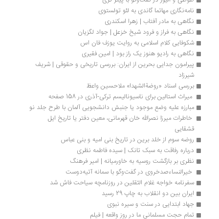
طوطی و الیور در گفت‌وگو با پیتر کری
نامه‌نگاری مهاتما گاندی به لئو تولستوی
نگاهی به مادر آفتاب | زهرا اسکندری
نگاهی به فراز و فرود شیخ خزعل | جواد لگزیان
شکوفایی کلام اسلامی به روایت یوزف فان اس
نگاهی به رادیو هنوز یک راز بود | امین فقیری
پیرامون جدایی بحرین از ایران: بررسی تاریخی و حقوقی | شریف 
شیرزاد
بررسی اسناد «روضةالشهدا» ملاحسین واعظ
 میراث استالین برای ناسیونالیسم ترکی-آذری در 158 صفحه
مبارزه علیه وضع موجود یا جنبش دانشجویی آلمان با طرح جلد نو
 خاطرات میرزا نصرالله خان قهرمانی، معین دفتر یا تاریخ ایل 
قشقایی
روضه سوم از خلد برین در تاریخ بنی امیه و بنی عباس
درباره رفاقت به سبک تانک | سیده فاطمه نظری
نظری بر بازگشت روسیه به خاورمیانه | امیر فرهنگ
 خیرالنساءصدخروی در گفت‌وگو با سمانه آتیه‌دوست
سفرنامه خواجه غلام الثقلین در روزنامچه سیاحت فاش شد
ایران بین دو انقلاب به چاپ 29 رسید
جهاد ابتدایی در سنت و سیره نبوی
تمام حجت مسلمانی ما در روز واقعه | فیلم