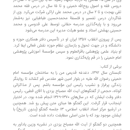
وی در سن ۲۵ سالگی به درجهٔ اجتهاد رسید؛ اما با این حال تا ۸ سال در
دروس فقه و اصول روح‌الله خمینی و تا ۱۵ سال در درس فقه محمد
تقی بهجت و تا ۲ سال در درس محمد علی اراکی شرکت می‌کرد. وی از
شاگردان درس تفسیر و فلسفهٔ محمدحسین طباطبایی نیز به‌شمار
می‌رود و با پایه‌گذاری مدرسه حقانی توسط علی قدوسی و محمد
حسینی بهشتی استاد و عضو هیئت مدیره این مدرسه می‌شود
پس از پیروزی انقلاب ۱۳۵۷ ایران او در تأسیس دفتر همکاری حوزه و
دانشگاه و در جهت تحول و بازسازی نظام حوزه نقش فعالی ایفا کرد.
او بنیاد علمی پژوهشی باقرالعلوم و سپس مؤسسهٔ آموزشی پژوهشی
امام خمینی را در قم پایه‌گذاری نمود.
برشی از کتاب:
تابستان سال ۱۳۹۲، دغدغه قدیمی من را به ساختمان مؤسسه امام
خمینی رضوان الله علیه در بلوار امین شهر مقدس قم کشاند تا روایتگر
زندگی پرفراز و نشیب رئیس این مؤسسه باشم. پس از مذاکراتی
کوتاه، حجمی از گفتگوهای آیت الله مصباح یزدی با آقای قطبی، رئیس
دفتر وقت ایشان که در سال‌های ۱۳۷۰-۱۳۶۹ انجام شده بود، در اختیار
اینجانب قرار گرفت. این گفتگو ها مبنای متن پیش رو شد. همچنین
در آرشیو مرکز اسناد انقلاب اسلامی، ۱۳ جلسه گفتگو (بدون تاریخ) با
ایشان موجود بود که با متن اصلی مطابقت داده شده است.
همچنین دو گفتگو از آیت الله مصباح یزدی در نشریه وزین یادآور به