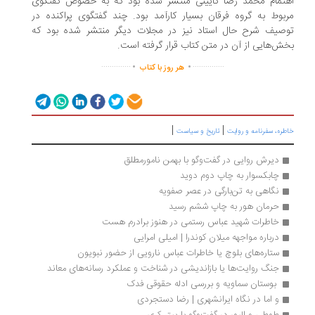
اهتمام محمد رضا کایینی منتشر شده بود که به خصوص گفتگوی
مربوط به گروه فرقان بسیار کارآمد بود. چند گفتگوی پراکنده در
توصیف شرح حال استاد نیز در مجلات دیگر منتشر شده بود که
بخش‌هایی از آن در متن کتاب قرار گرفته است.
.
.
..............
...............
هر روز با کتاب
|
|
خاطره، سفرنامه‌ و روایت
تاریخ و سیاست
دیرش روایی در گفت‌وگو با بهمن نامورمطلق
چابکسوار به چاپ دوم دوید
نگاهی به تن‌بارگی در عصر صفویه
حرمان هور به چاپ ششم رسید 
خاطرات شهید عباس رستمی در هنوز برادرم هست
درباره مواجهه میلان کوندرا | امیلی امرایی
ستاره‌های بلوچ یا خاطرات عباس نارویی از حضور نبویون
جنگ روایت‌ها یا بازاندیشی در شناخت و عملکرد رسانه‌های معاند
 بوستان سماویه و بررسی ادله حقوقی فدک
و اما در نگاه ایرانشهری | رضا دستجردی