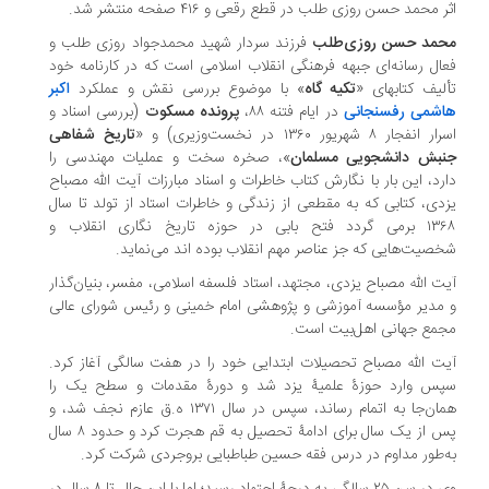
اثر محمد حسن روزی طلب در قطع رقعی و ۴۱۶ صفحه منتشر شد.
محمد حسن روزی‌طلب
فرزند سردار شهید محمدجواد روزی طلب و
فعال رسانه‌ای جبهه فرهنگی انقلاب اسلامی است که در کارنامه خود
تألیف کتابهای «
تکیه گاه
» با موضوع بررسی نقش و عملکرد
اکبر
هاشمی رفسنجانی
در ایام فتنه ۸۸،
پرونده مسکوت
(بررسی اسناد و
اسرار انفجار ۸ شهریور ۱۳۶۰ در نخست‌وزیری) و «
تاریخ شفاهی
جنبش دانشجویی مسلمان
»، صخره سخت و عملیات مهندسی را
دارد، این بار با نگارش کتاب خاطرات و اسناد مبارزات آیت الله مصباح
یزدی، کتابی که به مقطعی از زندگی و خاطرات استاد از تولد تا سال
۱۳۶۸ برمی گردد فتح بابی در حوزه تاریخ نگاری انقلاب و
شخصیت‌هایی که جز عناصر مهم انقلاب بوده اند می‌نماید.
آیت الله مصباح یزدی، مجتهد، استاد فلسفه اسلامی، مفسر، بنیان‌گذار
و مدیر مؤسسه آموزشی و پژوهشی امام خمینی و رئیس شورای عالی
مجمع جهانی اهل‌بیت است.
آیت الله مصباح تحصیلات ابتدایی خود را در هفت سالگی آغاز کرد.
سپس وارد حوزهٔ علمیهٔ یزد شد و دورهٔ مقدمات و سطح یک را
همان‌جا به اتمام رساند، سپس در سال ۱۳۷۱ ه‌.ق عازم نجف شد، و
پس از یک سال برای ادامهٔ تحصیل به قم هجرت کرد و حدود ۸ سال
به‌طور مداوم در درس فقه حسین طباطبایی بروجردی شرکت کرد.