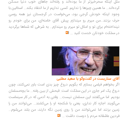
مثل اینکه سحرخیزتر از ما بوده‌اند و رفته‌اند جاهای خوب دنیا مسکن
کرده‌اند... ما همین چیزها را نداریم. کسی نداریم از ما انتقاد بکند... استالین با
وجود اینکه خودش گرجی بود، می‌خواست در گرجستان نیز همه روسی
حرف بزنند...من میرم رو میندازم پیش آقای خامنه‌ای، من برای خودم رو
نینداخته‌ام برای تو و امثال تو میرم رو میندازم... به شرطی که شماها برگردید
در مملکت خودتان خدمت کنید
...
آقای سناریست در گفت‌وگو با سعید مطلبی
اگر بخواهم فیلمی بسازم که بگویم دروغ چیز بدی است باور نمی‌کنند، چون
دروغ یک امر جاری در این مملکت است. قبحش از بین رفته... ما بچه‌مسلمان
بودیم. اما می‌گفتند این مسلمان نیست... وقتی به آدمی که در کار سینماست
می‌گویند اجازه کار نداری، یعنی با شکنجه او را می‌کشند... می‌توانند من را
زمین بزنند اما نمی‌توانند من را روی زمین نگه دارند، من بلند می‌شوم...
فردین عاشقانه مردم را دوست داشت
...