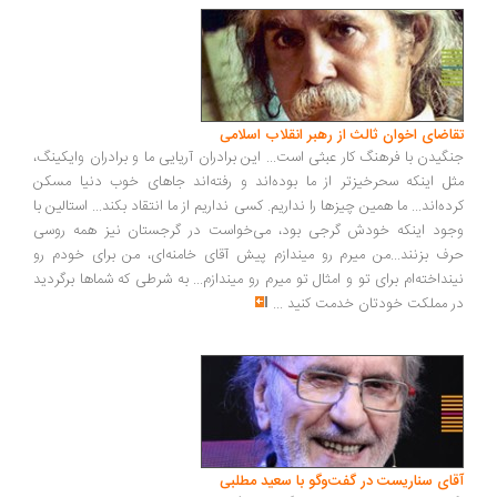
اضای اخوان ثالث از رهبر انقلاب اسلامی
گیدن با فرهنگ کار عبثی است... این برادران آریایی ما و برادران وایکینگ،
ل اینکه سحرخیزتر از ما بوده‌اند و رفته‌اند جاهای خوب دنیا مسکن
ده‌اند... ما همین چیزها را نداریم. کسی نداریم از ما انتقاد بکند... استالین با
ود اینکه خودش گرجی بود، می‌خواست در گرجستان نیز همه روسی
ف بزنند...من میرم رو میندازم پیش آقای خامنه‌ای، من برای خودم رو
نداخته‌ام برای تو و امثال تو میرم رو میندازم... به شرطی که شماها برگردید
 مملکت خودتان خدمت کنید
...
ای سناریست در گفت‌وگو با سعید مطلبی