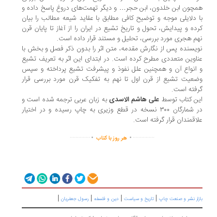
چون ابن خلدون، ابن حجر… و دیگر تهمت‌های دروغ پاسخ داده و
 دلایلی موجه و توضیح کافی مطابق با عقاید شیعه مطالب را بیان
ده‌ و پیدایش، تحول و تاریخ تشیع در ایران را از آغاز تا پایان قرن
م هجری مورد بررسی، تحلیل و مستند قرار داده است.
یسنده پس از نگارش مقدمه، متن اثر را بدون ذکر فصل و بخش با
اوین متعددی مطرح کرده است. در ابتدای این اثر به تعریف تشیع
انواع آن و همچنین علل نفوذ و پیشرفت تشیع پرداخته و سپس
عیت تشیع از قرن اول تا نهم به تفکیک قرن مورد بررسی قرار
فته است.
ن کتاب توسط
علی هاشم الاسدی
به زبان عربی ترجمه شده است و
در شمارگان ۳۰۰ نسخه در قطع وزیری به چاپ رسیده و در اختیار
اقمندان قرار گرفته است.
.
.
..............
...............
هر روز با کتاب
|
|
|
|
زار نشر و صنعت چاپ
تاریخ و سیاست
دین و فلسفه
رسول جعفریان