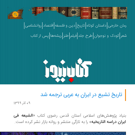
ان خارجی
داستان کوتاه
تاریخ
دین و فلسفه
اقتصاد
روانشناسی
ر
کودک و نوجوان
طرح جلد
فیلم
طنز
ریشه‌ها
پس از کتاب
تاریخ تشیع در ایران به عربی ترجمه شد
09 آذر 1399
یاد پژوهش‌های اسلامی آستان قدس رضوی کتاب «
الشیعه فی
ران دراسه التاریخیه
» را به تازگی منتشر و روانه بازار نشر کرده است.