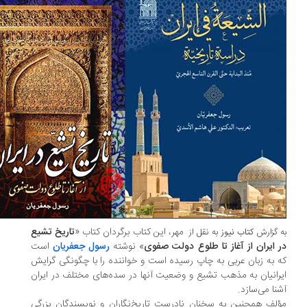
مهر، این کتاب برگردان کتاب «
تاریخ تشیع
 گزارش
کتاب نیوز
به نقل از
 ایران از آغاز تا طلوع دولت صفوی
» نوشته
رسول جعفریان
است
 به زبان عربی به چاپ رسیده است و خواننده را با چگونگی گرایش
رانیان به مذهب تشیع و وضعیت آنها در سده‌های مختلف در ایران
نا می‌سازد.
لف همچنین به سخنان نادرست تاریخ‌نگاران و نویسندگان بزرگی