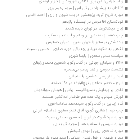
و اما جهانی‌شدن برای آگاهی شهروندان | کبوتر ارشدی
3 کتاب به پیشنهاد بی تی اس | مریم رحیمی‌پور
درباره تاریخ گریه: پژوهشی در باب شیون و زاری | احمد آفتابی
کودکستان آقا مرسل در ایستگاه یازدهم
زنان دیکتاتورها در تهران دیده شدند
چاپ دهم از مقدمه‌ای بر رستم و اسفندیار مسکوب
یادداشتی بر ستیز با جهان مدرن | عمران دسترس
نگاهی به شکوه دیبا، پارچه بافی دوره صفوی | حسین مسرت
سیاست مدنی سعدی | پارسا شهری
1968 و سینمای جهانی در گفت‌وگو با شاهین محمدی‌زرغان
نشست بررسی و نقد پیامبر بی‌معجزه
امید و دلواپسی هاشمی رفسنجانی
شرح مختصر دعاهای نهج‌البلاغه در 192 صفحه 
نقدی بر پیدایش ناسیونالیسم ایرانی | هومان دوراندیش
کورش علیانی: یک عده هم طرفدار آدم‌کشی هستند
گناه زیبایی در گفت‌وگو با سید‌محمد سادات‌اخوی
چاپ نهم از هانری کُربن؛ آفاق تفکر معنوی در اسلام ایرانی
درباره نبرد قدرت در ایران | حسین محمدی سیرت
درباره سرزمین فلسفه و هنر | مجید گل بابایی
درباره شاخه‌ی زرین | مهدی گلبخش
درباره طاعون و افول تمدن اسلامی | سید مهدی‌یار موسوی