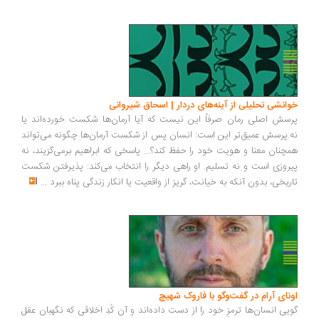
انشی تحلیلی از آینه‌های دردار | اسحاق شیروانی
سش اصلی رمان صرفاً این نیست که آیا آرمان‌ها شکست خورده‌اند یا
.پرسش عمیق‌تر این است: انسان پس از شکست آرمان‌ها چگونه می‌تواند
چنان معنا و هویت خود را حفظ کند؟... پاسخی که ابراهیم برمی‌گزیند، نه
روزی است و نه تسلیم. او راهی دیگر را انتخاب می‌کند: پذیرفتن شکست
ریخی، بدون آنکه به خیانت، گریز از واقعیت یا انکار زندگی پناه ببرد
...
ونای آرام در گفت‌وگو با فاروک شهیچ
یی انسان‌ها ترمزِ خود را از دست داده‌اند و آن کُدِ اخلاقی که نگهبان عقل