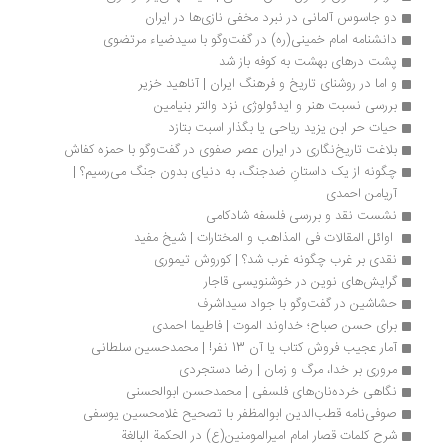
دو جاسوس آلمانی در نبرد مخفی نازی‌ها در ایران
دانشنامه امام خمینی(ره) در گفت‌وگو با سیدضیاء مرتضوی
پشت درهای بهشت به کوفه باز شد
و اما در روشنای تاریخ و فرهنگ ایران | آناهید خزیر
بررسی نسبت هنر و ایدئولوژی نزد والتر بنیامین
حیات حر ابن یزید ریاحی یا بگذار اسبت بتازد
بلاغت تاریخ‌نگاری در ایران عصر صفوی در گفت‌وگو با حمزه کفاش
چگونه از یک داستان‌ِ ضدجنگ، به دنیای بدون جنگ می‌رسیم؟ | 
آریامن احمدی
نشست نقد و بررسی فلسفه شادکامی
 اوائل المقالات فی المذاهب و المختارات | شیخ مفید
نقدی بر غرب چگونه غرب شد؟ | کوروش تیموری
گرایش‌های نوین در خوشنویسی قاجار
حشاشین در گفت‌وگو با جواد سیداشرف
برای حسن صباح؛ خداوند الموت | فاطیما احمدی
آمار عجیب فروش کتاب یا آن 13 نفر! | محمدحسین سلطانی
مروری بر خدا، مرگ و زمان | رضا دستجردی
نگاهی خرده‌نان‌های فلسفی | محمدحسن ابوالحسنی
صوفی‌نامه قطب‌الدین ابوالمظفر با تصحیح غلامحسین یوسفی
شرح کلمات قصار امام امیرالمومنین(ع) در الحکمة البالغة