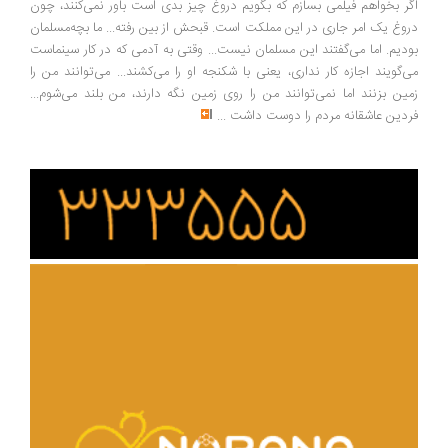
ر بخواهم فیلمی بسازم که بگویم دروغ چیز بدی است باور نمی‌کنند، چون
وغ یک امر جاری در این مملکت است. قبحش از بین رفته... ما بچه‌مسلمان
دیم. اما می‌گفتند این مسلمان نیست... وقتی به آدمی که در کار سینماست
‌گویند اجازه کار نداری، یعنی با شکنجه او را می‌کشند... می‌توانند من را
ین بزنند اما نمی‌توانند من را روی زمین نگه دارند، من بلند می‌شوم...
دین عاشقانه مردم را دوست داشت
...