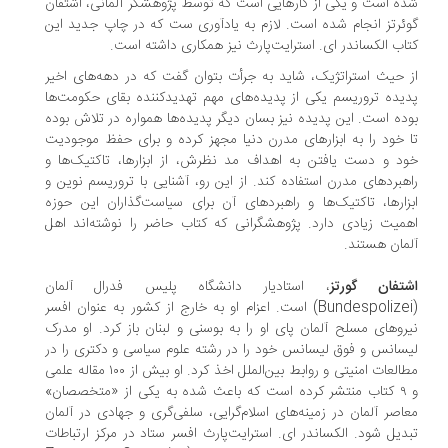
ه است و یکی از کارهایی است که توسط پژوهشگر آلمانی، اشتفان
ئرتز انجام شده است. لازم به یادآوری ست که در چاپ جدید این
اب الکساندر ای. استرایت‌پارث نیز همکاری داشته است.
 حیث استراتژیک، شاید به جرأت بتوان گفت که در دهه‌های اخیر
یده تروریسم یکی از پدیده‌های مهم تهدیدکننده بقای حکومت‌ها
ده است. این پدیده نیز بسان دیگر پدیده‌ها همواره در تلاش بوده
 خود را به ابزارهای مدرن دنیا مجهز کرده و برای حفظ موجودیت
د و دست یافتن به اهداف مد نظرش، از ابزارها، تاکتیک‌ها و
هبردهای مدرن استفاده کند. از این رو، آشنایی با تروریسم نوین و
زارها، تاکتیک‌ها و راهبردهای آن برای سیاست‌گذاران این حوزه
میت زیادی دارد. پژوهشگرانی که کتاب حاضر را نوشته‌اند اهل
مان هستند.
تفان گورتز
، استادیار دانشگاه پلیس فدرال آلمان
(Bundespolizei) است. اعزام او به خارج از کشور به عنوان افسر
روهای مسلح آلمان پای او را به بوسنی و لبنان باز کرد. او مدرک
سانس و فوق لیسانس خود را در رشته علوم سیاسی و دکتری را در
مطالعات امنیتی و روابط بین‌الملل اخذ کرد. او بیش از ۱۰۰ مقاله علمی
و ۹ کتاب منتشر کرده است که باعث شده به یکی از «متخصصان»
اصر آلمان در زمینه‌های اسلام‌گرایی، سلفی‌گری و جهادی در آلمان
دیل شود. الکساندر ای. استرایت‌پارث افسر ستاد در مرکز ارتباطات