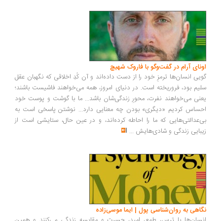
ونای آرام در گفت‌وگو با فاروک شهیچ
یی انسان‌ها ترمزِ خود را از دست داده‌اند و آن کُدِ اخلاقی که نگهبان عقل
یم بود، فروریخته است. در دنیای امروز، همه می‌خواهند فاشیست باشند؛
نی می‌خواهند نفرت، محورِ زندگی‌شان باشد... ما با گوشت و پوست خود
ساس کردیم «دیگری» بودن چه معنایی دارد... نوشتن پاسخی است به
‌عدالتی‌هایی که ما را احاطه کرده‌اند، و در عین حال، ستایشی است از
بایی زندگی و شادی‌هایش
...
اهی به روان‌شناسی پول | ایما موسی‌زاده
سان‌ها با ترس، طمع، امید، حسرت و مقایسه زندگی می‌کنند و همین