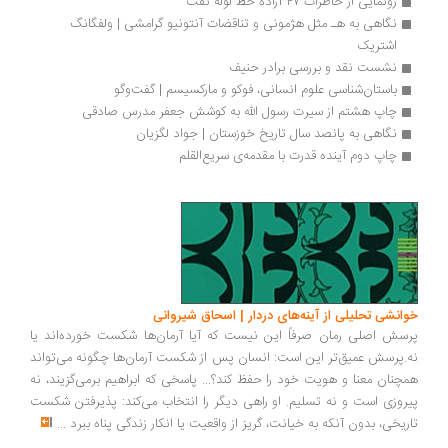
رونمایی از خاطرات ۴۷ آزاده خط لوله نفت
نگاهی به هـ مثل هژمونی و تناقضات آنتونیو گرامشی | ولفگانگ 
اشتریک
نشست نقد و بررسی برادر حنیف
باستان‌شناسی علوم انسانی، فوکو و مارکسیسم | گفت‌وگو
چاپ هشتم از سیرت رسول الله به کوشش جعفر مدرس صادقی
نگاهی به پانصد سال تاریخ خوزستان | جواد لگزیان
چاپ دوم آینده قدرت با مقدمه‌ی سریع‌القلم
انشی تحلیلی از آینه‌های دردار | اسحاق شیروانی
سش اصلی رمان صرفاً این نیست که آیا آرمان‌ها شکست خورده‌اند یا
.پرسش عمیق‌تر این است: انسان پس از شکست آرمان‌ها چگونه می‌تواند
چنان معنا و هویت خود را حفظ کند؟... پاسخی که ابراهیم برمی‌گزیند، نه
روزی است و نه تسلیم. او راهی دیگر را انتخاب می‌کند: پذیرفتن شکست
ریخی، بدون آنکه به خیانت، گریز از واقعیت یا انکار زندگی پناه ببرد
...