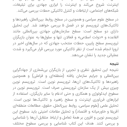
نترنت شروع می‌کند و اینترنت را ابزاری جهادی برای تبلیغات،
که‌های اجتماعی، ارتباطات و کنترل تاکتیکی حملات بررسی می‌کند.
 سطح علوم سیاسی و همچنین در سطح روابط بین‌الملل، راهبردها و
تاکتیک‌های تروریسم نو در فصل ۵ بررسی خواهد شد. این تحلیل
رای دو سطح است: سطح سازمان‌های جهادی بین‌المللی مانند
قاعده و «دولت اسلامی» و فعالان تنها و سلول‌ها به عنوان بازیگران
وریسم سطح پایین، حملات منتخب جهادی که در سال‌های اخیر در
وپا انجام شده است از نظر تاکتیکی مورد بررسی قرار می‌گیرد و شدت
لیاتی جدید را نشان می‌دهد.
یجه
یجه این تحقیق نظری و تجربی از بازیگران بی‌شماری از جهادگرایی
ن‌المللی و جرایم سازمان یافته (منطقه‌ای و فراملی) و همچنین
هبردها و تاکتیک‌های آن‌ها، تروریسم نوین است. تروریسم نوین
زی بیش از یک سازمان تروریستی صرف است. تروریسم نوین در
وح ایدئولوژی و همکاری و حتی ادغام با سایر بازیگران، استفاده از
زارهای فن‌آوری اینترنت و سطح راهبرد و تاکتیک‌ها نوین است.
لیل علمی (علوم سیاسی، روابط بین‌الملل، حقوق، مطالعات منطقه‌ای
ریقا و خاورمیانه و اقتصاد) و تحلیل مقامات امنیتی باید سطوح این
وریسم نوین و افزون بر همة تعامل و ارتباط متقابل آن‌ها را شناسایی
بررسی کنند. هدف این کتاب شناسایی و بررسی سطوح مختلف