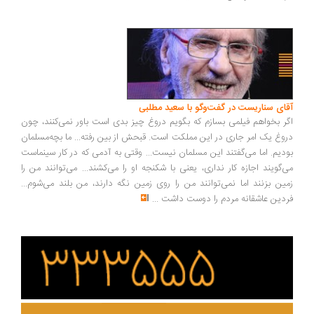
ای سناریست در گفت‌وگو با سعید مطلبی
ر بخواهم فیلمی بسازم که بگویم دروغ چیز بدی است باور نمی‌کنند، چون
وغ یک امر جاری در این مملکت است. قبحش از بین رفته... ما بچه‌مسلمان
دیم. اما می‌گفتند این مسلمان نیست... وقتی به آدمی که در کار سینماست
‌گویند اجازه کار نداری، یعنی با شکنجه او را می‌کشند... می‌توانند من را
ین بزنند اما نمی‌توانند من را روی زمین نگه دارند، من بلند می‌شوم...
دین عاشقانه مردم را دوست داشت
...