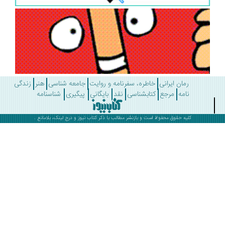
رمان ایرانی
خاطره، سفرنامه و روایت
جامعه شناسی
هنر
زندگی
نامه
مرجع
کتابشناسی
نقد
بایگانی
پیگیری
شناسنامه
کلیه حقوق محفوظ است و بازنشر مطالب با ذکر
کتاب نیوز
و درج لینک، بلامانع .