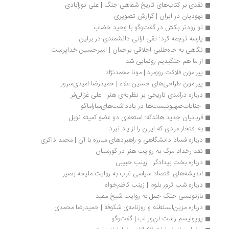
نقدی بر کتاب‌های تاریخ شفاهی جنگ | علی نورآبادی‌
یهودیان در ایران | گزارش تصویری
تو زودتر بکش در گفت‌وگو با وحید خضاب
پارسه ترجمه کرد: تقی ارانی دانشمندی در برلین
نگاهی به جاه‌طلبی اخلاقی برخمان | امیرحسین خداپرست
از ما هم جنگیدیم رونمایی شد
پیرامون فلاکت روزمره | مونا محمدنژاد
پیرامون طراحی‌های حسین علاء | حمیدرضا امیدی‌سرور
درباره درآمدی تاریخی بر نظریه‌ی هنر | علی غزالی‌فر
 جنایات‌صهیونیست‌ها در یادداشت‌های‌ساراماگو 
قربانیان جدید هاندکه: استعفای دو عضو کمیته نوبل
به افتخار مردی که ایران را از یاد نبرد
درباره فساد دانشگاهی و راهبردهای مبارزه با آن | محمد ذاکری
نقد رخداد مرگ به روایت هنر در گورستان
درباره بخت بیدادگر | زینب حبیبی
اندیشه‌های اقتصاد سیاسی غرب به روایت ملیحه بصیر
درباره شب ترور بلوم | زینب کاظم‌خواه
بازنویسی جنگ جمل به روایت شیخ مفید
درباره مزین‌السلطنه و روزنامه‌ی شکوفه | حمیدرضا محمدی
پوپولیسم راست‌ آن‌ور آب | گفت‌وگو