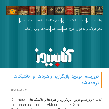
ان خارجی
داستان کوتاه
تاریخ
دین و فلسفه
اقتصاد
روانشناسی
ر
کودک و نوجوان
طرح جلد
فیلم
طنز
ریشه‌ها
پس از کتاب
تروریسم نوین: بازیگران، راهبردها و تاکتیک‌ها
ترجمه شد
03 خرداد 1401
اب «
تروریسم نوین: بازیگران، راهبردها و تاکتیک‌ها
» [Der neue
Terrorismus : neue Akteure, neue Strategien, ne