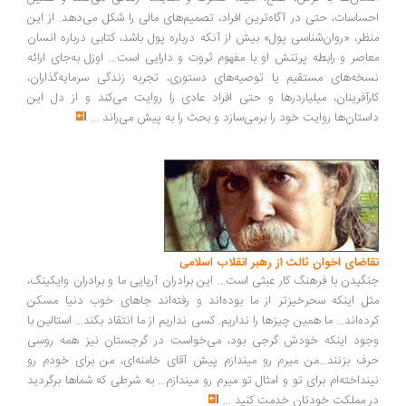
ساسات، حتی در آگاه‌ترین افراد، تصمیم‌های مالی را شکل می‌دهد. از این
ظر، «روان‌شناسی پول» بیش از آنکه درباره پول باشد، کتابی درباره انسان
اصر و رابطه پرتنش او با مفهوم ثروت و دارایی است... اوزل به‌جای ارائه
خه‌های مستقیم یا توصیه‌های دستوری، تجربه زندگی سرمایه‌گذاران،
رآفرینان، میلیاردرها و حتی افراد عادی را روایت می‌کند و از دل این
ستان‌ها روایت خود را برمی‌سازد و بحث را به پیش می‌راند
...
اضای اخوان ثالث از رهبر انقلاب اسلامی
گیدن با فرهنگ کار عبثی است... این برادران آریایی ما و برادران وایکینگ،
ل اینکه سحرخیزتر از ما بوده‌اند و رفته‌اند جاهای خوب دنیا مسکن
ده‌اند... ما همین چیزها را نداریم. کسی نداریم از ما انتقاد بکند... استالین با
ود اینکه خودش گرجی بود، می‌خواست در گرجستان نیز همه روسی
ف بزنند...من میرم رو میندازم پیش آقای خامنه‌ای، من برای خودم رو
نداخته‌ام برای تو و امثال تو میرم رو میندازم... به شرطی که شماها برگردید
 مملکت خودتان خدمت کنید
...