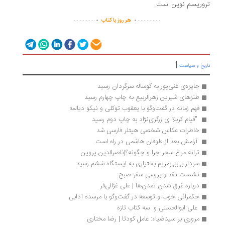
وریسم نوین است.
.
.
...............
...............
هر روز با کتاب
|
ریخ و سیاست
جایزه‌ی غنی‌پور به گوساله‌ سرگردان رسید 
طنزهای شیرین زهرالربیع به چاپ چهارم رسید
فهم زمانه در گفت‌وگو با یعقوب توکلی و نیکو دیالمه
 "قیام کربلا"ی زرگری‌نژاد به چاپ دوم رسید 
خاطرات عکاس شخصی هیتلر فارسی شد
 آرامش بعد از طوفان هاشمی در راه است 
ترانه‌ مرغ سحر چرا و چگونه؟|ناصرالدین پروین
سردار بی‌بی‌مریم بختیاری به ایستگاه ششم رسید
نشست نقد و بررسی سفر صبح
درباره غرق شدن تمدن‌ها | علی غزالی‌فر
حکمرانی خوب و توسعه در گفت‌وگو با مرسده آدابی
 علی ابوالحسنی و  سه کتاب تازه 
مروری بر سیدضیاء: عامل کودتا | رضا مختاری