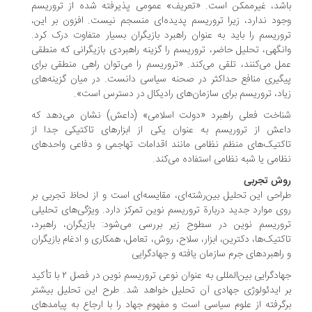
شد، غیرممکن است. «تعریف» عمومی پذیرفته شده از تروریسم
ود ندارد، زیرا تروریسم پدیده‌ای منسجم نیست. افزون بر این،
وریسم را باید به عنوان راهبرد بازیگران بسیار متفاوت درک کرد.
نگهی، تحلیل حاضر، تروریسم را گزینه راهبردی بازیگرانی که منطقی
ل می‌کنند، تلقی می‌کند. «تروریسم را می‌توان راهی منطقی برای
گیری منافع حداکثر در صحنه سیاسی دانست. در میان گزینه‌های
اد، تروریسم برای سازمان‌های رادیکال در دسترس است».
اخت فعلی راهبرد «دولت اسلامی» (داعش) نشان می‌دهد که
عش از تروریسم به عنوان یکی از ابزارهای تاکتیکی جدا از
کتیک‌های منظم نظامی مانند اقدامات تهاجمی و دفاعی واحدهای
امی یا شبه نظامی استفاده می‌کند.
ش تجربی
احی این تحلیل بین‌رشته‌ای، مقایسه‌ای است و از لحاظ تجربی بر
ی موارد جدید دربارة تروریسم نوین تمرکز دارد. ویژگی‌های تحلیلی
وریسم نوین در سطوح زیر بررسی می‌شود: بازیگران، راهبرد،
کتیک‌ها، دکترین، ابزار، سلاح، روش، تعامل، همکاری و ادغام بازیگران
راهبردهای جرم سازمان یافته و جهادگرایی
جهادگرایی بین‌المللی به عنوان نوعی تروریسم نوین در فصل ۲ با تأکید
 ایدئولوژی جهادی آن تحلیل خواهد شد. طرح این تحلیل بیشتر
گرفته از علوم سیاسی است و مفهوم جهاد را با ارجاع به پیامدهای