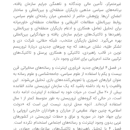
رمتمرکز، تأمین مالی چندگانه و ناهمگن جرایم سازمان یافته،
نامه‌های سیاسی مذهبی بازیگران منطقه‌ای و بین‌المللی و ساختار
ضای آن‌ها. پژوهش حاضر از تخصص میان رشته‌ای علوم سیاسی،
ابط بین‌الملل، مطالعات آفریقایی و مطالعات منطقه‌ای خاورمیانه
ای تحلیل تعامل، همکاری و ادغام بازیگران منطقه‌ای و بین‌المللی،
هبردها و تاکتیک‌های جرایم سازمان یافته و جهادگرایی بین‌المللی
ره می‌گیرد. تحلیل بازیگران منتخب، شبکه حقانی، شرکت دی و
کر طیّبه، نشان می‌دهد که چه چیزهای جدیدی دربارة تروریسم
ین در قالب راهبردی، تاکتیکی و همکاری پرسنل و تاکتیک‌های
کیبی مانند آدم‌ربایی برای اخاذی وجود دارد.
در فصل ۴ ابزارهای جدید فن‌آوری اینترنت و رسانه‌های مخابراتی قرن
ست و یکم با استفاده از علوم سیاسی، جامعه‌شناسی و علوم رسانه به
وان ابزارهای ضروری یا تعویض‌کننده‌های بازی تحلیل می‌شوند. این
قعیت را به یاد داشته باشید که یک سازمان تروریستی مانند القاعده
بیش از ۲۰ سال است در حیات خود به استفاده از اینترنت ادامه داده
است، در حالی که گروه‌های تروریستی به طور متوسط کمتر از ۱ سال
تفاده کرده‌اند. آنچه محل تردید نیست این است که «دولت
لامی» چنین جهاد عظیمی از مبارزان و هواداران خارجی اروپایی را
ای جهاد خود در سوریه و عراق و حملات تروریستی در کشورهای
بی بدون وجود اینترنت و رسانه‌های اجتماعی استخدام نکرده است.
فصل ۴ با تحلیل راهبردها و تاکتیک‌های سازمان‌های جهادی در