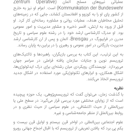
عملیاتی نیروهای مسلح آلمان (Zentrum Operative
Kommunikation der Bundeswehr) است. اعزام او نیز به خارج
 کشور پای او را به کوزوو و افغانستان کشاند، جایی که در زمینه‌های
لیل مخاطبان هدف، عملیات روانی و مشاوره رسانه‌ای کار کرد. او
ل از ورود به ارتش، افسر ذخیره و مشاور مدیریت و امور عمومی
د. او مدرک کارشناسی ارشد خود را در رشته علوم سیاسی و تاریخ
مدرن در فرایبورگ در Breisgau، آلمان و پس از آن کارشناسی ارشد
یریت بازرگانی در امور عمومی و رهبری را در برلین به پایان رساند.
 این ترتیب، این کتاب به بررسی بازیگران، راهبردها و تاکتیک‌های
وریسم نوین و جنایات سازمان یافته فراملی در سراسر جهان
‌پردازد. نویسندگان رویکردی میان رشته‌ای برای درک ایدئولوژی‌ها،
کال همکاری، و ابزارهای تکنولوژیکی مورد استفاده در اشکال جدید
وریسم اتخاذ می‌کنند.
ریه
 گذشت زمان، می‌توان گفت که تروریسم‌پژوهی، یک حوزه پیچیده
ت که از زوایای مختلفی مورد بررسی قرار می‌گیرد: در سطح ملی یا
ن‌المللی از حیث اکتشافی، در علوم سیاسی از حیث نظری و در
ابط بین‌الملل از منظر جامعه‌شناسی و غیره.
وم اجتماعی بین‌المللی در اواخر قرن بیستم و اوایل قرن بیست و
م پی برد که یافتن تعریفی از تروریسم که با اقبال اجماع جهانی روبرو