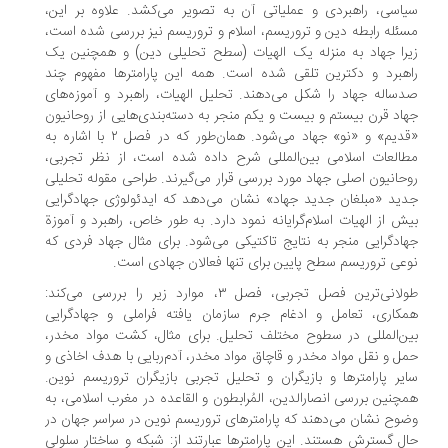
اسی، راهبردی و عملیاتی آن به تصویر می‌کشد. علاوه بر این،
ئله رابطه دین و تروریسم، اسلام و تروریسم نیز بررسی شده است،
را جهاد به منزله یک الهیات (سطح تحلیلی دین) و همچنین یک
هبرد و دکترین تلقی شده است. همه این پارامترها مفهوم چند
ساله جهاد را شکل می‌دهند. تحلیل الهیات، راهبرد و آموزه‌های
اد قرن بیستم و بیست و یکم منجر به دسته‌بندی‌هایی از روحانیون
«قدیم» و «نو» جهاد می‌شود. همان‌طور که در فصل ۲ با اشاره به
العات اسلامی بین‌المللی شرح داده شده است، از نظر تجربی،
حانیون اصلی جهاد مورد بررسی قرار می‌گیرند. طراحی مقوله تحلیلی
ید «مبلغان جدید جهاد» نشان می‌دهد که ایدئولوژی جهادگرایی
ش از الهیات اسلام‌گرایانه نمود دارد. به طور خاص، راهبرد و آموزة
ادگرایی منجر به نتایج تاکتیکی می‌شود. برای مثال جهاد فردی که
عی تروریسم سطح پایین برای تنها فعالان جهادی است.
طولانی‌ترین فصل تجربی، فصل ۳، موارد زیر را بررسی می‌کند:
کاری، تعامل و ادغام جرم سازمان یافته فراملی و جهادگرایی
ن‌المللی در سطوح مختلف تحلیل. برای مثال، کشت مواد مخدر،
ل و نقل مواد مخدر و قاچاق مواد مخدر، آدم‌ربایی با هدف اخاذی و
یر پارامترها و بازیگران و تحلیل تجربی بازیگران تروریسم نوین.
چنین بررسی انصارالدین، المُرابطون و القاعده در مغرب اسلامی، به
وح نشان می‌دهند که پارامترهای تروریسم نوین در سراسر جهان در
ل گسترش هستند. این پارامترها عبارتند از: شبکه و ساختار سلولی