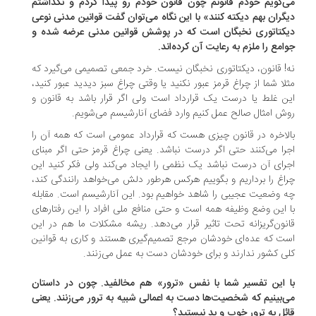
‌گویم خودم قانونم چون قانون خودم رو پیدا کردم و نگذاشتم
گران بهم دیکته کنند» با این نگاه می‌توان گفت قوانین مدنی نوعی
کتاتوری نخبگان است که در پوشش قوانین مدنی عرضه شده و
امع را ملزم به رعایت آن کرده‌اند.
! قانون، دیکتاتوری نخبگان نیست. خرد جمعی تصمیمی می‌گیرد که
لا شما از چراغ قرمز عبور نکنید یا وقتی چراغ سبز دیدید عبور کنید،
ن غلط یا درست یک قرارداد است ولی اگر قرار باشد به قانون و
ش امثال صالح عمل کنیم وارد فضای آنارشیسم می‌شویم.
لاخره در قانون چیزی هست که قرارداد عمومی است که همه آن را
را می‌کنند حتی اگر درست نباشد. یعنی چراغ قرمز حتی اگر مبنای
رای آن درست نباشد یک نظمی را ایجاد می‌کند ولی فکر کنید این
اغ را برداریم و بگوییم هرکس هرطور دلش می‌خواهد رانندگی کند،
 وضعیت عجیبی را شاهد خواهیم بود. این آنارشیسم است. مقابله
 این وضع وظیفه همه است و حتی منافع ملی افراد را این رفتارهای
نون‌گریزانه تحت تاثیر قرار می‌دهد. ریشه مشکلات ما هم در این
ت که عده‌ای خودشان مرجع تصمیم‌گیری هستند و کاری به قوانین
ی کشور ندارند و برای خودشان دست به عمل می‌زنند.
 این تفسیر شما با نفس «ترور» هم مخالفید. چون در داستان
‌بینیم که شخصیت‌ها دست به اعمالی شبیه به ترور می‌زنند. یعنی
ئل به ترور خوب و بد نیستید؟