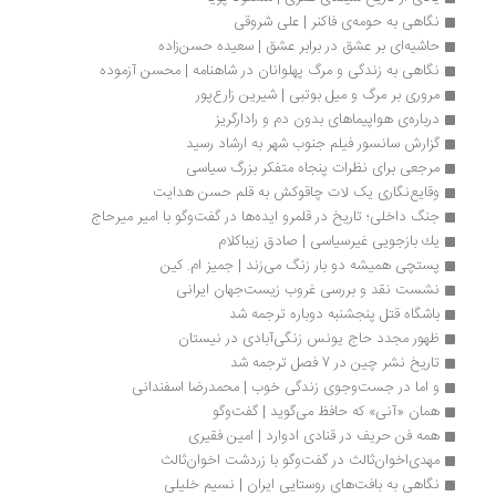
نگاهی به ‌حومه‌ی فاکنر | علی شروقی
حاشیه‌ای بر عشق در برابر عشق | سعیده حسن‌زاده
نگاهی به زندگی و مرگ پهلوانان در شاهنامه | محسن آزموده
مروری بر مرگ و میل بوتبی | شیرین زارع‌پور
درباره‌ی هواپیماهای بدون دم و رادارگریز
گزارش سانسور فیلم جنوب شهر به ارشاد رسید
مرجعی برای نظرات پنجاه متفکر بزرگ سیاسی
وقایع‌نگاری یک لات چاقوکش به قلم حسن هدایت
جنگ داخلی؛ تاریخ در قلمرو ایده‌ها در گفت‌وگو با امیر میرحاج
یك بازجویی غیرسیاسی | صادق زیباکلام
پستچی همیشه دو بار زنگ می‌زند | جمیز ام. کین
نشست نقد و بررسی غروب زیست‌جهان ایرانی
باشگاه قتل پنجشنبه دوباره ترجمه شد
ظهور مجدد حاج یونس زنگی‌آبادی در نیستان
تاریخ نشر چین در 7 فصل ترجمه شد
و اما در جست‌وجوی زندگی خوب | محمدرضا اسفندانی
همان «آنی» که حافظ می‌گوید | گفت‌وگو
همه فن حریف در قنادی ادوارد | امین فقیری
مهدی‌اخوان‌ثالث در گفت‌وگو با زردشت اخوان‌ثالث
نگاهی به بافت‌های روستایی ایران | نسیم خلیلی