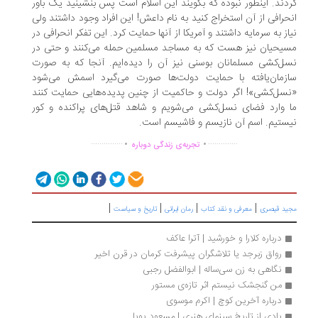
دند. اینطور نبوده که بگویند این اسلام است پس بنشینید یک باور
حرافی از آن استخراج کنید به نام داعش! این افراد وجود داشتند ولی
از به سرمایه داشتند و آمریکا از آنها حمایت کرد. این تفکر انحرافی در
یحیان نیز هست که به مساجد مسلمین حمله می‌کنند و حتی در
ل‌کشی مسلمانان بوسنی نیز آن را دیده‌ایم. آنجا که به صورت
زمان‌یافته با حمایت دولت‌ها صورت می‌گیرد اسمش می‌شود
سل‌کشی»! اگر دولت و حاکمیت از چنین پدیده‌هایی حمایت کنند
 وارد فضای نسل‌کشی می‌شویم و شاهد قتل‌های پراکنده و کور
ستیم. اسم آن نازیسم و فاشیسم است.
.
.
...............
..............
تجربه‌ی زندگی دوباره
|
|
|
|
ید قیصری
معرفی و نقد کتاب
رمان ایرانی
تاریخ و سیاست
درباره کلارا و خورشید | آترا عاکف
رواق زبرجد یا تلاشگران پیشرفت کرمان در قرن اخیر
نگاهی به زن سی‌ساله | ابوالفضل رجبی
من گنجشک نیستم اثر تازه‌ی مستور 
درباره آخرین کوچ | اکرم موسوی
یاد‌ی از تاریخ سینمای هنری | مسعود‌ پویا