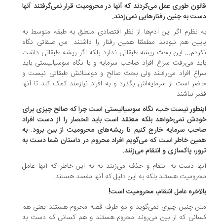
نون طوری عمل می‌کردند که آنها در محرومیت قرار نمی‌گرفتند آنها
ت به چنین رفتارهایی نمی‌زدند.
 نظرم اگر این آدم‌ها از نظر اقتصادی متعلق به طبقه متوسط به
یین هم نبودند مطمئنا همین رفتار را داشتند. من طبقاتی نگاه
ردم...
این بحث ریشه طبقاتی ندارد بلکه اگر ریشه طبقاتی داشت
ید می‌رفت سراغ افراد صاحب سرمایه و با نگاه سوسیالیستی باید
اغ افراد می‌رفتند ولی بحث صالح و دوستانش طبقاتی نیست و
ضر است از سرمایه‌اش بگذرد و به افراد نیازمند کمک کند تا آنها
یر نباشند.
نطور نیست خب، نگاه سوسیالیستی است چرا که صالح چیزی برای
دش نمی‌خواهد بلکه معتقد است باید انحصار را از دست افراد
حب سرمایه خارج کنیم تا ریشه‌های محرومیت از بین برود. به
ین خاطر است که می‌گویم افراد محروم در داستان شما دست به
ور، پاکسازی و انتقام می‌زنند.
ها دست به انتقام و حذف می‌زنند نه به این خاطر که آنها عامل
رومیت هستند بلکه به این دلیل که آنها مفسد هستند.
لاخره عامل انتقام، محرومیت است!
ن چنین چیزی نمی‌گوید و دو طرف قصه محروم هستند یعنی هم
انی که از بین می‌روند محروم هستند و هم کسانی که دست به