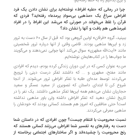
 بری بدانیم راه به خطا رفته‌ایم!
ا در رمانی که «علیه افراط» نوشته‌اید برای نشان دادن یک فرد
راطی سراغ یک «مذهبی بی‌سوادِ پرمدعا» رفته‌اید؟ فردی که
آن را غلط می‌خواند در صورتی که می‌شد این افراط را در افراد
رمذهبی هم یافت و آنها را نشان داد؟
ببینید، گروه «فرقان» اولین گروهی بود که قبل از سال ۶۰ دست به ترور
 و این‌ها مذهبی بودند. قاضی وقتی از آنها درباره ترور شخصیتی
نند «آیت‌الله مطهری» سوال می‌کند آنها جوابی نمی‌دهند و می‌گویند
 جواب‌ها را در کتاب‌هایمان نوشته‌ایم.
 به عنوان کسی که در این دوران زندگی کرده بودم، دیدم که افرادی
نند مفتح، مطهری و ... که داشتند تفکر درست دینی را ترویج
‌کردند توسط عده‌ای طلبه با تفکر افراطی ترور می‌شوند. از آنجا
وع کن تا ابتدای داستان که تصویری از سعید عسگر و سعید
اریان نشان می‌دهم همه این‌ها تفکر مذهبی داشتند. یک نفر را در
ریخ نشان دهید که تفکر افراطی داشته ولی باور مذهبی نداشته
ت! حتی منافقین که امروز هم هستند کسانی بودند که خودشان را
هبی معرفی می‌کردند.
بت محرومیت با انتقام چیست؟ چون افرادی که در داستان شما
ت به رفتارهای به تفسیر شما افراطی می‌زنند کسانی هستند که
ج محرومیت را چشیده‌اند و اگر ساختارهای اجتماعی برخاسته از