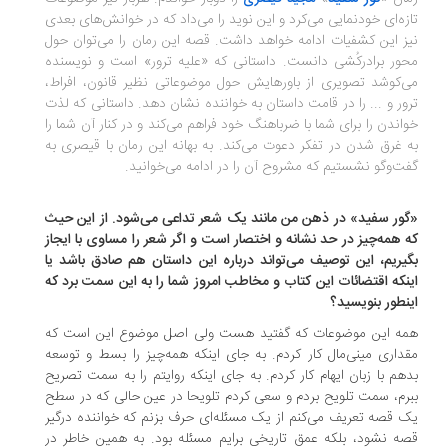
زه‌ای خودنمایی می‌‌کرد و این نوید را می‌داد که در خوانش‌های بعدی
ز این کشفیات ادامه خواهد داشت. قصه این رمان را می‌توان حول
ور برادرکُشی دانست. داستانی که «علیه ترور» است و نویسنده
‌کوشد تصویری از باورهایش حول موضوعاتی نظیر قانون، افراط،
ور و ... را در قامت داستان به خواننده نشان دهد. داستانی که لذت
اندن را برای شما با ضرباهنگ خود فراهم می‌کند و در کنار آن شما را
 غرق شدن در تفکر دعوت می‌کند. به بهانه این رمان با قیصری به
ت‌وگو نشستیم که مشروح آن را در ادامه می‌خوانید.
ور سفید» در ذهن من مانند یک شعر تداعی می‌شود. از این حیث
 همه‌چیز در حد نشانه و اختصار است و اگر شعر را مساوی با ایجاز
یریم، این توصیف می‌تواند درباره این داستان هم صادق باشد یا
نکه اقتضائات این کتاب و مخاطب امروز شما را به این سمت برد که
نطور بنویسید؟
مه این موضوعات که گفتید هست ولی اصل موضوع این است که
داری مینی‌مال کار کردم. به جای اینکه همه‌چیز را بسط و توسعه
هم با زبان ایهام کار کردم. به جای اینکه روایتم را به سمت تصریح
رم، سمت تلویح بردم و سعی کردم تلویحا در عین حالی که در سطح
 قصه تعریف می‌کنم از یک مسئله‌ای حرف بزنم که خواننده درگیر
ه نشود، بلکه عمق تاریخی برایم مسئله بود. به همین خاطر در