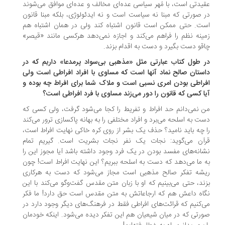
یدتی است، با مُهر سیاسی عده‌ای مخالف و عده‌ای موافق می‌شوند
 صورتی که مبنا نه سیاست است و نه ایدئولوژی، بلکه مبنا قانون
ت. حتی ممکن است قانون اشتباه کند ولی در همان اشتباه هم
ینه نظم را فراهم می‌کند و اجازه نمی‌دهد هرکسی مانند «قیصر»
قو دست بگیرد و دست به اقدام بزند.
 طول کتاب عبارتی مثل «مذهبی بی‌سواد پرمدعا» داریم که در
ستان صالح نماد آنها است که مساوی با افراد افراطی است ولی
راطی بودن امری نسبی است و ملاک شما برای افراط چه بوده و
ا کسی که قانون را دور می‌زند مساوی با فرد افراطی است؟
 نمی‌دانم حد افراط و تفریط را کجا می‌شود گرفت، ولی کسی که
ت به اسلحه می‌برد و افراد مختلفی را به بهانه پاکسازی ترور می‌کند
 چه باید نامید؟ حذف یک بشر از روی کره خاکی نهایت افراط است،
رآن می‌گوید: نجات یک نفر نجات بشریت است. گیریم تمام
انه‌های مفسد بودن در یک فرد وجود داشته باشد آیا مجوز این را
 ما می‌دهد که دست به اسلحه ببریم؟ این نهایت افراط است! چون
یشه تفکر صالح مذهبی است مجاز می‌شود که دست به هرکاری
ند، حتی می‌بینیم که او با زبان متن مقدس گفت‌وگو می‌کند با این
اه داعش هم که ارجاعاتش به متن مقدس است حق دارد! ما فکر
‌کنیم که قرائت‌های افراطی فقط در فرهنگ‌های دیگر وجود دارد در
رتی که در میان شیعیان هم این تفکر دیده می‌شود. اینکه خودمان