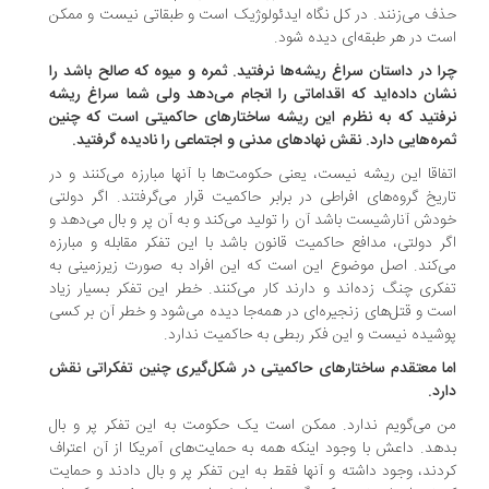
ف می‌زنند. در کل نگاه ایدئولوژیک است و طبقاتی نیست و ممکن
ت در هر طبقه‌ای دیده شود.
ا در داستان سراغ ریشه‌ها نرفتید. ثمره و میوه که صالح باشد را
ان داده‌اید که اقداماتی را انجام می‌دهد ولی شما سراغ ریشه
فتید که به نظرم این ریشه ساختارهای حاکمیتی است که چنین
ره‌هایی دارد. نقش نهادهای مدنی و اجتماعی را نادیده گرفتید.
فاقا این ریشه نیست، یعنی حکومت‌ها با آنها مبارزه می‌کنند و در
ریخ گروه‌های افراطی در برابر حاکمیت قرار می‌گرفتند. اگر دولتی
دش آنارشیست باشد آن را تولید می‌کند و به آن پر و بال می‌دهد و
ر دولتی، مدافع حاکمیت قانون باشد با این تفکر مقابله و مبارزه
‌کند. اصل موضوع این است که این افراد به صورت زیرزمینی به
کری چنگ زده‌اند و دارند کار می‌کنند. خطر این تفکر بسیار زیاد
ت و قتل‌های زنجیره‌ای در همه‌جا دیده می‌شود و خطر آن بر کسی
شیده نیست و این فکر ربطی به حاکمیت ندارد.
ا معتقدم ساختارهای حاکمیتی در شکل‌گیری چنین تفکراتی نقش
رد.
 می‌گویم ندارد. ممکن است یک حکومت به این تفکر پر و بال
هد. داعش با وجود اینکه همه به حمایت‌های آمریکا از آن اعتراف
دند، وجود داشته و آنها فقط به این تفکر پر و بال دادند و حمایت