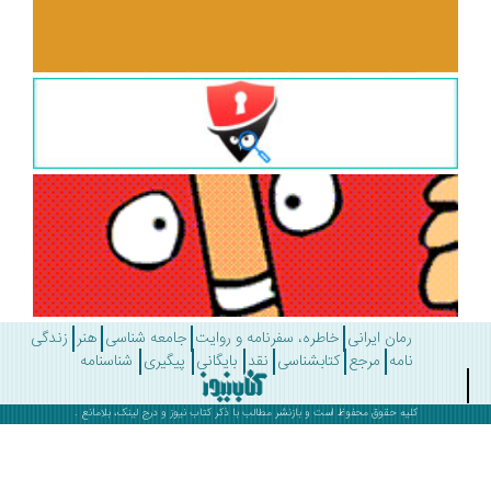
رمان ایرانی
خاطره، سفرنامه و روایت
جامعه شناسی
هنر
زندگی
نامه
مرجع
کتابشناسی
نقد
بایگانی
پیگیری
شناسنامه
کلیه حقوق محفوظ است و بازنشر مطالب با ذکر
کتاب نیوز
و درج لینک، بلامانع .