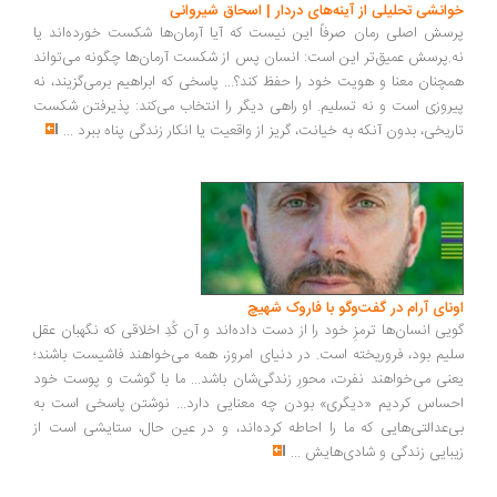
انشی تحلیلی از آینه‌های دردار | اسحاق شیروانی
سش اصلی رمان صرفاً این نیست که آیا آرمان‌ها شکست خورده‌اند یا
.پرسش عمیق‌تر این است: انسان پس از شکست آرمان‌ها چگونه می‌تواند
چنان معنا و هویت خود را حفظ کند؟... پاسخی که ابراهیم برمی‌گزیند، نه
روزی است و نه تسلیم. او راهی دیگر را انتخاب می‌کند: پذیرفتن شکست
ریخی، بدون آنکه به خیانت، گریز از واقعیت یا انکار زندگی پناه ببرد
...
ونای آرام در گفت‌وگو با فاروک شهیچ
یی انسان‌ها ترمزِ خود را از دست داده‌اند و آن کُدِ اخلاقی که نگهبان عقل
یم بود، فروریخته است. در دنیای امروز، همه می‌خواهند فاشیست باشند؛
نی می‌خواهند نفرت، محورِ زندگی‌شان باشد... ما با گوشت و پوست خود
ساس کردیم «دیگری» بودن چه معنایی دارد... نوشتن پاسخی است به
‌عدالتی‌هایی که ما را احاطه کرده‌اند، و در عین حال، ستایشی است از
بایی زندگی و شادی‌هایش
...