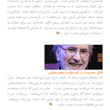
گیدن با فرهنگ کار عبثی است... این برادران آریایی ما و برادران وایکینگ،
ل اینکه سحرخیزتر از ما بوده‌اند و رفته‌اند جاهای خوب دنیا مسکن
ده‌اند... ما همین چیزها را نداریم. کسی نداریم از ما انتقاد بکند... استالین با
ود اینکه خودش گرجی بود، می‌خواست در گرجستان نیز همه روسی
ف بزنند...من میرم رو میندازم پیش آقای خامنه‌ای، من برای خودم رو
نداخته‌ام برای تو و امثال تو میرم رو میندازم... به شرطی که شماها برگردید
 مملکت خودتان خدمت کنید
...
ای سناریست در گفت‌وگو با سعید مطلبی
ر بخواهم فیلمی بسازم که بگویم دروغ چیز بدی است باور نمی‌کنند، چون
وغ یک امر جاری در این مملکت است. قبحش از بین رفته... ما بچه‌مسلمان
دیم. اما می‌گفتند این مسلمان نیست... وقتی به آدمی که در کار سینماست
‌گویند اجازه کار نداری، یعنی با شکنجه او را می‌کشند... می‌توانند من را
ین بزنند اما نمی‌توانند من را روی زمین نگه دارند، من بلند می‌شوم...
دین عاشقانه مردم را دوست داشت
...