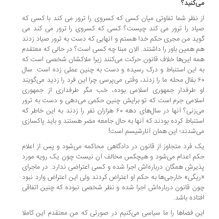
‌کنید؟
 نظر شما تفاوتی میان کسی که کسروی را ترور می کند با کسی که
اد را ترور می کند چیست؟ کسی که کسروی را ترور می کند می
ید من مجری حکم خدا هستم و آنهایی که دست به ترور صیاد زدند
 همین باور را داشتند. الان مبنا چه کسی است؟ در حالی که معتقدم
ه این‌ها خلاف قانون حرکت می‌کنند زیرا ملاکشان شخصی است که
 این استنباط و درک رسیده و دست به چنین عملی زده است. سال
۶۰ بقال محله ما را زدند، وقتی می‌پرسی چرا این فرد را زدید می‌گویند
 طرفدار جمهوری اسلامی بوده، خب مگر طرفداری از جمهوری
لامی جرم است که تو برایش چنین حکمی می‌دهی و دست به ترور
می‌زنی؟ آنها در سال‌های دهه ۶۰ هزاران نفر را زدند به این خاطر که
تنباط کرده بودند که آنها به حال جامعه مضر هستند و باید پاکسازی
‌شدند؛ این همان آنارشیسم است!
 فرد متجاوز از قانون در دادگاهی محاکمه می‌شود و پس از اعلام
م اعدام می‌شود و هیچکس مخالف آن نیست چون یک رویه مورد
یرش همگان درباره‌اش اجرا شده و کسی اعتراضی ندارد. در ماجرای
یگی» خارجی‌ها به حکم او اعتراض کردند ولی این اعتراض وارد نبود
ن قانون درباره‌اش اجرا شده و نظر شخصی نبوده که چنین اتفاقی
تاده باشد.
ن فضاها را ما سیاسی می‌کنیم در صورتی که من معتقدم این کاملا