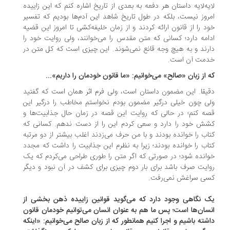
یه‌لایه داستان هر دفعه به بعدی از تاریخ اشاره کنم که این زاییده
روز نیست، بلکه در طول تاریخ شاهد این آدم‌ها بودیم که تفسیر
د را از قانون ارائه کردند و از زمان خلیفه‌کشی تا امروز این قضیه
امه دارد؛ کسانی که متن مقدس را می‌خوانند، ولی روایت خود را
رند و به هیچ وجه قانع نمی‌شوند. این چیزی است که کل متن در
دمت آن است.
 از زبان «صالح» می‌خوانیم: «ما قانون خودمان را داریم»...
یقا. این مضمون داستان است، ولی فرم اثر همان است که گفتید
ی چون خیلی درگیر مضمون بودم نخواستم مخاطب را درگیر این
ه کنم؛ در حالی که روایت این قصه در زمان حال جذابیت‌ها و
ش خود را دارد و سعی کردم این را از دست ندهم. کسانی که
اب را خوانده بودند و با من حرف می‌زدند اغلب بیشتر از دو مرتبه
اب را خوانده بودند؛ زیرا به نظرم این جذابیت را داشت که مجدد
انده شود؛ در صورتی که اگر متن را طوری طراحی می‌کردم که یک
ایت صرف باشد برای بار دوم چیزی برای کشف در آن نبود و دیگر
سی سراغش نمی‌رفت.
 نگاهی وجود دارد که می‌گوید قوانین زاییده ذهن بخشی از
سان‌ها است؛ پس ما هم به عنوان انسان می‌توانیم خودمان قانون
شته باشیم و اجرا کنیم همانطور که از زبان صالح می‌خوانیم: «اینکه