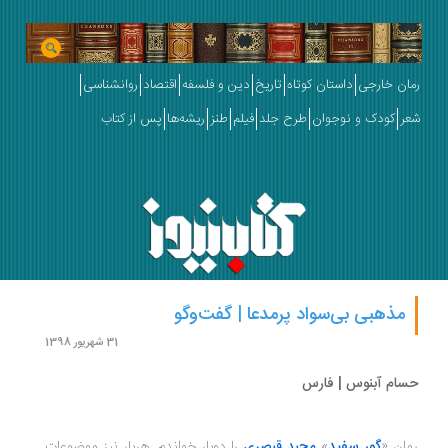
ان خارجی
داستان کوتاه
تاریخ
دین و فلسفه
اقتصاد
روانشناسی
ر
کودک و نوجوان
طرح جلد
فیلم
طنز
ریشه‌ها
پس از کتاب
مذهبی بی‌سواد پرمدعا | گفت‌وگو
31 شهریور 1398
ام آبنوس | فارس
ان «
گور سفید
»
را دوبار خواندم. هربار نیز موضوعات
مجید قیصری