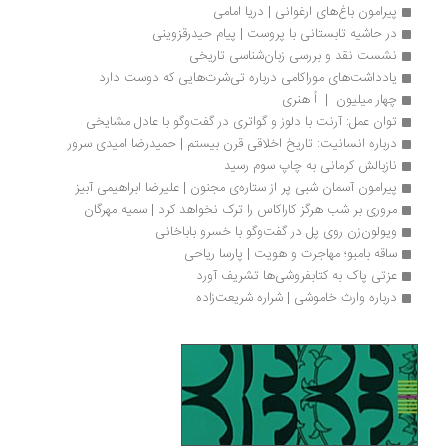
پیرامون باغ‌های ارغوانی | دریا امامی
در حاشیه تابستانی با پروست | پیام حیدرقزوینی
نشست نقد و بررسی زبان‌شناسی تاریخی
یادداشت‌های موراکامی درباره تی‌شرت‌هایی که دوست دارد
چهار میلیون  |  اُ هنری
توان عمل: آرنت با دلوز و گواتری در گفت‌وگو با عادل مشایخی
درباره انسانیت: تاریخ اخلاقی قرن بیستم | حمیدرضا امیدی سرور
نازبالش کرمانی به چاپ سوم رسید
پیرامون آسمان شبی پر از ستاره‌ی مجنون | علیرضا ابراهیمی آبیز
مروری بر شب هرگز کاراکاس را ترک نخواهد کرد | سمیه مهرگان
ویولون‌زن روی پل در گفت‌وگو با خسرو باباخانی
ساقه بامبو؛ مهاجرت و هویت | پارسا ریاحی
عزتی پاک به کتابفروشی‌ها تشریف آورد
درباره وارث خاموشی | شراره شریعت‌زاده