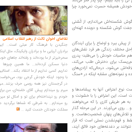
ی را باید ببینم؟ چرا پدر فکر می‌کند
ر خودش همیشه حسرت نمی‌خورد چرا
گوش شکسته‌اش می‌اندازم، از کُشتی
فت گوش شکسته و دوبنده‌ کهنه‌ای
تقاضای اخوان ثالث از رهبر انقلاب اسلامی
ز پیش ببرد و اوضاع را برای آیندگان
جنگیدن با فرهنگ کار عبثی است... این
ز مراحل مختلف زندگی هر فرد نقش‌های
برادران آریایی ما و برادران وایکینگ، مثل اینک
ا هم مناسبات خودش را می‌طلبد؛ پدری
سحرخیزتر از ما بوده‌اند و رفته‌اند جاهای خو
کم‌ریسک برای دخترش طلب می‌کند،
دنیا مسکن کرده‌اند... ما همین چیزها را
قه‌اش می‌شود، درحالی‌که آزادی‌های
نداریم. کسی نداریم از ما انتقاد بکند... استالی
ده و نمونه‌های مشابه اینکه در «سنگ
با وجود اینکه خودش گرجی بود، می‌خواست
در گرجستان نیز همه روسی حرف بزنند...من
 نوع اعتراض آنها به پیشامدها و
میرم رو میندازم پیش آقای خامنه‌ای، من برا
ت است، این اعتراض را با خشونت و
خودم رو نینداخته‌ام برای تو و امثال تو میر
 به هر طریقی کاری را که می‌خواهند
رو میندازم... به شرطی که شماها برگردید د
... روی می‌آورند. در این مرحله‌ گذار
مملکت خودتان خدمت کنید
...
ها و تلاش‌های پنهان شخصیت‌هاست. و
غلط و فهم‌نشدن نسلی ا‌ست که قرار
توانند بر دغدغه‌های خود فائق آیند‌،