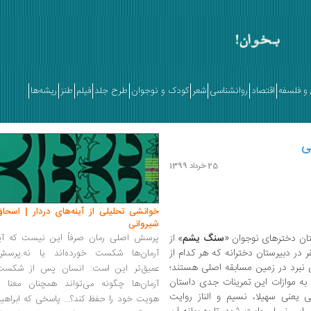
و فلسفه
اقتصاد
روانشناسی
شعر
کودک و نوجوان
طرح جلد
فیلم
طنز
ریشه‌ها
ی
25 خرداد 1399
خوانشی تحلیلی از آینه‌های دردار | اسحاق
شیروانی
تان دخترهای نوجوان «
سنگ یشم
» از
پرسش اصلی رمان صرفاً این نیست که آیا
 در دبیرستان دخترانه که هر کدام از
آرمان‌ها شکست خورده‌اند یا نه.پرسش
ی نبرد در زمین مسابقه‌ اصلی هستند؛
عمیق‌تر این است: انسان پس از شکست
. به موازات این تمرینات جدی داستان
آرمان‌ها چگونه می‌تواند همچنان معنا و
یعنی سهیلا، نسیم و الناز روایت
هویت خود را حفظ کند؟... پاسخی که ابراهی