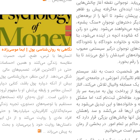
شادی‌هایش
...
‌یابد. نوجوانی نقطه‌ آغاز چالش‌هایی
ند؛ آینده‌ای مه‌گرفته پیش رو ظاهر
یشان بشود تا آنها را از برهه‌های
 دیگر دخترهای نوجوانِ «سنگ یشم»،
آنچه می‌خواهند می‌شود. یعنی دو رکن
شالوده‌ آنچه در آینده می‌شود، بنا
انه و خانواده خودآگاه یا ناخودآگاه
‌های نوجوان درگیر سیستمی معیوب
نگاهی به روان‌شناسی پول | ایما موسی‌زاده
نه‌های امیدشان را تیغ می‌زنند تا بنا
انسان‌ها با ترس، طمع، امید، حسرت و
ا رقم بخورد.
مقایسه زندگی می‌کنند و همین احساسات،
حتی در آگاه‌ترین افراد، تصمیم‌های مالی ر
ای هر شخصیت دست به نقد سیستم
شکل می‌دهد. از این منظر، «روان‌شناسی پول
ام تاثیرگذار آموزشی در جامعه‌ی امروز
بیش از آنکه درباره پول باشد، کتابی دربار
یک مسابقه‌ والیبال تلاش می‌کند، الناز
انسان معاصر و رابطه پرتنش او با مفهوم ثرو
لا از پرداخت پول به مدرسه سر باز
و دارایی است... اوزل به‌جای ارائه نسخه‌ها
ورد علاقه‌اش ثبت‌نام کند؛ اما مشکل
 خانواده‌ها و این تبدیل می‌شود به
مستقیم یا توصیه‌های دستوری، تجربه زندگی
ای آن‌ها قد می‌کشد و سد راهشان
سرمایه‌گذاران، کارآفرینان، میلیاردرها و حت
ل آنها چالش‌های بزرگی قرار دارد که
افراد عادی را روایت می‌کند و از دل این
اکم بر تمام امور. در بخشی از رمان
داستان‌ها روایت خود را برمی‌سازد و بحث ر
نسیم است می‌خوانیم:
به پیش می‌راند
...