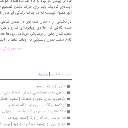
فردای پیش رو تیره و گاه عذاب‌دهنده خواهد
آینده‌ای نزدیک باید برای فرزندانشان تصمیم بگی
آنها معلوم نیست که در چرخه زندگی آیا مادر خو
در بخشی از داستان همه‌چیز در همان کلاغی
شده؛ کلاغی که اجازه‌ی رویاپردازی ندارد و هرب
سفیدشدن یکی از پرهایش می‌شود، رویاها همچن
کلاغ سفید بدون دستیابی به رویاها فقط بار آنه
.
..............
تجربه‌ی زندگی دو
|
|
معرفی و نقد کتاب
رمان ایرانی
امیل | ژان ژاک روسو
نگاهی به جامعه‌شناسی گیدنز | نیما شریفی
نگاهی به زبان، ذهن و فرهنگ | ناهید آهنگر
کودکستان آقا مرسل در ایستگاه یازدهم
سنگ‌هایی در جیبم در گفت‌وگو با آذر نورانی 
سه روایت از در گذار روزگار | شيما بهره‌مند
درباره ایران و روسیه: دو قرن مواجهه | زینب کا