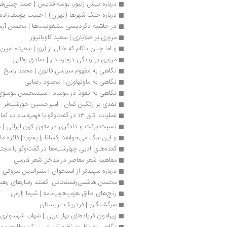
درباره نیش زنبور، بوسه قدیس | صمد چینی‌ف
درباره جنگ شهر‌ها (تهران) | حبیب یوسف‌زاده
در حاشیه دگردیسی مشغولیت‌ها | محسن آزم
مروری بر طلابازی | سعید کاویانپور
و اما چنان ناکام که خالی از آرزو | سعیده امین‌ز
مروری بر زندگی دوباره دار | صادق وفایی
نگاهی به مفهوم سیاسی قانون | محمد راسخ
نگاهی به ماوتهاوزن | محمود رضایی
نگاهی به نفوذ در موساد | سیدمحسن موسوی 
نقدی بر رنگین کمان | امیرحسین خورشیدفر
عملیات اتاق ۱۳ در گفت‌وگو با فهمیه‌سادات کمالی
نسبت برکت و دادگری در متون کهن ایرانی |
و این سگ می‌خواهد رکسانا را بخورد| فائزه مال
گعده‌های ادبی چهارشنبه‌ها در گفت‌وگو با مج
مفاهیم شعر معاصر در مدخل شعر فارسی
درباره سپیدتر از استخوان | منیرالدین بیروتی
محسن هاشمی‌رفسنجانی: گفتند رفتارهای رهبر
رنج‌های خالق هوپ‌هوپ‌نامه | شیما زارعی
سرگشتگان | فردریک تریستان
پیرامون فریادهای بهار عربی | شهاب شهسواری
نگاهی به نظریه نظام آسیایی: یک مطالعه مو