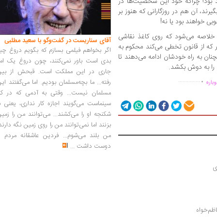
 بود؛ چراکه خود این شخصیت‌ها در
رند، آن‌ هم در روزگارانی که هنوز بر
بی خواهند بود یا نه!
 خلاصه می‌شود که روی کاغذ نقاشی
آقای سناریست در گفت‌وگو با سعید مطلبی
ار که از قانون تخطی می‌کند محکوم به
اگر بخواهم فیلمی بسازم که بگویم دروغ چی
ان به راه خودشان ادامه می‌دهند تا
بدی است باور نمی‌کنند، چون دروغ یک امر
ا را به دوش بکشد.
.
جاری در این مملکت است. قبحش از بین
...............
رفته... ما بچه‌مسلمان بودیم. اما می‌گفتند ای
باره
مسلمان نیست... وقتی به آدمی که در کار
سینماست می‌گویند اجازه کار نداری، یعنی ب
شکنجه او را می‌کشند... می‌توانند من را زمی
بزنند اما نمی‌توانند من را روی زمین نگه دارند
من بلند می‌شوم... فردین عاشقانه مردم را
دوست داشت
...
ی
ظم‌خواه 