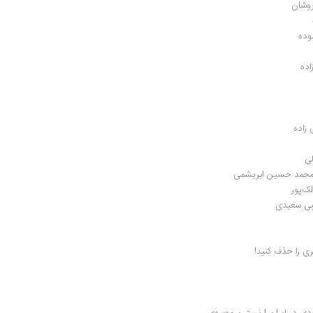
روشان
وده
اده
زاده
 محمد حسین ابریشمی
ک‌پور
تبی سعیدی
ی را حذف کنید!
ردی در ایران | نسترن موسوی