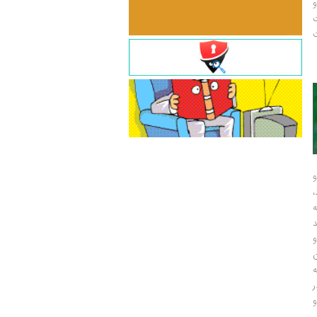
و
ت
ت
و
و
ر