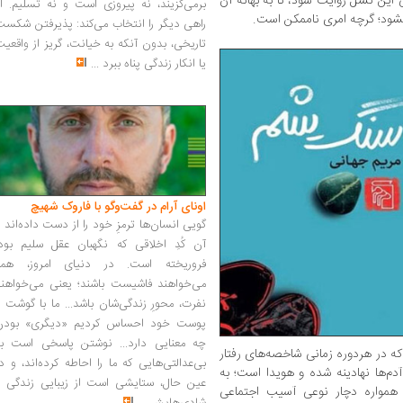
 این نسل روایت شود، تا به بهانه آن
برمی‌گزیند، نه پیروزی است و نه تسلیم. ا
بشود؛ گرچه امری ناممکن است.
راهی دیگر را انتخاب می‌کند: پذیرفتن شکس
تاریخی، بدون آنکه به خیانت، گریز از واقعی
یا انکار زندگی پناه ببرد
...
اونای آرام در گفت‌وگو با فاروک شهیچ‭
گویی انسان‌ها ترمزِ خود را از دست داده‌اند 
آن کُدِ اخلاقی که نگهبان عقل سلیم بود،
فروریخته است. در دنیای امروز، همه
می‌خواهند فاشیست باشند؛ یعنی می‌خواهند
نفرت، محورِ زندگی‌شان باشد... ما با گوشت 
پوست خود احساس کردیم «دیگری» بودن
چه معنایی دارد... نوشتن پاسخی است به
ه در هردوره زمانی شاخصه‌های رفتار
بی‌عدالتی‌هایی که ما را احاطه کرده‌اند، و د
م‌ها نهادینه شده و هویدا است؛ به
عین حال، ستایشی است از زیبایی زندگی و
 همواره دچار نوعی آسیب اجتماعی