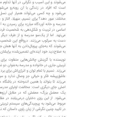
می‌شوند و این آسیب و نگرانی در آنها تداوم می
ا‌ست که افراد در زندگی با آن روبه‌رو می‌شو
می‌شود و چه کسی می‌تواند همیار این نسل پر
مختلف عبور دهد؟ برای نسیم، سهیلا، الناز و
مدرسه و خانه آوردگاه مبارزه برای رسیدن به 
اساسی در تربیت و شکل‌دهی به شخصیت فرد که 
می‌نهد. اما از یک‌سو مدرسه و از طرف دیگر خ
دست به سرکوب می‌زنند. درواقع این شخصیت
می‌شوند که به‌جای پروبال‌دادن به آنها همان جوا
به صلاح‌دید خود آینده‌ای تضمین‌شده برایشان ر
نویسنده با گزینش چالش‌هایی متفاوت بر
تربیتی جاری در خانواده و مدرسه به‌عنوان دو نظ
می‌زند. نسیم با تمام توان و انرژی‌اش برای برد 
عاشق‌پیشه فکر و خیالی جز وصال ندارد و سهی
می‌زند تا بتواند با همین اندوخته در باشگاه م
اصلی جای دیگری ا‌ست: مخالفت اولیای مدرسه و
یک معضل بزرگ؛ معضلی که در مقابل آرزوه
می‌شود. از این روی دختران درمی‌یابند در مقاب
مربوط می‌شود به پیچیدگی‌های سیستم تربیتی ح
در تایید چنین نگرشی از زبان راوی داستان که 