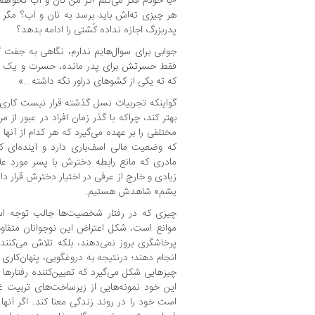
«با خودم فکر می‌کنم اگر من نان و آب نخواهم ک
هر چیزی ته‌اش باید برسد به نان و آب؟ مگ
پدربزرگ اجازه نداده کُشتی را ادامه بدهد؟
جوابی برای سوال‌هایم ندارم، نگاهی به جفت 
فقط حسرتش برای پدر مانده، حسرت و یک ج
که ته یکی از کشوهای دراور نگه داشته...»
گو‌اینکه تجربیات نسل گذشته قرار نیست کاری ا
بهتر کند، چراکه با گذر زمان افراد در عبور ا
مختلفی را بر عهده می‌گیرد که هر کدام از آنه
که وضعیت مالی اسف‌باری دارد و آینده‌ای 
مادری که مانع رابطه‌ دخترش با پسر مورد علا
زیادی و خارج از عرفی در اختیار دخترش قرار دا
یشم» شاهدش هستیم.
چیزی که در رفتار شخصیت‌ها جالب توجه است
موانع است، شکل اعتراض این نوجوانان متفاو
پرخاشگری بروز نمی‌دهند، ‌بلکه تلاش می‌کنند
انجام دهند؛ درنتیجه به دروغگویی، پنهان‌کاری و
چیزهایی شکل می‌گیرد که تعیین‌کننده‌ رفتار
این خود نمونه‌هایی از زیرساخت‌های تربیت 
است خود را در روند زندگی معنا کند. اگر آنها ن