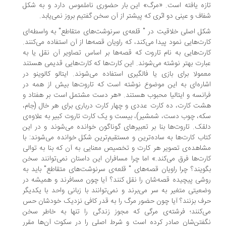
زه یافته است. «مرگ» این بار حضوری ناملموس دارد و به شکل
اف و عینی دو اثری که پیشتر از آن سخن گفتیم بروز نمی‌یابد.
ل اصلی خلاقیت در " قلعه‌ی سرنوشت‌های متقاطع" به واسطه‌ای
رت‌هایی نمود پیدا می‌کند، که راویان قصه‌ها از آن استفاده می‌کنند.
رت‌هایی به نام تاروت که قصه‌ها بر اساس تصاویر آن نقل یا به
ارت بهتر نوشته می‌شوند. این کارت‌ها که کارت‌هایی قدیمی هستند
مولا برای بازی یا فالگیری استفاده می‌شوند. ایتالو کالوینو در
اره‌ای به این موضوع نوشته است که تاروت‌ها بیش از همه در
انسه و ایتالیا محبوب هستند. «هر دست مشتمل است بر هفتاد و
ت کارت، ده کارت عددی و چهار کارت درباری برای هر خال (جام،
ه، چوب دست، شمشیر)، بیست و یک کارت تاروت کبیر به علاوه‌ی
قک. تاروت‌ها بنا بر تعبیرهای گوناگون خوانده می‌شوند و در این
اب کارت‌ها به ساده‌ترین و مستقیم‌ترین شکل خوانده می‌شوند: با
اهده‌ی تصویر هر کارت و تخصیص معنایی به آن که بنا به توالی
رت‌ها فرق می‌کند.» اما چرا مسافران این داستان نمی‌توانند سخن
ویند؟ چرا راویان قصه‌های " قلعه‌ی سرنوشت‌های متقاطع" باید به
شی پیچیده قصه‌شان را نقل کنند؟ آیا چون مسافرند و همیشه در
عیتی متغیر به سر می‌برند و نمی‌توانند با زبانی واحد با یکدیگر
ف بزنند؟ آیا چون حضور مرگ را به قدر کافی نزدیک خودشان حس
‌کنند؛ فرشته‌ی مرگی که مجوز زندگی را تنها به خاطر سخن
فتن‌شان صادر کرده است و شرط اصلی را در سکوت آن‌ها مقرر