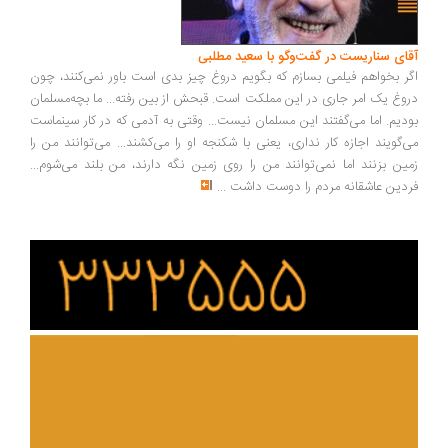
ای سناریست در گفت‌وگو با سعید مطلبی
ر بخواهم فیلمی بسازم که بگویم دروغ چیز بدی است باور نمی‌کنند، چون
وغ یک امر جاری در این مملکت است. قبحش از بین رفته... ما بچه‌مسلمان
دیم. اما می‌گفتند این مسلمان نیست... وقتی به آدمی که در کار سینماست
‌گویند اجازه کار نداری، یعنی با شکنجه او را می‌کشند... می‌توانند من را
ین بزنند اما نمی‌توانند من را روی زمین نگه دارند، من بلند می‌شوم...
دین عاشقانه مردم را دوست داشت
...