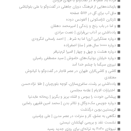
مرده باد سقراط در گفت‌وگو با مهدی فروتن 
بازمانده‌هایی از فرهنگ دوران جاهلی در گفت‌وگو با علی بلوکباشی
مثل آب برای گل در 576 صفحه
تارتارن تاراسکونی | آلفونس دوده
و اما در باب رنج و زندگی | امیرمحمد دهقان
یادداشتی بر آداب بی‌قراری | نعمت مرادی
درباره عملگرایی آری! اما به شرط... | احمد راسخی لنگرودی
درباره ۱۰۰۰۰ سال هنر | سارا اصغرزاده
درباره هشت و چهل و چهار | المیرا کرم‌نیافر
درباره خیابان بوتیک‌های خاموش | سید مصطفی رضیئی
نیروی سیگما با چشم خدا آمد
کاشی و کاشی‌کاران طهران در عصر قاجار در گفت‌وگو با کیانوش 
معتقدی
یادداشتی بر رشت، ساغری‌سازان، کوچه بلورچیان | طلا نژاد‌حسن
 اختیارات الایام | علامه مجلسی
پیشانی خودت را ببوس و اشك بریز و بگریز | ریحانه عابدنیا
درباره جویس مک‌دوگال و تئاتر بدن | محمد امین فقیهی رضایی
کریستین بوبن درگذشت
نگاهی به عشق، کار و منزلت در عصر مدرن | علی ورامینی
نشست نقد و بررسی کهکشان نیستی
نبیولای 2020 به ترانه‌ای برای روزی جدید رسید