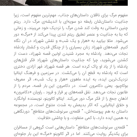
هوم مرگ برای ناقلان داستان‌های جذاب، مهم‌ترین مفهوم است، زیرا
ابیت داستان‌شان رابطه دو سویه‌ای با اندیشه‌ی مرگ دارد. ریتم
ین داستانی به وقت کند شدن مرگ را نزدیک خود می‌بیند، و زمانی
 بنا به جذابیت و عنصر تعلیق ریتم تندی پیدا می‌کند از «مرگ» دور
‌شود. مثلا بیایید به «هزار و یک شب» و نقش شهرزاد در آن نگاه
یم. قصه‌های شهرزاد زنان بسیاری را از چنگال قدرت و کشتار پادشاه
ات می‌دهد. پادشاه به مجرد شنیدن اولین قصه شهرزاد، دست از
تن می‌شوید، چرا که جذابیت داستان‌های شهرزاد فکر قتل‌های
دشاه را از یاد او پاک کرده است. هر قصه شهرزاد مُهر آزادی دختری
ت که پادشاه به قطع آن را می‌کشت. در سرزمین و فرهنگ ایتالیا
دیک‌ترین ایده، به ایده ماهوی «هزار و یک شب»، اثر معروف
کاچیو، یعنی دکامرون است. در دکامرون این بار قصه، مردم را از
عون نجات می‌دهد. نقل قصه‌های پر فراز و فرود ، راویان «دکامرون»
هانِ جمع را از فکر مرگ دور می‌کند. ایتالو کالوینو، نویسنده آوانگارد
خلاق ایتالیایی، که آثار بدیعش به شدت متنوع است، در مجموعه
ستان به هم پیوسته‌اش، " قلعه‌ی سرنوشت‌های متقاطع" دورنگاهی
 همین ایده دارد، با کمی متفاوت، و با چاشنی خلاقیت.
قلعه‌ی سرنوشت‌های متقاطع" داستان‌هایی است گروهی از مسافران
ای یکدیگر روایت می‌کنند. اما در اثر کالوینو «مرگ» این بار جلوه‌ای