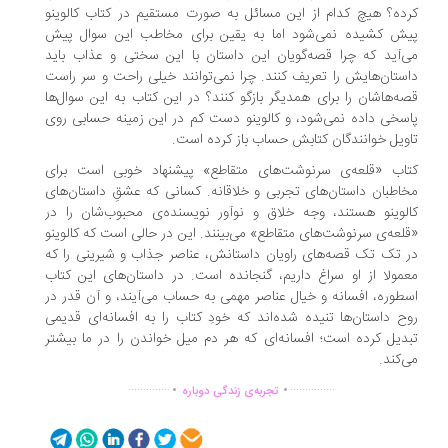
ده؟ هیچ کدام از این مسائل به صورت مستقیم در کتاب کالوینو
ش کشیده نمی‌شود اما به یقین برای مخاطب این سوال پیش
‌آید که چرا قصه‌گویان این داستان با این سختی و عذاب باید
ستان‌هایش را تعریف کنند. چرا نمی‌توانند خیلی راحت و سر راست
ه‌هاشان را برای همدیگر بازگو کنند؟ در این کتاب به این سوال‌ها
سخی داده نمی‌شود، و کالوینو دست کم در این زمینه حسابی روی
ویل خوانندگان کتابش حساب باز کرده است.
اب «قلعه‌ی سرنوشت‌های متقاطع» پیشنهاد خوبی است برای
اطبان داستان‌های تجربی و خلاقانه. کسانی که عشقِ داستان‌های
لوینو هستند، وجه خلاق و نوآور نویسنده‌ی محبوب‌شان را در
لعه‌ی سرنوشت‌های متقاطع» می‌بینند. این در حالی است که کالوینو
 تک تک قصه‌های راویان داستانش، عناصر جذاب و شیرینی را که
مولا از او سراغ داریم، گنجانده است. در داستان‌های این کتاب
طوره، افسانه و خیال عناصر مهمی به حساب می‌آیند، و آن قدر در
ح داستان‌ها تنیده شده‌اند که خودِ کتاب را به افسانه‌ای قدیمی
دیل کرده است؛ افسانه‌ای که هر دم میل خواندن را در ما بیشتر
‌کند.
.
.
..............
...............
تجربه‌ی زندگی دوباره