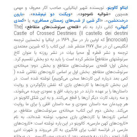
تالو کالوینو
، نویسنده شهیر ایتالیایی، صاحب آثار معروف و مهمی
مچون «
شوالیه ناموجود
»، «
ویکنت دو نیم‌شده
»،
«
بارون
، «
اگر شبی از شب‌های زمستان مسافری
» یا «
کمدی
خت‌نشین
»
هانی
» کتابی دارد به نام «
قلعه‌ی سرنوشت‌های متقاطع
» [The
Castle of Crossed Destinies (Il castello dei desti
incrociati)] که اولین بار در سال 1969 در ایتالیا و نخستین ترجمه
انگلیسی آن در سال 1977 منتشر شد. این کتاب را که شیرین معتمدی
ترجمه و نشر قطره [و محیا بیات در نشر روزنه‏‫ با عنوان کاخ
نوشتهای متقاطع] منتشر کرده است را باید به دو بخش تقسیم کرد.
ش اول؛ قلعه‌ی سرنوشت‌های متقاطع و بخش دوم؛ میخانه‌ی
نوشت‌های متقاطع. بخش اول بر اساس تاروت‌های نقاشی شده (
ی بعد درباره این کارت‌ها سخن می‌گوییم) نوشته شده است. در
ن بخش تاروت‌ها یا کارت‌های بازی که نقش بازگوکردن و روایت
ستان‌ها را بر عهده دارند در دو ردیف افق و عمودی چیده می‌شوند،
سه ردیف کارت دیگر آن‌ها را قطع می‌کنند. و به این شکل کالوینو در
 چیدمان سه داستان عمودی و سه داستان افقی را برای ما روایت
‌کند. بخش دوم این کتاب؛ میخانه‌ی سرنوشت‌های متقاطع، بر
اس تاروت‌ها یا کارت‌های بازی محبوب نوشته شده‌اند، به نام
اروت‌های کهن مارسی». کالوینو در این باره نوشته است: «تاروت‌های
رسی در فرانسه اغلب برای فالگیری به کار می‌روند و شهرت ادبی
بل توجهی دارند، به خصوص بعد از دوره‌ی سوررئالیسم... در میخانه