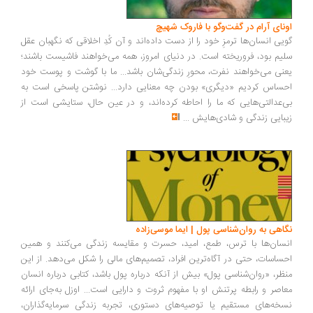
ونای آرام در گفت‌وگو با فاروک شهیچ
یی انسان‌ها ترمزِ خود را از دست داده‌اند و آن کُدِ اخلاقی که نگهبان عقل
یم بود، فروریخته است. در دنیای امروز، همه می‌خواهند فاشیست باشند؛
نی می‌خواهند نفرت، محورِ زندگی‌شان باشد... ما با گوشت و پوست خود
ساس کردیم «دیگری» بودن چه معنایی دارد... نوشتن پاسخی است به
‌عدالتی‌هایی که ما را احاطه کرده‌اند، و در عین حال، ستایشی است از
بایی زندگی و شادی‌هایش
...
اهی به روان‌شناسی پول | ایما موسی‌زاده
سان‌ها با ترس، طمع، امید، حسرت و مقایسه زندگی می‌کنند و همین
ساسات، حتی در آگاه‌ترین افراد، تصمیم‌های مالی را شکل می‌دهد. از این
ظر، «روان‌شناسی پول» بیش از آنکه درباره پول باشد، کتابی درباره انسان
اصر و رابطه پرتنش او با مفهوم ثروت و دارایی است... اوزل به‌جای ارائه
خه‌های مستقیم یا توصیه‌های دستوری، تجربه زندگی سرمایه‌گذاران،