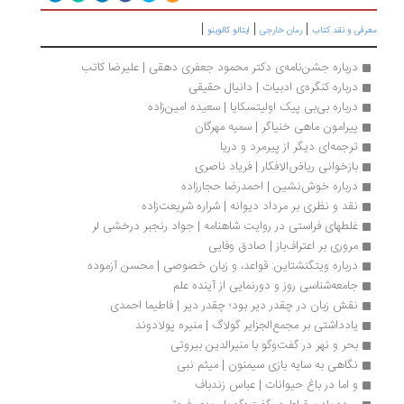
|
|
|
رفی و نقد کتاب
رمان خارجی
ایتالو کالوینو
درباره جشن‌نامه‌ی دکتر محمود جعفری دهقی | علیرضا کاتب
درباره کنگره‌ی ادبیات | دانیال حقیقی
درباره بی‌بی پیک اولیتسکایا | سعیده امین‌زاده
پیرامون ماهی خنیاگر | سمیه مهرگان
ترجمه‌ای دیگر از پیرمرد و دریا 
بازخوانی ریاض‌الافکار | فریاد ناصری
درباره خوش‌نشین | احمدرضا حجارزاده
نقد و نظری بر مرداد دیوانه | شراره شریعت‌زاده
غلطهای فراستی در روایت شاهنامه | جواد رنجبر درخشی لر
مروری بر اعتراف‌باز | صادق وفایی
درباره ویتگنشتاین: قواعد، و زبان خصوصی | محسن آزموده
جامعه‌شناسی روز و دورنمایی از آینده علم
نقش زبان در چقدر دیر بود؛ چقدر دیر | فاطیما احمدی
یادداشتی بر مجمع‌الجزایر گولاگ | منیره پولادوند
بحر و نهر در گفت‌وگو با منیرالدین بیروتی
نگاهی به سایه بازی سیمنون | میثم نبی 
و اما در باغ حیوانات | عباس زندباف