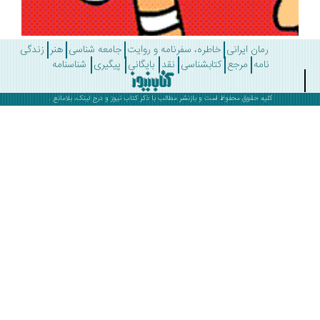
رمان ایرانی
خاطره، سفرنامه و روایت
جامعه شناسی
هنر
زندگی
نامه
مرجع
کتابشناسی
نقد
بایگانی
پیگیری
شناسنامه
کلیه حقوق محفوظ است و بازنشر مطالب با ذکر
کتاب نیوز
و درج لینک، بلامانع .