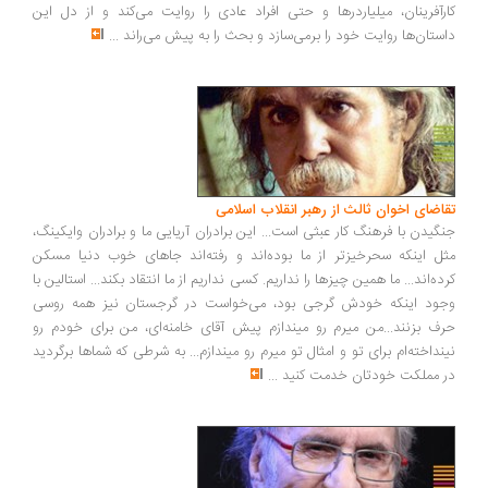
رآفرینان، میلیاردرها و حتی افراد عادی را روایت می‌کند و از دل این
ستان‌ها روایت خود را برمی‌سازد و بحث را به پیش می‌راند
...
اضای اخوان ثالث از رهبر انقلاب اسلامی
گیدن با فرهنگ کار عبثی است... این برادران آریایی ما و برادران وایکینگ،
ل اینکه سحرخیزتر از ما بوده‌اند و رفته‌اند جاهای خوب دنیا مسکن
ده‌اند... ما همین چیزها را نداریم. کسی نداریم از ما انتقاد بکند... استالین با
ود اینکه خودش گرجی بود، می‌خواست در گرجستان نیز همه روسی
ف بزنند...من میرم رو میندازم پیش آقای خامنه‌ای، من برای خودم رو
نداخته‌ام برای تو و امثال تو میرم رو میندازم... به شرطی که شماها برگردید
 مملکت خودتان خدمت کنید
...