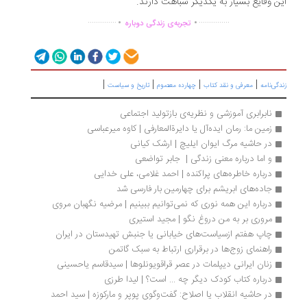
ن وقایع بسیار به یکدیگر شباهت دارند.
.
.
..............
...............
تجربه‌ی زندگی دوباره
|
|
|
|
گی‌نامه
معرفی و نقد کتاب
چهارده معصوم
تاریخ و سیاست
نابرابری آموزشی و نظریه‌ی بازتولید اجتماعی
زمین ما: رمان ایده‌آل یا دایرةالمعارفی | کاوه میرعباسی
در حاشیه مرگ ایوان ایلیچ | ارشک کیانی
و اما درباره معنی زندگی |  جابر تواضعی
درباره خاطره‌های پراکنده | احمد غلامی، علی خدایی
جاده‌های ابریشم برای چهارمین بار فارسی شد
درباره این همه نوری که نمی‌توانیم ببینیم | مرضیه نگهبان مروی
مروری بر به من دروغ نگو | مجید استیری 
چاپ هفتم ازسیاست‌های خیابانی یا جنبش تهیدستان در ایران
راهنمای زوج‌ها در برقراری ارتباط به سبک گاتمن
زنان ایرانی دیپلمات در عصر قراقویونلوها | سیدقاسم یاحسینی
درباره کتاب کودک دیگر چه ... است؟ | لیدا طرزی
در حاشیه انقلاب یا اصلاح: گفت‌وگوی پوپر و مارکوزه | سید احمد 