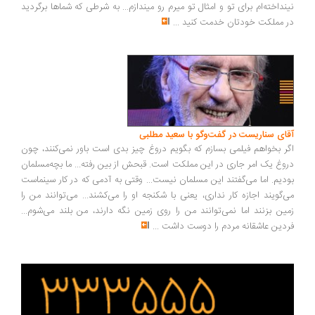
نداخته‌ام برای تو و امثال تو میرم رو میندازم... به شرطی که شماها برگردید
 مملکت خودتان خدمت کنید
...
ای سناریست در گفت‌وگو با سعید مطلبی
ر بخواهم فیلمی بسازم که بگویم دروغ چیز بدی است باور نمی‌کنند، چون
وغ یک امر جاری در این مملکت است. قبحش از بین رفته... ما بچه‌مسلمان
دیم. اما می‌گفتند این مسلمان نیست... وقتی به آدمی که در کار سینماست
‌گویند اجازه کار نداری، یعنی با شکنجه او را می‌کشند... می‌توانند من را
ین بزنند اما نمی‌توانند من را روی زمین نگه دارند، من بلند می‌شوم...
دین عاشقانه مردم را دوست داشت
...