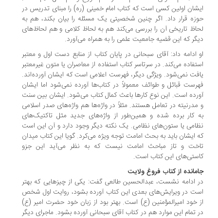
شان اولین کسی است که کتاب امام خمینی (ره) را مبنای تدریس در
زه قرار داد. اگر چنین شخصیتی یک مسئله را بیان بکند، هم به
اظ تاریخی آن را بررسی می‌کند هم به لحاظ کلامی و هم لحاظ‌های
گر که این قضیه جامعیت علمی را به همراه می‌آورد.
 ادامه داد: آقای سبحانی در پایان کتاب از منابع دست اول و معتبر
تفاده می‌کند. در سرتاسر کتاب استفاده از معاصران یا متون غیرمعتبر
فت نمی‌شود. ویژگی دیگر، فهرست اعلامی است که ایشان آورده‌اند.
رست قبائل و طوائف معمولاً در کتاب‌ها آورده نمی‌شود اما ایشان
رده است. این نوع کارها باعث کمال کتاب می‌شود. ایشان بین سنت
مدرنیته در تعامل هستند. مثلاً در واژه‌ها هم واژه‌های صدر اسلامی
 کار برده شده و همین‌طور از واژه‌های جدید مثل تاکتیک‌های
امی یا ستون‌های نظامی. یک نکته دیگر وجود دارد و آن این است
 ایشان باید به بحث امامت توجه ویژه می‌کرد. گویا این کتاب میدان
خت و تاز مباحث امامت نیست که به نظر می‌آید این جزو
ستی‌های این کتاب است.
مانده از کتاب فروغ ولایت
 ادامه نشست، عبدالحسین طالعی گفت: یکی از چیزهایی که بهتر
ت در ویرایش‌های بعدی این کتاب آورده بشود، روایت اول شخص
 خود امیرالمؤمنین (ع) است. بهتر بود از زبان خود حضرت امیر (ع)
 تمام این موارد هم در کتاب آقای سبحانی آورده بشود. ماجرای دیگر