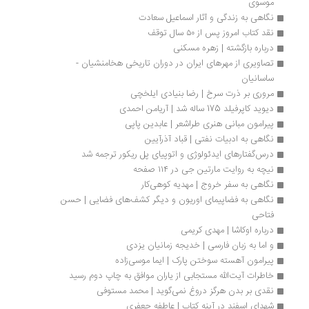
موسوی
نگاهی به زندگی و آثار اسماعیل سعادت
نقد کتاب امروز پس از ۵۰ سال توقف
درباره بازگشته | زهره مسکنی 
تصاویری از مهرهای ایران در دوران تاریخی هخامنشيان - 
ساسانيان
مروری بر ذرت سرخ | رضا بنیادی ایلخچی
دیوید کاپرفیلد 175 ساله شد | آریامن احمدی
پیرامون مبانی هنری طراشعر | عابدین پاپی
نگاهی به ادبیات نفتی | قباد آذرآیین
درس‌گفتارهای ایدئولوژی و اتوپیای پل ریکور ترجمه شد
نیچه به روایت مارتین جی در ۱۱۴ صفحه
نگاهی به سفر خروج | مهدیه کوهی‌کار
نگاهی به فضاپیمای اوریون و دیگر کشف‌های فضایی | حسن 
فتاحی
درباره اوکاشا | مهدی کریمی
و اما به زبان فارسی | خدیجه زمانیان یزدی
پیرامون آهسته سوختن پارک | ایما موسی‌زاده
خاطرات آیت‌الله مستجابی از یاران موافق به چاپ دوم رسید
نقدی بر بدن هرگز دروغ نمی‌گوید | محمد مستوفی
شهدای اسفند در آینه کتاب | عاطفه جعفری