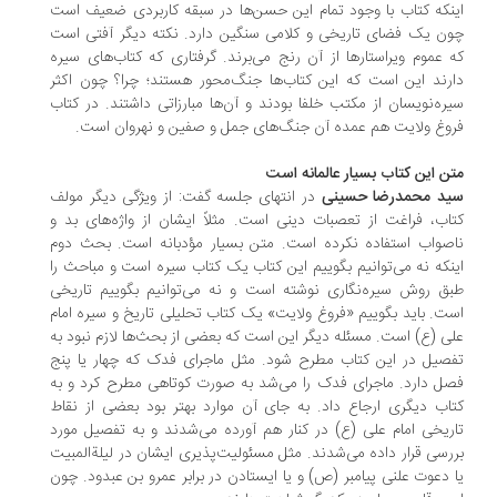
نکه کتاب با وجود تمام این حسن‌ها در سبقه کاربردی ضعیف است
ن یک فضای تاریخی و کلامی سنگین دارد. نکته دیگر آفتی است
 عموم ویراستارها از آن رنج می‌برند. گرفتاری که کتاب‌های سیره
رند این است که این کتاب‌ها جنگ‌محور هستند؛ چرا؟ چون اکثر
ره‌نویسان از مکتب خلفا بودند و آن‌ها مبارزاتی داشتند. در کتاب
وغ ولایت هم عمده آن جنگ‌های جمل و صفین و نهروان است.
ن این کتاب بسیار عالمانه است
د محمدرضا حسینی
در انتهای جلسه گفت: از ویژگی دیگر مولف
اب، فراغت از تعصبات دینی است. مثلاً ایشان از واژه‌های بد و
صواب استفاده نکرده است. متن بسیار مؤدبانه است. بحث دوم
نکه نه می‌توانیم بگوییم این کتاب یک کتاب سیره است و مباحث را
ق روش سیره‌نگاری نوشته است و نه می‌توانیم بگوییم تاریخی
ت. باید بگوییم «فروغ ولایت» یک کتاب تحلیلی تاریخ و سیره امام
ی (ع) است. مسئله دیگر این است که بعضی از بحث‌ها لازم نبود به
صیل در این کتاب مطرح شود. مثل ماجرای فدک که چهار یا پنج
ل دارد. ماجرای فدک را می‌شد به صورت کوتاهی مطرح کرد و به
اب دیگری ارجاع داد. به جای آن موارد بهتر بود بعضی از نقاط
ریخی امام علی (ع) در کنار هم آورده می‌شدند و به تفصیل مورد
رسی قرار داده می‌شدند. مثل مسئولیت‌پذیری ایشان در لیلةالمبیت
 دعوت علنی پیامبر (ص) و یا ایستادن در برابر عمرو بن عبدود. چون