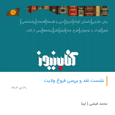
ان خارجی
داستان کوتاه
تاریخ
دین و فلسفه
اقتصاد
روانشناسی
ر
کودک و نوجوان
طرح جلد
فیلم
طنز
ریشه‌ها
پس از کتاب
نشست نقد و بررسی فروغ ولایت
30 دی 1403
مد فیضی | ایبنا