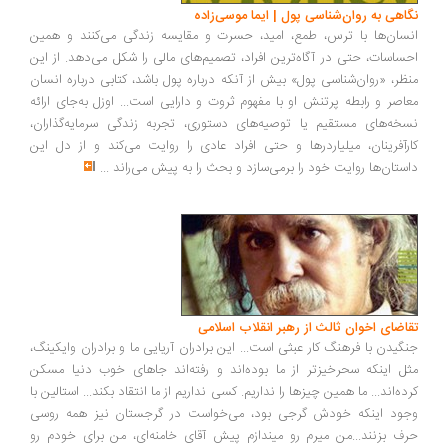
اهی به روان‌شناسی پول | ایما موسی‌زاده
سان‌ها با ترس، طمع، امید، حسرت و مقایسه زندگی می‌کنند و همین
ساسات، حتی در آگاه‌ترین افراد، تصمیم‌های مالی را شکل می‌دهد. از این
ظر، «روان‌شناسی پول» بیش از آنکه درباره پول باشد، کتابی درباره انسان
اصر و رابطه پرتنش او با مفهوم ثروت و دارایی است... اوزل به‌جای ارائه
خه‌های مستقیم یا توصیه‌های دستوری، تجربه زندگی سرمایه‌گذاران،
رآفرینان، میلیاردرها و حتی افراد عادی را روایت می‌کند و از دل این
ستان‌ها روایت خود را برمی‌سازد و بحث را به پیش می‌راند
...
اضای اخوان ثالث از رهبر انقلاب اسلامی
گیدن با فرهنگ کار عبثی است... این برادران آریایی ما و برادران وایکینگ،
ل اینکه سحرخیزتر از ما بوده‌اند و رفته‌اند جاهای خوب دنیا مسکن
ده‌اند... ما همین چیزها را نداریم. کسی نداریم از ما انتقاد بکند... استالین با
ود اینکه خودش گرجی بود، می‌خواست در گرجستان نیز همه روسی
ف بزنند...من میرم رو میندازم پیش آقای خامنه‌ای، من برای خودم رو