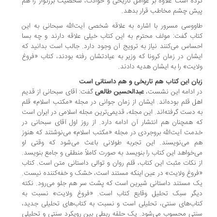
ده است علاوه بر عوامل تاریخی و حوادث، شخصیت بزرگوار را هم
ش چشم مخاطب قرار بدهد.
ووسی مسرور با اشاره به علاقه شخصی آیت‌الله سبحانی به این
اب گفت: مولف محترم به این کتاب خیلی علاقه دارند و چه بسا
ساس می‌کنند نیاز به ترویج آن وجود دارد. جالب است بدانید که
شان در زمان کرونا که وزیر به عیادتشان رفته بودند، کتاب «فروغ
ایت» را به ایشان هدیه دادند.
ان این کتاب هم تاریخی و هم داستانی است
 ادامه این نشست،
عبدالحسین طالعی
گفت: آقای سبحانی از قدیم
ل قلم بوده‌اند. ایشان از زمان جوانی در مجله «مکتب اسلام» قلم
 دست گرفته‌اند. این مجله، قدیمی‌ترین مجله اسلامی در ایران است
 همچنان هم انتشار آن ادامه دارد. از روز اول آقای سبحانی در
مت آیت‌الله بروجردی در مجله «مکتب اسلام» می‌نوشتند که هنوز
 می‌نویسند. این تجربه طولانی باعث می‌شود که وقتی او
‌خواهد این کتاب را بنویسد به صورت کاملاً منطقی و جامع بنویسد.
 نکات مثبت این کتاب، قلم روان و توالی داستانی متن است. کتاب
روغ ولایت» در عین اینکه مستند است، خشک و خفه‌کننده نیست.
 مستند داستانی شیرین است که پشت سر هم جلو می‌رود. نکته
گر سبک تحلیل وقایع کتاب است. «فروغ ولایت» نسبت به
اب‌های سنتی، تحلیلی است و نسبت به کتاب‌های تحلیلی جدید،
تی محسوب می‌شود. یک حلقه ربطی بین رویکرد سنتی و تحلیلی