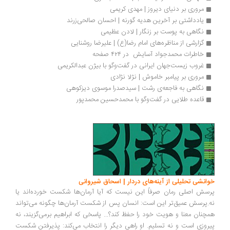
مروری بر دنیای دیروز | مهدی کریمی
یادداشتی بر آخرین هدیه گورنه | احسان صالحی‌زرند
نگاهی به پوست بر زنگار | لادن عظیمی
گزارشی از مناظره‌های امام رضا(ع) | علیرضا روشنایی
خاطرات محمدجواد آسایش  در ۴۲۴ صفحه
غروب زیست‌جهان ایرانی در گفت‌وگو با بیژن عبدالکریمی
مروری بر پیامبر خاموش | نژلا نژادی
نگاهی به فاجعه‌ی رشت | سیدصدرا موسوی دیزکوهی
قاعده طلایی در گفت‌وگو با محمدحسین محمدپور
انشی تحلیلی از آینه‌های دردار | اسحاق شیروانی
سش اصلی رمان صرفاً این نیست که آیا آرمان‌ها شکست خورده‌اند یا
.پرسش عمیق‌تر این است: انسان پس از شکست آرمان‌ها چگونه می‌تواند
چنان معنا و هویت خود را حفظ کند؟... پاسخی که ابراهیم برمی‌گزیند، نه
روزی است و نه تسلیم. او راهی دیگر را انتخاب می‌کند: پذیرفتن شکست