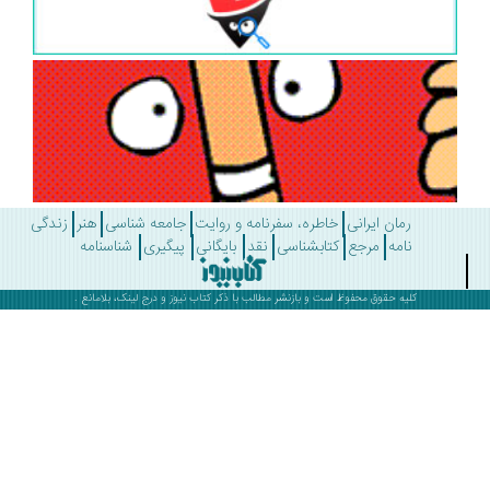
رمان ایرانی
خاطره، سفرنامه و روایت
جامعه شناسی
هنر
زندگی
نامه
مرجع
کتابشناسی
نقد
بایگانی
پیگیری
شناسنامه
کلیه حقوق محفوظ است و بازنشر مطالب با ذکر
کتاب نیوز
و درج لینک، بلامانع .