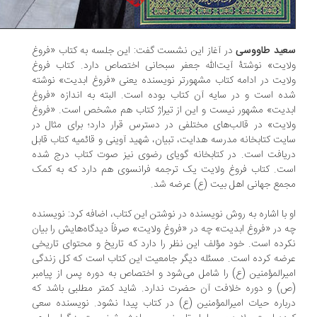
ید طاووسی
در آغاز این نشست گفت: این جلسه به کتاب «فروغ
ایت» نوشتۀ آیت‌الله جعفر سبحانی اختصاص دارد. کتاب فروغ
ایت در ادامه کتاب مشهورتر نویسنده یعنی «فروغ ابدیت» نوشته
ه است و در سایه آن کتاب بوده است. البته به اندازه «فروغ
دیت» مشهور نیست و این از تیراژ کتاب هم مشخص است. «فروغ
ایت» در قالب‌های مختلفی در دسترس قرار دارد؛ برای مثال در
یت کتابخانه مدرسه هدایت، تبیان، شهید آوینی و قائمیه کتاب قابل
یافت است. در کتابخانه گویای رضوی نیز صوت کتاب درج شده
ت. کتاب فروغ ولایت یک ترجمه فرانسوی هم دارد که به کمک
مع جهانی اهل بیت (ع) عرضه شد.
 با اشاره به روش نویسنده در نوشتن این کتاب، اضافه کرد: نویسنده
 در «فروغ ابدیت» چه در «فروغ ولایت» صرفاً دیدگاه‌هایش را بیان
رده است. خود مؤلف این نظر را دارد که تاریخ و محتوای تاریخی
ضه کرده است. مسئله دیگر جامعیت این کتاب است که کل زندگی
یرالمؤمنین (ع) را شامل می‌شود و اختصاص به دوره پس از پیامبر
) و دوره خلافت آن حضرت ندارد. شاید کمتر مطلبی باشد که
باره حیات امیرالمؤمنین (ع) در کتاب پیدا نشود. نویسنده سعی