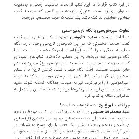
 این کتاب قرار دارد. این کتاب از لحاظ جامعیت زمانی و جامعیت
توایی زبانزد است. «فروغ ولایت» برای کسی که حوصله کتاب
لانی خواندن نداشته باشد یک کتاب کم‌حجم محسوب می‌شود.
اوت سیره‌نویسی با نگاه تاریخی خطی
 ادامه نشست،
سعید طاووسی
درباره سبک نوشتاری این کتاب
ت: مسئله مشترکی که در این کتاب‌های تاریخی وجود دارد، نگاه
ی به زندگی امیرالمؤمنین (ع) است. این نگاه هم خوب است اما با
اه موضوعی هم می‌شود به این مطلب نگاه کرد. کتاب‌های سیره‌ای
 به صورت موضوعی به شخصیت امیرالمؤمنین (ع) می‌پردازند هم
ئز اهمیت هستند. آفت نگاه خطی، اشتباه گرفتن تاریخ با داستان
ت، پس اگر در کنار کتاب‌های این چنینی موضوعاتی که به سیره
یرالمؤمنین (ع) برمی‌گردد نیز به صورت جداگانه نوشته شوند مفید
تند. بر اساس آن تقسیم‌بندی‌ها می‌شود هر قسمت آن را تبدیل به
نرانی، مقاله یا کتاب کرد.
ا کتاب فروغ ولایت حائز اهمیت است؟
د محمدرضا حسینی
در ادامه جلسه گفت: این کتاب مربوط به دهه
۶۰ بوده است که در آن دهه بحث‌هایی درباره امیرالمؤمنین (ع) مطرح
‌شده و به همین علت ایشان یک فصل را برای پاسخ به شبهات در
ر گرفته است. شخصیت نویسنده این کتاب از جامعیت برخوردار
ت. هم اصولی است، هم مفسر، هم مورخ و هم اهل کلام است.