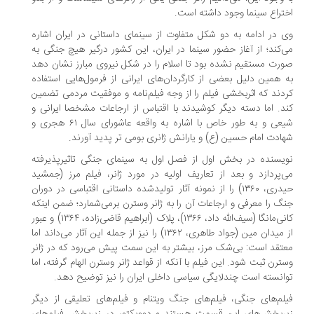
تراع سینما وجود داشته است.
 در ادامه به دو شکل متفاوت از سینمای داستانی در ایران اشاره
‌کند؛ از آغاز حضور سینما در ایران، این کشور درگیر هیچ جنگی به
رت مستقیم نشده بود تا اسلام را در شکل نیروی مبارز نشان دهد
 همین دلیل بعضی از کارگردان‌های ایرانی از فرمول‌هایی استفاده
دند که اثربخشی فیلم را از وجه فیلم‌نامه و موفقیت مردمی تضمین
د. اما دسته دیگر کوشیدند با اقتباس از ارجاعات مشخصا ایرانی و
شیعی و به طور خاص با اشاره به واقعه عاشورای سال ۶۱ هجری و
ادت امام حسین (ع) و یارانش ژانری بومی تر پدید آورند.
یسنده در بخش اول از فصل اول به سینمای جنگی تاثیرپذیرفته
‌پردازد و بعد از تعاریف اولیه در مورد ژانر، فیلم‌ مرز (جمشید
حیدری، ۱۳۶۰) را از نمونه‌ آثار تولیدشده داستانی اقتباسی در دوران
گ را معرفی و ارجاعات آن را به ژانر وسترن برمی‌شمارد؛ ضمن اینکه
کانی‌مانگا (سیف‌الله داد، ۱۳۶۶)، پلاک (ابراهیم قاضی‌زاده، ۱۳۶۴) و عبور
از میدان مین (جواد طاهری، ۱۳۶۲) را نیز از جمله این آثار می‌داند اما
تقد است: بی‌شک مرز، بیشتر به این سمت پیش می‌رود که در ژانر
ترن ثبت شود. این فیلم با آنکه از قواعد ژانر وسترن الهام گرفته، اما
انسته است چندلایگی سیاسی داخلی ایران را نیز توضیح دهد.
لم‌های جنگی، فیلم‌های جنگ ویتنام و فیلم‌های تعلیقی از دیگر