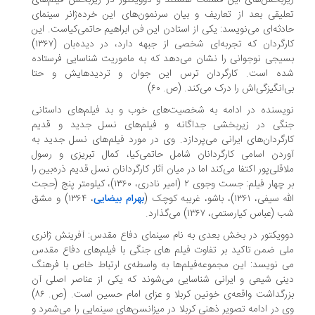
ربخش‌های این قسمت هستند و دوویکتور در زیربخش فیلم‌های
لیقی بعد از تعاریف و بیان سرنمون‌های این خرده‌ژانر سینمای
دثه‌ای می‌نویسد: یکی از استادن این فن ابراهیم حاتمی‌کیاست. این
کارگردان که تجربه‌ای شخصی از جبهه دارد، در دیده‌بان (۱۳۶۷)
یجی نوجوانی را نشان می‌دهد که به ماموریت شناسایی فرستاده
ه است. کارگردان ترس این جوان و تردیدهایش و حتا
‌انگیزگی‌اش را درک می‌کند. (ص. ۶۰)
یسنده در ادامه به شخصیت‌های خوب و بد فیلم‌های داستانی
گی در زیربخشی جداگانه و فیلم‌های نسل جدید و قدیم
رگردان‌های ایرانی می‌پردازد. وی در مورد فیلم‌های نسل جدید به
ردن اسامی کارگردانان شامل حاتمی‌کیا، کمال تبریزی و رسول
اقلی‌پور اکتفا می‌کند اما در میان آثار کارگردانان نسل قدیم ذره‌بین را
بر چهار فیلم: جست وجوی ۲ (امیر نادری، ۱۳۶۰)، کیلومتر پنج (حجت
یفی، ۱۳۶۱)، باشو، غریبه کوچک (
بهرام بیضایی
، ۱۳۶۴) و مشق
(عباس کیارستمی، ۱۳۶۷) می‌گذارد.
ویکتور در بخش بعدی به نام سینمای دفاع مقدس: آفرینش ژانری
ی ضمن تاکید بر تفاوت فیلم های جنگی با فیلم‌های دفاع مقدس
 نویسد: این مجموعه‌فیلم‌ها به واسطه‌ی ارتباط خاص با فرهنگ
نی شیعی و ایرانی شناسایی می‌شوند که یکی از عناصر اصلی آن
بزرگداشت واقعه‌ی خونین کربلا و عزای امام حسین است. (ص. ۸۶)
 در ادامه تصویر ذهنی کربلا در میزانسن‌های سینمایی را می‌شمرد و