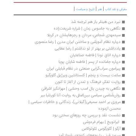
|
|
|
رفی و نقد کتاب
هنر
تاریخ و سیاست
نبرد من هیتلر باز هم ترجمه شد
نگاهی به جاسوس زمان | شراره شریعت‌زاده
سیدمهدی شجاعی، مردان و رجزهایشان در کربلا
درباره نظام آموزشی و ساختن ایران مدرن | رضا منصوری
یادداشتی بر بهتر از تو نداشتم | رضا عطایی
درباره اتاق نونا | فاطمه صناعتیان
درباره جامانده از پسر | فاطمه‌ شایان‌ پویا
پیرامون سراب‌گرایی صنعتی در نظام قبایلی ایران
ساعت بیست و پنجم | کنستانتین ویرژیل گئورگیو
روایت تفکر، فرهنگ و تمدن از آغاز تا کنون
نگاهی به چیدن یال اسب وحشی | مهرانگیز اشراقی
روان‌شناسی سیاسی بین‌الملل به روایت آنا کورنلیا بیر
مروری بر احمد سمیعی(گیلانی)، زندگانی و خاطرات سیاسی | 
محسن آزموده
نشست نقد و بررسی چه روزهای سختی بود
 ایرانویج | بهرام فره‌وشی
آرگو | گئورگوس تئوتوکاس
سپهبد قرنی با بچه‌های کوچه‌ی شهناز آمد