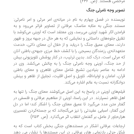
خصی هستند. (ص. ۲۳۶)
ویر وجه نامرئی جنگ
یسنده در فصل چهارم به نام در میانه‌ی امر مرئی و امر نامرئی:
تند جنگی به مثابه مناسک عرفانی از تصاویر فراتر می‌رود و به
امتن آثار شهید آوینی می‌رسد، وی معتقد است که آوینی می‌کوشد با
لیل جلوه‌های داستانی و نمایشی که به هر حال در جبهه بروز و ظهور
رند، معنای عمیق جنگ را دریابد و از خلال آن معنای ذاتی، خدمت
عهدانه‌ی رزمندگان بسیجی را با کشف خط مرزی جبهه‌ی باطنی آنان
 مرئی است، درک کند. بدین ترتیب، در کنار پوشش تلویزیونی بیش
 حد جنگ، آوینی وجه نامرئی جنگ را به چالش می‌کشد. وی در
امه به عناصر بنیادین تشیع شامل معنای ظاهری و معنای باطنی
آن، امامان و اولیاءالله، تاویل و اصل اقلیت، تجلیل از ظاهر و بینش
انگارانه نسبت به عالم اشاره می‌کند.
لم‌های آوینی در پاسخ به این اصل می‌کوشند معنای جنگ را تنها به
ل ظاهر نسپارند. در این راستا، آوینی از مفاهیم عرفانی و فلسفی در
تار متن مدد می‌گیرد تا عمیق معنای جنگ را ‌آشکار کند؛ اما در دل
ن گفتار، اسبابی عقیدتی را نیز می‌گنجاند که بر جسته‌کردن تفسیری
اره‌باور از عامل، بر گفتمان انقلاب اثر می‌گذارد. (ص. ۲۵۳)
جاعات عرفانی آشکار در مستندهای جنگی بخش کتاب است که به
ل جزئی بازنمایی های عرفانی در این مستندها را نشان می دهد