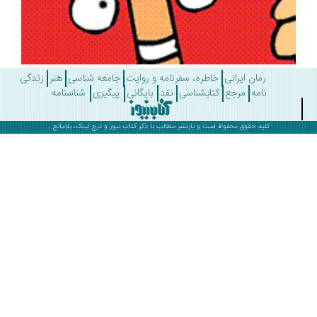
رمان ایرانی
خاطره، سفرنامه و روایت
جامعه شناسی
هنر
زندگی
نامه
مرجع
کتابشناسی
نقد
بایگانی
پیگیری
شناسنامه
کلیه حقوق محفوظ است و بازنشر مطالب با ذکر
کتاب نیوز
و درج لینک، بلامانع .