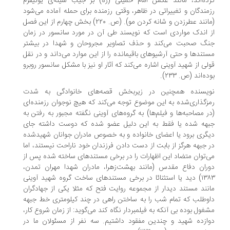
ده‌اند، مانند عکس امام خمینی (ره) بر جیب سینه‌ی یونیفرم
مندگان و تغییراتی در ظاهر، وقتی رزمنده برای حمله آماده می‌شود
(مانند عطرزدن و شانه‌ کردن مو). (ص. ۲۲۰) بخش چهارم از این فصل
 اندک مواردی است که نویسند طی آن در مورد سانسور در زمان
گ صحبت می‌کند و حذف تصاویر مجروحان و شهدا در بیشتر
تندها و حتی آرشیوهای باقیمانده را از این موارد می‌داند و در نقل
لی از شهید آوینی اشاره می‌کند که آثار او نیز با مشکل سانسور روبرو
ه‌اند (ص. ۲۳۳).
یسنده همچنین در زیربخش قصه‌های خانوادگی به شدت
زگذاری‌شده به این موضوع توجه می‌کند که هیچ نوجوان رزمنده‌ای
ر مصاحبه‌ها و فیلم‌ها) به گروه‌های آوینی نگفته مجبور به رفتن به
هه شده یا فقط به این دلیل عضو شده که دوست داشته جای
گری برود یا اعضای خانواده و به خصوص مادران جوانان شهیدشده
 جبهه هرگز از بابت از دست دادن فرزندان خود ناراحت نیستند، اما
‌توان متضاد این اظهارات را در برخی مستندهای ساخته شده پس از
ران دفاع مقدس (مانند بهشت‌زهرا، مادران شهدا مهران تمدن،
۱۳۸۳) دید یا استثنائا در برخی مستندهای ساخت گروه شهید آوینی
نند مستند دیدار از مجموعه روایت فتح که مثلا یکی از جهادگران
وطلب که تمام شب را به ساختن راهی در چند کیلومتری خط جبهه
غول بوده بی آنکه به فیلمبردار نگاه کند می‌گوید: از زمان شروع کار،
ازده شهید و چندین مفقود داشتیم. سه نفر از مسئولان ما در