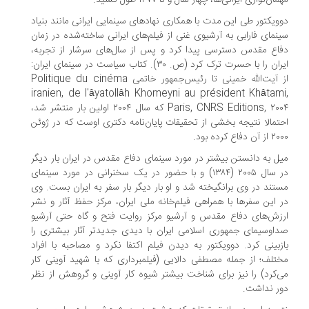
ان‌نوازی ایرانی‌ها، چهار سال و تا ۱۳۷۷ طول کشید.
ویکتور طی این مدت با همکاری نهادهای سینمایی ایرانی مانند بنیاد
نمای فارابی به آرشیوی غنی از فیلم‌های ایرانی ساخته‌شده در زمان
اع مقدس دسترسی پیدا کرد و پس از سال‌های سرشار از تجربه،
ایران را با حسرت ترک کرد (ص. ۳۰). کتاب سیاست در سینمای ایران:
از آیت‌الله خمینی تا رئیس‌جمهور خاتمی Politique du cinéma
iranien, de l'âyatollâh Khomeyni au président Khâtam
Paris, CNRS Editions, ۲۰۰۴ که سال ۲۰۰۴ اولین بار منتشر شد،
تمالا نتیجه بخشی از تحقیقات پایان‌نامه دکتری اوست که در ژوئن
ن دفاع کرده بود.
ل به دانستن بیشتر در مورد سینمای دفاع مقدس در ایران بار دیگر
در سال ۲۰۰۵ (۱۳۸۴) و با حضور در یک سخنرانی در مورد سینمای
تند در وی برانگیخته شد و او بار دیگر بار سفر به ایران بست. وی
 این سفرها با همراهی فیلم‌خانه ملی ایران، مرکز حفظ آثار و نشر
زش‌های دفاع مقدس و آرشیو مرکز روایت فتح و گاه حتی آرشیو
اوسیمای جمهوری اسلامی ایران با دیدی جدیدتر آثار بیشتری را
زبینی کرد. دوویکتور به دیدن فیلم‌ اکتفا نکرد و مصاحبه با افراد
تلف؛ از جمله مصطفی دالایی (فیلمبرداری که با شهید آوینی کار
‌کرد) را نیز برای شناخت بیشتر شیوه کار آوینی و گروهش از نظر
ر نداشت.