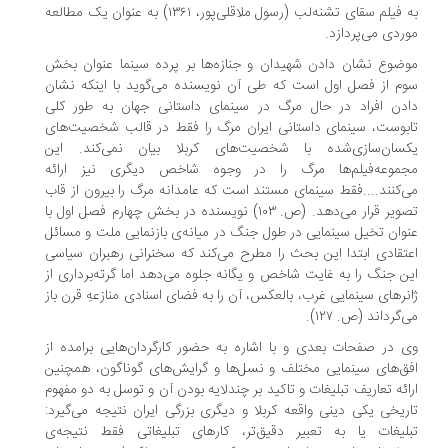
به فیلم سقای تشنه‌لب (رسول ملاقلی‌پور، ۱۳۶۱) به عنوان یک مطالعه
ردی می‌پردازد.
ضوع نشان دادن شهیدان و جنازه‌ها بر پرده‌ سینما عنوان بخش
م از فصل اول است که طی آن نویسنده می‌گوید با اینکه نشان
دن افراد در حال مرگ در سینمای داستانی جهان به طور کلی
بوست، سینمای داستانی ایران مرگ را فقط در قالب شخصیت‌های
سان‌سازی‌شده با شخصیت‌های کربلا بیان نمی‌کند. این
موعه‌فیلم‌ها مرگ را در وجوه شاخص دیگری نیز ارائه
‌کنند....فقط سینمای مستند است که عامدانه مرگ را بیرون از قاب
تصویر قرار می‌دهد. (ص. ۱۰۳) نویسنده در بخش چهارم فصل اول با
وان تخیل سینمایی در طول جنگ در میانه‌ی بازنمایی ملت و مسائل
تقادی ابتدا این بحث را مطرح می‌کند که سخنرانی رهبران سیاسی
ن جنگ را به غایت شاخص و یگانه جلوه می‌دهد اما گرته‌برداری از
نرهای سینمایی غرب، بالعکس، آن را به فضای اسنادی منازعهِ قرن باز
گرداند (ص. ۱۲۷).
 در صفحات بعدی و با اشاره به حضور کارگردان‌هایی برامده از
ق‌های سینمایی مختلف و نسل‌ها و گرایش‌های گوناگون، همچنین
ائه تعاریف تبلیغات و تاکید بر چندلایه بودن آن و توسل به دو مفهوم
ریخی یکی دینی واقعه کربلا و دیگری بزرگی ایران نتیجه می‌گیرد:
لیغات یا به تعبیر دقیق‌تر، کارهای تبلیغاتی فقط نتیجه‌ی