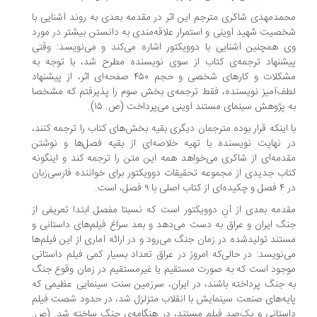
مدمهدی شاکری مترجم این اثر در مقدمه بعدی به روند آشنایی با
صیت شهید آوینی و استمرار علاقه‌مندی به دانستن بیشتر در مورد
 همچنین آشنایی با دوویکتور اشاره می‌کند و می‌نویسد: وقتی
شنهاد ترجمه‌ی‌ کتاب از سوی نویسنده مطرح شد، با توجه به
مشکلات و کارهای شخصی و حجم ۴۵۰ صفحه‌ای اثر، از پیشنهاد
ف‌آمیز نویسنده، فقط ترجمه‌ی بخش سوم را پذیرفتم که مشخصا
 پژوهش سینمای مستند آوینی می‌پرداخت (ص. ۱۵).
 اینکه قرار بوده مترجمان دیگری بقیه بخش‌های کتاب را ترجمه کنند،
 نهایت نویسنده با تهیه خلاصه‌ای از بقیه فصل‌ها و نوشتن
دمه‌ای از شاکری می‌خواهد همه این متن را ترجمه کند و اینگونه
اب جدیدی از مجموعه تحقیقات دوویکتور برای خواننده فارسی‌زبان
 اصلی با ۹ فصل، است.
دمه بعدی از آنِ دوویکتور است که نسبتا مفصل ابتدا تعریفی از
گ ایران و عراق به دست می‌دهد و بعد سراغ فیلم‌های داستانی و
تند تولیدشده در زمان جنگ می‌رود و در ارائه آماری از این فیلم‌ها
‌نویسد: در حالی‌که امروز در عراق تعداد بسیار کمی فیلم داستانی
جود است که به صورت مستقیم یا غیرمستقیم در زمان وقوع جنگ
 جنگ پرداخته باشند، در ایران، سرزمین سنت سینمایی عظیمی که
یه‌های صنعت سینمایش با انقلاب متزلزل شد، در حدود شصت فیلم
ستانی و یک‌صد فیلم مستند، در هنگامه‌ی جنگ ساخته شد. (ص.