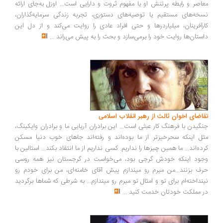
اصر و رابطه پرتنش او با مفهوم ثروت و دارایی است... اوزل به‌جای ارائه
خه‌های مستقیم یا توصیه‌های دستوری، تجربه زندگی سرمایه‌گذاران،
رآفرینان، میلیاردرها و حتی افراد عادی را روایت می‌کند و از دل این
ستان‌ها روایت خود را برمی‌سازد و بحث را به پیش می‌راند
...
اضای اخوان ثالث از رهبر انقلاب اسلامی
گیدن با فرهنگ کار عبثی است... این برادران آریایی ما و برادران وایکینگ،
ل اینکه سحرخیزتر از ما بوده‌اند و رفته‌اند جاهای خوب دنیا مسکن
ده‌اند... ما همین چیزها را نداریم. کسی نداریم از ما انتقاد بکند... استالین با
ود اینکه خودش گرجی بود، می‌خواست در گرجستان نیز همه روسی
ف بزنند...من میرم رو میندازم پیش آقای خامنه‌ای، من برای خودم رو
نداخته‌ام برای تو و امثال تو میرم رو میندازم... به شرطی که شماها برگردید
 مملکت خودتان خدمت کنید
...