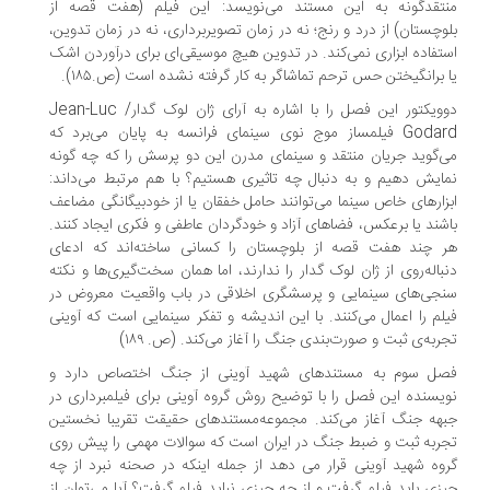
تقدگونه به این مستند می‌نویسد: این فیلم (هفت قصه از
وچستان) از درد و رنج؛ نه در زمان تصویربرداری، نه در زمان تدوین،
تفاده ابزاری نمی‌کند. در تدوین هیچ موسیقی‌ای برای درآوردن اشک
 برانگیختن حس ترحم تماشاگر به کار گرفته نشده است (ص.۱۸۵).
دوویکتور این فصل را با اشاره به آرای ژان لوک گدار/ Jean-Luc
Godard فیلمساز موج نوی سینمای فرانسه به پایان می‌برد که
‌گوید جریان منتقد و سینمای مدرن این دو پرسش را که چه گونه
ایش دهیم و به دنبال چه تاثیری هستیم؟ با هم مرتبط می‌داند:
زارهای خاص سینما می‌توانند حامل خفقان یا از خودبیگانگی مضاعف
شند یا برعکس، فضاهای آزاد و خودگردان عاطفی و فکری ایجاد کنند.
 چند هفت قصه از بلوچستان را کسانی ساخته‌اند که ادعای
باله‌روی از ژان لوک گدار را ندارند، اما همان سخت‌گیری‌ها و نکته
جی‌های سینمایی و پرسشگری اخلاقی در باب واقعیت معروض در
لم را اعمال می‌کنند. با این اندیشه و تفکر سینمایی است که آوینی
ربه‌ی ثبت و صورت‌بندی جنگ را آغاز می‌کند. (ص. ۱۸۹)
ل سوم به مستندهای شهید آوینی از جنگ اختصاص دارد و
یسنده این فصل را با توضیح روش گروه آوینی برای فیلمبرداری در
هه جنگ آغاز می‌کند. مجموعه‌مستندهای حقیقت تقریبا نخستین
ربه ثبت و ضبط جنگ در ایران است که سوالات مهمی را پیش روی
وه شهید آوینی قرار می دهد از جمله اینکه در صحنه نبرد از چه
زی باید فیلم گرفت و از چه چیزی نباید فیلم گرفت؟ آیا می‌توان از