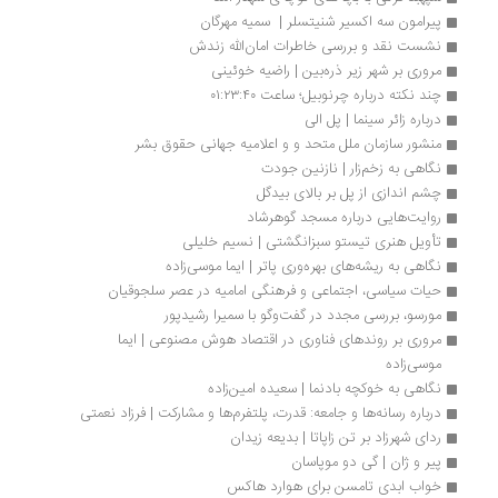
پیرامون سه اکسیر شنیتسلر |  سمیه مهرگان
نشست نقد و بررسی خاطرات امان‌الله زندش
مروری بر شهر زیر ذره‌بین | راضیه خوئینی
چند نکته درباره چرنوبیل؛ ساعت ۰۱:۲۳:۴۰
درباره زائر سینما | پل الی
منشور سازمان ملل متحد و و اعلامیه جهانی حقوق بشر
نگاهی به زخم‌زار | نازنین جودت
چشم اندازی از پل بر بالای بیدگل
روایت‌هایی درباره مسجد گوهرشاد
تأویل هنری تیستو سبزانگشتی | نسیم خلیلی
نگاهی به ریشه‌های بهره‌وری پاتر | ایما موسی‌زاده
حیات سیاسی، اجتماعی و فرهنگی امامیه در عصر سلجوقیان
مورسو، بررسی مجدد در گفت‌وگو با سمیرا رشیدپور
مروری بر روندهای فناوری در اقتصاد هوش مصنوعی | ایما 
موسی‌زاده 
نگاهی به خوکچه‌ بادنما | سعیده امین‌زاده
درباره رسانه‌ها و جامعه: قدرت، پلتفرم‌ها و مشارکت | فرزاد نعمتی
ردای شهرزاد بر تن زاپاتا | بدیعه زیدان
پیر و ژان | گی دو موپاسان
خواب ابدی تامسن برای هوارد هاکس