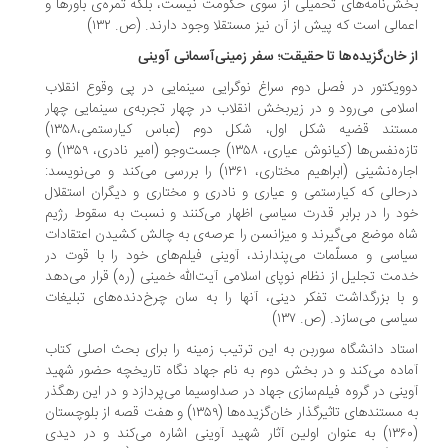
ش‌نامه‌های تحمیلی از سوی حکومت نیست، بلکه ثمره‌ی باورها و
مالی است که پیش از آن نیز مستقلا وجود دارند. (ص. ۱۳۲)
 خان‌گزیده‌ها تا حقیقت؛ سفر زمینی‌آسمانی آوینی
ویکتور در فصل دوم سراغ نوگرایی سینمایی در پی وقوع انقلاب
لامی می‌رود و در زیربخش انقلاب در چهار تجربه‌ی سینمایی چهار
مستند قضیه شکل اول، شکل دوم (عباس کیارستمی،۱۳۵۸)
تازه‌نفس‌ها (کیانوش عیاری، ۱۳۵۸) جست‌وجو (امیر نادری، ۱۳۵۹) و
اجاره‌نشینی (ابراهیم مختاری، ۱۳۶۱) را بررسی می‌کند و می‌نویسد:
حالی که کیارستمی و عیاری و نادری و مختاری و دیگران استقلال
د را در برابر قدرت سیاسی اظهار می‌کنند و نسبت به سقوط رژیم
ه موضع می‌گیرند و میزانسن را عرصه‌ی به چالش کشیدن اعتقادات
اسی و مسلّمات می‌پندارند، آوینی فیلم‌های خود را با قوت در
مت تجلیل از نظام نوپای اسلامی آیت‌الله خمینی (ره) قرار می‌دهد
با بزرگداشت تفکر دینی، آنها را به سان چرخ‌دنده‌های تبلیغات
اسی می‌سازد. (ص. ۱۳۷)
تاد دانشگاه سوربن به این ترتیب زمینه را برای بحث اصلی کتاب
اده می‌کند و در بخش دوم به نام جهاد نگاه تاریخچه حضور شهید
ینی در گروه فیلم‌سازی جهاد در صداوسیما می‌پردازد و در این رهگذر
به مستندهای تاثیرگذار خان‌گزیده‌ها (۱۳۵۹) و هفت قصه از بلوچستان
(۱۳۶۰) به عنوان اولین آثار شهید آوینی اشاره می‌کند و در دیدی