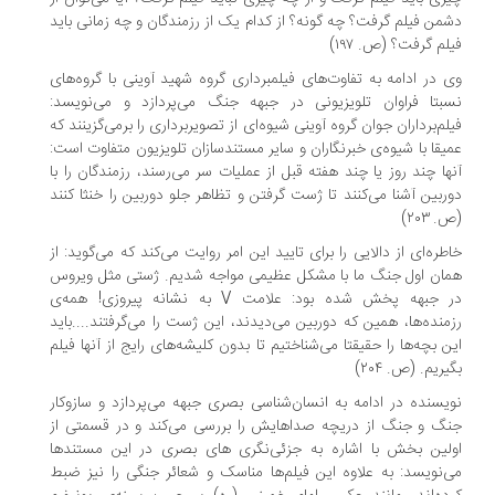
من فیلم گرفت؟ چه گونه؟ از کدام یک از رزمندگان و چه زمانی باید
لم گرفت؟ (ص. ۱۹۷)
 در ادامه به تفاوت‌های فیلمبرداری گروه شهید آوینی با گروه‌های
بتا فراوان تلویزیونی در جبهه جنگ می‌پردازد و می‌نویسد:
لم‌برداران جوان گروه آوینی شیوه‌ای از تصویربرداری را برمی‌گزینند که
یقا با شیوه‌ی خبرنگاران و سایر مستندسازان تلویزیون متفاوت است:
ها چند روز یا چند هفته قبل از عملیات سر می‌رسند، رزمندگان را با
ربین آشنا می‌کنند تا ژست گرفتن و تظاهر جلو دوربین را خنثا کنند
 ۲۰۳)
طره‌ای از دالایی را برای تایید این امر روایت می‌کند که می‌گوید: از
ان اول جنگ ما با مشکل عظیمی مواجه شدیم. ژستی مثل ویروس
در جبهه پخش شده بود: علامت V به نشانه پیروزی! همه‌ی
منده‌ها، همین که دوربین می‌دیدند، این ژست را می‌گرفتند....باید
ن بچه‌ها را حقیقتا می‌شناختیم تا بدون کلیشه‌های رایج از آنها فیلم
یریم. (ص. ۲۰۴)
یسنده در ادامه به انسان‌شناسی بصری جبهه می‌پردازد و سازوکار
گ و جنگ از دریچه صداهایش را بررسی می‌کند و در قسمتی از
لین بخش با اشاره به جزئی‌نگری های بصری در این مستندها
‌نویسد: به علاوه این فیلم‌ها مناسک و شعائر جنگی را نیز ضبط