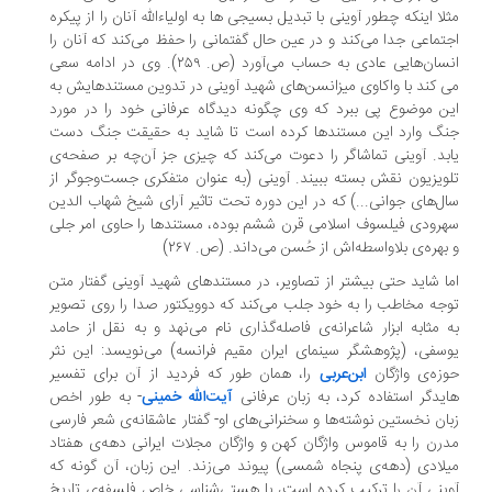
لا اینکه چطور آوینی با تبدیل بسیجی ها به اولیاءالله آنان را از پیکره
تماعی جدا می‌کند و در عین حال گفتمانی را حفظ می‌کند که آنان را
انسان‌هایی عادی به حساب می‌آورد (ص. ۲۵۹). وی در ادامه سعی
 کند با واکاوی میزانسن‌های شهید آوینی در تدوین مستندهایش به
ن موضوع پی ببرد که وی چگونه دیدگاه عرفانی خود را در مورد
گ وارد این مستندها کرده است تا شاید به حقیقت جنگ دست
بد. آوینی تماشاگر را دعوت می‌کند که چیزی جز آن‌چه بر صفحه‌ی
ویزیون نقش بسته ببیند. آوینی (به عنوان متفکری جست‌وجوگر از
ل‌های جوانی...) که در این دوره تحت تاثیر آرای شیخ شهاب الدین
رودی فیلسوف اسلامی قرن ششم بوده، مستندها را حاوی امر جلی
بهره‌ی بلاواسطه‌اش از حُسن می‌داند. (ص. ۲۶۷)
ا شاید حتی بیشتر از تصاویر، در مستندهای شهید آوینی گفتار متن
جه مخاطب را به خود جلب می‌کند که دوویکتور صدا را روی تصویر
 مثابه ابزار شاعرانه‌ی فاصله‌گذاری نام می‌نهد و به نقل از حامد
سفی، (پژوهشگر سینمای ایران مقیم فرانسه) می‌نویسد: این نثر
زه‌ی واژگان
ابن‌عربی
را، همان طور که فردید از آن برای تفسیر
یدگر استفاده کرد، به زبان عرفانی
آیت‌الله خمینی
- به طور اخص
ان نخستین نوشته‌ها و سخنرانی‌های او- گفتار عاشقانه‌ی شعر فارسی
رن را به قاموس واژگان کهن و واژگان مجلات ایرانی دهه‌ی هفتاد
لادی (دهه‌ی پنجاه شمسی) پیوند می‌زند. این زبان، آن گونه که
ینی آن را ترکیب کرده است، با هستی‌شناسی خاص فلسفه‌ی تاریخ