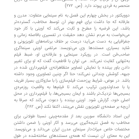
حصر به فردی پیوند دارد. (ص. ۲۷۲)
ویکتور در بخش چهارم این فصل به نام سینمایی متفاوت: مدرن و
رفانه که جا داشت برای فهم بهتر آن توسط مخاطب، گسترده‌تر
شد، این فرضیه را مطرح و ثابت می‌کند که آوینی با کار خود
‌خواست به مردم نشان دهد حقیقت در تفسیری بافاصله زمانی و
رافیایی به دست می‌آید؛ درست بر خلاف برنامه‌های تلویزیونی و
ید بسیاری مستندها. وی می‌نویسد: مرتضی آوینی سینماگری
حب‌فن است. در رویکرد سینمایی و عارفانه‌ی او، ضبط فیلم
‌تنهایی کفایت نمی‌کند. می توان با قاطعیت گفت که او برای تغییر
دن باور بیننده با نمایش تصاویر متظاهرانه‌ی فیلم‌برداری شده در
هه، کوشش چندانی نمی‌کند؛ حتا اگر چنین تصاویری وجود داشته
شد. در عوض، شرایط پرزحمت فیلم‌سازی را با سازوکاری بسیار ظریف
 با صداوتدوین ترکیب می‌کند تا فیلم‌ها به واقعیت روزمره‌ی
یجی‌ها نزدیک‌تر باشند و ایمان بسیجی‌ها، با فیلم‌برداری در محل
لی خود، گزارش شود. آوینی بیننده را دعوت می‌کند که صرفا به
‌چه بر صفحه‌ی تلویزیون نقش می‌بنند، اکتفا نکند (ص. ۲۸۲).
ن استاد دانشگاه سوربن بعد از مقدمه‌چینی نسبتا طولانی برای
اطب به فصل نتیجه‌گیری می‌رسد و آثار آوینی را ضمن داشتن
تصات خاص میراث‌دار سینمای مدرن ایران می‌داند و می‌نویسد:
ن به معنای آن نیست که همه‌ی مستندهای ساخته‌شده در طول