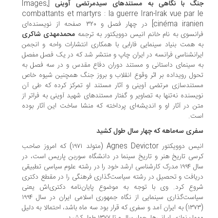
گ با نگاهی به مستندهای سیدمرتضی آوینی
[Images,
combattants et martyrs : la guerre Iran-Irak vue par 
cinéma iranie
در چهار فصل و ۳۲۰ صفحه از نویسنده‌ای
انسوی به نام خانم انیس دوویکتور به ترجمه
محمدمهدی شاکری
 همت بنیاد سینمایی فارابی با همکاری انتشارات واحه و انجمن
رانشناسی فرانسه در ایران چاپ و منتشر شد که در یک فصل مفصل
 سینمای داستانی و مستند دوران دفاع مقدس و در سه فصل به
ول رویداده بر اثر وقوع انقلاب و بروز جنگ همچنین شیوه خاص
تندسازی مرتضی آوینی و آثار مستند او تمرکز کرده که طی آن
یسنده نه‌تنها به تصاویر و گفتار مستندهای شهید آوینی به فراتر از
ن در آثار او و اندیشه‌ای پرداخته که منشا ساخت این آثار بوده
ت.
ری سه‌ماهه که چهار سال طول کشید
انیس دوویکتور Agnes Devictor (متولد ۱۹۷۱) که امروز صاحب
سی تاریخ هنر و تاریخ سینما در دانشگاه سوربن پاریس است، در
سال ۱۹۹۴ مدرک کارشناسی ارشد خود را در رشته علوم سیاسی تطبیقی
یافت و تحصیل در رشته سیاست‌گذاری فرهنگی را در مقطع دکتری
وع کرد. وی با توجه به موضوع پایان‌نامه دکتری‌اش یعنی
سیاست‌گذاری سینمایی از نگاه جمهوری اسلامی ایران در سال ۱۹۹۴
(۱۳۷۳) به ایران آمد و سفری که قرار بود سه ماه باشد، احتمالا به دلیل