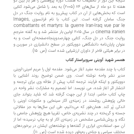
یجه این دور از تحقیقات که هشت دوره پژوهشی را هر بار بین دو
هفته تا دو ماه از سال‌های ۸۴ (۲۰۰۵) به بعد را شامل می‌شود کتابی
ت که بخش‌هایی از آن در کتاب پیش‌رو به نام روایت جنگ در دل
جنگ سامان گرفته است. این کتاب با نام فرانسوی Images,
combattants et martyrs: la guerre Iran-Iraq vue par 
cinema iranien در سال ۲۰۱۵ اولین بار منتشر شد و به گفته مترجمِ
ایت جنگ در دل جنگ، کتابی چهارصدوپنجاه‌صفحه‌ای است و به
وان پایان‌نامه دانشگاهی دوویکتور در سطح دانشیاری در سوربن و
 برابر هیئتی فاخر از داوران ارزشیابی شده است (ص. ۱۵).
سر شهید آوینی سرویراستار کتاب
اب با چند مقدمه مفید آغاز می‌شود. مقدمه اول را مریم امینی‌-آوینی
یر نشر واحه نوشته است. وی ضمن توضیح روند آشنایی با
ویکتور و اینکه فرآیند ترجمه کتاب پیش از علاقه وی برای ترجمه و
تشار اثر آغاز شده، می نویسد: اما تصمیم به مشارکت نشر واحه در
پ کتاب حاضر، ابتدا از این جهت گرفته شد که شاید بتواند جای
لی پژوهش روشمند در زمینه‌ی آثار سینمایی و مکتوبات آوینی را
دکی پُر کند. همان‌طور که می‌دانیم، طی این سال‌ها به جز مقالاتی
ته و گریخته در چند نشریه‌ی خاص، تقریبا هیچ پژوهش جامعی با
اه و روش‌شناسی مشخص در زمینه‌ی آثار او به چاپ نرسیده؛ اما از
 سو، استفاده‌ی ابزاری از گفته‌ها و نوشته‌های ایشان در برخوردهای
تلف سیاسی و جناحی به‌وفور دیده شده است (ص. ۱۱).