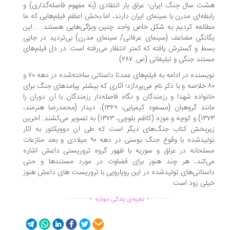
ت سال جنگ ایران- عراق بار انتقادی (به مفهوم فاصله‌گذاری) و
بطه‌ای مدرن با سینمای ایران دارند، اما بخش اعظم فیلم‌هایی که ما
العه کردیم به شکل خاص واجد چنین ویژگی‌هایی هستند. ...این
انگی مضاعف (سینمای عرفانی/ سینمای مدرن) بی‌تردید در جایی
ط و گسترش یافته که کمتر انتظار می‌رفته است: در دل فیلم‌های
تند جنگی و تبلیغاتی (ص. ۲۸۷).
نویسنده در ادامه به فیلم‌های عمدتا داستانی ساخته‌شده در دهه ۷۰ و
۸۰ خلاصه و با ذکر نام می‌پردازد؛ ‌آثاری که بیشتر پیامدهای جنگ برای
نواده شهدا و رزمندگان و نگاه فاصله‌دار رزمندگان با آن دوران را
مانند گروهبان (مسعود کیمیایی، ۱۳۶۹)، دیدار (محمدرضا هنرمند،
۱۳۷۳) و کوچه و موزه (کاظم بلوچی، ۱۳۷۳) به تصویر می‌کشند. آخرین
ربخش کتاب جنگ‌های دیگر است که طی آن دوویکتور به آثار
تولیدشده با وقوع جنگ بوسنی در دهه ۹۰ میلادی و بعد منازعات
لحانه در عراق و سوریه با ظهور گروه تروریستی داعش اشاره
‌کند، هر چند هنوز برای قضاوت در مورد مستندها و حتی
ستانی‌های تولیدشده در این رویارویی با تروریست های داعش هنوز
لی زود است.
.
.
...............
..............
تجربه‌ی زندگی دوباره