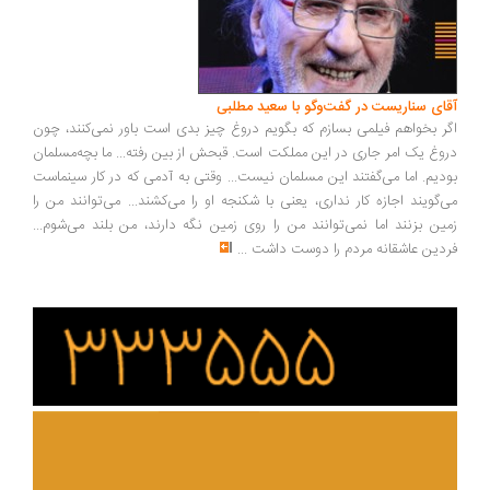
ای سناریست در گفت‌وگو با سعید مطلبی
ر بخواهم فیلمی بسازم که بگویم دروغ چیز بدی است باور نمی‌کنند، چون
وغ یک امر جاری در این مملکت است. قبحش از بین رفته... ما بچه‌مسلمان
دیم. اما می‌گفتند این مسلمان نیست... وقتی به آدمی که در کار سینماست
‌گویند اجازه کار نداری، یعنی با شکنجه او را می‌کشند... می‌توانند من را
ین بزنند اما نمی‌توانند من را روی زمین نگه دارند، من بلند می‌شوم...
دین عاشقانه مردم را دوست داشت
...