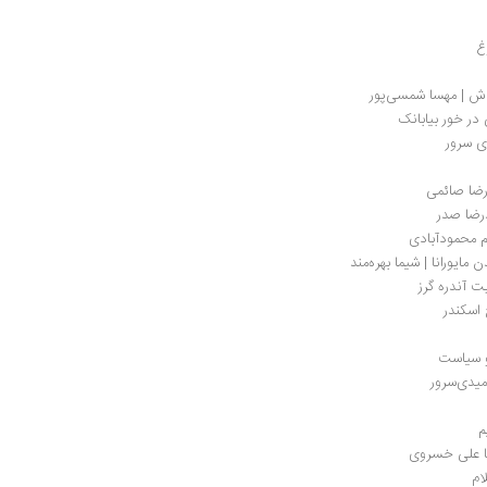
غ
راش | مهسا شمسی‌پور
در خور بیابانک
ی سرور
رضا صائمی
رضا صدر
م محمودآبادی
یورانا | شیما بهره‌مند 
یت آندره گرز
 اسکندر
و سیاست
یدی‌سرور
م
با علی خسروی 
ام