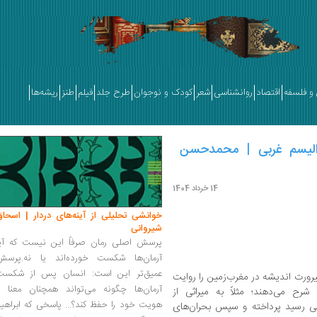
و فلسفه
اقتصاد
روانشناسی
شعر
کودک و نوجوان
طرح جلد
فیلم
طنز
ریشه‌ها
برالیسم غربی | محمدحسن
14 خرداد 1404
خوانشی تحلیلی از آینه‌های دردار | اسحاق
شیروانی
پرسش اصلی رمان صرفاً این نیست که آیا
آرمان‌ها شکست خورده‌اند یا نه.پرسش
عمیق‌تر این است: انسان پس از شکست
رورت اندیشه در مغرب‌زمین را روایت
آرمان‌ها چگونه می‌تواند همچنان معنا و
شرح می‌دهند؛ مثلاً به میراثی از
هویت خود را حفظ کند؟... پاسخی که ابراهی
طی رسید پرداخته و سپس بحران‌های