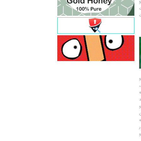
و
ت
ت
و
و
ر