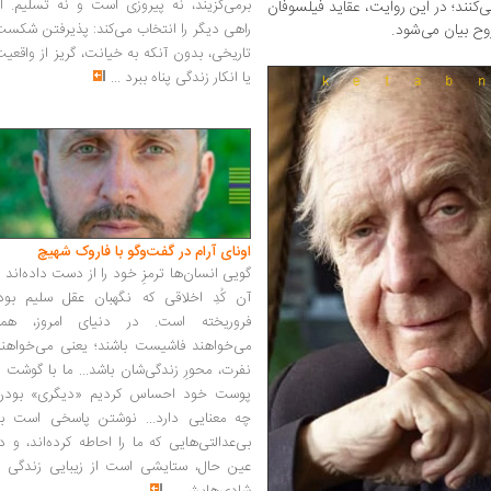
برمی‌گزیند، نه پیروزی است و نه تسلیم. ا
کنند؛ در این روایت، عقاید فیلسوفان
وح بیان می‌شود.
راهی دیگر را انتخاب می‌کند: پذیرفتن شکس
تاریخی، بدون آنکه به خیانت، گریز از واقعی
یا انکار زندگی پناه ببرد
...
اونای آرام در گفت‌وگو با فاروک شهیچ‭
گویی انسان‌ها ترمزِ خود را از دست داده‌اند 
آن کُدِ اخلاقی که نگهبان عقل سلیم بود،
فروریخته است. در دنیای امروز، همه
می‌خواهند فاشیست باشند؛ یعنی می‌خواهند
نفرت، محورِ زندگی‌شان باشد... ما با گوشت 
پوست خود احساس کردیم «دیگری» بودن
چه معنایی دارد... نوشتن پاسخی است به
بی‌عدالتی‌هایی که ما را احاطه کرده‌اند، و د
عین حال، ستایشی است از زیبایی زندگی و