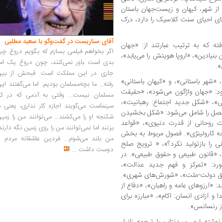
 از شهر، کیهان و زیست‌جهان باستان
عای احیای سنت کلاسیک را دارد، درک
آقای سناریست در گفت‌وگو با سعید مطلبی
که به ترتیب عبارتند از: «جهان
اگر بخواهم فیلمی بسازم که بگویم دروغ چی
بنیادین»، «اروپا هویتش را می‌یابد»،
بدی است باور نمی‌کنند، چون دروغ یک امر
.
جاری در این مملکت است. قبحش از بین
شهر باستانی»، و «کیهان باستانی»
رفته... ما بچه‌مسلمان بودیم. اما می‌گفتند ای
د: «جهان واژگون می‌شود»، «حقیقت
مسلمان نیست... وقتی به آدمی که در کار
ایی»، «شکل جدید اجتماع: رهبانیت»،
سینماست می‌گویند اجازه کار نداری، یعنی ب
فصل را شامل می‌شود: «شکل بخشیدن
شکنجه او را می‌کشند... می‌توانند من را زمی
ت روحانی از قدرت دنیوی»، «قواعد
بزنند اما نمی‌توانند من را روی زمین نگه دارند
ه کارولینژی». فصول مربوط به بخش
من بلند می‌شوم... فردین عاشقانه مردم را
نی را بازتولید نکرد؟»، « ترویج صلح
دوست داشت
...
ا»، «قانون طبیعی و حقوق طبیعی». در
د: «تمرکز و فهم جدید عدالت»،
خلق دولت-ملت»، «شورش‌های شهری».
«آرزوهای عامه و راهبان»، «دفاع از
 و آزادی انسان: اکام»، «مبارزه برای
ز رنسانس».
نوشته لری سیدنتاپ با ترجمه زانیار