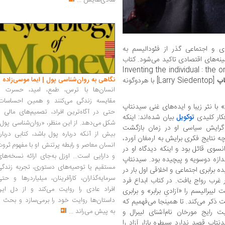
شادی‌هایش
...
دی و اجتماعی گذر از فئودالیسم به
ینه‌های اقتصادی تاکید می‌شود. کتاب
» [Inventing the individual : the o
نگاهی به روان‌شناسی پول | ایما موسی‌زاده
اپ
[Larry Siedentop] با هردوگونه
انسان‌ها با ترس، طمع، امید، حسرت و
مقایسه زندگی می‌کنند و همین احساسات،
» با نثر زیبا و ایده‌های غنی سیدنتاپ
حتی در آگاه‌ترین افراد، تصمیم‌های مالی ر
فکار کلیدی
توکویل
بیان شده‌اند: اینکه
شکل می‌دهد. از این منظر، «روان‌شناسی پول
 گرایش سیاسی او در زمان بازگشت
بیش از آنکه درباره پول باشد، کتابی دربار
ه نتایج فکری برایش به ارمغان آورد،
انسان معاصر و رابطه پرتنش او با مفهوم ثرو
نسوی قائل بود و اینکه دیدگاه او در
و دارایی است... اوزل به‌جای ارائه نسخه‌ها
دازه دوسویه و پیچیده بود. سیدنتاپ
مستقیم یا توصیه‌های دستوری، تجربه زندگی
ده برابری اجتماعی و اخلاقی اول بار در
سرمایه‌گذاران، کارآفرینان، میلیاردرها و حت
ب رواج یافت. در کتاب ابداع فرد
افراد عادی را روایت می‌کند و از دل این
برالیسم را «آزادیِ برابر» و برابری
داستان‌ها روایت خود را برمی‌سازد و بحث ر
ت ذکر می‌کند. تا همینجا می‌فهمیم که
به پیش می‌راند
...
یت رایج مورخان نام‌آشنای لیبرال و
تاپ قصد ندارد سیطره بازار آزاد را