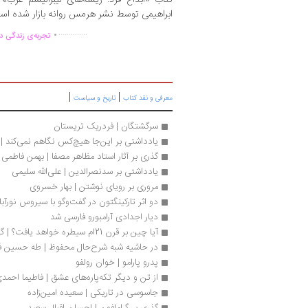
ابراهیمی توسط نشر هرمس روانه بازار شده اس
.
..............
تجربه‌ی زندگی دو
|
|
معرفی و نقد کتاب
تاریخ و سیاست
سرگشتگان | فردریک تریستان
یادداشتی بر این‌جا هیچ‌کس نگاهم نمی‌کند | 
گذری بر آثار استاد مظاهر مصفا | بهمن فاطمی
یادداشتی بر سدنصرالدین | علی‌الله سلیمی
مروری بر رویای نوشتن | بهار خسروی
دو اثر تارکینگتون در گفت‌وگو با سیروس نورآ
دیار اجدادی آرامبورو فارسی شد
آیا چین بر قرن 21ام سیطره خواهد یافت؟ | گفت‌وگو
در حاشیه شبه شرح‌حال محفوظ | طه حسین ف
پدرو پارامو | خوان رولفو
از تن و دیگر تکه‌پاره‌های عشق | فاطیما احمد
جاسوسی در تاریکی | سعیده امین‌زاده
گذری بر گرامافون | احسان اقبال سعید