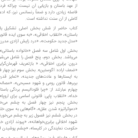
از عهد باستان و بازیابی آن نیست چراکه فرد
فاصله زیادی دارد و ضمناً رنسانس نیز، که اد
کاملی از آن سنت نداشته است.
کتاب حاضر از شش بخش اصلی تشکیل یافته 
باستان»، «انقلاب اخلاقی»، «به سوی ایده قانون 
«مدل جدید حکومت»، «درد زایش آزادی مدرن»
بخش اول شامل سه فصل «خانواده باستانی»، «
می‌باشد. بخش دوم، پنج فصل را شامل می‌شو
درون: برابری اخلاقی»، « بازتعریف قهرمان‌گر
«ضعف اراده: آگوستین». بخش سوم نیز چهار 
به ایستارها و عادت‌های جدید»، «تمایز قدر
بربرها، قانون رومی و شهود مسیحی»، «مصالح
چهارم عبارتند از: «چرا فئودالیسم بردگی باستا
خدا»، «انقلاب پاپی: قانونی اساسی برای اروپ
بخش پنجم نیز چهار فصل به چشم می‌خور
«دموکراتیزه شدن عقل»، «گام‌هایی به سوی 
در بخش ششم نیز فصول زیر به چشم می‌خورند: 
شهود اخلاقی برابری‌خواهانه»، «پیوند آزادی خدا
حکومت نمایندگی در کلیسا»، «چشم پوشیدن ا
کتاب «ابداع فرد: ریشه‌های لیبرالیسم غرب» 