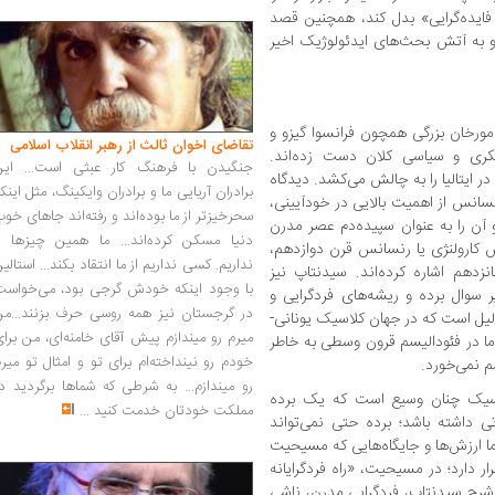
 فایده‌گرایی» بدل کند، همچنین قصد
د و به آتش بحث‌های ایدئولوژیک اخیر
 مورخان بزرگی همچون فرانسوا گیزو و
تقاضای اخوان ثالث از رهبر انقلاب اسلامی
فکری و سیاسی کلان دست زده‌اند.
جنگیدن با فرهنگ کار عبثی است... این
 ایتالیا را به چالش می‌کشد. دیدگاه
برادران آریایی ما و برادران وایکینگ، مثل اینک
انس از اهمیت بالایی در خودآیینی،
سحرخیزتر از ما بوده‌اند و رفته‌اند جاهای خو
 آن را به عنوان سپیده‌دم عصر مدرن
دنیا مسکن کرده‌اند... ما همین چیزها را
نس کارولنژی یا رنسانس قرن دوازدهم،
نداریم. کسی نداریم از ما انتقاد بکند... استالی
هم اشاره کرده‌اند. سیدنتاپ نیز
با وجود اینکه خودش گرجی بود، می‌خواست
سوال برده و ریشه‌های فردگرایی و
در گرجستان نیز همه روسی حرف بزنند...من
یل است که در جهان کلاسیک یونانی-
میرم رو میندازم پیش آقای خامنه‌ای، من برا
ا در فئودالیسم قرون وسطی به خاطر
خودم رو نینداخته‌ام برای تو و امثال تو میر
م نمی‌خورد.
رو میندازم... به شرطی که شماها برگردید د
اسیک چنان وسیع است که یک برده
مملکت خودتان خدمت کنید
...
تی داشته باشد؛ برده حتی نمی‌تواند
ما ارزش‌ها و جایگاه‌هایی که مسیحیت
 دارد؛ در مسیحیت، «راه فردگرایانه
رح سیدنتاپ، فردگرایی مدرن، ناشی