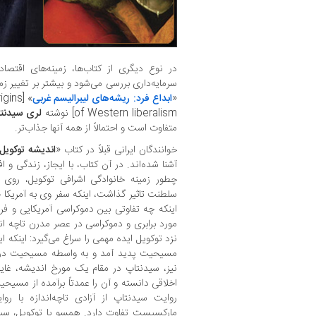
در نوع دیگری از کتاب‌ها، زمینه‌های اقتصا
سرمایه‌داری بررسی می‌شود و بیشتر بر تغییر زم
«
ابداع فرد: ریشه‌های لیبرالیسم غربی
rigins
of Western liberalism] نوشته
لری سیدنت
متفاوت است و احتمالاً از همه آنها جذاب‌تر.
خوانندگان ایرانی قبلاً در کتاب «
اندیشه توکویل
آشنا شده‌اند. در آن کتاب، با ایجاز، زندگی و ا
چطور زمینه خانوادگی اشرافی توکویل، روی
سلطنت تاثیر گذاشت، اینکه سفر وی به آمریکا چ
اینکه چه تفاوتی بین دموکراسی آمریکایی و فرا
مورد برابری و دموکراسی در عصر مدرن تاچه ان
نزد توکویل ایده مهمی را سراغ می‌گیرد: اینکه ای
مسیحیت پدید آمد و به واسطه مسیحیت در غر
نیز، سیدنتاپ در مقام یک مورخ اندیشه، غایت لی
اخلاقی دانسته و آن را عمدتاً برآمده از مسیحی
روایت سیدنتاپ از آزادی تاچه‌اندازه با روا
مارکسیست تفاوت دارد. همسو با توکویل، سیدن