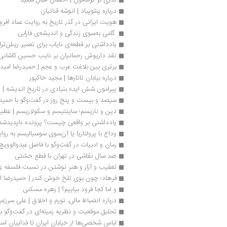
درباره پنلوپیاد | انوشه قناتیان
هویت ایرانی در گذر تاریخ به روایت عماد افرو
 گامی به‌سوی زندگی و اندیشه‌ی فارابی 
یادداشتی بر قطعه‌ی نایاب برای تعمیر ریش‌ت
نقد داریوش رحمانیان بر نایب حسین کاشانی 
برتری بین بلاغت عرب و عجم | حمیدرضا امید
درباره بیابان تاتارها | مجید خاکپور
پیرامون شش ایده بنیادی در تاریخ اندیشه | 
سیصد و بیست و پنج روز در گفت‌وگو با حمید
دین و نازیسم؛ ساینتیسم و سکولاریسم | عظی
یادداشتی بر واقعی چیست؟ پرونده ناپدید‌شدن ما
وداع با پرولتاریا یا آن‌سوی سوسیالیسم به روا
رمان و ادبیات در گفت‌وگو با فاضل عبدوالوویچ
صد سال نقاشی در تهران با قطع خشتی
تعقیب و آزار و هنر نوشتن در نسبت فلسفه 
فرهاد؛ چون بوی تلخ خوش کندر | حمیدرضا ام
و اما کجا فرود بیاییم؟ | زهره مسکنی
درباره انضباط مالی، تورم و اخلاق | علی سرزعی
تحلیل موقعیت و نظریه زمینه‌ای در گفت‌و‌گو 
لباس شخصی‌ها از خیابان ایران تا فداییان اسل