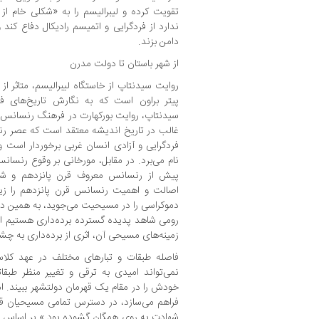
تقویت کرده و لیبرالیسم را به «شکلی خام از
ندارد از فردگرایی و اتمیسم رادیکال دفاع کن
دامن بزند.
از شهر باستان تا دولت مدرن
روایت سیدنتاپ از خاستگاه لیبرالیسم، متاثر از
پیتر براون است که به نگارش تاریخ‌های 
سیدنتاپ، روایت بورکهارت در فرهنگ رنسانس در
غالب در تاریخ اندیشه معتقد است که عصر رنس
فردگرایی و آزادی انسان غربی برخوردار است و
نام می‌برد. در مقابل، مورخانی بر وقوع رنسا
پیش از رنسانس معروف قرن پانزدهم و شانزد
اصالت و اهمیت رنسانس قرن پانزدهم را زیر 
دموکراسی را در مسیحیت می‌جوید، به همین دل
رومی شاهد پدیده گسترده برده‌داری هستیم ام
زمینه‌های مسیحی آن، اثری از برده‌داری به چش
فاصله طبقات و تبارهای مختلف در عهد کل
نمی‌تواند امیدی به ترقی و تغییر منظر طبقا
خودش را در مقام یک قهرمان دولتشهر ببیند. ا
فراهم می‌سازد، در دسترس تمامی مسیحیان قرار
شهادت به روی همگان گشوده بود.» بر اساس ش