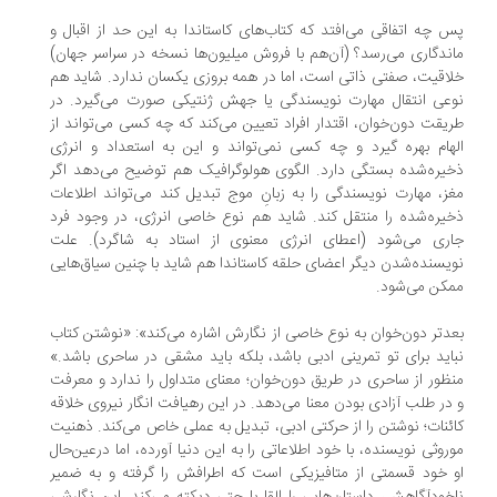
 چه اتفاقی می‌افتد که کتاب‌های کاستاندا به این حد از اقبال و
ندگاری می‌رسد؟ (آن‌هم با فروش میلیون‌ها نسخه در سراسر جهان)
اقیت، صفتی ذاتی است، اما در همه بروزی یکسان ندارد. شاید هم
عی انتقال مهارت نویسندگی یا جهش ژنتیکی صورت می‌گیرد. در
یقت دون‌خوان، اقتدار افراد تعیین می‌کند که چه کسی می‌تواند از
هام بهره گیرد و چه کسی نمی‌تواند و این به استعداد و انرژی
یره‌شده بستگی دارد. الگوی هولوگرافیک هم توضیح می‌دهد اگر
ز، مهارت نویسندگی را به زبانِ موج تبدیل کند می‌تواند اطلاعات
یره‌شده را منتقل کند. شاید هم نوع خاصی انرژی، در وجود فرد
ری می‌شود (اعطای انرژی معنوی از استاد به شاگرد). علت
یسنده‌شدن دیگر اعضای حلقه کاستاندا هم شاید با چنین سیاق‌هایی
کن می‌شود.
دتر دون‌خوان به نوع خاصی از نگارش اشاره می‌کند»: «نوشتن کتاب
اید برای تو تمرینی ادبی باشد، بلکه باید مشقی در ساحری باشد.»
ظور از ساحری در طریق دون‌خوان؛ معنای متداول را ندارد و معرفت
در طلب آزادی بودن معنا می‌دهد. در این رهیافت انگار نیروی خلاقه
ئنات؛ نوشتن را از حرکتی ادبی، تبدیل به عملی خاص می‌کند. ذهنیت
روثی نویسنده، با خود اطلاعاتی را به این دنیا آورده، اما درعین‌حال
 خود قسمتی از متافیزیکی است که اطرافش را گرفته و به ضمیر