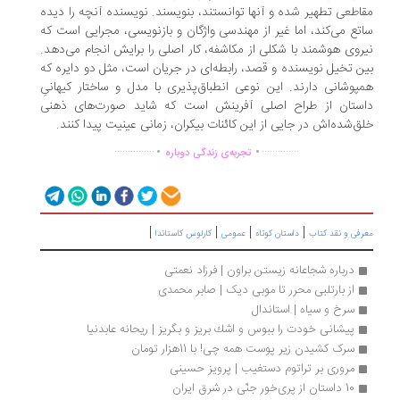
اطعی تطهیر شده و آنها توانستند، بنویسند. نویسنده آنچه را دیده
تع می‌کند، اما غیر از مهندسی واژگان و بازنویسی، مجرایی است که
روی هوشمند با شکلی از مکاشفه، کار اصلی را برایش انجام می‌دهد.
ن تخیل نویسنده و قصد، رابطه‌ای در جریان است، مثل دو دایره که
پوشانی دارند. این نوعی انطباق‌پذیری با مدل و ساختار کیهانیِ
ستان از طراح اصلی آفرینش است که شاید صورت‌های ذهنی
ق‌شده‌اش در جایی از این کائنات بیکران، زمانی عینیت پیدا کنند.
.
.
...............
..............
تجربه‌ی زندگی دوباره
|
|
|
|
رفی و نقد کتاب
داستان کوتاه
عمومی
کارلوس کاستاندا
درباره شجاعانه زیستن براون | فرزاد نعمتی
از بارتلبی محرر تا موبی دیک | صابر محمدی
سرخ و سیاه | استاندال
پیشانی خودت را ببوس و اشك بریز و بگریز | ریحانه عابدنیا
سرک کشیدن زیر پوست همه چی! با 11هزار تومان
مروری بر تراتوم دستغیب | پرویز حسینی
10 داستان از پری‌خور جنّی در شرق ایران