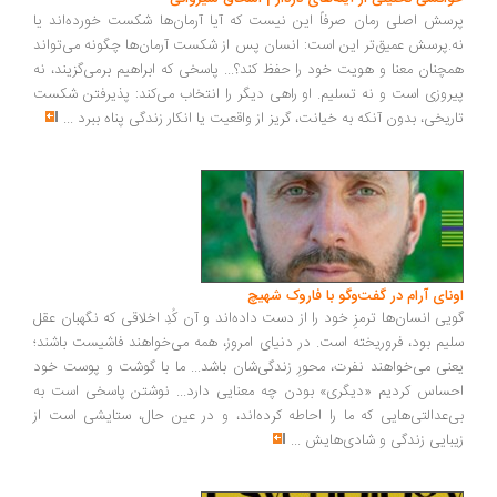
سش اصلی رمان صرفاً این نیست که آیا آرمان‌ها شکست خورده‌اند یا
.پرسش عمیق‌تر این است: انسان پس از شکست آرمان‌ها چگونه می‌تواند
چنان معنا و هویت خود را حفظ کند؟... پاسخی که ابراهیم برمی‌گزیند، نه
روزی است و نه تسلیم. او راهی دیگر را انتخاب می‌کند: پذیرفتن شکست
ریخی، بدون آنکه به خیانت، گریز از واقعیت یا انکار زندگی پناه ببرد
...
ونای آرام در گفت‌وگو با فاروک شهیچ
یی انسان‌ها ترمزِ خود را از دست داده‌اند و آن کُدِ اخلاقی که نگهبان عقل
یم بود، فروریخته است. در دنیای امروز، همه می‌خواهند فاشیست باشند؛
نی می‌خواهند نفرت، محورِ زندگی‌شان باشد... ما با گوشت و پوست خود
ساس کردیم «دیگری» بودن چه معنایی دارد... نوشتن پاسخی است به
‌عدالتی‌هایی که ما را احاطه کرده‌اند، و در عین حال، ستایشی است از
بایی زندگی و شادی‌هایش
...