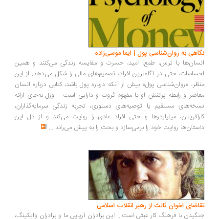
اهی به روان‌شناسی پول | ایما موسی‌زاده
سان‌ها با ترس، طمع، امید، حسرت و مقایسه زندگی می‌کنند و همین
ساسات، حتی در آگاه‌ترین افراد، تصمیم‌های مالی را شکل می‌دهد. از این
ظر، «روان‌شناسی پول» بیش از آنکه درباره پول باشد، کتابی درباره انسان
اصر و رابطه پرتنش او با مفهوم ثروت و دارایی است... اوزل به‌جای ارائه
خه‌های مستقیم یا توصیه‌های دستوری، تجربه زندگی سرمایه‌گذاران،
رآفرینان، میلیاردرها و حتی افراد عادی را روایت می‌کند و از دل این
ستان‌ها روایت خود را برمی‌سازد و بحث را به پیش می‌راند
...
اضای اخوان ثالث از رهبر انقلاب اسلامی
گیدن با فرهنگ کار عبثی است... این برادران آریایی ما و برادران وایکینگ،