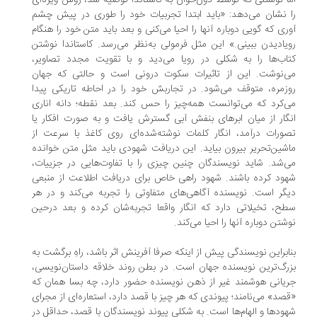
ا نوشتنی که توسط دون‌خوان به کاستاندا توصیه شد، روش ویژه‌ای
 نشان می‌دهد: «باید ابتدا تجربیات خود را طوری در پیش چشم
ری که گویی دوباره آنها را احیا می‌کنی و بعد باید متن خود را هنگام
یادیدن ببینی.» این مثل فرمولی به‌نظر می‌رسد. کاستاندا نوشتن
اب‌ها را به شکلی در رویا می‌دید و با تقویت مجدد تصاویر،
‌نوشت. این از تاثیرات سکوت درونی است و حالتی که جهان
زمره، متوقف می‌شود. در تجاربش خود را در احاطه تاریکی پیدا
‌کرد که می‌توانست همه‌چیز را حس کند. بعد نقطه؛ دانه اناری
گار از میان ابرهای بنفش آبی گسترش یافت و به صورت افکار یا
ورات درآمد، انگار کلمات نوشته‌شده‌ای روی کاغذ با سرعت از
شین‌تحریر بیرون بیاید. این دریافت شهودی باید مثل متن خوانده
‌شد. شاید نویسندگان چنین چیزی را با تفاوت‌هایی در جزییات،
ود کرده باشند. شهود راهی خاص برای دریافت اطلاعت از منبعی
گر است. نویسنده آگاهی‌های متفاوتی را تجربه می‌کند و در هر
ح، تخیلاتی دارد که انگار واقعا تجربه‌شان کرده و بعد درحین
شتن دوباره آنها را احیا می‌کند.
ابراین نویسندگی پیش از اینکه صرفا آفرینش اثر باشد، راهِ برگشت به
رگ‌ترین نویسنده جهان است. در بطن روند خلاقه داستان‌نویسی،
یانی هوشمند غیر از ذهن نویسنده حضور دارد، چه بسا همان که
صد» می‌نامند؛ پیوندی که هر چیز با قصد دارد، استعاره‌ای از مجرای
ودها و الهام‌ها است. به شکلی پیوند نویسندگان با قصد، حداقل در