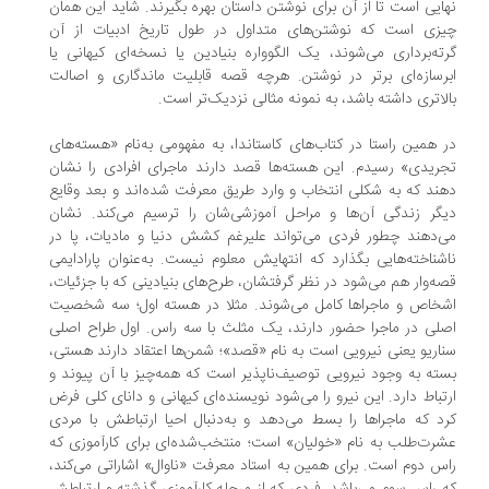
ایی است تا از آن برای نوشتن داستان بهره بگیرند. شاید این همان
زی است که نوشتن‌های متداول در طول تاریخ ادبیات از آن
ته‌برداری می‌شوند، یک الگوواره بنیادین یا نسخه‌ای کیهانی یا
رسازه‌ای برتر در نوشتن. هرچه قصه قابلیت ماندگاری و اصالت
لاتری داشته باشد، به نمونه مثالی نزدیک‌تر است.
 همین راستا در کتاب‌های کاستاندا، به مفهومی به‌نام «هسته‌های
ریدی» رسیدم. این هسته‌ها قصد دارند ماجرای افرادی را نشان
ند که به شکلی انتخاب و وارد طریق معرفت شده‌اند و بعد وقایع
گر زندگی آن‌ها و مراحل آموزشی‌شان را ترسیم می‌کند. نشان
‌دهند چطور فردی می‌تواند علیرغم کشش دنیا و مادیات، پا در
شناخته‌هایی بگذارد که انتهایش معلوم نیست. به‌عنوان پارادایمی
ه‌وار هم می‌شود در نظر گرفتشان، طرح‌های بنیادینی که با جزئیات،
خاص و ماجراها کامل می‌شوند. مثلا در هسته اول؛ سه شخصیت
لی در ماجرا حضور دارند، یک مثلث با سه راس. اول طراح اصلی
اریو یعنی نیرویی است به نام «قصد»؛ شمن‌ها اعتقاد دارند هستی،
ته به وجود نیرویی توصیف‌ناپذیر است که همه‌چیز با آن پیوند و
تباط دارد. این نیرو را می‌شود نویسنده‌ای کیهانی و دانای کلی فرض
د که ماجراها را بسط می‌دهد و به‌دنبال احیا ارتباطش با مردی
رت‌طلب به نام «خولیان» است؛ منتخب‌شده‌ای برای کارآموزی که
س دوم است. برای همین به استاد معرفت «ناوال» اشاراتی می‌کند،