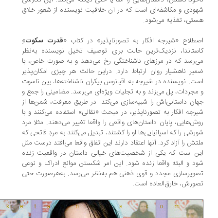
خودآگاهش، داستان‌هایی را القا یا حتی دیکته می‌کند. این نگارشی
ودی و مکاشفه‌ای است که در آن خلاقیت نویسنده از شعور خلاق
تی، تغذیه می‌شود.
طلاح «شیرجه افکار به تصورناپذیر» در کتاب «
قدرت سکوت
»ِ
ستاندا، نزدیک‌ترین حالت برای توصیف تخیل نویسنده به‌نظر
‌رسد که در مرزهای ناشناختگی رخ می‌دهد و به صورت خاص، با
یر ناهشیار روان ارتباط دارد. دراین حالت هر چیزی امکان‌پذیر
ت. نویسنده در شیرجه به اقیانوس بیکران ناشناخته‌ها، بین ناسوت
مجردات، پل می‌زند و به تجلیات ویژه‌ای می‌رسد. مضامینی را جمع و
ان داستانی‌اش را شبیه‌سازی می‌کند. در طریق معرفت، شمن‌ها از
رجه افکار به تصورناپذیر، در مبحث «نقالی» استفاده می‌کنند و با
ش‌هایی، پایان داستان‌های واقعی را واقعا تغییر می‌دهند. مثلا مرد
رشی را که اسپانیایی‌ها او را کشتند، تبدیل می‌کنند به مردِ فاتحی که
تش را آزاد کرد. آنها اعتقاد دارند این اتفاق واقعا می‌افتد درست مثل
ن است که یکی از شخصیت‌های خیالی داستان در واقعیت زنده
د و البته واقعا زنده شود. این امر شکستن موانع ادراک و نوعی
ویرسازی مجدد و قوی ذهنی هم به‌نظر می‌رسد. به‌هرصورت حتی
ورش، خارق‌العاده است.