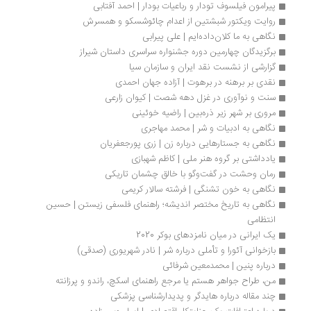
پیرامون فیلسوف تودار و رباعیات بودار | احمد آفتابی
روایت ویکتور شبشتین از اعدام چائوشسکو و همسرش
نگاهی به ما کلان‌داده‌ایم | علی پیرابی
برگزیدگان چهارمین دوره جشنواره سراسری داستان شیراز
گزارشی از نشست نقد ایران و سازمان سیا
نقدی بر برهنه در برهوت | آزاده جهان احمدی
سنت و نوآوری در غزل دهه شصت | کیوان زارعی
مروری بر شهر زیر ذره‌بین | راضیه خوئینی
نگاهی به ادبیات و شر | محمد مهاجری
نگاهی به جستارهایی درباره‌ زن | زری پورجعفریان
یادداشتی بر گروه هنر ملی | کاظم شهبازی
رمان وحشت در گفت‌وگو با خالق چشمان تاریکی
نگاهی به خون تشنگی | فرشته سالار کریمی
نگاهی به تاریخ مختصر اندیشه؛ راهنمای فلسفی زیستن | حسین 
انتظامی
یک ایرانی در میان نامزدهای بوکر 2020
بازخوانی آئورا و تأملی درباره شر | نادر شهریوری (صدقی)
درباره پنین | محمدمعین شرفائی
من، طراح جواهر هستم یا مرجع راهنمای اسکچ، راندو و پرزانته
چند مقاله درباره هایدگر و پدیدارشناسی پزشکی