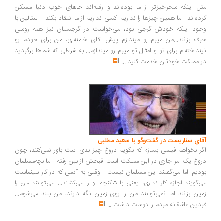
ل اینکه سحرخیزتر از ما بوده‌اند و رفته‌اند جاهای خوب دنیا مسکن
ده‌اند... ما همین چیزها را نداریم. کسی نداریم از ما انتقاد بکند... استالین با
ود اینکه خودش گرجی بود، می‌خواست در گرجستان نیز همه روسی
ف بزنند...من میرم رو میندازم پیش آقای خامنه‌ای، من برای خودم رو
نداخته‌ام برای تو و امثال تو میرم رو میندازم... به شرطی که شماها برگردید
 مملکت خودتان خدمت کنید
...
ای سناریست در گفت‌وگو با سعید مطلبی
ر بخواهم فیلمی بسازم که بگویم دروغ چیز بدی است باور نمی‌کنند، چون
وغ یک امر جاری در این مملکت است. قبحش از بین رفته... ما بچه‌مسلمان
دیم. اما می‌گفتند این مسلمان نیست... وقتی به آدمی که در کار سینماست
‌گویند اجازه کار نداری، یعنی با شکنجه او را می‌کشند... می‌توانند من را
ین بزنند اما نمی‌توانند من را روی زمین نگه دارند، من بلند می‌شوم...
دین عاشقانه مردم را دوست داشت
...