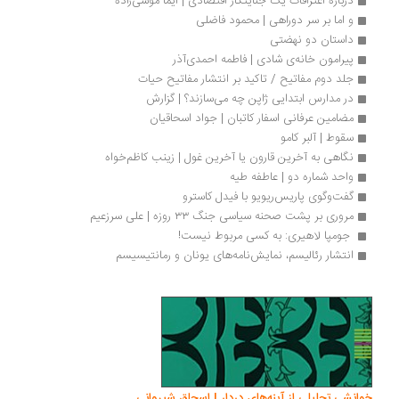
درباره اعترافات یک جنایتکار اقتصادی | ایما موسی‌زاده
و اما بر سر دوراهی | محمود فاضلی
داستان دو نهضتی
پیرامون خانه‌ی شادی | فاطمه احمدی‌آذر
جلد دوم مفاتیح / تاکید بر انتشار مفاتیح حیات
در مدارس ابتدایی ژاپن چه می‌سازند؟ | گزارش
مضامین عرفانی اسفار کاتبان | جواد اسحاقيان
سقوط | آلبر کامو
نگاهی به آخرین قارون یا آخرین غول | زینب کاظم‌خواه
واحد شماره دو | عاطفه طیه
گفت‌وگوی پاریس‌ریویو با فیدل کاسترو
مروری بر پشت صحنه سیاسی جنگ ۳۳ روزه | علی سرزعیم
 جومپا لاهیری: به کسی مربوط نیست! 
انتشار رئالیسم، نمایش‌نامه‌های یونان و رمانتیسیسم
انشی تحلیلی از آینه‌های دردار | اسحاق شیروانی