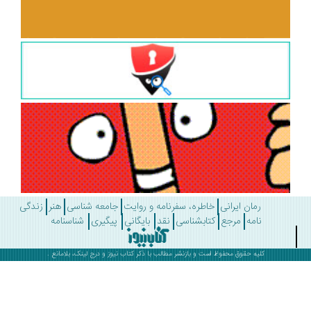
رمان ایرانی
خاطره، سفرنامه و روایت
جامعه شناسی
هنر
زندگی
نامه
مرجع
کتابشناسی
نقد
بایگانی
پیگیری
شناسنامه
کلیه حقوق محفوظ است و بازنشر مطالب با ذکر
کتاب نیوز
و درج لینک، بلامانع .