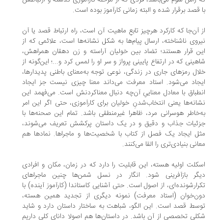
 راس سوم می‌باشد، فردی که از مرحله کارآموزی گذشته و ارتباطش
 قصد برقرار شده و البته زمانی کارآموز بوده است.
 آن‌جا که کارکرد هرچیز تابعِ ماهیت آن است، راه ارتباط قصد یا آن
روی ناشناخته، ارسال پیام‌ها به شکل نشانه‌ها است، علائمی که از
ن قرار هستند؛ تضاد بین خولیان آراسته و زن دهقان همراهش،
هینی که در ارتفاع پایینی پرواز و سر او را لمس کرد و...؛ این‌گونه از
ال رمزهای جاری در زندگی، نوعی توجه به‌معنای باطنی پدیدارها،
جاد می‌شود. استاد معرفت می‌داند معنا چیزی نیست جز ایجاد
طباق با معادل معناییِ آن‌چه دنبال معناکردنش است. می‌فهمد این
انه‌ها یعنی انتخاب‌شدنِ خولیان برای کارآموزی، حتی اگر این امر
‌خاطر هوسرانی مرد، ظاهرا غیرمنطقی باشد. تمام این صحنه‌ها با
ئیات جذاب و دقیق و در یک داستان پرکشش تعریف می‌شوند،
ل ایجاد یک فصل از کتاب با شخصیت‌ها و ماجراها. نمادها هم
انی بنیادی‌تری را القا می‌کنند.
کلت اولیه هسته، این قابلیت را دارد که در زمان، مکان و افرادی
گر بازآفرینی شود. انگار در نسل شمن‌ها چنین ماجراهای
رارشونده‌ای، از اصول است. حتی آشنایی کاستاندا (کارآموز آینده) با
ن‌خوان (استاد معرفت) نمونه دیگری از تجدید همین هسته،
سط قصد است. این الگو، شباهت به ساختار داستان دارد و شاید
لی تخصصی از آن باشد. در داستان‌ها هم اصولا دانای کلی داریم