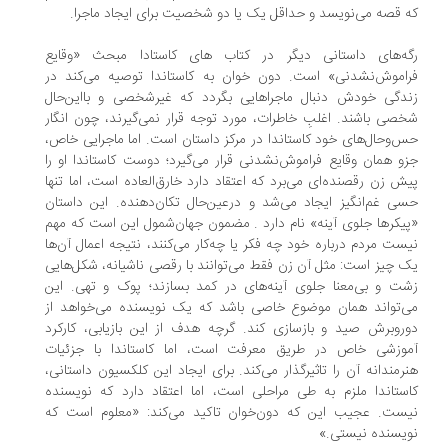
 قصه می‌نویسد و حداقل یک یا دو شخصیت برای ایجاد ماجرا.
ه‌های داستانی دیگر در کتاب های کاستادا مبحث «وقایع
اموش‌نشدنی» است. دون خوان به کاستاندا توصیه می‌کند در
دگی خودش دنبال ماجراهایی بگردد که غیرشخصی و بااین‌حال
صی باشند. اغلبِ خاطرات، مورد توجه قرار نمی‌گیرند، چون انگار
‌وحال‌های خود کاستاندا در مرکز داستان است. اما ماجرایی خاص،
و همان وقایع فراموش‌نشدنی قرار می‌گیرد؛ دوست کاستاندا او را
ش زن رقصنده‌ای می‌برد که اعتقاد دارد خارق‌العاده است، اما تنها
ی غم‌انگیز ایجاد می‌شد و درعین‌حال تکان‌دهنده. این داستان
یکرها جلوی آینه» نام دارد . مضمون جهان‌شمول این است که مهم
ست مردم درباره خود چه فکر یا چه‌کار می‌کنند، نتیجه اعمال آن‌ها
 چیز است: مثل آن زن فقط می‌توانند با رقصی ناشیانه، شکل‌هایی
ت و بی‌معنا جلوی آینه‌های در کمد بسازند؛ پوک و تهی. این
‌تواند همان موضوع خاصی باشد که یک نویسنده می‌خواهد از
روبرش صید و بازسازی کند. گرچه هدف از این بازیابی، کارکرد
وزشی خاص در طریق معرفت است، اما کاستاندا با جزئیات
رمندانه آن را تاثیرگذار می‌کند. برای ایجاد این کلکسیون داستانی،
ستاندا ملزم به طی مراحلی است، اما اعتقاد دارد که نویسنده
ست. عجیب این که دون‌خوان تاکید می‌کند: «معلوم است که
یسنده نیستی.»