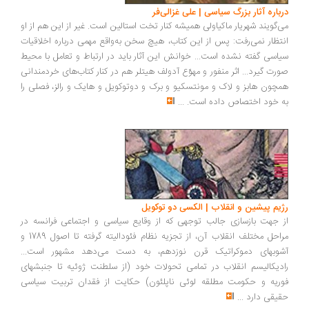
درباره آثار بزرگ سیاسی | علی غزالی‌فر
می‌گویند شهریار ماکیاولی همیشه کنار تخت استالین است. غیر از این هم از او
انتظار نمی‌رفت: پس از این کتاب، هیچ سخن به‌واقع مهمی درباره اخلاقیات
سیاسی گفته نشده است... خوانش این آثار باید در ارتباط و تعامل با محیط
صورت گیرد... اثر منفور و مهوّع آدولف هیتلر هم در کنار کتاب‌های خردمندانی
همچون هابز و لاک و مونتسکیو و برک و دوتوکویل و هایک و رالز، فصلی را
به خود اختصاص داده است.
...
رژیم پیشین و انقلاب | الکسی دو توکویل
از جهت بازسازی جالب توجهی که از وقایع سیاسی و اجتماعی فرانسه در
مراحل مختلف انقلاب آن، از تجزیه نظام فئودالیته گرفته تا اصول 1789 و
آشوبهای دموکراتیک قرن نوزدهم، به دست می‌دهد مشهور است...
رادیکالیسم انقلاب در تمامی تحولات خود (از سلطنت ژوئیه تا جنبشهای
فوریه و حکومت مطلقه لوئی ناپلئون) حکایت از فقدان تربیت سیاسی
حقیقی دارد
...