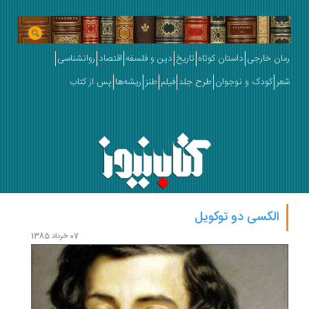
رمان خارجی
داستان کوتاه
تاریخ
دین و فلسفه
اقتصاد
روانشناسی
شعر
کودک و نوجوان
طرح جلد
فیلم
طنز
ریشه‌ها
پس از کتاب
الکسی دو توکویل
07 خرداد 1385