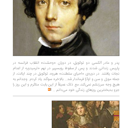
پدر و مادر آلکسی دو توکویل، در دوران «وحشت» انقلاب فرانسه در
پاریس زندانی شدند و پس از سقوط روبسپیر در نهم «ترمیدور» از اعدام
نجات یافتند. در دوره‌ی «احیای سلطنت» هروه، توکویل در چند ایالت، از
جمله موزل و سن و اوآزا فرماندار شد... بالاخره سوگند یاد کردم. وجدانم به
هیچ وجه سرزنشم نمی‌کند، مع ذلک عمیقاً از این بابت متاثرم و این روز را
جزو بدبختترین روزهای زندگی خود می‌دانم
...