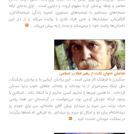
معاصر و رابطه پرتنش او با مفهوم ثروت و دارایی است... اوزل به‌جای ارائه
نسخه‌های مستقیم یا توصیه‌های دستوری، تجربه زندگی سرمایه‌گذاران،
کارآفرینان، میلیاردرها و حتی افراد عادی را روایت می‌کند و از دل این
داستان‌ها روایت خود را برمی‌سازد و بحث را به پیش می‌راند
...
تقاضای اخوان ثالث از رهبر انقلاب اسلامی
جنگیدن با فرهنگ کار عبثی است... این برادران آریایی ما و برادران وایکینگ،
مثل اینکه سحرخیزتر از ما بوده‌اند و رفته‌اند جاهای خوب دنیا مسکن
کرده‌اند... ما همین چیزها را نداریم. کسی نداریم از ما انتقاد بکند... استالین با
وجود اینکه خودش گرجی بود، می‌خواست در گرجستان نیز همه روسی
حرف بزنند...من میرم رو میندازم پیش آقای خامنه‌ای، من برای خودم رو
نینداخته‌ام برای تو و امثال تو میرم رو میندازم... به شرطی که شماها برگردید
در مملکت خودتان خدمت کنید
...