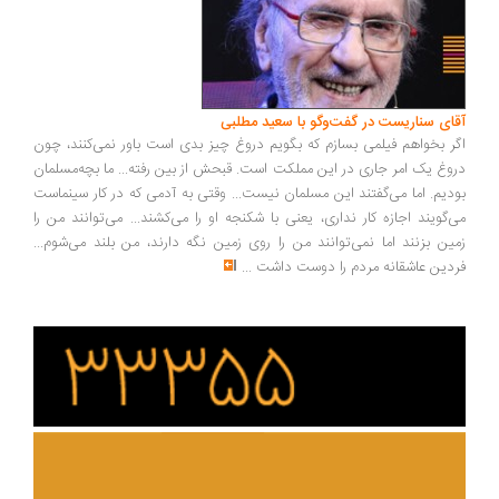
آقای سناریست در گفت‌وگو با سعید مطلبی
اگر بخواهم فیلمی بسازم که بگویم دروغ چیز بدی است باور نمی‌کنند، چون
دروغ یک امر جاری در این مملکت است. قبحش از بین رفته... ما بچه‌مسلمان
بودیم. اما می‌گفتند این مسلمان نیست... وقتی به آدمی که در کار سینماست
می‌گویند اجازه کار نداری، یعنی با شکنجه او را می‌کشند... می‌توانند من را
زمین بزنند اما نمی‌توانند من را روی زمین نگه دارند، من بلند می‌شوم...
فردین عاشقانه مردم را دوست داشت
...