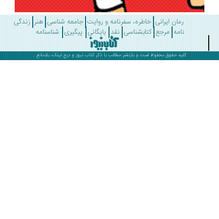
رمان ایرانی
خاطره، سفرنامه و روایت
جامعه شناسی
هنر
زندگی
نامه
مرجع
کتابشناسی
نقد
بایگانی
پیگیری
شناسنامه
کلیه حقوق محفوظ است و بازنشر مطالب با ذکر
کتاب نیوز
و درج لینک، بلامانع .