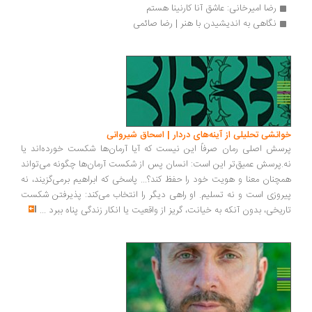
رضا امیرخانی: عاشق آنا کارنینا هستم 
نگاهی به اندیشیدن با هنر | رضا صائمی
انشی تحلیلی از آینه‌های دردار | اسحاق شیروانی
سش اصلی رمان صرفاً این نیست که آیا آرمان‌ها شکست خورده‌اند یا
.پرسش عمیق‌تر این است: انسان پس از شکست آرمان‌ها چگونه می‌تواند
چنان معنا و هویت خود را حفظ کند؟... پاسخی که ابراهیم برمی‌گزیند، نه
روزی است و نه تسلیم. او راهی دیگر را انتخاب می‌کند: پذیرفتن شکست
ریخی، بدون آنکه به خیانت، گریز از واقعیت یا انکار زندگی پناه ببرد
...