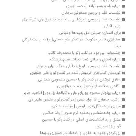
درباره راه و رسم ترانه | محمد نویری
نشست نقد و بررسی سمفونی مردگان
نشست نقد و بررسی دموکراسی سنجیده: صندوق رای؛ شرط لازم 
ولی ناکافی
برای انسان؛ جنبش امل زمینه‌ها و مبانی
استراتژی تغییر حکومت در تفکر امام خمینی(ره) به روایت توکلی 
بینا
چشمهایم آبی بود در گفت‌وگو با محمدرضا کاتب
درباره اصول و مبانی نقد ادبیات، فیلم، فرهنگ
نشست نقد و بررسی تاریخ تحلیلی جنگ ایران و عراق
گورستان کتاب‌های فراموش شده در گفت‌وگو با علی صنعوی
اخلاق نوشتن در گفت‌وگو با حسین معصومی همدانی
نگاهی به قلعه اوترانتو | پیام حیدرقزوینی
درباره پهلوان محمود پوریای ولی و کنزالحقایق وی | آناهید خزیر
از شب جاهلان تا اوراد نیمروز در گفت‌وگو با منصور علیمرادی
مروری بر همه گل‌های پاریس | مرضیه لشکری
درباره جامعه‌شناسی به‌مثابه فرم هنری | رضا صائمی
عشق و رد انگشت‌های اصلی در گفت‌وگو با حسین 
قربان‌زاده‌خیاوی
رویکردی جدید به حقوق و اقتصاد در جمهوری باورها