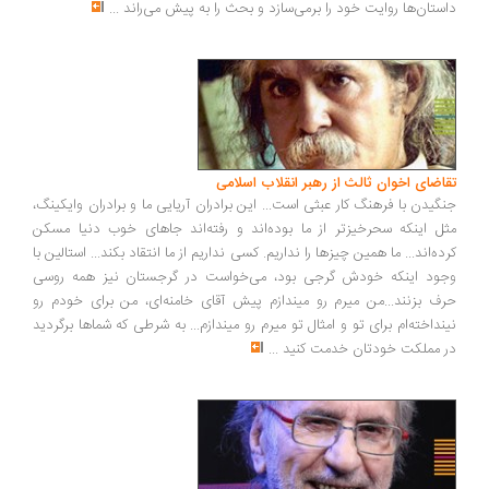
ستان‌ها روایت خود را برمی‌سازد و بحث را به پیش می‌راند
...
اضای اخوان ثالث از رهبر انقلاب اسلامی
گیدن با فرهنگ کار عبثی است... این برادران آریایی ما و برادران وایکینگ،
ل اینکه سحرخیزتر از ما بوده‌اند و رفته‌اند جاهای خوب دنیا مسکن
ده‌اند... ما همین چیزها را نداریم. کسی نداریم از ما انتقاد بکند... استالین با
ود اینکه خودش گرجی بود، می‌خواست در گرجستان نیز همه روسی
ف بزنند...من میرم رو میندازم پیش آقای خامنه‌ای، من برای خودم رو
نداخته‌ام برای تو و امثال تو میرم رو میندازم... به شرطی که شماها برگردید
 مملکت خودتان خدمت کنید
...