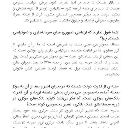
 بازار هست که باید بر آنها نظارت شود، برخی مواهب عمومی
ت که باید برای همه فراهم شود – بنابراین، زودتر از آنچه فکرش را
نید دولت باید درگیر همه‌جور فعالیتی بشود، فراتر از اینکه صرفا
رچوب حقوقی قرارداد و حقوق مالکیت خصوصی را تنظیم کند.
شما قبول ندارید که ارتباطی ضروری میان سرمایه‌داری و دموکراسی
ت. چرا؟
ئله دموکراسی خیلی بسته به تعریفی است که ما از آن داریم. از
ار معلوم، ما در ایالات متحده دموکراسی داریم ولی روشن است که
ن بخشی از یک سیاه‌بازی است – این دموکراسی مبتنی بر قدرت پول
است و نه قدرت مردم. به نظر من، از دهه 1970 به بعد، دیوان عالی
الات متحده با قدرت پول به فساد فرایند سیاسی شکل قانونی
شیده.
جنبه‌ای از قدرت دولت هست که در بحران اخیر و بعد از آن به مرکز
نه آمده، به‌خصوص طی بحران بدهی منطقه اروپا، و آن قدرت
نک‌های مرکزی است. آیا فکر می‌کنید کارکرد بانک‌های مرکزی در
ره «بسته‌های کمک بانکی» تغییر محسوسی کرده است؟
لوم است که تغییر کرده. تاریخ کار بانک مرکزی هم خود بسیار
اب است. مطمئن نیستم کارهای فدرال‌رزرو طی بحران اصلاً مبنای
نونی داشته باشد. از سوی دیگر، بانک مرکزی اروپا نمونه کلاسیک