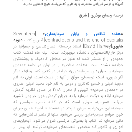
ریکا یا از سر کاررفتن متنفرند یا به کاری که می‌کنند هیچ اعتنایی ندارند.
جمه رحمان بوذری | شرق
فده تناقض و پایان سرمایه‌داری
»
[Seventeen
contradictions and the end of capital] آخرین
کتاب
دیوید
روی
[
David Harvey
]
استاد برجسته انسان‌شناسی و جغرافیا در
کز فارغ‌التحصیلان دانشگاه نیویورک، است. البته ماه گذشته کتاب
یدی از او منتشر شده که هنوز در محافل آکادمیک و روشنفکری
انده نشده است. «هفده تناقض» را می‌توان در ادامه «معمای
مایه و بحران‌های سرمایه‌داری» خواند. دو کتابی که، برخلاف دیگر
ار هاروی، اینک ترجمه‌ای موثق از آنها در دست است، اولی به قلم
ید امینی و خسرو کلانتری و دومی به قلم خود مجید امینی. هاروی
در «معمای سرمایه» تبیینی از بحران 2008 بر مبنای نظریه گردش
مایه ارائه و حرکت سرمایه را به جریان گردش خون در بدن تشبیه
‌کند: «سرمایه، خونی است که در کالبد تمامی جوامعی که
مایه‌داری می‌خوانیم جریان دارد». در «هفده تناقض» همین جریان
ن جوامع سرمایه‌داری بررسی می‌شود منتها از منظر تناقض‌هایی که
تی سرمایه‌اند. کتاب با بصیرتی مارکسی شروع می‌شود: «بحران‌های
واری یا گاه‌و‌بی‌گاه مختص اقتصادهای سرمایه‌سالارند». او بیش از