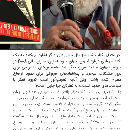
در ابتدای کتاب شما نیز مثل خیلی‌های دیگر اشاره می‌کنید به یک
نکته غیرعادی درباره آخرین بحران سرمایه‌داری، بحران مالی 2008 در
اسر جهان: «تا به امروز، دیگر باید تشخیص‌های متعارضی برای
وز مشکلات موجود و پیشنهادهای فراوانی برای بهبود اوضاع
رح شده باشد. ولی آنچه تعجب‌آور است کمبود تفکر یا
است‌های جدید است.» به نظرتان چرا چنین است؟
 فرضیه این است که تمرکز بالای قدرت طبقاتی هم‌اکنون چنان
ت که اصلا لزومی ندارد طبقه سرمایه‌دار دنبال شیوه‌های جدیدی از
کر بگردد. گرچه اوضاع مخل فرایند اقتصاد است لزوماً مخل توانایی
مایه‌داران برای جمع‌آوری ثروت و قدرت بیشتر نیست. بنابراین
فعت بسیاری در این است که اوضاع به همین منوال بماند. شگفت
آنکه در دهه 1930 نیز قطعا منفعت بسیاری در این بود که اوضاع
ان‌طور که هست بماند ولی روزولت، تفکر کینزی و نظایر آن