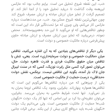
، این نقطه شروع تحلیل من است. برایم جالب بود که مارکس
ن‌همه وقت گذاشت تا دریابد تحلیل خود را از کجا آغاز کند. او
میم گرفت از تمایز میان ارزش مبادله و ارزش مصرف شروع کند
ن جهانی‌ترین نقطه شروع ممکن بود. خب، من مدت‌هاست درباره
رکس کار می‌کنم، ولی چیزی که مرا تحت‌تأثیر قرار داد این است که
ور تناقض‌هایی که او می‌گوید تا این حد به‌هم‌پیوسته‌اند. محض
ونه، درمی‌یابید که تمایز بین ارزش مصرف و ارزش مبادله حاوی
ش‌فرضی درباره مالکیت خصوصی و دولت است.
یکی دیگر از تناقض‌های بنیادین که به آن اشاره می‌کنید، تناقض
ان «مالکیت خصوصی و دولت سرمایه‌داری» است. یعنی، تنش یا
اقض میان حقوق مالکیت فردی و قدرت قاهره دولت. حال،
‌توان تصور کرد کسی مثل رابرت نوزیک، کسی که در سنت لیبرال
ن لاک بار آمده، بگوید این تناقض نیست. برعکس، نقش دولت
داقلی» درست حمایت از مالکیت خصوصی است.
ی از چیزهایی که من درباره تناقض‌ها می‌گویم این است که
اقض‌ها همواره پنهان‌اند. بنابراین، وجود یک تناقض لزوما بحران به
ر نمی‌آورد. تنها تحت شرایط خاصی به بحران می‌رسد. بنابراین،
‌توان نظریه‌ای بنا کرد بر این اساس که تنها کار یک دولت «نگهبان
شب»1 حمایت از مالکیت خصوصی است. ولی می‌دانیم یک دولت
گهبان شب» باید درواقع کاری بیش از این بکند. برخی اثرات جانبی