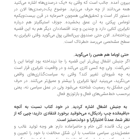
رون آمده. جالب است که وقتی به «یک درصدی‌ها» اشاره می‌کنید
ه می‌دانند از چه حرف می‌زنید. موضوع یک‌درصدی‌ها الان در
تور کار است و تحقیق‌هایی همچون «سرمایه در قرن بیست‌ویکم»
ماس پیکتی به آن عمق بخشیده. جوزف استیگلیتز هم درباره
برابری کتابی دارد و چندین و چند اقتصاددان دیگر هم به این قضیه
داخته‌اند. الان حتی صندوق بین‌المللی پول می‌گوید وقتی نابرابری به
ح مشخصی می‌رسد خطرناک است.
حتی اوباما هم همین را می‌گوید.
ر جنبش اشغال پیش‌تر این قضیه را جا نینداخته بود اوباما این را
ی‌گفت. ولی چه کسی کاری می‌کند و در واقعیت نابرابری قرار است
 چه شیوه‌ای تغییر کند؟ وقتی به سیاست‌گذاری‌های واقعی
‌نگرید، می‌بینید اینها نابرابری را بیشتر و عمیق‌تر می‌کنند. در حرف
ن مشکل به رسمیت شناخته می‌شود ولی در عمل سیاسی نه، یعنی
حسب خط‌مشی‌های فعال و بازتوزیع فعال.
به جنبش اشغال اشاره کردید. در خود کتاب نسبت به آنچه
اقیمانده چپ رادیکال» می‌خوانید برخورد انتقادی دارید؛ چپی که از
ر شما، عمدتاً اختیارگرا و دولت‌ستیز است.
 یک قاعده کلی خام و حاضر‌آماده دارم: هر وجه تولید غالب و
صل‌بندی سیاسی متناسب با آن شکل مخالفت با خود را تعیین و