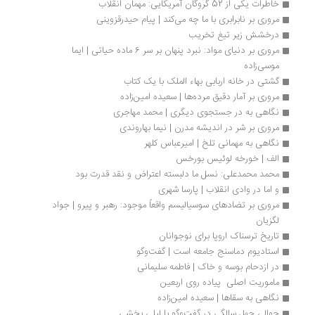
خاطرات یکی از 52 گروگان آمریکایی: مهمان انقلاب
مروری بر نابرابری با ما چه می‌کند | پیام حیدرقزوینی
درخشش زیر تیغ تخریب
مروری بر دنیای مواد: نبرد پنهان بر سر 6 ماده حیاتی | ایما 
موسی‌زاده
گشتی در خانه اربابی بهاء الملک با یک کتاب
مروری بر آمار دقیق مرده‌ها | سعیده امین‌زاده
نگاهی به در جستجوی دیگری | محمد مهاجری
مروری بر شر در اندیشه مدرن | نیما بهاروندی
نگاهی به مهمانی تلخ | امیرعباس کلهر
الف | خورخه لوئیس بورخس
محمد محمدعلی: نسل ما دلبسته اعتراض و نقد قدرت بود
و اما در وادی انقلاب | پارسا شهری
مروری بر تضادهای سوسیالیسم واقعاً موجود: رهبر و پیرو | جواد 
لگزیان
تاریخ ترسناک اروپا برای نوجوانان
استادیوم دماسنج جامعه است | گفت‌وگو
در ازدحام بوسه و خاک | فاطمه سلیمانی
ماموریت اصلی  پیاده روی اربعین
نگاهی به سقاها | سعیده امین‌زاده
حوالی چهل سالگی در گفت‌وگو با لیلی بخشی