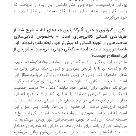
لانی مارکسیست نبود ولی مثل مارکس این ایده را دریافت که
ین، کار و سرمایه به معنای متعارف کالا نیستند ولی شکل کالایی به
د می‌گیرند.
یکی از گیراترین و حتی تأثیرگذارترین جنبه‌های کتاب، شرح شما از
ینه‌های انسانی کالایی‌سازی است – به‌خصوص کالایی‌سازی
حت‌هایی از تجربه انسانی که پیش‌تر جزء رابطه نقدی نبودند. این
یه در پیوند است با آنچه «بیگانگی جهانی» می‌نامید. منظورتان از
ن اصطلاح چیست؟
 در دنیایی زندگی می‌کنیم که در آن سرمایه بی‌وقفه کوشیده نیروی
ر و قدرت آن را با افزایش بهره‌وری و زدودن جنبه روحی-روانی هر
لی تضعیف کند. وقتی در چنین جامعه‌ای زندگی می‌کنید سؤال این
ت: با توجه به کاری که افراد در محیط‌های کاری می‌کنند، چگونه
می‌توانند معنایی برای زندگی خود بیابند؟ مثلاً ، 70 درصد جمعیت
ریکا یا از سر کاررفتن متنفرند یا به کاری که می‌کنند هیچ اعتنایی
ارند. در چنین دنیایی مردم باید برای خود هویتی بیابند که بسته به
ربه کاری‌شان نباشد. اگر قضیه از این قرار باشد، پس سؤال این
ت که آنها چه‌جور هویتی می‌توانند به دست آورند. یکی از پاسخ‌ها
رف است. آن‌وقت با نوعی مصرف‌گرایی کور روبه‌رو می‌شویم که
‌کوشد جبرانی باشد برای فقدان معنا در دنیایی که شغل‌های معنادار
 عدد انگشتان دست‌اند. خیلی عصبانی می‌شوم وقتی می‌شنوم