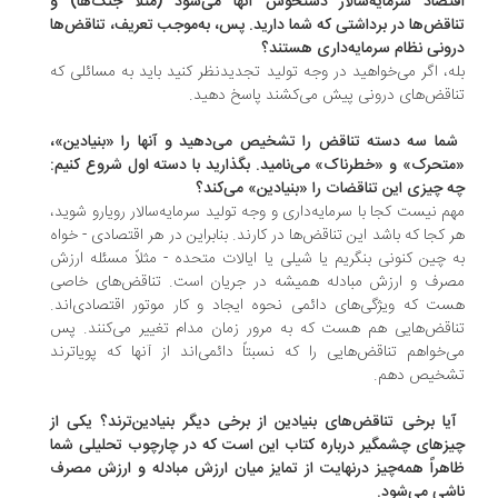
تصاد سرمایه‌سالار دستخوش آنها می‌شود (مثلاً جنگ‌ها) و
اقض‌ها در برداشتی که شما دارید. پس، به‌موجب تعریف، تناقض‌ها
ونی نظام سرمایه‌داری هستند؟
ه، اگر می‌خواهید در وجه تولید تجدیدنظر کنید باید به مسائلی که
اقض‌های درونی پیش می‌کشند پاسخ دهید.
شما سه دسته تناقض را تشخیص می‌دهید و آنها را «بنیادین»،
تحرک» و «خطرناک» می‌نامید. بگذارید با دسته اول شروع کنیم:
 چیزی این تناقضات را «بنیادین» می‌کند؟
م نیست کجا با سرمایه‌داری و وجه تولید سرمایه‌سالار رویارو شوید،
 کجا که باشد این تناقض‌ها در کارند. بنابراین در هر اقتصادی - خواه
 چین کنونی بنگریم یا شیلی یا ایالات متحده - مثلاً مسئله ارزش
رف و ارزش مبادله همیشه در جریان است. تناقض‌های خاصی
ت که ویژگی‌های دائمی نحوه ایجاد و کار موتور اقتصادی‌اند.
اقض‌هایی هم هست که به مرور زمان مدام تغییر می‌کنند. پس
‌خواهم تناقض‌هایی را که نسبتاً دائمی‌اند از آنها که پویاترند
خیص دهم.
آیا برخی تناقض‌های بنیادین از برخی دیگر بنیادین‌ترند؟ یکی از
زهای چشمگیر درباره کتاب این است که در چارچوب تحلیلی شما
هراً همه‌چیز درنهایت از تمایز میان ارزش مبادله و ارزش مصرف
شی می‌شود.