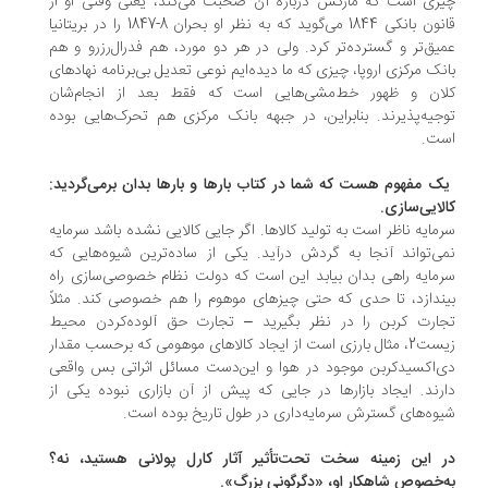
زی است که مارکس درباره آن صحبت می‌کند، یعنی وقتی او از
قانون بانکی 1844 می‌گوید که به نظر او بحران 8-1847 را در بریتانیا
یق‌تر و گسترده‌تر کرد. ولی در هر دو مورد، هم فدرال‌رزرو و هم
نک مرکزی اروپا، چیزی که ما دیده‌ایم نوعی تعدیل ‌بی‌برنامه نهادهای
ان و ظهور خط‌مشی‌هایی است که فقط بعد از انجام‌شان
جیه‌پذیرند. بنابراین، در جبهه بانک مرکزی هم تحرک‌هایی بوده
ت.
یک مفهوم هست که شما در کتاب بارها و بارها بدان برمی‌گردید:
لایی‌سازی.
مایه ناظر است به تولید کالاها. اگر جایی کالایی نشده باشد سرمایه
ی‌تواند آنجا به گردش درآید. یکی از ساده‌ترین شیوه‌هایی که
مایه راهی بدان بیابد این است که دولت نظام خصوصی‌سازی راه
ندازد، تا حدی که حتی چیزهای موهوم را هم خصوصی کند. مثلاً
ارت کربن را در نظر بگیرید – تجارت حق آلوده‌کردن محیط
زیست2، مثال بارزی است از ایجاد کالاهای موهومی که برحسب مقدار
‌اکسیدکربن موجود در هوا و این‌دست مسائل اثراتی بس واقعی
رند. ایجاد بازارها در جایی که پیش از آن بازاری نبوده یکی از
وه‌های گسترش سرمایه‌داری در طول تاریخ بوده است.
 این زمینه سخت تحت‌تأثیر آثار کارل پولانی هستید، نه؟
‌خصوص شاهکار او، «دگرگونی بزرگ».