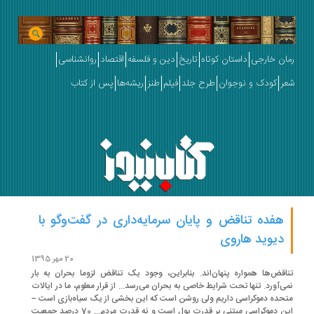
ان خارجی
داستان کوتاه
تاریخ
دین و فلسفه
اقتصاد
روانشناسی
ر
کودک و نوجوان
طرح جلد
فیلم
طنز
ریشه‌ها
پس از کتاب
هفده تناقض و پایان سرمایه‌داری در گفت‌و‌گو با
دیوید هاروی
20 مهر 1395
اقض‌ها همواره پنهان‌اند. بنابراین، وجود یک تناقض لزوما بحران به بار
ی‌آورد. تنها تحت شرایط خاصی به بحران می‌رسد... از قرار معلوم، ما در ایالات
حده دموکراسی داریم ولی روشن است که این بخشی از یک سیاه‌بازی است –
این دموکراسی مبتنی بر قدرت پول است و نه قدرت مردم... 70 درصد جمعیت