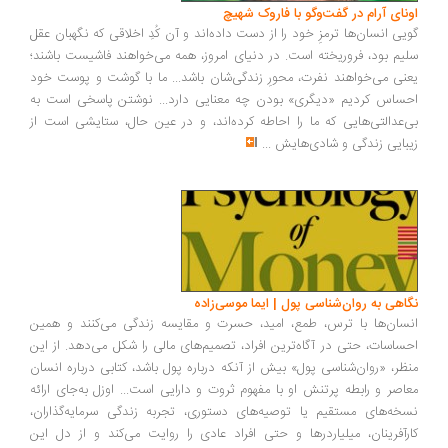
ونای آرام در گفت‌وگو با فاروک شهیچ
یی انسان‌ها ترمزِ خود را از دست داده‌اند و آن کُدِ اخلاقی که نگهبان عقل
یم بود، فروریخته است. در دنیای امروز، همه می‌خواهند فاشیست باشند؛
نی می‌خواهند نفرت، محورِ زندگی‌شان باشد... ما با گوشت و پوست خود
ساس کردیم «دیگری» بودن چه معنایی دارد... نوشتن پاسخی است به
‌عدالتی‌هایی که ما را احاطه کرده‌اند، و در عین حال، ستایشی است از
بایی زندگی و شادی‌هایش
...
اهی به روان‌شناسی پول | ایما موسی‌زاده
سان‌ها با ترس، طمع، امید، حسرت و مقایسه زندگی می‌کنند و همین
ساسات، حتی در آگاه‌ترین افراد، تصمیم‌های مالی را شکل می‌دهد. از این
ظر، «روان‌شناسی پول» بیش از آنکه درباره پول باشد، کتابی درباره انسان
اصر و رابطه پرتنش او با مفهوم ثروت و دارایی است... اوزل به‌جای ارائه
خه‌های مستقیم یا توصیه‌های دستوری، تجربه زندگی سرمایه‌گذاران،
رآفرینان، میلیاردرها و حتی افراد عادی را روایت می‌کند و از دل این