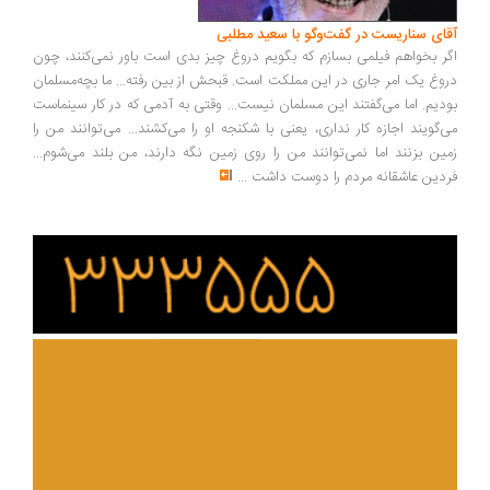
ای سناریست در گفت‌وگو با سعید مطلبی
ر بخواهم فیلمی بسازم که بگویم دروغ چیز بدی است باور نمی‌کنند، چون
وغ یک امر جاری در این مملکت است. قبحش از بین رفته... ما بچه‌مسلمان
دیم. اما می‌گفتند این مسلمان نیست... وقتی به آدمی که در کار سینماست
‌گویند اجازه کار نداری، یعنی با شکنجه او را می‌کشند... می‌توانند من را
ین بزنند اما نمی‌توانند من را روی زمین نگه دارند، من بلند می‌شوم...
دین عاشقانه مردم را دوست داشت
...