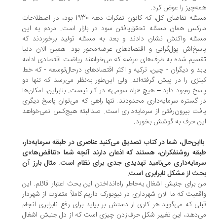
ه‌چیز را عوض کرد.
مسئله تقاضای کل، که کانون تفکرات دهه 1930 بود، در اصطلاحات
رکس همان مسئله تحقق‌یافتن سود در بازار است. مردم به این
ئله واکنش نشان دادند و بعد به مسئله تولید برخوردند که
سخ‌اش پول‌گرایی و اقتصادهای عرضه‌محور بود. همین الان دنیا
سیم شده به طرف‌های عرضه که می‌خواهند ریاضت اقتصادی ادامه
بد و دیگران - چین، ترکیه و اکثر اقتصادهای درحال‌توسعه - که خط
نزی را در پیش گرفته‌اند. ولی این‌طور به‌نظر می‌رسد که تنها دو
سخ وجود دارد – هیچ «راه سومی» در کار نیست. بنابراین، امکان‌ها
 گستره سرمایه‌داری محدودند. تنها راهی که می‌توان پاسخ دیگری
فت بیرون‌رفتن از سرمایه‌داری است. صدالبته هیچ‌کس نمی‌خواهد
ن حرف به گوشش بخورد.
بااین‌حال، شما در کتاب تصدیق می‌کنید عناصری در طبقه سرمایه‌دار،
قه روشنفکران، هستند که اذعان دارند آنچه شما «تناقض‌ها»ی
مایه‌داری می‌نامید تهدیدی جدی برای نظام است. مثال بارز آن
ث از مشکل نابرابری است.
 برای جنبش اشغال به‌خاطر راه‌انداختن این بحث اعتبار قائلم. این
قعیت که ما الان شهرداری در نیویورک داریم کاملاً متفاوت از شهردار
لی که می‌گوید هر کاری از دستش بر بیاید برای رفع نابرابری انجام
‌دهد، این تغییر شکل حرف‌زدن چیزی است که از دل جنبش اشغال