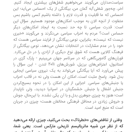
است‌مداران می‌گویند می‌خواهیم شغل‌های بیشتری ایجاد کنیم.
ر، چه‌جور شغلی؟به گمان من، بیگانگی از یک احساس می‌آید؛ این
ساس که ما قابلیت و قدرت لازم را داشته باشیم کسی باشیم بس
فاوت از آنچه الان به موجب امکان‌های موجود هستیم. سؤال این
ت: قدرت سیاسی تا چه حد نسبت به ایجاد امکان‌های دیگر
اس است؟ مردم به احزاب سیاسی می‌نگرند و می‌گویند «خبری
ست که نیست». بنابراین، نوعی بیگانگی از فرایند سیاسی هست که
د را در عدم مشارکت در انتخابات نشان می‌دهد، نوعی بیگانگی از
هنگ کالایی هست که شوق نوع دیگری از آزادی را در دل می‌کارد.
ران‌های گاه‌و‌بی‌گاهی که در سرتاسر جهان می‌بینیم - پارک گزی در
استانبول، اعتراض‌های برزیل، شورش‌های 2011 لندن - این سؤال را
ش می‌آورد که آیا بیگانگی می‌تواند به یک نیروی سیاسی ایجابی
ل شود. پاسخ مثبت است، امکان آن هست ولی نه در قالب احزاب
 جنبش‌های سیاسی. اجزایی از این امکان را در نحوه بسیج‌کردن
بش اشغال یا جنبش خشمگینان در اسپانیا دیدید، ولی ناپایدار
ت؛ هنوز به چیزی جوهری بدل و با آن یکی نشده. با این‌حال، جوش
خروش زیادی در محافل فرهنگی مخالفان هست؛ چیزی در جریان
ت که منبع امید است.
وقتی از تناقض‌های «خطرناک» بحث می‌کنید، چیزی ارائه می‌دهید
 از نظر من شبیه ماتریالیسم تاریخی مارکس است. یعنی شما،