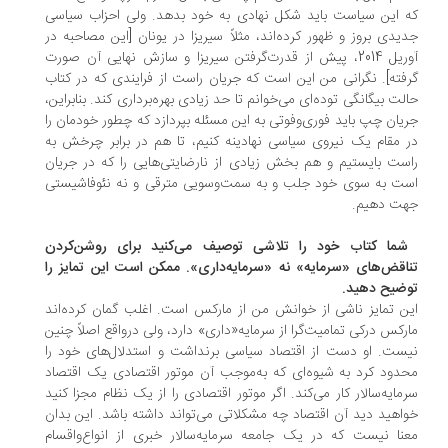
 این سیاست باید شکل نهادی به خود بدهد. ولی احزاب سیاسی
یدی بروز و ظهور کرده‌اند، مثلاً سیریزا در یونان [این مصاحبه در
آوریل 2014، پیش از قدرت‌گرفتن سیریزا و سازش نهایی آن صورت
فته]. نگرانی من این است که جریان راست از فرایندی که در کتاب
لت بیگانگی توده‌ای می‌خوانم تا حد زیادی بهره‌برداری کند. بنابراین،
یان چپ باید فوری‌و‌فوتی به این مسئله بپردازد که چطور خودمان را
 مقام یک نیروی سیاسی نهادینه کنیم، تا هم در برابر چرخش به
ست بایستیم و هم بخش زیادی از نارضایتی‌هایی را که در جریان
ت به سوی خود جلب و به سمت‌و‌سویی مترقی و نه نئوفاشیستی
ت دهیم.
شما کتاب خود را تلاشی توصیف می‌کنید برای روشن‌کردن
اقض‌های «سرمایه» نه «سرمایه‌داری». ممکن است این تمایز را
ضیح دهید.
ن تمایز ناشی از خوانش من از مارکس است. اغلب گمان کرده‌اند
رکس درکی تمامیت‌گرا از سرمایه«داری» دارد، ولی درواقع اصلاً چنین
ست. او دست از اقتصاد سیاسی برنداشت و استدلال‌های خود را
دود کرد به شیوه‌ای که به‌موجب آن موتور اقتصادی یک اقتصاد
مایه‌سالار کار می‌کند. اگر موتور اقتصادی را از یک نظام مجزا کنید
اهید دید آن اقتصاد چه مشکلاتی می‌تواند داشته باشد. این بدان
نا نیست که در یک جامعه سرمایه‌سالار خبری از انواع‌واقسام