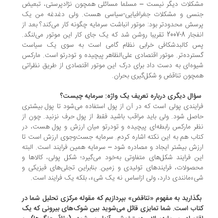
کلات دیگر نیست – مسلما مسائلی همچون نژادپرستی، تبعیض
سی و مشکلات جغرافیایی-سیاسی هست. ولی دغدغه من یک
سش محدودتر بود: موتور انباشت سرمایه چگونه کار می‌کند؟ بعد از
انفجار 8-2007 تقریبا روشن شد که یک جای کار این موتور می‌لنگد.
 کالبدشکافی خرابی نظام گامی است به سوی یک سیاست
ترده‌تر. موتور اقتصادی علی‌الظاهر پیچیده و تودرتو است. مارکس
وه‌ای به دست داد برای درک این موتور اقتصادی از طریق نظراتی
چون تناقض و شکل‌گیری بحران.
سؤال دیگری درباره تعریف یک واژه: سرمایه چیست؟
ایندی پولی است که در آن از پول استفاده می‌شود تا پول بیشتری
صل شود. ولی باید مراقب باشید فقط از پول حرف نزنید. چون از
ر مارکس رابطه‌ای پیچیده و تودرتو میان ارزش و پول هست، در
اب هم به این نکته اشاره کردم. سرمایه جست‌وجوی ارزش است تا
زش بیشتر ایجاد و مصادره شود – سرمایه همین فرایند است. البته
ن فرایند شکل‌های متفاوتی به‌خود می‌گیرد؛ شکل پولی، کالاها و
صولات، فرایندهای تولیدی و زمین. بنابراین تجلی‌های فیزیکی و
ء‌مانندی دارد، ولی ازاساس نه یک شیء، بلکه یک فرایند است.
بگذارید به مفهوم «تناقض» بپردازیم که مقوله مرکزی تحلیل شما در
اب است. شما تمایزی قائل می‌شوید بین شوک‌های بیرونی که یک