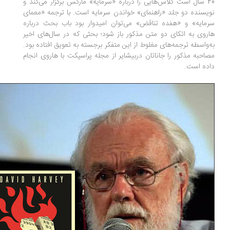
40 سال است کلاس‌هایی را درباره «سرمایه» مارکس برگزار می‌کند و
یسنده دو جلد «راهنمای» خواندن سرمایه است. با ترجمه «معمای
مایه» و «هفده تناقض» می‌توان امیدوار بود باب بحث درباره
روی به اتکای دو متن مذکور باز شود؛ بحثی که در سال‌های اخیر
‌واسطه ترجمه‌های مغلوط از این متفکر برجسته به تعویق افتاده بود.
احبه مذکور را جاناتان دربیشایر از مجله پراسپکت با هاروی انجام
ده است.