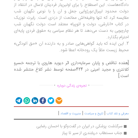
دگاه‌هاست. این اصطلاح را برای اولین‌بار فردینان لاسال در انتقاد از
لت محدود لیبرال-‌بورژوایی جعل و آن را با نوعی نگهبان شب
ایسه کرد که تنها وظیفه‌اش ممانعت از دزدی است. رابرت نوزیک
 کتاب «آنارشی، دولت و اتوپیا» معتقد است دولت نگهبان شب
رچوبی به دست می‌دهد تا هر نظام سیاسی به حقوق فردی پایه‌ای
ترام بگذارد.
. این ایده که باید گواهی‌هایی صادر و به دارنده آن «حق آلودگی»
یط زیست مثلاً یک رودخانه اعطا شود.
فده تناقض و پایان سرمایه‌داری اثر دیوید هاروی با ترجمه خسرو
کلانتری و مجید امینی در 424صفحه توسط ‏نشر کلاغ منتشر شده
ت.]
.
.
...............
..............
تجربه‌ی زندگی دوباره
|
|
|
رفی و نقد کتاب
تاریخ و سیاست
مدیریت و اقتصاد
سرگذشت پزشکی در ایران در گفت‌وگو با احسان رضایی
جناب مستطاب دریابندری از سیر تا پیاز