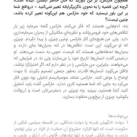
چون مارکس، بر این باورید که حال حاضر آبستن آینده است،
چه این قضیه را به نحوی ناگزیرگرایانه تعبیر نمی‌کنید – درواقع شما
 این باور نیستید که خود مارکس هم این‌گونه تعبیر کرده باشد،
ین نیست؟
ه، آدم‌هایی هستند که فکر می‌کنند مارکس گفته سرمایه زیر بار
اقض‌های خود فرومی‌پاشد و نظریه‌ای مکانیکی از بحران سرمایه‌داری
رد. ولی من هیچ‌جای آثار مارکس چنین چیزی را پیدا نکردم. چیزی
 او می‌گوید این است: تناقض‌ها در کنه بحران‌ها جای دارند و
ران‌ها لحظه‌هایی هستند که فرصت خوبی به دست می‌دهند. او
ضمن گفت انسان‌ها تاریخ خود را می‌سازند ولی نه در شرایطی که
‌خواهند. بنابراین، من مارکسی را در نظر دارم که، اگر اختیارگرا نباشد،
اقل می‌گوید انسان‌ها قادرند به‌طور جمعی تصمیم بگیرند تا جهت
ضاع را عوض کنند. مارکس منتقد سوسیالیسم تخیلی بود چون فکر
‌کرد به جایی که شما هستید کاری ندارد. مارکس گفت باید تحلیل
ید کجا هستید، ببینید چه چیزی در دسترس‌تان است و آن‌وقت
وشید چیزی از بیخ‌و‌بن متفاوت بسازید.
‌نوشت‌ها:
. دولت «نگهبان شب» یا دولت حداقلی، در فلسفه سیاسی شکلی از
ومت است که تنها کارکرد مشروع آن حمایت از افراد در برابر تهاجم،
دی و پیمان‌شکنی است و تنها نهادهای قانونی آن ارتش، پلیس و