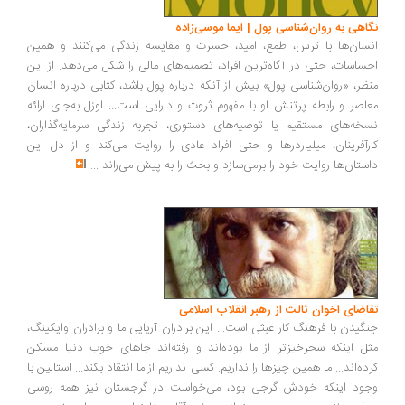
اهی به روان‌شناسی پول | ایما موسی‌زاده
سان‌ها با ترس، طمع، امید، حسرت و مقایسه زندگی می‌کنند و همین
ساسات، حتی در آگاه‌ترین افراد، تصمیم‌های مالی را شکل می‌دهد. از این
ظر، «روان‌شناسی پول» بیش از آنکه درباره پول باشد، کتابی درباره انسان
اصر و رابطه پرتنش او با مفهوم ثروت و دارایی است... اوزل به‌جای ارائه
خه‌های مستقیم یا توصیه‌های دستوری، تجربه زندگی سرمایه‌گذاران،
رآفرینان، میلیاردرها و حتی افراد عادی را روایت می‌کند و از دل این
ستان‌ها روایت خود را برمی‌سازد و بحث را به پیش می‌راند
...
اضای اخوان ثالث از رهبر انقلاب اسلامی
گیدن با فرهنگ کار عبثی است... این برادران آریایی ما و برادران وایکینگ،
ل اینکه سحرخیزتر از ما بوده‌اند و رفته‌اند جاهای خوب دنیا مسکن
ده‌اند... ما همین چیزها را نداریم. کسی نداریم از ما انتقاد بکند... استالین با
ود اینکه خودش گرجی بود، می‌خواست در گرجستان نیز همه روسی