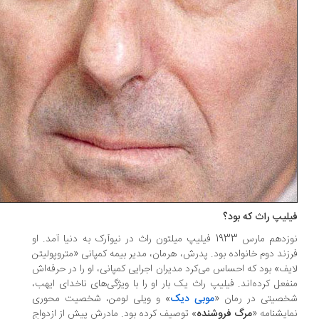
لیپ راث که بود؟
نوزدهم مارس 1933 فیلیپ میلتون راث در نیوآرک به دنیا آمد. او
زند دوم خانواده بود. پدرش، هرمان، مدیر بیمه کمپانی «متروپولیتن
یف» بود که احساس می‌کرد مدیران اجرایی کمپانی، او را در حرفه‌اش
فعل کرده‌اند. فیلیپ راث یک بار او را با ویژگی‌های ناخدای ایهب،
صیتی در رمان «
موبی دیک
» و ویلی لومن، شخصیت محوری
ایشنامه «
مرگ فروشنده
» توصیف کرده بود. مادرش پیش از ازدواج