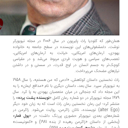
همان‌طور که کلودیا راث پایرپون در سال 2006 در مجله نیویورکر
شت، دلمشغولی‌های این نویسنده در سطح جامعه به خانواده‌
ودی، آرمان‌های امریکایی، خیانت به آرمان‌های امریکایی،
صب‌های سیاسی و هویت فردی مربوط می‌شد و در مقیاسی
چک‌تر به جسم انسان در اوج قدرت، در سستی و در داشتن
ازهای مضحک می‌پرداخت.
راث نخستین داستان کوتاهش، «آدمی که من هستم»، را سال 1958
 نیویورکر سپرد. سال بعد، داستان دیگری با نام «مدافع ایمان» را به
ن مجله داد که جنجالی در میان متعصبان یهودی به پا کرد. سال
کر در دو شماره رمان کامل «
نویسنده پشت پرده
» را
تشر کرد؛ این رمان نخستین رمان راث است که به زبان خود دیگر
(alter Ego) نویسنده، ناتان زاکرمن، روایت می‌شود. زاکرمن در
اره‌های بعدی نیویورکر حضوری پررنگ داشت؛ در «
پول قمار
»
(بخشی از داستان «زاکرمن رهیده از بند» 1981) و «کمونیست»