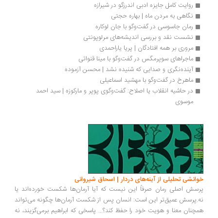
روایت کامل جایزه ادبی اندرزگو در شیرازه
نگاهی به مردن ماه | بهاره حجتی
رمان جاسوسی در گفت‌وگو با جان لوکاره
نشست نقد و بررسی اندیشه‌های مرلوپونتی
مروری بر همه‌ افتادگان | پریا یاراحمدی
ماجراهای سوپرمگس در گفت‌وگو با مینا قنواتی
آینده‌نگری و صدایی که شنیده نشد | محسن آزموده
ماهرخ در گفت‌وگو با مهشید اسماعیلی
در حاشیه انقلاب یا اصلاح: گفت‌وگوی پوپر و مارکوزه | سید احمد 
موسوی
انشی تحلیلی از آینه‌های دردار | اسحاق شیروانی
سش اصلی رمان صرفاً این نیست که آیا آرمان‌ها شکست خورده‌اند یا
.پرسش عمیق‌تر این است: انسان پس از شکست آرمان‌ها چگونه می‌تواند
چنان معنا و هویت خود را حفظ کند؟... پاسخی که ابراهیم برمی‌گزیند، نه