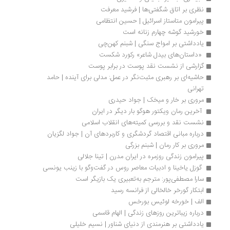
نظری بر اتاق شگفتی‌ها | فرشید معرفت
پیرامون متاستاز اسرائیل | حسین انتظامی
خورشید گوشه چهارم زنانه است
یادداشتی بر امواج سنگی | شبنم کهن‌چی
 «داستان‌های بیدل ‌شاعر» رکورد شکست 
گزارشی از نشست نقد پوست در برابر پوست
حاشیه‌ای بر رهبری مثبت‌نگر در عمل: مدلی برای آینده | حامد 
تهرانی
مروری بر خار و میخک | جواد حیدری
 آخرین رمان ویکتور هوگو بار دیگر در ایران 
نشست نقد و بررسی کمیته‌های انقلاب اسلامی
درباره مبانی اقتصاد گردشگری و کاربردهای آن | جواد لگزیان
مروری بر کار رمان | شبنم بزرگی
پیرامون زندگی روزمره در ایران مدرن | تینا جلالی
 گوزل یاخینا و ادبیات معاصر روس در گفت‌وگو با زینب یونسی
سارا مصطفی‌پور: مترجم به‌تعبیری یک بازیگر است
ابتکار گورخر خالخالی از فرانسه رسید
الف | خورخه لوئیس بورخس
درباره زیباترین روزهای زندگی | الهام قاسمی
یادداشتی بر هنرمندی از دنیای شناور | نسیم خلیلی