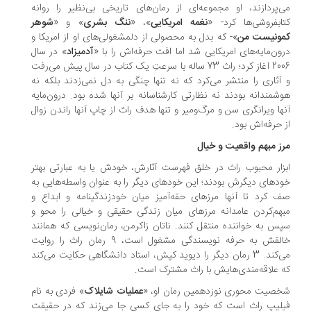
‌پردازند، او مجموعه‌ای از رمان‌های تاریخی بی‌نظیر را روانه
ابفروشی‌ها کرد- «
نغمه امریکایی
»، «
ننگ بشری
» و «
شوهر
ونیست من
»- که بدل به محصولی از دلمشغولی‌های او از امریکا و
ون‌مایه‌های امریکایی شد اما افت حرفه‌اش را با «
آدمیزاد
» در سال
2006 آغاز کرد؛ راث 73 ساله با سرعتِ یک کتاب در سال پیش می‌رفت
آثاری را منتشر می‌کرد که نه تنها چنگی به دل نمی‌زدند بلکه نه
شمندانه بودند نه نظارتی کارشناسانه بر آنها شده بود. درون‌مایه
ها ویرانگری سن و مرگ‌ومیر و تنها هدف راث از چاپ آنها راندن زوال
 حرفه‌اش بود.
ز مبهم واقعیت و خیال
زار محبوب راث در خلق فهرست آثارش، خودش یا به عبارتی بهتر
د‌های دیگرش بودند؛ این خود‌های دیگر را به عنوان واسطه‌هایی به
 کرد تا آنها مرز‌های حقه‌آمیز میان خودزندگینامه و ابداع و
هم‌کردن عامدانه مرزهای میان زندگی حقیقی و خیالی را محو و
س به خواننده منتقل کنند. ناتان زاکرمن، رمان‌نویسی که همانند
خالقش به حرفه نویسندگی مشغول است، 9 رمان راث را روایت
می‌کند. 3 رمان دیگر را دیوید کپش، استاد دانشگاهی حکایت می‌کند
 علاقه‌مندی‌هایش با راث مشترک است.
صیت محوری نوزدهمین رمان او، «
عملیات شایلاک
» فردی به نام
لیپ راث است که خود را به جای کسی جا می‌زند که در حقیقت