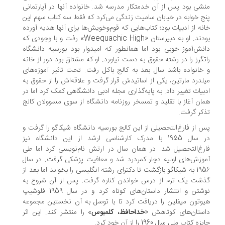
شی بود پس از آن خدمتکار مدرسه‌ شد. خانواده آنها در آپارتمانی
ج خوابه در خیابان سامیت زندگی می‌کرد که فقط سه کتاب سهم این
نه از ادبیات بود؛ کتاب‌هایی که قوم‌وخویش‌ها برای آنها هدیه آورده
بودند. او به دبیرستان «Weequachic High» رفت و با وجودی که
نش‌آموز خوبی بود اما همانطور که امیدوار بود بورسیه دانشگاه
تگرز را در رشته حقوق به دست نیاورد. او که مشتاق بود دور از خانه
خانواده باشد سال بعد به کالج باکل رفت. تحت تاثیر آموزه‌های
لدرد مارتین، یکی از اساتیدش قرار گرفت و علاقه‌اش را از حقوق به
بیات تغییر داد. به پایه‌گذاری مجله ادبی دانشگاهی کمک کرد اما در
ان آغاز با تقلید و تمسخر روزنامه دانشگاه از سوی مسوولان کالج
کر گرفت.
 از فارغ‌التحصیلی از این کالج بورسیه دانشگاه شیکاگو را گرفت و
در سال 1955 با مدرک کارشناسی ارشد از این دانشگاه نیز
رغ‌التحصیل شد. در همان سال در ارتش نام‌نویسی کرد اما طی
وزش‌های اولیه دچار کمردرد شد و معافیت پزشکی گرفت. در سال
1956 به شیکاگو بازگشت تا دکترای رشته انگلیسی را بخواند اما بعد از
شت یک ترم از درس خواندن کناره گرفت. پس از آن شروع به
نوشتن و انتشار داستان‌های کوتاه کرد و در سال 1959 فلوشیپ
وتون میفلین را دریافت کرد تا با توسل به آن نخستین مجموعه
ستان‌های کوتاهش «
خداحافظ، کلمبوس
» را منتشر کند. این اثر
ه کتاب ملی سال 1960 را از آن خود کرد.