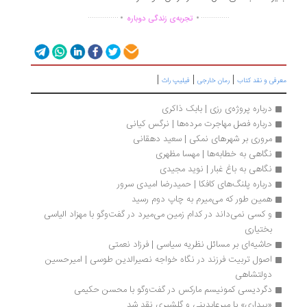
.
.
...............
..............
تجربه‌ی زندگی دوباره
|
|
|
رفی و نقد کتاب
رمان خارجی
فیلیپ راث
درباره پروژه‌ی رزی | بابک ذاکری
درباره فصل مهاجرت مرده‌‏ها | نرگس کیانی
مروری بر شهرهای نمکی | سعید دهقانی
نگاهی به خطابه‌ها | مهسا مظهری
نگاهی به باغ غبار | نوید مجیدی
درباره پلنگ‌های کافکا | حمیدرضا امیدی سرور
همین طور که می‌میرم به چاپ دوم رسید
و کسی نمی‌داند در کدام زمین می‌میرد در گفت‌وگو با مهزاد الیاسی 
بختیاری
حاشیه‌ای بر مسائل نظریه سیاسی | فرزاد نعمتی
اصول تربیت فرزند در نگاه خواجه نصیرالدین طوسی | امیرحسین 
دولتشاهی
دگردیسی کمونیسم مارکس در گفت‌وگو با محسن حکیمی
«بیداری» با میرعابدینی و گلشیری نقد شد