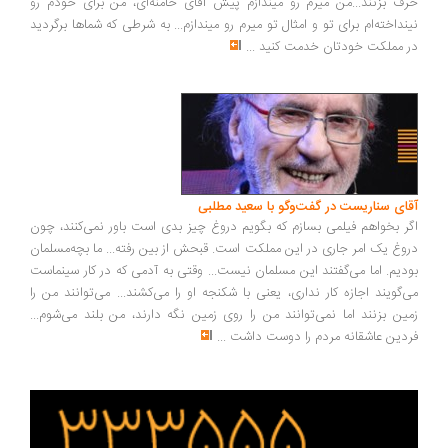
ف بزنند...من میرم رو میندازم پیش آقای خامنه‌ای، من برای خودم رو
نداخته‌ام برای تو و امثال تو میرم رو میندازم... به شرطی که شماها برگردید
 مملکت خودتان خدمت کنید
...
ای سناریست در گفت‌وگو با سعید مطلبی
ر بخواهم فیلمی بسازم که بگویم دروغ چیز بدی است باور نمی‌کنند، چون
وغ یک امر جاری در این مملکت است. قبحش از بین رفته... ما بچه‌مسلمان
دیم. اما می‌گفتند این مسلمان نیست... وقتی به آدمی که در کار سینماست
‌گویند اجازه کار نداری، یعنی با شکنجه او را می‌کشند... می‌توانند من را
ین بزنند اما نمی‌توانند من را روی زمین نگه دارند، من بلند می‌شوم...
دین عاشقانه مردم را دوست داشت
...