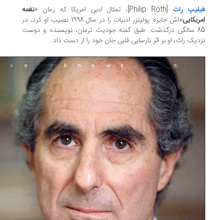
لیپ راث
[Philip Roth]، تمثال ادبی امریکا که رمان «
نغمه
ریکایی
»‌اش جایزه پولیتزر ادبیات را در سال 1998 نصیب او کرد، در
85 سالگی درگذشت. طبق گفته جودیث ترمان، نویسنده و دوست
دیک راث، او بر اثر نارسایی قلبی جان خود را از دست داد.