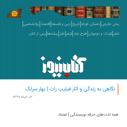
ان خارجی
داستان کوتاه
تاریخ
دین و فلسفه
اقتصاد
روانشناسی
ر
کودک و نوجوان
طرح جلد
فیلم
طنز
ریشه‌ها
پس از کتاب
نگاهی به زندگی و آثار فیلیپ راث | بهار سرلک
03 خرداد 1397
ه لذت‌های حرفه نویسندگی | اعتماد