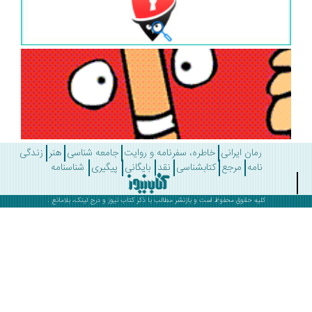
رمان ایرانی
خاطره، سفرنامه و روایت
جامعه شناسی
هنر
زندگی
نامه
مرجع
کتابشناسی
نقد
بایگانی
پیگیری
شناسنامه
کلیه حقوق محفوظ است و بازنشر مطالب با ذکر
کتاب نیوز
و درج لینک، بلامانع .