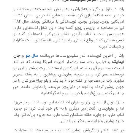
خشی از رمان «
شوهر کمونیست من
» 1998) .
ث در طول زندگی حرفه‌ای‌اش بارها نقش شخصیت‌های مختلف را
د بر صفحه کاغذ بازی کرد؛ شخصیت‌هایی که در پی معنای کشف
امریکایی بودن، یهودی بودن، نویسندگی یا مردانگی بودند. سال 1984
ز در مصاحبه با پاریس ریویو گفته بود: «این شغل لذت‌‌هایی دارد،
ین بس است. با نقاب بگردی. نقش بازی کنی. آدم‌ها باور کنند تو
ی هستی که در واقع نیستی. وانمود کنی. بالماسکه‌ای است مکارانه
شیطنت‌آمیز.»
ث را آخرین نویسنده قدر سفیدپوست‌ها می‌دانند؛
سال بلو
و
جان
دایک
و فیلیپ راث، سه زمامدار ادبیات امریکا بودند که در قله‌
بیات نیمه دوم قرن بیستم این کشور ایستادند. راث بیشتر از این دو
یسنده عمر کرد و در نتیجه رمان‌های بیشتری را به رشته تحریر
آورد. راث در مصاحبه‌ای گفته بود: «آپدایک و بلو چراغ‌های‌شان را در
ان روشن کردند و آنچه در دنیا روی می‌دهد را نمایش دادند. من
له‌ای کندم و چراغ‌قوه‌ام را درون این چاله گرفته‌ام.»
یزه نوبل از اعطای برترین عنوان ادبیات به این نویسنده سر باز می‌زد
ا او عنوان‌های افتخارآمیز دیگری را به نام خود ثبت کرد: دو جایزه
اب ملی، دو جایزه حلقه منتقدان کتاب ملی، سه جایزه پن/فاکنر، یک
یزه پولیتزر و جایزه من بوکر بین‌المللی.
 دهه هفتم زندگی‌اش زمانی که اغلب نویسنده‌ها به استراحت