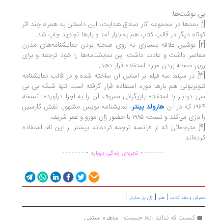
 نوشت‌ها:
1] بعدها در مجموعه آثار صادق هدایت، این داستان به همراه چند اثر
تاه دیگر در قالب کتاب هم به بازار آمد و بارها تجدید چاپ شد.
[2] نوشین علاقه بسیاری به روی صحنه بردن نمایشنامه‌های مدرن
اصر داشت و عادت داشت این نمایشنامه‌ها را خود ترجمه و برای
ی صحنه بردن مورد استفاده قرار دهد.
[3] در سینما سه فیلم بر اساس آن ساخته شده و در قالب نمایشنامه
ویزیونی هم بارها مورد استفاده قرار گرفته است تنها شبکه بی بی
 دو بار با استفاده بازیگرانی معروف آن را به اجرا درآورده: نسخه
که در آن
هارولد پینتر
، نمایشنامه نویس مشهور، نقش گارسین
ازی می‌کند و نسخه ۱۹۸۵ با حضور ژان مورو و عمر شریف.
[4] مترجمانی که از فرانسه ترجمه کرده‌اند بیشتر از این نام استفاده
ده‌اند.
.
.
...............
..............
تجربه‌ی زندگی دوباره
|
|
|
رفی و نقد کتاب
هنر
ژان پل سارتر
کیست که نداند رنج چیست | ساهره رستمی