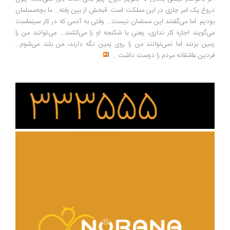
وغ یک امر جاری در این مملکت است. قبحش از بین رفته... ما بچه‌مسلمان
دیم. اما می‌گفتند این مسلمان نیست... وقتی به آدمی که در کار سینماست
‌گویند اجازه کار نداری، یعنی با شکنجه او را می‌کشند... می‌توانند من را
ین بزنند اما نمی‌توانند من را روی زمین نگه دارند، من بلند می‌شوم...
دین عاشقانه مردم را دوست داشت
...