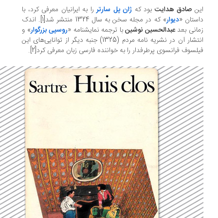
ن
صادق هدایت
بود که
ژان پل سارتر
را به ایرانیان معرفی کرد، با
ستان «
دیوار
» که در مجله سخن به سال 1324 منتشر شد[1]. اندک
انی بعد
عبدالحسین نوشین
با ترجمه نمایشنامه «
روسپی بزرگوار
» و
انتشار آن در نشریه نامه مردم (1325) جنبه دیگر از توانایی‌های این
لسوف فرانسوی پرطرفدار را به خواننده فارسی زبان معرفی کرد[2].