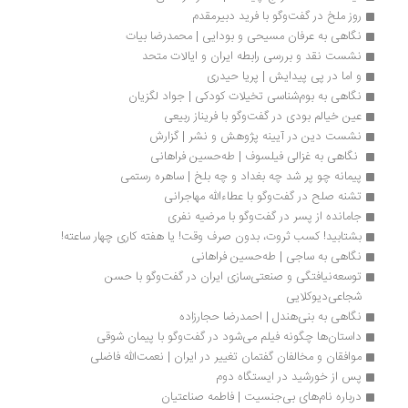
روز ملخ در گفت‌وگو با فرید دبیرمقدم
نگاهی به عرفان مسیحی و بودایی | محمدرضا بیات
نشست نقد و بررسی رابطه ایران و ایالات متحد
و اما در پی پیدایش | پریا حیدری
نگاهی به بوم‌شناسی تخیلات کودکی | جواد لگزیان
عین خیالم بودی در گفت‌وگو با فریناز ربیعی
نشست دین در آیینه پژوهش و نشر | گزارش
 نگاهی به غزالی فیلسوف | طه‌حسین فراهانی
پیمانه چو پر شد چه بغداد و چه بلخ | ساهره رستمی
تشنه صلح در گفت‌وگو با عطاءالله مهاجرانی
جامانده از پسر در گفت‌و‌گو با مرضیه نفری
بشتابید! کسب ثروت، بدون صرف وقت! یا هفته کاری چهار ساعته!
نگاهی به ساجی | طه‌حسین فراهانی
توسعه‌نیافتگی و صنعتی‌سازی ایران در گفت‌وگو با حسن 
شجاعی‌دیوکلایی
نگاهی به بنی‌هندل | احمدرضا حجارزاده 
داستان‌ها چگونه فیلم می‌شود در گفت‌وگو با پیمان شوقی
موافقان و مخالفان گفتمان تغییر در ایران | نعمت‌الله فاضلی
پس از خورشید در ایستگاه دوم
درباره نام‌های بی‌جنسیت | فاطمه صناعتیان