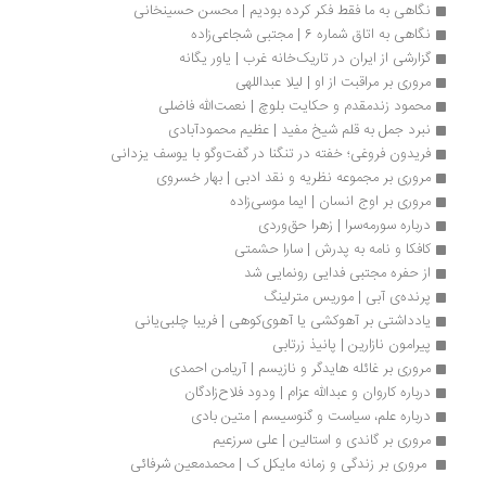
نگاهی به ما فقط فکر کرده بودیم | محسن حسینخانی
نگاهی به اتاق شماره 6 | مجتبی شجاعی‌زاده
گزارشی از ایران در تاریک‌خانه غرب | یاور یگانه
مروری بر مراقبت از او | لیلا عبداللهی
محمود زندمقدم و حکایت بلوچ | نعمت‌الله فاضلی
نبرد جمل به قلم شیخ مفید | عظیم محمودآبادی
فریدون فروغی؛ خفته در تنگنا در گفت‌وگو با یوسف یزدانی
مروری بر مجموعه نظریه و نقد ادبی | بهار خسروی
مروری بر اوج انسان | ایما موسی‌زاده
درباره سورمه‌سرا | زهرا حق‌وردی
کافکا و نامه به پدرش | سارا حشمتی
از حفره مجتبی فدایی رونمایی شد
پرنده‌ی آبی | موریس مترلینگ
یادداشتی بر آهوکشی‌ یا آهوی‌کوهی | فریبا چلبی‌یانی
پیرامون نازارین | پانیذ زرتابی
مروری بر غائله هایدگر و نازیسم | آریامن احمدی
درباره کاروان و عبدالله عزام | ودود فلاح‌زادگان
درباره علم، سیاست و گنوسیسم | متین بادی
مروری بر گاندی و استالین | علی سرزعیم
 مروری بر زندگی و زمانه مایکل ک | محمدمعین شرفائی