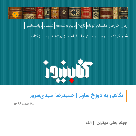
ان خارجی
داستان کوتاه
تاریخ
دین و فلسفه
اقتصاد
روانشناسی
ر
کودک و نوجوان
طرح جلد
فیلم
طنز
ریشه‌ها
پس از کتاب
نگاهی به دوزخ سارتر | حمیدرضا امیدی‌سرور
20 خرداد 1396
نم یعنی دیگران! | الف