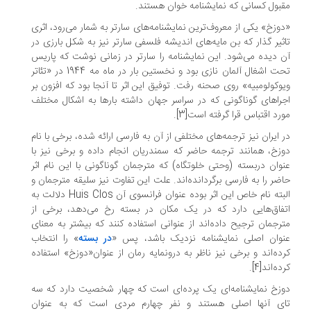
بول کسانی که نمایشنامه خوان هستند.
وزخ» یکی از معروف‌ترین نمایشنامه‌های سارتر به شمار می‌رود، اثری
ثیر گذار که بن مایه‌های اندیشه فلسفی سارتر نیز به شکل بارزی در
 دیده می‌شود. این نمایشنامه را سارتر در زمانی نوشت که پاریس
تحت اشغال آلمان نازی بود و نخستین بار در ماه مه 1944 در «تئاتر
وکولومبیه» روی صحنه رفت. توفیق این اثر تا آنجا بود که افزون بر
راهای گوناگونی که در سراسر جهان داشته بارها به اشکال مختلف
رد اقتباس قرا گرفته است[3].
 ایران نیز ترجمه‌های مختلفی از آن به فارسی ارائه شده، برخی با نام
زخ، همانند ترجمه حاضر که سمندریان انجام داده و برخی نیز با
وان دربسته (وحتی خلوتگاه) که مترجمان گوناگونی با این نام اثر
ضر را به فارسی برگردانده‌اند. علت این تفاوت نیز سلیقه مترجمان و
البته نام خاص این اثر بوده عنوان فرانسوی آن Huis Clos دلالت به
فاق‌هایی دارد که در یک مکان در بسته رخ می‌دهد، برخی از
رجمان ترجیح داده‌اند از عنوانی استفاده کنند که بیشتر به معنای
وان اصلی نمایشنامه نزدیک باشد، پس «
در بسته
» را انتخاب
ده‌اند و برخی نیز ناظر به درونمایه رمان از عنوان«دوزخ» استفاده
ه‌اند[4].
زخ نمایشنامه‌ای یک پرده‌ای است که چهار شخصیت دارد که سه
ی آنها اصلی هستند و نفر چهارم مردی است که به عنوان