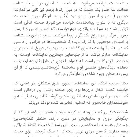
شخدمت خوانده می‌شود. سه شخصیت اصلی در این نمایشنامه
انند سه ضلع یک مثلث که در عین ارتباط برهم نیز تاثیر می‌گذارند:
 زن (استل و اینس) و دو مرد (یکی به نام گارسن و شخصیت
گری که با عنوان پیشخدمت خوانده می‌شود)، صحنه اتاقی است
ئین شده به سبک امپراتوری دوم فرانسه، که استل، اینس و گارسن
 از مرگ و در دوزخ یکدیگر را پیدا می‌کنند. سارتر در این نمایشنامه
 استادی موقعیتی را تدارک دیده تا شخصیت‌ها در هراس از عاقبتی
 در انتظار آنهاست به مرور گذشته خود بپردازند. دوزخ شاید بهترین
ایشنامه سارتر نباشد اما از جنبه‌هایی مهمترین نمایشنامه اوست. به
وص اثری کلیدی است که همراه با تهوع در اوایل کارنامه او بازتاب
نده دیدگاه‌های فلسفی او و مشخصا اگزیستانسیالیسمی که از آن
 به عنوان چهره شاخص نمایندگی می‌کرد.
ته جالب اینکه این نمایشنامه بدون هیچ مشکلی در زمانی که
انسه تحت اشغال نازی‌ها بود روی صحنه رفت، این درحالی است
 سارتر در این نمایش به شکلی نمادین گوشه کنایه‌ای به فرانسه و
استمداران فرانسوی که تسلیم آلمانی‌ها شده بودند می‌زند.
صیت‌هایی که با توجه به کرده خود و همچنین ذهنیتی که از
ونگی دوزخ و عذابهایش در ذهن دارند، منتظر شکنجه‌هایی
مانی هستند با محکومیتی ابدی. این سه شخصیت نقطه اشتراکی
هم ندارند، گارسن مردی ترسو است که از جنگ گریخته، برای نجات