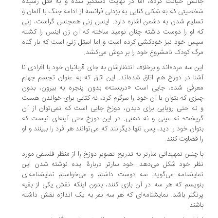
نش خیانت کرده، اما در نهایت دستگیر شده و به قتل رسیده
صیتی که به شکلی کنایی به بزدلی فرانسه از ادامه جنگ با آلمان و
لیم شدن به دشمن اشاره دارد. اینس زنی همجنس گراست، زنی
 او را دوست داشته چنان نومید ساخته که آن زن اینس را کشته
س خود نیز خودکشی کرده است و اما استل زنی است که بار گناه
گ کودک نامشروع خود را بر دوش می‌کشد.
ن سه مرده‌اند و برخلاف انتظارشان به جای قربانیان خود با افرادی نا
نا در دوزخ هم اتاق شده‌اند. این اتاق که به عنوان تجسم جهنم
رفی شده، جایی است «دربسته» بدون پنجره به بیرون، بدون
زی که بتوان با آن خود را سرگرم کرد، نه کتابی برای خواندن هست
نه حتی رویایی برای دیدن، دوزخ جایی است که نمی‌توان از آن
یخت؛ نه عینی و نه ذهنی. در این دوزخ حتی آینه‌ای نیست که
وان خود را دید، پس تنها دیگرانند که می‌توانند هر فرد را ببینند و او
 قضاوت کنند.
 چنبن تمهیداتی سارتر به تدریج تصویر دوزخ را از منظر فلسفی مورد
ر خود شکل می‌دهد. خود سارتر دربارۀ ایده نوشته شدن این
ایشنامه می‌گوید: سه دوست داشتم و می‌خواستم نمایشنامه‌ای
ویسم که هر سه در آن بازی کنند، بدون اینکه نقش یکی از بقیه
نگتر باشد. نمایشنامه‌ای که هر سه نفر به یک اندازه نقش داشته
شند.