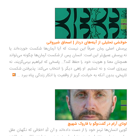
انشی تحلیلی از آینه‌های دردار | اسحاق شیروانی
سش اصلی رمان صرفاً این نیست که آیا آرمان‌ها شکست خورده‌اند یا
.پرسش عمیق‌تر این است: انسان پس از شکست آرمان‌ها چگونه می‌تواند
چنان معنا و هویت خود را حفظ کند؟... پاسخی که ابراهیم برمی‌گزیند، نه
روزی است و نه تسلیم. او راهی دیگر را انتخاب می‌کند: پذیرفتن شکست
ریخی، بدون آنکه به خیانت، گریز از واقعیت یا انکار زندگی پناه ببرد
...
ونای آرام در گفت‌وگو با فاروک شهیچ
یی انسان‌ها ترمزِ خود را از دست داده‌اند و آن کُدِ اخلاقی که نگهبان عقل