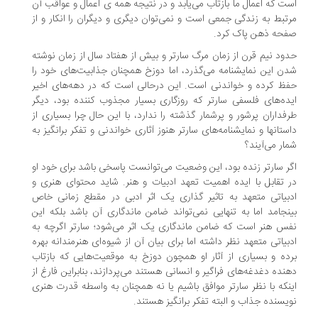
ت که اعمال ما بازتاب می‌یابد و در نتیجه همه ی اعمال و عواقب آن
تبط به زندگی جمعی است و نمی‌توان دیگری و دیگران را انکار و از
حه ذهن پاک کرد.
ود نیم قرن از زمان مرگ سارتر و بیش از هفتاد سال از زمان نوشته
ن این نمایشنامه می‌گذرد، اما دوزخ همچنان جذابیت‌های خود را
ظ کرده و خواندنی است. این درحالی است که در دهه‌های اخیر
ده‌های فلسفی سارتر که روزگاری بسیار مجذوب کننده بود، دیگر
فداران پرشور و پرشمار گذشته را ندارد، با این حال چرا بسیاری از
ستانها و نمایشنامه‌های سارتر هنوز آثاری خواندنی و تفکر برانگیز به
ار می‌آیند؟
ر سارتر زنده بود، این وضعیت می‌توانست پاسخی باشد برای خود او
 تقابل با ایده اهمیت تعهد ادبیات و هنر. شاید محتوای هنری و
بیاتی متعهد به تاثیر گذاری یک اثر ادبی در مقطع زمانی خاص
نجامد اما به تنهایی نمی‌تواند ضامن ماندگاری آن باشد بلکه این
س هنر است که ضامن ماندگاری یک اثر می‌شود؛ سارتر اگرچه به
بیاتی متعهد نظر داشته اما برای بیان آن از شیوه‌ای هنرمندانه بهره
ده و بسیاری از آثار او همچون دوزخ به موقعیت‌هایی که بازتاب
نده دغدغه‌های فراگیر و انسانی هستند می‌پردازند، بنابراین فارغ از
نکه با نظر سارتر موافق باشیم یا نه همچنان به واسطه قدرت هنری
یسنده جذاب و البته تفکر برانگیز هستند.