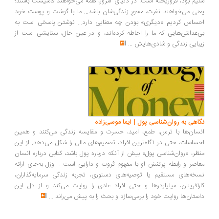
یم بود، فروریخته است. در دنیای امروز، همه می‌خواهند فاشیست باشند؛
نی می‌خواهند نفرت، محورِ زندگی‌شان باشد... ما با گوشت و پوست خود
ساس کردیم «دیگری» بودن چه معنایی دارد... نوشتن پاسخی است به
‌عدالتی‌هایی که ما را احاطه کرده‌اند، و در عین حال، ستایشی است از
بایی زندگی و شادی‌هایش
...
اهی به روان‌شناسی پول | ایما موسی‌زاده
سان‌ها با ترس، طمع، امید، حسرت و مقایسه زندگی می‌کنند و همین
ساسات، حتی در آگاه‌ترین افراد، تصمیم‌های مالی را شکل می‌دهد. از این
ظر، «روان‌شناسی پول» بیش از آنکه درباره پول باشد، کتابی درباره انسان
اصر و رابطه پرتنش او با مفهوم ثروت و دارایی است... اوزل به‌جای ارائه
خه‌های مستقیم یا توصیه‌های دستوری، تجربه زندگی سرمایه‌گذاران،
رآفرینان، میلیاردرها و حتی افراد عادی را روایت می‌کند و از دل این
ستان‌ها روایت خود را برمی‌سازد و بحث را به پیش می‌راند
...