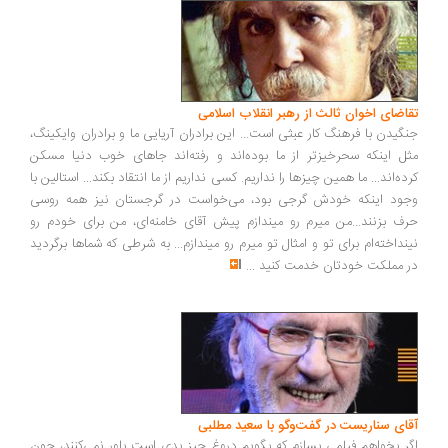
اضای اخوان ثالث از رهبر انقلاب اسلامی
گیدن با فرهنگ کار عبثی است... این برادران آریایی ما و برادران وایکینگ،
ل اینکه سحرخیزتر از ما بوده‌اند و رفته‌اند جاهای خوب دنیا مسکن
ده‌اند... ما همین چیزها را نداریم. کسی نداریم از ما انتقاد بکند... استالین با
ود اینکه خودش گرجی بود، می‌خواست در گرجستان نیز همه روسی
ف بزنند...من میرم رو میندازم پیش آقای خامنه‌ای، من برای خودم رو
نداخته‌ام برای تو و امثال تو میرم رو میندازم... به شرطی که شماها برگردید
 مملکت خودتان خدمت کنید
...
ای سناریست در گفت‌وگو با سعید مطلبی
ر بخواهم فیلمی بسازم که بگویم دروغ چیز بدی است باور نمی‌کنند، چون