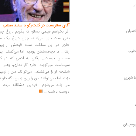
لی
آقای سناریست در گفت‌وگو با سعید مطلبی
اعتیان
اگر بخواهم فیلمی بسازم که بگویم دروغ چی
بدی است باور نمی‌کنند، چون دروغ یک امر
جاری در این مملکت است. قبحش از بین
‌غیب
رفته... ما بچه‌مسلمان بودیم. اما می‌گفتند ای
مسلمان نیست... وقتی به آدمی که در کار
سینماست می‌گویند اجازه کار نداری، یعنی ب
شکنجه او را می‌کشند... می‌توانند من را زمی
ا شهری
بزنند اما نمی‌توانند من را روی زمین نگه دارند
من بلند می‌شوم... فردین عاشقانه مردم را
دوست داشت
...
وه‌چیان