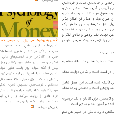
شادی‌هایش
...
هتر فهمی از خردمندی ست، و خردمندی
 قریب و قرین است. نقد و نقادی،
ق و موضوع مورد نقد و بررسی است. و
 میزان عیار و اعتذار آن امکان پذیر
، برای اهل اندیشه و علم و دانش یک
 بدیل برای صیقل دادن داشته ها و
بدین جهت، نقد پژوهی و نقادی تفکر و
می را تازه و باطراوت نماید و نقایص
نگاهی به روان‌شناسی پول | ایما موسی‌زاده
انسان‌ها با ترس، طمع، امید، حسرت و
مقایسه زندگی می‌کنند و همین احساسات،
شده است:
حتی در آگاه‌ترین افراد، تصمیم‌های مالی ر
است که خود شامل ده مقاله کوتاه به
شکل می‌دهد. از این منظر، «روان‌شناسی پول
بیش از آنکه درباره پول باشد، کتابی دربار
 در آمده است و شامل دوازده مقاله
انسان معاصر و رابطه پرتنش او با مفهوم ثرو
و دارایی است... اوزل به‌جای ارائه نسخه‌ها
بخش تألیف شده است. این فصل شامل
مستقیم یا توصیه‌های دستوری، تجربه زندگی
د پژوهی است و متضمن یازده مقاله
سرمایه‌گذاران، کارآفرینان، میلیاردرها و حت
افراد عادی را روایت می‌کند و از دل این
و اثربخش، برای نقادان و نقد پژوهی»
داستان‌ها روایت خود را برمی‌سازد و بحث ر
ده و قانون نقد و نقادی است.
به پیش می‌راند
...
ات دانشگاهی دایره دانش در اختیار اهل علم