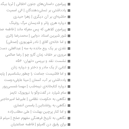
پیرامون داستان‌های جنون اخلاقی | ثریا بیگد
یادداشتی بر تسلی‌دهندگان | الی اسمیت
حاشیه‌ای بر آن دیگری | زهرا حیدری
درباره هری پاتر و قدیسان مرگ رولینگ
پیرامون کلاهی که پسِ معرکه ماند | فاطمه صن
شور شیرین استاد دوایی | محمدرضا زائری
و اما خانه‌ی آفاق | نادر شهریوری (صدقی)
نقدی بر یک ربع مانده به سه | عبدالعلی دست
مروری بر خلاف زمان گارو چو | رضا صائمی
نشست نقد و بررسی «تهران- 56»
کتابی از یک مادر و دختر و درباره زنان
و اما فاشیست جماعت را چطور بشناسیم | پارس
یادداشتی بر آب، آسمان | مینا عارفی‌دوست
درباره کتابخانه‌ی نیمه‌شب | مهسا شمسی‌پور
سام شپارد در گفت‌وگو با نیویورک تایمز
نگاهی به حکومت نظامی | علیرضا امیرحاجبی
نگاهی به رولشتاین | یاسمن انصاری
و اما کنار پرچین بهشت | علی مطلب‌زاده
نگاهی به تاریخ فرهنگی مفهوم صلح | میثم قه
برای رفیق دن کامیلو | فاطمه صناعتیان