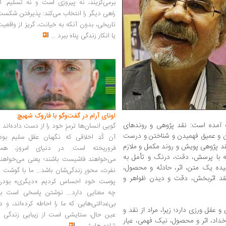
برمی‌گزیند، نه پیروزی است و نه تسلیم. ا
راهی دیگر را انتخاب می‌کند: پذیرفتن شکس
تاریخی، بدون آنکه به خیانت، گریز از واقعی
یا انکار زندگی پناه ببرد
...
اونای آرام در گفت‌وگو با فاروک شهیچ‭
 آمده است: نقد پژوهی و روندهای
گویی انسان‌ها ترمزِ خود را از دست داده‌اند 
ن و عمیق فهمیدن و شناختن و درست
آن کُدِ اخلاقی که نگهبان عقل سلیم بود،
د پژوهی پویش و روند مکمل و ملازم
فروریخته است. در دنیای امروز، همه
ه با پرسش، دقت، درنگ و تأمل به
می‌خواهند فاشیست باشند؛ یعنی می‌خواهند
یده یک متن، اثر، حادثه و محصول،
نفرت، محورِ زندگی‌شان باشد... ما با گوشت 
نقد اثربخش، دقت و دیدن ظواهر و
پوست خود احساس کردیم «دیگری» بودن
چه معنایی دارد... نوشتن پاسخی است به
بی‌عدالتی‌هایی که ما را احاطه کرده‌اند، و د
عقل ورزی دارد؛ زیرا، مراد از نقد و
عین حال، ستایشی است از زیبایی زندگی و
د، اثر و محصول، نیک فهمی، عیار