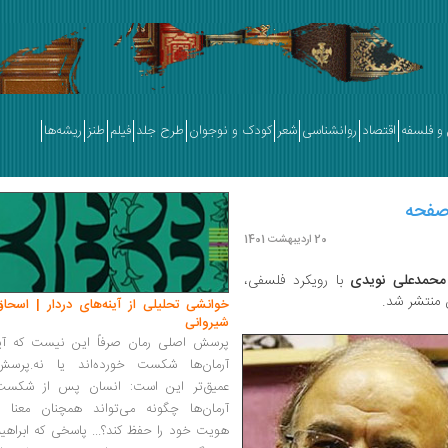
و فلسفه
اقتصاد
روانشناسی
شعر
کودک و نوجوان
طرح جلد
فیلم
طنز
ریشه‌ها
20 اردیبهشت 1401
محمدعلی نویدی
با رویکرد فلسفی،
 منتشر شد.
خوانشی تحلیلی از آینه‌های دردار | اسحاق
شیروانی
پرسش اصلی رمان صرفاً این نیست که آیا
آرمان‌ها شکست خورده‌اند یا نه.پرسش
عمیق‌تر این است: انسان پس از شکست
آرمان‌ها چگونه می‌تواند همچنان معنا و
هویت خود را حفظ کند؟... پاسخی که ابراهی