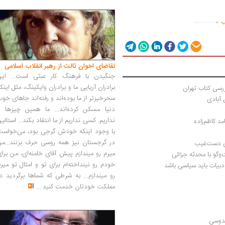
.
..............
ب
تقاضای اخوان ثالث از رهبر انقلاب اسلامی
جنگیدن با فرهنگ کار عبثی است... این
برادران آریایی ما و برادران وایکینگ، مثل اینک
رسی کتاب تهران
سحرخیزتر از ما بوده‌اند و رفته‌اند جاهای خو
 آبادی
دنیا مسکن کرده‌اند... ما همین چیزها را
نداریم. کسی نداریم از ما انتقاد بکند... استالی
مد کاظم‌زاده
با وجود اینکه خودش گرجی بود، می‌خواست
در گرجستان نیز همه روسی حرف بزنند...من
لی دست‌غیب
میرم رو میندازم پیش آقای خامنه‌ای، من برا
‌وگو با محدثه جزائی
خودم رو نینداخته‌ام برای تو و امثال تو میر
دبیات باید سیاسی باشد
رو میندازم... به شرطی که شماها برگردید د
مملکت خودتان خدمت کنید
...
قدوسی