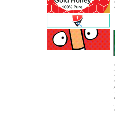
و
ت
ت
و
و
ر