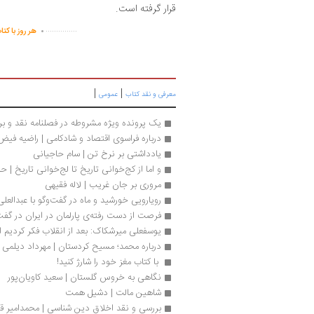
قرار گرفته است.
.
...............
هر روز با کتا
|
|
معرفی و نقد کتاب
عمومی
یک پرونده ویژه مشروطه در فصلنامه نقد و بر
درباره فراسوی اقتصاد و شادکامی | راضیه فیض
یادداشتی بر نرخ تن | سام حاجیانی
و اما از کج‌خوانی تاریخ تا لج‌خوانی تاریخ | حا
مروری بر جان غریب | لاله فقیهی
رویارویی خورشید و ماه در گفت‌وگو با عبدالع
فرصت از دست رفته‌ی پارلمان در ایران در گفت
یوسفعلی میرشکاک: بعد از انقلاب فکر کردیم ا
درباره محمد؛ مسیح کردستان | مهرداد دیلمی
 با کتاب مغز خود را شارژ کنید!
نگاهی به خروس گلستان | سعید کاویان‌پور
شاهین مالت | دشیل همت
بررسی و نقد اخلاق دین شناسی | محمدامیر 