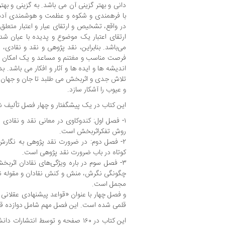
دانی و بهتر گزینی آن می باشد. به گزینی و ب
با فرهمندی و شکوه و عظمت و هوشمندی آدمی
در واقع، تشخیص و ارتقای عیار و اعتبار متعل
ارتقای اعتبار یک موضوع و پدیده با عیان شدن
می‌باشد. بنابراین، نقد پژوهی و نقد و نقادی
فرصت مناسب و مغتنم و مساعد و یک امکان بی
اندیشه ها و ایده ها و آثار و افکار می باشد. 
تلاش جدی و اثربخش می طلبد تا جان و جهان آد
و عیوب را آشکار سازد.
این کتاب در یک پیشگفتار و چهار فصل تألیف 
۱- فصل اول: کندوکاوی در معانی نقد و نقادی 
روش تفکراثربخش است.
۲- فصل دوم: در ضرورت نقد پژوهی به نگارش
کوتاه در باب ضرورت نقد پژوهی است.
۳- فصل سوم در باره ویژگی‌های نقادان اثر
چگونگی نگرش، منش و کنش نقادان و مقوله نق
مجمل است.
و فصل چهار با عنوان «قواعد پیشنهادی عقلانی 
قلمی شده است. این فصل مهم شامل دوازده قاع
این کتاب در ۱۶۰ صفحه و توسط انتشار