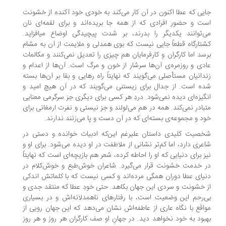
یی که عطا اکنون در آن کار می‌کند به خودی خود آکنده از خشونت
ت و حضور افرادی که از همه جا بریده‌اند و برای لقمه‌ای نان
می‌توانند یکدیگر را بدرند، بر شدت پیچیدگی اوضاع می‎افزاید.
تارگاه قطعاً جایی نیست که بوی همدلی و ملایمت از آن به مشام
سد اما کارگران و کارفرمایان هم چیزی را تعدیل نمی‌کنند و مکالمات
دی و روزمره‌ی آن‌ها سرشار از خون و مرگ است. آن‌ها از اعدام و
دانیان مستأصلی می‌گویند که نهایتاً راه رهایی و بقا بر آن‌ها بسته
ه است. از جدال برای زیستنی می‌گویند که در آن هیچ امید و
گیزه‌ای دیده نمی‌شود. دردِ هر کسی برای دیگری جز سرگرمی معنایی
بادر نمی‌کند. همه در هم می‌لولند و جز نیستی و نفرت ارمغانی برای
د و مجموعه‌ی بسته‌ای که در آن دست و پا می‌زنند ندارند.
صیت کلیدی داستان علیرغم این‌که ادبیات خوانده و دستی در
عری دارد، اما کم‌تر نشانی از ملاطفت در او دیده می‌شود. برای او و
ز برای دنیایی که او را احاطه کرده، شعر هم بازیچه‌ای است که نهایتاً
 خدمت خشونت قرار می‌گیرد. شاعران خوش‌طبع و خوش‌کلام در
یای عطا دوران همگی مرده‌اند و کسی نیست که با کلماتش اندکی
 خشونت و سردی این جهان بکاهد. حتی خودِ عطا که منتقد جدی و
‌رحم این وضعیت است، با رفتارهای ناهمدلانه‌اش و در بسیاری
اقع با نگاه عاری از عاطفه‌اش نشان می‌دهد که این جهان رویی از
بود به خود نخواهد دید. در جهانِ او صف کارگران هر روز و هر روز