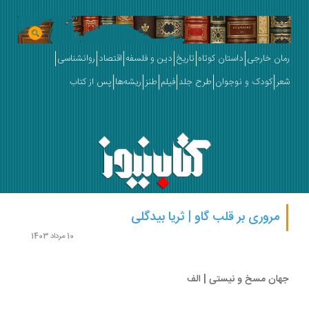
ان خارجی
داستان کوتاه
تاریخ
دین و فلسفه
اقتصاد
روانشناسی
ر
کودک و نوجوان
طرح جلد
فیلم
طنز
ریشه‌ها
پس از کتاب
مروری بر قلب گاو | ثریا بیدگلی
10 مرداد 1403
ان مسخ و نیستی | الف