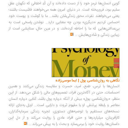
یی انسان‌ها ترمزِ خود را از دست داده‌اند و آن کُدِ اخلاقی که نگهبان عقل
یم بود، فروریخته است. در دنیای امروز، همه می‌خواهند فاشیست باشند؛
نی می‌خواهند نفرت، محورِ زندگی‌شان باشد... ما با گوشت و پوست خود
ساس کردیم «دیگری» بودن چه معنایی دارد... نوشتن پاسخی است به
‌عدالتی‌هایی که ما را احاطه کرده‌اند، و در عین حال، ستایشی است از
بایی زندگی و شادی‌هایش
...
اهی به روان‌شناسی پول | ایما موسی‌زاده
سان‌ها با ترس، طمع، امید، حسرت و مقایسه زندگی می‌کنند و همین
ساسات، حتی در آگاه‌ترین افراد، تصمیم‌های مالی را شکل می‌دهد. از این
ظر، «روان‌شناسی پول» بیش از آنکه درباره پول باشد، کتابی درباره انسان
اصر و رابطه پرتنش او با مفهوم ثروت و دارایی است... اوزل به‌جای ارائه
خه‌های مستقیم یا توصیه‌های دستوری، تجربه زندگی سرمایه‌گذاران،
رآفرینان، میلیاردرها و حتی افراد عادی را روایت می‌کند و از دل این
ستان‌ها روایت خود را برمی‌سازد و بحث را به پیش می‌راند
...