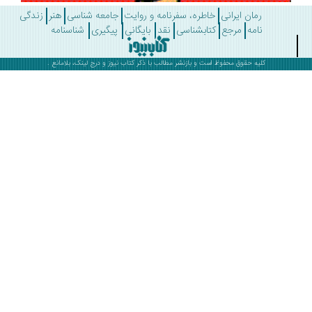
رمان ایرانی
خاطره، سفرنامه و روایت
جامعه شناسی
هنر
زندگی
نامه
مرجع
کتابشناسی
نقد
بایگانی
پیگیری
شناسنامه
کلیه حقوق محفوظ است و بازنشر مطالب با ذکر
کتاب نیوز
و درج لینک، بلامانع .