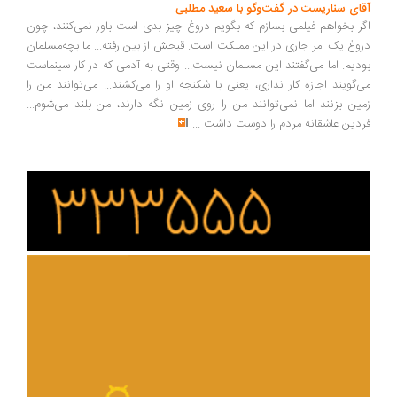
ای سناریست در گفت‌وگو با سعید مطلبی
ر بخواهم فیلمی بسازم که بگویم دروغ چیز بدی است باور نمی‌کنند، چون
وغ یک امر جاری در این مملکت است. قبحش از بین رفته... ما بچه‌مسلمان
دیم. اما می‌گفتند این مسلمان نیست... وقتی به آدمی که در کار سینماست
‌گویند اجازه کار نداری، یعنی با شکنجه او را می‌کشند... می‌توانند من را
ین بزنند اما نمی‌توانند من را روی زمین نگه دارند، من بلند می‌شوم...
دین عاشقانه مردم را دوست داشت
...