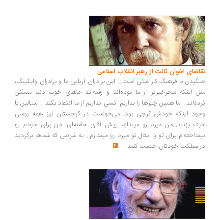
اضای اخوان ثالث از رهبر انقلاب اسلامی
گیدن با فرهنگ کار عبثی است... این برادران آریایی ما و برادران وایکینگ،
ل اینکه سحرخیزتر از ما بوده‌اند و رفته‌اند جاهای خوب دنیا مسکن
ده‌اند... ما همین چیزها را نداریم. کسی نداریم از ما انتقاد بکند... استالین با
ود اینکه خودش گرجی بود، می‌خواست در گرجستان نیز همه روسی
ف بزنند...من میرم رو میندازم پیش آقای خامنه‌ای، من برای خودم رو
نداخته‌ام برای تو و امثال تو میرم رو میندازم... به شرطی که شماها برگردید
 مملکت خودتان خدمت کنید
...