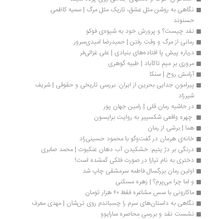
نگاهی به روشن مثل عشق، تاریک مثل مرگ | سمیه کاظمی 
حسنوند 
نقد چیست؟ و پرورش خود به شیوه‌ی فوکو
رمانی از مرگ و وقت رفتن | حمیدرضا امیدی‌سرور
درباره پیش پا افتاده‌های بنیادی | علی غزالی‌فر
مروری بر میمِ تاکآباد | طبیه گوهری
آرامش روح | سنکا
پیرامون جدایی بحرین از ایران: بررسی تاریخی و حقوقی | شریف 
شیرزاد
در حاشیه رمان قلی | رامین جهان پور
 چهره واقعی شکسپیر به روایت برایسون 
هما | برشی از رمان
خانه‌ی هرمان در گفت‌وگو با محمود حسینی‌زاد
درنگی بر درّ یتیم: خشکیدن آب دهان عنکبوت | محمد صابری
دختری به نام تیارا در صورت فلکی گمشده است!
اولین رمان بزرگسال فاطمه سرمشقی چاپ شد
و اما چرا می‌پرم؟ | زهره مسکنی
ماکارونی با سس مشاعره فقط ۶٠ هزار تومان
نگاهی به داستان‌های سرم را چسباندم روی تن‌شان | مهدی معرف
نشست نقد و بررسی محاصره سارایوو