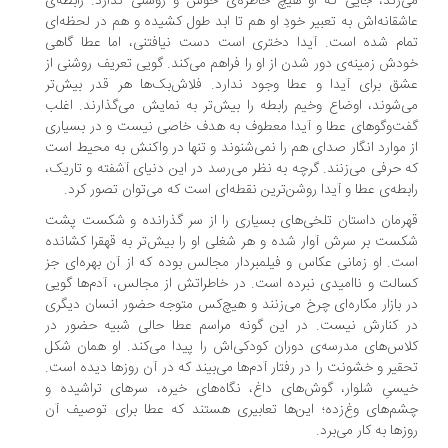
‌زند، جایی که او هیچ خاطره‌ی خوش و روشنی ندارد. رابطه‌ی
شقانه‌اش به تعبیر خودِ او هم تا ابد طول کشیده و هم در لحظه‌ای
ام شده است. آیدا دختری است دست نیافتنی، اما عطا گاهی
دش زمینه‌ی دور شدن از او را فراهم می‌کند. گویی تعریف روشنی از
ق برای آیدا و عطا وجود ندارد. فلاش‌بک‌ها هر قدر بیش‌تر
‌شوند، اوضاع وخیم‌ رابطه را بیش‌تر به نمایش می‌گذارند. اغلب
ت‌وگوهای عطا و آیدا معطوف به هدف خاصی نیست و در بسیاری
 موارد انگار صدای هم را نمی‌شنوند و تنها در واکنش به محیط است
 حرفی می‌زنند. گرچه به نظر می‌رسد در این دنیای آشفته و تاریک،
بطه‌ی عطا و آیدا روشن‌ترین نقطه‌ای است که می‌توان تصور کرد.
رمان داستان تلخی‌های بسیاری را از سر گذرانده و شکست پشت
ست بر سرش آوار شده و هر شغلی او را بیش‌تر به قهقرا کشانده
ت. او زمانی عکاس و فیلمبردار مجالس بوده که از آن بهره‌ای جز
الت و ناامیدی نبرده است. در خاطراتش از مجالس، آدم‌ها گویی
 بازار مکاره‌ای چرخ می‌زنند و هیچ‌کس متوجه حضور انسان دیگری
 کنارش نیست. در این گونه مراسم عطا حالی شبیه حضور در
اس‌های مدرسه‌ی دوران کودکی‌اش را پیدا می‌کند. او همان شکل
قیر و خشونت را در رفتار آدم‌ها می‌بیند که در آن روزها دیده است.
سیِ شلوار، گوش‌های داغ، نگاه‌های خیره، سرهای تراشیده و
م‌های وغ‌زده؛ این‌ها تعابیری هستند که عطا برای توصیف آن
زها به کار می‌برد.