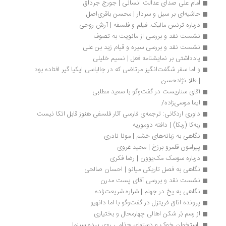
امام علی صدای عدالت انسانی | جورج جرداق
حاشیه‌ای بر سیل و سردار | محسن باقری‌اصل
درباره ترنس مالیک: فیلم و فلسفه | آرش روحی
نشست نقد و بررسی از مانویت به تصوف
نشست نقد و بررسی سیره و قیام زید بن علی
یادداشتی بر نمایشنامه فعل | نسیم خلیلی
و اما سفر شگفت‌انگیز مرتاضی که در جالباسی ایکیا گیر افتاده بود 
| طلا نژادحسن
آقای سناریست در گفت‌وگو با سعید مطلبی
ایما موسی‌زاده/
داوری اردکانی: ترجمه‌ی فارسی آثار فلسفی هنوز قابل اتکا نیست
ربه‌کا (ربکا) | دافنه دوموریه
نگاهی به زبانه‌های خشم | مونا نادری
پیرامون قلمرو برزخ | مجید غروی
درباره سوسک مک‌یوون | رضا فکری
نگاهی به فصل تاریکی میانو | احسان صالحی
نشست نقد و بررسی آقای پست مدرن
نگاهی به یخ در جهنم | شراره شریعت‌زاده
پرونده اتاق فریتزل در گفت‌وگو با اما دانهیو
از رسم بُر شکن اهالی چهارمحال و بختیاری
 استخوان خوک و دستهای جذامی روی پرده سینما 