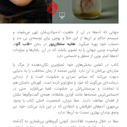
انی که آدم‌ها در آن از ماهیت آدمیزادی‌شان تهی می‌شوند و
ستم حاکم بر آن‌ها از این خلأ و پوچی برای توسعه‌ی بی حد و
اب خود بهره می‎گیرد.
هانیه سلطان‌پور
در رمان «
قلب گاو
»،
شیده چنین جهانی را به تصویر بکشد که در آن، رفتارها و مراودات
م‌ها کم‌تر بویی از منطق و احساس دارد.
اب در تمامی بخش‌های خود تصاویری تکان‌دهنده از مرگ یا
ارزه‌ی بی‌امان با آن دارد. اولین صحنه از رمان مخاطب را به دنیایی
وت می‌کند که سراسر سردی و خشونت است و از زندانیِ
مانده‌ای می‌گوید که خود را حلق‌آویز کرده است. قهرمان داستان هم
 لجاجت و سرسختی‌اش بر خشونت فضا می‌افزاید. حتی در
ساسی‌ترین صحنه‌ها مانند قراری عاشقانه، همه‌ی گفت‌وگوها نشان
 فقدان عواطف دارند. عطا دوران، شخصیت اصلی کتاب با وجود
‌مهریِ آدم‌های اطرافش و انتقادی که در این باره می‌کند، خود نیز
ع چندان بهتری نسبت به آن‌ها ندارد.
ا در خلال وضعیت فلاکت‌بار کنونی گریزهای بی‌شماری به گذشته