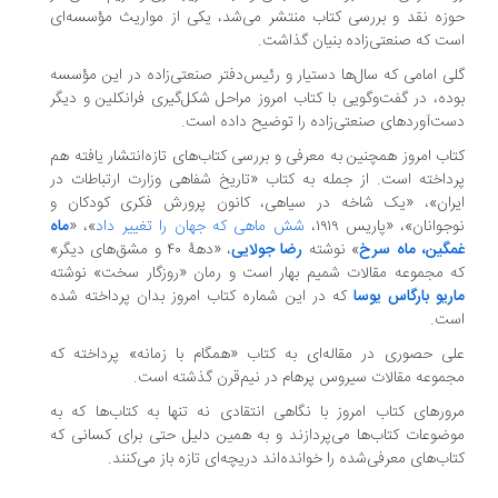
حوزه نقد و بررسی کتاب منتشر می‌شد، یکی از مواریث مؤسسه‌ای
است که صنعتی‌زاده بنیان‌ گذاشت.
گلی امامی که سال‌ها دستیار و رئیس‌دفتر صنعتی‌زاده در این مؤسسه
بوده، در گفت‌وگویی با کتاب امروز مراحل شکل‌گیری فرانکلین و دیگر
دست‌آوردهای صنعتی‌زاده را توضیح داده است.
کتاب امروز همچنین به معرفی و بررسی کتاب‌های تازه‌انتشار یافته هم
پرداخته است. از جمله به کتاب «تاریخ شفاهی وزارت ارتباطات در
ایران»، «یک شاخه در سیاهی، کانون پرورش فکری کودکان و
نوجوانان»، «پاریس ۱۹۱۹،
شش ماهی که جهان را تغییر داد
»، «
ماه
غمگین، ماه سرخ
» نوشته
رضا جولایی
، «دههٔ ۴۰ و مشق‌های دیگر»
که مجموعه مقالات شمیم بهار است و رمان «روزگار سخت» نوشته
ماریو بارگاس یوسا
که در این شماره کتاب امروز بدان پرداخته شده
است.
علی حصوری در مقاله‌ای به کتاب «همگام با زمانه» پرداخته که
مجموعه مقالات سیروس پرهام در نیم‌قرن گذشته است.
مرور‌های کتاب امروز با نگاهی انتقادی نه‌ تنها به کتاب‌ها که به
موضوعات کتاب‌ها می‌‌پردازند و به همین دلیل حتی برای کسانی که
کتاب‌های معرفی‌شده را خوانده‌اند دریچه‌ای تازه باز می‌کنند.