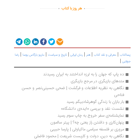
.
.
..............
...............
هر روز با کتاب
|
|
|
|
|
|
پساکتاب
معرفی و نقد کتاب
هنر
رمان ایرانی
تاریخ و سیاست
ماریو بارگاس یوسا
رضا
|
جولایی
ده پاپ که جهان را به لرزه انداختند به ایران رسیدند
متدهای بازیگری در مرجع بازیگری 
نگاهی به نظریه اطلاعات و فرگشت | ضحی حسینی‌نصر و حسن 
فتاحی
بار باران با زندگی گوهرشادبیگم رسید
نشست نقد و بررسی «ایده‌‌ی دانشگاه»
نمایشنامه‌ی سفر خروج به چاپ سوم رسید
پنهان‌کاری و داشتن راز یعنی چه؟ | پیتر سالمون
مروری بر فلسفه سیاسی ماکیاولی | پارسا حبیبی
نگاهی به دین، دولت و کاربست شریعت | محمود فاضلی