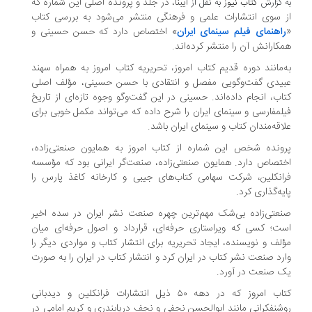
ایبنا، در جلد و پرونده اصلی این شماره که
به گزارش
کتاب نیوز
به نقل از
از سوی انتشارات علمی و فرهنگی منتشر می‌شود به بررسی کتاب
«
راهنمای فیلم سینمای ایران
» اختصاص دارد که حسن حسینی و
همکارانش آن را منتشر کرده‌اند.
به‌مانند دوره قدیم کتاب امروز، تحریریه کتاب امروز به همراه سهند
عبیدی گفت‌وگویی مفصل و انتقادی با حسن حسینی، مؤلف اصلی
کتاب، انجام داده‌اند. حسینی در این گفت‌وگو وجوه تازه‌ای از تاریخ
فیلمفارسی و سینمای ایران را شرح داده که می‌تواند مکمل خوبی برای
علاقه‌مندان کتاب و سینمای ایران باشد.
پرونده شخص این شماره از کتاب امروز به همایون صنعتی‌زاده،
اختصاص دارد. همایون‌ صنعتی‌زاده، صنعت‌گر ایرانی بود که مؤسسه
فرانکلین، شرکت سهامی کتاب‌های جیبی و کارخانه کاغذ پارس را
پایه‌گذاری کرد.
صنعتی‌زاده بی‌شک مهم‌ترین چهره صنعت نشر ایران در سده اخیر
است؛ کسی که ویراستاری حرفه‌ای، قرارداد و اصول حرفه‌ای میان
مؤلف و نویسنده، ایجاد تحریریه برای انتشار کتاب و مواردی دیگر را
وارد صنعت نشر کتاب در ایران کرد و انتشار کتاب در ایران را به صورت
یک صنعت در آورد.
کتاب امروز که در دهه ۵۰ ذیل انتشارات فرانکلین و دیدبانی
روشنفکرانی مانند ابوالحسن نجفی و نجف دریابندری و کریم امامی در