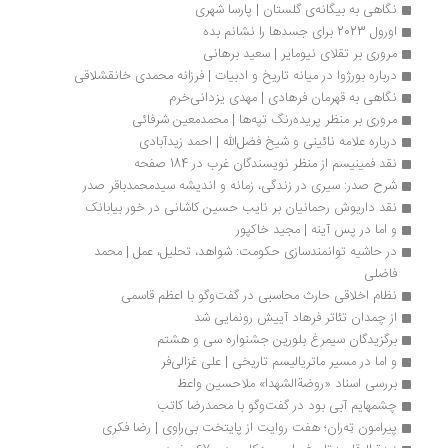
نگاهی به بیگانه‌ی گلستان | پارسا شهری
اورول 2023 برای جسدها را نشانم بده
مروری بر تقلای نیومایر | سعید برهانی
درباره بورژوا در میانه‌ تاریخ و ادبیات | فرزانه محمدی خانقشلاقی
نگاهی به قهرمان فرهادی | مهدی یزدانی‌خرم
مروری بر منظر پریده‌رنگ تپه‌ها | محمدمعین شرفائی
درباره علامه نائینی و شیخ فضل‌الله | احمد زیدآبادی
نقد فمینیسم از منظر نویسندگان غرب در 184 صفحه
شرح ‌صدر: سیری در زندگی، زمانه و اندیشه سیدمحمدباقر صدر
نقد داریوش رحمانیان بر نایب حسین کاشانی در خور بیابانک
و اما در پس آینه | مجید خاکپور
در حاشیه توانمندسازی حکومت: شواهد، تحلیل، عمل | محمد 
فاضلی
نظام اخلاقی حارث محاسبی در گفت‌و‌گو با اعظم قاسمی
از چمدان تئاتر فرهاد آییش رونمایی شد
برگزیدگان سیمرغ بلورین جشنواره سی و هشتم
و اما در مسیر ماتریالیسم تاریخی | علی غزالی‌فر
بررسی اسناد «روضةالشهدا» ملاحسین واعظ
چشمهایم آبی بود در گفت‌وگو با محمدرضا کاتب
پیرامون تِه‌ران؛ هفت روایت از پایتخت بی‌راوی | رضا فکری