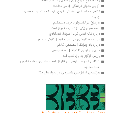
زبدة الوقایع: تاریخ وان و هکاری در 670صفحه
 آوینی دعوای فرهنگی راه ‏می‌انداخت 
نگاهی به امپراتوری عثمانی: تاریخ، فرهنگ و تمدن | محسن 
آزموده
روز ملخ در گفت‌وگو با فرید دبیرمقدم
غلامحسین زرگری‌نژاد ظراف تاریخ است
درباره لنگه کفش قرمز | سولماز نصرآبادی
درباره داستان‌های جی جی بالارد | آنتونی برجس
درباره باد ویرانگر | مصطفی شاملو
مروری بر تهران تا تیرانا | عاطفه جعفری
بازرس گوگول به بازار کتاب آمد 
انعکاس اصلاحات ارضی در آثار آل احمد، ساعدی، دولت ‌آبادی و 
احمد محمود
رمزگشایی از قتل‌های زنجیره‌ای در دیوار سال ۱۳۵۸