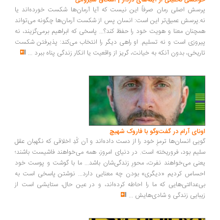
خوانشی تحلیلی از آینه‌های دردار | اسحاق شیروانی
پرسش اصلی رمان صرفاً این نیست که آیا آرمان‌ها شکست خورده‌اند یا
نه.پرسش عمیق‌تر این است: انسان پس از شکست آرمان‌ها چگونه می‌تواند
همچنان معنا و هویت خود را حفظ کند؟... پاسخی که ابراهیم برمی‌گزیند، نه
پیروزی است و نه تسلیم. او راهی دیگر را انتخاب می‌کند: پذیرفتن شکست
تاریخی، بدون آنکه به خیانت، گریز از واقعیت یا انکار زندگی پناه ببرد
...
اونای آرام در گفت‌وگو با فاروک شهیچ‭
گویی انسان‌ها ترمزِ خود را از دست داده‌اند و آن کُدِ اخلاقی که نگهبان عقل
سلیم بود، فروریخته است. در دنیای امروز، همه می‌خواهند فاشیست باشند؛
یعنی می‌خواهند نفرت، محورِ زندگی‌شان باشد... ما با گوشت و پوست خود
احساس کردیم «دیگری» بودن چه معنایی دارد... نوشتن پاسخی است به
بی‌عدالتی‌هایی که ما را احاطه کرده‌اند، و در عین حال، ستایشی است از
زیبایی زندگی و شادی‌هایش
...