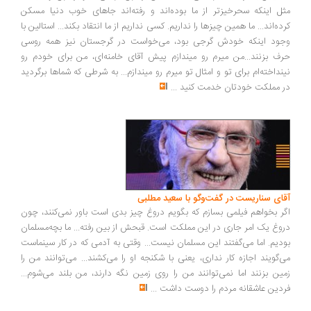
مثل اینکه سحرخیزتر از ما بوده‌اند و رفته‌اند جاهای خوب دنیا مسکن
کرده‌اند... ما همین چیزها را نداریم. کسی نداریم از ما انتقاد بکند... استالین با
وجود اینکه خودش گرجی بود، می‌خواست در گرجستان نیز همه روسی
حرف بزنند...من میرم رو میندازم پیش آقای خامنه‌ای، من برای خودم رو
نینداخته‌ام برای تو و امثال تو میرم رو میندازم... به شرطی که شماها برگردید
در مملکت خودتان خدمت کنید
...
آقای سناریست در گفت‌وگو با سعید مطلبی
اگر بخواهم فیلمی بسازم که بگویم دروغ چیز بدی است باور نمی‌کنند، چون
دروغ یک امر جاری در این مملکت است. قبحش از بین رفته... ما بچه‌مسلمان
بودیم. اما می‌گفتند این مسلمان نیست... وقتی به آدمی که در کار سینماست
می‌گویند اجازه کار نداری، یعنی با شکنجه او را می‌کشند... می‌توانند من را
زمین بزنند اما نمی‌توانند من را روی زمین نگه دارند، من بلند می‌شوم...
فردین عاشقانه مردم را دوست داشت
...