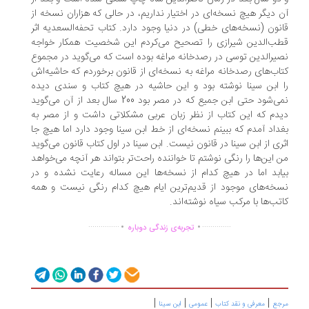
 دیگر هیچ نسخه‌ای در اختیار نداریم، در حالی که هزاران نسخه از
نون (نسخه‌های خطی) در دنیا وجود دارد. کتاب تحفه‌السعدیه اثر
ب‌الدین شیرازی را تصحیح می‌کردم این شخصیت همکار خواجه
یرالدین توسی در رصدخانه مراغه بوده است که می‌گوید در مجموع
اب‌های رصدخانه مراغه به نسخه‌ای از قانون برخوردم که حاشیه‌اش
 ابن سینا نوشته بود و این حاشیه در هیچ کتاب و سندی دیده
نمی‌شود حتی ابن جمیع که در مصر بود 200 سال بعد از آن می‌گوید
دم که این کتاب از نظر زبان عربی مشکلاتی داشت و از مصر به
داد آمدم که ببینم نسخه‌ای از خط ابن سینا وجود دارد اما هیچ جا
ری از ابن سینا در قانون نیست. ابن سینا در اول کتاب قانون می‌گوید
 این‌ها را رنگی نوشتم تا خواننده راحت‌تر بتواند هر آنچه می‌خواهد
ابد اما در هیچ کدام از نسخه‌ها این مساله رعایت نشده و در
خه‌های موجود از قدیم‌ترین ایام هیچ کدام رنگی نیست و همه
تب‌ها با مرکب سیاه نوشته‌اند.
.
.
...............
..............
تجربه‌ی زندگی دوباره
|
|
|
|
جع
معرفی و نقد کتاب
عمومی
ابن سینا