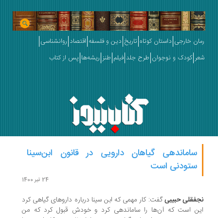
ان خارجی
داستان کوتاه
تاریخ
دین و فلسفه
اقتصاد
روانشناسی
ر
کودک و نوجوان
طرح جلد
فیلم
طنز
ریشه‌ها
پس از کتاب
ساماندهی گیاهان دارویی در قانون ابن‌سینا
ستودنی است
24 تیر 1400
فقلی حبیبی
گفت: کار مهمی که ابن سینا درباره داروهای گیاهی کرد
ن است که آن‌ها را ساماندهی کرد و خودش قبول کرد که من