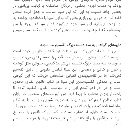
دند به دست آوردم. بعضی از بزرگان متاسفانه با نهایت بی‌ادبی در
ضی جاها نسبت به این که ابن سینا سرقت و جعل کرده سخن
ته‌اند. اما من بر این باورم وقتی کتاب ابن سینا را نخواندید چگونه به
 تهمت می‌زنید ابن سینا خود می‌گوید گمان مبر که این‌ها را من
شته‌ام بلکه آنچه بوده را سازماندهی کرده‌ام و این نکته بسیار مهمی
ست
روهای گیاهی به سه دسته بزرگ تقسیم می‌شوند
یبی ادامه داد: کاری که ابن سینا درباره گیاهان دارویی کرده است
ن است که داروهای مفرده در طب قدیم را تقسیم‌بندی می‌کند. این
روها به سه دسته بزرگ تقسیم می‌شوند: گیاهی، حیوانی مثل گوشت
خون و خاکی و معدنی. ابن سینا گیاهان دارویی را دقیق تقسیم
ی‌کند اما در تقسیم‌بندی الفبایی مشخص می‌کند که این گیاهی
ت یا معدنی. تقسیم‌بندی ابن سینا در کتاب قانون الفبای ابجدی
ت و من در آخر کتابم این را با فهرست الفبایی تنظیم کردم تا
حت‌تر بتوان مطلب را پیدا کرد. من فهرست‌های مفصلی در پایان
اب تنظیم کردم که این دارو را به صورت شربتی بنوشید یا به شکل
اد استفاده کنید زیرا در لابه‌لای عبارت‌ها پخش بوده است و چون کار
ست است دارای ایرادهایی است تا کسانی که قانون را تصحیح
‌کنند نواقص را رفع کنند و هم فهرست‌بندی‌ها را مرتب و منظم
ند.