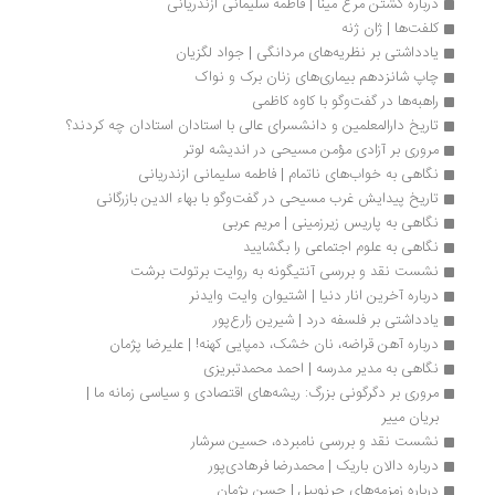
درباره کشتن مرغ مینا | فاطمه سلیمانی ازندریانی
کلفت‌ها | ژان ژنه
یادداشتی بر نظریه‌های مردانگی | جواد لگزیان
چاپ شانزدهم بیماری‌های زنان برک و نواک
راهبه‌ها در گفت‌وگو با کاوه کاظمی
تاریخ دارالمعلمین و دانشسرای عالی با استادان استادان چه کردند؟
مروری بر آزادی مؤمن مسیحی در اندیشه لوتر
نگاهی به خواب‌های ناتمام | فاطمه سلیمانی ازندریانی
تاریخ پیدایش غرب مسیحی در گفت‌وگو با بهاء الدین بازرگانی
نگاهی به پاریس زیرزمینی | مریم عربی
نگاهی به علوم اجتماعی را بگشایید
نشست نقد و بررسی آنتیگونه به روایت برتولت برشت
درباره آخرین انار دنیا | اشتیوان وایت وایدنر
یادداشتی بر فلسفه درد | ‌شیرین زارع‌پور
درباره آهن قراضه، نان خشک، دمپایی کهنه! | علیرضا پژمان
نگاهی به مدیر مدرسه | احمد محمدتبریزی
مروری بر دگرگونی بزرگ: ریشه‌های اقتصادی و سیاسی زمانه ما | 
بریان مییر
نشست نقد و بررسی نامبرده، حسین سرشار
درباره دالان باریک | محمدرضا فرهادی‌پور
درباره زمزمه‌های چرنوبیل | حسن پژمان