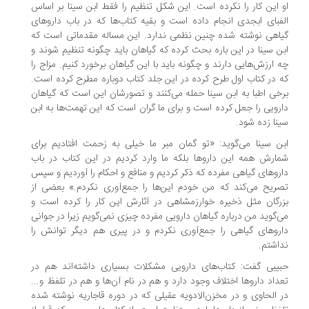
 این کار را نکرده است. این شکل تنظیم را فقط ابن سینا بر اساس
فبای ابجدی انجام داده است و بقیه کتاب‌ها که در باب داروهای
اهی نوشته شده چنین نظمی ندارد. این مساله مقدماتی است که
ن سینا در این باره بحث کرده که گیاهان باید چگونه تنظیم شوند و
 ارزش‌هایی دارند و چگونه باید با این گیاهان برخورد کنیم. مزاج را
 در کتاب اول طرح کرده در این جلد کتاب دوباره مطرح کرده است.
خی اطبا به ابن سینا حمله می‌کنند و تصورشان این است که گیاهان
رویی را جعل کرده است و برای ما گران است که این تهمت‌ها به ابن
نا زده شود.
ن سینا می‌گوید: «تو گمان مبر ما خیلی به زحمت افتادیم برای
ارش همه این داروها بلکه ما وارد کردیم در این کتاب در باب
روهای گیاهی مفرده که ذکر کردیم و منافع و احکام را آوردیم و سپس
ریح می‌کند که من خودم این‌ها را جمع‌آوری نکردم.» بعضی از
رگان مثل ذخیره خوارزمشاهی در آثارش این کار را کرده است و
‌گوید من درباره گیاهان دارویی مفرده چیزی نمی‌گویم زیرا در جوانی
روهای گیاهی را جمع‌آوری نکردم و در پیری هم دیگر توانش را
اشتم.
یبی گفت: کتاب‌های دارویی مشکلات بسیاری داشته‌اند هم در
داد داروها اختلاف وجود دارد و هم در نام آن‌ها و هم در تلفظ و...
 الحاوی و در مخزن‌الادویه عقیلی که در دوره قاجاریه نوشته شده