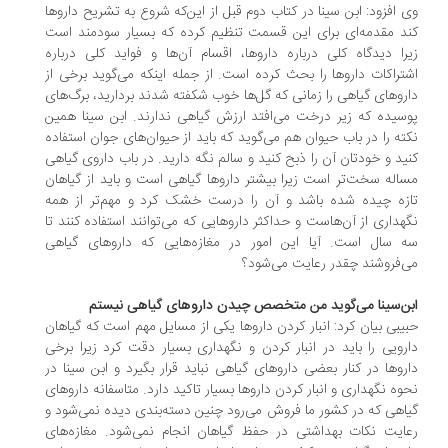
 افزود: ابن سینا در کتاب دوم قبل از این‌که شروع به تشریح داروها
د مقدمه‌ای برای این قسمت تنظیم کرده که بسیار سودمند است
را دیدگاه کلی درباره داروها، اقسام آن‌ها و فواید کلی درباره
تراکات داروها را بحث کرده است. از جمله اینکه می‌گوید برخی از
روهای گیاهی را زمانی که گل‌ها خوب شکفته شدند بردارید، برگ‌های
سیده که زیر درخت می‌افتد ارزش گیاهی ندارند. ابن سینا همین
ته را در باب حیوان هم می‌گوید که باید از حیوان‌های جوان استفاده
ید و خودتان آن را ذبح کنید و سالم نگه دارید. در باب داروی گیاهی
اله سخت‌تر است زیرا بیشتر داروها گیاهی است و باید از گیاهان
زه چیده شده باشد و آن را درست خشک کرد و مهم‌تر از همه
هداری از آن‌هاست و حداکثر داروهایی که می‌توانند استفاده کنند تا
 سال است. آیا این امور در مغازه‌هایی که داروهای گیاهی
‌فروشند چقدر رعایت می‌شود؟
ن‌سینا می‌گوید من متخصص چیدن داروهای گیاهی نیستم
یبی بیان کرد: انبار کردن داروها یکی از مسایل مهم است که گیاهان
رویی را باید در انبار کردن و نگهداری بسیار دقت کرد زیرا برخی
روها در کنار بعضی داروهای گیاهی نباید قرار بگیرد و ابن سینا در
وه نگهداری و انبار کردن داروها بسیار تاکید دارد. متاسفانه داروهای
اهی که در کشور ما فروش می‌رود چنین دسته‌بندی دیده نمی‌شود و
ایت نکات بهداشتی در حفظ گیاهان انجام نمی‌شود. مغازه‌های