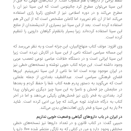
فظ برخی از داروها با هم متفاوت است. از کتاب‌های مهمی که قبل از
ن سینا می‌توان مطرح کرد جالینوس است که ابن سینا نیز آن را
رح می‌کند و در دوره اسلامی نیز از الحاوی زکریا رازی استفاده
‌کند اما از آن نام نمی‌برد اما کاملن مشخص است که از این اثر هم
تفاده کرده است. بعد از ابن سینا نیز بسیاری از اندیشمندان از منابع
ن سینا استفاده کرده‌اند زیرا بسیار بانظم‌تر گیاهان دارویی را تنظیم
ده است.
 افزود: مولف کتاب منهاج‌البیان، ابن جزله است و به نظر می‌رسد که
ن مساله سیاسی استکه نامی از ابن سینا در آثارش نبرده است زیرا
ن سینا ایرانی است و در دستگاه خلافت عباسی نوعی تعصب عربی
ود داشته است. ابن جزله کتاب خوبی نوشته و نسخه‌های خطی نیز
 ایران موجود بوده است اما ما نامی از ابن سینا نمی‌بینیم. این‌ها
ای فرهنگی سیاسی است. عبداللطیف بغدادی از جمله علمایی
ت که می‌گوید به دستور پدرم همه کتاب شفا را حفظ کردم و بعدها
 منابعش جز فحش و ناسزا به ابن سینا چیز دیگری نمی‌توان پیدا
د. بغدادی به فخر رازی نیز فحش‌های رکیکی می‌دهد و اما در آخر
اب به درگاه خداوند توبه می‌کند که چرا بی ادبی کرده است. شاید
های بدی می‌کند.
 ایران در باب داروهای گیاهی وضعیت خوبی نداریم
یبی گفت: در کتاب‌ قانون و در تعداد داروها نیز نسخه‌های خطی
مختلفی وجود دارد و من در کتابی که به تازگی منتشر شده 800 دارو را