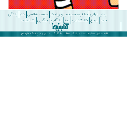
رمان ایرانی
خاطره، سفرنامه و روایت
جامعه شناسی
هنر
زندگی
نامه
مرجع
کتابشناسی
نقد
بایگانی
پیگیری
شناسنامه
کلیه حقوق محفوظ است و بازنشر مطالب با ذکر
کتاب نیوز
و درج لینک، بلامانع .