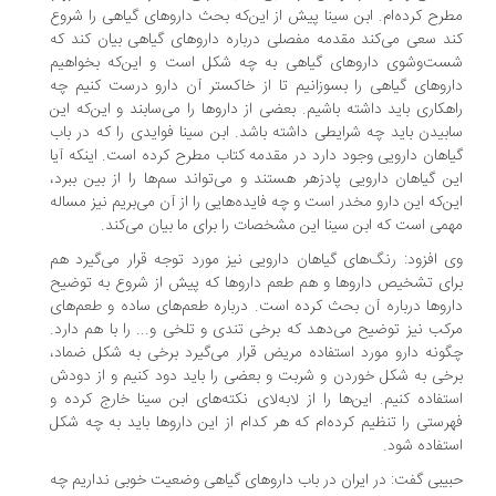
رح کرده‌ام. ابن سینا پیش از این‌که بحث‌ داروهای گیاهی را شروع
د سعی می‌کند مقدمه مفصلی درباره داروهای گیاهی بیان کند که
ت‌وشوی داروهای گیاهی به چه شکل است و این‌که بخواهیم
روهای گیاهی را بسوزانیم تا از خاکستر آن دارو درست کنیم چه
هکاری باید داشته باشیم. بعضی از داروها را می‌سابند و این‌که این
بیدن باید چه شرایطی داشته باشد. ابن سینا فوایدی را که در باب
اهان دارویی وجود دارد در مقدمه کتاب مطرح کرده است. اینکه آیا
ن گیاهان دارویی پادزهر هستند و می‌تواند سم‌ها را از بین ببرد،
ن‌که این دارو مخدر است و چه فایده‌هایی را از آن می‌بریم نیز مساله
می است که ابن سینا این مشخصات را برای ما بیان می‌کند.
 افزود: رنگ‌های گیاهان دارویی نیز مورد توجه قرار می‌گیرد هم
ای تشخیص داروها و هم طعم داروها که پیش از شروع به توضیح
روها درباره آن بحث کرده است. درباره طعم‌های ساده و طعم‌های
کب نیز توضیح می‌دهد که برخی تندی و تلخی و... را با هم دارد.
ونه دارو مورد استفاده مریض قرار می‌گیرد برخی به شکل ضماد،
خی به شکل خوردن و شربت و بعضی را باید دود کنیم و از دودش
تفاده کنیم. این‌ها را از لابه‌لای نکته‌های ابن سینا خارج کرده‌ و
رستی را تنظیم کرده‌ام که هر کدام از این داروها باید به چه شکل
تفاده شود.
یبی گفت: در ایران در باب داروهای گیاهی وضعیت خوبی نداریم چه