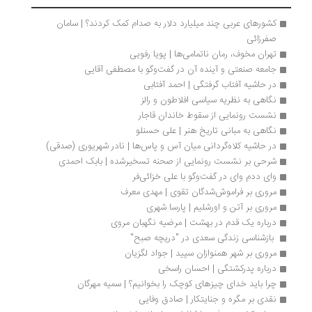
کشورهای عربی چند میلیارد دلار به صدام کمک کردند؟ | سامان 
صفرزائی
تهران مخوف، رمان ناتمامی‌ها | پویا رفویی
جامعه صنعتی و آینده آن در گفت‌وگو با مصطفی آقایی
در حاشیه آفتاب گرفتگی | احمد آفتابی
نگاهی به نظریه سیاسی افلاطون و رالز
نشست رونمایی از سقوط خاندان قاجار 
نگاهی به مبانی تاریخ هنر | علی حسنلو
در حاشیه کلاه‌گردانی میان آس‌ و پاس‌ها | نادر شهریوری (صدقی)
شرحی بر نشست رونمایی از صحنه تسخیرشده | بابک احمدی
وای ددم وای در گفت‌وگو با علی خزائی‌فر
مروری بر فراموش‌شدگان تقوی | مهدی معرف
مروری بر آتن و اورشلیم | پارسا شهری
درباره یک قدم در بهشت | مرضیه نگهبان مروی
 بازشناسی زندگی سعدی در "دریچه صبح" 
مروری بر شهر همنوازان سپید | جواد لگزیان
درباره پدرکشتگی | احسان راسخی
چرا باید خدای چیزهای کوچک را بخوانیم؟ | سمیه مهرگان
نقدی بر مگره و جنایتکار | صادق وفایی