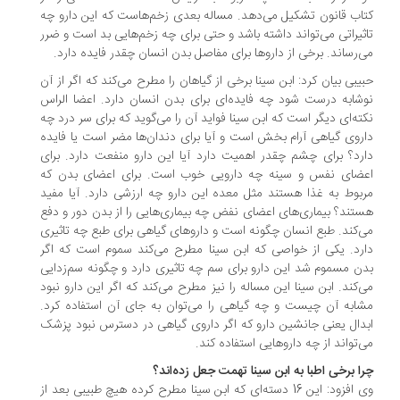
اب قانون تشکیل می‌دهد. مساله بعدی زخم‌هاست که این دارو چه
ثیراتی می‌تواند داشته باشد و حتی برای چه زخم‌هایی بد است و ضرر
‌رساند. برخی از داروها برای مفاصل بدن انسان چقدر فایده دارد.
یبی بیان کرد: ابن سینا برخی از گیاهان را مطرح می‌کند که اگر از آن
شابه درست شود چه فایده‌ای برای بدن انسان دارد. اعضا الراس
ته‌ای دیگر است که ابن سینا فواید آن را می‌گوید که برای سر درد چه
روی گیاهی آرام بخش است و آیا برای دندان‌ها مضر است یا فایده
رد؟ برای چشم چقدر اهمیت دارد آیا این دارو منفعت دارد. برای
ضای نفس و سینه چه دارویی خوب است. برای اعضای بدن که
بوط به غذا هستند مثل معده این دارو چه ارزشی دارد. آیا مفید
تند؟ بیماری‌های اعضای نفض چه بیماری‌هایی را از بدن دور و دفع
‌کند. طبع‌ انسان چگونه است و داروهای گیاهی برای طبع چه تاثیری
رد. یکی از خواصی که ابن سینا مطرح می‌کند سموم است که اگر
ن مسموم شد این دارو برای سم چه تاثیری دارد و چگونه سم‌زدایی
‌کند. ابن سینا این مساله را نیز مطرح می‌کند که اگر این دارو نبود
ابه آن چیست و چه گیاهی را می‌توان به جای آن استفاده کرد.
دال یعنی جانشین دارو که اگر داروی گیاهی در دسترس نبود پزشک
‌تواند از چه داروهایی استفاده کند.
ا برخی اطبا به ابن سینا تهمت جعل زده‌اند؟
وی افزود: این 16 دسته‌ای که ابن سینا مطرح کرده هیچ طبیبی بعد از