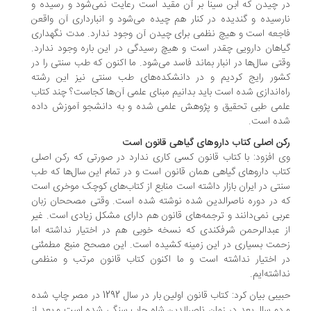
 چیدن که ابن سینا بر آن مقید است رعایت نمی‌شود و رسیده و
رسیده و گندیده در کنار هم چیده می‌شود و انبارداری آن واقعن
جعه است و هیچ نظمی برای چیدن آن وجود ندارد. مدت نگهداری
اهان دارویی چقدر است و هیچ رسیدگی در این باره وجود ندارد.
تی سال‌ها در انبار بماند فاسد می‌شود. ما اکنون که طب سنتی را در
ور رایج کردیم و در دانشکده‌های طب سنتی نیز این رشته
ه‌اندازی شده است باید بدانیم مبنای علمی آن‌ها کجاست؟ چند کتاب
می طبی تحقیق و پژوهش علمی شده و به دانشجو آموزش داده
ه است.
ن اصلی کتاب داروهای گیاهی قانون است
 افزود: با کتاب قانون کسی کاری ندارد در صورتی که رکن اصلی
اب داروهای گیاهی همان قانون است و در تمام این سال‌ها که طب
تی در ایران بازار داشته است منابع از کتاب‌های کوچک موخری است
 در دوره ناصرالدین شده نوشته شده است. وقتی مصححان زبان
بی نمی‌دانند و ترجمه‌های قانون هم دارای مشکل زیادی است. غیر
 عبدالرحمن شرفکندی که نسخه خوبی هم در اختیار نداشته اما
مت بسیاری در این زمینه کشیده است. این مصحح منبع مطمئنی
 اختیار نداشته است و ما اکنون کتاب قانون مرتب و منظمی
اشته‌ایم.
حبیبی بیان کرد: کتاب قانون اولین بار در سال 1292 در مصر چاپ شده
دو سال بعد در زمان ناصرالدین شاه چاپ سنگی شده است و بعد از