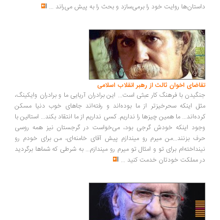
ستان‌ها روایت خود را برمی‌سازد و بحث را به پیش می‌راند
...
اضای اخوان ثالث از رهبر انقلاب اسلامی
گیدن با فرهنگ کار عبثی است... این برادران آریایی ما و برادران وایکینگ،
ل اینکه سحرخیزتر از ما بوده‌اند و رفته‌اند جاهای خوب دنیا مسکن
ده‌اند... ما همین چیزها را نداریم. کسی نداریم از ما انتقاد بکند... استالین با
ود اینکه خودش گرجی بود، می‌خواست در گرجستان نیز همه روسی
ف بزنند...من میرم رو میندازم پیش آقای خامنه‌ای، من برای خودم رو
نداخته‌ام برای تو و امثال تو میرم رو میندازم... به شرطی که شماها برگردید
 مملکت خودتان خدمت کنید
...