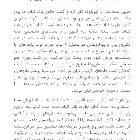
یبی سخنانش را این‌گونه آغاز کرد و گفت: قانون یک کتاب در پنج
د است. در آن زمان مرسوم بود به جای جلد کتاب بگویند بنابراین
اب اول یا کتاب دوم همان جلد اول و دوم است. کتاب اول در باب
یات طب است، کتاب دوم قانون وارد بحث‌های تخصصی طب
‌شود و به دارو‌های مفرده و گیاهی می‌پردازد. کتاب سوم در باب
ریح بدن و بیماری‌های هر بخش از نوک سر تا نوک پنجه‌های پا
ت که هم تشریح و هم تمام بیماری‌هایی که ممکن است در این
مت‌ها عارض شود مورد بحث قرار می‌گیرد. در کتاب چهارم هم
شی دیگر از بیماری‌ها مطرح می‌شود و در کتاب پنجم که کتاب
چکی است داروهای ترکیبی بیان می‌شود. ابن سینا بیشتر داروهایی
 خودش ساخته را در این کتاب مطرح می‌کند و هم داروهایی که از
گران است مشخص می‌کند و داروهایی که خودش ساخته را با
بت دادن به خودش بیان می‌کند.
 افزود:‌ کتاب اول و دوم قانون به همت انتشارات بنیاد ابوعلی سینا
تشار یافته است. کتاب اول در باب کلیات طب است کتاب دوم قانون
رد بحث‌های تخصصی طب می‌شود و به دارو‌های مفرده و گیاهی
‌پردازد. اکنون کتاب سوم را آغاز به کار کردم زیرا بسیار مفصل است و
ار است کتاب چهارم و پنجم را در یک جلد تصحیح کنم. در این کتاب
روهای گیاهی ابن سینا مطرح می‌کند آمده است و در جایی می‌گوید
 خودم درباره داروهای گیاهی کار نکردم بلکه آنچه دیگران گفته