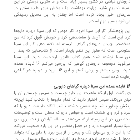
روهای گیاهی در کشور بسیار زیاد است و ما متولی درستی در این
ینه نداریم شاید وزارت بهداشت یک بخش برای طب سنتی در
ل‌های اخیر ایجاد کرده است اما چقدر به این مسایل رسیدگی
‌شود بسیار مهم است.
ن پژوهشگر آثار ابن سینا افزود: کار مهمی که ابن سینا درباره داروها
د این است که آن‌ها را ساماندهی کرد و خودش قبول کرد که من
خصص چیدن داروهای گیاهی نیستم اما نظم دهی کار ابن سینا
ودنی است که هنوز این نظم پایدار است. از کتاب‌هایی که بعد از
ن سینا نوشته شده هنوز کتاب قانون ارجحیت دارد. ابن سینا
می‌گوید مجموعه داروهای گیاهی که بررسی می‌کنم 16 فایده عمده
دارد، برخی بیشتر و برخی کمتر و این 16 مورد را درباره هر گیاهی
ایت کرده است.
گیاهان دارویی
 گفت: اول اینکه ماهیت این دارو چیست و سپس چیستی آن را
ان می‌کند، سپس اختیار دارید که کدام داروها را انتخاب کنید این‌که
گش چطور باشد چه طعمی داشته باشد. آنگاه طبیعت دارو را که
د و گرم و یا خشک است و خواص دارو که محلل است و توضیحات
تصری در این زمینه ارائه می‌دهد. مساله آرایش زینت برای ابن
نا بسیار اهمیت دارد و در فصل مفصلی در این باره صحبت می‌کند
 با این دارو می‌توان لک و پیس را از بین ببرد یا دارویی که بتواند
ها را رشد بدهد، آنچه مربوط به آرایش است مساله مستقلی را در