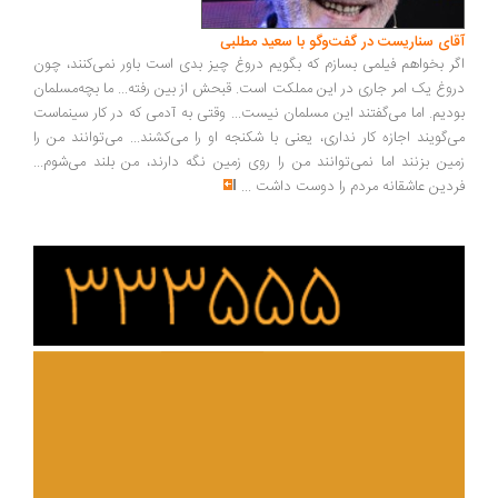
ای سناریست در گفت‌وگو با سعید مطلبی
ر بخواهم فیلمی بسازم که بگویم دروغ چیز بدی است باور نمی‌کنند، چون
وغ یک امر جاری در این مملکت است. قبحش از بین رفته... ما بچه‌مسلمان
دیم. اما می‌گفتند این مسلمان نیست... وقتی به آدمی که در کار سینماست
‌گویند اجازه کار نداری، یعنی با شکنجه او را می‌کشند... می‌توانند من را
ین بزنند اما نمی‌توانند من را روی زمین نگه دارند، من بلند می‌شوم...
دین عاشقانه مردم را دوست داشت
...