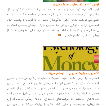
ونای آرام در گفت‌وگو با فاروک شهیچ
یی انسان‌ها ترمزِ خود را از دست داده‌اند و آن کُدِ اخلاقی که نگهبان عقل
یم بود، فروریخته است. در دنیای امروز، همه می‌خواهند فاشیست باشند؛
نی می‌خواهند نفرت، محورِ زندگی‌شان باشد... ما با گوشت و پوست خود
ساس کردیم «دیگری» بودن چه معنایی دارد... نوشتن پاسخی است به
‌عدالتی‌هایی که ما را احاطه کرده‌اند، و در عین حال، ستایشی است از
بایی زندگی و شادی‌هایش
...
اهی به روان‌شناسی پول | ایما موسی‌زاده
سان‌ها با ترس، طمع، امید، حسرت و مقایسه زندگی می‌کنند و همین
ساسات، حتی در آگاه‌ترین افراد، تصمیم‌های مالی را شکل می‌دهد. از این
ظر، «روان‌شناسی پول» بیش از آنکه درباره پول باشد، کتابی درباره انسان
اصر و رابطه پرتنش او با مفهوم ثروت و دارایی است... اوزل به‌جای ارائه
خه‌های مستقیم یا توصیه‌های دستوری، تجربه زندگی سرمایه‌گذاران،
رآفرینان، میلیاردرها و حتی افراد عادی را روایت می‌کند و از دل این