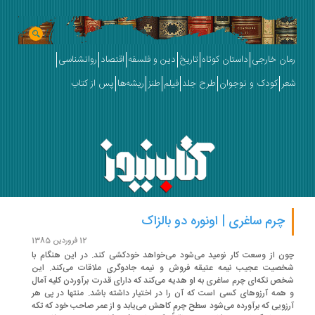
ان خارجی
داستان کوتاه
تاریخ
دین و فلسفه
اقتصاد
روانشناسی
ر
کودک و نوجوان
طرح جلد
فیلم
طنز
ریشه‌ها
پس از کتاب
چرم ساغری | اونوره دو بالزاک
12 فروردین 1385
ن از وسعت کار نومید می‌شود می‌خواهد خودکشی کند. در این هنگام با
صیت عجیب نیمه عتیقه فروش و نیمه جادوگری ملاقات می‌کند. این
ص تکه‌ای چرم ساغری به او هدیه می‌کند که دارای قدرت برآوردن کلیه آمال
همه آرزوهای کسی است که آن را در اختیار داشته باشد. منتها در پی هر
زویی که برآورده می‌شود سطح چرم کاهش می‌یابد و از عمر صاحب خود که تکه