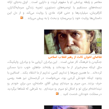
اصر و رابطه پرتنش او با مفهوم ثروت و دارایی است... اوزل به‌جای ارائه
خه‌های مستقیم یا توصیه‌های دستوری، تجربه زندگی سرمایه‌گذاران،
رآفرینان، میلیاردرها و حتی افراد عادی را روایت می‌کند و از دل این
ستان‌ها روایت خود را برمی‌سازد و بحث را به پیش می‌راند
...
اضای اخوان ثالث از رهبر انقلاب اسلامی
گیدن با فرهنگ کار عبثی است... این برادران آریایی ما و برادران وایکینگ،
ل اینکه سحرخیزتر از ما بوده‌اند و رفته‌اند جاهای خوب دنیا مسکن
ده‌اند... ما همین چیزها را نداریم. کسی نداریم از ما انتقاد بکند... استالین با
ود اینکه خودش گرجی بود، می‌خواست در گرجستان نیز همه روسی
ف بزنند...من میرم رو میندازم پیش آقای خامنه‌ای، من برای خودم رو
نداخته‌ام برای تو و امثال تو میرم رو میندازم... به شرطی که شماها برگردید
 مملکت خودتان خدمت کنید
...