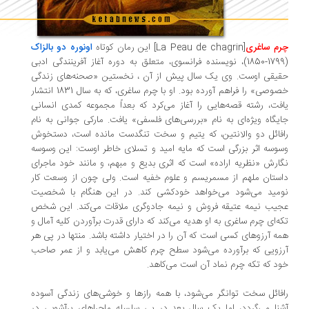
م ساغری
[
La Peau de chagrin
] این رمان کوتاه
اونوره دو بالزاک
(1799-1850)،‌ نویسنده فرانسوی،‌ متعلق به دوره آغاز آفرینندگی ادبی
یقی اوست. وی یک سال پیش از آن ، ‌نخستین «صحنه‌های زندگی
خصوصی» را فراهم آورده بود. او با چرم ساغری، ‌که به سال 1831 انتشار
فت، ‌رشته قصه‌هایی را آغاز می‌کرد که بعداً مجموعه کمدی انسانی
یگاه ویژه‌ای به نام «بررسی‌های فلسفی» یافت. مارکی جوانی به نام
فائل دو والانتین، که یتیم و سخت تنگدست مانده است،‌ دستخوش
وسه اثر بزرگی است که مایه امید و تسلای خاطر اوست: این وسوسه
ارش «نظریه اراده» است که اثری بدیع و مبهم، و مانند خود ماجرای
ستان ملهم از مسمریسم و علوم خفیه است. ولی چون از وسعت کار
مید می‌شود می‌خواهد خودکشی کند. در این هنگام با شخصیت
یب نیمه عتیقه فروش و نیمه جادوگری ملاقات می‌کند. این شخص
ه‌ای چرم ساغری به او هدیه می‌کند که دارای قدرت برآوردن کلیه آمال و
ه آرزوهای کسی است که آن را در اختیار داشته باشد. منتها در پی هر
زویی که برآورده می‌شود سطح چرم کاهش می‌یابد و از عمر صاحب
د که تکه چرم نماد آن است می‌کاهد.
فائل سخت توانگر می‌شود، با همه رازها و خوشی‌های زندگی آسوده
نا می‌گردد، اما یک سال بعد در پی سلسله ماجراهای پرآشوبی در