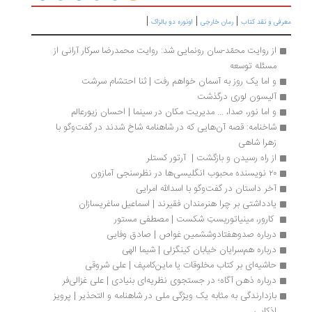
|
|
|
رفی و نقد کتاب
رمان خارجی
اونوره دو بالزاک
از روایت محمّد-سان رونمایی شد: روایت محمدرضا سرکار آرانی از 
مسئله توسعه
و اما یک روز به آسمان خواهم رفت | ثنا احتشام سرشت
آلیسون لوری درگذشت
و اما نور، صدا، ... مدیریت مکان در سینما | احسان زیورعالم
شاخنامه: قصه آن‌هایی که در شاهنامه شاخ شدند در گفت‌وگو با 
زهرا شاهی
از راه رسیدن و بازگشت |  آرتور کستلر
۲۰ نویسنده محبوب انگلیسی‌ها در نظرسنجی آمازون
آخر داستان در گفت‌وگو با اسدالله امرایی
یادداشتی بر چرا هنرمندان فقیرند | اسماعیل ساغریسازان
 کارور، مینیاتوریستِ شکست | مصطفی ‌مستور 
درباره صدوهفتادوششمین غواص | صادق وفایی
درباره هم‌سرایان خیابان کینگزلی | شیما الهی
حاشیه‌ای بر کتاب مخلوقات یا ماین‌کامپف | علی شروقی
درباره ذهن آگاه؛ در جستجوی نظریه‌ای بنیادی | علی غزالی‌فر
بازدارندگی به مثابه یک ویژگی ملی در شاهنامه و التحذیر | پرویز 
اذکایی