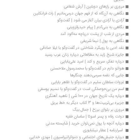
مروری بر رازهای دوبلین | آرش شفاعی
نگاهی به آن‌گاه که از فهم جهان درمی‌مانیم | راث فرانکلین
آزادی با آزادی بیان آغاز می شود | گفت‌وگو
نگاهی به بنی‌آدم | پیام حیدرقزوینی
مردی از شب از پشت دریاچه مه‌آلود آمد
نگاهی به پول | نیما شریفی
نقد ادبی با رویکرد شناختی در گفت‌وگو با لیلا صادقی 
جایزه شیخ زاید به مطالعاتی درباره زنان عرب رسید
درباره تفکر، سریع و کند | امید علی‌بابایی
هواتو دارم در گفت‌وگو با محمدرسول ملاحسنی
جایی که نغمه سرمی‌دهند چنگارها
غزوات سلطان سلیم در گفت‌وگو با طاهر بابایی
اسم من بی‌حوصلگی است در گفت‌وگو با نسیم یوسفی
درباره یک تاریخ جهان در 100 شی | ناهید آهنگری
جزیره‌ بی‌تربیت‌ها و 3 کتاب دیگر به خط بریل
مروری بر بلوای برزخ | جمال بیگ
دولت رفاه و پسر اسوئا | ساسان فقیه
درباره آنچه با پول نمی‌توان خرید | شایسته مدنی
 اسرارنامه | عطار نیشابوری
درباره جنبش‌های اجتماعی و دموکراتیزاسیون | مهدی خدایی