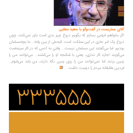
ای سناریست در گفت‌وگو با سعید مطلبی
ر بخواهم فیلمی بسازم که بگویم دروغ چیز بدی است باور نمی‌کنند، چون
وغ یک امر جاری در این مملکت است. قبحش از بین رفته... ما بچه‌مسلمان
دیم. اما می‌گفتند این مسلمان نیست... وقتی به آدمی که در کار سینماست
‌گویند اجازه کار نداری، یعنی با شکنجه او را می‌کشند... می‌توانند من را
ین بزنند اما نمی‌توانند من را روی زمین نگه دارند، من بلند می‌شوم...
دین عاشقانه مردم را دوست داشت
...