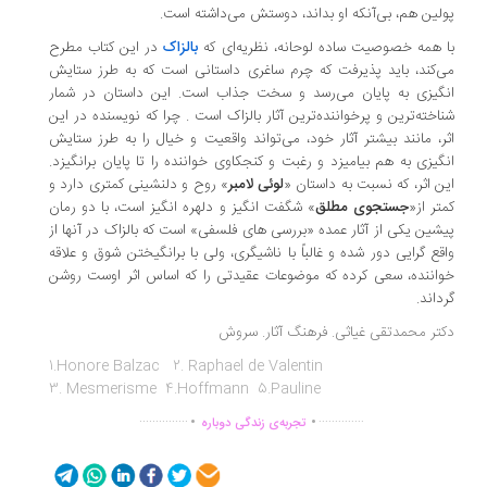
لین هم،‌ بی‌آنکه او بداند، دوستش می‌داشته است.
 همه خصوصیت ساده لوحانه، نظریه‌ای که
بالزاک
در این کتاب مطرح
‌کند، ‌باید پذیرفت که چرم ساغری داستانی است که به طرز ستایش
گیزی به پایان می‌رسد و سخت جذاب است. این داستان در شمار
اخته‌ترین و پرخواننده‌ترین آثار بالزاک است . چرا که نویسنده در این
ر، ‌مانند بیشتر آثار خود، ‌می‌تواند واقعیت و خیال را به طرز ستایش
گیزی به هم بیامیزد و رغبت و کنجکاوی خواننده را تا پایان برانگیزد.
ن اثر، ‌که نسبت به داستان «
لوئی لامبر
» روح و دلنشینی کمتری دارد و
تر از«
جستجوی مطلق
» شگفت انگیز و دلهره انگیز است،‌ با دو رمان
شین یکی از آثار عمده «بررسی های فلسفی» است که بالزاک در آنها از
قع گرایی دور شده و غالباً با ناشیگری، ‌ولی با برانگیختن شوق و علاقه
اننده، سعی کرده که موضوعات عقیدتی را که اساس اثر اوست روشن
داند.
تر محمدتقی غیاثی. فرهنگ آثار. سروش
1.Honore Balzac 2. Raphael de Valentin
3. Mesmerisme 4.Hoffmann 5.Pauline
.
.
...............
..............
تجربه‌ی زندگی دوباره