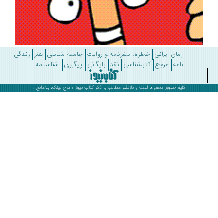
رمان ایرانی
خاطره، سفرنامه و روایت
جامعه شناسی
هنر
زندگی
نامه
مرجع
کتابشناسی
نقد
بایگانی
پیگیری
شناسنامه
کلیه حقوق محفوظ است و بازنشر مطالب با ذکر
کتاب نیوز
و درج لینک، بلامانع .