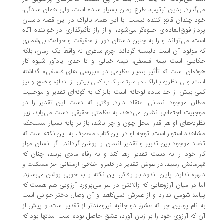
‌گذرد. بدین ترتیب، ‌طرح رمان بسیار ساده است،‌ ولی همان سادگی،
د چندان قانع کننده نیست. با این همه، ‌بالزاک در این قصه داستان
داز فوق‌العاده‌ای جلوه‌گر می‌شود، او از راز تأثیرگذاری در خواننده آگاه
ت،‌ می‌تواند او را به چنین داستان دور از حقیقت و حوادث بی‌شماری
 مولود آن است دلبسته گرداند. چرم ساغری نه واقعاً یک رمان،‌ بلکه
ایتی است نیمه فلسفی، ‌نیمه خیالی و تا حدی یادآور شیوه کار
فمان است که تأثیر بسیار عظیمی در «بررسی های فلسفی» گذاشته
ت. ولی نظریه بالزاک در سرتاسر کتاب کمی بیش از اندازه واضح و نیز
ی بیش از حد ساده لوحانه است. بالزاک به گونه‌ای تقدیر و موجبیت
لق موجود انسانی اعتقاد دارد. وقتی که دست این تقدیر را در
جبیت اجتماعی نشان می‌دهد، ‌به عظمتی حقیقی دست می‌یابد، ‌زیرا
ریه‌های او هر قدر محل چون و چرا باشد، ‌باز بر پایه بسیار مستحکم
اهده‌ استوار است. توجه او در این کتاب معطوف به این نکته است که
اد موجود بین تدبیر و تقدیر انسان را روشن گرداند. اگر انسان مهار
ر خود را به دست تقدیر رها کند و به رفاه مادی برسد،‌ چنان که
رمانش رسید، ‌در عوض تقدیر در قلمرو اخلاقی ارمغانی جز مسکنت و
هره ندارد. پایان اندوه بار رافائل این نکته را به خوبی روشن می‌سازد.
ا در میان آرزوهایی که والانتن در سر می‌پرورد آرزویی هم هست که
امد شومی ندارد و از عمرش نمی‌کاهد و آن وصال دختر جوانی است
 نام پولین. چرا که عشق دو جانبه نیرومندتر از تقدیر است، و پیش از
 که آرزوی خود را بر زبان آورد، ‌عشق حاصل بوده است. مدتها بود که