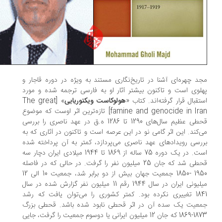
د چهره‌ای آشنا در تاریخ‌نگاری مستند به ویژه در دوره قاجار و
لوی است و تاکنون بیشتر آثار او به فارسی ترجمه شده و مورد
تقبال قرار گرفته‌اند. کتاب «
هولوکاست ویکتوریایی
» [The great
famine and genocide in Iran] تازه‌ترین اثر اوست که موضوع
قحطی عظیم سال‌های 1290 تا 1286 ه.ق در عهد ناصری را بررسی
‌کند. این اثر گامی نو در این عرصه است و تاکنون در آثاری که به
رسی رویدادهای عهد ناصری می‌پردازد، کمتر به آن پرداخته شده
است. در یک دوره 75 ساله از 1869 تا 1944 میلادی ایران دچار سه
قحطی شد که جان 25 میلیون نفر را گرفت. در حالی که در فاصله
1950 -1850 جمعیت جهان بیش از دو برابر شد، جمعیت 10 الی 12
میلیونی ایران در سال 1944 رقم 11 میلیون نفر گزارش شده در سال
1841 تغییری نکرده بود. کمتر کشوری را می‌توان یافت که رشد
عیت یک سده آن در اثر قحطی نابود شده باشد. قحطی بزرگ
1873-1869 که جان 12 میلیون ایرانی یا دوسوم جمعیت را گرفت، جایی