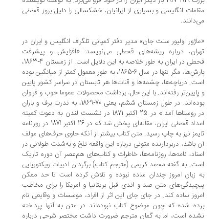
بزرگ 1919-1917 بار دیگر ایران را در خود فرو می‌برد. به نوشته نویسنده
امات انگلیسی و بسیاری از ایرانیان، خشکسالی را دلیل بروز قحطی
‌دانند.
اژور اولیور سنت جان» مدیر دفتر کمپانی تلگراف انگلیس و ایران در
ران، درباره ریشه‌های قحطی می‌نویسد: «افزایش و پیشرفت
قحطی در ایران به ‌طور خلاصه به این دلایل است. از زمستان 4-1863،
بارش‌ها، مگر تنها در سال 6-1865، به ‌طور معمول کمتر از میانگین بوده
ت. دریاچه‌ها، چشمه‌ها و قنات‌ها هر تابستان در سراسر کشور پایین
پایین‌تر رفته‌اند. با این حال، برداشت محصولات عموما خوب و فراوان
بوده‌اند. در طول زمستان ششم، یعنی 70-1869، به ندرت برف و باران
در روستاها آمد.» در 25 اکتبر 1871 در نشست لندن به دعوت کمیته
امداد قحطی ایران، مقاله‌ای پخش شد که در 26 اکتبر 1871 در روزنامه
یمز نیز به چاپ رسید. متن کتاب بیشتر از آنکه حاوی حرف‌های مولف
 باشد، دربردارنده متونی درباره این واقعه تلخ و به‌شدت طولانی در
ناد، نامه‌ها، روزنامه‌ها، خاطرات و کتاب‌های هم‌عصر آن دوره تاریک
ت. به گفته محمد کریمی (مترجم کتاب) برگردان ادبیات ویکتوریایی
 زبان امروز چندان ساده نبوده و تلاش کرده است تا حد ممکن
چیدگی‌های متن صد و اندی قبل بریتانیا و امریکا را برای مخاطب
روز ساده کند. در جای جای این اثر از افراد، موسسات و وقایعی نام
ده شده که چون موضوع کتاب نبوده‌اند در متن به آنها پرداخته
ده است، اما به گمان مترجم ضرورت داشت مختصر شرحی درباره