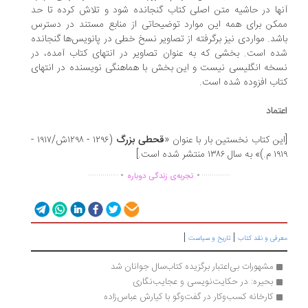
ها در حاشیه متن اصلی کتاب گنجانده شود و تلاش کرده تا حد
کن برای همه این موارد توضیحاتی از منابع مستند در دسترس
شد. مواردی نیز برگرفته از تصاویر نسخ خطی در پانویس‌ها گنجانده
ه است. بخشی که به عنوان تصاویر در انتهای کتاب آمده، در
خه انگلیسی نیست و این بخش با هماهنگی نویسنده در انتهای
اب افزوده شده است.
تماد
ین کتاب نخستین بار با عنوان «
قحطی بزرگ
(۱۲۹۶ - ۱۲۹۸ش/۱۹۱۷ -
۱۳۸۶ منتشر شده است.]
.
.
...............
..............
تجربه‌ی زندگی دوباره
|
|
رفی و نقد کتاب
تاریخ و سیاست
مشهورات بی‌اعتبار برگزیده کتاب‌سال جوانان شد
بحیره: در حکایت‌نویسی و عجایب‌نگاری
کارخانه کسب‌و‌کار در گفت‌وگو با کیارش عباس‌زاده