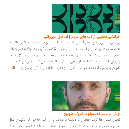
انشی تحلیلی از آینه‌های دردار | اسحاق شیروانی
سش اصلی رمان صرفاً این نیست که آیا آرمان‌ها شکست خورده‌اند یا
.پرسش عمیق‌تر این است: انسان پس از شکست آرمان‌ها چگونه می‌تواند
چنان معنا و هویت خود را حفظ کند؟... پاسخی که ابراهیم برمی‌گزیند، نه
روزی است و نه تسلیم. او راهی دیگر را انتخاب می‌کند: پذیرفتن شکست
ریخی، بدون آنکه به خیانت، گریز از واقعیت یا انکار زندگی پناه ببرد
...
ونای آرام در گفت‌وگو با فاروک شهیچ
یی انسان‌ها ترمزِ خود را از دست داده‌اند و آن کُدِ اخلاقی که نگهبان عقل
یم بود، فروریخته است. در دنیای امروز، همه می‌خواهند فاشیست باشند؛