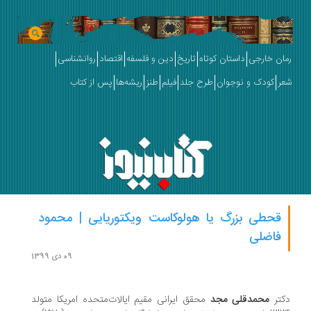
ان خارجی
داستان کوتاه
تاریخ
دین و فلسفه
اقتصاد
روانشناسی
ر
کودک و نوجوان
طرح جلد
فیلم
طنز
ریشه‌ها
پس از کتاب
قحطی بزرگ یا هولوکاست ویکتوریایی | محمود
فاضلی
09 دی 1399
تر
محمدقلی مجد
محقق ایرانی مقیم ایالات‌متحده امریکا متولد