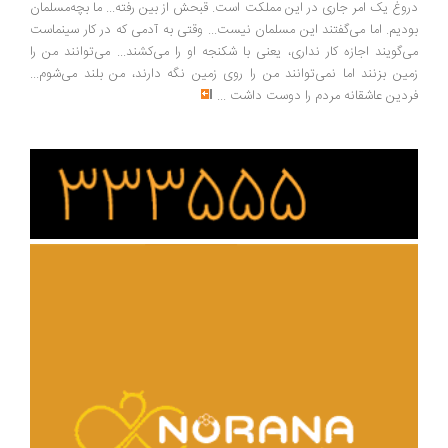
وغ یک امر جاری در این مملکت است. قبحش از بین رفته... ما بچه‌مسلمان
دیم. اما می‌گفتند این مسلمان نیست... وقتی به آدمی که در کار سینماست
‌گویند اجازه کار نداری، یعنی با شکنجه او را می‌کشند... می‌توانند من را
ین بزنند اما نمی‌توانند من را روی زمین نگه دارند، من بلند می‌شوم...
دین عاشقانه مردم را دوست داشت
...