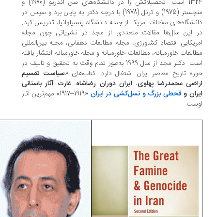
1324 است. تحصیلاتش را در دانشگاه‌های سن اندریو (1970) و
منچستر (1975) و کرنل (1978) با درجه دکترا به پایان برد و سپس در
نشگاه‌های مختلف امریکا، از جمله دانشگاه پنسیلوانیا، تدریس کرد.
 این سال‌ها مقالات متعددی از مجد در نشریاتی چون مجله
ریکایی اقتصاد کشاورزی، مجله مطالعات دهقانی، مجله بین‌المللی
العات خاورمیانه، مطالعات خاورمیانه و مجله خاورمیانه انتشار یافته
است. دکتر مجد از سال 1999 به‌طور تمام وقت به تحقیق و تالیف در
زه تاریخ معاصر ایران اشتغال دارد. کتاب‌های «
سیاست تقسیم
اضی محمدرضا پهلوی
،
ایران دوران رضاشاه
،
غارت آثار باستانی
ران و
قحطی بزرگ و نسل‌کشی در ایران
«1919–1917» مهم‌ترین آثار
ست.