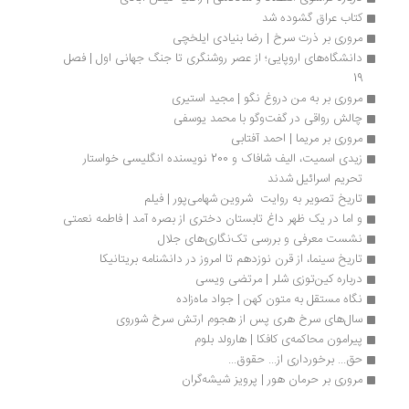
کتاب عراق گشوده شد
مروری بر ذرت سرخ | رضا بنیادی ایلخچی
دانشگاه‌های اروپایی؛ از عصر روشنگری تا جنگ جهانی اول | فصل 
19
مروری بر به من دروغ نگو | مجید استیری 
چالش رواقی در گفت‌وگو با محمد یوسفی
مروری بر مریما | احمد آفتابی
زیدی اسمیت، الیف شافاک و 200 نویسنده انگلیسی خواستار 
تحریم اسرائیل شدند
تاریخ تصویر به روایت  شروین شهامی‌پور | فیلم
و اما در یک ظهر داغ تابستان دختری از بصره آمد | فاطمه نعمتی
نشست معرفی و بررسی تک‌نگاری‌های جلال
تاریخ سینما، از قرن نوزدهم تا امروز در دانشنامه بریتانیکا
درباره کین‌توزی شلر | مرتضی ویسی
نگاه مستقل به متون کهن | جواد ماه‌زاده
سال‌های سرخ هری پس از هجوم ارتش سرخ شوروی
پیرامون محاکمه‌ی کافکا | هارولد بلوم
حق... برخورداری از... حقوق...
مروری بر حرمان هور | پرویز شیشه‌گران