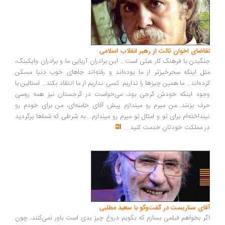
اضای اخوان ثالث از رهبر انقلاب اسلامی
گیدن با فرهنگ کار عبثی است... این برادران آریایی ما و برادران وایکینگ،
ل اینکه سحرخیزتر از ما بوده‌اند و رفته‌اند جاهای خوب دنیا مسکن
ده‌اند... ما همین چیزها را نداریم. کسی نداریم از ما انتقاد بکند... استالین با
ود اینکه خودش گرجی بود، می‌خواست در گرجستان نیز همه روسی
ف بزنند...من میرم رو میندازم پیش آقای خامنه‌ای، من برای خودم رو
نداخته‌ام برای تو و امثال تو میرم رو میندازم... به شرطی که شماها برگردید
 مملکت خودتان خدمت کنید
...
ای سناریست در گفت‌وگو با سعید مطلبی
ر بخواهم فیلمی بسازم که بگویم دروغ چیز بدی است باور نمی‌کنند، چون