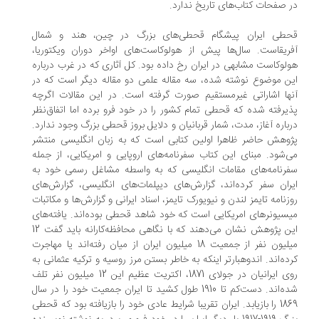
 صفحات کتاب‌های تاریخ ندارد.
طی ایران پیشگام قحطی‌های بزرگ در چین، هند و شمال
ریقاست. سال‌ها پیش از هولوکاست‌های اواخر دوران ویکتوریا،
لوکاست مشابهی در ایران رخ داده بود. کل آثاری که در غرب درباره
ن موضوع نوشته شده، سه مقاله علمی دو مقاله دیگر است که در
ها اشاراتی غیرمستقیم صورت گرفته است. در این مقالات اگرچه
یرفته شده که قحطی تمام کشور را در خود فرو برده اما اتفاق‌نظر
باره آغاز، مدت، شمار قربانیان و دلایل بروز قحطی بزرگ وجود ندارد.
وهش حاضر ظاهرا اولین کتابی است که به زبان انگلیسی منتشر
‌شود. مبنای این کتاب سفرنامه‌های اروپایی و امریکایی، از جمله
رنامه‌های مقامات انگلیسی که به واسطه مشاغل رسمی خود به
ران سفر کرده‌اند، گزارش‌های دیپلمات‌های انگلیسی، گزارش‌های
زنامه تایمز لندن و نیویورک تایمز، اسناد ایرانی و گزارش‌ها و مکاتبات
سیونرهای امریکایی است که خود شاهد قحطی بوده‌اند. یافته‌های
این پژوهش نشان می‌دهند که با نگاهی محافظه‌کارانه باید گفت 12
میلیون نفر از جمعیت 18 میلیون ایران از میان رفته‌اند یا مهاجرت
ده‌اند. اندوهبارتر اینکه به‌ خاطر بستن مرز روسیه و ترکیه عثمانی به
روی ایرانیان در جولای 1871، اکتریت عظیم این 12 میلیون نفر تلف
شده‌اند. دست‌کم تا 1910 طول کشید تا ایران جمعیت خود را در سال
1869 را بازیابد. ایران تقریبا شرایط عادی خود را بازیافته بود که قحطی