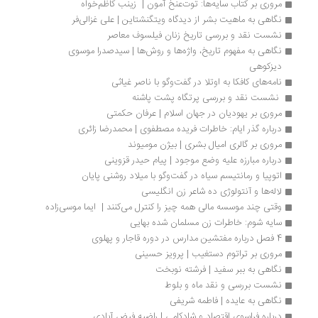
مروری بر کتاب سایه‌ها: توت‌عنخ‌ آمون |  زینب کاظم‌خواه
نگاهی به ماهیت بشر از دیدگاه ویتگنشتاین | علی غزالی‌فر
نشست نقد و بررسی تاریخ زنان فیلسوف معاصر
نگاهی به مفهوم تاریخ، واژه‌ها و روش‌ها | سیدصدرا موسوی 
دیزکوهی 
نامه‌های کافکا به اوتلا در گفت‌وگو با ناصر غیاثی
 نشست نقد و بررسی پرتگاه پشت پاشنه
مروری بر یهودیان در جهان اسلام | عرفان حکمتی
درباره گذر ایام: خاطرات فریده مصطفوی | محمدرضا زائری
مروری بر گالری امیال بشری | بیژن مومیوند
درباره مبارزه علیه وضع موجود | پیام حیدر قزوینی
اتوپیا و رمانتیسم سیاه در گفت‌وگو با میلاد روشنی پایان
لاله‌ها و آنتولوژی ده شاعر زن انگلیسی
وقتی چند موسسه مالی همه چیز را کنترل می‌کنند |  ایما موسی‌زاده
سایه شوم: خاطرات زن مسلمان شده بهایی
4 فصل درباره مفتشین مدارس در دوره قاجار و پهلوی
مروری بر تراتوم دستغیب | پرویز حسینی
نگاهی به ببر سفید | فرشته نوبخت
نشست بررسی و نقد ماه و بلوط
نگاهی به عایده | فاطمه شریفی
درباره فراسوی اقتصاد و شادکامی | راضیه فیض آبادی