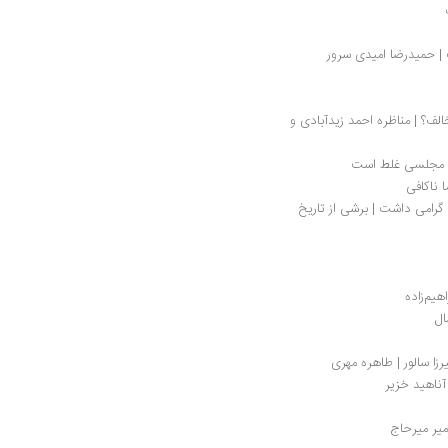
 حمیدرضا امیدی سرور
محمدتقی مصباح یزدی، موافق رای مردم یا مخالف؟ | مناظره احمد زیدآبادی و 
ه مجلسی غلط است
ا ناکافی
ماجرای آن راهب مسیحی که سر حسین(ع) را گرامی داشت | برشی از تاریخ 
زا سالور | طاهره مهری
آناهید خزیر
میر میرحاج