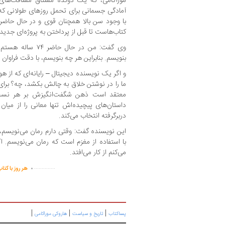
موراکامی، که یک دونده مشتاق مسافت‌های
آمادگی جسمانی برای تحمل روزهای طولانی که
با وجود سن بالا همچنان قوی و در حال حاضر،
کتاب‌هاست تا قبل از پرداختن به پروژه‌ای جدید، 
وی گفت: من در حال ح
بنویسم. بنابراین هر چه بنویسم، با دقت فراوان
و اگر یک نویسنده دیجیتال – رایانه‌ای که از 
ما را در نوشتن خلاق به چالش بکشد، چه؟ برای م
معتقد است ذهن شگفت‌انگیزش بر هر نسخه‌
داستان‌های پیچیده‌اش تنها معانی را از می
دربرگرفته انتخاب می‌کند.
این نویسنده گفت: وقتی دارم رمان می‌نویسم، 
با استفاده از مغزم است که رمان می‌نویسم. اگر 
می‌کنم از کار می‌افتد.
.
..............
هر روز با کتا
|
|
|
پساکتاب
تاریخ و سیاست
هاروکی موراکامی