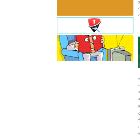
و
ت
ت
و
و
ر