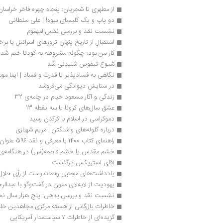
از مطهری تا شجریان: پنجاه چهره فاخر خراسان
دو پاپ و یک کلیسای بیوه! | علی سلطانی
نشست نقد و بررسی نفس‌المهموم
استقبال از تاریخ پنهان ترورهای اسرائیل یا بر
کار من بود؛ چگونه مشروطه به کودتا ختم شد
شیوع تیفوس شنیدنی شد
نگاهی به فسادپذیر یا قدرت و فساد | ایما موس
در ستایش دیوانگی می‌فروشد
زندگی و آثار مسعود خیام در چامه‌ی 32
عشق سال‌های ‌کرونا یا سه نقطه 13
دموکراسی در اسلام با کرگدن رسید
درباره گلوله‌های واشنگتن | مریم شهبازی
راهنمای کتاب 1400 با معرفی و نقد 596 عنوان کتاب منتشر شد
خشم مقدس یا خشم فاطمه(س) در هنگامه‌ی
آقای آستریکس درگذشت
یادداشت‌های مجتبی رحماندوست از رأی حلا
یهودیت از لابه‌لای متون در گفت‌وگو با عبدالر
نشست نقد و بررسیِ بدهی: پنج هزار سال 
خاطرات بازرگانی از هسته مرکزی مجاهدین خل
گزیده‌ای از خاطرات ۷ سیاستمدار آمریکایی