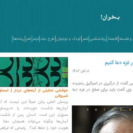
و فلسفه
اقتصاد
روانشناسی
شعر
کودک و نوجوان
طرح جلد
فیلم
طنز
ریشه‌ها
 غزه دعا کنیم
01 آبان 1402
 گفت از درگیری در اسرائیل رنجیده
وی گفت باید برای صلح در غزه دعا
خوانشی تحلیلی از آینه‌های دردار | اسحاق
شیروانی
پرسش اصلی رمان صرفاً این نیست که آیا
آرمان‌ها شکست خورده‌اند یا نه.پرسش
عمیق‌تر این است: انسان پس از شکست
آرمان‌ها چگونه می‌تواند همچنان معنا و
هویت خود را حفظ کند؟... پاسخی که ابراهی