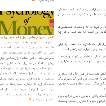
شادی‌هایش
...
ند برای آرامش دعا کند، گفت مطمئن
ار، به ما در درک و زنده ماندن در
دیدم و می‌دانم که وضعیت فلسطینی‌ها
بگویم این است که دعا کنیم تا هر چه
نگاهی به روان‌شناسی پول | ایما موسی‌زاده
انسان‌ها با ترس، طمع، امید، حسرت و
وارهای نامطمئن» که امسال به زبان
مقایسه زندگی می‌کنند و همین احساسات،
ه، به نوعی درباره دیوارکشی است.
حتی در آگاه‌ترین افراد، تصمیم‌های مالی ر
فزاینده‌ای ساخته می‌شوند و مردم و
شکل می‌دهد. از این منظر، «روان‌شناسی پول
دید پس از تهاجم روسیه به اوکراین و
بیش از آنکه درباره پول باشد، کتابی دربار
انسان معاصر و رابطه پرتنش او با مفهوم ثرو
اقعی هستند؛ در عین حال که استعاری
و دارایی است... اوزل به‌جای ارائه نسخه‌ها
معنادار هستند. من کمی کلاستروفوبیک
مستقیم یا توصیه‌های دستوری، تجربه زندگی
باشم ممکن است دچار وحشت خفیفی
سرمایه‌گذاران، کارآفرینان، میلیاردرها و حت
م.
افراد عادی را روایت می‌کند و از دل این
داستان‌ها روایت خود را برمی‌سازد و بحث ر
 گفت: وقتی از برلین دیدن کردم، دیوار
به پیش می‌راند
...
هنوز آنجا بود. وی افزود: وقتی از اسرائیل دیدن کردم و دیوار ۶ متری را دیدم، وحشت