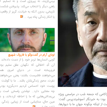
برمی‌گزیند، نه پیروزی است و نه تسلیم. ا
راهی دیگر را انتخاب می‌کند: پذیرفتن شکس
تاریخی، بدون آنکه به خیانت، گریز از واقعی
یا انکار زندگی پناه ببرد
...
اونای آرام در گفت‌وگو با فاروک شهیچ‭
گویی انسان‌ها ترمزِ خود را از دست داده‌اند 
آن کُدِ اخلاقی که نگهبان عقل سلیم بود،
فروریخته است. در دنیای امروز، همه
می‌خواهند فاشیست باشند؛ یعنی می‌خواهند
نفرت، محورِ زندگی‌شان باشد... ما با گوشت 
پوست خود احساس کردیم «دیگری» بودن
چه معنایی دارد... نوشتن پاسخی است به
وراکامی که جمعه شب در مراسمی ویژه
بی‌عدالتی‌هایی که ما را احاطه کرده‌اند، و د
بود؛ به خبرنگار آسوشیتدپرس گفت:
عین حال، ستایشی است از زیبایی زندگی و
از اینکه چگونه جهان ما با دیوارها،