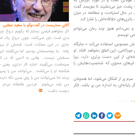
 طولانی است و در مورد نیازش به
 پشت میز می‌نشیند تا بنویسد گفت
 در حال استراحت و مطالعه در میان
باتری‌های خلاقانه‌اش را شارژ کند.
آقای سناریست در گفت‌وگو با سعید مطلبی
اضر ۷۴ ساله هستم و نمی‌دانم هنوز چند رمان می‌توانم
اگر بخواهم فیلمی بسازم که بگویم دروغ چی
 می نویسم.
بدی است باور نمی‌کنند، چون دروغ یک امر
هوش مصنوعی استفاده می‌کند – جایگاه
جاری در این مملکت است. قبحش از بین
وراکامی، این اتفاق نخواهد افتاد. او
رفته... ما بچه‌مسلمان بودیم. اما می‌گفتند ای
ای از این دست برتری دارد، زیرا
مسلمان نیست... وقتی به آدمی که در کار
ان ابرهای محوی که شخصیت‌هایش را
سینماست می‌گویند اجازه کار نداری، یعنی ب
شکنجه او را می‌کشند... می‌توانند من را زمی
بزنند اما نمی‌توانند من را روی زمین نگه دارند
سرم پر از اشکال می‌شود، اما همچنان
من بلند می‌شوم... فردین عاشقانه مردم را
رایانه‌ای به اندازه من پر باشد، فکر
دوست داشت
...
.
...............
ب