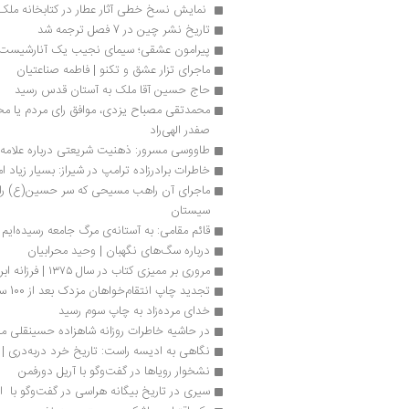
 نمایش نسخ خطی آثار عطار در کتابخانه ملک 
تاریخ نشر چین در 7 فصل ترجمه شد
پیرامون عشقی؛ سیمای نجیب یک آنارشیست |
ماجرای تزار عشق و تکنو | فاطمه صناعتیان
حاج حسین آقا ملک به آستان قدس رسید
صفدر الهی‏‌راد
طاووسی مسرور: ذهنیت شریعتی درباره علام
خاطرات برادرزاده ترامپ در شیراز: بسیار زیاد ام
سیستان
قائم مقامی: به آستانه‌ی مرگ جامعه رسیده‌ایم
درباره سگ‌های نگهبان | وحید محرابیان
مروری بر ممیزی کتاب در سال ۱۳۷۵ | فرزانه ابراهیم‌زاده
تجدید چاپ انتقام‌خواهان مزدک بعد از 100 سال
خدای مرده‌زاد به چاپ سوم رسید
در حاشیه خاطرات روزانه شاهزاده حسینقلی میر
نگاهی به ادیسه راست: تاریخ خرد دربه‌دری | 
نشخوار رویاها در گفت‌وگو با آریل دورفمن
سیری در تاریخ بیگانه هراسی در گفت‌وگو با  ا