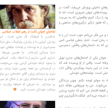
ان‌های تخیلی پرورش می‌یابد، گفت در
 رویدادهای جهان ضروری است، اما ما
ود را درک کنیم؛ واقعیتی که به سرعت
 که هنوز درگیر درگیری‌های مذهبی و
تقاضای اخوان ثالث از رهبر انقلاب اسلامی
د و من فکر می‌کنم خوب است آن را با
جنگیدن با فرهنگ کار عبثی است... این
ت رمان است. اخبار جعلی شانس کمی
برادران آریایی ما و برادران وایکینگ، مثل اینک
ادی که به داستان‌های واقعی دسترسی
سحرخیزتر از ما بوده‌اند و رفته‌اند جاهای خو
دنیا مسکن کرده‌اند... ما همین چیزها را
عنوان یکی از احتمال‌های جدی نوبل
نداریم. کسی نداریم از ما انتقاد بکند... استالی
رفته است. وقتی از او پرسیده شد که
با وجود اینکه خودش گرجی بود، می‌خواست
گفت در این زمینه رویکردی رواقی دارد
در گرجستان نیز همه روسی حرف بزنند...من
دش است: نوشته‌های خودش.
میرم رو میندازم پیش آقای خامنه‌ای، من برا
خودم رو نینداخته‌ام برای تو و امثال تو میر
 به جوایز توجه نکنم. چون برندگان
رو میندازم... به شرطی که شماها برگردید د
‌شوند. من به چیزهایی علاقه دارم
مملکت خودتان خدمت کنید
...
ین قطعا افتخار می کنم که جایزه پرنس
 نتیجه می‌دانم. شگفت‌انگیزترین چیز