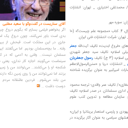
محمد‌تقی اختیاری. _ تهران: اتشارات
آقای سناریست در گفت‌وگو با سعید مطلبی
اگر بخواهم فیلمی بسازم که بگویم دروغ چی
3. کتاب «مرادو»/ محمد‌علی آزادیخواه. _ تهران: زال، 4. کتاب «مجموعه علم چیست؟» (10
بدی است باور نمی‌کنند، چون دروغ یک امر
تهران: شرکت انتشارات فنی ایران.
جاری در این مملکت است. قبحش از بین
های «فروغ ابدیت» تالیف آیت‌الله
جعفر
رفته... ما بچه‌مسلمان بودیم. اما می‌گفتند ای
یلی اسلام» تالیف سید جعفر شهیدی
مسلمان نیست... وقتی به آدمی که در کار
رسول جعفریان
(3 ج) تالیف
سینماست می‌گویند اجازه کار نداری، یعنی ب
_ انتشارات دریا و «سنن‌الرسول‌الاعظم
شکنجه او را می‌کشند... می‌توانند من را زمی
ات امیرکبیر به عنوان برگزیده شناخته
بزنند اما نمی‌توانند من را روی زمین نگه دارند
من بلند می‌شوم... فردین عاشقانه مردم را
ازی»/ تالیف عمر واقدی؛ ترجمه محمود
دوست داشت
...
اداری مسلمانان در صدر اسلام» تالیف
لو. سازمان مطالعه و تدوین کتب علوم
ی و پارسی، استعمار بریتانیا و ایران»
های سیاسی به عنوان آثار برگزیده در