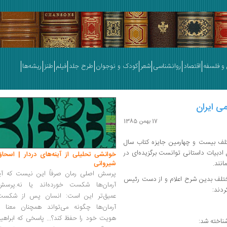
و فلسفه
اقتصاد
روانشناسی
شعر
کودک و نوجوان
طرح جلد
فیلم
طنز
ریشه‌ها
ی ایران
17 بهمن 1385
تلف بیست و چهارمین جایزه کتاب سال
 ادبیات داستانی توانست برگزیده‌ای در
خوانشی تحلیلی از آینه‌های دردار | اسحاق
انند.
شیروانی
پرسش اصلی رمان صرفاً این نیست که آیا
مختلف بدین شرح اعلام و از دست رئیس
آرمان‌ها شکست خورده‌اند یا نه.پرسش
ردند:
عمیق‌تر این است: انسان پس از شکست
آرمان‌ها چگونه می‌تواند همچنان معنا و
هویت خود را حفظ کند؟... پاسخی که ابراهی
شناخته شد: