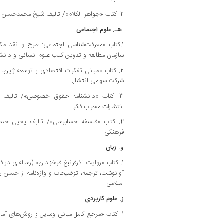
2. کتاب «جواهر الکلام»/ تالیف شیخ محمدحسن نجفی؛ تحقیق موسسه نشر اسلامی.
هـ. علوم اجتماعی
1.کتاب «معرفت‌شناسی اجتماعی: طرح و نقد مکتب
سازمان مطالعه و تدوین کتب علوم انسانی و دانش
2. کتاب «مبانی تفکرات اقتصادی و توسعه ژاپن، ت
شرکت سهامی انتشار.
3. کتاب «دانشنامه حقوق خصوصی»/ تالیف 
انتشارات‌ محراب فکر.
4. کتاب «فلسفه حسابرسی»/ تالیف یحیی حسا
فرهنگی.
و. زبان
1. کتاب «روایت آذرفرنبغ فرخزادان» (رساله‌ای 
آوانوشت، ترجمه، توضیحات و واژه‌نامه از حسن رضای
اسلامی
ز. علوم کاربردی
1. کتاب «مرجع کامل مبانی وسایل و روش‌های آماد