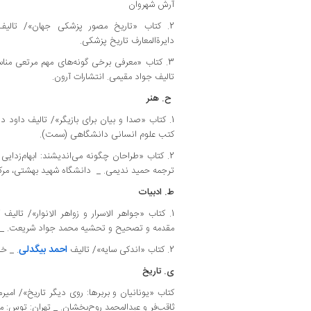
آرش شهروان
2. کتاب «تاریخ مصور پزشکی جهان»/ تالیف و
دایرةالمعارف تاریخ پزشکی.
3. کتاب «معرفی برخی گونه‌های مهم مرتعی منا
تالیف جواد مقیمی. انتشارات آرون.
ح. هنر
1. کتاب «صدا و بیان برای بازیگر»/ تالیف داود د
کتب علوم انسانی دانشگاهی (سمت).
2. کتاب «طراحان چگونه می‌اندیشند: ابهام‌زدایی 
ترجمه حمید ندیمی. _ دانشگاه شهید بهشتی، مرکز
ط. ادبیات
1. کتاب «جواهر الاسرار و زواهر الانوار»/ تا
مقدمه و تصحیح و تحشیه محمد جواد شریعت. _ ا
احمد بیگدلی
2. کتاب «اندکی سایه»/ تالیف
. _ خ
ی. تاریخ
کتاب «یونانیان و بربرها: روی دیگر تاریخ»/ ام
ثاقب‌فر و عبدالمحمد روح‌بخشان. _ تهران: توس: مر