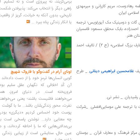
برمی‌گزیند، نه پیروزی است و نه تسلیم. ا
مه رهادوست، مریم کازرانی و میرمهدی
راهی دیگر را انتخاب می‌کند: پذیرفتن شکس
اسلامی ایران.
تاریخی، بدون آنکه به خیانت، گریز از واقعی
یا انکار زندگی پناه ببرد
...
یس گات و دومینیک مک آیورلویس؛ ترجمه
احمد‌زاده، بابک محقق، مسعود قاسمیان
ان هنر.
3. کتاب «فهرست نسخه‌های خطی مرکز دایره‌المعارف بزرگ اسلامی» (ج 2) / تالیف احمد
غلامحسین ابراهیمی دینانی
. _ طرح
اونای آرام در گفت‌وگو با فاروک شهیچ‭
گویی انسان‌ها ترمزِ خود را از دست داده‌اند 
آن کُدِ اخلاقی که نگهبان عقل سلیم بود،
فروریخته است. در دنیای امروز، همه
می‌خواهند فاشیست باشند؛ یعنی می‌خواهند
نفرت، محورِ زندگی‌شان باشد... ما با گوشت 
رت با ترجمه علی موسایی‌افضلی. _شرکت
پوست خود احساس کردیم «دیگری» بودن
چه معنایی دارد... نوشتن پاسخی است به
بی‌عدالتی‌هایی که ما را احاطه کرده‌اند، و د
ین مرکز فرهنگ و معارف قرآن. _ بوستان
عین حال، ستایشی است از زیبایی زندگی و