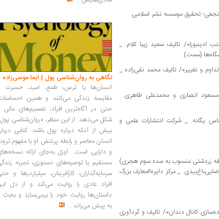
شادی‌هایش
...
 ادینبورا»/ تالیف سعید زیبا کلام. _
گاه‌ها (سمت).
داوم و تغییر»/ تالیف محمد نقی‌زاده _
نگاهی به روان‌شناسی پول | ایما موسی‌زاده
انسان‌ها با ترس، طمع، امید، حسرت و
مسعود انصاری و محمد‌علی طاهری.
مقایسه زندگی می‌کنند و همین احساسات،
حتی در آگاه‌ترین افراد، تصمیم‌های مالی ر
شکل می‌دهد. از این منظر، «روان‌شناسی پول
س یگانه. _ شرکت انتشارات علمی و
بیش از آنکه درباره پول باشد، کتابی دربار
انسان معاصر و رابطه پرتنش او با مفهوم ثرو
و دارایی است... اوزل به‌جای ارائه نسخه‌ها
در فقه زردشتی منسوب به سده سوم هجری)
مستقیم یا توصیه‌های دستوری، تجربه زندگی
ی‌باغ‌بیدی. _ مرکز دایره‌المعارف بزرگ
سرمایه‌گذاران، کارآفرینان، میلیاردرها و حت
افراد عادی را روایت می‌کند و از دل این
داستان‌ها روایت خود را برمی‌سازد و بحث ر
به پیش می‌راند
...
ه‌سازی کانال دندان»/ تالیف و گردآوری