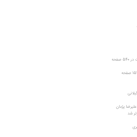
 صفحه
یلانی
علیرضا پژمان
تر شد
ری