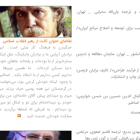
 ترجمه ولی‌الله محرابی. _ تهران:
سب برای توسعه و اصلاح مراتع ایران»/
تقاضای اخوان ثالث از رهبر انقلاب اسلامی
جنگیدن با فرهنگ کار عبثی است... این
انشور. _ تهران: سازمان مطالعه و تدوین
برادران آریایی ما و برادران وایکینگ، مثل اینک
سحرخیزتر از ما بوده‌اند و رفته‌اند جاهای خو
دنیا مسکن کرده‌اند... ما همین چیزها را
از فرآیند طراحی»/ تالیف برایان لاوسن؛
نداریم. کسی نداریم از ما انتقاد بکند... استالی
 چاپ و انتشارات.
با وجود اینکه خودش گرجی بود، می‌خواست
در گرجستان نیز همه روسی حرف بزنند...من
میرم رو میندازم پیش آقای خامنه‌ای، من برا
لیف کمال الدین حسین بن حسن خوارزمی؛
خودم رو نینداخته‌ام برای تو و امثال تو میر
ساطیر .
رو میندازم... به شرطی که شماها برگردید د
جسته.
مملکت خودتان خدمت کنید
...
یرمهدی بدیع؛ ترجمه قاسم ضعوی، مرتضی
کز بین‌‌المللی گفت و گوی تمدن‌ها.