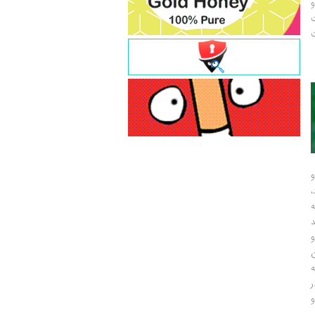
و
ت
ت
و
و
ر