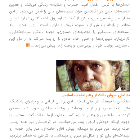
سان‌ها با ترس، طمع، امید، حسرت و مقایسه زندگی می‌کنند و همین
ساسات، حتی در آگاه‌ترین افراد، تصمیم‌های مالی را شکل می‌دهد. از این
ظر، «روان‌شناسی پول» بیش از آنکه درباره پول باشد، کتابی درباره انسان
اصر و رابطه پرتنش او با مفهوم ثروت و دارایی است... اوزل به‌جای ارائه
خه‌های مستقیم یا توصیه‌های دستوری، تجربه زندگی سرمایه‌گذاران،
رآفرینان، میلیاردرها و حتی افراد عادی را روایت می‌کند و از دل این
ستان‌ها روایت خود را برمی‌سازد و بحث را به پیش می‌راند
...
اضای اخوان ثالث از رهبر انقلاب اسلامی
گیدن با فرهنگ کار عبثی است... این برادران آریایی ما و برادران وایکینگ،
ل اینکه سحرخیزتر از ما بوده‌اند و رفته‌اند جاهای خوب دنیا مسکن
ده‌اند... ما همین چیزها را نداریم. کسی نداریم از ما انتقاد بکند... استالین با
ود اینکه خودش گرجی بود، می‌خواست در گرجستان نیز همه روسی
ف بزنند...من میرم رو میندازم پیش آقای خامنه‌ای، من برای خودم رو
نداخته‌ام برای تو و امثال تو میرم رو میندازم... به شرطی که شماها برگردید