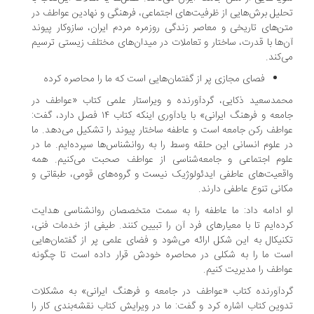
لیل برش‌هایی از ظرفیت‌های اجتماعی، فرهنگی و نهادین عواطف در
ن‌های تاریخی و معاصر زندگی روزمره مردم ایران، سازوکار پیوند
‌ها با قدرت، ساختار و تعاملات در میدان‌های مختلف زیستی ترسیم
‌کند.
فصای مجازی پر از گفتمان‌هایی است که ما را محاصره کرده
مدسعید ذکایی، گردآورنده و ویراستار علمی کتاب «عواطف در
جامعه و فرهنگ ایرانی» با یادآوری اینکه کتاب ۱۴ فصل دارد، گفت:
اطف رکن جامعه است و عاطفه ساختار پیوند را تشکیل می‌دهد. ما
 علوم انسانی این حلقه وسط را به روانشناس‌ها سپرده‌ایم. ما در
لوم اجتماعی و جامعه‌شناسی از عواطف صحبت می‌کنیم. همه
قعیت‌های عاطفی ایدئولوژیک نیست و گروه‌های قومی، طبقاتی و
انی تنوع عاطفی دارند.
 ادامه داد: ما عاطفه را به سمت متخصصان روانشناسی هدایت
ده‌ایم تا با معیارهای فرد آن را تبیین کنند. طیفی از خدمات فنی،
نیکال به این شکل ارائه می‌شود و فضای علمی پر از گفتمان‌هایی
ت ما را به شکلی در محاصره خودش قرار داده است تا چگونه
اطف را مدیریت کنیم.
دآورنده کتاب «عواطف در جامعه و فرهنگ ایرانی» به مشکلات
وین کتاب اشاره کرد و گفت: ما در ویرایش کتاب نقشه‌بندی کار را