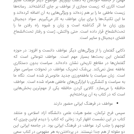
می از جامعه خودمان به دست بیاوریم. موضوع دیگر فرهنگ سایبر
ت؛ آثاری که زیست مجازی از عواطف بر جای گذاشته‌اند. رسانه‌ها
ست عاطفی ما را بر هم‌ زده‌اند و ویژگی‌هایی به آن اضافه کرده‌اند و
 این تکنیک‌ها را برای بیان عواطف به کار می‌گیریم. سواد دیجیتال
ی زبان ما اثر گذاشته است و زبان و شیوه راه رفتن ما را
ت‌الشعاع قرار داده است. حتی واکنش، ژست و رفتار تحت‌الشعاع
ای دیجیتال و سایبر است.
ایی گفتمان را از ویژگی‌های دیگر عواطف دانست و افزود: در حوزه
فتمان این بحث‌ها بسیار مهم است. عواطف تنوعاتی است که
تمان‌ها در مقاطع تاریخی نشان داده‌اند. سیاست بدون دستکاری
طفه عمل نمی‌کند. بی‌شک تحریک عواطف در تحولات سیاسی موثر
ت. زبان سیاست با عاطفه‌ورزی جدید مانوس‌تر شده است. نگاه ما
 سیاست و کنشگری با ابزارگری‌های عاطفی همراه شده است. عواطف
فظه را می‌سازد. کالایی کردن حافظه یکی از مهم‌ترین بخش‌هایی
ت که در کتاب به آن پرداخته‌ایم.
عواطف در فرهنگ ایرانی حضور دارند
س فرح ترکمان، عضو هیئت علمی دانشگاه آزاد اسلامی و منتقد
اب در این نشست اظهار کرد: زمانی که کتاب را دیدم اولین چیزی که
جهم را جلب کرد عواطف در فرهنگ ایرانی بود. در جامعه ایرانی این
 مقوله از هم جدا نیستند. در پرداختن به هر مفهومی در کتاب سعی