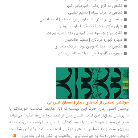
نگاهی به کاج زدگی | امیرعباس کلهر
نگاهی به مرگ سیاه | نسیم خلیلی
حاشیه‌ای بر اینترنت ندارم، پس نیستم | احمد آفتابی
جهان مکتوب در گفت‌وگو با مارتین پوکنر
نقدی بر و چشم‌هایش کهربایی بود | ساره بهروزی
درباره گهواره مردگان | سعید صادقیان
نگاهی به آنجا که وطن بود | مزدک پنجه‌ای
مروری بر گاو و فلفل | ابراهیم کاظمی‌مقدم
انشی تحلیلی از آینه‌های دردار | اسحاق شیروانی
سش اصلی رمان صرفاً این نیست که آیا آرمان‌ها شکست خورده‌اند یا
.پرسش عمیق‌تر این است: انسان پس از شکست آرمان‌ها چگونه می‌تواند
چنان معنا و هویت خود را حفظ کند؟... پاسخی که ابراهیم برمی‌گزیند، نه
روزی است و نه تسلیم. او راهی دیگر را انتخاب می‌کند: پذیرفتن شکست
ریخی، بدون آنکه به خیانت، گریز از واقعیت یا انکار زندگی پناه ببرد
...