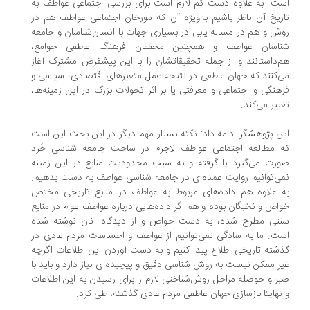
ت. به علاوه دست کم لازم است برای بررسی اجتماعی عواطف به
ریخ آن ناظر باشیم به‌ویژه آن که مورخان اجتماعی عواطف هم در
ش و هم در مساله یابی در بسیاری جهات با انسان‌شناسان و جامعه
ناسان عواطف و همچنین محققان فرهنگ عاطفی جوامع،
‌داستانند و از جمله تحقیقاتشان را با این پیشفرض مشترک آغاز
‌کنند که جهان عاطفی در نتیجه عمل متغیرهای اقتصادی، سیاسی و
هنگی و اجتماعی و معرفتی یا بر اثر تحولات بزرگ در این زمینه‌ها،
ییر می‌کند.
ن پژوهشگر ادامه داد: نکته بسیار مهم دیگر در این بحث این است
 مطالعه اجتماعی عواطف لاجرم در ساحت جامعه شناسی خُرد
رت می‌گیرد یا گرفته و به سبب محدودیت منابع در این زمینه
ی‌توانیم روایت عمده‌ای در جامعه شناسی عواطف به دست بدهیم.
 علاوه هم داده‌های مربوط به عواطف در منابع تاریخی مختص
اص و نخبگان بوده و هم اگر داده‌هایی درباره عواطف عوام در منابع
نتی مطرح شده، به دست خواص و از دیدگاه آنان نوشته شده
ت. ما به سادگی نمی‌توانیم از عواطف و احساسات مردم عادی در
شته تاریخی اطلاع پیدا کنیم و به دست آوردن این اطلاعات اگرچه
ر ممکن نیست به روش شناسی دقیق و پیچیده‌ای نیاز دارد و باید با
ر و حوصله مراحل روش‌شناختی لازم را برای رسیدن به این اطلاعات
نهایتا بازسازی جهان عاطفی مردم عادی گذشته، طی کرد.