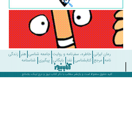
رمان ایرانی
خاطره، سفرنامه و روایت
جامعه شناسی
هنر
زندگی
نامه
مرجع
کتابشناسی
نقد
بایگانی
پیگیری
شناسنامه
کلیه حقوق محفوظ است و بازنشر مطالب با ذکر
کتاب نیوز
و درج لینک، بلامانع .