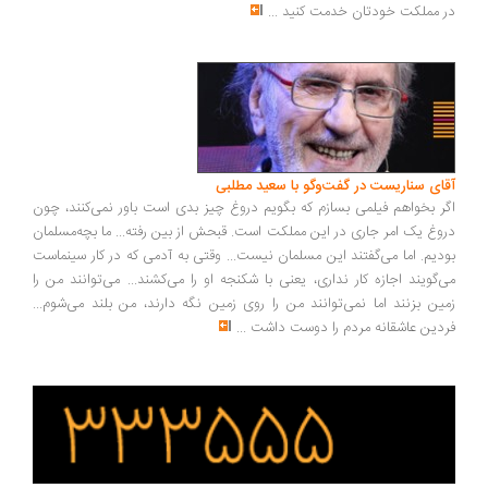
 مملکت خودتان خدمت کنید
...
ای سناریست در گفت‌وگو با سعید مطلبی
ر بخواهم فیلمی بسازم که بگویم دروغ چیز بدی است باور نمی‌کنند، چون
وغ یک امر جاری در این مملکت است. قبحش از بین رفته... ما بچه‌مسلمان
دیم. اما می‌گفتند این مسلمان نیست... وقتی به آدمی که در کار سینماست
‌گویند اجازه کار نداری، یعنی با شکنجه او را می‌کشند... می‌توانند من را
ین بزنند اما نمی‌توانند من را روی زمین نگه دارند، من بلند می‌شوم...
دین عاشقانه مردم را دوست داشت
...