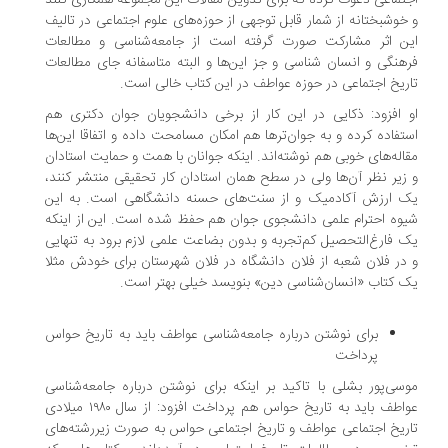
خوشبختانه از شمار قابل توجهی از حوزه‌های علوم اجتماعی در تالیف
ن اثر مشارکت صورت گرفته است از جامعه‌شناسی و مطالعات
هنگی و انسان شناسی و جز این‌ها و البته متاسفانه جای مطالعات
ریخ اجتماعی در حوزه عواطف در این کتاب خالی است.
 افزود: ذکایی در این کار از برخی دانشجویان جوان دکتری هم
تفاده کرده و به جوان‌ترها هم امکان مسامحت داده و اتفاقا این‌ها
اله‌های خوبی هم نوشته‌اند. اینکه جوانان با همت و حمایت استادان
زیر نظر آن‌ها ولی در سطح همان استادان کار تحقیقی منتشر کنند،
 ارزش آکادمیک و از سنت‌های حسنه دانشگاهی است. به این
وه احترام علمی دانشجوی جوان هم حفظ شده است. این از اینکه
 فارغ‌التحصیل کم‌تجربه و بدون بضاعت علمی لازم برود به تنهایی
در فلان شعبه از فلان دانشگاه در فلان شهرستان برای خودش مثلا
 کتاب «انسان‌شناسی دین» بنویسد خیلی بهتر است.
برای نوشتن درباره جامعه‌شناسی عواطف باید به تاریخ حواس
پرداخت
سی‌پور بشلی با تاکید بر اینکه برای نوشتن درباره جامعه‌شناسی
عواطف باید به تاریخ حواس هم پرداخت افزود: از سال ۱۹۸۰ میلادی
ریخ اجتماعی عواطف و تاریخ اجتماعی حواس به صورت زیررشته‌های