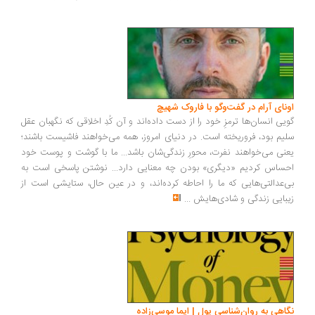
ونای آرام در گفت‌وگو با فاروک شهیچ
یی انسان‌ها ترمزِ خود را از دست داده‌اند و آن کُدِ اخلاقی که نگهبان عقل
یم بود، فروریخته است. در دنیای امروز، همه می‌خواهند فاشیست باشند؛
نی می‌خواهند نفرت، محورِ زندگی‌شان باشد... ما با گوشت و پوست خود
ساس کردیم «دیگری» بودن چه معنایی دارد... نوشتن پاسخی است به
‌عدالتی‌هایی که ما را احاطه کرده‌اند، و در عین حال، ستایشی است از
بایی زندگی و شادی‌هایش
...
اهی به روان‌شناسی پول | ایما موسی‌زاده