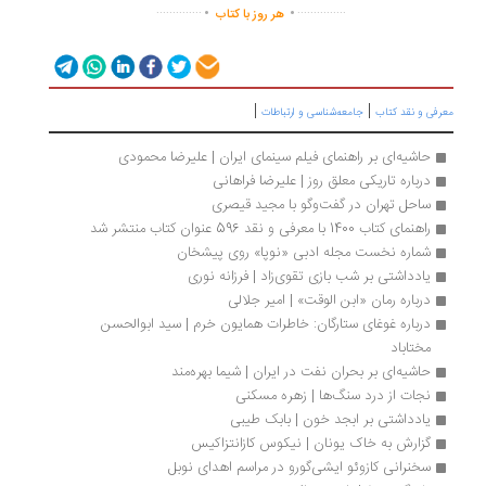
.
.
..............
...............
هر روز با کتاب
|
|
رفی و نقد کتاب
جامعه‌شناسی و ارتباطات
حاشیه‌ای بر راهنمای فیلم سینمای ایران | علیرضا محمودی
درباره تاریکی معلق روز | علیرضا فراهانی
ساحل تهران در گفت‌وگو با مجید قیصری
راهنمای کتاب 1400 با معرفی و نقد 596 عنوان کتاب منتشر شد
شماره نخست مجله ادبی «نوپا» روی پیشخان
یادداشتی بر شب بازی تقوی‌زاد | فرزانه نوری
درباره رمان «ابن الوقت» | امیر جلالی
درباره غوغای ستارگان: خاطرات همایون خرم | سید ابوالحسن 
مختاباد
حاشیه‌ای بر بحران نفت در ایران | شیما بهره‌مند
نجات از درد سنگ‌ها | زهره مسکنی
یادداشتی بر ابجد خون | بابک طیبی
گزارش به خاک یونان | نیکوس کازانتزاکیس
سخنرانی کازوئو ایشی‌گورو در مراسم اهدای نوبل