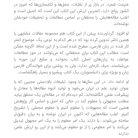
یمت شمرد. در بازار پر از تقلبات، جعل‌ها و کتابسازی‌ها که امروز در
ور رواج دارد، کمترین ارزش این کتاب این است که اصیل است و
لب مقاله‌هایش را محققان بر اساس مطالعات و تحقیقات خودشان
شته‌اند.
 افزود: گردآورنده پیش از این کتاب هم مجموعه مقالات مشابهی با
ین ناشر تدوین کرده بود که در هر کدام به نوعی یک موضوع کمتر
ر شده در زبان فارسی، مطرح شده است و از این لحاظ اگرچه ممکن
ت مطالب این کتاب برای محققانی که می‌توانند در حوز مطالعات
اطف به زبان‌های اصلی کتاب بخوانند و منابع این حوزه را
‌شناسند، حرف تازه‌ای ندارد، ولی به روشنی برای خوانندگان فارسی
ان و بویژه برای دانشجویان، یک کتاب پیشرو و بسیار راهگشاست.
 ادامه داد: در این‌ سال‌ها با وجود تبلیغات بالادستی عجیبی که با
وان تولید علم در ایران می‌شود و تولید انبوه مقاله‌ها را معادل با
شرفت علمی انگاشته‌اند، کم دیده‌ام که در مقاله‌ای یک محقق بیاید
لب مجهولی را معلوم کند در حالی که اصل و اساس کار پژوهش
ین است که مجهولات را معلوم کنیم یا معلوم مجملی را تشریح
یم. اغلب مقاله‌هایی که اکنون در ایران نوشته و به بیان دقیق‌تر
خته می‌شوند، یا دارند یک امر معلوم را به یک امر مجهول تبدیل
‌کنند یا امر معلومی را از نو معلوم می‌کنند و از این رو ارزش علمی
ارند.