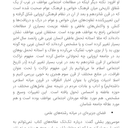
 افزود: نکته دیگر اینکه در مطالعات اجتماعی عواطف در غرب از یک
قاق تاریخی میان فرهنگ خواص و فرهنگ عوام صحبت شده است
 در قرن شانزدهم و بعد از آن در نظام فرهنگی اروپایی شکل گرفته و
ن تعیین‌کننده تفاوت‌های میان خواص و عوام در درک و دریافت‌ها و
نش و واکنش‌های عاطفی و نقطه عزیمت بسیاری از مطالعات
تماعی راجع به عواطف هم بوده است. محققان غربی عواطف نشان
ده‌اند که مثلا آستانه تحمل عاطفی انسان غربی طی پانصد سال اخیر
یار تغییر کرده است و یا مشخص کرده‌اند که انسان غربی چه گونه
ی بد را از بوی خوب تفکیک می‌کرده و ملاک و آستانه تحمل بوهای
 در جامعه اروپایی چه تحولاتی حاصل کرده است. مفهوم نزاکت
تماعی از قرن شانزدهم به بعد در غرب بسیار تغییر کرده (در تاریخ
تماعی اسلام ما می‌توانیم باز این مفهوم نزاکت را تحت عنوان
افت، در منابع مختلف از قرن سوم هجری به خوبی بررسی کنیم و
لا ادبیات ویژه‌ای با عنوان اخبار الظُرّاف در قرون میانه اسلامی
شته‌ایم) و آداب و عادات مردم در نتیجه عمل عامل‌های مختلف در
وزه عاطفه و احساس تحول یافته است. این تغییرات وسیع و
خص، هم مورد علاقه مورخان اجتماعی عواطف بوده است و هم
رد علاقه جامعه شناسان.
فضای جزیره‌ای در میانه رشته‌های علمی
سی‌پور بشلی گفت: درباره تک‌تک مقاله‌های کتاب نمی‌توانم به
صیل بحث کنم چرا که نه مولفان‌شان در این جمع هستند و نه نقد