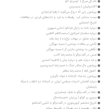
نام گل سرخ |  اومبرتو اکو
آکادمیاییان | سیسرون
پیرامون زنى که دروغ مى‌گوید | زهرا فرخزادی
سمت منتشر کرد: رهیافت به فرد و داده‌های فردی در مطالعات 
تاریخ اجتماعی
درباره نامه به ژنرال فرانکو | مانی سپهری
درباره متاستاز اسرائیل | محمدکاظم کاظمی
درباره عشق در مهتاب یخ‌زده | رضا عابد
تأملی بر مقالات مونتنی | سمیه مهرگان
نگاهی به زوجه‌ی مارتن گر | سمیه مهرگان
لمس در گفت‌وگو با محمدرضا کاتب
و اما درباره علم و درباره زمان | فاطیما احمدی
پیرامون باغ سالار جنگ | حمیدرضا امیدی‌سرور
 اصول فقه | محمدرضا مظفر
پیرامون زنده‌باد کارخانه | جواد لگزیان
درباره گفتمان ادبیات سیاسی ایران در آستانه دو انقلاب | سرگه 
بارسقیان
داها در گفت‌وگو با عارف جمشیدی
مروری بر کوکو | پرنیان خجسته‌حال
تاریخ مختصر کیوریتوری در گفت‌وگو با تکین آغداشلو
تقارن هم‌سو و دورِ هم‌گرا در فلسفه رسانه