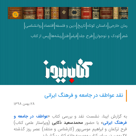
ان خارجی
داستان کوتاه
تاریخ
دین و فلسفه
اقتصاد
روانشناسی
ر
کودک و نوجوان
طرح جلد
فیلم
طنز
ریشه‌ها
پس از کتاب
نقد عواطف در جامعه و فرهنگ ایرانی
28 بهمن 1398
 گزارش ایبنا، نشست نقد و بررسی کتاب «
عواطف در جامعه و
هنگ ایرانی
» با حضور
محمدسعید ذکایی
(ویراستار علمی کتاب)
ح ترکمان و ابراهیم موسی‌پور (کارشناس و منتقد) عصر روز گذشته
سه خانه کتاب برگزار شد.