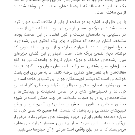
 تنه این همه مقاله که با رهیافت‌های مختلف هم نوشته شده‌اند
 من ساخته است.
 این حال او با اشاره به دو صفحه از یکی از مقالات کتاب عنوان کرد:
ف شدید در درک و تفسیر تاریخی در این مقاله که ناشی از ضعف
 دستیابی به داده‌های درست و قابل اعتماد در این ساحت بوده،
خصا نشان می‌دهد که محقق ما برای یک تحقیق بین رشته‌ای با
ریخ، آموزش ندیده یا مهارت ندارد، و از این رو مقاله خوبی که
شته، دچار نقصی بزرگ شده است. امیدوارم این فضای جزیره‌ای
ان رشته‌های مختلف و بویژه میان تاریخ و جامعه‌شناسی به نفع
امل‌های میان رشته‌ای تغییر کند تا محققان جوان و با انگیزه بتوانند
الاتشان را با نقص‌های کمتری عرضه کنند. اما به هر روی این باعث
شحالی است که بیشتر نویسندگان جوان این کتاب بر خلاف استادان
ن ترشان، به جای بحثهای صرفا روشنفکرانه و خطابی، کار اجتماعی
ده‌اند و تحلیلی‌های شان را بر اساس تحقیقات و پیمایش‌ها و
اهده‌های رو در رو صورت داده‌اند، هر چند ممکن است بر شیوه
حقیق میدانی یا فنون سنجش و تحلیل‌های آماری‌شان و روش
یین‌شان نقدهایی وارد باشد، که هست، اما همین که سعی کرده‌اند
باره «جامعه واقعی ایرانی امروز» بنویسند جای سپاس دارد. برخی از
رگان جامعه شناسی ‌نمی‌دانم از چه روی معمولا درباره جهان‌هایی
‌نویسند که ما در ایران واقعی اصلا سراغی از آن جهان‌ها نمی‌یابیم.