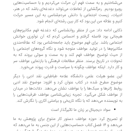
‌شناختیم و به سمت فهم آن حرکت می‌کردیم و با حساسیت‌هایی
برو بودیم. رمزگشایی از تعاملات می‌تواند دغدغه‌ای باشد که در هنر،
بیات، زیست اجتماعی با دانش مردم‌شناسی به این مسیر حرکت
یم و علاقه من این بود که کار بین رشته‌ای انجام شود.
ایی ادامه داد: من از منظر روانشناسی که دغدغه فهم مکانیزم‌های
جانی بود فاصله گرفتم و احساس کردم که آن نوآوری خوانش
تماعی باشد. برای فهم موضوع باید جامعه‌شناس بود که علاقه‌مندی
انیزم‌ها را در تولید عواطف متوجه شود و نگاه گروه‌های اجتماعی را
 حیث توضیح عواطف فهم کند و به سمت و سوئی بروند که به
ولات در تاریخ برسند. منظر مطالعات فرهنگی با بازنمایی عواطف سر
کار دارد. اینکه عواطف چگونه با سیاست و قدرت پیوند می‌خورد.
ن عضو هیئت علمی دانشگاه علامه طباطبایی نقد ادبی را دیگر
ضوع مطرح شده در کتاب عنوان کرد و افزود: موضوع نقد ادبی
ابط ژانرها و سبک‌ها را با عواطف نشان می‌دهد. دلالت‌ها در میدان
 عواطف شکل می‌گیرد. تجربه زیبایی‌شناسی عواطف ظرفیت‌هایی را
 نویسنده می‌دهد که با نگاه تاریخی و بیامتنی آثاری را نگارش کند.
سواد دیجیتال بر زبان ما تاثیرگذار است
 تصریح کرد: حوزه عواطف دستور کار متنوع برای پژوهش به ما
می‌دهد و ۱۴ فصل کتاب حساسیت‌هایی از این جنس به ما می‌دهد که