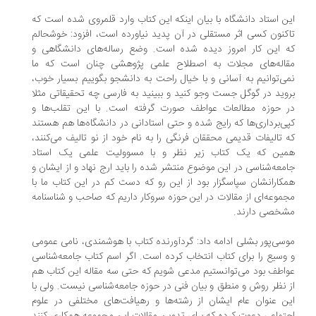
ن استاد دانشگاه با بیان اینکه این کتاب وارد قلمروی شده است که
کنون کسی اثر مستقلی در آن پدید نیاورده است، افزود: خوشحالم
 این کار امروز دیده شده است. وضع رساله‌های دانشگاهی و
قاله‌های مجلات به اصطلاح علمی پژوهشی چنان است که ما
ی‌توانیم به آسانی و با خیال راحت به دانشجو بگوییم بسیار خوب،
وید در گوگل جست وجو کنید و ببینید به فارسی چه تحقیقاتی مثلا
 حوزه مطالعات عواطف صورت گرفته است. با این تقلب‌ها و
ی‌برداری‌ها که رایج شده و حتی استادانی در دانشگاه‌ها هم هستند
 تالیفات قدیمی محققان فرنگی را به نام خود از نو تالیف می‌کنند،
مین که یک کتاب زیر نظر و با مسوولیت علمی یک استاد
معه‌شناسی در این موضوع منتشر شده را باید ارج نهاد و از ایشان و
کارانشان سپاسگزار بود از این رو که دست کم در این کتاب ما با
موعه‌ای از مقالات در این حوزه سروکار داریم که صاحب و شناسنامه
شخصی دارند.
سی‌پور بشلی ادامه داد: گردآورنده کتاب با هوشمندی، نامی عمومی
وسیع را برای کتاب انتخاب کرده است. اگر اسم کتاب جامعه‌شناسی
اطف بود می‌توانستیم مدعی شویم که حتی سه مقاله این کتاب هم
 نظر روش و منطق و بیان فنی در حوزه جامعه‌شناسی نیست. ولی با
ن عنوان عام ایشان از رشته‌ها و رهیافت‌های مختلفی در علوم
تماعی دعوت کرده که برای تدوین مقالات این مجموعه همکاری کنند