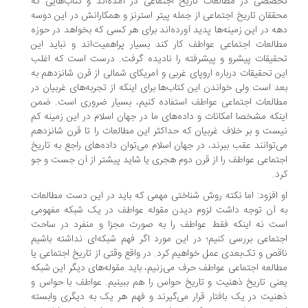
صصی در مطالعات تاریخ اجتماعی در آمده‌اند و کتاب‌هایی که
ققان تاریخ اجتماعی از جمله پیتر استرنز و همکارانش در این دوسه
ه در این زمینه‌ها پدید آورده‌اند برای هر کسی که بخواهد در حوزه
العات اجتماعی عواطف کار کند بسیار پراهمیت‌اند و نباید این
قیقات پیشرو و پیشرفته را نادیده گرفت. درست است که اغلب
ن تحقیقات درباره اروپای غربی و آمریکای شمالی از قرن شانزدهم به
د است ولی خواندن این کتاب‌ها برای اینکه از تجربه‌های غربیان در
العات اجتماعی عواطف استفاده کنیم، بسیار ضروری است. ضمن
نکه مشخصا امکانات و داده‌های ما در جهان اسلام در این زمینه کم
ست و بر خلاف غربیان که حداکثر این مطالعات را تا قرن شانزدهم
‌توانند عقب ببرند، در جهان اسلام می‌توان داده‌های راجع به تاریخ
تماعی عواطف را از قرن دوم هجری یا شاید پیشتر از آن جست و جو
د.
 افزود: اما نکته روش شناختی مهمی که باید در این دست مطالعات
 آن توجه داشت لزوم دیدن مقوله عواطف در یک شبکه مفهومی
ت نه اینکه فقط عواطف را به صورت مجزا و منفرد در ساحت
تماعی بررسی کنیم؛ در این مورد اگر فهم شبکه‌ای نداشته باشیم
قص و تک‌بعدی عمل خواهیم کرد. در واقع وقتی از تاریخ اجتماعی یا
العه اجتماعی عواطف حرف می‌زنیم، باید مقوله‌های دیگر این شبکه
نی تاریخ ذهنیت و تاریخ حواس را هم ببینیم. عواطف با حواس و
نیت در یک بافتار قرار می‌گیرند و فهم هر یک به دیگری وابسته