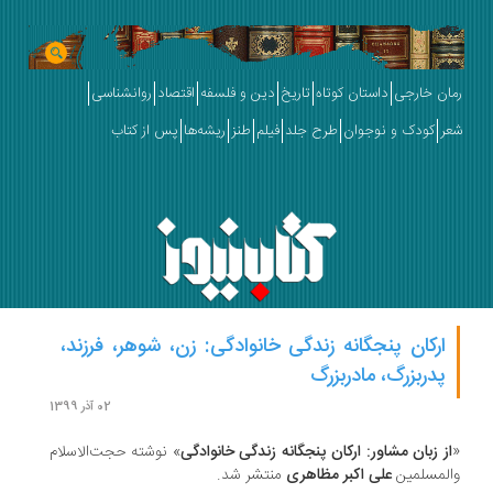
ان خارجی
داستان کوتاه
تاریخ
دین و فلسفه
اقتصاد
روانشناسی
ر
کودک و نوجوان
طرح جلد
فیلم
طنز
ریشه‌ها
پس از کتاب
ارکان پنجگانه زندگی خانوادگی: زن، شوهر، فرزند،
پدربزرگ، مادربزرگ
02 آذر 1399
ز زبان مشاور: ارکان پنجگانه زندگی خانوادگی
» نوشته حجت‌الاسلام
لمسلمین
علی اکبر مظاهری
منتشر شد.