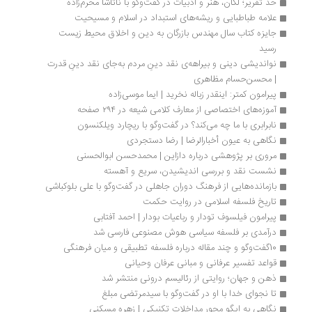
حد تقریر؛ لکان، هنر و ادبیات در گفت‌وگو با ناتاشا محرم‌زاده
علامه طباطبایی و ریشه‌های استبداد در اسلام و مسیحیت
جایزه کتاب سال مهندس بازرگان به دین و اخلاق محیط زیست 
رسید
نواندیشی دینی و بیراهه‌ی نقد دینِ مردم به‌جای نقد دینِ قدرت 
| محسن‌حسام مظاهری
پیرامون کمتر: اینقدر زباله نخرید | ایما موسی‌زاده
آموزه‌های اختصاصی از معارف کلامی شیعه در ۲۹۴ صفحه
نابرابری با ما چه می‌کند؟ در گفت‌وگو با ریچارد ویلکنسون
نگاهی به عیون أخبارالرضا | رضا دستجردی
مروری بر پژوهشی درباره دازاین | محمدحسن ابوالحسنی
نشست نقد و بررسی اندیشیدن، سریع و آهسته
بازمانده‌هایی از فرهنگ دوران جاهلی در گفت‌وگو با علی بلوکباشی
تاریخ فلسفه اسلامی در روایت حکمت
پیرامون فیلسوف تودار و رباعیات بودار | احمد آفتابی
درآمدی بر فلسفه سیاسی هوش مصنوعی فارسی شد
10گفت‌وگو و چند مقاله درباره فلسفه تطبیقی و میان فرهنگی
قواعد تفسیر عرفانی و مبانی عرفان وحیانی
ذهن و جهان؛ روایتی از رئالیسم درونی منتشر شد
تا نجوای خدا با او در گفت‌وگو با سیدمرتضی مبلغ
نگاهی به ایگو محور مداخلات تکنیکی | زهره مسکنی