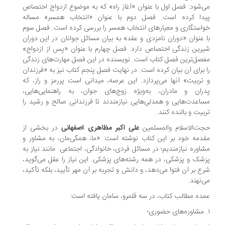
‌شود: فصل اول با عنوان «آغاز راه» که به موضوع ازدواج اختصاص
دا کرده است. فصل دوم با عنوان «انتخاب همسر» مساله
استگاری و معیارهای انتخاب همسر را بررسی کرده است. فصل سوم
 عنوان «دوران نامزدی و عقد» به بیان مسائل جوانان در این دوران
رین زندگی اختصاص دارد. فصل چهارم با عنوان «پس از ازدواج»
صل‌ترین فصل کتاب است. نویسنده در این فصل مهارت‌های زندگی
 برای آن بیان کرده است. در نهایت فصل پنجم کتاب نیز به «فرزندان
تربیت» آنها می‌پردازد. این عرصه، میدانی است پررمز و راز، که
ران و مادران، به‌ویژه زوج‌های جوان، به راهنمایی‌هایی،
اعدت‌هایی و همدلی‌هایی نیازمندند تا فرزندانی صالح و رشید را
بیت و بالنده کنند.
ت‌الاسلام والمسلمین
علی اکبر مظاهری اصفهانی
در بخشی از
دمه خود بر این کتاب نوشته است: «ما، همگی‌مان، به مشاور و
اوره نیازمندیم؛ در مسائل فردی، خانوادگی، اجتماعی. مانند نیاز به
شک و پزشکی، در همه رشته‌های پزشکی. این نیاز را عقل می‌گوید،
ع بر آن فتوا می‌دهد، و دانش و تجربه بر آن مهر تأیید، بلکه تأکید،
‌نهند.
ده مطالب کتاب، در سه قلمرو، سامان یافته است: