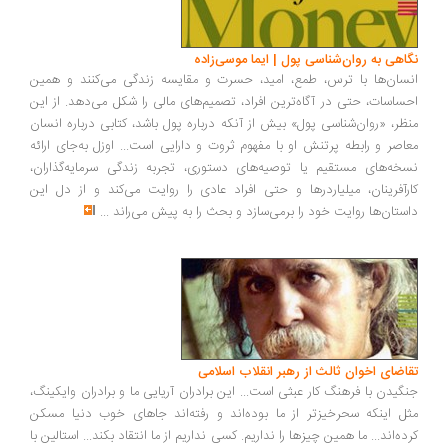
اهی به روان‌شناسی پول | ایما موسی‌زاده
سان‌ها با ترس، طمع، امید، حسرت و مقایسه زندگی می‌کنند و همین
ساسات، حتی در آگاه‌ترین افراد، تصمیم‌های مالی را شکل می‌دهد. از این
ظر، «روان‌شناسی پول» بیش از آنکه درباره پول باشد، کتابی درباره انسان
اصر و رابطه پرتنش او با مفهوم ثروت و دارایی است... اوزل به‌جای ارائه
خه‌های مستقیم یا توصیه‌های دستوری، تجربه زندگی سرمایه‌گذاران،
رآفرینان، میلیاردرها و حتی افراد عادی را روایت می‌کند و از دل این
ستان‌ها روایت خود را برمی‌سازد و بحث را به پیش می‌راند
...
اضای اخوان ثالث از رهبر انقلاب اسلامی
گیدن با فرهنگ کار عبثی است... این برادران آریایی ما و برادران وایکینگ،
ل اینکه سحرخیزتر از ما بوده‌اند و رفته‌اند جاهای خوب دنیا مسکن
ده‌اند... ما همین چیزها را نداریم. کسی نداریم از ما انتقاد بکند... استالین با