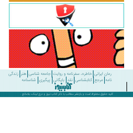
رمان ایرانی
خاطره، سفرنامه و روایت
جامعه شناسی
هنر
زندگی
نامه
مرجع
کتابشناسی
نقد
بایگانی
پیگیری
شناسنامه
کلیه حقوق محفوظ است و بازنشر مطالب با ذکر
کتاب نیوز
و درج لینک، بلامانع .