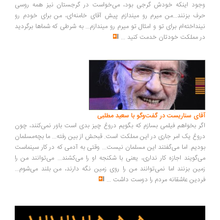
ود اینکه خودش گرجی بود، می‌خواست در گرجستان نیز همه روسی
ف بزنند...من میرم رو میندازم پیش آقای خامنه‌ای، من برای خودم رو
نداخته‌ام برای تو و امثال تو میرم رو میندازم... به شرطی که شماها برگردید
 مملکت خودتان خدمت کنید
...
ای سناریست در گفت‌وگو با سعید مطلبی
ر بخواهم فیلمی بسازم که بگویم دروغ چیز بدی است باور نمی‌کنند، چون
وغ یک امر جاری در این مملکت است. قبحش از بین رفته... ما بچه‌مسلمان
دیم. اما می‌گفتند این مسلمان نیست... وقتی به آدمی که در کار سینماست
‌گویند اجازه کار نداری، یعنی با شکنجه او را می‌کشند... می‌توانند من را
ین بزنند اما نمی‌توانند من را روی زمین نگه دارند، من بلند می‌شوم...
دین عاشقانه مردم را دوست داشت
...