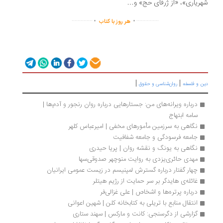
ریاری»، «از ژرفای حج» و…
.
.
..............
...............
هر روز با کتاب
|
|
ن و فلسفه
روان‌شناسی و حقوق
درباره ویرانه‌های من: جستارهایی درباره‌ روان رنجور و آدم‌ها | 
سامه ابتهاج
نگاهی به سرزمین مأمورهای مخفی | امیرعباس کلهر
جامعه فرسودگی و جامعه شفافیت
نگاهی به یونگ و نقشه روان | پریا حیدری
مهدی حائری‌یزدی به روایت منوچهر صدوقی‌سها
چهار گفتار درباره گسترش لمپنیسم در زیست عمومی ایرانیان
غائله‌ی هایدگر بر سر حمایت از رژیم هیتلر 
درباره پرتره‌ها و اشخاص | علی غزالی‌فر
انتقال منابع با تریلی به کتابخانه کلن | شهین اعوانی
گزارشی از دگرسنجی: کانت و مارکس | سهند ستاری