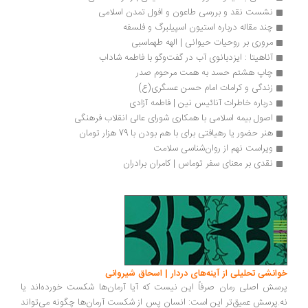
نشست نقد و بررسی طاعون و افول تمدن اسلامی
چند مقاله درباره استیون اسپیلبرگ و فلسفه
مروری بر روحیات حیوانی | الهه طهماسبی
آناهیتا : ایزدبانوی آب در گفت‌وگو با فاطمه شاداب
چاپ هشتم حسد به همت مرحوم صدر
زندگی و کرامات امام حسن عسگری(ع)
درباره خاطرات آنائیس نین | فاطمه آزادی
اصول بیمه اسلامی با همکاری شورای عالی انقلاب فرهنگی 
هنر حضور یا رهیافتی برای با هم ‌بودن با 79 هزار تومان
ویراست نهم از روان‌شناسی سلامت
نقدی بر معنای سفر توماس | کامران برادران
انشی تحلیلی از آینه‌های دردار | اسحاق شیروانی
سش اصلی رمان صرفاً این نیست که آیا آرمان‌ها شکست خورده‌اند یا
.پرسش عمیق‌تر این است: انسان پس از شکست آرمان‌ها چگونه می‌تواند