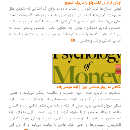
ونای آرام در گفت‌وگو با فاروک شهیچ
یی انسان‌ها ترمزِ خود را از دست داده‌اند و آن کُدِ اخلاقی که نگهبان عقل
یم بود، فروریخته است. در دنیای امروز، همه می‌خواهند فاشیست باشند؛
نی می‌خواهند نفرت، محورِ زندگی‌شان باشد... ما با گوشت و پوست خود
ساس کردیم «دیگری» بودن چه معنایی دارد... نوشتن پاسخی است به
‌عدالتی‌هایی که ما را احاطه کرده‌اند، و در عین حال، ستایشی است از
بایی زندگی و شادی‌هایش
...
اهی به روان‌شناسی پول | ایما موسی‌زاده
سان‌ها با ترس، طمع، امید، حسرت و مقایسه زندگی می‌کنند و همین
ساسات، حتی در آگاه‌ترین افراد، تصمیم‌های مالی را شکل می‌دهد. از این
ظر، «روان‌شناسی پول» بیش از آنکه درباره پول باشد، کتابی درباره انسان
اصر و رابطه پرتنش او با مفهوم ثروت و دارایی است... اوزل به‌جای ارائه
خه‌های مستقیم یا توصیه‌های دستوری، تجربه زندگی سرمایه‌گذاران،
رآفرینان، میلیاردرها و حتی افراد عادی را روایت می‌کند و از دل این