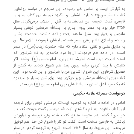
 گزارش ایسنا بر اساس خبر رسیده، این مترجم در مراسم رونمایی
اب «سفر خروج» درباره آشنایی و انگیزه ترجمه این کتاب به زبان
رسی، گفت: ترجمه این نمایشنامه به قبل از انقلاب برمی‌گردد. سال
۱۳۵۴ قرار بود به مصر بروم. پدرم با آیت‌الله مرعشی نجفی بسیار
نوس و رفیق بود. منزل ما هم رفت و آمد داشتند. خدمت ایشان
یدم و اطلاع دادم راهی مصر هستم. ایشان فرمودند غلامرضا! من
 دلایل عقلی و نقلی اعتقاد دارم که مقام حضرت زینب(س) در مصر
ت. در ادامه هم فرمودند آن‌جا مرد علامه‌ای به نام شرقاوی که
تاد ادبیات عرب است نمایشنامه‌ای برای امام حسین(ع) نوشته. اگر
ابش را پیدا کردی برایم بیاور. بعد هم شروع کردند به گفتن از
ایل شرقاوی. این شروع آشنایی من با شرقاوی و این کتاب بود. این
اب برای آیت‌الله مرعشی چیز دیگری بود. برای‌شان بسیار جالب بود
 یک مرد اهل تسنن نمایشنامه‌ای برای امام حسین (ع) بنویسد.
خواست مصرانه علامه حکیمی
امی در ادامه با اشاره به توصیه آیت‌الله مرعشی نجفی برای ترجمه
ن کتاب، افزود: به قم برگشتم. آیت‌الله مرعشی گفت خودت کتاب را
اندی؟ گفتم بله. متوجه منطق کتاب شدم ولی ترجمه و درآوردن
انش به فارسی سخت است. گفت تو کار را شروع کن خدا هم توفیق
می‌دهد. این مربوط به سال ۱۳۵۴ است. شروع به ترجمه کردم. در سفر