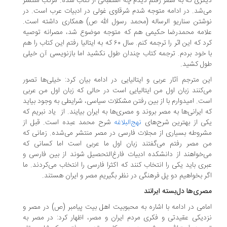
گری که به مصر رفتم دیدم چه استقبالی از کتاب شده. مرتب منتشر
‌شد. در ادامه متوجه شدم شرقاوی غولی در ادبیات عرب است. در
شتن سناریو الرساله (محمد رسول الله ص) همکاری داشته است.
امه محمدرضا حکیمی هم که متوجه موضوع شد، مصرانه توصیه
کرد که این اثر را ترجمه کنم. سال ۶۰ که به ایتالیا رفتم این کتاب را هم
 خود بردم. ترجمه کتاب چندان طول نکشید اما بازنویسی آن خیلی
ل کشید.
ن مترجم آثار عربی و ایتالیایی در ادامه بیان کرد: خیلی‌ها تصور
می‌‎کنند زبان اول من ایتالیایی است در حالی که زبان اول من عربی
ت. امیدوارم با از بین رفتن مشکلات سیاسی، شرایطی به وجود بیاید
 ایرانی‌ها به مصر بروند و مصری‌ها به ایران بیایند. از یاد نبریم که
ی از بهترین شرح‌های
نهج‌البلاغه
شرح محمد عبده است. قبل از
روطه بسیاری از مجلات فارسی در مصر منتشر می‌شده. زمانی که
 مصر رفتم می‌گفتند زبان اول ما عربی است اما کسانی که
‌خواهند از دانشکده ادبیات فارغ‌التحصیل شوند از بین فارسی و
ری باید یکی را انتخاب کنند که اکثرا فارسی را انتخاب می‌کردند. ما
ر بخواهیم دو پل فرهنگی در نظر بگیریم مصر و ایران هستند.
ری‌ها دل‌بسته ایرانند
امی در ادامه با اشاره به محبوبیت اهل بیت پیامبر (ص) در مصر و
دیکی عقیدتی و فکری مردم ایران و مصر، اظهار کرد: در مصر به