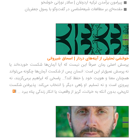
پیرامون برآمدن ترکیه اردوغان | سالار نورانی خوشخو
مقدمه‌ای بر مطالعات شیعه‌شناسی در گفت‌وگو با رسول جعفریان
انشی تحلیلی از آینه‌های دردار | اسحاق شیروانی
سش اصلی رمان صرفاً این نیست که آیا آرمان‌ها شکست خورده‌اند یا
.پرسش عمیق‌تر این است: انسان پس از شکست آرمان‌ها چگونه می‌تواند
چنان معنا و هویت خود را حفظ کند؟... پاسخی که ابراهیم برمی‌گزیند، نه
روزی است و نه تسلیم. او راهی دیگر را انتخاب می‌کند: پذیرفتن شکست
ریخی، بدون آنکه به خیانت، گریز از واقعیت یا انکار زندگی پناه ببرد
...