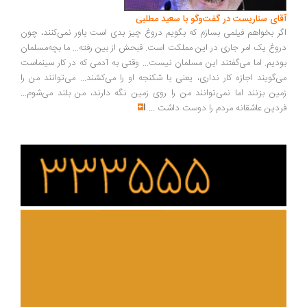
ای سناریست در گفت‌وگو با سعید مطلبی
ر بخواهم فیلمی بسازم که بگویم دروغ چیز بدی است باور نمی‌کنند، چون
وغ یک امر جاری در این مملکت است. قبحش از بین رفته... ما بچه‌مسلمان
دیم. اما می‌گفتند این مسلمان نیست... وقتی به آدمی که در کار سینماست
‌گویند اجازه کار نداری، یعنی با شکنجه او را می‌کشند... می‌توانند من را
ین بزنند اما نمی‌توانند من را روی زمین نگه دارند، من بلند می‌شوم...
دین عاشقانه مردم را دوست داشت
...