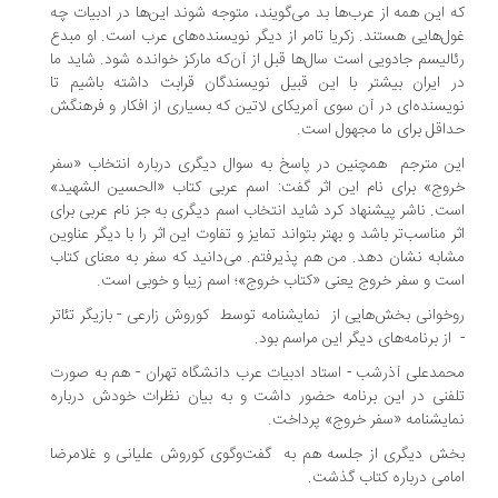
 این همه از عرب‌ها بد می‌گویند، متوجه شوند این‌ها در ادبیات چه
ل‌هایی هستند. زکریا تامر از دیگر نویسنده‌های عرب است. او مبدع
الیسم جادویی است سال‌ها قبل از آن‌که مارکز خوانده شود. شاید ما
 ایران بیشتر با این قبیل نویسندگان قرابت داشته باشیم تا
یسنده‌ای در آن سوی آمریکای لاتین که بسیاری از افکار و فرهنگش
اقل برای ما مجهول است.
ن مترجم همچنین در پاسخ به سوال دیگری درباره انتخاب «سفر
وج» برای نام این اثر گفت: اسم عربی کتاب «الحسین الشهید»
ت. ناشر پیشنهاد کرد شاید انتخاب اسم دیگری به جز نام عربی برای
ر مناسب‌تر باشد و بهتر بتواند تمایز و تفاوت این اثر را با دیگر عناوین
ابه نشان دهد. من هم پذیرفتم. می‌دانید که سفر به معنای کتاب
ت و سفر خروج یعنی «کتاب خروج»؛ اسم زیبا و خوبی است.
خوانی بخش‌هایی از نمایشنامه توسط کوروش زارعی - بازیگر تئاتر
از برنامه‌های دیگر این مراسم بود.
مدعلی آذرشب - استاد ادبیات عرب دانشگاه تهران - هم به صورت
فنی در این برنامه حضور داشت و به بیان نظرات خودش درباره
ایشنامه «سفر خروج» پرداخت.
ش دیگری از جلسه هم به گفت‌وگوی کوروش علیانی و غلامرضا
امی درباره کتاب گذشت.