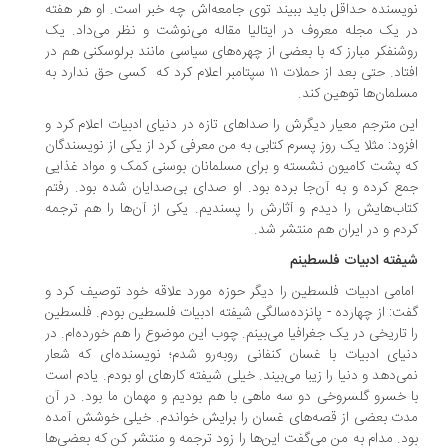
یسنده حداقل باید ببیند توی جامعه‌اش چه خبر است. او هر هفته
 یک مجله معروف در ایتالیا مقاله می‌نوشت و نظر می‌داد. یک
شنفکر مبارز که با بعضی از چهره‌های سیاسی مانند برلوسکنی هم در
افتاد. حتی بعد از حملات ۱۱ سپتامبر اعلام کرد که کسی حق ندارد به
لمان‌ها توهین کند.
ن مترجم معیار دیگرش را صداهای تازه در دنیای ادبیات اعلام کرد و
زود: مثلا یک روز پسرم کتابی به من معرفی کرد از یکی از نویسندگان
 پشت کامیون نشسته و برای مسلمانان بوسنی کمک و مواد غذایی
ع کرده و به آن‌جا برده بود. او صدای بی‌صدایان شده بود. رفتم
اب‌هایش را دیدم و آثارش را پسندیم. یکی از آن‌ها را هم ترجمه
دم و در ایران هم منتشر شد.
فته ادبیات فلسطینم
امی ادبیات فلسطین را دیگر حوزه مورد علاقه خود توصیف کرد و
ت: از چهارده - پانزده‌سالگی شیفته ادبیات فلسطین بودم. فلسطین
 تاریخی در یک جغرافیا می‌بینم. چوب این موضوع را هم خورده‌ام. در
یای ادبیات با غسان کنفانی روبه‌رو شدم؛ نویسنده‌ای که شعار
ی‌دهد و دنیا را زیبا می‌بیند. خیلی شیفته کارهای او بودم. یادم است
 خسرو گلسروخی دو سه ماهی با هم بودیم و مهمان ما بود. در آن
ت بعضی از قصه‌های غسان را برایش خواندم. خیلی خوشش آمده
د. مدام به من می‌گفت این‌ها را زود ترجمه و منتشر کن که بعضی‌ها