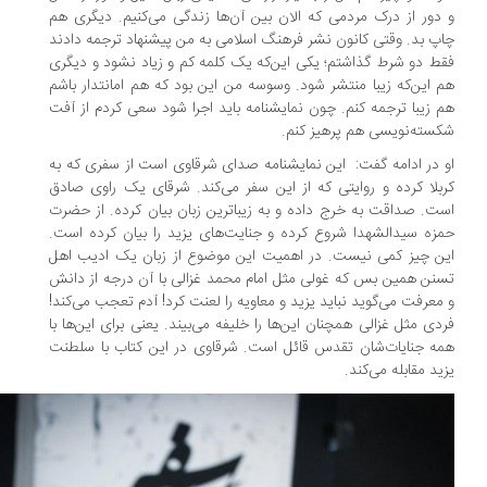
دور از درک مردمی که الان بین آن‌ها زندگی می‌کنیم. دیگری هم
پ بد. وقتی کانون نشر فرهنگ اسلامی به من پیشنهاد ترجمه دادند
ط دو شرط گذاشتم؛ یکی این‌که یک کلمه کم و زیاد نشود و دیگری
 این‌که زیبا منتشر شود. وسوسه من این بود که هم امانتدار باشم
 زیبا ترجمه کنم. چون نمایشنامه باید اجرا شود سعی کردم از آفت
سته‌نویسی هم پرهیز کنم.
 در ادامه گفت: این نمایشنامه صدای شرقاوی است از سفری که به
بلا کرده و روایتی که از این سفر می‌کند. شرقای یک راوی صادق
ت. صداقت به خرج داده و به زیباترین زبان بیان کرده. از حضرت
زه سیدالشهدا شروع کرده و جنایت‌های یزید را بیان کرده است.
ن چیز کمی نیست. در اهمیت این موضوع از زبان یک ادیب اهل
نن همین بس که غولی مثل امام محمد غزالی با آن درجه از دانش
معرفت می‌گوید نباید یزید و معاویه را لعنت کرد! آدم تعجب می‌کند!
دی مثل غزالی همچنان این‌ها را خلیفه می‌بیند. یعنی برای این‌ها با
ه جنایات‌شان تقدس قائل است. شرقاوی در این کتاب با سلطنت
ید مقابله می‌کند.