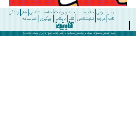
رمان ایرانی
خاطره، سفرنامه و روایت
جامعه شناسی
هنر
زندگی
نامه
مرجع
کتابشناسی
نقد
بایگانی
پیگیری
شناسنامه
کلیه حقوق محفوظ است و بازنشر مطالب با ذکر
کتاب نیوز
و درج لینک، بلامانع .