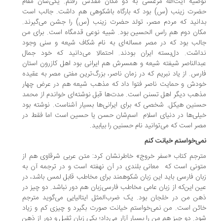
صیه آیت‌الله مرعشی به دو مکان مقدس رفتم. یکی‌شان مقام
ضرت زینب (س) بود که بارگاه باشکوهی هم داشت. جالب است
انید که مردم مصر، تولد حضرت زینب (س) را جشن می‌گیرند.
ان دوم هم راس الحسین بود. شبیه نوعی قدمگاه است. برای من
جالب بود که در مصر مساله‌‎ای به نام شکاف شیعه و سنی وجود
اشت. دل‌بسته ایران بودند. احتمالا می‌دانید که خود جمال
دالناصر شیفته شیعه و همسرش هم ایرانی بود اهل کازرون استان
رس. از یاد نبریم که در زمان ناصر، بزرگ‌ترین مفتی مصر به عقیده
دش و حمایت ناصر فتوا داد که مذهب شیعه هم در عرض چهار
هب دیگر اهل تسنن است. مدت‌ها قبل نوشته‌ای خواندم از محمد
نین هیکل. شخصی که برای ایرانی‌ها بسیار آشناست. نوشته بود
لی‌ها در دنیای اسلام اسم‌شان حسن یا حسین است اما فقط در
ر است که می‌توانید نام حسنین را بیابید.
ی‌خواستم خیانت کنم
رجم کتاب «سفر خروج» خاطرنشان کرد: متن عربی شرقاوی هم از
ونی است که معانی بلندی در آن نهفته است و در ترجمه آن به
ان فارسی باید این زبان شکوهمند برای مخاطب قابل لمس باشد، در
ن این‌که از زبان عامی مخاطب فارسی‌زبان هم دور نباشد. دو چیز در
ن من در خلجان بود. یک ضرب‌المثل ایتالیایی می‌گوید مترجم
خائن است. من نمی‎‌خواستم خیانت صورت بگیرد و چیزی کم و زیاد
د. دو چیز هم من را بسیار آزار می‌داد؛ یکی زبان ثقیل و دور از ذهن