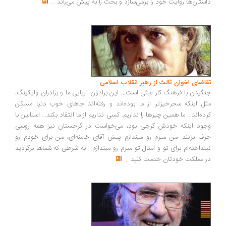
ستان‌ها روایت خود را برمی‌سازد و بحث را به پیش می‌راند
...
اضای اخوان ثالث از رهبر انقلاب اسلامی
گیدن با فرهنگ کار عبثی است... این برادران آریایی ما و برادران وایکینگ،
ل اینکه سحرخیزتر از ما بوده‌اند و رفته‌اند جاهای خوب دنیا مسکن
ده‌اند... ما همین چیزها را نداریم. کسی نداریم از ما انتقاد بکند... استالین با
ود اینکه خودش گرجی بود، می‌خواست در گرجستان نیز همه روسی
ف بزنند...من میرم رو میندازم پیش آقای خامنه‌ای، من برای خودم رو
نداخته‌ام برای تو و امثال تو میرم رو میندازم... به شرطی که شماها برگردید
 مملکت خودتان خدمت کنید
...