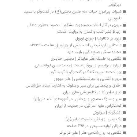
دیزکوهی 
شبهات پیرامون حیات امام‌حسن مجتبی‌(ع) در گفت‌وگو با سعید 
طاووسی
مروری بر آثار استاد محمدجواد مشکور | محمود جعفری دهقی 
ارتباط نشر کتاب و تمدن به روایت آذرنگ
درود بر کاتالونیا | جورج اورول
داستانی باورنکردنی اما حقیقی از چرنوبیل؛ ساعت ۰۱:۲۳:۴۰
«جاده سنگی صلح» کپی رایت دارد
نگاهی به فلسفه هنر هایدگر | مجتبی حدیدی
درباره لیبرالیسم در روزگار ظلمت | محمدحسن ابوالحسنی
چرا ملت‌ها می‌جنگند؟ در گفت‌وگو با آرمینا آرم
مرور و آشنایی با معرفت‌شناسی | علی مهجور
اخلاق و پندهایی برای سیر و سلوک به اشارت استاد حق‌شناس
تجزیه آمریکا در کتابفروشی های ایران
سیر و سلوک معنوی و روحانی  در آموزه‌های امام علی(ع)
گونترگراس علیه اسرائیل، در حمایت از ایران
آنتیگونه | سوفوکل
یک رمان از زندگی حضرت عباس(ع)
عارفان اولیه مسیحی در 296 صفحه
نگاهی به روان‌شناسی هنر | علی غزالی‌فر