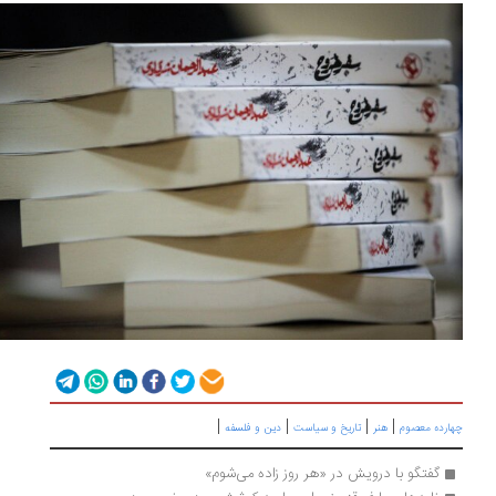
|
|
|
|
ارده معصوم
هنر
تاریخ و سیاست
دین و فلسفه
گفتگو با درویش در «هر روز زاده می‌شوم»