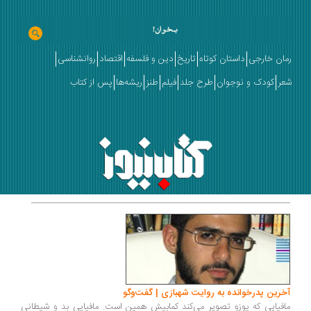
رمان خارجی
داستان کوتاه
تاریخ
دین و فلسفه
اقتصاد
روانشناسی
شعر
کودک و نوجوان
طرح جلد
فیلم
طنز
ریشه‌ها
پس از کتاب
آخرین پدرخوانده به روایت شهبازی | گفت‌وگو
مافیایی که پوزو تصویر می‌کند کمابیش همین است. مافیایی بد و شیطانی