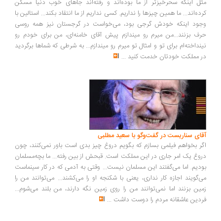
مثل اینکه سحرخیزتر از ما بوده‌اند و رفته‌اند جاهای خوب دنیا مسکن
کرده‌اند... ما همین چیزها را نداریم. کسی نداریم از ما انتقاد بکند... استالین با
وجود اینکه خودش گرجی بود، می‌خواست در گرجستان نیز همه روسی
حرف بزنند...من میرم رو میندازم پیش آقای خامنه‌ای، من برای خودم رو
نینداخته‌ام برای تو و امثال تو میرم رو میندازم... به شرطی که شماها برگردید
در مملکت خودتان خدمت کنید
...
آقای سناریست در گفت‌وگو با سعید مطلبی
اگر بخواهم فیلمی بسازم که بگویم دروغ چیز بدی است باور نمی‌کنند، چون
دروغ یک امر جاری در این مملکت است. قبحش از بین رفته... ما بچه‌مسلمان
بودیم. اما می‌گفتند این مسلمان نیست... وقتی به آدمی که در کار سینماست
می‌گویند اجازه کار نداری، یعنی با شکنجه او را می‌کشند... می‌توانند من را
زمین بزنند اما نمی‌توانند من را روی زمین نگه دارند، من بلند می‌شوم...
فردین عاشقانه مردم را دوست داشت
...