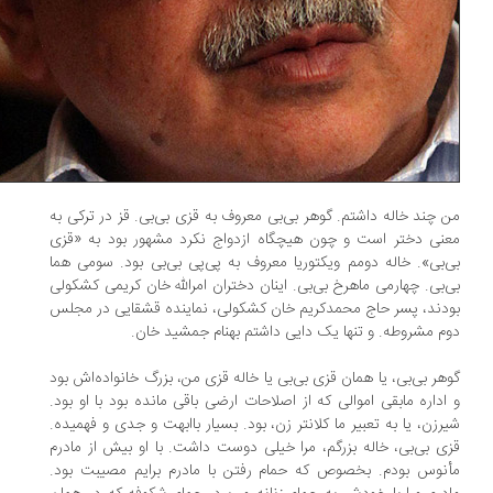
 چند خاله داشتم. گوهر بی‌بی معروف به قزی بی‌بی. قز در ترکی به
نی دختر است و چون هیچگاه ازدواج نکرد مشهور بود به «قزی
‌بی». خاله دومم ویکتوریا معروف به پی‌پی بی‌بی بود. سومی هما
‌بی. چهارمی ماهرخ بی‌بی. اینان دختران امرالله خان کریمی کشکولی
دند، پسر حاج محمدکریم خان کشکولی، نماینده قشقایی در مجلس
م مشروطه. و تنها یک دایی داشتم بهنام جمشید خان.
هر بی‌بی، یا همان قزی بی‌بی یا خاله قزی من، بزرگ خانواده‌اش بود
اداره مابقی اموالی که از اصلاحات ارضی باقی مانده بود با او بود.
رزن، یا به تعبیر ما کلانتر زن، بود. بسیار باابهت و جدی و فهمیده.
ی بی‌بی، خاله بزرگم، مرا خیلی دوست داشت. با او بیش از مادرم
نوس بودم. بخصوص که حمام رفتن با مادرم برایم مصیبت بود.