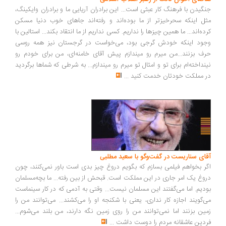
گیدن با فرهنگ کار عبثی است... این برادران آریایی ما و برادران وایکینگ،
ل اینکه سحرخیزتر از ما بوده‌اند و رفته‌اند جاهای خوب دنیا مسکن
ده‌اند... ما همین چیزها را نداریم. کسی نداریم از ما انتقاد بکند... استالین با
ود اینکه خودش گرجی بود، می‌خواست در گرجستان نیز همه روسی
ف بزنند...من میرم رو میندازم پیش آقای خامنه‌ای، من برای خودم رو
نداخته‌ام برای تو و امثال تو میرم رو میندازم... به شرطی که شماها برگردید
 مملکت خودتان خدمت کنید
...
ای سناریست در گفت‌وگو با سعید مطلبی
ر بخواهم فیلمی بسازم که بگویم دروغ چیز بدی است باور نمی‌کنند، چون
وغ یک امر جاری در این مملکت است. قبحش از بین رفته... ما بچه‌مسلمان
دیم. اما می‌گفتند این مسلمان نیست... وقتی به آدمی که در کار سینماست
‌گویند اجازه کار نداری، یعنی با شکنجه او را می‌کشند... می‌توانند من را
ین بزنند اما نمی‌توانند من را روی زمین نگه دارند، من بلند می‌شوم...
دین عاشقانه مردم را دوست داشت
...