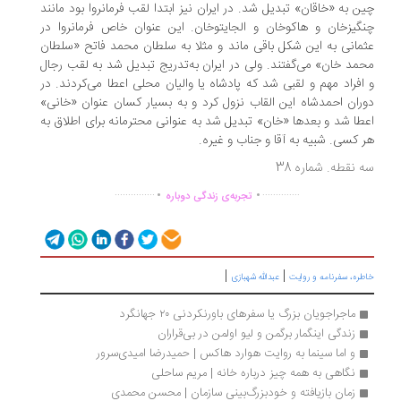
ن به «خاقان» تبدیل شد. در ایران نیز ابتدا لقب فرمانروا بود مانند
گیزخان و هاکوخان و الجایتوخان. این عنوان خاص فرمانروا در
مانی به این شکل باقی ماند و مثلا به سلطان محمد فاتح «سلطان
مد خان» می‌گفتند. ولی در ایران به‌تدریج تبدیل شد به لقب رجال
افراد مهم و لقبی شد که پادشاه یا والیان محلی اعطا می‌کردند. در
ران احمدشاه این القاب نزول کرد و به بسیار کسان عنوان «خانی»
طا شد و بعدها «خان» تبدیل شد به عنوانی محترمانه برای اطلاق به
 کسی. شبیه به آقا و جناب و غیره.
 نقطه. شماره 38
.
.
...............
..............
تجربه‌ی زندگی دوباره
|
|
ره، سفرنامه‌ و روایت
عبدالله شهبازی
ماجراجویان بزرگ یا سفرهای باورنکردنی ۲۰ جهانگرد
زندگی اینگمار برگمن و لیو اولمن در بی‌قراران
و اما سینما به روایت هوارد هاکس | حمیدرضا امیدی‌سرور
نگاهی به همه چیز درباره خانه | مریم ساحلی
زمان بازيافته و خودبزرگ‌بینی سازمان | محسن محمدی