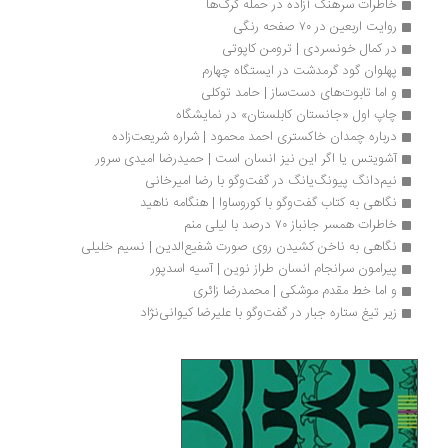
خاطرات سرهنگ آزاده در حمله گرگ‌ها
روایت اربعین در ۷۰ صفحه رنگی
در کمال خونسردی | ترومن کاپوتی
پهلوان گود گرمدشت در ایستگاه چهارم
و اما تابوت‌های دست‌ساز | حامد توکلی
چاپ اول «جانستان کابلستان» در نمایشگاه
درباره چمدان خاکستری احمد محمود | شراره شریعت‌زاده
آشویتس یا اگر این نیز انسان است | حمیدرضا امیدی سرور
نیم‌دانگ پیونگ‌یانگ در گفت‌وگو با رضا امیرخانی
نگاهی به کتاب گفت‌وگو با کوروساوا | هنگامه ناهید
خاطرات همسر جانباز ۷۰ درصد با لیلی منم
نگاهی به ناخن کشیدن روی صورت شفیع‌الدین | نسیم خلیلی
پیرامون سرانجام انسان طراز نوین | آسیه اسدپور
و اما خط مقدم موشکی | محمدرضا زائری
زیر تیغ ستاره جبار در گفت‌وگو با علیرضا کیوانی‌نژاد