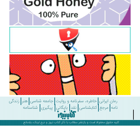
رمان ایرانی
خاطره، سفرنامه و روایت
جامعه شناسی
هنر
زندگی
نامه
مرجع
کتابشناسی
نقد
بایگانی
پیگیری
شناسنامه
کلیه حقوق محفوظ است و بازنشر مطالب با ذکر
کتاب نیوز
و درج لینک، بلامانع .