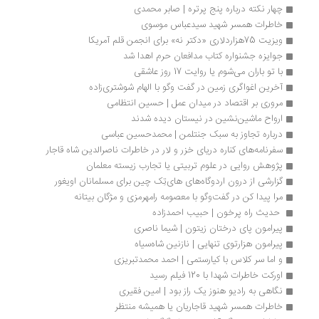
چهار نکته درباره پنج پرتره | صابر محمدی
خاطرات همسر شهید سیدعباس موسوی
ویزیت 75هزاردلاری «دکتر نه» برای انجمن قلم آمریکا
جوایزه جشنواره کتاب مدافعان حرم اهدا شد
با تو باران می‌شوم یا روایت 17 روز عاشقی
آخرین اغواگری زمین در گفت وگو با الهام شوشتری‌زاده
مروری بر اقتصاد در میدان عمل | حسین انتظامی
ارواح ماشین‌نشین در نیستان دیده شدند
درباره تجاوز به سبک جنتلمن | محمدحسین عباسی
سفرنامه‌های کناره دریای خزر و لار در خاطرات ناصرالدین شاه قاجار
پژوهش روایی در علوم تربیتی یا تجارب زیسته معلمان
گزارشی از درون اردوگاه‌های های‌تِک چین برای مسلمانان اویغور 
مرا پیدا کن در گفت‌وگو با معصومه رامهرمزی و مژگان بیتانه
 حدیث راه پرخون | حبیب احمدزاده 
پیرامون پای درختان زیتون | شیما ناصری
پیرامون هزارتوی تنهایی | نازنین شاه‌سیاه
و اما سر کلاس با کیارستمی | احمد محمدتبریزی
اورکت خاطرات شهدا با 120 فیلم رسید
نگاهی به رادیو هنوز یک راز بود | امین فقیری
خاطرات همسر شهید قاجاریان یا همیشه منتظر