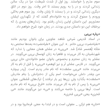
م عذرم را خواستند. روز اول از شدت شیطنت مرا در یک سالن
دانی کردند و در را به رویم بستند تا آخر وقت. روز دوم در اتاق
گری زندانی کردند و در را بستند تا پایان وقت. روز سوم هم به‌کلی
ودم را ممنوع کردند و به خانواده‌ام گفتند که از نگهداری ایشان
ذوریم. این داستان اولین زندان رفتنم بود. زندان‌های بعدی را، که
خلاف این دو داستان جدی بودند، در زمان خود شرح خواهم داد.
باره بی‌بی
 اسناد قدیمی سُرخی شاهد عناوینی برای بانوان بودیم مانند
لیاحضرت بی‌بی خانم...». این عنوان «علیاحضرت» بعدها مختص به
که (همسر شاه) شد. «بی‌بی» در عشایر همان معنایی را ندارد که
رنشینان به کار می‌برند و ظاهرا به زنان کهنسال بی‌بی می‌گویند. در
ایر به زنان محترم و بخصوص بانوان عضو خانواده‌ی خان بی‌بی
‌گویند. در فارس عشایر لُر و نیز کوهمره «بی‌بی» را قبل از نام به کار
‌برند مانند «بی‌بی سلطنت» که نام مادر پدرم است. (پدر بیچاره
 چقدر دلش می‌خواست اسم یکی از دخترانش را بنام مادرش
لطنت» بگذارد ولی زن‌ها زیر بار نرفتند.) ترک‌های قشقایی عنوان
ی‌بی» را پس از نام به کار می‌برند مانند «فرخ بی‌بی» که نام مادرم
ت. لُرها بی‌بی را خاصه می‌کنند و «بی» نیز می‌گویند مانند «بی
ری» یعنی «بی‌بی فخری».
ان» هم ترکی _ مغولی است و در ابتدا به معنی فرمانروا بود و در