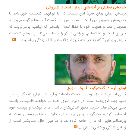
انشی تحلیلی از آینه‌های دردار | اسحاق شیروانی
سش اصلی رمان صرفاً این نیست که آیا آرمان‌ها شکست خورده‌اند یا
.پرسش عمیق‌تر این است: انسان پس از شکست آرمان‌ها چگونه می‌تواند
چنان معنا و هویت خود را حفظ کند؟... پاسخی که ابراهیم برمی‌گزیند، نه
روزی است و نه تسلیم. او راهی دیگر را انتخاب می‌کند: پذیرفتن شکست
ریخی، بدون آنکه به خیانت، گریز از واقعیت یا انکار زندگی پناه ببرد
...
ونای آرام در گفت‌وگو با فاروک شهیچ
یی انسان‌ها ترمزِ خود را از دست داده‌اند و آن کُدِ اخلاقی که نگهبان عقل
یم بود، فروریخته است. در دنیای امروز، همه می‌خواهند فاشیست باشند؛
نی می‌خواهند نفرت، محورِ زندگی‌شان باشد... ما با گوشت و پوست خود
ساس کردیم «دیگری» بودن چه معنایی دارد... نوشتن پاسخی است به
‌عدالتی‌هایی که ما را احاطه کرده‌اند، و در عین حال، ستایشی است از
بایی زندگی و شادی‌هایش
...