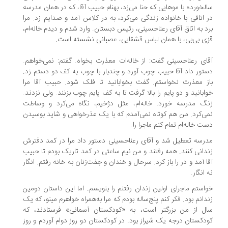
لخورده با موهایی که حنا می‌زد، بهنام حبیب آقا، که در همان مدرسه
 اتاقی با خانواده زندگی می‌کرد، به در کلاس آمد و صدایم زد. مرا
د به اتاق آقای رعناحسینی، رئیس دبستان. وارد شدم و دیدم خاله‌ام،
ی بی‌بی، با همان لباس قشقایی، عصبانی نشسته است.
ای رعناحسینی گفت: از خاله‌ات معذرت بخواه. گفتم: نمی‌خواهم.
تور داد آقا حبیب چوب آورد و چندبار با چوب به کف دو دستم زد.
ز معذرت نخواستم. گفت بخوابانید تا فلک شود. حبیب آقا مرا
ابانید و دو پایم را بالا گرفت تا به کف پایم چوب بزنند. ولی نزدند.
گ مدرسه خورد. خاله‌ام، مثل دژخیم، نگاه می‌کرد و وساطت
ی‌کرد. من هم کوتاه نمی‌آمدم که با یک عذرخواهی و شاید بوسیدن
ت خاله‌ام تمام کنم ماجرا را.
رسه تعطیل شد و آقای رعناحسینی دستور داد مرا در کمد دفترش
دانی کنند. همه رفتند و من نیم ساعتی در کمد تاریک بودم تا حبیب
ا آمد و در را باز کرد. سرحال و خندان و جفت‌زنان به خانه رفتم. انگار
 انگار.
استم ماجرای اولین زندان رفتنم را بنویسم. اما این داستان دومین
دانم بود. فکر کنم پنج‌ساله بودم که مرا به‌همراه خواهرم مینو، که یک
ل از من بزرگتر است، به «کودکستان آسمانی» فرستادند، که
دکستان درجه یک شیراز بود. در کودکستان دو روز دوام آوردم و روز