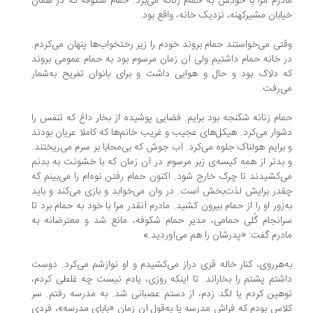
درم مرا با خودش به حمام زنانه می‌برد. حمام شکوفه که در همان
ابان مشیرکهنه، نزدیک خانه، واقع بود.
تی می‌خواستند حمام بروند خودم را زیر رختخواب‌ها پنهان می‌کردم.
 خانه حمام داشتیم ولی آن زمان مرسوم بود به حمام عمومی بروند
 دلاک بود و حال و هوایی داشت و برای بانوان تفریح به‌شمار
‌رفت.
ام زنانه شکنجه بود برایم. فضایی پوشیده از بخار داغ که تنفس را
وار می‌کرد. هیکل‌های عجیب و غریب خانم‌ها که کاملا عریان بودند
برایم هولناک جلوه می‌کرد. آب جوش که بی‌محابا بر سرم می‌ریختند.
بدتر از همه کیسه‌ی زبر مرسوم در آن زمان که با خشونت به بدنم
‌کشیدند تا چرک خارج شود. اکنون حمام رفتن نوه‌ام را می‌بینم که
در برایش لذت‌بخش است. در وان می‌خوابد و بازی می‌کند و باید
‌زور او را از حمام بیرون کشید. مادرم آنقدر مرا با خود به حمام برد تا
انجام گُلی حمامی، مدیر حمام شکوفه، مانع شد و معترضانه به
درم گفت: «پدرشان را هم می‌آوردید.»
‌هرروی، کنار خاله قزی دراز می‌کشیدم و او نوازشم می‌کرد. دوست
شتم پشتم را بخاراند. تا اینکه روزی، یادم نیست چه غلطی کردم،
هین کردم یا لگد زدم، از دستم عصبانی شد. به مدرسه رفتم. سر
اس بودم که فراش مدرسه یا به‌قول آن زمان «بابای مدرسه»، فردی