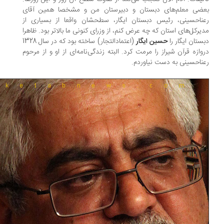
ضی معلم‌های دبستان و دبیرستان من و مشخصا همین آقای
ناحسینی، رئیس دبستان ایگار، سطحشان واقعا از بسیاری از
یرکل‌های استان که چه عرض کنم، از وزرای کنونی ما بالاتر بود. ظاهرا
ستان ایگار را
حسین ایگار
(اعتمادالتجار) ساخته بود که در سال 1328
وازه قرآن شیراز را مرمت کرد. البته زندگی‌نامه‌ای از او و از مرحوم
ناحسینی به دست نیاوردم.