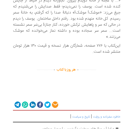
.. با عجله از خانه دویدم بیرون. ناباورانه دیدم درِ حیاط از جایش
ده شده است. یوسف را نمی‌دیدم؛ فقط صدایش را می‌شنیدم که
غ می‌زد: «موشک! موشک!» دنبالۀ صدا را که گرفتم، به خانۀ سمر
یدم. کل خانه منهدم شده بود. رفتم داخل ساختمان. یوسف را دیدم
 حالی که سر و پاهایش ترکش خورده، کنار جنازۀ بی‌سَر سمر نشسته
ت... سمر سر سجاده بوده و داشته نماز می‌خوانده که موشک
‌زنند.»
این‌کتاب با ۷۷۶ صفحه، شمارگان هزار نسخه و قیمت ۱۳۰ هزار تومان
تشر شده است.
.
.
..............
...............
هر روز با کتاب
|
|
ره، سفرنامه‌ و روایت
تاریخ و سیاست
و اما آن سال‌های سخت دگردیسی | سهیل سماوی