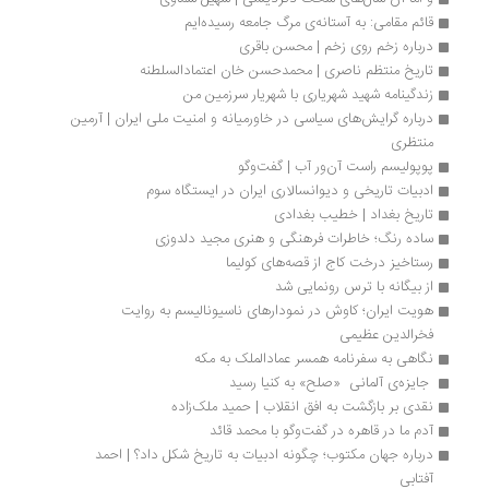
قائم مقامی: به آستانه‌ی مرگ جامعه رسیده‌ایم
درباره زخم روی زخم | محسن باقری
تاریخ منتظم ناصری | محمدحسن خان اعتمادالسلطنه 
زندگینامه شهید شهریاری با شهریار سرزمین من
درباره گرایش‌های سیاسی در خاورمیانه و امنیت ملی ایران | آرمین 
منتظری
پوپولیسم راست‌ آن‌ور آب | گفت‌وگو
ادبیات تاریخی و دیوانسالاری ایران در ایستگاه سوم
تاریخ بغداد | خطیب بغدادی
ساده رنگ؛ خاطرات فرهنگی و هنری مجید دلدوزی
رستاخیز درخت کاج از قصه‌های کولیما 
از بیگانه با ترس رونمایی شد
هویت ایران؛ کاوش در نمودارهای ناسیونالیسم به روایت 
فخرالدین عظیمی
نگاهی به سفرنامه همسر عمادالملک به مکه 
 جایزه‌ی آلمانی  «صلح» به کنیا رسید
نقدی بر بازگشت به افق انقلاب | حمید ملک‌زاده
آدم ما در قاهره در گفت‌وگو با محمد قائد
درباره جهان مکتوب؛ چگونه ادبیات به تاریخ شکل داد؟ | احمد 
آفتابی