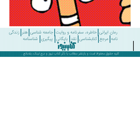
رمان ایرانی
خاطره، سفرنامه و روایت
جامعه شناسی
هنر
زندگی
نامه
مرجع
کتابشناسی
نقد
بایگانی
پیگیری
شناسنامه
کلیه حقوق محفوظ است و بازنشر مطالب با ذکر
کتاب نیوز
و درج لینک، بلامانع .