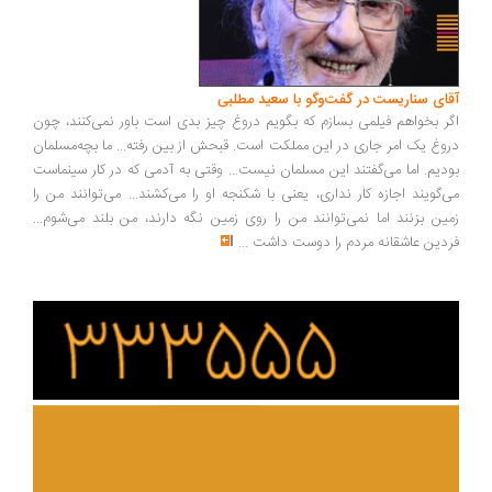
ای سناریست در گفت‌وگو با سعید مطلبی
ر بخواهم فیلمی بسازم که بگویم دروغ چیز بدی است باور نمی‌کنند، چون
وغ یک امر جاری در این مملکت است. قبحش از بین رفته... ما بچه‌مسلمان
دیم. اما می‌گفتند این مسلمان نیست... وقتی به آدمی که در کار سینماست
‌گویند اجازه کار نداری، یعنی با شکنجه او را می‌کشند... می‌توانند من را
ین بزنند اما نمی‌توانند من را روی زمین نگه دارند، من بلند می‌شوم...
دین عاشقانه مردم را دوست داشت
...