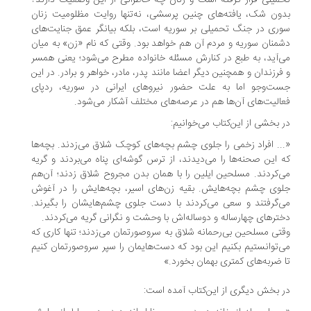
میلی قرار گرفته است و زنان چه خاطراتی از این وضعیت دارند؟
ون شک، یافته‌های چنین پرسشی، نه‌تنها روایت مظلومیت زنان
ری در جنگ تحمیلی بر سوریه است، بلکه بیانگر عمق جنایت‌های
منان سوریه و مردم آن هم خواهد بود. وقتی که نام «زن» به میان
‌آید، به طبع در کنارش مسئله خانواده مطرح می‌شود؛ یعنی همسر
فرزندان و همچنین دیگر اعضا مانند پدر، مادر، خواهر و برادر. در این
ت‌وجو اما به علت حضور نیروهای ایرانی در سوریه، ردپای
الیت‌های آن‌ها هم در عرصه‌های مختلف آشکار می‌شود.
 بخشی از این‌کتاب می‌خوانیم:
.. افراد زخمی را جلوی چشم بچه‌های کوچک شلاق می‌زدند. بچه‌ها
 این صحنه‌ها را می‌دیدند، از ترس گوشه‌ای پناه می‌بردند و گریه
‌کردند. مسلحین ایلین را با همان بدن مجروح شلاق زدند؛ آن‌هم
وی چشم‌ بچه‌هایش. بقیه زن‌های اسیر، بچه‌هایش را در آغوش
‌گرفتند و سعی می‌کردند با دست جلوی چشم‌هایشان را بگیرند.
ترهای چهارساله و دوساله‌اش با وحشت و نگرانی گریه می‌کردند.
تی مسلحین بی‌رحمانه شلاق به سروصورتمان می‌زدند؛ تنها کاری که
‌توانستیم بکنیم این بود که دست‌هایمان را سپر سروصورتمان کنیم
 ضربه‌های کمتری بهمان بخورد.»
 بخش دیگری از این‌کتاب آمده است: