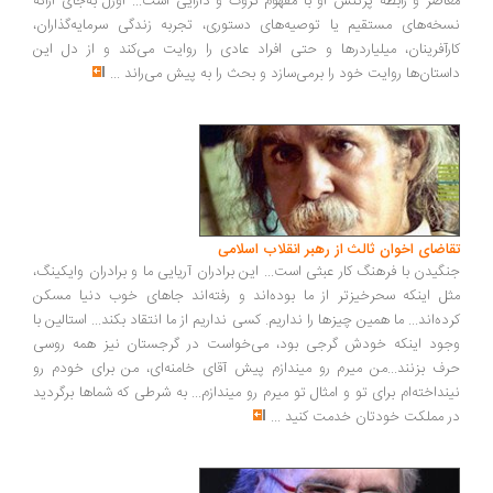
اصر و رابطه پرتنش او با مفهوم ثروت و دارایی است... اوزل به‌جای ارائه
خه‌های مستقیم یا توصیه‌های دستوری، تجربه زندگی سرمایه‌گذاران،
رآفرینان، میلیاردرها و حتی افراد عادی را روایت می‌کند و از دل این
ستان‌ها روایت خود را برمی‌سازد و بحث را به پیش می‌راند
...
اضای اخوان ثالث از رهبر انقلاب اسلامی
گیدن با فرهنگ کار عبثی است... این برادران آریایی ما و برادران وایکینگ،
ل اینکه سحرخیزتر از ما بوده‌اند و رفته‌اند جاهای خوب دنیا مسکن
ده‌اند... ما همین چیزها را نداریم. کسی نداریم از ما انتقاد بکند... استالین با
ود اینکه خودش گرجی بود، می‌خواست در گرجستان نیز همه روسی
ف بزنند...من میرم رو میندازم پیش آقای خامنه‌ای، من برای خودم رو
نداخته‌ام برای تو و امثال تو میرم رو میندازم... به شرطی که شماها برگردید
 مملکت خودتان خدمت کنید
...