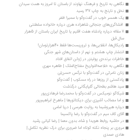
نگاهی به تاریخ و فرهنگ نهاوند از باستان تا امروز به همت سیدان
نخل و نارنج به چاپ 37 رسید
یک همسر خوب در گفت‌وگو با سمیرا ظفر 
 افشاگری‌های جنجالی شاهزاده هری درباره خانواده سلطنتی
7 مقاله درباره پادشاه هفت اقلیم یا تاریخ ایران باستان از 5هزار 
سال قبل
رادیکال‌ها، انقلابی‌ها، و تروریست‌ها فقط 40هزارتومان!
انتشار چاپ هشتم و نهم از داستان‌های شهر جنگی
خاطرات برنده‌ی پولیتزر در ژوئن اتفاق افتاد
نگاهی به خلاصه‌التواریخ مفتاح‌الملک | طاهره مهری
زنان نامرئی در گفت‌وگو با نرگس حسن‌لی
پادکستی از روزها در راه مسکوب | گفت‌وگو
سید هاشم بطحائی گلپایگانی درگذشت
شیکاگو نومیکس در گفت‌وگو با محمدرضا فرهادی‌پور
و اما مصائب آشپزی برای دیکتاتورها | ماهرخ ابراهیم‌پور
درباره هیروشیما به روایت هرسی | دریا امامی
آقای کاف میم در گفت‌وگو با رضا پاکسیما
در حاشیه روابط هویدا و شاه، بدون معما | رضا کیانی رشید
مروری بر پنجاه نکته کوتاه اما ضروری برای درک نظریه تکامل | 
هادی صمدی