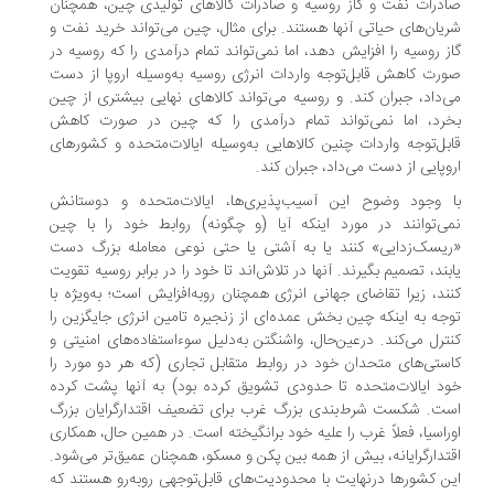
صادرات نفت و گاز روسیه و صادرات کالاهای تولیدی چین، همچنان
شریان‌های حیاتی آنها هستند. برای مثال، چین می‌تواند خرید نفت و
گاز روسیه را افزایش دهد، اما نمی‌تواند تمام درآمدی را که روسیه در
صورت کاهش قابل‌توجه واردات انرژی روسیه به‌وسیله اروپا از دست
می‌داد، جبران کند. و روسیه می‌تواند کالاهای نهایی بیشتری از چین
بخرد، اما نمی‌تواند تمام درآمدی را که چین در صورت کاهش
قابل‌توجه واردات چنین کالاهایی به‌وسیله ایالات‌متحده و کشورهای
اروپایی از دست می‌داد، جبران کند.
با وجود وضوح این آسیب‌پذیری‌ها، ایالات‌متحده و دوستانش
نمی‌توانند در مورد اینکه آیا (و چگونه) روابط خود را با چین
«ریسک‌زدایی» کنند یا به آشتی یا حتی نوعی معامله بزرگ دست
یابند، تصمیم بگیرند. آنها در تلاش‌اند تا خود را در برابر روسیه تقویت
کنند، زیرا تقاضای جهانی انرژی همچنان روبه‌افزایش است؛ به‌ویژه با
توجه به اینکه چین بخش عمده‌ای از زنجیره تامین انرژی جایگزین را
کنترل می‌کند. درعین‌حال، واشنگتن به‌دلیل سوءاستفاده‌های امنیتی و
کاستی‌های متحدان خود در روابط متقابل تجاری (که هر دو مورد را
خود ایالات‌متحده تا حدودی تشویق کرده بود) به آنها پشت کرده
است. شکست شرط‌بندی بزرگ غرب برای تضعیف اقتدارگرایان بزرگ
اوراسیا، فعلاً غرب را علیه خود برانگیخته است. در همین حال، همکاری
اقتدارگرایانه، بیش از همه بین پکن و مسکو، همچنان عمیق‌تر می‌شود.
این کشورها درنهایت با محدودیت‌های قابل‌توجهی روبه‌رو هستند که