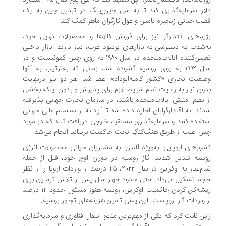
روزنامه‌نگار فایننشال‌تایمز، اپل متعهد شد که طی پنج سال ۲۷۵ میلیارد
دلار سرمایه‌گذاری کند تا به شی جین‌پینگ در تبدیل چین به یک
قطب حیاتی زنجیره تامین و غول کارگران ماهر کمک کند.
رژیم‌های اقتدارگرا نیز برای فروش کالاها و محصولات نهایی خود،
به‌شدت به دسترسی به بازارهای پرسود غرب، نیاز دارند. بازار داخلی
تعیین‌کننده ایالات‌متحده در سال ۱۹۸۰ به روی چین کمونیست و در
سال ۱۹۹۲ به روی روسیه گشوده شد، زمانی که به‌ترتیب به آنها
وضعیت تجاری «کشور کامله‌الوداد» اعطا شد. هر دو نیز درنهایت
بدون نیاز به رعایت تمام شرایط لازم برای پذیرش و بدون اینکه بخشی
از نظم امنیتی ایالات‌متحده باشند، در سازمان تجارت جهانی پذیرفته
شدند. به اقتدارگرایان اجازه داده شد تا آزادانه از سیستم مالی جهانی
استفاده کنند و سرمایه‌گذاری مستقیم خارجی دریافت کنند که در مورد
چین اغلب از طریق هنگ‌کنگِ تحت حاکمیت بریتانیا انجام می‌شد.
کشورهای اروپایی، به‌ویژه آلمان، به مشتریان حیاتی محصولات انرژی
روسیه تبدیل شدند. گاز روسیه در دوران اوج خود، قبل از حمله
تمام‌عیار به اوکراین در سال ۲۰۲۲، ۴۵ درصد از واردات اروپا را از نظر
حجم تشکیل می‌داد. حتی حدود چهار سال پس از تلاش کرملین برای
ریشه‌کن‌ کردن حاکمیت اوکراین، روسیه هنوز مسئول حدود ۱۲ درصد
از واردات گاز اروپاست. این یعنی تامین هزینه‌های تجاوز روسیه.
ژاپن ثابت کرد که یکی از مهم‌ترین منابع انتقال فناوری و سرمایه‌گذاری