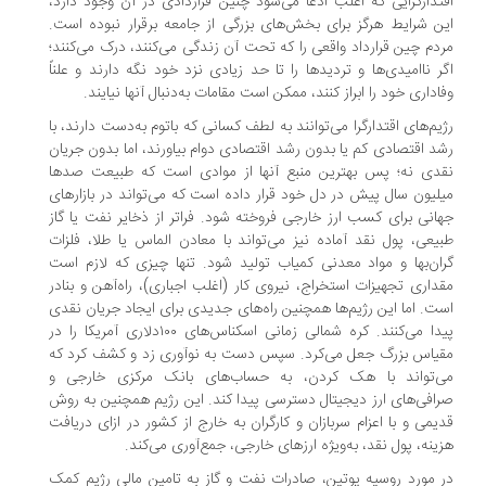
اقتدارگرایی که اغلب ادعا می‌شود چنین قراردادی در آن وجود دارد،
این شرایط هرگز برای بخش‌های بزرگی از جامعه برقرار نبوده است.
مردم چین قرارداد واقعی را که تحت آن زندگی می‌کنند، درک می‌کنند؛
اگر ناامیدی‌ها و تردیدها را تا حد زیادی نزد خود نگه دارند و علناً
وفاداری خود را ابراز کنند، ممکن است مقامات به‌دنبال آنها نیایند.
رژیم‌های اقتدارگرا می‌توانند به لطف کسانی که باتوم به‌دست دارند، با
رشد اقتصادی کم یا بدون رشد اقتصادی دوام بیاورند، اما بدون جریان
نقدی نه؛ پس بهترین منبع آنها از موادی است که طبیعت صدها
میلیون سال پیش در دل خود قرار داده است که می‌تواند در بازارهای
جهانی برای کسب ارز خارجی فروخته شود. فراتر از ذخایر نفت یا گاز
طبیعی، پول نقد آماده نیز می‌تواند با معادن الماس یا طلا، فلزات
گران‌بها و مواد معدنی کمیاب تولید شود. تنها چیزی که لازم است
مقداری تجهیزات استخراج، نیروی کار (اغلب اجباری)، راه‌آهن و بنادر
است. اما این رژیم‌ها همچنین راه‌های جدیدی برای ایجاد جریان نقدی
پیدا می‌کنند. کره شمالی زمانی اسکناس‌های ۱۰۰دلاری آمریکا را در
مقیاس بزرگ جعل می‌کرد. سپس دست به نوآوری زد و کشف کرد که
می‌تواند با هک کردن، به حساب‌های بانک مرکزی خارجی و
صرافی‌های ارز دیجیتال دسترسی پیدا کند. این رژیم همچنین به روش
قدیمی و با اعزام سربازان و کارگران به خارج از کشور در ازای دریافت
هزینه، پول نقد، به‌ویژه ارزهای خارجی، جمع‌آوری می‌کند.
در مورد روسیه پوتین، صادرات نفت و گاز به تامین مالی رژیم کمک