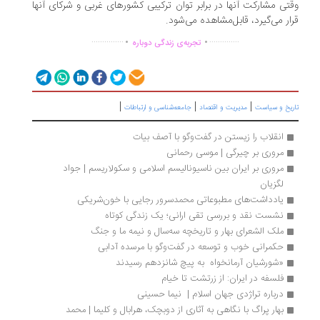
وقتی مشارکت آنها در برابر توان ترکیبی کشورهای غربی و شرکای آنها
قرار می‌گیرد، قابل‌مشاهده می‌شود.
.
.
...............
..............
تجربه‌ی زندگی دوباره
|
|
|
تاریخ و سیاست
مدیریت و اقتصاد
جامعه‌شناسی و ارتباطات
انقلاب را زیستن در گفت‌‏وگو با آصف بیات
مروری بر چیرگی | موسی ‌رحمانی
مروری بر ایران بین ناسیونالیسم اسلامی و سکولاریسم | جواد 
لگزیان
یادداشت‌‌های مطبوعاتی محمدسرور رجایی با خون‌شریکی 
نشست نقد و بررسی تقی ارانی؛ یک زندگی کوتاه
ملک الشعرای بهار و تاریخچه سه‌سال و نیمه ما و جنگ
حکمرانی خوب و توسعه در گفت‌وگو با مرسده آدابی
«شورشیان آرمانخواه  به پیچ شانزدهم رسیدند
فلسفه در ایران: از زرتشت تا خیام
درباره تراژدی جهان اسلام |  نیما حسینی
بهار پراگ با نگاهی به آثاری از دوبچک، هرابال و کلیما | محمد 