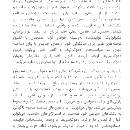
تاکتیک‌های نوآورانه متکی بودند؛ برچسب‌زدن به سازمان‌هایی که
بودجه خارجی دریافت می‌کردند به‌عنوان «عوامل خارجی» (یا خائن) و
استفاده از بازرسی‌های مالیاتی برای ردصلاحیت نامزدهای مخالف
به‌منظور جلوگیری از نامزدشدن آنها برای تصدی مناصب. این
تکنیک‌ها با رویه آزموده شده و واقعی تسلط بر رسانه‌ها ترکیب
شدند. سپس، تیر خلاص؛ یعنی اقتدارگرایان -به لطف نوآوری‌های
تکنولوژیک تولیدشده به‌وسیله جوامع آزاد- همچنان با تقبیح
توطئه‌های غربی برای سرنگونی خود، راه‌های جدیدی را برای مداخله
قهری در سیاست‌های دموکراتیک و گاهی حتی بی‌ثبات کردن
دموکراسی‌ها ایجاد کردند. اکنون، اقتدارگرایان نظاره‌گر رهبران
دموکراتیک منتخب و آزادی هستند که از آنها ستایش و تقلید می‌کنند.
بااین‌حال، مراقب کسانی باشید که زمانی «عصر دموکراسی» را ستایش
می‌کردند و اکنون «عصر استبداد» را اعلام می‌کنند. هر چقدر هم که
این رژیم‌ها قدرتمند به نظر برسند -و در واقع می‌توانند باشند- اما نقاط
ضعفی دارند. آنها می‌توانند منابع و نیروهای گسترده‌ای را در راستای
پروژه‌های ملی بلندپروازانه بسیج کنند، اما از ناتوانی ناشی از فساد،
پارتی‌بازی و زیاده‌خواهی رنج می‌برند. آنها بسیار بیشتر از آنچه عموماً
پیش‌بینی می‌شد، دوام می‌آورند، اما درعین‌حال مستعد هجوم ناگهانی
به بانک‌های سیاسی خود هستند. با استراتژی‌های مناسب، می‌توان
آنها را از تعادل خارج کرد. دموکراسی‌ها، با وجود ازدست‌دادن فزاینده
اعتمادبه‌نفس که به ناامیدی نزدیک می‌شود، نقاط قوت بی‌شمار و