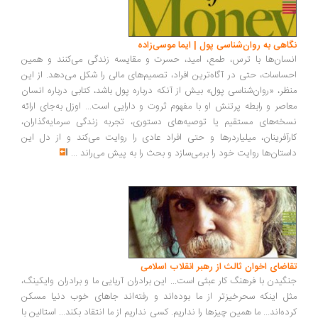
نگاهی به روان‌شناسی پول | ایما موسی‌زاده
انسان‌ها با ترس، طمع، امید، حسرت و مقایسه زندگی می‌کنند و همین
احساسات، حتی در آگاه‌ترین افراد، تصمیم‌های مالی را شکل می‌دهد. از این
منظر، «روان‌شناسی پول» بیش از آنکه درباره پول باشد، کتابی درباره انسان
معاصر و رابطه پرتنش او با مفهوم ثروت و دارایی است... اوزل به‌جای ارائه
نسخه‌های مستقیم یا توصیه‌های دستوری، تجربه زندگی سرمایه‌گذاران،
کارآفرینان، میلیاردرها و حتی افراد عادی را روایت می‌کند و از دل این
داستان‌ها روایت خود را برمی‌سازد و بحث را به پیش می‌راند
...
تقاضای اخوان ثالث از رهبر انقلاب اسلامی
جنگیدن با فرهنگ کار عبثی است... این برادران آریایی ما و برادران وایکینگ،
مثل اینکه سحرخیزتر از ما بوده‌اند و رفته‌اند جاهای خوب دنیا مسکن
کرده‌اند... ما همین چیزها را نداریم. کسی نداریم از ما انتقاد بکند... استالین با