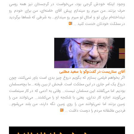
وجود اینکه خودش گرجی بود، می‌خواست در گرجستان نیز همه روسی
حرف بزنند...من میرم رو میندازم پیش آقای خامنه‌ای، من برای خودم رو
نینداخته‌ام برای تو و امثال تو میرم رو میندازم... به شرطی که شماها برگردید
در مملکت خودتان خدمت کنید
...
آقای سناریست در گفت‌وگو با سعید مطلبی
اگر بخواهم فیلمی بسازم که بگویم دروغ چیز بدی است باور نمی‌کنند، چون
دروغ یک امر جاری در این مملکت است. قبحش از بین رفته... ما بچه‌مسلمان
بودیم. اما می‌گفتند این مسلمان نیست... وقتی به آدمی که در کار سینماست
می‌گویند اجازه کار نداری، یعنی با شکنجه او را می‌کشند... می‌توانند من را
زمین بزنند اما نمی‌توانند من را روی زمین نگه دارند، من بلند می‌شوم...
فردین عاشقانه مردم را دوست داشت
...