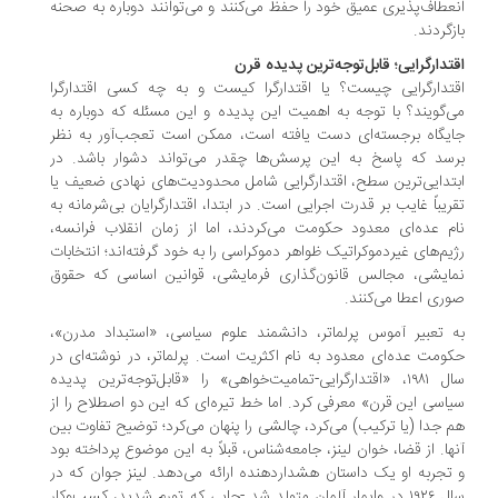
انعطاف‌پذیری عمیق خود را حفظ می‌کنند و می‌توانند دوباره به صحنه
بازگردند.
اقتدارگرایی؛ قابل‌توجه‌ترین پدیده قرن
اقتدارگرایی چیست؟ یا اقتدارگرا کیست و به چه کسی اقتدارگرا
می‌گویند؟ با توجه ‌به اهمیت این پدیده و این مسئله که دوباره به
جایگاه برجسته‌ای دست یافته است، ممکن است تعجب‌آور به نظر
برسد که پاسخ به این پرسش‌ها چقدر می‌تواند دشوار باشد. در
ابتدایی‌ترین سطح، اقتدارگرایی شامل محدودیت‌های نهادی ضعیف یا
تقریباً غایب بر قدرت اجرایی است. در ابتدا، اقتدارگرایان بی‌شرمانه به
نام عده‌ای معدود حکومت می‌کردند، اما از زمان انقلاب فرانسه،
رژیم‌های غیردموکراتیک ظواهر دموکراسی را به خود گرفته‌اند؛ انتخابات
نمایشی، مجالس قانون‌گذاری فرمایشی، قوانین اساسی که حقوق
صوری اعطا می‌کنند.
به تعبیر آموس پرلماتر، دانشمند علوم سیاسی، «استبداد مدرن»،
حکومت عده‌ای معدود به نام اکثریت است. پرلماتر، در نوشته‌ای در
سال ۱۹۸۱، «اقتدارگرایی-تمامیت‌خواهی» را «قابل‌توجه‌ترین پدیده
سیاسی این قرن» معرفی کرد. اما خط تیره‌ای که این دو اصطلاح را از
هم جدا (یا ترکیب) می‌کرد، چالشی را پنهان می‌کرد؛ توضیح تفاوت بین
آنها. از قضا، خوان لینز، جامعه‌شناس، قبلاً به این موضوع پرداخته بود
و تجربه او یک داستان هشداردهنده ارائه می‌دهد. لینز جوان که در
سال ۱۹۲۶ در وایمار آلمان متولد شد -جایی که تورم شدید، کسب‌وکار