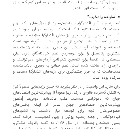
بااین‌حال، آزادی حاصل از فعالیت قانونی و در مقیاس کوچک‌تر بازار
می‌تواند یک نعمت الهی باشد.
۵- سازنده یا مخرب؟
بُعد پنجم و آخر اقتدارگرایی، به‌خودی‌خود از ویژگی‌های یک رژیم
نیست، بلکه محیط ژئوپلیتیک است که این بعد در آن وجود دارد.
یک نظم جهانی می‌تواند برای رژیم‌های اقتدارگرا سازنده یا مخرب
باشد و تقریباً همیشه ترکیبی از هر دو است، اما آنچه مهم است
«درجه» و «روند» آن است. این بعدی است که ایالات‌متحده،
بیشترین پتانسیل را برای برهم‌زدن نظم خودکامگان دارد. برای
سیستمی که ظاهراً برای تضمین شکوفایی آرمان‌های دموکراتیک و
بازارهای آزاد ساخته شده است، نظم جهانی به رهبری ایالات‌متحده
مدت‌هاست که به طرز چشمگیری برای رژیم‌های اقتدارگرا مساعد و
سازنده بوده است.
برای مثال، این واقعیت را در نظر بگیرید که چنین رژیم‌هایی معمولاً نیاز
به انتقال گسترده فناوری دارند، زیرا عموماً از پیشرفته‌ترین اقتصادهای
جهان که دموکراسی هستند، عقب مانده‌اند. دومی‌ها [منظور
پیشرفته‌ترین اقتصادهای جهان است] از اینکه بخش‌های
خصوصی‌شان آنچه برای توسعه نیاز داشتند، به کشورهای
غیردموکرات، از جمله روسیه پوتین و چین کمونیست، عرضه کنند،
بسیار خوشحال بوده‌اند. در سال ۲۰۱۶، به گفته پاتریک مک‌گی،