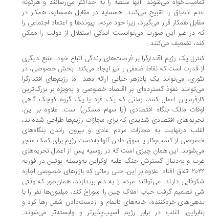
تمامیت‌خواه می‌شوند. آنها سلطه را به حداکثر می‌رسانند و هرگونه
عدم انطباق را تقبیح می‌کنند. همسایه در مقابل همسایه، همکار در
مقابل همکار قرار می‌گیرد، زیرا خود مردم، پیوندها و اعتماد اجتماعی را
که در غیر این صورت می‌توانست اندکی استقلال از دولت را ممکن
کند، تضعیف می‌کنند.
کنترل یک رژیم اقتدارگرا بر فرصت‌های زندگی اتباع خود، منبع دیگری
از قدرت است که نقاط ضعفی را نیز ایجاد می‌کند. بخش خصوصی، در
تئوری، می‌تواند یک پادزهر حیاتی ارائه دهد. اما رژیم‌های اقتدارگرا
می‌توانند نفوذ گسترده‌ای بر اقتصاد خصوصی و به‌ویژه بر بزرگ‌ترین
کارفرمایان اعمال کنند، زمانی که یک فرد یا یک گروه کوچک گاهی
اوقات مالک بنگاه اقتصادی (یا سهام مسکن) است. علاوه بر این،
تحریم‌های اقتصادی شدیدی که برای مجازات رژیم‌ها طراحی شده‌اند،
اغلب درنهایت به مجازات مردم عادی و بیرون راندن بنگاه‌های
خصوصی از کسب‌وکار یا سوق دادن آنها به‌دست رژیم برای کمک منجر
می‌شوند. این همان چیزی است که در روسیه پس از اعمال تحریم‌های
غرب و به‌‌دنبال گسترش جنگ علیه اوکراین به‌وسیله پوتین در فوریه
۲۰۲۲ اتفاق افتاد. علاوه بر این، حتی زمانی که بازارهای خصوصی اجازه
شکوفایی دارند، می‌توانند مردم را به دام بیندازند، همان‌طور که وقتی
شی تصمیم گرفت حباب املاک چین را سوراخ کند، میلیون‌ها نفر را با
بدهی‌های خردکننده، خانه‌های ناتمام و ازدست‌دادن شغل رها کرد و
بنابراین، اغلب در برابر رژیم آسیب‌پذیرتر و وابسته‌تر می‌شوند.