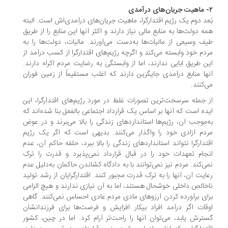
۲- ماهیت جریان‌های درآمدی
بُعد دوم یک رژیم اقتدارگرا، ماهیت جریان‌های درآمدی‌اش است. البته
همه دولت‌ها به منابع مالی نیاز دارند و اکثر آنها این منابع را از طریق
طیف وسیعی از مالیات‌ها به‌دست می‌آورند. مالیات، دولت‌ها را به
مردم خود وابسته می‌کند و اگرچه رژیم‌های اقتدارگرا از کسب درآمد از
این طریق ابایی ندارند، اما از وابستگی به رضایت مردم اکراه دارند.
آنها منابع درآمدی جایگزین دارند که اغلب مستقیماً از زمین فوران
می‌کنند.
از جمله سرسخت‌ترین تصورات غلط در مورد رژیم‌های اقتدارگرا، این
ایده است که آنها بر اساس یک قرارداد اجتماعی بالفعل بنا شده‌اند که
به‌موجب آن، رژیم‌ها استانداردهای زندگی را بالا می‌برند و در عوض
مردم آزادی خود را واگذار می‌کنند. بدیهی است که اگر یک رژیم
اقتدارگرا نتواند استانداردهای زندگی را بالا ببرد، حلقه حاکم آن، عدم
انجام تعهدات خود را در قبال قرارداد نمی‌پذیرد و قدرت را ترک
نمی‌کند. مردم نیز نمی‌توانند با به دادگاه کشاندن حاکمان به‌دلیل عدم
رعایت آن، آنها را به ترک قدرت مجبور کنند. اقتدارگرایان از رشد تولید
ناخالص داخلی خوشحال هستند، اما به آن نیازی ندارند و هیچ الزامی
برای برآورده کردن آرزوهای مادی مردم عادی احساس نمی‌کنند. گاهی
اوقات اگر درآمد افراد بیکار افزایش و فرصت‌ها برای فرزندانشان
گسترش یابد، می‌توان آنها را راحت‌تر آرام کرد. اما در چین، کشور