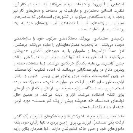
اجتماعی و فناوری‌ها و خدمات مرتبط می‌کنند که اغلب در کنار آن،
نظارت انسانیِ دستمزدی و داوطلبانه بر محله‌ها و محل‌های کار نیز
وجود دارد. دستگاه‌های سرکوب در کشورهای استبدادی که ساختارهای
میراثی را از رژیم‌های قبلی یا نمونه‌های قبلی رژیم‌های خود به ارث
برده‌اند، بسیار متفاوت است.
رژیم‌های استبدادی، بی‌وقفه دستگاه‌های سرکوب خود را سازماندهی
مجدد می‌کنند، اما به‌ندرت عملکردهایشان را ساده می‌کنند. برعکس،
آنها عمداً آژانس‌ها و ماموران را به حوزه‌های قضایی همپوشان
می‌گمارند تا اطمینان یابند که آنها کارد و پنیر می‌مانند. گاهی اوقات
چنین آژانس‌هایی علیه یکدیگر خرابکاری می‌کنند، زیرا مقامات، حمله را
بهترین دفاع در برابر همکارانی می‌دانند که آماده تعقیب آنها هستند.
در چین کمونیست، رقابت برای برتری میان پلیس امنیتی و ارتش
آزادی‌بخش خلق گاهی اوقات در مبارزات قدرت، تعیین‌کننده بوده
است. در روسیه، دستگاه سرکوب غیرنظامی، ارتش را که از هر فرصتی
برای انتقام استفاده می‌کند، آزار و اذیت می‌کند. در همین حال،
نهادهای ضدفساد -که همیشه بیش از یک نفر هستند- مورد ترس
همه، از جمله یکدیگر هستند.
متخصصان سرکوب، چه ناخن‌کش‌ها و چه هکرهای کامپیوتر (که گاهی
اوقات یکی هستند)، ابزارهایی برای از بین بردن نه‌تنها رقبای خود، بلکه
مافوق‌های خود و حتی حاکم کشورشان دارند. آنها همزمان بقای رژیم