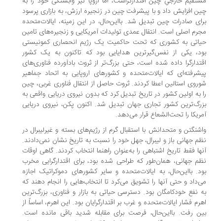
مستقیم خارجیِ چین اقتدارگراست، اما اروپا نیز وابستگی خود را به
چین افزایش داد و با پیشرفت چین در زنجیره ارزش، به بازاری پرسود
برای صادرات چین تبدیل شد. بااین‌حال، در این زمینه، ایالات‌متحده
مجرم اصلی است. انتقال عمدی تولیدات آمریکایی و زنجیره‌های تامین
حیاتی به کشوری که تحت حاکمیت یک رژیم انحصاری کمونیستی
بود، یکی از نفس‌گیرترین هدایایی بود که تاکنون به یک کشور
اقتدارگرا داده شده است، حتی بزرگ‌تر از ثروت بادآورده فناوری‌های
پیشرفته‌ای که ایالات‌متحده و کشورهای اروپایی به اتحاد جماهیر
شوروی استالین اعطا کردند. ثروت حاصل از انتقال فناوری غربی، چین
را به اولین کشور در تاریخ تبدیل کرد که بدون نیروی دریایی واقعی به
بزرگ‌ترین کشور تجاری جهان تبدیل شد. اکنون پکن، نیروی دریایی
آمریکا را تحت‌الشعاع قرار می‌دهد.
واشنگتن و متحدانش با استقبال گرم از رژیم‌های بسته و غیرلیبرال در
نظم جهانی باز و لیبرال، جهل خود را نسبت به تاریخ نشان نمی‌دادند.
آنها فقط تاریخ اشتباهی را به‌عنوان راهنما انتخاب کردند. گاهی اوقات
نظم جهانی، همان‌طور که طراحی شده بود، برای اقتدارگرایی مخرب
بود. بااین‌حال، به ایالات‌متحده و سایر کشورهای دموکراتیک اجازه
می‌داد و حتی آنها را تشویق می‌کرد تا انتخاب‌هایی را انجام دهند که
به نفع خودکامگان بود. دسترسی حیاتی به بازار و فناوری، بزرگ‌ترین
اهرم فشار ایالات‌متحده و غرب بر اقتدارگرایان بود. این اهرم، اساساً از
بین رفت. بااین‌حال، فرصت برای مقابله شدید باقی مانده است.