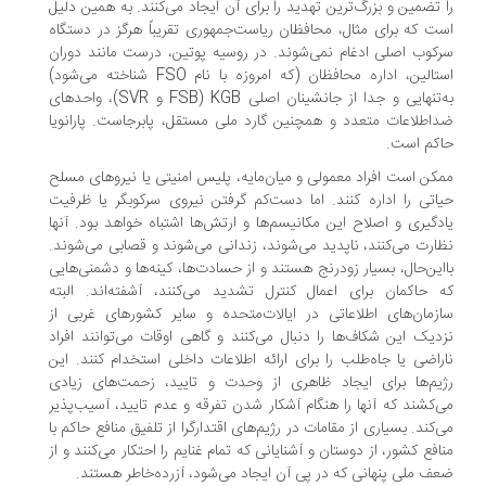
را تضمین و بزرگ‌ترین تهدید را برای آن ایجاد می‌کنند. به همین دلیل
است که برای مثال، محافظان ریاست‌جمهوری تقریباً هرگز در دستگاه
سرکوب اصلی ادغام نمی‌شوند. در روسیه پوتین، درست مانند دوران
استالین، اداره محافظان (که امروزه با نام FSO شناخته می‌شود)
به‌تنهایی و جدا از جانشینان اصلی FSB) KGB و SVR)، واحدهای
ضداطلاعات متعدد و همچنین گارد ملی مستقل، پابرجاست. پارانویا
حاکم است.
ممکن است افراد معمولی و میان‌مایه، پلیس امنیتی یا نیروهای مسلح
حیاتی را اداره کنند. اما دست‌کم گرفتن نیروی سرکوبگر یا ظرفیت
یادگیری و اصلاح این مکانیسم‌ها و ارتش‌ها اشتباه خواهد بود. آنها
نظارت می‌کنند، ناپدید می‌شوند، زندانی می‌شوند و قصابی می‌شوند.
بااین‌حال، بسیار زودرنج هستند و از حسادت‌ها، کینه‌ها و دشمنی‌هایی
که حاکمان برای اعمال کنترل تشدید می‌کنند، آشفته‌اند. البته
سازمان‌های اطلاعاتی در ایالات‌متحده و سایر کشورهای غربی از
نزدیک این شکاف‌ها را دنبال می‌کنند و گاهی اوقات می‌توانند افراد
ناراضی یا جاه‌طلب را برای ارائه اطلاعات داخلی استخدام کنند. این
رژیم‌ها برای ایجاد ظاهری از وحدت و تایید، زحمت‌های زیادی
می‌کشند که آنها را هنگام آشکار شدن تفرقه و عدم تایید، آسیب‌پذیر
می‌کند. بسیاری از مقامات در رژیم‌های اقتدارگرا از تلفیق منافع حاکم با
منافع کشور، از دوستان و آشنایانی که تمام غنایم را احتکار می‌کنند و از
ضعف ملی پنهانی که در پی آن ایجاد می‌شود، آزرده‌خاطر هستند.