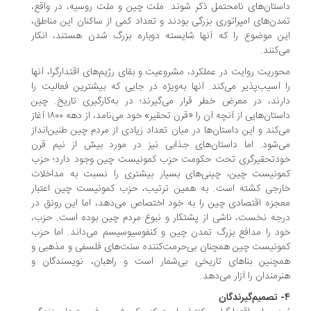
داستان‌های نامحتمل ذکر شوند. ملت چین و ملت روسیه، در واقع،
تمدن‌های امپراتوری بزرگی بودند و تعداد کمی از ساکنان این مناطق،
این موضوع را که آنها شایسته دوباره بزرگ شدن هستند، انکار
می‌کنند.
محوریت روایت در عملکرد، مشروعیت و بقای رژیم‌های اقتدارگرا، آنها
را آسیب‌پذیر می‌کند. آنها به‌ویژه در جایی که بیشترین فعالیت را
دارند، در معرض خطر قرار می‌گیرند؛ در به‌کارگیری تاریخ. چین
داستان‌هایی از آنچه آن را «قرن تحقیر» خود می‌نامد، از دهه ۱۸۰۰ آغاز
می‌کند و این داستان‌ها در میان تعداد زیادی از مردم چین طنین‌انداز
می‌شود. اما داستان‌های جذابی نیز در مورد بیش از نیم ‌قرن
خودتحقیرگری تحت حکومت حزب کمونیست چین وجود دارد؛ حزب
کمونیست چین، چینی‌های بسیار بیشتری را نسبت به مداخلات
خارجی کشته است. به همین ترتیب، حزب کمونیست چین اعتبار
معجزه اقتصادی چین را به خود اختصاص می‌دهد، اما این رونق در
درجه نخست، ناشی از پشتکار و نبوغ مردم چین بوده است. حزب،
خود را مدافع بزرگ تمدن چین و کنفوسیوسیسم می‌داند. اما حزب
کمونیست چین همچنان بی‌حرمت‌کننده سنت‌های فلسفی و مذهبی و
همچنین بناهای تاریخی بی‌شمار است و راهبان، نویسندگان و
هنرمندان را آزار می‌دهد.
۴- تصمیم‌گیرندگان