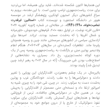
این هنجارها اکنون شکسته شده‌اند، شاید برای همیشه، اما بی‌تردید
برای مدت ریاست‌جمهوری ترامپ چنین است. با این مقدمه، برویم به
سراغ کشورهای دیگر. استیون کوتکین، پژوهشگر ارشد در موسسه
هوور در دانشگاه استنفورد و نویسنده کتاب «
استالین: ابرقدرت
تمامیت‌خواه، 1990-1941
»، در مقاله‌ای در شماره ژانویه /فوریه ۲۰۲۶
«فارن افرز» نوشت، در اوایل دهه ۲۰۱۰، قیام‌های خودجوش، خاورمیانه
و شمال آفریقا را که به‌شدت مستبد بودند، لرزاند. امیدها برای
آزادسازی سیاسی در کشورهای سرسختی مانند چین و روسیه همچنان
پابرجا ماند. تظاهرات گسترده‌ای در سال‌های ۲۰۱2-۲۰۱1، هنگام اعلام
ولادیمیر پوتین مبنی بر بازگشت به ریاست‌جمهوری روسیه پس از یک
دوره کوتاه نخست‌وزیری، رخ داد. بسیاری به نشانه‌هایی از
اصلاح‌طلب بودن شی جین‌پینگ (که در سال ۲۰۱۲ به رهبر ارشد چین
تبدیل شد) پایبند بودند.
بااین‌حال، در یک چشم به‌هم‌زدن، اقتدارگرایان این پویایی را تغییر
دادند و دموکراسی‌ها را به عقب راندند. خودکامگان غرب و پوتین
به‌شدت دست به سرکوب زدند. در چین، شی خود را به چیزی شبیه به
امپراتور ارتقا داد و نسخه‌ای حتی مصمم‌تر از اقتدارگرایی را به‌پیش
برد. در همین حال، در دموکراسی‌های جاافتاده، ترس از فروپاشی
نهادها و هنجارهای لیبرال گسترش یافت. اقتدارگرایان برای سرکوب
نفوذ دموکراتیک از خارج یا از درون جوامع خود به مجموعه‌ای از