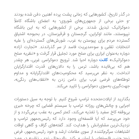
در گذر تاریخ، کشورهایی که زمانی پشت پرده آهنین دفن شده بودند
-و حتی برخی از جمهوری‌های شوروی- به اعضای باشگاه کاملاً
دموکراتیک تبدیل شدند. برخی از کشورهایی که به این باشگاه
نپیوستند، مانند اوکراین، گرجستان و قرقیزستان، در بحبوحه اشتیاق
گسترده مردم برای پیوستن به غرب، شورش‌های گسترده‌ای را علیه
انتخابات تقلبی و سوءمدیریت فاسد از سر گذراندند. «تجارت آزاد»
دوباره به‌عنوان ابزاری برای صلح مورد تجلیل قرار گرفت و «نظریه صلح
دموکراتیک»
کانت
دوباره احیا شد. ترویج دموکراسی غربی، هر چقدر
هم که بی‌فایده باشد، ترس را به دالان‌های قدرت اقتدارگرایان
انداخت. به نظر می‌رسید که محکومیت‌های اقتدارگرایانه و مداوم
توطئه‌های فرضی غرب برای دامن ‌زدن به «انقلاب‌های رنگی»،
جهت‌گیری به‌سوی دموکراسی را تایید می‌کند.
بگذارید از ایالات‌متحده ترامپ شروع کنیم. با توجه به سیل دستورات
اجرایی و چالش‌های روزانه ترامپ با سیستم قضایی که چرخه خبری
بی‌وقفه کاخ سفید را تغذیه می‌کند، کمتر کسی به عقب برمی‌گردد و از
خود می‌پرسد که آیا فلسفه‌ای وجود دارد که رئیس‌جمهور ترامپ و
نزدیک‌ترین مشاورانش را هدایت کند. گفته‌های گزاف و گاهی اوقات
اشتباهات سرگرم‌کننده از سوی مقامات ارشد و خود رئیس‌جمهور، فرض
نبود چنین فلسفه‌ای را آسان می‌کند. بااین‌حال، نوعی نظریه در مورد