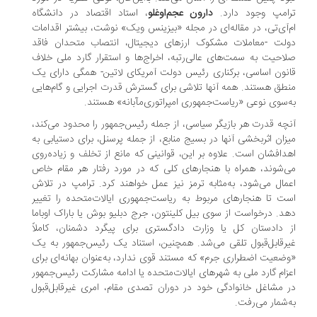
ترامپ وجود دارد.
دارون عجم‌اوغلو
، استاد اقتصاد در دانشگاه
ام‌آی‌تی، در مقاله‌ای در مجله «بیزینس ویک» نوشت، بیشتر اقدامات
دولت -معاملات مشکوک ارزهای دیجیتال، انتصاب متحدان فاقد
صلاحیت به سمت‌های عالی‌رتبه، اخراج‌ها و استقرار گارد ملی خلاف
قانون اساسی، برکناری رئیس دولت آمریکای لاتین- همگی دارای یک
منطق هستند. همه آنها تلاشی برای گسترش قدرت اجرایی و گام‌هایی
به‌سوی نوعی «ریاست‌جمهوری امپراتوری‌مآبانه» هستند.
آنچه قدرت هر بازیگر سیاسی، از جمله رئیس‌جمهور را محدود می‌کند،
میزان اثربخشی آنها در بسیج منابع، از جمله پرسنل، برای دستیابی به
اهدافشان است. علاوه بر این، قوانینی که مانع از تخلف و زیاده‌روی
می‌شوند، همراه با هنجارهای کلی که در مورد رفتار هر مقام خاص
اعمال می‌شود، به‌مثابه ترمز نیز عمل خواهند کرد. ترامپ در تلاش
است تا هنجارهای مربوط به ریاست‌جمهوری ایالات‌متحده را تغییر
دهد. درخواست از سوی بیل کلینتون، جرج دبلیو بوش یا باراک اوباما
از دادستان کل یا وزارت دادگستری برای پیگرد دشمنان، کاملاً
غیرقابل‌قبول تلقی می‌شد. همچنین، استناد یک رئیس‌جمهور به یک
«وضعیت اضطراری جرم» که مستند قوی‌ ندارد، به‌عنوان بهانه‌ای برای
اعزام گارد ملی به شهرهای ایالات‌متحده یا ادامه مشارکت رئیس‌جمهور
در مشاغل خانوادگی خود در دوران تصدی مقام، امری غیرقابل‌قبول
به‌شمار می‌رفت.