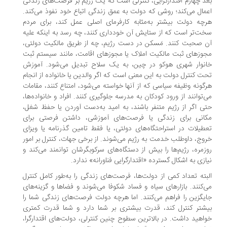
بُعد چهارم اقتدارگرایی، کنترلی است که یک رژیم بر فرصت‌های زندگی
اعمال می‌کند؛ روشی که دولت به عمق زندگی اتباع خود نفوذ می‌کند.
هرچه دولت بیشتر به‌مثابه کارفرمای اصلی عمل کند، برای مردم
سخت‌تر است که از ستایش آن خودداری کنند، چه رسد به اینکه علیه
آن صحبت کنند. مَسکن در دست رژیم، چه از طریق مالکیت دولتی،
مجوزهای ثبت مالکیت املاک یا مجوزهای اقامت، مانند سیستم ثبت
خانوار شهری هوکو در چین، به یک سلاح تبدیل می‌شود. آموزش
تحت کنترل دولت به این معنی است که اگر والدین یا خانواده از انجام
هرگونه وظیفه سیاسی که از آنها خواسته می‌شود، امتناع کنند، مقامات
می‌توانند از ورود کودکان به مدرسه جلوگیری کنند. افراد و خانواده‌ها،
حتی اگر از رژیم متنفر باشند، به امید به‌دست ‌آوردن یا حفظ شغل،
مکانی برای زندگی یا فرصت‌های آموزشی، داشتن فرصتی برای
تعطیلات در استراحتگاه‌های دولتی، یا فقط تامین گذرنامه یا ویزای
خروج، داوطلب خدمت به رژیم می‌شوند. از برخی جهات، کنترل بر امور
روزمره، رژیم‌ها را بیش از دستگاه‌های سرکوبگرشان توانمند می‌کند و
نیازی به اشکال گسترده «اقتدارگرایی فناورانه» ندارد.
البته تعداد کمی از دولت‌ها، فرصت‌های زندگی را به‌طور کامل کنترل
می‌کنند. بازارهای سیاه و فساد شکوفا می‌شوند و فضاها و گزینه‌های
جایگزین را فراهم می‌کنند. اما هرچه دولت فرصت‌های زندگی شما را
بیشتر کنترل کند، قدرت بیشتری بر شما دارد و شما قدرت کمتری
خواهید داشت. در بالاترین سطوح چنین کنترلی، دولت‌های اقتدارگرا،