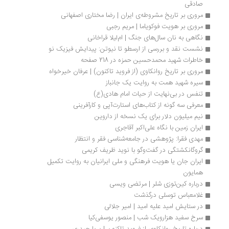
صادقی
مروری بر تاریخ مشروطه‌ی ایران | رضا مختاری اصفهانی
مروری بر هویت فوکویاما | مریم رجبی
نگاهی به نان سال‌های جنگ | ام‌لیلا قراخانی
نشست نقد و بررسی از ارسطو تا نیوتن: پیدایش فیزیک نو
خاطرات شهید محمدحسین حمزه در 218 صفحه
مروری بر تاریخ روانکاوی (از فروید تاکنون) | عرفان خیرخواه
سیره شهید همت به روایت یک جانباز
تنفس در بی‌نهایت از حیات امام هادی(ع)
معرفی سه گونه از کتاب‌های استارت‌آپی و کارآفرینی
نیم میلیون دلار برای یک نسخه از داروین
ایران زمین با نگاه علی‌اکبر آقاجری
مهدی فقرا: پژوهشی در جامعه‌شناسی فقر و انتظار 
گروگانکشتگی در گفت‌وگو با نوید ظریف کریمی
ایران جان یا هویت فرهنگی و ملی ایرانیان به روایت تکمیل 
همایون
درباره کین‌توزی شلر | مرتضی ویسی
غلامعباس توسلی درگذشت
در ستایش امید علیه امید | امیر جلالی
سرخ سفید هزارویک شب | منصور یوسفی‌کیا