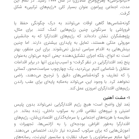
«کیائوکراسی» (هرج‌ومرج سالاری) در سال ۲۰۰۰ رسید. در تمام این
مدت، اجماعی پیرامون عنوان بسیار کلی «رژیم‌های ترکیبی» شکل
گرفت.
گونه‌شناسی‌ها گاهی اوقات می‌توانند به درک چگونگی حفظ یا
فروپاشی یا سرنگونی چنین رژیم‌هایی کمک کنند. برای مثال،
پژوهشگران نشان داده‌اند که رژیم‌های اقتدارگرا که به جانشینی
موروثی متکی هستند، تمایل به پایداری بیشتری دارند. اما چنین
بینش‌هایی به اقدام سیاسی تبدیل نمی‌شوند. برای این منظور، بهتر
است نه انواع، بلکه اجزای تشکیل‌دهنده -یعنی آنچه می‌توان به‌عنوان
پنج بُعد اقتدارگرایی در نظر گرفت- و آسیب‌پذیری آنها در برابر اقدامات
متقابل را شناسایی کنیم. بی‌تردید، یک چهارچوب سیاست‌محور، کسانی
را که تعاریف و گونه‌شناسی‌های دقیق را ترجیح می‌دهند، راضی
نخواهد کرد. با وجود این، می‌تواند به‌مثابه پایه‌ای برای عقب راندن
رژیم‌های اقتدارگرای امروزی عمل کند.
۱- مشت آهنین
بُعد اول واضح است؛ هیچ رژیم اقتدارگرایی نمی‌تواند بدون پلیس
امنیتی و نیروهای نظامیِ قادر به سرکوب داخلی، زنده بماند. در
مقایسه با هزینه‌های اجتماعی یا سرمایه‌گذاری اقتصادی‌شان، رژیم‌های
اقتدارگرا به‌طور افراطی بودجه‌ای را به آژانس‌ها، تجهیزات و
آموزش‌هایی که برای سرکوب گسترده نیاز دارند، اختصاص می‌دهند.
آنها منابع سرسام‌آوری را صرف نظارت و سانسور اینترنت، رسانه‌های