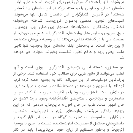
می‌شوند. آنها با هدف گسترش ترس برای تقویت انسجام ملی، تبانی
دشمنان داخلی و خارجی را برجسته می‌کنند. این دشمنان چه کسانی
هستند؟ در قاموس اقتدارگرایان این دشمنان شامل اینها می‌شوند:
اقلیت‌های قومی، مذهبی به‌عنوان تروریست شناخته می‌شوند؛
نخبگان، روشنفکران، دموکرات‌ها؛ صندوق بین‌المللی پول، یهودیان،
جرج سوروس، خارجی‌ها. روایت‌های اقتدارگرایانه همچنین دوره‌ای از
عظمت ملی را در گذشته تداعی می‌کنند که به‌وسیله نیروهای متخاصم
از بین رفته است، اما به‌محض اینکه دشمنان امروز به‌وسیله تنها ناجی
ملت، یعنی رژیم و حاکم فعلی، شکست بخورند، دوباره احیا خواهد
شد.
غرب‌ستیزی، هسته اصلی رژیم‌های اقتدارگرای امروزی است و آنها
اغلب می‌توانند از منابع غربی برای مطالب خود استفاده کنند. برخی از
بزرگ‌ترین موفقیت‌ها از این قبیل‌اند: ناتو به روسیه حمله کرد؛ غرب
کودتاها را تشویق و دولت‌های دست‌نشانده را منصوب می‌کند؛ غرب
در تلاش است تا هژمونی خود را بر اکثریت جهان حفظ کند. سپس
ساده‌ترین و موثرترین داستان‌های اقتدارگرایانه وجود دارد: «شرق در
حال ظهور است، غرب در حال افول.» بااین‌حال، مردمی که در این
رژیم‌ها زندگی می‌کنند، روایت‌های رژیم را نمی‌پذیرند. دشمنان،
خرابکاران و جاسوسان محتمل باید گهگاه در مقابل آنها قرار گیرند و
داستان‌های محتمل از خصومت ایالات‌متحده نسبت به چین یا روسیه
(ترجیحاً و به‌طور مستقیم از زبان خود آمریکایی‌ها) باید در کنار