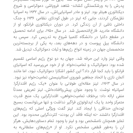
پدرش را به ورشکستگی کشاند- شاهد فروپاشی دموکراسی و شروع
دیکتاتوری هیتلر بود. لینز و مادر اسپانیایی‌اش، در سال ۱۹۳۲ به اسپانیا
نقل‌مکان کردند، جایی که لینز در طول کودتای نظامی ۱۹۳۶ و جنگ
داخلی ناشی از آن زندگی کرد. در دوران دیکتاتوری فرانکو، او از
دانشگاه مادرید فارغ‌التحصیل شد. در سال ۱۹۵۰، برای ادامه تحصیل
در مقطع دکترا در دانشگاه کلمبیا شروع به تدریس کرد. سپس به
دانشگاه ییل پیوست و در دهه‌های بعد، به یکی از برجسته‌ترین
متخصصان جهان در زمینه انواع رژیم‌ها و ثبات دموکراتیک تبدیل شد.
وقتی لینز وارد این حرفه شد، جهان به دو نوع رژیم اساسی تقسیم
شده بود: دموکراتیک و تمامیت‌خواه. او از خود می‌پرسید که اسپانیای
فرانکو را باید کجا قرار داد؟ این کشور آشکارا دموکراتیک نبود، اما مانند
آلمان نازی یا اتحاد جماهیر شوروی استالینیستی تمامیت‌خواه نیز نبود.
در سال ۱۹۶۳، لینز مقاله‌ای طولانی با عنوان «یک رژیم اقتدارگرا:
اسپانیا» نوشت. با وجود عنوان پیش‌پاافتاده‌اش، لینز تعریفی عمدتاً
منفی ارائه داد؛ برخلاف تمامیت‌خواهی، اقتدارگرایی یک منبع قدرت
متمرکز واحد یا یک ایدئولوژی فراگیر نداشت و تنها می‌توانست بسیج
توده‌ای حداقلی را ایجاد کند. لینز گفت ویژگی اصلی که رژیم‌های
اقتدارگرا داشتند -نه اینکه فاقد آن بودند- کثرت‌گرایی محدود بود. این
تمایز همچنان نامشخص بود و لینز با وجود تمام دستاوردهایش، هرگز
آن را به‌طور قطعی مشخص نکرد. او از «رژیم‌های سلطانی» به