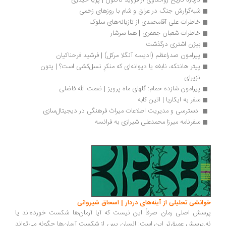
درباره تاریخ روانکاوی از فروید تاکنون | پریا حیدری
شبه‌گزارش جنگ در عراق و شام با روزهای زخمی
خاطرات علی آقامحمدی از تازیانه‌های سلوک
خاطرات شعبان جعفری | هما سرشار
بیژن اشتری درگذشت
پیرامون صدراعظم (ادیسه آنگلا مرکل) | فرشید فرحناکیان
پیتر هانتکه، نابغه یا دیوانه‌ای که منکرِ نسل‌کشی است؟ | یتون 
نزیرای
پیرامون شازده حمام: گلهای ماه پرویز | نعمت الله فاضلی
سفر به ایکاریا | اتین کابه
 دسترسی و مدیریت اطلاعات میراث فرهنگی در دیجیتال‌سازی 
سفرنامه میرزا محمدعلی شیرازی به فرانسه
خوانشی تحلیلی از آینه‌های دردار | اسحاق شیروانی
پرسش اصلی رمان صرفاً این نیست که آیا آرمان‌ها شکست خورده‌اند یا
نه.پرسش عمیق‌تر این است: انسان پس از شکست آرمان‌ها چگونه می‌تواند