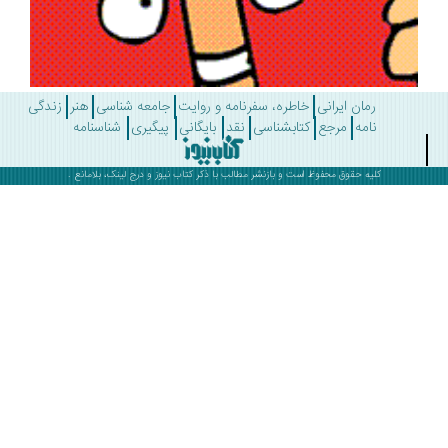
رمان ایرانی
خاطره، سفرنامه و روایت
جامعه شناسی
هنر
زندگی
نامه
مرجع
کتابشناسی
نقد
بایگانی
پیگیری
شناسنامه
کلیه حقوق محفوظ است و بازنشر مطالب با ذکر
کتاب نیوز
و درج لینک، بلامانع .