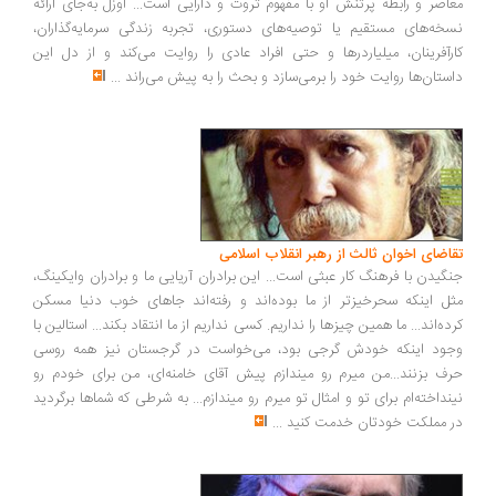
اصر و رابطه پرتنش او با مفهوم ثروت و دارایی است... اوزل به‌جای ارائه
خه‌های مستقیم یا توصیه‌های دستوری، تجربه زندگی سرمایه‌گذاران،
رآفرینان، میلیاردرها و حتی افراد عادی را روایت می‌کند و از دل این
ستان‌ها روایت خود را برمی‌سازد و بحث را به پیش می‌راند
...
اضای اخوان ثالث از رهبر انقلاب اسلامی
گیدن با فرهنگ کار عبثی است... این برادران آریایی ما و برادران وایکینگ،
ل اینکه سحرخیزتر از ما بوده‌اند و رفته‌اند جاهای خوب دنیا مسکن
ده‌اند... ما همین چیزها را نداریم. کسی نداریم از ما انتقاد بکند... استالین با
ود اینکه خودش گرجی بود، می‌خواست در گرجستان نیز همه روسی
ف بزنند...من میرم رو میندازم پیش آقای خامنه‌ای، من برای خودم رو
نداخته‌ام برای تو و امثال تو میرم رو میندازم... به شرطی که شماها برگردید
 مملکت خودتان خدمت کنید
...