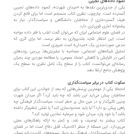
بود داده‌های تجربی
ی از جدی‌ترین نقدها به «میدان شهرت»، کمبود داده‌های تجربی
ترده است. چارچوب نظری کتاب منسجم است اما برای قانع کردن
ف گسترده‌تری از مخاطبان دانشگاهی و سیاست‌گذار، نیاز به
توانه آماری قوی‌تری دارد.
 فضای علوم اجتماعی ایران که می‌توان گفت اغلب با فقر داده مواجه
ت، این انتظار شاید بلندپروازی به نظر برسد، اما برای اثری که
عی صورت‌بندی یک «میدان» است ضروری است.
لیل شبکه‌های اجتماعی، مصاحبه با سلبریتی‌ها، بررسی روندهای
ی در افزایش یا کاهش اعتماد عمومی، یا مطالعه موردی چند بحران
انه‌ای می‌توانست کتاب را از سطح یک تامل نظری به سطح یک
وهش جامع ارتقا دهد.
وت کتاب در برابر سیاست‌گذاری
تمالا یکی از مهمترین پرسش‌هایی که بعد از خواندن این کتاب برای
اطبان پیش می‌آید این باشد که: چه باید کرد؟ اگر میدان شهرت
ین تاثیرگذار و در عین حال پر خطر است، سیاست‌گذار فرهنگی چه
هی پیش رو دارد؟ آیا باید محدودسازی کند؟ یا نقش تنظیم‌گر داشته
شد؟ یا خود وارد میدان شود و سرمایه نمادین تولید کند؟
اب بیشتر به توصیف و نقد، و کمتر به ارائه راهکارهای عملی
‌پردازد. این مسئله از منظر آکادمیک قابل دفاع است اما در فضای
ران که سیاست‌گذاران فرهنگی به دنبال نسخه‌های کاربردی‌اند ممکن