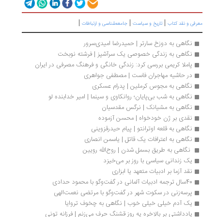
|
|
|
رفی و نقد کتاب
تاریخ و سیاست
جامعه‌شناسی و ارتباطات
نگاهی به دوزخ سارتر | حمیدرضا امیدی‌سرور
نگاهی به زندگی خصوصی یک سرآشپز | فرشته نوبخت
پاملا کریمی بررسی کرد: زندگی خانگی و فرهنگ مصرفی در ایران
در حاشیه مهاجران فاست | مصطفی جواهری
نگاهی به مجوس کرملین | پدرام عسکری
نگاهی به شب بی‌پایان؛ روانکاوی و سینما | امیر خدابنده لو
نگاهی به مشیانک | نرگس مقدسیان
نقدی بر ژن خودخواه | محسن آزموده
نگاهی به قلعه اوترانتو | پیام حیدرقزوینی
نگاهی به اعترافات یک قاتل | یاسمن انصاری
 نگاهی به طریق بسمل شدن | روح‌الله رویین
یک زندانی سیاسی با روز بر می‌خیزد
نقد آزما بر ادبیات متعهد یا ابزاری 
40سال ترجمه ادبیات آلمانی در گفت‌وگو با محمود حدادی
پرسه‌زنی در سکوت شهر در گفت‌وگو با مرتضی نعمت‌الهی
یک آدم خیلی خیلی خوب | نگاهی به چخوف تروایا
یادداشتی بر بالاخره یه روز قشنگ حرف می‌زنم | فرزانه تونی