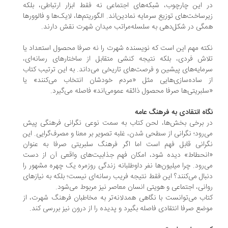
 این چارچوب، شبکه‌های اجتماعی نه فقط ابزار ارتباطی، بلکه
رساخت‌های توزیع سرمایه نمادین‌اند. الگوریتم‌ها، لایک‌ها و فالوورها
گی در شکل‌دهی به سلسله‌مراتب میدان شهرت نقش دارند.
ته مهم این است که نویسنده شهرت را نه صرفا محصول استعداد یا
اش فردی، بلکه نتیجه کنشی متقابل از ساختارهای رسانه‌ای،
مایه‌های پیشین و فرصت‌های تاریخی می‌داند. به این ترتیب کتاب
 ساده‌سازی‌هایی مثل «مردم خودشان انتخاب می‌کنند» یا
لبریتی‌ها صرفا محصول ذائقه عمومی‌اند» فاصله می‌گیرد.
اه انتقادی به فرهنگ عامه
 برخی بخش‌ها، لحن کتاب به سمت نوعی نگرانی فرهنگی پیش
‌رود؛ نگرانی از سطحی شدن، غلبه تصویر بر معنا و مصرف‌گرایی. این
رانی قابل فهم است اما اگر فرهنگ سلبریتی صرفا به عنوان
نحطاط» دیده شود، امکان فهم جذابیت‌های واقعی آن از دست
‌رود. چرا میلیون‌ها نفر داوطلبانه زندگی روزمره یک چهره مشهور را
بال می‌کنند؟ این فقط نتیجه فریب رسانه‌ای نیست؛ بلکه به نیازهای
انی، اجتماعی و هویتی انسان معاصر نیز مربوط می‌شود.
اب می‌توانست با نگاهی همدلانه‌تر به مخاطبان فرهنگ شهرت، از
ضع صرفا انتقادی فاصله بگیرد و پدیده را از درون نیز بررسی کند.