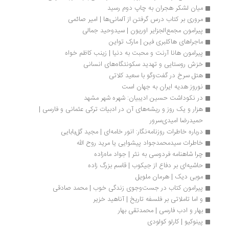
میان لشکر هجران به چاپ دوم رسید
مروری بر کتاب درس گرفتن از آلمانی‌ها | امیر صائمی
پیرامون مجمع‌الجزایر اوریون | سیدوحید جمالی
ماجراهای هاکلبری فین | مارک تواین
پیرامون هانا آرنت و محبت به دنیا | زینب کاظم خواه
خزش روستایی و تهدید سکونتگاه‌های انسانی
هتل سرخ در گفت‌وگو با سعید کلاتی
نوروز هدیه ایران به جهان است 
در نکوداشت حسین ادیبیان: شهره شهر مشهد 
هزار و یک روز و ریشه‌های آن در ادبیات ترکی عثمانی و فارسی | 
حمیدرضا امیدی‌سرور
درباره خاطرات روزنامه‌نگار: انور خامه‌ای | مجید گل‌بابایی
خاطرات سیدمحمدجواد پیشوایی یا مرید روح الله
چرا شاهنامه فردوسی به نثر | جواد ماه‌زاده
حاشیه‌ای بر دفاع از جیکوب | قاسم بزرگ زاده
موبی دیک | هرمان ملویل
پیرامون کتاب در جست‌وجوی زندگی خوب | محمد صادقی
و اما تاملاتی بر فلسفه تاریخ | آناهید خزیر
بهار و ادب فارسی | محمدتقی بهار
پینوکیو | کارلو کولودی