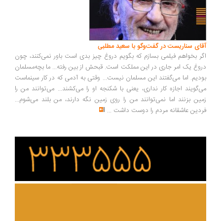
ای سناریست در گفت‌وگو با سعید مطلبی
ر بخواهم فیلمی بسازم که بگویم دروغ چیز بدی است باور نمی‌کنند، چون
وغ یک امر جاری در این مملکت است. قبحش از بین رفته... ما بچه‌مسلمان
دیم. اما می‌گفتند این مسلمان نیست... وقتی به آدمی که در کار سینماست
‌گویند اجازه کار نداری، یعنی با شکنجه او را می‌کشند... می‌توانند من را
ین بزنند اما نمی‌توانند من را روی زمین نگه دارند، من بلند می‌شوم...
دین عاشقانه مردم را دوست داشت
...