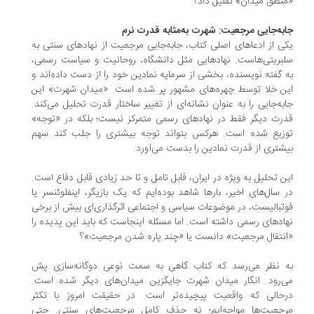
نطق میدان» تقلیل داد؟
به‌جایی مرجعیت: شهرت به‌مثابه قدرت نرم
ی از ادعاهای اصلی کتاب، جا‌به‌جایی مرجعیت از نهادهای سنتی به
بریتی‌هاست. نهادهایی مثل دانشگاه، روحانیت و سیاست رسمی،
 گفته نویسنده، بخشی از سرمایه نمادین خود را از دست داده‌اند و
ن خلا توسط چهره‌های مشهور پر شده است. «میدان شهرت» این
به‌جایی را به عنوان نشانه‌ای از تغییر ساختار قدرت تحلیل می‌کند.
رت دیگر فقط در نهادهای رسمی متمرکز نیست؛ بلکه در «توجه»
زیع شده است. هرکس بتواند توجه بیشتری را جلب کند سهم
شتری از قدرت نمادین را بدست می‌آورد.
ن تحلیل به ویژه در ایران، قابل تامل و تا حد زیادی قابل دفاع است.
 سال‌های اخیر، بارها شاهد بوده‌ایم که یک بازیگر، اینفلوئنسر یا
تبالیست، در موضوعات سیاسی و اجتماعی اثرگذاری‌ای بیش از برخی
ادهای رسمی داشته‌ است. اما مسئله اینجاست که باید این پدیده را
نتقال مرجعیت» دانست یا «چند پاره شدن مرجعیت»؟
 نظر می‌رسد که کتاب گاهی به سمت نوعی دوگانه‌سازی پش
‌رود. انگار میدان شهرت جایگزین میدان‌های دیگر شده است.
حالی که واقعیت پیچیده‌تر است. در حقیقت امروز با تکثر
جعیت‌ها مواجه‌ایم؛ نه حذف کامل مرجعیت‌های سنتی. حتی