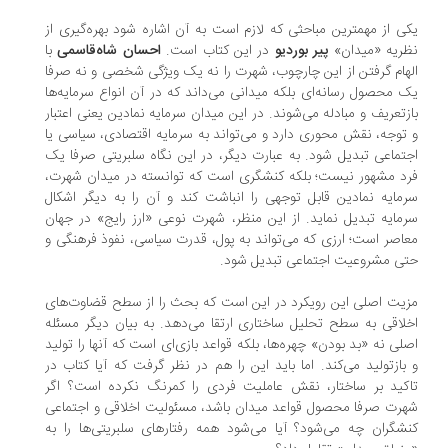
ی از مهمترین مباحثی که لازم است به آن اشاره شود بهره‌گیری از
ریه «میدان»
پیر بوردیو
در این کتاب است.
احسان شاه‌قاسمی
با
هام گرفتن از این چارچوب، شهرت را نه یک ویژگی شخصی و نه صرفا
 محصول رسانه‌ای بلکه میدانی می‌داند که در آن انواع سرمایه‌ها
زتعریف و مبادله می‌شوند. در این میدان سرمایه نمادین یعنی اعتبار
توجه، نقش محوری دارد و می‌تواند به سرمایه اقتصادی، سیاسی یا
تماعی تبدیل شود. به عبارت دیگر، در این نگاه سلبریتی صرفا یک
د مشهور نیست؛ بلکه کنشگری است که توانسته در میدان شهرت،
مایه نمادین قابل توجهی را انباشت کند و آن را به دیگر اشکال
مایه تبدیل نماید. از این منظر، شهرت نوعی «ارز رایج» در جهان
اصر است؛ ارزی که می‌تواند به پول، قدرت سیاسی، نفوذ فرهنگی و
ی مشروعیت اجتماعی تبدیل شود.
یت اصلی این رویکرد در این است که بحث را از سطح قضاوت‌های
لاقی به سطح تحلیل ساختاری ارتقا می‌دهد. به بیان دیگر مسئله
لی نه «بد بودن» چهره‌ها، بلکه قواعد بازی‌ای است که آنها را تولید
بازتولید می‌کند. اما باید این را هم در نظر گرفت که آیا کتاب در
کید بر ساختار، نقش عاملیت فردی را کمرنگ نکرده است؟ اگر
رت صرفا محصول قواعد میدان باشد، مسئولیت اخلاقی و اجتماعی
شگران چه می‌شود؟ آیا می‌شود همه رفتارهای سلبریتی‌ها را به