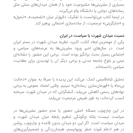
یاری از سلبریتی‌ها مشروعیت خود را از همان میدان‌های سنتی مثل
انه‌های دولتی یا دانشگاه وام می‌گیرند.
 اینجا کتاب می‌توانست با تفکیک دقیق‌تر میان «تضعیف»، «تحول»
«جایگزینی» مرجعیت، از ساده‌سازی احتمالی پرهیز کند.
بت میدان شهرت با سیاست در ایران
ی از مهمترین ابعاد کتاب، کاربرد نظریه میدان شهرت در بستر ایران
ت. در سال‌های اخیر ورود سلبریتی‌ها به عرصه‌های سیاسی و
تماعی بسیار بحث‌ برانگیز بوده است. برخی این حضور را نشانه‌ای
نی بر بلوغ جامعه مدنی و برخی دیگر آن را تهدیدی برای عقلانیت
اسی دانسته‌اند.
لیل شاه‌قاسمی کمک می‌کند این پدیده را صرفا به عنوان «دخالت
‌جا» یا «قهرمان‌سازی رسانه‌ای» نبینیم. وقتی اعتماد عمومی به برخی
ادهای رسمی کاهش می‌یابد، کنشگرانی که در میدان شهرت سرمایه
ب کرده‌اند، به طور طبیعی مرجعیت می‌یابند.
 این چارچوب مسئله اصلی حضور یا عدم حضور سلبریتی‌ها در
است نیست؛ بلکه چگونگی تنظیم رابطه میان میدان شهرت و
دان سیاست است. اگر این دو میدان بدون قاعده و چارچوب روشن
 هم ادغام شوند خطر پوپولیسم، هیجان‌زدگی و تصمیم‌گیری‌های