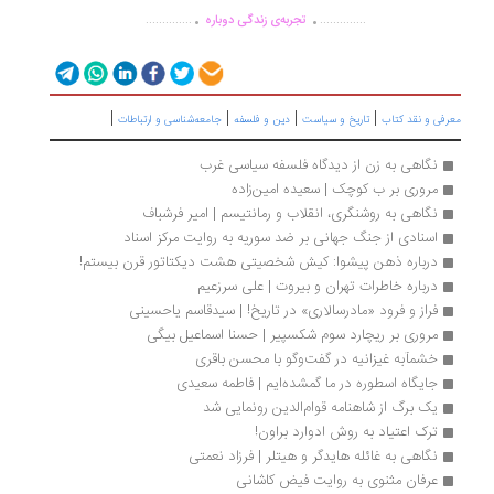
.
.
..............
..............
تجربه‌ی زندگی دوباره
|
|
|
|
رفی و نقد کتاب
تاریخ و سیاست
دین و فلسفه
جامعه‌شناسی و ارتباطات
نگاهی به زن از دیدگاه فلسفه سیاسی غرب
مروری بر ب کوچک | سعیده امین‌زاده
نگاهی به روشنگری، انقلاب و رمانتیسم | امیر فرشباف
اسنادی از جنگ جهانی بر ضد سوریه به روایت مرکز اسناد
درباره ذهن پیشوا: کیش شخصیتی هشت دیکتاتور قرن بیستم!
درباره خاطرات تهران و بیروت | علی سرزعیم
فراز و فرود «مادرسالاری» در تاریخ! | سیدقاسم یاحسینی 
مروری بر ریچارد سوم شکسپیر | حسنا اسماعیل بیگی
خشمآبه غیزانیه در گفت‌وگو با محسن باقری
جایگاه اسطوره در ما گمشده‌ایم | فاطمه سعیدی
یک برگ از شاهنامه قوام‌الدین رونمایی شد
ترک اعتیاد به روش ادوارد براون!
نگاهی به غائله هایدگر و هیتلر | فرزاد نعمتی
عرفان مثنوی به روایت فیض کاشانی