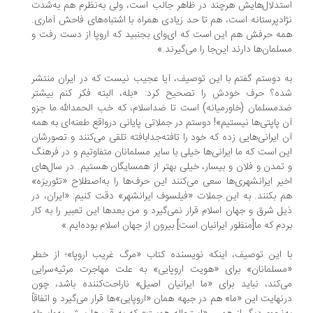
تدلال‌هایش هرچند در ظاهر جالب است، ولی به‌نظرم هم به‌شدت
ادپرستانه است، هم تا حد زیادی همراه با اشتباه‌های فاحش آماری.
ه حرفش هم این است که ای‌وای بجنبید که اروپا از دست رفت و
لمان‌ها دارند این‌جا را می‌گیرند.»
 دوستم گفتم با این توصیف، آیا عجیب نیست که در ایران منتشر
ه؟ حرف خودش را تصحیح کرد: «بله، البته فکر کنم بیشتر
مسلمان (خاورمیانه) است تا ضداسلام، که خب الحمدالله ما جزو
 پاپتی‌ها نیستیم»! دوستم در جملاتی پایانی درواقع طعنه‌ای به همه
 ایرانی‌هایی زده که خود را تافته‌جدابافته تلقی می‌کنند و تصورشان
ن است که ما ایرانی‌ها خیلی با سایر مسلمانان متفاوتیم و در فرهنگ
تمدن و فلان و بیسار، خیلی بهتر از همسایگان هستیم. در سال‌های
یر ایرانشهری‌ها سعی می‌کنند این حرف‌ها را به‌اصطلاح «تئوریزه»
 بکنند. به این جملات «فیلسوف ایرانشهر» دقت کنیم: «ایران، در
ل شرق و جهان اسلام قرار نمی‌گیرد و من بعدها این تعبیر را به کار
دم که ما[منظور ایرانیان است] بیرون از جهان اسلام بوده‌ایم.»
 این توصیف، اینکه نویسنده کتاب «مرگ غریب اروپا»؛ از خطر
سلمانان» برای «هویت اروپایی» به علت مهاجرت مرثیه‌سرایی
‌کند، نباید برای «ما ایرانیان اصیل» ناراحت‌کننده باشد، چون
نهایت این «ما» هم در جبهه همان «اروپایی»ها قرار می‌گیرد و اتفاقاً