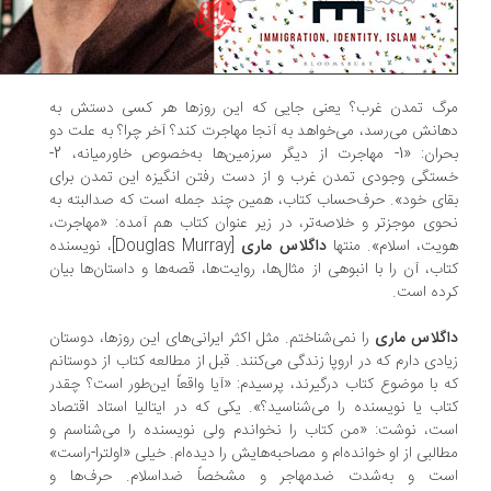
گ تمدن غرب؟ یعنی جایی که این روزها هر کسی دستش به
انش می‌رسد، می‌خواهد به آنجا مهاجرت کند؟ آخر چرا؟ به علت دو
بحران: «1- مهاجرت از دیگر سرزمین‌ها به‌خصوص خاورمیانه، 2-
تگی وجودی تمدن غرب و از دست رفتن انگیزه این تمدن برای
ای خود». حرف‌حساب کتاب، همین چند جمله است که صدالبته به
وی موجزتر و خلاصه‌تر، در زیر عنوان کتاب هم آمده: «مهاجرت،
یت، اسلام». منتها
داگلاس ماری
[Douglas Murray]، نویسنده
اب، آن را با انبوهی از مثال‌ها، روایت‌ها، قصه‌ها و داستان‌ها بیان
ده است.
گلاس ماری
را نمی‌شناختم. مثل اکثر ایرانی‌های این روزها، دوستان
ادی دارم که در اروپا زندگی می‌کنند. قبل از مطالعه کتاب از دوستانم
 با موضوع کتاب درگیرند، پرسیدم: «آیا واقعاً این‌طور است؟ چقدر
اب یا نویسنده را می‌شناسید؟». یکی که در ایتالیا استاد اقتصاد
ت، نوشت: «من کتاب را نخواندم ولی نویسنده را می‌شناسم و
البی از او خوانده‌ام و مصاحبه‌هایش را دیده‌ام. خیلی «اولترا-راست»
ت و به‌شدت ضدمهاجر و مشخصاً ضداسلام. حرف‌ها و