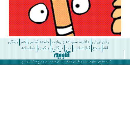
رمان ایرانی
خاطره، سفرنامه و روایت
جامعه شناسی
هنر
زندگی
نامه
مرجع
کتابشناسی
نقد
بایگانی
پیگیری
شناسنامه
کلیه حقوق محفوظ است و بازنشر مطالب با ذکر
کتاب نیوز
و درج لینک، بلامانع .