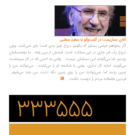
ای سناریست در گفت‌وگو با سعید مطلبی
ر بخواهم فیلمی بسازم که بگویم دروغ چیز بدی است باور نمی‌کنند، چون
وغ یک امر جاری در این مملکت است. قبحش از بین رفته... ما بچه‌مسلمان
دیم. اما می‌گفتند این مسلمان نیست... وقتی به آدمی که در کار سینماست
‌گویند اجازه کار نداری، یعنی با شکنجه او را می‌کشند... می‌توانند من را
ین بزنند اما نمی‌توانند من را روی زمین نگه دارند، من بلند می‌شوم...
دین عاشقانه مردم را دوست داشت
...