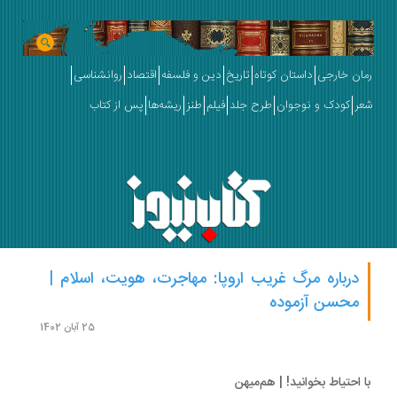
ان خارجی
داستان کوتاه
تاریخ
دین و فلسفه
اقتصاد
روانشناسی
ر
کودک و نوجوان
طرح جلد
فیلم
طنز
ریشه‌ها
پس از کتاب
درباره مرگ غریب اروپا: مهاجرت، هویت، اسلام |
محسن آزموده
25 آبان 1402
 احتیاط بخوانید! | هم‌میهن