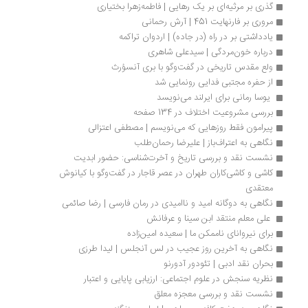
گذری بر مرثیه‌ای بر یک رهایی | فاطمه‌زهرا بختیاری
مروری بر فارنهایت 451 | آرش رحمانی
یادداشتی بر در راه (در جاده) | اردوان تراکمه
درباره خون‌مردگی | سیدعلی شاهری
ولع مقدس تاریخی در گفت‌وگو با بری آنسوُرث
از حفره مجتبی فدایی رونمایی شد
 یوسا رمانی برای ایرلند می‌نویسد 
بررسی مشروعیت اختلاف در 134 صفحه
پیرامون فقط روزهایی که می‌نویسم | مصطفی اعتزالی
نگاهی به اعتراف‌باز | علیرضا رحمان‌طلب
نشست نقد و بررسی تاریخ و آخرت‌شناسی: حضور ابدیت
کاشی و کاشی‌کاران طهران در عصر قاجار در گفت‌وگو با کیانوش 
معتقدی
نگاهی به دوگانه امید و ناامیدی در رمان فارسی | رضا صائمی
 علی معلم منتقد ابن سینا و عرفانش 
برای نیروانای ناممکن ما | سعیده امین‌زاده
نگاهی به آخرین روز عجیب در لس آنجلس | لیدا طرزی
بحران نقد ادبی | تئودور آدورنو
نظریه سنجش در علوم اجتماعی: ارزیابی پایایی و اعتبار
نشست نقد و بررسی معجزه معلق