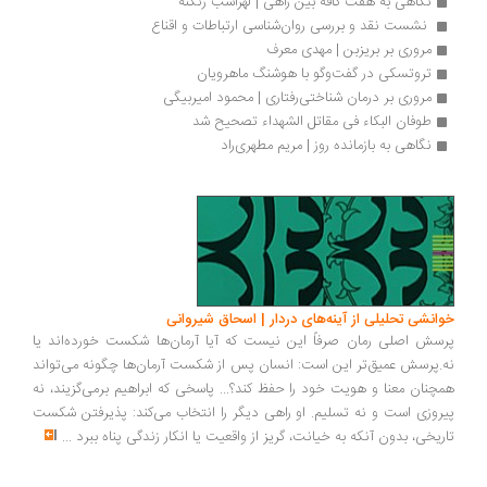
نگاهی به هفت کافه بین راهی | لهراسب زنگنه
 نشست نقد و بررسی روان‌شناسی ارتباطات و اقناع
مروری بر بریزبن | مهدی معرف
تروتسکی در گفت‌وگو با هوشنگ ماهرویان
مروری بر درمان شناختی‎رفتاری | محمود امیربیگی
طوفان البکاء فی مقاتل الشهداء تصحیح شد
نگاهی به بازمانده روز | مریم مطهری‌راد
انشی تحلیلی از آینه‌های دردار | اسحاق شیروانی
سش اصلی رمان صرفاً این نیست که آیا آرمان‌ها شکست خورده‌اند یا
.پرسش عمیق‌تر این است: انسان پس از شکست آرمان‌ها چگونه می‌تواند
چنان معنا و هویت خود را حفظ کند؟... پاسخی که ابراهیم برمی‌گزیند، نه
روزی است و نه تسلیم. او راهی دیگر را انتخاب می‌کند: پذیرفتن شکست
ریخی، بدون آنکه به خیانت، گریز از واقعیت یا انکار زندگی پناه ببرد
...