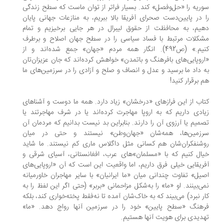
ریه را «حل‌وفصل» کند. بسیار فراتر از توان ماست که سطح زندگی
 در پایین‌دست صحرای آفریقا بالا ببریم، به منازعات جهانی پایان
یم، به محافظت از حقوق لیبرال در هر جایی برخیزیم و تمام
کلات مرتبط با فساد سیاسی را در سطح جهان اصلاح و برطرف
کنیم.» (ص492). انگار همه مردم «جهان» جمع شده‌اند و از
روپایی‌های بافرهنگ و باتمدن» خواهش کرده‌اند که جان عزیزان‌تان
 داد ما برسید و عدل و انصاف و صلح و آزادی را در سرزمین‌های ما
 برقرار کنید!
اب از این فرازهای «درخشان» زیاد دارد. همه ما دوست و آشناهای
ادی داریم که به اروپا مهاجرت کرده‌اند یا در شرف مهاجرتند یا
میم یا آرزوی آن را دارند. بنابراین بد نیست بدانیم که مردمان آن
زمین‌ها، همه‌شان «جهان‌وطن» نیستند و حتی در میان
شنفکران‌شان هم کسانی مثل داگلاس ماری کم نیستند. ما شاید
ال کنیم که با «مسلمان»های عرب، افغانستانی، آسیای شرقی و
ریقایی خیلی فرق داریم، اما واقعیت این است که آن «اروپایی‌های
یل» تفاوت چندانی میان «ما ایرانیان» با سایر مهاجران خاورمیانه
ی‌بینند. او «ما» را به‌شکل مزاحمانی «بربر» (حتی اگر این لفظ را به
ر نبرد) می‌بیند که به خاک‌شان آمده تا نه‌فقط پخته‌خواری کند، بلکه
هنگ «سطح پایین» خود را در سرزمین آنها رواج دهد. «ما»
دیدی برای هویت آنها هستیم.