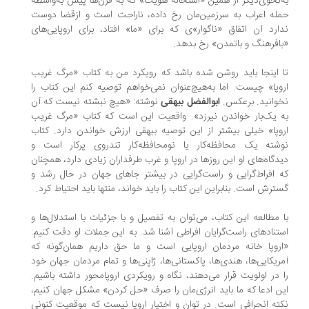
‌نحوی‌دیگر از همین «استحاله هویت» که به قرن‌ها پیش به‌واسطه
له اعراب به سرزمین‌مان رخ داده، ناراحت است و ازقضا دوست
ارد آن اتفاق «ناگوار»ی که برای «ما» افتاد، برای اروپایی‌های
افرهنگ و باتمدن» رخ بدهد.
 اینجا باید روشن شده باشد که رویکرد من به کتاب «مرگ غریب
وپا» چیست. اما به‌هیچ‌عنوان نمی‌خواهم توصیه کنم این کتاب را
وانید. برعکس.
ابوالفضل بیهقی
نوشته: «هیچ نبشته نیست که آن
 یک‌بار خواندن نیرزد». واقعیت این است که کتاب «مرگ غریب
وپا» خیلی بیشتر از این توصیه بیهقی ارزش خواندن دارد. کتاب
شته یک محافظه‌کار یا نومحافظه‌کار تندروی پرکار است و
دگاه‌های او این روزها در اروپا و غرب طرفداران زیادی دارد، همچنان
 افراط‌گرایی و راست‌گرایی در بیشتر جاهای جهان در حال رشد و
ترش است. بنابراین این کتاب را باید خواند، منتها باید احتیاط کرد.
 مطالعه این کتاب، می‌توان به تفصیل و با جزئیات با استدلال‌ها و
تنادهای راست‌گرایان افراطی آشنا شد. به این جملات او دقت کنیم:
روپا خانه مردمان اروپایی است و ما حق داریم همان‌گونه که
ریکایی‌ها، هندی‌ها، پاکستانی‌ها، ژاپنی‌ها و تمام مردمان جهان خود
 در اولویت قرار می‌دهند، نگاه و رویکردی اروپامحور داشته باشیم.
ن ادعا که ما باید انرژی‌مان را صرف «حل کردن» مشکل جهان کنیم،
ته انحرافی است. در توان و اختیار اروپا نیست که موقعیت کنونی