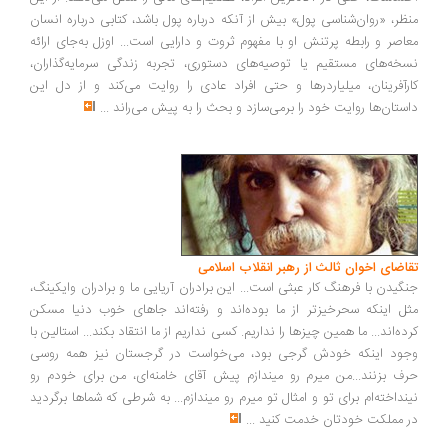
ظر، «روان‌شناسی پول» بیش از آنکه درباره پول باشد، کتابی درباره انسان
اصر و رابطه پرتنش او با مفهوم ثروت و دارایی است... اوزل به‌جای ارائه
خه‌های مستقیم یا توصیه‌های دستوری، تجربه زندگی سرمایه‌گذاران،
رآفرینان، میلیاردرها و حتی افراد عادی را روایت می‌کند و از دل این
ستان‌ها روایت خود را برمی‌سازد و بحث را به پیش می‌راند
...
اضای اخوان ثالث از رهبر انقلاب اسلامی
گیدن با فرهنگ کار عبثی است... این برادران آریایی ما و برادران وایکینگ،
ل اینکه سحرخیزتر از ما بوده‌اند و رفته‌اند جاهای خوب دنیا مسکن
ده‌اند... ما همین چیزها را نداریم. کسی نداریم از ما انتقاد بکند... استالین با
ود اینکه خودش گرجی بود، می‌خواست در گرجستان نیز همه روسی
ف بزنند...من میرم رو میندازم پیش آقای خامنه‌ای، من برای خودم رو
نداخته‌ام برای تو و امثال تو میرم رو میندازم... به شرطی که شماها برگردید
 مملکت خودتان خدمت کنید
...