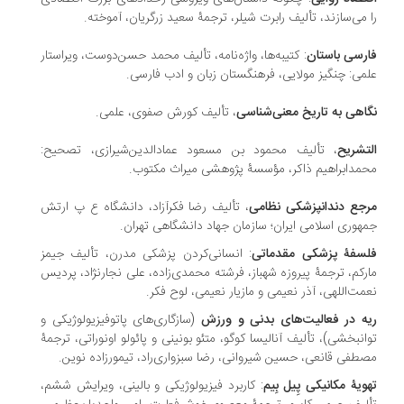
 می‌سازند، تألیف رابرت شیلر، ترجمۀ سعید زرگریان، آموخته.
رسی باستان
: کتیبه‌ها، واژه‌نامه، تألیف محمد حسن‌دوست، ویراستار
می: چنگیز مولایی، فرهنگستان زبان و ادب فارسی.
اهی به تاریخ معنی‌شناسی
، تألیف کورش صفوی، علمی‏‫.
تشریح
، تألیف محمود بن مسعود عمادالدین‌شیرازی، تصحیح:
مدابراهیم ذاکر، مؤسسۀ پژوهشی میراث مکتوب.
جع دندانپزشکی نظامی
، تألیف رضا فکرآزاد، دانشگاه ع پ ارتش
هوری اسلامی ایران؛ سازمان جهاد دانشگاهی تهران.
سفۀ پزشکی مقدماتی
: انسانی‌کردن پزشکی مدرن، تألیف جیمز
رکم، ترجمۀ پیروزه شهباز، فرشته محمدی‌زاده، علی نجارنژاد، پردیس
مت‌اللهی، آذر نعیمی و مازیار نعیمی، لوح فکر.
ه در فعالیت‌های بدنی و ورزش
(سازگاری‌های پاتوفیزیولوژیکی و
انبخشی)، تألیف آنالیسا کوگو، متئو بونینی و پائولو اونوراتی، ترجمۀ
طفی قانعی، حسین شیروانی، رضا سبزواری‌راد، تیمورزاده نوین.
ویۀ مکانیکی پِیل بِیم
: کاربرد فیزیولوژیکی و بالینی، ویرایش ششم،