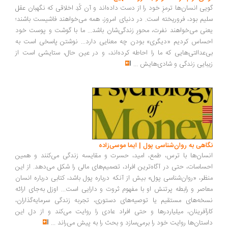
یی انسان‌ها ترمزِ خود را از دست داده‌اند و آن کُدِ اخلاقی که نگهبان عقل
یم بود، فروریخته است. در دنیای امروز، همه می‌خواهند فاشیست باشند؛
نی می‌خواهند نفرت، محورِ زندگی‌شان باشد... ما با گوشت و پوست خود
ساس کردیم «دیگری» بودن چه معنایی دارد... نوشتن پاسخی است به
‌عدالتی‌هایی که ما را احاطه کرده‌اند، و در عین حال، ستایشی است از
بایی زندگی و شادی‌هایش
...
اهی به روان‌شناسی پول | ایما موسی‌زاده
سان‌ها با ترس، طمع، امید، حسرت و مقایسه زندگی می‌کنند و همین
ساسات، حتی در آگاه‌ترین افراد، تصمیم‌های مالی را شکل می‌دهد. از این
ظر، «روان‌شناسی پول» بیش از آنکه درباره پول باشد، کتابی درباره انسان
اصر و رابطه پرتنش او با مفهوم ثروت و دارایی است... اوزل به‌جای ارائه
خه‌های مستقیم یا توصیه‌های دستوری، تجربه زندگی سرمایه‌گذاران،
رآفرینان، میلیاردرها و حتی افراد عادی را روایت می‌کند و از دل این
ستان‌ها روایت خود را برمی‌سازد و بحث را به پیش می‌راند
...