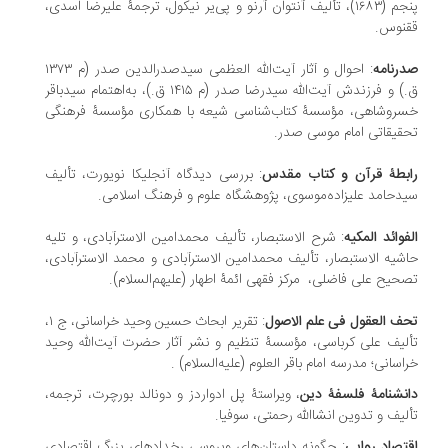
پنجم (۱۶۸۳)، تألیف آنتوان آرنو و پی‌یر نیکول، ترجمۀ علیرضا اسدی،
قنوس‏.
رنامه
: احوال و آثار آیت‌الله العظمی سیدصدرالدین صدر (م ۱۳۷۳
ق.) و فرزندش آیت‌الله سیدرضا صدر (م ۱۴۱۵ ق.)، به‌اهتمام سیدباقر
روشاهی، مؤسسۀ کتاب‌شناسی شیعه با همکاری مؤسسۀ فرهنگی
قیقاتی امام موسی صدر.
بطۀ قرآن و کتاب مقدس
: بررسی دیدگاه آنجلیکا نویورت، تألیف
دحامد علیزاده‌موسوی، پژوهشگاه علوم و فرهنگ اسلامی.
فوائد المکیه
: شرح الاستبصار، تألیف محمدامین الاسترآبادی، و تلیه
شیه الاستبصار، تألیف محمدامین الاسترآبادی و محمد الاسترآبادی،
ح علی فاضلی، ‏مرکز فقهی ائمۀ اطهار (علیهم‌السلام).
ف العقول فی علم الاصول
: تقریر ابحاث حسین وحید خراسانی، ج ۱،
لیف علی کرباسی، مؤسسۀ تنظیم و نشر آثار حضرت آیت‌الله وحید
اسانی؛ مدرسه امام باقر العلوم (علیه‌السلام) .
نشنامۀ فلسفۀ دین
، ویراستۀ پل ادواردز و دونالد بورچرت، ترجمه،
لیف و تدوین انشاالله رحمتی، سوفیا.
تصاد روایی
: چگونه داستان‌های ویروسی رخدادهای بزرگ اقتصادی