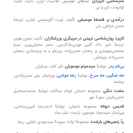
زشناسی کاربردی
: سازهای موسیقی کلاسیک ایران، تألیف مجید
لیوند، نای و نی.
آمدی بر فلسفۀ موسیقی
، تألیف رابرت آگوستوس شارپ، ترجمۀ
سن خیاطی، بان‏.
ربرد روان‌شناسی تربیتی در مربیگری ورزشکاران
، تألیف جفری هوبر،
جمۀ امیر دانا، گلین مهدی‌نژادگرجی، سحر محرابی‌پری، میترا
لحی‌جویباری و رمضان حسن‌زاده، زیرنظر و به ویراستاری رمضان
سن‌زاده، ویرایش‏.
‌نام پدر
، نوشتۀ
سیدمیثم موسویان
، قم: کتاب جمکران.
ه غمگین، ماه سرخ
، نوشتۀ
رضا جولایی
، ویراستار: علی حسن‌آبادی،
شمه‏.
عت دنگی
: مجموعه داستان کوتاه سه‌گانه، نوشتۀ محمداسماعیل
اجی‌علیان، سورۀ مهر‏.
یس دیوانه
: مجموعه داستان، نوشتۀ احمدرضا امیری‌سامانی،
راستار: سیدجواد موسوی، یارمند؛ نشر صاد.
ّ زنجیرهای بازشده
: مجموعۀ ترانه، سرودۀ سیدمهدی نقبایی، ریما.