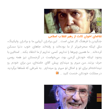
اضای اخوان ثالث از رهبر انقلاب اسلامی
گیدن با فرهنگ کار عبثی است... این برادران آریایی ما و برادران وایکینگ،
ل اینکه سحرخیزتر از ما بوده‌اند و رفته‌اند جاهای خوب دنیا مسکن
ده‌اند... ما همین چیزها را نداریم. کسی نداریم از ما انتقاد بکند... استالین با
ود اینکه خودش گرجی بود، می‌خواست در گرجستان نیز همه روسی
ف بزنند...من میرم رو میندازم پیش آقای خامنه‌ای، من برای خودم رو
نداخته‌ام برای تو و امثال تو میرم رو میندازم... به شرطی که شماها برگردید
 مملکت خودتان خدمت کنید
...