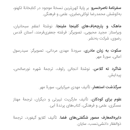
رنامۀ ناصرخسرو
: بر پایۀ کهن‌ترین نسخۀ موجود در کتابخانۀ لکهنو،
‌کوشش محمدرضا توکلی‌صابری، علمی و فرهنگی.
هک و پارچه‌باف‌های کلینجا ملینجا
، نوشتۀ اعظم سبحانیان،
راستار: مجید محبوبی، تصویرگر: فرشته جعفری‌فرمند، آستان قدس
وی، شرکت به‌نشر.
وت به زبان مادری
، سرودۀ مهدی مردانی، تصویرگر: سیدرسول
مالی، سورۀ مهر‏.
گرد ته کلاس
، نوشتۀ آنجالی رئوف، ترجمۀ شهره نورصالحی،
دایش.
گذشت استعمار
، تألیف مهدی میرکیایی، سورۀ مهر.
وم برای کودکان
، تألیف مارگریت تیبرتی و دیگران، ترجمۀ مهناز
گری، علمی و فرهنگی، کتاب‌های پرندۀ آبی.
یره‌المعارف مصور شگفتی‌های فضا
، تألیف کلایو گیفورد، ترجمۀ
الفقار دانشی‌نسب، سایان.