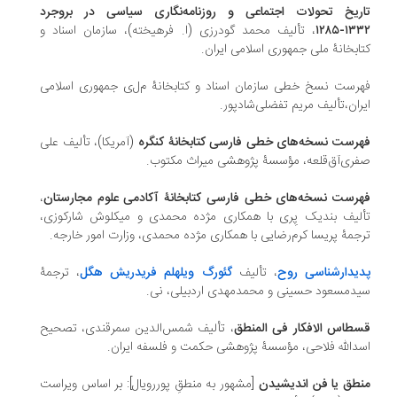
ریخ تحولات اجتماعی و روزنامه‌نگاری سیاسی در بروجرد
۱۳۳۲-۱
، تألیف محمد گودرزی (ا. فرهیخته)، سازمان اسناد و
ابخانۀ ملی جمهوری اسلامی ایران.
رست نسخ خطی سازمان اسناد و کتابخانۀ م‌ل‌ی جمهوری اسلامی
ران،تألیف مریم تفضلی‌شادپور.
رست نسخه‌های خطی فارسی کتابخانۀ کنگره
(آمریکا)، تألیف علی
ری‌آق‌قلعه، مؤسسۀ پژوهشی میراث مکتوب.
رست نسخه‌های خطی فارسی کتابخانۀ آکادمی علوم مجارستان
،
لیف بندیک پِری با همکاری مژده محمدی و میکلوش شارکوزی،
جمۀ پریسا کرم‌رضایی با همکاری مژده محمدی، وزارت امور خارجه.
یدارشناسی روح
، تألیف
گئورگ ویلهلم فریدریش هگل
، ترجمۀ
دمسعود حسینی و محمدمهدی اردبیلی، نی.
طاس الافکار فی المنطق
، تألیف شمس‌الدین سمرقندی، تصحیح
دالله فلاحی، مؤسسۀ پژوهشی حکمت و فلسفه ایران.
طق یا فن اندیشیدن
[مشهور به منطقِ پوررویال]: بر اساس ویراست