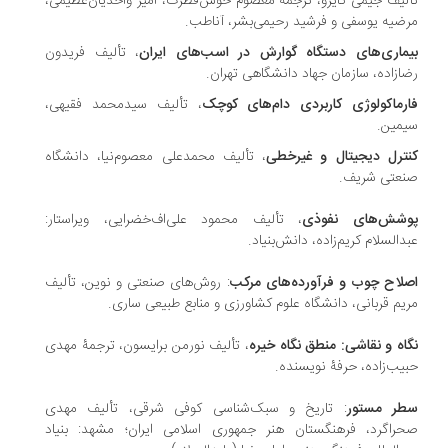
لیف جیمی کایرو، ترجمۀ معصوم خوش‌فطرت، امیر واحدیان‌عظیمی،
ضیه یوسفی و فرشید رحیمی‌بشر، آناطب.
ماری‌های دستگاه گوارش در اسب‌های ایران
، تألیف فریدون
ازاده، سازمان جهاد دانشگاهی تهران.
رماکولوژی کاربردی دام‌های کوچک
، تألیف سیدمحمد فقیهی،
مین.
ترل دیجیتال و غیرخطی
، تألیف محمدعلی معصوم‌نیا، دانشگاه
عتی شریف.
شش‌های نفوذی
، تألیف محمود علی‌اف‌خضرایی، ویراستار:
دالسلام کریم‌زاده، دانش‌بنیاد.
لاح چوب و فرآورده‌های مرکب
: روش‌های صنعتی و نوین، تألیف
یم قربانی، دانشگاه علوم کشاورزی و منابع طبیعی ساری.
اه و نقاشی: منطق نگاه خیره
، تألیف نورمن برایسون، ترجمۀ مهدی
یب‌زاده، حرفۀ نویسنده.
ر مستور
: تاریخ و سبک‌شناسی کوفی شرقی، تألیف مهدی
راگرد، فرهنگستان هنر جمهوری اسلامی ایران؛ مشهد: بنیاد