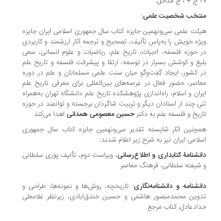
دخل.
تخب شخصیت علمی:
ئت علمی سی‌ونهمین جایزه کتاب سال جمهوری اسلامی ایران جایزه
ژه خویش را به‌پاس تألیف، تصحیح و ترجمه آثار ارزشمند و کاربردی
 حوزه فلسفه، ادبیات، تاریخ علم، ریاضیات و علوم انسانی، سعی
یغ و کوشش بسیار در توسعه، ارتقا و پیشرفت فلسفه و تاریخ علم
 کشور، ایجاد گفت‌وگو میان سنت علمی مسلمانان و علم در دوره
اصر، حضور فعال در عرصه‌های بین‌المللی برای معرفی تاریخ علم
ران و اسلام، راه‌اندازی پژوهشکده تاریخ علم دانشگاه تهران به‌همراه
ی چند از استادان دیگر و تربیت شاگردان برجسته و توانمند در حوزه
ریخ و فلسفه علم به دکتر
حسین معصومی همدانی
اهدا می‌کند.
چنین آثار شایسته تقدیر سی‌ونهمین جایزه کتاب سال جمهوری
لامی ایران نیز به شرح زیر اعلام شدند:
نشنامۀ کتابداری و اطلاع‌رسانی
، ویراست دوم، تألیف پوری سلطانی
شیفته سلطانی، فرهنگ معاصر
نشنامه و دانشنامه‌نگاری
: تاریخچه، روش‌ها و نمونه‌ها، طراحی و
وین محمدمنصور هاشمی و حسین خندق‌آبادی، زیرنظر غلامعلی
دادعادل، کتاب مرجع‏.