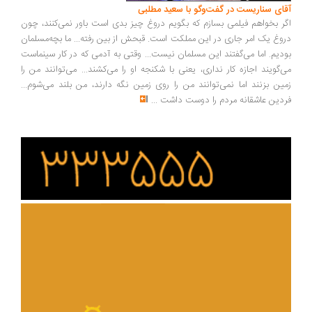
ای سناریست در گفت‌وگو با سعید مطلبی
ر بخواهم فیلمی بسازم که بگویم دروغ چیز بدی است باور نمی‌کنند، چون
وغ یک امر جاری در این مملکت است. قبحش از بین رفته... ما بچه‌مسلمان
دیم. اما می‌گفتند این مسلمان نیست... وقتی به آدمی که در کار سینماست
‌گویند اجازه کار نداری، یعنی با شکنجه او را می‌کشند... می‌توانند من را
ین بزنند اما نمی‌توانند من را روی زمین نگه دارند، من بلند می‌شوم...
دین عاشقانه مردم را دوست داشت
...