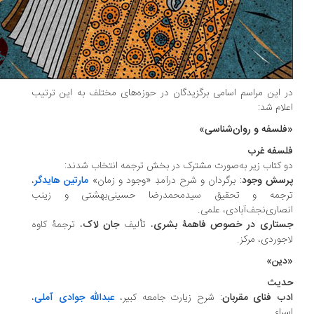
 این مراسم اسامی برگزیدگان در حوزه‌های مختلف به این ترتیب
لام شد:
لسفه و روان‌شناسی»
سفه غرب
 کتاب زیر به‌صورت مشترک در بخش ترجمه انتخاب شدند:
سش وجود
: برگردان و شرح درآمدِ «وجود و زمان»
مارتین هایدگر
،
جمه و تحقیق سیدمحمدرضا حسینی‌بهشتی و زینب
صاری‌نجف‌آبادی، علمی.
تاری در خصوص فاهمۀ بشری
، تألیف
جان لاک
، ترجمۀ کاوه
اجوردی، مرکز‏.
ین»
دیث
ب فنای مقربان
: شرح زیارت جامعه کبیر،
عبدالله جوادی آملی
،
راء.