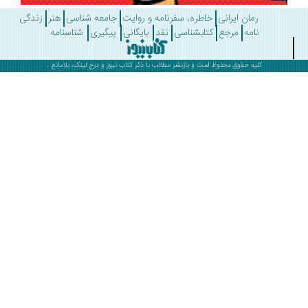
رمان ایرانی
خاطره، سفرنامه و روایت
جامعه شناسی
هنر
زندگی
نامه
مرجع
کتابشناسی
نقد
بایگانی
پیگیری
شناسنامه
کلیه حقوق محفوظ است و بازنشر مطالب با ذکر
کتاب نیوز
و درج لینک، بلامانع .