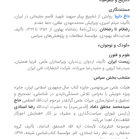
اریخ و جغرافیا»
تندنگاری
غ دلربا
: روایتی از تشییع پیکر سپهبد شهید قاسم سلیمانی در ایران،
لیف میثم امیری، ویرایش محمدمهدی عقابی، خط مقدم.
انام تا رضاخان
: زندگی‌نامۀ رضاشاه پهلوی از ۱۲۵۶ تا ۱۲۹۹، تألیف
ت‌الله بهبودی، ‏مؤسسۀ مطالعات و پژوهش‌های سیاسی.
ودک و نوجوان»
وم و فنون
ست ایران
، تألیف اردوان زرندیان، ویراستاران علمی: فریبا همتیان،
درضا کروبی و حمیدرضا میرزاده، شرکت انتشارات فنی ایران.
تخب بخش سپاس:
ئت علمی سی‌ونهمین جایزه کتاب سال جمهوری اسلامی ایران، جایزه
ژه خویش را به‌پاس تلاش خستگی‌ناپذیر در شناسایی، تصحیح و
قیق و استوارسازی میراث علمی گرانقدر مرحوم آیت‌الله العظمی
حاج
دمحمد محقق داماد
(قدس‌سره) به حضرت آیت‌الله
رضا استادی
ئیس شورای سیاست‌گذاری و مشرف بر آثار «همایش آموزگار
اهت»)، اهدا می‌کند:
سوعه التقریرات لأبحاث آیه الله المحقق الداماد، تألیف گروه
محققان، زیر نظر رضا استادی، قم: مؤسسۀ کتاب‌شناسی شیعه، ۱۳۹۸،