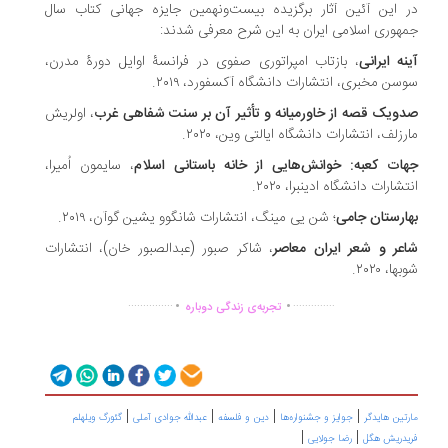
 این آئین آثار برگزیده بیست‌ونهمین جایزه جهانی کتاب سال
هوری اسلامی ایران به این شرح معرفی شدند:
نه ایرانی
، بازتاب امپراتوری صفوی در فرانسۀ اوایل دورۀ مدرن،
سن مخبری، انتشارات دانشگاه آکسفورد، ۲۰۱۹.
ویک قصه از خاورمیانه و تأثیر آن بر سنت شفاهی غرب
، اولریش
رزلف، انتشارات دانشگاه ایالتی وین، ۲۰۲۰.
ات کعبه: خوانش‌هایی از خانه باستانی اسلام
، سایمون اُمیرا،
شارات دانشگاه ادینبرا، ۲۰۲۰.
ارستان جامی
؛ شن یی مینگ، انتشارات شانگ‎وو یشین گوآن، ۲۰۱۹.
عر و شعر ایران معاصر
، شاکر صبور (عبدالصبور خان)، انتشارات
ها، ۲۰۲۰.
.
.
...............
..............
تجربه‌ی زندگی دوباره
|
|
|
|
تین هایدگر
جوایز و جشنواره‌ها
دین و فلسفه
عبدالله جوادی آملی
گئورگ ویلهلم
|
|
یدریش هگل
رضا جولایی