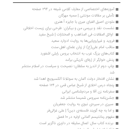
آموزه‌های اختصاصی از معارف کلامی شیعه در ۲۹۴ صفحه
تأملی بر مقالات مونتنی | سمیه مهرگان
ملودی اصیل الفبای عبری با جایزه اُ هنری
نشست نقد و بررسی من و بیکران: طرحی برای زیست اخلاقی
 اوائل المقالات فی المذاهب و المختارات | شیخ مفید
فروید و غیراروپایی‌ها به روایت ادوارد سعید
مناقب امام علی(ع) از زبان علمای اهل سنت 
کتاب‌های بزرگ غرب به انتخاب بروس رایلی اشفورد
پتش خوارگر از ژرفای تاریکی برآمد
چاپ دوم از اندرز به سلطان؛ نصیحت و سیاست در اسلام منتشر 
شد
نشان افتخار دولت آلمان به سوتلانا آلکسیویچ اهدا شد
پنجاه درس اخلاق از شیخ عباس قمی در ۱۲۴ صفحه
سفرنامه زن آقا و مردم‌شناسی ایرانی
جشن‌نامه سیروس شمیسا منتشر شد
 سیری در سیره‌ی نبوی به روایت جعفریان 
و اما به چه گویند فلسفه‌ی دین؟ | علی غزالی‌فر
مفهوم رمانتیسم آلمانی اولیه در 10 فصل
 برنده کتاب سال: اعمال سلیقه در داوری‌ ناگزیر است 