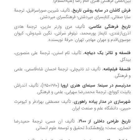
ن‌المللی فرهنگی هنری امام رضا (علیه‌السلام).
ش کاشان در سایه روشن تاریخ
، تألیف شیرین صوراسرافیل، ترجمۀ
ارا صفاتی، کتابسرای میردشتی؛ فرهنگسرای میردشتی‌.
ریخ فرهنگی عکاسی
، تألیف مری وارنر مارین، ترجمۀ هادی
ری‌ازغندی، تایماز پورمحمد، نیلوفر سَرلَتی، نگین شیدوش، کیوان
موسوی‌اقدم و مهران مهاجر، تهران‮‬‏‫: حرفۀ نویسنده‮‏.
سفه و تئاتر: یک دیباچه
، تألیف ‫تام استرن‬، ‫ترجمۀ علی منصوری،
دگل.
سفۀ فیلم‌نامه
، تألیف تد نانیچلی، ترجمۀ احسان شاه‌قاسمی، علمی
 فرهنگی‏.
رنیسم در سینما: سینمای هنری اروپا
(۱۹۵۰۱۹۸۰)، تألیف آندراش
الینت کوواچ، ترجمۀ محمدرضا سهرابی، علمی و فرهنگی‏.
رسازی در مدار پیاده راهوری
، تألیف مصطفی بهزادفر و کیومرث
یبی، دانشگاه علم و صنعت ایران.
اریخ طراحی داخلی از ۱۹۰۰
، تألیف آن مسی، ترجمۀ حمیدرضا
نصاری، سمت؛ پژوهشکدۀ تحقیق و توسعه علوم انسانی‏.