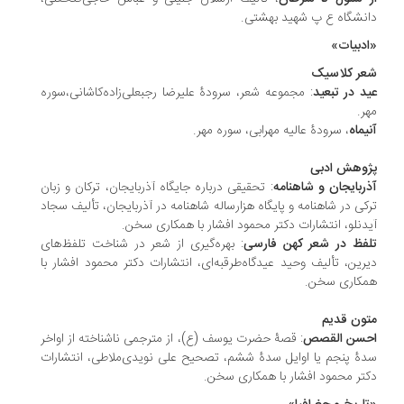
انشگاه ع پ شهید بهشتی‏.
دبیات»
ر کلاسیک
د در تبعید
: مجموعه شعر، سرودۀ علیرضا رجبعلی‌زاده‌کاشانی،سوره
ر‏.
یماه
، سرودۀ عالیه مهرابی، سوره مهر.
وهش ادبی
ربایجان و شاهنامه
: تحقیقی درباره جایگاه آذربایجان، ترکان و زبان
کی در شاهنامه و پایگاه هزارساله شاهنامه در آذربایجان، تألیف سجاد
دنلو، انتشارات دکتر محمود افشار با همکاری سخن.
فظ در شعر کهن فارسی
: بهره‌گیری از شعر در شناخت تلفظ‌های
یرین، تألیف وحید عیدگاه‌طرقبه‌ای، انتشارات دکتر محمود افشار‏ با
کاری سخن.
ون قدیم
سن القصص
: قصۀ حضرت یوسف (ع)، از مترجمی ناشناخته از اواخر
ۀ پنجم یا اوایل سدۀ ششم، تصحیح علی نویدی‌ملاطی، انتشارات
تر محمود افشار با همکاری سخن.