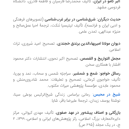
بر کامو در ایران
، تألیف محمدرضا فارسیان و فاطمه قادری، دانشگاه
ردوسی مشهد‏.
یث دیگران: شرق‌شناسی در برابر غرب‌شناسی
(تصویرهای فرهنگی
ادبی ایران و فرانسه)، تألیف لیتیسیا نَنکت، ترجمۀ احیا عمل‌صالح و
یژه عبدالهی، تمدن علمی.
وان مولانا امیربهاءالدین برندق خجندی
، تصحیح: امید سُروری، تراث
سلامی‏.
مل التواریخ و القصص
، تصحیح اکبر نحوی، انتشارات دکتر محمود
فشار با همکاری سخن‏.
سائل خواجو: ‏شمع و شمشیر
، سراجیّه شمس و سحاب، نمد و بوریا،
ألیف ‏خواجوی کرمانی، تصحیح و تعلیقات: محمد شادروی‌منش و
محمود عابدی، ‫مؤسسۀ پژوهشی میراث مکتوب.
خ در محبس
: رمانی براساس زندگی شیخ‌الرئیس بوعلی سینا،
شتۀ یوسف زیدان، ترجمۀ علیرضا باقر، شایا.
رگانی و اصناف پیشه‌‎ور در عهد صفوی
، تألیف مهدی کیوانی، مرکز
دایره‌المعارف بزرگ اسلامی‏‫، رکز پژوهش‌های ایرانی و اسلامی‏‫، ۱۳۹۹، ۲
در یک مجلد (۶۹۵ ص).