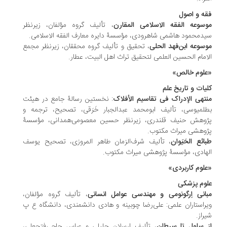
ه و اصول
سوعه الفقه الاسلامی المقارن
، تألیف گروه مؤلفان، زیرنظر
دمحمود هاشمی شاهرودی، مؤسسۀ دایره معارف الفقه الاسلامی.
سوعه ابن‌فهد الحلی
، تحقیق و تألیف گروه محققان، زیرنظر مجمع
لامام الحسین العلمی لتحقیق تراث اهل البیت، عطار‏.
لوم خالص»
یات و تاریخ علم
تهی الإدراک فی تقاسیم الأفلاک
: نخستین رسالۀ جامع در هیئت
لمیوسی، تألیف ابومحمد عبدالجبار خَرَقی، تصحیح، ترجمه و
وهش حنیف قلندری، زیرنظر حسین معصومی‌همدانی، مؤسسۀ
وهشی میراث مکتوب.
ائع الحَیَوان
، تألیف شرف‌الزمان طاهر المروزی، تصحیح یوسف
هادی، مؤسسۀ پژوهشی میراث مکتوب.
لوم کاربردی»
وم پزشکی
انی اِرگونومی و مهندسی عوامل انسانی
، تألیف گروه مؤلفان،
راستاران علمی: علی‌رضا چوبینه و هادی دانشمندی، دانشگاه ع پ
راز.
 سلول تا سرطان
، تألیف ارسلان جلیلی و عباس حاجی‌فتحعلی،