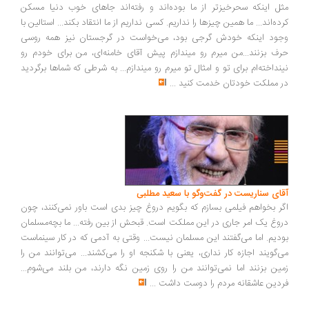
مثل اینکه سحرخیزتر از ما بوده‌اند و رفته‌اند جاهای خوب دنیا مسکن
کرده‌اند... ما همین چیزها را نداریم. کسی نداریم از ما انتقاد بکند... استالین با
وجود اینکه خودش گرجی بود، می‌خواست در گرجستان نیز همه روسی
حرف بزنند...من میرم رو میندازم پیش آقای خامنه‌ای، من برای خودم رو
نینداخته‌ام برای تو و امثال تو میرم رو میندازم... به شرطی که شماها برگردید
در مملکت خودتان خدمت کنید
...
آقای سناریست در گفت‌وگو با سعید مطلبی
اگر بخواهم فیلمی بسازم که بگویم دروغ چیز بدی است باور نمی‌کنند، چون
دروغ یک امر جاری در این مملکت است. قبحش از بین رفته... ما بچه‌مسلمان
بودیم. اما می‌گفتند این مسلمان نیست... وقتی به آدمی که در کار سینماست
می‌گویند اجازه کار نداری، یعنی با شکنجه او را می‌کشند... می‌توانند من را
زمین بزنند اما نمی‌توانند من را روی زمین نگه دارند، من بلند می‌شوم...
فردین عاشقانه مردم را دوست داشت
...