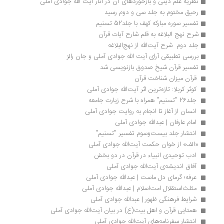
نظریه علم دینی و بازخوردهای آن در آثار آیت الله جوادی آملی
رحیق مختوم به جلد سی و دوم رسید
تفسیر سوره مبارکه کهف با جلد52 تسنیم
شرح نهج البلاغه به قلم شارح آیات قرآن
جلد دوم  شرح آیت‌الله از نهج‌البلاغه
بررسی تطبیقی آرای آیت الله جوادی آملی و جان رالز
تفسیر قرآن شیخ صدوق بازنویسی شد
 قرآن میزان شناخت قرآن 
 کوثر کربلا: تازه‌ترین اثر آیت‌الله جوادی آملی 
 جلد26 "تسنیم" همراه با شرح زیارت جامعه 
 انسان از آغاز تا انجام به روایت جوادی آملی 
 امام عارفان | عبدالله جوادی آملی 
 انتشار جلد بیست‌و‌سوم تفسیر "تسنیم" 
«الف» از خوان حکمت آیت‌الله جوادی آملی 
 ادب توحیدی انبیاء در قرآن در دو بخش 
 آفاق اندیشه‌ی آیت‌الله جوادی آملی 
 عرفه؛ گرمای دل ماست | عبدالله جوادی آملی 
 مثلث‌استقلال امت‌اسلام | عبدالله جوادی آملی 
 شرایط فرهنگی ظهور | عبدالله جوادی آملی 
 همتایی قرآن ‌و اهل بیت(ع) در بیان آیت‌الله جوادی آملی 
 انتشار سفرنامه‌های آیت‌الله جوادی آملی 