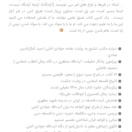
... اینکه در قبرها و لوح های قبر می نویسند (آرامگاه)؛ اینجا آرامگاه نیست،
اینجا مسیر است، سر پل است، سکوی پرواز است؛ هیچ کس در قبر آرام
نیست... یک کسی کتاب عمیق علمی نوشته، ما از علمش استفاده می کنیم؛
این ما را به علیم دعوت می کند، او ما را با سواد می کند. با سواد شدن نیمی از
راه است، عالم شدن نیمی از راه است.
...
درباره مکتب تشیع به روایت علامه جوادی آملی | سید کمال‌الدین 
عمادی
پیرامون یادگار حقیقت: آیت‎الله منتظری در نگاه رجال انقلاب اسلامی | 
محمود فاضلی
18 کتاب در شرح سیره نبوی | سعید طاوسی مسرور
تاریخ فلسفه اسلامی در روایت حکمت
برگزیدگان جایزه کتاب سال 1400 معرفی شدند
درباره رجال تفسیری | ابوطالب علی‌نژاد
همایش آینده فلسفه در ایران در مدرسه شهید مطهری
جلد سوم از شرح نهج البلاغه به بیان آیت‌الله جوادی آملی
بررسی نسبت وحی، مکاشفه، تجربه دینی با فلسفه دین
مبانی و قواعد قرآن شناختی تفسیر تسنیم
الگوی ارتباطی معلم با دانش‌آموز از نگاه آیت‌الله جوادی آملی