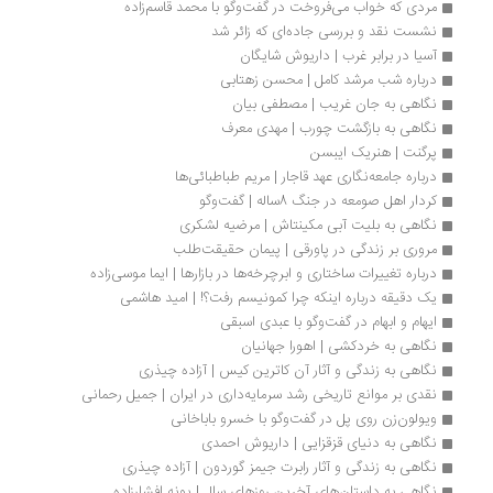
مردی که خواب می‌فروخت در گفت‌وگو با محمد قاسم‌زاده
نشست نقد و بررسی جاده‌ای که زائر شد
آسیا در برابر غرب | داریوش شایگان
درباره شب مرشد کامل | محسن زهتابی
نگاهی به جان غریب | مصطفی بیان
نگاهی به بازگشت چورب | مهدی معرف
پرگنت | هنریک ایبسن
درباره جامعه‌نگاری عهد قاجار | مریم طباطبائی‌ها
کردار اهل صومعه در جنگ 8ساله | گفت‌وگو
نگاهی به بلیت آبی مکینتاش | مرضیه لشکری
مروری بر زندگی در پاورقی | پیمان حقیقت‌طلب
درباره تغییرات ساختاری و ابرچرخه‌ها در بازارها | ایما موسی‌زاده
یک دقیقه درباره اینکه چرا کمونیسم رفت؟! | امید هاشمی
ایهام و ابهام در گفت‌وگو با عبدی اسبقی
نگاهی به خردکشی | اهورا جهانیان
نگاهی به زندگی و آثار آن کاترین کیس | آزاده چیذری
نقدی بر موانع تاریخی رشد سرمایه‌داری در ایران | جمیل رحمانی
ویولون‌زن روی پل در گفت‌وگو با خسرو باباخانی
نگاهی به دنیای قزقزایی | داریوش احمدی
نگاهی به زندگی و آثار رابرت جیمز گوردون | آزاده چیذری
نگاهی به داستان‌های آخرین روزهای سال | پونه افشارزاده