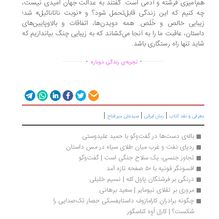
‌آمیزی فرشته و آدمی است. گفتند به عدالت جهان امیدی نیست،
 کنیم که این زندگی قابل‌تحمل شود؟ و «نوبت ناتانائیل» شد؛
بایی خالص و خُلَص. همه دویدن‌ها، اتفاقات و بالاوپایین‌های
ستان، عاقبت ما را به آنجا می‌کشاند که به زیبایی چنگ بیاندازیم که
ید تنها راه رستگاری باشد.
.
.
...............
..............
تجربه‌ی زندگی دوباره
|
|
|
رفی و نقد کتاب
رمان ایرانی
سیدعلی میرفتاح
باله‌ی دست‌ها در گفت‌وگو با حمید علیدوستی
ردپای نفت و غرب میان طلای سیاه در مس داستان
تجاوز جنسی، یک سلاح جنگی است | گفت‌وگو
افسونگر قونیه با ۵۰ صفحه تازه آمد
درنگی بر فرشتگان پاول کله | نسیم خلیلی
مروری بر تقلای نیومایر | سعید برهانی
چگونه برادران کارامازوف داستایفسکی حصار تک‌صدایی را 
شکست؟ | کارل اُوِه کناسگور