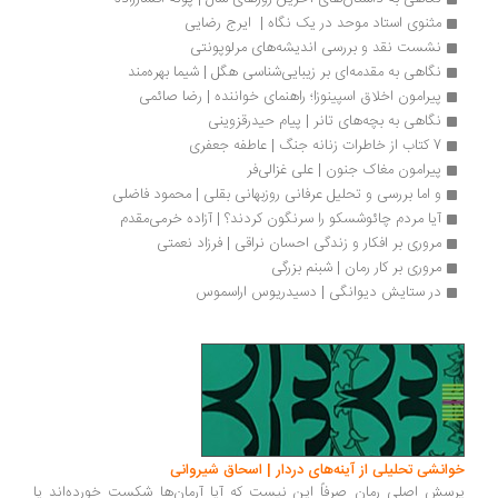
مثنوی استاد موحد در یک نگاه |  ایرج رضایی
نشست نقد و بررسی اندیشه‌های مرلوپونتی
نگاهی به مقدمه‌ای بر زیبایی‌شناسی هگل | شیما بهره‌مند
پیرامون اخلاق اسپینوزا؛ راهنمای خواننده | رضا صائمی
نگاهی به بچه‌های تانر | پیام حیدرقزوینی
7 کتاب از خاطرات زنانه جنگ | عاطفه جعفری
پیرامون مغاک جنون | علی غزالی‌فر
و اما بررسی و تحلیل عرفانی روزبهانی بقلی | محمود فاضلی
آیا مردم چائوشسکو را سرنگون کردند؟ | آزاده خرمی‌مقدم 
مروری بر افکار و زندگی احسان نراقی | فرزاد نعمتی
مروری بر کار رمان | شبنم بزرگی
در ستایش دیوانگی | دسیدریوس اراسموس
انشی تحلیلی از آینه‌های دردار | اسحاق شیروانی
سش اصلی رمان صرفاً این نیست که آیا آرمان‌ها شکست خورده‌اند یا