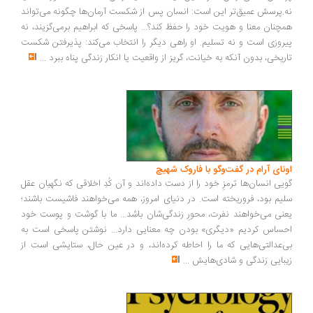
.پرسش عمیق‌تر این است: انسان پس از شکست آرمان‌ها چگونه می‌تواند
چنان معنا و هویت خود را حفظ کند؟... پاسخی که ابراهیم برمی‌گزیند، نه
روزی است و نه تسلیم. او راهی دیگر را انتخاب می‌کند: پذیرفتن شکست
ریخی، بدون آنکه به خیانت، گریز از واقعیت یا انکار زندگی پناه ببرد
...
ونای آرام در گفت‌وگو با فاروک شهیچ
یی انسان‌ها ترمزِ خود را از دست داده‌اند و آن کُدِ اخلاقی که نگهبان عقل
یم بود، فروریخته است. در دنیای امروز، همه می‌خواهند فاشیست باشند؛
نی می‌خواهند نفرت، محورِ زندگی‌شان باشد... ما با گوشت و پوست خود
ساس کردیم «دیگری» بودن چه معنایی دارد... نوشتن پاسخی است به
‌عدالتی‌هایی که ما را احاطه کرده‌اند، و در عین حال، ستایشی است از
بایی زندگی و شادی‌هایش
...