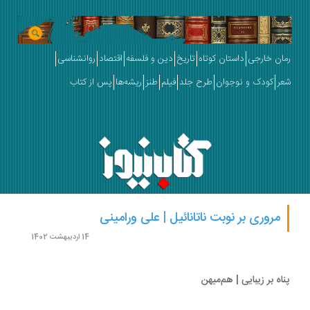
ان خارجی
داستان کوتاه
تاریخ
دین و فلسفه
اقتصاد
روانشناسی
ر
کودک و نوجوان
طرح جلد
فیلم
طنز
ریشه‌ها
پس از کتاب
مروری بر نوبت ناتانائیل | علی ورامینی
14 اردیبهشت 1402
اه بر زیبایی | هم‌میهن