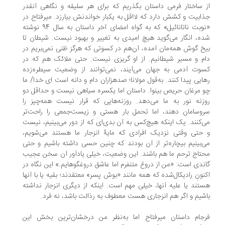
 ساختار فرمی داستان بگذریم که برای هر سلیقه و نگاهی آنقدر
ابیت و کشش دارد که لااقل به ‌یکبار خواندنش بیارزد. میرفتاح در
«نوبت ناتانائیل» که به گواه امضای آخر داستان به سال 94 نوشته
ه، انگار می‌گوید هیچ امیدی به تغییر و بهبود نیست. شیطان تا
خ گوش همه‌مان آمده، آن‌هم در کسوتی که هرگز ظنی نمی‌بریم در
م و مسیر شیطانیم. از او گریزی نیست. حتی ملائک هم که در
وت آدمی به جهان می‌آیند، نمی‌توانند از وضعیت سیطره‌زده
ایی پیدا کنند. به‌قول مولانا؛ صدهزاران دام و دانه است ای خدا/ ما
 مرغان حریص بینوا. داستان اما یکسره سیاهی نیست و حداقل دو
زنه نور به ما می‌دهد. روزنه‌هایی که قرار نیست همه‌چیز را
وسامان دهند، اما تحمل بار هستی و زیست‌جمعی را راحت‌تر
‌کنند. یک اینکه هیچ‌کس به آن بدی‌ای که از دور می‌بینیم، نیست
حتی وقتی نزدیک افرادی که مایۀ انزجار ما هستند می‌شویم،
‌بینیم بیچاره‌تر از آن بودند که چنین حسی داشته باشیم و حتی
تاج ترحم ما هم باشند. این وضعیت، خیلی یادآور آن سخن عجیب
ندی است: «من از دروغ متنفرم اما عاشق دروغگوهایم.» این نگاه در
نونِ رادیکال‌شده که همه مانند «بوش پسر» معتقدند؛ بقیه یا با آنها
تند یا علیه آنها، خیلی مهم است. اینکه از دیگری انزجار نداشته
شیم و اگر هم انزجاری هست معطوف به رذالت باشد، نه فرد.
جام داستان میرفتاح اما به‌نظر من درخشان‌ترین بخش این