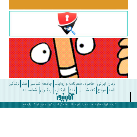
رمان ایرانی
خاطره، سفرنامه و روایت
جامعه شناسی
هنر
زندگی
نامه
مرجع
کتابشناسی
نقد
بایگانی
پیگیری
شناسنامه
کلیه حقوق محفوظ است و بازنشر مطالب با ذکر
کتاب نیوز
و درج لینک، بلامانع .