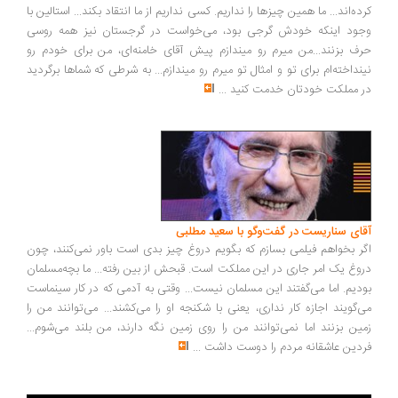
ده‌اند... ما همین چیزها را نداریم. کسی نداریم از ما انتقاد بکند... استالین با
ود اینکه خودش گرجی بود، می‌خواست در گرجستان نیز همه روسی
ف بزنند...من میرم رو میندازم پیش آقای خامنه‌ای، من برای خودم رو
نداخته‌ام برای تو و امثال تو میرم رو میندازم... به شرطی که شماها برگردید
 مملکت خودتان خدمت کنید
...
ای سناریست در گفت‌وگو با سعید مطلبی
ر بخواهم فیلمی بسازم که بگویم دروغ چیز بدی است باور نمی‌کنند، چون
وغ یک امر جاری در این مملکت است. قبحش از بین رفته... ما بچه‌مسلمان
دیم. اما می‌گفتند این مسلمان نیست... وقتی به آدمی که در کار سینماست
‌گویند اجازه کار نداری، یعنی با شکنجه او را می‌کشند... می‌توانند من را
ین بزنند اما نمی‌توانند من را روی زمین نگه دارند، من بلند می‌شوم...
دین عاشقانه مردم را دوست داشت
...