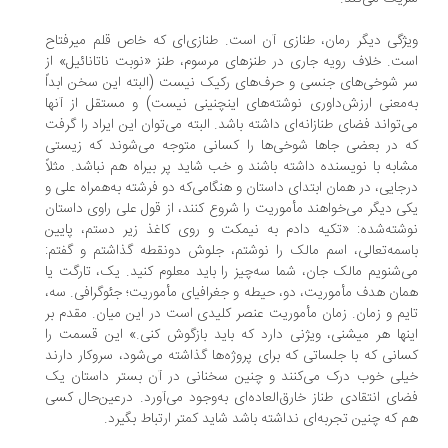
ژگی دیگر رمان، طنازی آن است. طنازی‌ای که خاص قلم میرفتاح
ت. خلاف رویه جاری در طنزهای مرسوم، طنز «نوبت ناتانائیل» از
 شوخی‌های جنسی و حرف‌های رکیک نیست (البته این سخن ابداً
‌معنی ارزش‌داوری نوشته‌های اینچنینی نیست) و مستقل از آنها
‌تواند فضای طنازانه‌ای داشته باشد. البته می‌توان این ایراد را گرفت
 در بعضی جاها شوخی‌ها را کسانی متوجه می‌شوند که زیستی
ابه با نویسنده داشته باشند و خب شاید پر بیراه هم نباشد. مثلاً
جایی، در همان ابتدای داستان و هنگامی‌که دو فرشته به‌همراه علی و
ی دیگر می‌خواهند مأموریت را شروع کنند، از قول علی راوی داستان
شته‌شده: «تکیه دادم به نیمکت و روی کاغذ زیر دستم، پایین
سمه‌تعالی، اسم مالک را نوشتم، جلوش دونقطه گذاشتم و گفتم:
‌شنویم مالک جان، شما سه‌چیز را باید معلوم کنید. یک، تارگت یا
ان هدف مأموریت، دو، حیطه و جغرافیای مأموریت؛ جئوگرافی. سه،
یم و زمان. زمان مأموریت عنصر کلیدی است در این میان. مقدم بر
نها هر میشنی، ویژنی دارد که باید بازگوش کنی.» این قسمت را
انی که با جلساتی که برای پروژه‌ها گذاشته می‌شود، سروکار دارند
لی خوب درک می‌کنند و چنین سخنانی در آن بستر داستان یک
ای انتقادی طناز خارق‌العاده‌ای به‌وجود می‌آورد. درعین‌حال کسی
 که چنین تجربه‌ای نداشته باشد شاید کمتر ارتباط بگیرد.