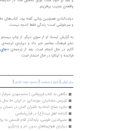
و بعد بر خود ملت عراق تحمیل شد، در اندیشه‌ی 
واقعه‌ی عجیب بیافرینم.
دولت‌آبادی همچنین زمانی گفته بود: کتاب‌های «فر
و سرخوشی است؛ زندگی فقط اندوه نیست.
به گزارش ایسنا، او از سوی دیگر، از چاپ بیستم 
نشر فرهنگ معاصر خبر داد و درباره‌ی ترجمه‌ی آ
آثارم در حال انجام است. بعد از ترجمه‌ی «
جای 
فرانسه و ایتالیا در حال انتشار است.
|
|
|
رمان ایرانی
تاریخ و سیاست
محمود دولت آبادی
نگاهی به کتاب فروپاشی | محمدمهدی سرفراز
کوروس سامانیان: موزه‌داری در ایران ۵۰ سال عقب‌تر از دنیاست
جایزه صلح اتحادیه ناشران آلمان در دستان
کارنامه اهل بیت(ع) در قرآن‌شناسی
نصیرالدین طوسی، پایه‌گذار کلام فلسفی به رو
درباره‌ی هواپیماهای بدون دم و رادارگریز