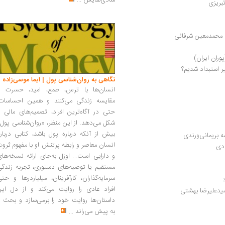
شادی‌هایش
...
بریزی
| محمدمعین شرفائی
وران ایران)
 استبداد شدیم؟ 
نگاهی به روان‌شناسی پول | ایما موسی‌زاده
انسان‌ها با ترس، طمع، امید، حسرت و
مقایسه زندگی می‌کنند و همین احساسات،
حتی در آگاه‌ترین افراد، تصمیم‌های مالی ر
شکل می‌دهد. از این منظر، «روان‌شناسی پول
بیش از آنکه درباره پول باشد، کتابی دربار
ه بریمانی‌ورندی
انسان معاصر و رابطه پرتنش او با مفهوم ثرو
ادی
و دارایی است... اوزل به‌جای ارائه نسخه‌ها
مستقیم یا توصیه‌های دستوری، تجربه زندگی
سرمایه‌گذاران، کارآفرینان، میلیاردرها و حت
افراد عادی را روایت می‌کند و از دل این
داستان‌ها روایت خود را برمی‌سازد و بحث ر
به پیش می‌راند
...