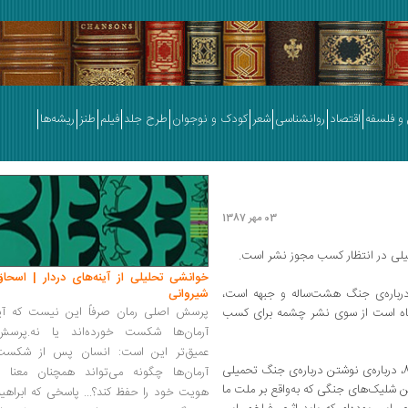
و فلسفه
اقتصاد
روانشناسی
شعر
کودک و نوجوان
طرح جلد
فیلم
طنز
ریشه‌ها
03 مهر 1387
یلی در انتظار کسب مجوز نشر است.
خوانشی تحلیلی از آینه‌های دردار | اسحاق
درباره‌ی جنگ هشت‌ساله و جبهه است،
شیروانی
پرسش اصلی رمان صرفاً این نیست که آیا
ماه است از سوی نشر چشمه برای کسب
آرمان‌ها شکست خورده‌اند یا نه.پرسش
عمیق‌تر این است: انسان پس از شکست
این نویسنده‌ی پیشکسوت نخستین‌بار در سال 83، درباره‌ی نوشتن درباره‌ی جنگ تحمیلی
آرمان‌ها چگونه می‌تواند همچنان معنا و
ن شلیک‌های جنگی که به‌واقع بر ملت ما
هویت خود را حفظ کند؟... پاسخی که ابراهی