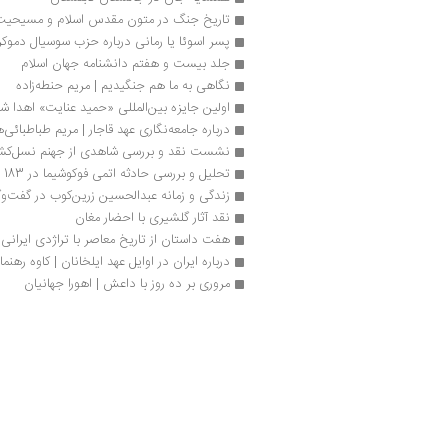
تاریخ جنگ در متون مقدس اسلام و مسیحیت
پسر اسوئا یا رمانی درباره حزب سوسیال دموک
جلد بیست و هفتم دانشنامه جهان اسلام
نگاهی به ما هم جنگیدیم | مریم حنطه‌زاده
اولین جایزه بین‌المللی «حمید عنایت» اهدا ش
درباره جامعه‌نگاری عهد قاجار | مریم طباطبائی‌ه
نشست نقد و بررسی شاهدی از جهنم نسل‌ک
تحلیل و بررسی حادثه اتمی فوکوشیما در 183 صفحه
زندگی و زمانه عبدالحسین زرین‌کوب در گفت‌و
نقد آثار گلشیری با احضار مغان
هفت داستان از تاریخ معاصر با تراژدی ایرانی
درباره ایران در اوایل عهد ایلخانان | کاوه رهنما
مروری بر ده روز با داعش | اهورا جهانیان