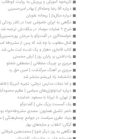
تاریخچه آموزش و پرورش به روایت ابوطالب ت
درباره آقا رضا وصله‌کار | بهادر امیرحسینی
درباره متال‌باز | ریحانه علویان
نگاهی به اپرای خاموشی صدا در تالار رودکی 
شرح ۹ عملیات موساد در بنگلادش ترجمه شد
خواسته‌گاری در گفت‌وگو با مرجان پورحسینی(پ
کمال مطلوب یا چه شد که پس از مشروطه اسیر
کتاب قاجاری «هزار و یک شب» ثبت ملی شد
یادداشتی بر پایان روز | آرش محسنی
مروری بر چریک سلطانی | مصطفی شاملو
مروری بر آهنگ سرگذشت | امین حق ره
دانشنامه راه ابریشم منتشر شد 
و اما نجات مدارس دولتی: تجربه آمریکا | فاطم
درباره ایدئولوژی‌های سیاسی | عظیم محمودآب
از تهران تا تیرانا با مسعود خدابنده
یک گسست بزرگ ملی | گفت‌وگو
ناصر تکمیل همایون: مصدق مشروطه‌خواه بود
گرگان؛ انقلاب و سایه‌های بهار 
نگاهی به روز دیگر شورا | محمدمعین شرفائی
همسایه جان در جانستان کابلستان