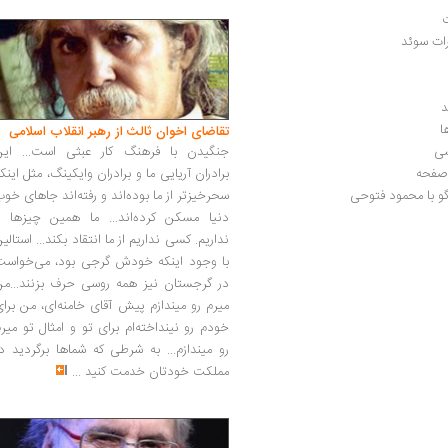
رات سوئد
د
ا
تقاضای اخوان ثالث از رهبر انقلاب اسلامی
شی
جنگیدن با فرهنگ کار عبثی است... این
برادران آریایی ما و برادران وایکینگ، مثل اینک
گو با محمود فتوحی
سحرخیزتر از ما بوده‌اند و رفته‌اند جاهای خو
دنیا مسکن کرده‌اند... ما همین چیزها را
نداریم. کسی نداریم از ما انتقاد بکند... استالی
با وجود اینکه خودش گرجی بود، می‌خواست
در گرجستان نیز همه روسی حرف بزنند...من
میرم رو میندازم پیش آقای خامنه‌ای، من برا
خودم رو نینداخته‌ام برای تو و امثال تو میر
رو میندازم... به شرطی که شماها برگردید د
مملکت خودتان خدمت کنید
...