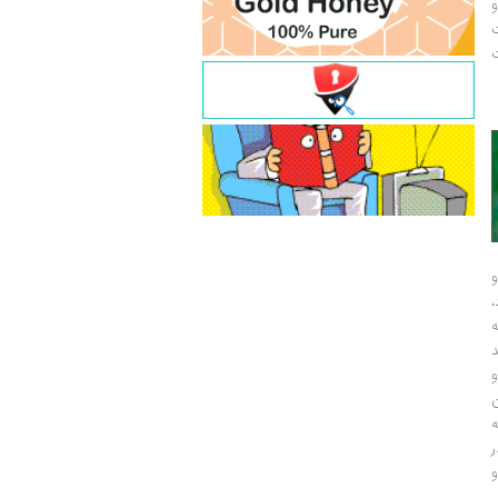
و
ت
ت
و
و
ر