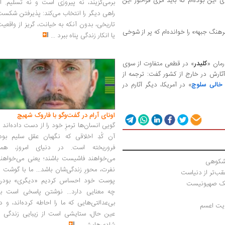
این بوده‌ام که باید اثری فراخور این
برمی‌گزیند، نه پیروزی است و نه تسلیم. ا
راهی دیگر را انتخاب می‌کند: پذیرفتن شکس
تاریخی، بدون آنکه به خیانت، گریز از واقعی
هنگ جبهه» را خوانده‌ام که پر از شوخی
یا انکار زندگی پناه ببرد
...
رمان «
کلیدر
» در قطعی متفاوت از سوی
ثارش در خارج از کشور گفت: ترجمه‌ از
خالی سلوچ
» در آمریکا، دیگر آثارم در
اونای آرام در گفت‌وگو با فاروک شهیچ‭
گویی انسان‌ها ترمزِ خود را از دست داده‌اند 
آن کُدِ اخلاقی که نگهبان عقل سلیم بود،
فروریخته است. در دنیای امروز، همه
می‌خواهند فاشیست باشند؛ یعنی می‌خواهند
 شکوهی
نفرت، محورِ زندگی‌شان باشد... ما با گوشت 
پوست خود احساس کردیم «دیگری» بودن
 یک صهیونیست 
چه معنایی دارد... نوشتن پاسخی است به
بی‌عدالتی‌هایی که ما را احاطه کرده‌اند، و د
ایت اعسم
عین حال، ستایشی است از زیبایی زندگی و