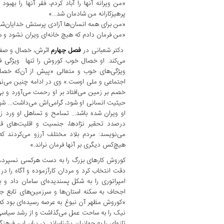
«من ویرانه آنها را آباد کردم، فقر آنها را بهب
پرهیزکارانه من شادمان شد...»
«من برای همه انسان‌ها آزادی پرستش خدایان‌شان ر
«من فرمان دادم که هیچ خانه‌ای ویران نشود و 
دکتر شعبانی در
فصل چهارم
اثرش، خصال و صفات
می‌کند. او خصال خوب کوروش را تنها ویژگی فر
ویژگی‌های خوب و متعالی «پیش از آن‌که خصا
اجتماعی و ملی اوست.» وی در ادامه چنین می‌نو
خصم بر زمین می‌افتاد بر او رحمت می‌آورد و ب
حیثیت انسانی او شود، گرامی‌اش می‌داشت... شهری
او ویران شده باشد... تسامح و تساهل او ورد زب
درصدد تحقیر نژادها، جنسیت و اقلیت‌های قوم
می‌نویسد: مردم بلاد مختلف آرزو می‌کردند ک
هیچ‌کس دیگری بر آنها فرمان نراند.»
کوروش کارهای بزرگ را به دست هرکسی نسپرد، او
دقت انتخاب ‌کرد و مردان کارآزموده و آگاه را در ر
امپراتوری را به شکل پسندیده‌ای سامان داد و 
اجحاف به سکنه استان‌ها و سرزمین‌های تابع جلو
«کوروش مظهر آن نبوغ به عرصه رسیده‌ای بود که 
نیک را به ساحت عمل می‌گذاشت و از رشد سیاسی
تازه‌ای را به جهانیان بشناساند. در برابر این فره