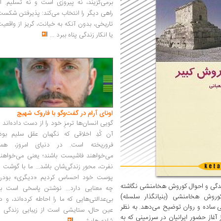
برمی‌گزیند، نه پیروزی است و نه تسلیم. ا
راهی دیگر را انتخاب می‌کند: پذیرفتن شکس
تاریخی، بدون آنکه به خیانت، گریز از واقعی
یا انکار زندگی پناه ببرد
...
اونای آرام در گفت‌وگو با فاروک شهیچ‭
گویی انسان‌ها ترمزِ خود را از دست داده‌اند 
آن کُدِ اخلاقی که نگهبان عقل سلیم بود،
فروریخته است. در دنیای امروز، همه
می‌خواهند فاشیست باشند؛ یعنی می‌خواهند
نفرت، محورِ زندگی‌شان باشد... ما با گوشت 
پوست خود احساس کردیم «دیگری» بودن
گی و احوال کوروش هخامنشی نگاشته
چه معنایی دارد... نوشتن پاسخی است به
روش هخامنشی (بنیانگذار سلسله)
بی‌عدالتی‌هایی که ما را احاطه کرده‌اند، و د
نی ساده و روان توضیح می‌دهد. به نظر
عین حال، ستایشی است از زیبایی زندگی و
 آغاز حضور ایرانیان در سرزمینی که به