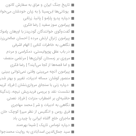
تاریخ جنگ ایران و عراق به سفارش کانون
 یونانی‌ها ابن‌سینا را به زبان خودشان می‌خوانن
درباره پدرو پارامو | پانیذ زرتابی
پیرامون سوز سفید | رضا فکری
گفت‌وگوی خوانندگان گودریدز با اورهان پاموک
پیرامون ژنرال ارتش مرده | احسان صالحی‌زرن
نگاهی به خاطرات کتابی | الهام اشرفی‌
در باب عقل پوپولیستی، دمکراسی و مردم
مروری بر زمستان کوئری‌ها | مرتضی منصف
و اما قصه‌ها از کجا می‌آیند؟ | رضا فکری
پیرامون آنچه می‌بینی وقتی نمی‌توانی ببینی 
منصور کوشان: مساله ادبیات، تغییر و بهتر ش
 درباره زنی با سنجاق مرواری‌نشان | فرزاد کری
نشست نقد و بررسی فریدریش نیچه، زندگی‏نامه
حاشیه‌ای بر اضطراب منزلت | فرزاد نعمتی
نگاهی به ادبیات و شر | محمد مهاجری
فرق روس و انگلیس از نظر میرزا کوچک خان |
ماجرای خلع 4شاه ایرانی یا چیدن باد
درباره توماس تاریک | شیما بهره‌مند
سید جمال‌الدین اسدآبادی به روایت محمدجوا