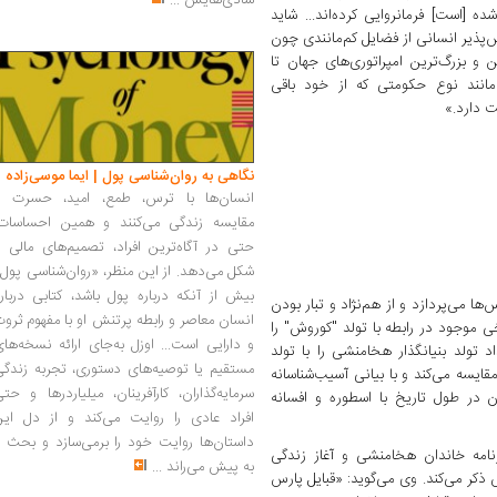
شادی‌هایش
...
ه [است] فرمانروایی کرده‌اند... شاید
پذیر انسانی از فضایل کم‌مانندی چون
 و بزرگ‌ترین امپراتوری‌های جهان تا
 مانند نوع حکومتی که از خود باقی
ت دارد.»
نگاهی به روان‌شناسی پول | ایما موسی‌زاده
انسان‌ها با ترس، طمع، امید، حسرت و
مقایسه زندگی می‌کنند و همین احساسات،
حتی در آگاه‌ترین افراد، تصمیم‌های مالی ر
شکل می‌دهد. از این منظر، «روان‌شناسی پول
بیش از آنکه درباره پول باشد، کتابی دربار
ا می‌پردازد و از هم‌نژاد و ‌تبار بودن
انسان معاصر و رابطه پرتنش او با مفهوم ثرو
ی موجود در رابطه با تولد "کوروش" را
و دارایی است... اوزل به‌جای ارائه نسخه‌ها
 تولد بنیانگذار هخامنشی را با تولد
مستقیم یا توصیه‌های دستوری، تجربه زندگی
ایسه می‌کند و با بیانی آسیب‌شناسانه
سرمایه‌گذاران، کارآفرینان، میلیاردرها و حت
ن در طول تاریخ با اسطوره و افسانه
افراد عادی را روایت می‌کند و از دل این
داستان‌ها روایت خود را برمی‌سازد و بحث ر
امه خاندان هخامنشی و آغاز زندگی
به پیش می‌راند
...
کر می‌کند. وی می‌گوید: «قبایل پارس