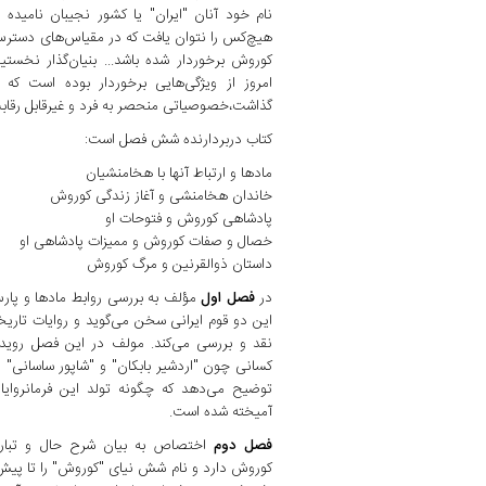
نام خود آنان "ایران" یا کشور نجیبان نامیده شد
هیچ‌کس را نتوان یافت که در مقیاس‌های دسترس‌
کوروش برخوردار شده باشد... بنیان‌گذار نخستین
امروز از ویژگی‌هایی برخوردار بوده است که
گذاشت،‌خصوصیاتی منحصر به فرد و غیرقابل رقاب
کتاب دربردارنده شش فصل است:
مادها و ارتباط آنها با هخامنشیان
خاندان هخامنشی و آغاز زندگی کوروش
پادشاهی کوروش و فتوحات او
خصال و صفات کوروش و ممیزات پادشاهی او
داستان ذوالقرنین و مرگ کوروش
در
فصل اول
مؤلف به بررسی روابط مادها و پارس‌ه
این دو قوم ایرانی سخن می‌گوید و روایات تاریخ
نقد و بررسی می‌کند. مولف در این فصل رویداد
کسانی چون "اردشیر بابکان" و "شاپور ساسانی" مق
توضیح می‌دهد که چگونه تولد این فرمانروایا
آمیخته شده است.
فصل دوم
اختصاص به بیان شرح حال و تبارن
کوروش دارد و نام شش نیای "کوروش" را تا پیش ذ