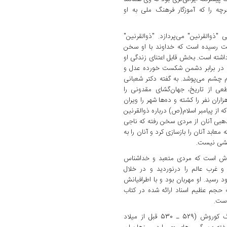
رچه را که آموزگار فرهنگ ملی به او
ذوالقرنین" می‌پردازد. "ذوالقرنین"
یت رسیده است که خداوند با او سخن
اشته است. بخش قابل اعتنای زندگی او
 در برابر دشمن شکست خورده عدل و
دم چشم می‌پوشد. به گفته دکتر شعبانی
طعی از تاریخ، جهان‌گشای مقدونی را
اران نفر را کشته و ده‌ها شهر را ویران
 از پیامبر اسلام(ص) درباره ذوالقرنین
ذهبی آنان از مردی سخن رفته که ناجی
معابد آنان را بازسازی کرد و آنان را به
نشی نیست.
روش است که مردی متعبد و خداشناس
و غرب عالم را درنوردید و در خلال
رسید. او مهربان بود و با اطرافیانش
به حجم عظیم اسناد ارائه شده در کتاب
است.
نویسنده ضمن بیان تاریخ مرگ کوروش (529 ـ 530 قبل از میلاد