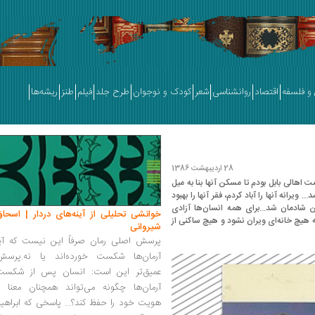
و فلسفه
اقتصاد
روانشناسی
شعر
کودک و نوجوان
طرح جلد
فیلم
طنز
ریشه‌ها
28 اردیبهشت 1386
اهالی بابل بودم تا مسکن آنها بنا به میل
یرانه آنها را آباد کردم، فقر آنها را بهبود
ن شادمان شد...برای همه انسان‌ها آزادی
خوانشی تحلیلی از آینه‌های دردار | اسحاق
ه هیچ خانه‌ای ویران نشود و هیچ ساکنی از
شیروانی
پرسش اصلی رمان صرفاً این نیست که آیا
آرمان‌ها شکست خورده‌اند یا نه.پرسش
عمیق‌تر این است: انسان پس از شکست
آرمان‌ها چگونه می‌تواند همچنان معنا و
هویت خود را حفظ کند؟... پاسخی که ابراهی