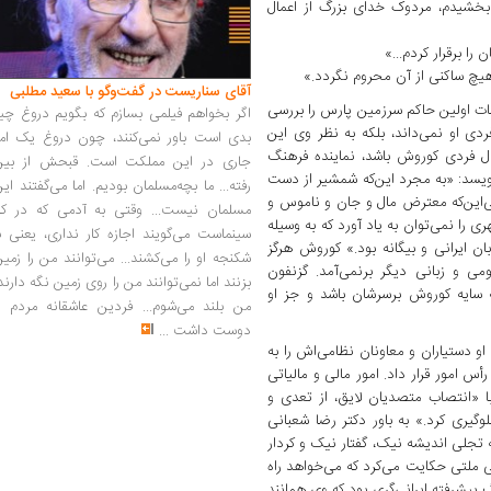
ود بخشیدم، مردوک خدای بزرگ از اعمال
ا برقرار کردم...»
هیچ ساکنی از آن محروم نگردد.»
آقای سناریست در گفت‌وگو با سعید مطلبی
 اولین حاکم سرزمین پارس را بررسی
اگر بخواهم فیلمی بسازم که بگویم دروغ چی
دی او نمی‌داند، بلکه به نظر وی این
بدی است باور نمی‌کنند، چون دروغ یک امر
ل فردی کوروش باشد، نماینده فرهنگ
جاری در این مملکت است. قبحش از بین
یسد:‌ «به مجرد این‌که شمشیر از دست
رفته... ما بچه‌مسلمان بودیم. اما می‌گفتند ای
ی‌این‌که معترض مال و جان و ناموس و
مسلمان نیست... وقتی به آدمی که در کار
 را نمی‌توان به یاد آورد که به وسیله
سینماست می‌گویند اجازه کار نداری، یعنی ب
ان ایرانی و بیگانه بود.» کوروش هرگز
شکنجه او را می‌کشند... می‌توانند من را زمی
ی و زبانی دیگر برنمی‌آمد. گزنفون
بزنند اما نمی‌توانند من را روی زمین نگه دارند
ه سایه کوروش برسرشان باشد و جز او
من بلند می‌شوم... فردین عاشقانه مردم را
دوست داشت
...
 دستیاران و معاونان نظامی‌اش را به
أس امور قرار ‌داد. امور مالی و مالیاتی
با «انتصاب متصدیان لایق، از تعدی و
گیری کرد.» به باور دکتر رضا شعبانی
تجلی اندیشه نیک، گفتار نیک و کردار
 ملتی حکایت می‌کرد که می‌خواهد راه
نگ پیشرفته ایرانی‌گری بود که وی همانند