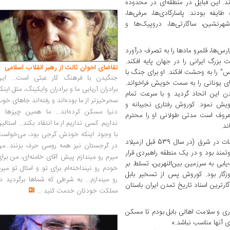
. این قبایل در منطقه‌ای در محدوده
یفه بودند: پاسارگادی‌ها، مرفی‌ها،
ی شهرنشین، ساگارتی‌ها، دروپیک‌ها و
س‌ها، قلمرو مادها را به تصرف درآورد
زرگ ایرانی را در جهان پایه افکند.
تقاضای اخوان ثالث از رهبر انقلاب اسلامی
س" را به وحشت افکند. او برای جنگ با
جنگیدن با فرهنگ کار عبثی است... این
ای یونانی را به سمت خویش فراخواند.
برادران آریایی ما و برادران وایکینگ، مثل اینک
 این اتحاد گردید و با سرعت تمام
سحرخیزتر از ما بوده‌اند و رفته‌اند جاهای خو
ویش نمود. کوروش رفتاری نجیبانه و
دنیا مسکن کرده‌اند... ما همین چیزها را
عروف است مدتی طولانی او را محترم
نداریم. کسی نداریم از ما انتقاد بکند... استالی
د.
با وجود اینکه خودش گرجی بود، می‌خواست
امپراتور پس از بازگشت به ایران و انجام اصلاحات در شرق (در سال 539 قبل ازمیلاد
در گرجستان نیز همه روسی حرف بزنند...من
مند بود و در یک منطقه راهبردی قرار
میرم رو میندازم پیش آقای خامنه‌ای، من برا
بی به سرزمین بین‌النهرین، تسلط بر
خودم رو نینداخته‌ام برای تو و امثال تو میر
روزگار بود. کوروش پس از تسخیر بابل
رو میندازم... به شرطی که شماها برگردید د
ارترین اسناد تاریخ تمدن ایران باستان
مملکت خودتان خدمت کنید
...
ری و سلامت اهالی بابل بودم تا مسکن
ی آنها مناسب نباشد.»