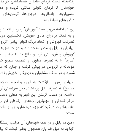
رفته‌رفته تحت فرمان خاندان هخامنشی درآمدند
خوزستان تا کرمان کنونی سکنی گزیده و ده طا
ماسپیان‌ها، پانتالی‌ها، دروزی‌ها، گرمان‌ها
دائین‌های شبانکاره»
وی در ادامه می‌نویسد: "کوروش" پس از اتحاد پار
و به کمک برادران مادی خویش، نخستین دولت ب
تصرفات کوروش و اتحاد بزرگ اقوام ایرانی "کزرو
ایرانیان با بابل و مصر متحد شد و دولت شهره
کوروش پیش‌دستی کرد و مانع به نتیجه رسیدن
"سارد" را به تصرف درآورد و ضمیمه قلمرو خ
مؤدبانه با کزروس در پیش گرفت و چنان که م
شمرد و در سلک مشاوران و نزدیکان خویش نشان
مسیح) به تصرف بابل پرداخت. بابل سرزمینی ثروت
داشت. در دست گرفتن این شهر به معنی دست‌یا
مراکز تمدنی و مهم‌ترین راه‌های ارتباطی آن 
اعلامیه‌ای صادر کرد که جزء درخشان‌ترین و ماندگ
است:
«من در بابل و در همه شهرهای آن مراقب رستگا
آنها بنا به میل خدایان همچون یوغی نباشد که برا