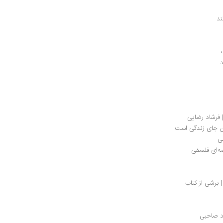
د 
د
| فرشاد رضایی
دن جای زندگی است
می
‏‌ای فلسفی 
 برشی از کتاب
د صاحبی