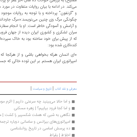
مسیح) به بررسی حوادث ده سال آخر عمر او پرداخ
می‌کند. در ادامه با بیان روایات متفاوت در مور
و "گزنفون" پرداخته و با توجه به روایات موجود
چگونگی مرگ وی چنین می‌نویسد:«مرگ جاودانه 
و آرامش و آسودگی خاطر است. او با انجام سفارش
سران لشکری و کشوری ایران دیده از جهان فروب
که از پیش برای خود ساخته بود به خاک سپرده‌اند
کنده‌کاری شده بود:
«ای انسان هرکه بخواهی باشی و از هرکجا که 
امپراتوری ایران هستم. بر این توده خاکی که جس
|
|
معرفی و نقد کتاب
تاریخ و سیاست
و اما حالا می‌بینید چه سرعتی داریم | اکرم م
و اما کجا فرود بیاییم؟ | زهره مسکنی
نگاهی به شبی که هملت شکسپیر را کشت | مح
امپراتوری‌های بیزانس و ساسانی دوباره ترجمه
ده پرسش اساسی در تاریخ روانشناسی
اخلاط | بقراط