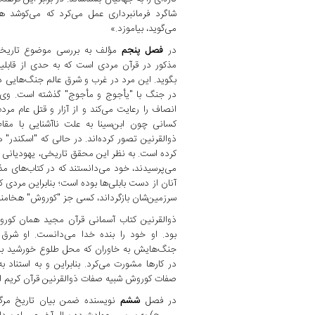
شاگرد فرمانبرداری عمل می‌کرد که می‌کوشد ه
می‌گوید، بیاموزد.»
در
فصل پنجم
مؤلف به بررسی موضوع تاریخی "
مذکور در قرآن مردی است که به حدی از قابل
بگوید. این مرد در غرب و شرق عالم جنگ‌هایی د
در جنگ با "یأجوج و مأجوج" گذشته است. وی
انصاف را رعایت می‌کند و از آزار و قتل عام مر
کسانی چون ابن‌سینا به علت ناآشنایی با مقا
ذوالقرنین تصور کرده‌اند. در حالی که "اسکندر" هز
کرده است. به نظر این محقق تاریخی، یهودیانی که
می‌پرسیدند، خود می‌دانستند که در کتاب‌های م
آنان از دست بابلی‌ها بوده است؛ بنابراین مردی که 
سرزمین‌شان بازگرداند، کسی جز "کوروش" هخام
ذوالقرنین کتاب آسمانی قرآن مجید همان کو
بود. او خود را بنده خدا می‌دانست. او شرق 
جنگ‌هایش به خاوران که محل طلوع خورشید بود 
در کارها مشورت می‌کرد. بنابراین و به استناد 
صفات کوروش شبیه صفات ذوالقرنین قرآن کریم 
در فصل
ششم