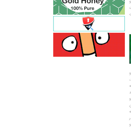
و
ت
ت
و
و
ر