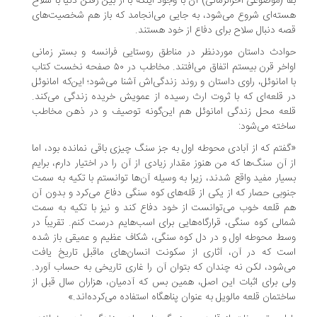
ا (موضوعی آخرالزمانی) آن با وجود اینکه با از بین رفتن دنیا با سلاح
ته‌ای شروع می‌شود، به جایی می‌انجامد که باز هم شخصیت‌های
ه دنبال سلاح برای دفاع از خود هستند.
ادث داستان موردنظر در مناطق روستایی فرانسه و بستر زمانی
اواخر قرن بیستم اتفاق می‌افتند. مخاطب در ۵۰ صفحه نخست کتاب
 امانوئل، راوی داستان و روند زندگی‌اش آشنا می‌شود؛ این‌که امانوئل
 قلعه‌ای که با ثروت ارث رسیده از عمویش خریده زندگی می‌کند.
عه محل زندگی امانوئل هم این‌گونه توصیف و در ذهن مخاطب
خته می‌شود:
فتم که از آبادی محوطه اول به جز سنگ چیزی باقی نمانده بود، اما
 آن سنگ‌ها که من هنوز مقدار زیادی از آن را در اختیار دارم، برایم
یار مفید واقع شدند، زیرا به وسیله آن‌ها توانستم با تکیه به سمت
وبی حصار که از یکی از قله‌های کوه سنگی دفاع می‌کرد و بدون آن
 قلعه خوب می‌توانست از خود دفاع کند و نیز با تکیه به سمت
الی کوه سنگی، قرارگاه‌هایی برای اسب‌هایم درست کنم. تقریباً در
ط محوطه اول و در دل کوه سنگی، شکاف عظیم و عمیقی باز شده
ت که در آن، آثاری از سکونت انسان‌های ماقبل تاریخ یافت
‌شود، لکن نه چندان که بتوان آن را غاری تاریخی به حساب آورد.
ی برای اثبات این اصل، همین بس که آدمیان، هزاران سال قبل از
ختمان قلعه مالویل به عنوان پناهگاه استفاده می‌کرده‌اند.»