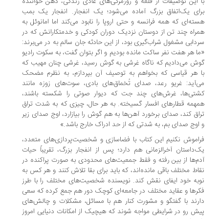
 این توصیفات از قلعه و روزمرگی‌های عادی زندگی، ذهن خواننده
ای یک‌اتفاق بزرگ آماده می‌شود؛ یک انفجار. انفجار یک بمب
ته‌ای که همه فرانسه و حتی اروپا را نابود می‌کند اما امانوئل به
راه چند تن از دوستان نزدیک دوران کودکی و خدمتکارانش که در
دابی مشغول شراب‌گیری بود، از این حادثه جان سالم به در می‌برند:
ا هر هفت نفر ساکت مانده بودیم و اگر بتوان گفت، به سکوت رادیو
ش می‌دادیم که ناگاه غرشی به گوش رسید، غرشی چنان مهیب که
 هر قیاسی که بخواهم به توصیف آن بپردازم، به نظرم مضحک
‌آید: غریو رعد، صدای تُخماق‌های بادی، سوت‌های زوزه مانند
تی‌ها، غرش‌های چند جت که دیوار صوتی را شکسته باشند،
همه قطارهای افسار گسیخته. به هر حال، چیزی که به شدت تراق
اق کند، صدای برخورد آهن‌ها به هم گوش را بیازارد، اوج صدای زیر
اوج صدای بم، به شدتی که از حد ادراک خارج باشد.»
اموش نکنیم این کتاب با فضاسازی و شخصیت‌پردازی‌های متعدد،
‌داستان آخرالزمانی هم دارد؛ پس از انفجار بزرگ، تقریباً حیات
م‌ها از بین رفته و فقط جمعیت‌های محدودی به صورت پراکنده در
اط مختلف باقی مانده‌اند، که باید برای بقا تلاش کنند و هر کس به
به خود ایفای نقش کند. نویسنده شخصیت‌های مختلف را با طرز
رها و عقاید مختلف در جامعه‌ای کوچک دور هم جمع کرده که سعی
رند با گفتگو و مشورت کنار هم با مسائل، مشکلات و چالش‌های
ش رو در شرایطی مواجه شوند که هیچیک از امکانات دنیایی امروز