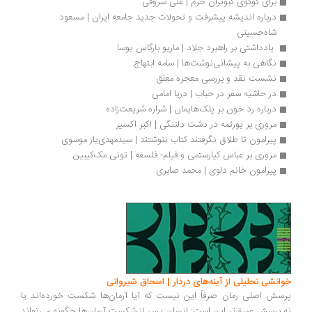
برای کوکوی کبوتران حرم | علی شروقی
درباره اندیشه پیشرفت و تحولات جدید جامعه ایران | مسعود 
شاه‌حسینی
 یادداشتی بر راهبرد جلاد | ماریو بارگاس یوسا
نگاهی به پیشانی‌نوشت‌ها | سامه ابتهاج
نشست نقد و بررسی معجزه معلق
در حاشیه سفر در حباب | دریا امامی
درباره رد خون بر پلک‌هایمان | شراره شریعت‌زاده
مروری بر یورتمه در دشت دلتنگی | اکبر اکسیر
پیرامون تا طلاق نگرفتند کتاب ننوشتند | سیدمهدی‌یار موسوی
مروری بر عباس کیارستمی و فیلم- فلسفه | تونی مک‌کیبین
پیرامون خانم دلوی | محمد صابری
انشی تحلیلی از آینه‌های دردار | اسحاق شیروانی
سش اصلی رمان صرفاً این نیست که آیا آرمان‌ها شکست خورده‌اند یا
.پرسش عمیق‌تر این است: انسان پس از شکست آرمان‌ها چگونه می‌تواند