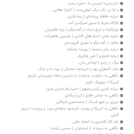
«ترینیتی» اوریس به «نون» رسید
و اما زن نام دیگر تنهایی‌ست | آنژیلا عطایی
درباره حافظه پروانه‌ای | رضا فکری
کارآگاه ماریلا با سبیل اسرارآمیز آمد
مورتالیته و جیغ سیاه در گفت‌وگو با زویا طاوسیان
درباره رقص آدمک‏‌های کاغذی | یاسمین طاهرزاده
سالتو در گفت‌وگو با مهدی افروزمنش
درباره رمان محمود | پریسا صادقیه
درباره فتوپلی | علی غزالی‌فر
مرگ در ونیز | توماس مان
ملک الشعرای بهار و تاریخچه سه‌سال و نیمه ما و جنگ
نگاهی به حکومت وحشت یا بدترین حمله تروریستی تاریخ 
آمریکا | نیویورک تایمز
درباره اولین رئیس‌جمهور | حمیدرضا امیدی سرور
نگاهی به جشن طلاق | ثریا بیگدلی
مروری بر شهر شرنگ | محمدمعین شرفائی
نگاهی به آمریکا و روسیه: تاریخچه رابطه‌ای سرد و پیچیده | مریم 
گنجی
نقد آثار گلشیری با احضار مغان
نگاهی به سپیدتر از استخوان | حسین پاینده