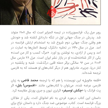
روبر مرل یک فرانسوی‌زاده در تبسه الجزایر است که سال ۱۹۰۸ متولد
. پدرش در جنگ جهانی اول در تنگه داردانل کشته شد و خودش
 وقتی جنگ جهانی دوم شروع شد به استخدام ارتش فرانسه در
آمد. مرل در سال ۱۹۴۰ در تخلیه دانکرک توسط آلمان‌ها به اسارت در
د و پس از آزادی، به نوشتن رو آورد. «مرگ کسب و کار من است»
یکی از آثار شناخته‌شده او در بازار نشر ایران است. مرل ۲۸ مارس سال
۲۰۰۴ در سن ۹۶ سالگی براثر حمله قلبی درگذشت. شنبه و یکشنبه در
ار دریا، جزیره، مادراپور هم از دیگر کتاب‌های او هستند که به فارسی
جمه شده‌اند.
لعه مالویل» این نویسنده را هم که با ترجمه
محمد قاضی
به زبان
رسی عرضه شده، می‌توان با کتاب‌هایی مانند «
افسوس! بابل
» اثر
 فرانک یا «
چکش لوسیفر
» اثرلری نیون و جری پورنل مقایسه کرد.
ستان این کتاب درمورد فردی به نام امانوئل کنت، یکی از ملاکان
رگ فرانسه است. کتاب، موضوعی ضد جنگ دارد و داستان نزاع برای