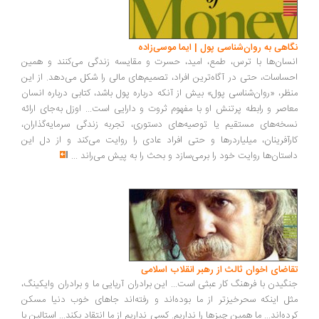
اهی به روان‌شناسی پول | ایما موسی‌زاده
سان‌ها با ترس، طمع، امید، حسرت و مقایسه زندگی می‌کنند و همین
ساسات، حتی در آگاه‌ترین افراد، تصمیم‌های مالی را شکل می‌دهد. از این
ظر، «روان‌شناسی پول» بیش از آنکه درباره پول باشد، کتابی درباره انسان
اصر و رابطه پرتنش او با مفهوم ثروت و دارایی است... اوزل به‌جای ارائه
خه‌های مستقیم یا توصیه‌های دستوری، تجربه زندگی سرمایه‌گذاران،
رآفرینان، میلیاردرها و حتی افراد عادی را روایت می‌کند و از دل این
ستان‌ها روایت خود را برمی‌سازد و بحث را به پیش می‌راند
...
اضای اخوان ثالث از رهبر انقلاب اسلامی
گیدن با فرهنگ کار عبثی است... این برادران آریایی ما و برادران وایکینگ،
ل اینکه سحرخیزتر از ما بوده‌اند و رفته‌اند جاهای خوب دنیا مسکن
ده‌اند... ما همین چیزها را نداریم. کسی نداریم از ما انتقاد بکند... استالین با