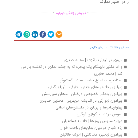
 در اختیار ندارند.
.
.
..............
...............
تجربه‌ی زندگی دوباره
|
|
رفی و نقد کتاب
رمان خارجی
مروری بر نبوغ ناباکوف | محمد صابری
و اما تکثیر نابهنگام یک پنجره که به چشم‌اندازی در گذشته باز می 
شد | محمد صابری
استادیوم دماسنج جامعه است | گفت‌وگو
پیرامون داستان‌های جنون اخلاقی | ثریا بیگدلی
پیرامون زندگی خصوصی درختان | ماهان سیارمنش
پیرامون زنوارگی در اندیشه ابن‌عربی | مجتبی حدیدی
پهلوان‌بانوها و پریان در داستان‌های ایرانی
نفوس مرده | نیکولای گوگول
درباره سرزمین رویاها | فاطمه صناعتیان
رژه اشباح در میان رمان‌های راحت خوان
پیرامون زنجیره مک‌کنتی | انوشه قناتیان