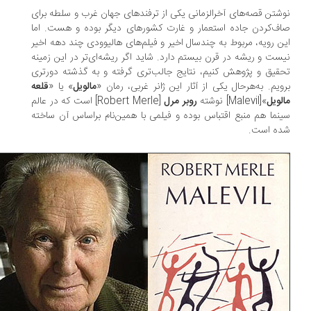
شتن قصه‌های آخرالزمانی یکی از ترفندهای جهان غرب و سلطه برای
ف‌کردن جاده استعمار و غارت کشورهای دیگر بوده و هست. اما
ن رویه، مربوط به چندسال اخیر و فیلم‌های هالیوودی چند دهه اخیر
ست و ریشه در قرن بیستم دارد. شاید اگر ریشه‌ای‌تر در این زمینه
قیق و پژوهش کنیم، نتایج جالب‌تری گرفته و به گذشته دورتری
ویم. به‌هرحال یکی از آثار این ژانر غربی، رمان «
مالویل
» یا «
قلعه
لویل
»[Malevil] نوشته
روبر مرل
[Robert Merle] است که در عالم
نما هم منبع اقتباس بوده و فیلمی با همین‌نام براساس آن ساخته
ه است.