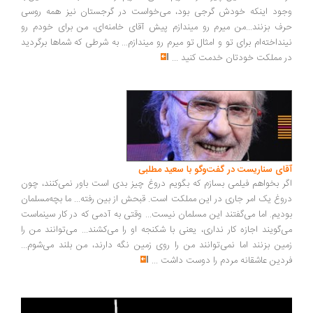
ود اینکه خودش گرجی بود، می‌خواست در گرجستان نیز همه روسی
ف بزنند...من میرم رو میندازم پیش آقای خامنه‌ای، من برای خودم رو
نداخته‌ام برای تو و امثال تو میرم رو میندازم... به شرطی که شماها برگردید
 مملکت خودتان خدمت کنید
...
ای سناریست در گفت‌وگو با سعید مطلبی
ر بخواهم فیلمی بسازم که بگویم دروغ چیز بدی است باور نمی‌کنند، چون
وغ یک امر جاری در این مملکت است. قبحش از بین رفته... ما بچه‌مسلمان
دیم. اما می‌گفتند این مسلمان نیست... وقتی به آدمی که در کار سینماست
‌گویند اجازه کار نداری، یعنی با شکنجه او را می‌کشند... می‌توانند من را
ین بزنند اما نمی‌توانند من را روی زمین نگه دارند، من بلند می‌شوم...
دین عاشقانه مردم را دوست داشت
...