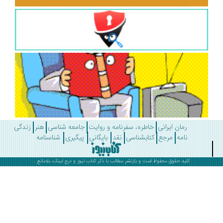
رمان ایرانی
خاطره، سفرنامه و روایت
جامعه شناسی
هنر
زندگی
نامه
مرجع
کتابشناسی
نقد
بایگانی
پیگیری
شناسنامه
کلیه حقوق محفوظ است و بازنشر مطالب با ذکر
کتاب نیوز
و درج لینک، بلامانع .