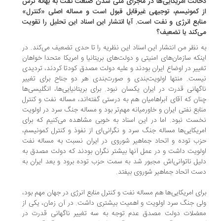
الت امریکایی‌ها در ماجرای ملی شدن صنعت نفت به بهانه ترس
 کمونیسم، توجیهی غیرقابل قبول است و مساله اصلی «کنترل»
ابع انرژی و نفت است. آیا انتشار این اسناد این تحلیل را تقویت
‌کند یا تضعیف؟
 نظر من انتشار این اسناد این نظریه را تا حدی تضعیف می‌کند. در
نکه سازمان‌های امنیتی و دولت‌های بریتانیا و امریکا متحدا خواهان
ییر در اوضاع ایران بودند و علیه دولت مصدق کودتا کردند، تردیدی
ست. منتها اولویت‌بندی و صورت‌بندی هر دو جناح برای تغییر
گهانی قدرت در ایران یکسان نبود. برای بریتانیایی‌ها، انگلیسی‌ها
ان که آقای آبراهامیان هم به درستی گفته‌اند، مساله نفت و کنترل
ابع نفتی ایران و خاورمیانه مهم‌تر بود و مساله جنگ سرد در اولویت
ست نبود. اما در این اسناد به خوبی مشاهده می‌کنیم که برای
ریکایی‌ها مساله جنگ سرد و نگرانی‌ای از نفوذ و کنترل کمونیسم،
ب توده و اتحاد جماهیر شوروی در ایران نسبت به مساله نفت
لویت داشت و در عمل آنها بیشتر نگران بودند که دولت مصدق به
یل ناتوانی‌اش مجبور شد به سمت حزب توده برود و بعد ایران به
ت اتحاد جماهیر شوروی بیفتد.
ای امریکایی‌ها هم مساله نفت و کنترل منابع انرژی در جهان مهم بود،
ی جنگ سرد اولویت و اهمیت بیشتری داشت. در آن زمان، یکی از
ضلات دولت مصدق عدم توجه به سه تغییر ناگهانی قدرت در