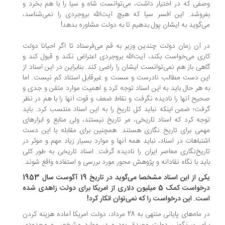
فی که در اختیار داشت، می‌توانست شاه و سیا را با هم بخرد و
روشد. این افسر سیا که هیچ آیت‌الله بروجردی را نمی‌شناسد،
‌گوید به ایشان پول بدهیم تا به دولت مشاوره بدهد!
 آن زمان دولت چندین وزیر به قم می‌فرستاد تا اگر احیانا دولت
ری می‌خواست بکند، آیت‌الله بروجردی اعتراض نکند و قبول کند و
هی باز هم نمی‌توانست ایشان را راضی کند. بنابراین در این اسناد از
ن دست مطالب نادرست و سست و غیرقابل استناد کم نیست. اما
 هر حال باید به این اسناد توجه کرد و اهمیت موارد متقن و جدی و
یح آنها را نادیده نگرفت و نقاط ضعف و قوت آنها را با هم در نظر
فت؛ ضمن اینکه نباید کل تاریخ را به این اسناد منتسب کرد. باید
جه کرد که اسناد تاریخی، مر تاریخ نیستند، ولی منابع و ابزارهای
می برای تاریخ نگاری هستند. همچنین برای مقابله با این دست
تباهات در اسناد، نباید همه آنها و موارد بسیار زیاد مهم و موثر در
ریخ‌نگاری معاصر ایران را نادیده گرفت. اسناد تاریخی به طور کلی
ید با نگاه نقادانه و پژوهش محور مورد بررسی و استفاده واقع شوند.
یکی از این اسناد مشخصا می‌گوید در تاریخ 19 آگوست سال 1953
درخواست کمک 5 میلیون دلاری از امریکا برای دولت زاهدی شده
ت. این درخواست را که نمی‌توان انکار کرد!
در ماه‌های پایانی منتهی به 28 مرداد، دولت امریکا آماده هزینه کردن