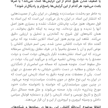
 ضعیف شدن هیچ کدام از این گرایش‌ها کمک نمی‌کند؟ یا صرفا
عث می‌شود هر کدام از این گرایش‌ها راسخ‌تر و رادیکال‌تر شوند؟
 خاطر جو به‌شدت سیاست‌زده پژوهش در ایران یکی از مصیبت‌هایی
 انتشار این اسناد در ایران به بار می‌آورد، این است که این اسناد به
ل معروف هنوز مرکب چاپ‌شان خشک نشده و بسیاری هنوز اصل
ها را ندیده و ورق نزده‌اند، چه برسد به اینکه دقیق بخوانند، در
ان ثانیه‌های اول شروع به گمانه‌زنی و تحلیل و ارزیابی دقیق
‌کنند. شاهد این بودیم هنوز این اسناد آنلاین نشده بود که برخی
تند حالا که خیانت کاشانی محرز شده، پس اسم خیابان کاشانی را
ض کنیم و آن را مصدق بنامیم! یا در طرف مقابل روزنامه‌ای سرمقاله
‌زند که این اسناد نشان‌دهنده تکرار بازی‌های دولت است و دولت
دق را به دولت روحانی تشبیه می‌کند و می‌گوید این یک دولت در
ل سقوط است. متوجه هستید که مساله من اساسی‌تر از نامگذاری
 خیابان و مطالبه در دست داشتن خیابانی به نام مصدق در تهران
ت. یکی از معضلات عدم توجه دقیق به اسناد تاریخی این است که
 ایران به این نوع منابع در جوی به‌شدت سیاست‌زده توجه می‌شود.
 چنین جوی سیاستمدارانی که خواسته یا ناخواسته حالت «خود
رخ پنداری» دارند، وارد صحنه می‌شوند و مثل همه مسائل دیگر
ریخ و تاریخ نویسی و اسناد تاریخی را ابزار و دستمایه فوتبال سیاسی
خلی و وسیله آبروبری و آبروخری از این و آن قرار می‌دهند.
فاقا موضوع آیت‌الله کاشانی این روزها در رسانه‌ها و شبکه‌های