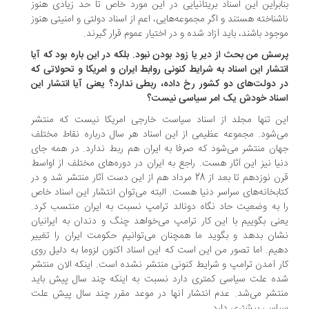
ابراین این اسناد بریتانیایی در این مورد خاص تا حد زیادی هنوز
شناخته هستند و اگر مجموعه‌هایی، اعم از اسناد دولتی و امنیتی هنوز
جود باشند، باید آزاد شده و در اختیار عموم قرار گیرند.
سش من بحث از دیر یا زود بودن نبود. بلکه در این باره بود که آیا
تشار این اسناد به شرایط کنونی روابط ایران و امریکا و تحولاتی که
 دولت‌های دو کشور رخ داده، ربطی ندارد؟ یعنی آیا انتشار این
ناد خودش یک امر سیاسی نیست؟
ن تنها مجلد از اسناد سیاست خارجی امریکا نیست که منتشر
‌شود. مجموعه عظیمی از این اسناد هر سال درباره نقاط مختلف
ان منتشر می‌شود که صرفا به ایران هم ربط ندارد. در همه جای
یا نیز این آثار هست. راجع به ایران در دوره‌های مختلف از اواسط
قرن نوزدهم تا بعد از 28 مرداد هم از این دست آثار منتشر شد و در
ابخانه‌های سراسر دنیا هست. البته می‌توان انتشار این اسناد خاص
 به وضعیت حاد نگاه دونالد ترامپ نسبت به ایران منتسب کرد.
نی بگوییم با این کار ترامپ می‌خواهد چنگ و دندان به ایرانیان
ان بدهد و بگوید ما همچنان می‌توانیم حکومت ایران را تغییر
یم. اما تصور من این است که این اسناد اکنون لزوما به دلیل روی
ر آمدن ترامپ و شرایط کنونی منتشر نشده است. اینکه الان منتشر
ه علت سیاسی کمتری دارد نسبت به اینکه چند سال پیش باید
تشر می‌شد. عدم انتشار آنها در موعد مقرر چند سال پیش علت
اسی بیشتری دارد.