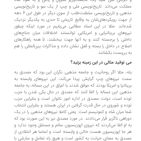
حرکتی ملی علیه یک نخست‌وزیر معزول و یاغی و به سود شاه
لکت می‌داند. تاریخ‌نویسی ملی و چپ از یک سو و تاریخ‌نویسی
مذهبی و تاریخ‌نویسی سلطنت‌طلب از سوی دیگر در طول این 6 دهه
 جهت رویکردهای‌شان به وقایع تاریخی تا حدی به یکدیگر نزدیک
ه‌اند. مثلا در این اسناد مطالبی می‌یابیم در مورد اینکه چطور
روهای بریتانیایی و امریکایی توانستند اختلافات میان جناح‌های
خلی را برجسته کنند و به آنها جهت ببخشند، تا همه راهکارهای
لاح در داخل را بسته و قفل نشان داده و مذاکرات بین‌المللی را هم
 بن‌بست بکشانند.
 توانید مثالی در این زمینه بزنید؟
ه، مثلا اگر روحانیت و جامعه مذهبی نگران این بود که مصدق به
ت نیروهای چپ گرایش پیدا می‌کند، این نیروهای وابسته به
یتانیا و امریکا بودند که موفق شدند با اغراق در این مساله، به جامعه
هبی این مساله را القا کنند که مصدق در حال یکی شدن با حزب
ده است، دولت مصدق در اداره امور ناتوان است و بنابراین حزب
ده و شوروی در حال قدرت گرفتن در ایران هستند و بنابراین انتخاب
ا میان شاه و کمونیسم است. یعنی کاملا نیروهای مذهبی را در یک
راهی ناگزیر قرار می‌دادند. در مورد مصدق نیز به این صورت بود که
 او القا می‌کردند که نیروی اپوزیسیون سالم و مستقل وجود ندارد و
 جا اپوزیسیون هست خائن و وابسته است و اساسا هر انتقادی از
دق به معنای خیانت به کشور است و هیچ راه تعامل و سازشی با