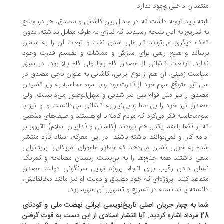
تقدان داخلی وجود ندارد.
بته باید توجه داشت که در جدال بین کاشانی و مصدق، هر دو جناح
 تدریج به این نتیجه رسیدند که نیازی به طرف مقابل نداشته، بدون
ک دیگری می‌تواند کار ملی شدن نفت و تبعات آن را به سامان
ساند و هیچ راهی برای سازش و مماشات و تقسیم قدرت وجود
ارد. توقعات کاشانی از مصدق گاه بجا ولی گاه بالا بود. در سپهر
است زمینی، آن هم از نوع ایرانی، کاشانی به عنوان ناجی مصدق در
 تیر متوقع سهم خود از قدرت بود و با سوء محاسبه به زیر کشیدن
دق را نیز مثل قوام سی تیر شدنی و سهل‌الوصول می‌دانست. ولی
دق نیز خود را بی‌اعتنا و بی‌نیاز به کاشانی می‌دانست و او نیز با
ءمحاسبه فکر می‌کرد که مردم کاملا با او هستند و طیف‌های مذهبی
 از قضا با هم یکدل هم نبودند (کاشانی و فداییان اسلام) تاثیری بر
امه کار او نمی‌توانند داشته باشند. در این معرکه، اسناد تازه منتشر
ه به خوبی نشان می‌دهد که چطور ماموران امریکایی- بریتانیایی
ی داشتند همه جناح‌ها را به بن‌بست رسیدن مصالحه و کمرنگ
ان دادن رقیب برای انجام پروژه نهایی سرنگونی دولت مصدق
قاعد کنند. پروژه‌ای که خود مصدق و دولت او نیز مانند مخالفانش،
نسته یا ندانسته در تسریع و تسهیل آن سهیم بود.
ا به چهار جریان اصلی تاریخ‌نویسی ایرانی نهضت ملی و کودتای
28 مرداد اشاره کردید. آیا انتشار اسنادی از این دست به قوت گرفتن