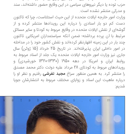
ب توده یا دیگر نیروهای سیاسی در این وقایع حضور داشته‌اند، سند
مدرکی منتشر نشده است.
ارت امور خارجه ایالات متحده از این حیث استثناست، چرا که تاکنون
ت کم دو بار اسنادی را درباره این رویدادها منتشر کرده و از
شه‌ای از نقش ایالات متحده در وقایع مربوط به کودتا و سایر مسائل
تبط با آن پرده برداشته؛ ضمن آنکه سیاستمداران امریکایی تاکنون
د بار در این زمینه اظهارنظر کرده‌اند و نقش کشور خود را در مداخله
در امور داخلی ایران پذیرفته‌اند. در تاریخ 25 خرداد (15 ژوئن) سال
ری نیز وزارت امور خارجه ایالات متحده یک جلد از اسناد مربوط به
روابط ایران و امریکا در دهه 1950 (1330-1320 خورشیدی) و
رویدادهای مربوط به کودتای 28 مرداد علیه دولت دکتر محمد مصدق
 منتشر کرد. به همین منظور سراغ
مجید تفرشی
رفتیم و نظر او را
باره ماهیت این اسناد و زوایای مختلف مربوط به انتشارشان جویا
یم: