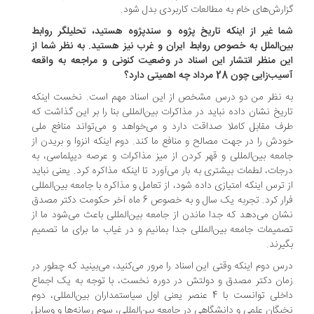
ارش‌های خام به مطالعات کاربردی بدل شود.
ا غیر از اینکه تاریخ پژوه و سندپژوه هستید، تحلیلگر روابط
ن‌الملل به خصوص روابط ایران و غرب نیز هستید. به نظر شما از
ن منظر انتشار این اسناد در وضعیت کنونی و مراجعه به واقعه
‌زایی چون 28 مرداد چه اهمیتی دارد؟
 نظر من دو درس مشخص از این اسناد مهم است. نخست اینکه
ریخ نشان داده نباید در مذاکرات بین‌المللی بنا را بر این گذاشت که
ف مقابل کاملا صداقت دارد و می‌خواهد و می‌تواند منافع ملی
دش را در جهت مصالح و منافع ما کند. دوم اینکه انزوا و بریدن از
معه بین‌المللی و قهر کردن از میز مذاکرات و عرصه دیپلماسی، به
جات، لطمات بیشتری به بار می‌آورد تا اینکه مذاکره کرد. یعنی نباید
 ترس اینکه امتیازی داده شود، از تعامل و مذاکره با جامعه بین‌المللی
فرار کرد. تجربه یک سال و به خصوص 6 ماه آخر حکومت دکتر مصدق
ان می‌دهد که جدا ماندن از جامعه بین‌المللی باعث می‌شود ما از
میمات جامعه بین‌المللی جدا بمانیم و در غیاب ما برای ما تصمیم
یرند.
س دوم اینکه وقتی این اسناد را مرور می‌کنید، می‌بینید که چطور در
ان دکتر مصدق و دولتش در دوره نخست، با توجه به یک اجماع
داخلی توانست با 4 عنصر یعنی اول سیاستمداران بین‌المللی، دوم
بگان علمی و دانشگاهی در جامعه بین‌المللی، سوم رسانه‌ها و وسایل