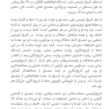
از منظر تاریخ نویسی ملی، آیت‌الله ابوالقاسم کاشانی در 60 سال پیش،
 طور مستقل در تضعیف و برکناری مصدق نقش داشت، الان تعابیر
د و ناروایی به کار می‌رود.
 نظر تاریخ نویسی ملی، مصدق و دولت او بری از خطا و اشتباه بوده
مطلقا هیچ اپوزیسیون مستقل و سالمی نیز در برابر او وجود نداشته
ت. هر چه او و یارانش در هر مقطعی کردند کاملا درست و بری از
تقاد بود و همه مخالفان خطاکار و مزدور بودند. در تاریخ نویسی
هبی نیز مصدق کاملا خطاکار بوده و سرنگونی دولت او نیز عمدتا به
یل اشتباهات خودش بوده است. البته باید توجه داشت که در این
له از تاریخ‌نگاری، روایت مذهبی سنتی، روایت حامیان آیت‌الله
شانی، روایت فداییان اسلام و روایت رسمی تاریخ‌نگاری بعد از انقلاب
 هم اختلافات و زاویه‌بندی‌های جدی هم دارند. از نظر تاریخ‌نویسی
تی چپ، سرنگونی مصدق ترکیبی از دخالت خارجی و محافظه‌کاری
 بود. این تاریخ‌نگاری در ابتدا مصدق را محافظه‌کار اشرافی
مردمی می‌دانست، ولی به تدریج به سمت هواخواهی از مصدق
دیک شد و پس از فروپاشی شوروی عملا با تاریخ‌نگاری ملی‌گرا هم
ی شد.
ریخ‌نویسی سلطنت‌طلب نیز اساسا برکناری دولت مصدق را اقدامی
قانونی و داخلی و حاصل اشتباهات و خیانات او می‌داند و حادثه 28
داد را نه یک کودتا با حمایت خارجی که یک «قیام در راه سلطنت»