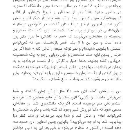
سازمان CIA به آقای کاشانی پول داده است. من در جریان همایش
پنجاهمین سالگرد 28 مرداد در سالن سنت آنتونی دانشگاه آکسفورد
در حضور حدود 300 نفر از محققان و تاریخ پژوهان، از آقای
زیوروفسکی سوال کردم و بعد از آن هم چند بار دیگر این پرسش
رار شد و آخرین بار نیز در تابستان گذشته در کنفرانس دوسالانه
ران‌شناسی در وین از او پرسیدم که شما به عنوان یک استاد محترم و
برجسته در مقاله‌تان می‌گویید که «سیا به کاشانی 10 هزار دلار پول
ده است و من این را از یک افسر بازنشسته سیا که نمی‌توانم
مش را بگویم، شنیده‌ام و نمی‌توانم منبعم را فاش کنم.» شما اگر این
ف را بدون ارایه سند مشخص و قابل ردیابی راجع به یک شخصیت
ریکایی گفته بودید، حتما اعتبار و کارتان را از دست می‌دادید و به
دان می‌افتادید، زیرا بدون امکان اثبات، اتهام بزرگ خیانت به مملکت
پول گرفتن از یک سازمان جاسوسی خارجی را به آن فرد زده‌اید. ولی
لا مدعی می‌شوید که نمی‌توانید منبع شفاهی را بگویید؟
من به ایشان گفتم الان هم 30 سال از آن زمان گذشته و شما
ی‌توانی منبعت را بگویی؟ الان احتمالا آن منبع شفاهی شما مرده و
تخوانش هم پوسیده است. اگر یک دانشجوی شما در مقاله‌ای
عی شود که مثلا کوروش کبیر وجود نداشته باشد و بگوید منابعش را
ی‌تواند اعلام و فاش کند و شما باید بی‌مدرک و سند نظر مرا
ذیرید، شما به او چه می‌گویید؟! بنابراین چنین ادعایی الان حدود سه
ه است در کشور ما مطرح می‌شود و خیلی‌ها نیز به دلیل مواضع