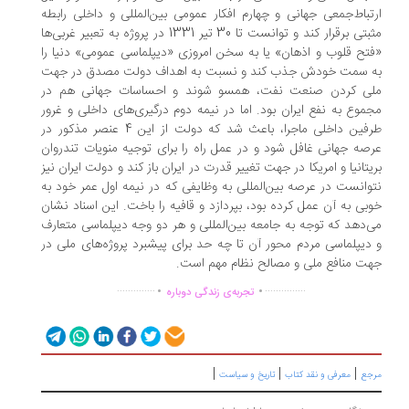
تباط‌جمعی جهانی و چهارم افکار عمومی بین‌المللی و داخلی رابطه
مثبتی برقرار کند و توانست تا 30 تیر 1331 در پروژه به تعبیر غربی‌ها
تح قلوب و اذهان» یا به سخن امروزی «دیپلماسی عمومی» دنیا را
 سمت خودش جذب کند و نسبت به اهداف دولت مصدق در جهت
ی کردن صنعت نفت، همسو شوند و احساسات جهانی هم در
موع به نفع ایران بود. اما در نیمه دوم درگیری‌های داخلی و غرور
طرفین داخلی ماجرا، باعث شد که دولت از این 4 عنصر مذکور در
صه جهانی غافل شود و در عمل راه را برای توجیه منویات تندروان
یتانیا و امریکا در جهت تغییر قدرت در ایران باز کند و دولت ایران نیز
وانست در عرصه بین‌المللی به وظایفی که در نیمه اول عمر خود به
بی به آن عمل کرده بود، بپردازد و قافیه را باخت. این اسناد نشان
‌دهد که توجه به جامعه بین‌المللی و هر دو وجه دیپلماسی متعارف
دیپلماسی مردم محور آن تا چه حد برای پیشبرد پروژه‌های ملی در
ت منافع ملی و مصالح نظام مهم است.
.
.
..............
...............
تجربه‌ی زندگی دوباره
|
|
|
جع
معرفی و نقد کتاب
تاریخ و سیاست