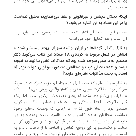
د و بزرگ‌ترین بازنده و ضررکننده این کار غیرقانونی نیز خود دکتر
دق بود.
نکه انحلال مجلس را غیرقانونی و غلط می‌شمارید، تحلیل شماست
 در این اسناد به آن اشاره می‌شود؟
 در این اسناد به آن اشاره شده، هم اسناد رسمی داخل ایران موید
 است و هم تحلیل خود من است.
 تازگی کتاب کودتاها در ایران نوشته سهراب یزدانی منتشر شده و
ایشان در فصل مربوط به کودتای 28 مرداد این کتاب می‌گوید دکتر
دق به درستی متوجه شده بود که مذاکرات نفتی بنا نبود به نتیجه
سد و هدف اصلی غرب و مخالفان مصدق سرنگونی دولت بود. آیا
ناد به بحث مذاکرات اشاره‌ای دارند؟
 نظر من تا زمانی که حزب کارگر در بریتانیا و حزب دموکرات در امریکا
 کار بود، مذاکرات خیلی جدی و کاملا واقعی پیش می‌رفت. اینکه
اکرات و پیشنهادها منصفانه بود یا نه، بحث دیگری است. اما اینکه
 مذاکرات از ابتدا ساختگی بود و هدف از همان اول کار سرنگونی
دق بود را اصلا قبول ندارم. تا زمانی که وحدت داخلی وجود
اشت، مخالفان به طور کامل از دولت ناامید نشده بودند و به این
یجه نرسیده بودند که باید به هر قیمتی دولت را سرنگون کرد و
لت و نخست‌وزیر نیز روحیه تعامل و ائتلاف را از دست داد و به
ساس بی‌نیازی به منتقدان و متحدان نرسیده بود، بریتانیا و جامعه