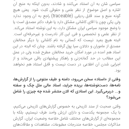
اسی شان به آن استناد می‌کنند و شادند، بدون اینکه به منبع آن
اره و اصل موضوع از نظر علمی و حقوقی ثابت شود. یعنی هیچ
گونه منبع و سند قابل ردیابی (traceable) راجع به آن وجود ندارد
ی یکی چون با آقای کاشانی مشکل دارد یا طرف دکتر مصدق است یا
 وضع موجود سیاسی ایران مشکل دارد، به این نوشته استناد می‌کند.
 نظر علمی و تخصصی و فنی این کار نادرست و غیرحرفه‌ای است.
بته هیچ بعید نیست که کسانی به نام کاشانی یا دیگر مخالفان
دق از ماموران و دلالان سیا پول گرفته باشند. چنان که البته در این
ناد هم آمده در مورد امکان خرید مخالفان مطرح شده ولی در عمل
ن مطالب در حد گمانه‌زنی و راهکار پیشنهادی باقی می‌ماند و از
رایی شدن آن اطلاعی در دست نیست و قابل استناد هم نخواهد
د.
تی از «اسناد» سخن می‌رود، دامنه و طیف متنوعی را از گزارش‌ها،
مه‌ها، دست‌نوشته‌ها، بریده جراید، اسناد مالی مثل چک و سفته
.. دربرمی‌گیرد. این اسنادی که الان منتشر شده چه چیزی را شامل
‌شود؟
تی صحبت از سند تاریخی به خصوص گزارش‌های تاریخی می‌کنیم،
 یک مجموعه یکدست و دارای ارزش واحد طرف نیستیم، بلکه با
موعه‌ای از گزارش‌های مختلف شامل خلاصه وضعیت ایران، گزارش
اکرات مجلس، خلاصه مندرجات مطبوعات، مشاهدات و ملاقات‌های