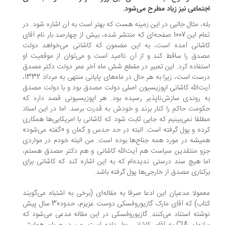
تماعی نیز زیاد مطرح می‌شود.
ه، مثال جالبی در این زمینه هست که بهتر است به آن اشاره شود. در
تمام این 1007 صفحه‌ای که منتشر شده، بیش از چهارصد بار نام آقای
شانی آمده است، به این مضمون که کاشانی می‌خواهد دولت
دق را ساقط کند و از آن ناامید است و می‌توان از موقعیت او
تفاده کرد. این تعبیر در مقطع شش ماه آخر عمر دولت دکتر مصدق
درست است، زیرا به هر حال در ماه‌های پایانی منتهی به مرداد 1332،
ت‌الله کاشانی اپوزیسیون اصلی دولت مصدق بود و با دولت مصدق
 روندی سازش‌ناپذیر رسیده بود. هر اپوزیسیونی قصد دارد که
ومت حاکم را کنار بزند و خودش به قدرت برسد. اما در این اسناد
لقا نمی‌بینیم که جایی ثابت شود که کاشانی با امریکایی‌ها همکاری
ده و پول گرفته است. البته در حد حدس و گمان و «گفته می‌شود»
یشه در مورد همه جناح‌ها بوده است. من البته خودم در مواردی
و منتقدین سیاست هم آیت‌الله کاشانی و هم دکتر مصدق هستم،
ا هیچ سند درستی ندیده‌ام که به این اشاره کند که کاشانی برای
کناری مصدق از خارجی‌ها پول گرفته باشد.
مولا مدعیان این ادعا صرفا به مقاله‌ای (برخی به اشتباه می‌گویند
کتاب) که آقای مارک گازیوروفسکی دوست عزیزم، حدود30 سال پیش
شته استناد می‌کنند. گازیوروفسکی در این مقاله مدعی می‌شود که