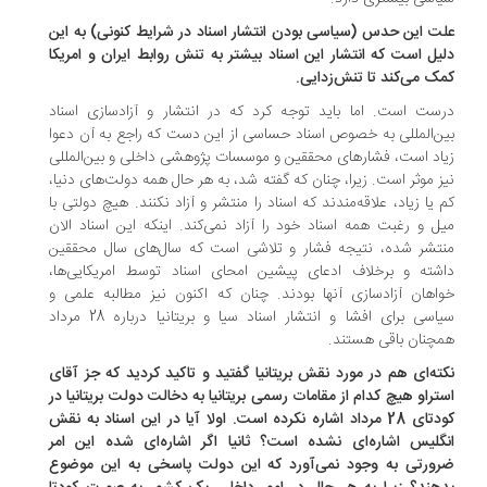
ت این حدس (سیاسی بودن انتشار اسناد در شرایط کنونی) به این
یل است که انتشار این اسناد بیشتر به تنش روابط ایران و امریکا
ک می‌کند تا تنش‌زدایی.
ست است. اما باید توجه کرد که در انتشار و آزادسازی اسناد
ن‌المللی به خصوص اسناد حساسی از این دست که راجع به آن دعوا
اد است، فشارهای محققین و موسسات پژوهشی داخلی و بین‌المللی
ز موثر است. زیرا، چنان که گفته شد، به هر حال همه دولت‌های دنیا،
 یا زیاد، علاقه‌مندند که اسناد را منتشر و آزاد نکنند. هیچ دولتی با
ل و رغبت همه اسناد خود را آزاد نمی‌کند. اینکه این اسناد الان
تشر شده، نتیجه فشار و تلاشی است که سال‌های سال محققین
شته‌ و برخلاف ادعای پیشین امحای اسناد توسط امریکایی‌ها،
اهان آزادسازی آنها بودند. چنان که اکنون نیز مطالبه علمی و
سیاسی برای افشا و انتشار اسناد سیا و بریتانیا درباره 28 مرداد
چنان باقی هستند.
ته‌ای هم در مورد نقش بریتانیا گفتید و تاکید کردید که جز آقای
تراو هیچ کدام از مقامات رسمی بریتانیا به دخالت دولت بریتانیا در
کودتای 28 مرداد اشاره نکرده است. اولا آیا در این اسناد به نقش
گلیس اشاره‌ای نشده است؟ ثانیا اگر اشاره‌ای شده این امر
ورتی به وجود نمی‌آورد که این دولت پاسخی به این موضوع