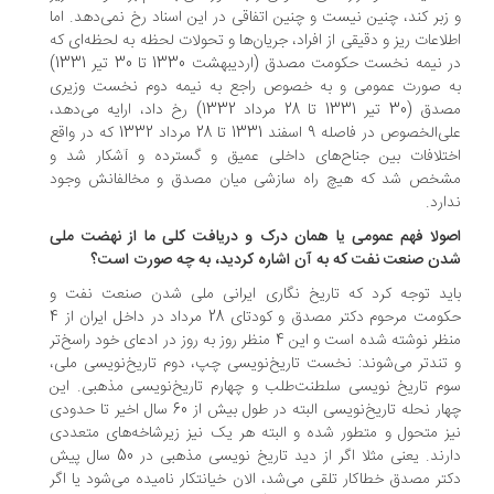
زبر کند، چنین نیست و چنین اتفاقی در این اسناد رخ نمی‌دهد. اما
لاعات ریز و دقیقی از افراد، جریان‌ها و تحولات لحظه به لحظه‌ای که
در نیمه نخست حکومت مصدق (اردیبهشت 1330 تا 30 تیر 1331)
 صورت عمومی و به خصوص راجع به نیمه دوم نخست وزیری
مصدق (30 تیر 1331 تا 28 مرداد 1332) رخ داد، ارایه می‌دهد،
علی‌الخصوص در فاصله 9 اسفند 1331 تا 28 مرداد 1332 که در واقع
تلافات بین جناح‌های داخلی عمیق و گسترده و آشکار شد و
خص شد که هیچ راه سازشی میان مصدق و مخالفانش وجود
ارد.
ولا فهم عمومی یا همان درک و دریافت کلی ما از نهضت ملی
ن صنعت نفت که به آن اشاره کردید، به چه صورت است؟
ید توجه کرد که تاریخ نگاری ایرانی ملی شدن صنعت نفت و
حکومت مرحوم دکتر مصدق و کودتای 28 مرداد در داخل ایران از 4
منظر نوشته شده است و این 4 منظر روز به روز در ادعای خود راسخ‌تر
تندتر می‌شوند: نخست تاریخ‌نویسی چپ، دوم تاریخ‌نویسی ملی،
م تاریخ نویسی سلطنت‌طلب و چهارم تاریخ‌نویسی مذهبی. این
چهار نحله تاریخ‌نویسی البته در طول بیش از 60 سال اخیر تا حدودی
ز متحول و متطور شده‌ و البته هر یک نیز زیرشاخه‌های متعددی
دارند. یعنی مثلا اگر از دید تاریخ نویسی مذهبی در 50 سال پیش
تر مصدق خطاکار تلقی می‌شد، الان خیانتکار نامیده می‌شود یا اگر