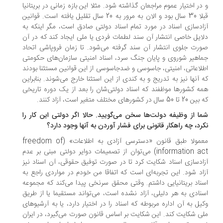
در اختیار عموم مراجعان گذاشته شود. مثلا این بازه زمانی در بریتانیا
قبلا 30 سال بود و الان به مرور به 20 سال تقلیل یافته است. قوانین
ادسازی اسناد در مورد تمام اسناد دولتی صادق است، مگر اینکه به
ایل خاصی انتشار آن سند لطمات فردی یا ملی ایجاد کند که در آن
رت جلوی انتشار آن سند گرفته می‌شود. تا زمان فروپاشی اتحاد
اهیر شوروی و پایان جنگ سرد، اسناد امنیتی سازمان‌های حکومتی
لاعاتی، امنیتی، جاسوسی و ضدجاسوسی از این قوانین مستثنا بودند
 آنها نیز به تدریج و به کندی از این استثنا خارج می‌شوند. بنابراین
ه کشورها موظفند که اسناد دولتی‌شان را بعد از یک دوره تاریخی
5 سال در کشورهای مختلف متغیر است، آزاد کنند.
ا از وظیفه دولت‌ها سخن می‌گویید. حالا اگر دولتی این کار را
رد، چه راهکار قانونی برای فشار آوردن به آنها وجود دارد؟
معمولا طبق قانون «دسترسی آزادی به اطلاعات» (freedom of
information act) می‌توان از تصمیمات دوایر دولتی مبنی بر عدم
ادسازی اسناد شکایت کرد تا در صورت توفیق حقوقی، آن اسناد نیز
اد شود. این تجربه‌ای است که اتفاقا من خودم در مواردی راجع به
ناد بریتانیایی داشتم. وقتی محقق سرنخی پیدا می‌کند که مجموعه
نادی به هر دلیلی، آزاد نشده است، می‌تواند مستقیما یا از طریق
یل به آن اداره مربوطه که اسناد را در اختیار دارد، یا به آرشیوهای
ی شکایت کند. این شکایت بر اساس قانون صورت می‌گیرد، در ایران