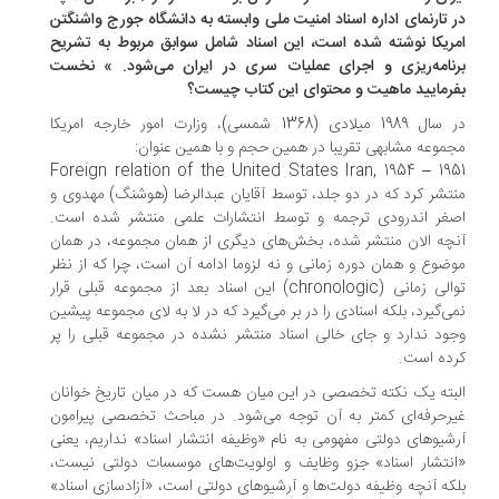
 تارنمای اداره اسناد امنیت ملی وابسته به دانشگاه جورج واشنگتن
ریکا نوشته شده است، این اسناد شامل سوابق مربوط به تشریح
نامه‌ریزی و اجرای عملیات سری در ایران می‌شود. » نخست
رمایید ماهیت و محتوای این کتاب چیست؟
در سال 1989 میلادی (1368 شمسی)، وزارت امور خارجه امریکا
موعه مشابهی تقریبا در همین حجم و با همین عنوان:
Foreign relation of the United States Iran, 1954 – 19
تشر کرد که در دو جلد، توسط آقایان عبدالرضا (هوشنگ) مهدوی و
غر اندرودی ترجمه و توسط انتشارات علمی منتشر شده است.
چه الان منتشر شده، بخش‌های دیگری از همان مجموعه، در همان
ضوع و همان دوره زمانی و نه لزوما ادامه آن است، چرا که از نظر
توالی زمانی (chronologic) این اسناد بعد از مجموعه قبلی قرار
ی‌گیرد، بلکه اسنادی را در بر می‌گیرد که در لا به لای مجموعه پیشین
ود ندارد و جای خالی اسناد منتشر نشده در مجموعه قبلی را پر
ده است.
بته یک نکته تخصصی در این میان هست که در میان تاریخ خوانان
رحرفه‌ای کمتر به آن توجه می‌شود. در مباحث تخصصی پیرامون
شیوهای دولتی مفهومی به نام «وظیفه انتشار اسناد» نداریم، یعنی
نتشار اسناد» جزو وظایف و اولویت‌های موسسات دولتی نیست،
که آنچه وظیفه دولت‌ها و آرشیوهای دولتی است، «آزادسازی اسناد»