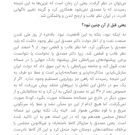
‌توان در نظر گرفت، یعنی آن زمان است که غربی‌ها به این نتیجه
یدند که با مصدق نمی‌شود همکاری کرد و گزینه تغییر ناگهانی
رت در ایران نظر غالب و ارجح لندن و واشنگتن شد.
نی قبل از آن چنین نبود؟
 اینکه نبود، بلکه به این قاطعیت نبود. بالاخره از روز ملی شدن
عت نفت و از آغاز دولت دکتر مصدق این نظر وجود داشت که باید
مصدق را سرنگون کرد، اما نظر غالب و قطعی نبود. از 9 اسفند این
ر غالب و قطعی شد، زیرا دکتر مصدق یا نخواست یا نتوانست
خی پیشنهادهای بین‌المللی مثل پیشنهاد بانک جهانی را در مساله
ت قبول کند و جامعه بین‌المللی را به این سوق داد که دولت ایران
زش‌ناپذیر، مذاکره‌ناپذیر و مصالحه‌ناپذیر است و عملا دو طرف به
ن نتیجه رسیدند که راهی جز رویارویی مستقیم وجود ندارد. اگر از
 سو در داخل این تعامل با نیروهای منتقد پیش می‌رفت که به
خصوص بعد از 30 تیر نه مصدق کمکی به آن کرد و نه مخالفانش و از
ی دیگر در خارج نیز مصالحه منصفانه صورت بگیرد، کودتا صورت
ی‌گرفت، اما هیچ کدام از این دو ممکن نشد و عملا راه سرنگونی
یع و با قوه نظامی هموار شد. البته یک نکته نهایی نیز مساله
حلال مجلس هفدهم بود که در این اسناد هم به آن تاکید شده
ت. یعنی مصدق با سازوکار کاملا نامتعارف و غیرقانونی مجلس را
خلاف مخالفت‌های دوستان خود منحل کرد و این کار کاملا نادرست