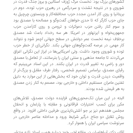
ورهای بزرگ بود: نخست مرگ ژوزف استالین و بروز جنگ قدرت در
روی و در نتیجه تشتت و سردرگمی در رهبری حزب توده، دوم در
یتانیا و روی کار آمدن مجدد حزب محافظه‌کار و وینستون چرچیل به
ی حزب کارگر که تا حدی خواهان گفت‌وگو و مصالحه با مصدق بود
سوم کنار رفتن حزب دموکرات و ترومن و روی کارآمدن حزب
هوریخواه و آیزنهاور در امریکا. هر سه رخداد باعث شد مصدق
خلاف نیمه نخست عمر دولتش در سطح جهانی آچمز شود و نتواند
ر مهمی در عرصه گفت‌وگوهای جهانی بکند. نگرانی‌ای از خطر حزب
ده و شوروی وجود داشت. ولی امریکایی‌ها در ابراز این نگرانی اغراق
‌کردند تا جامعه مذهبی و سنتی ایران را بترسانند، از تعامل با مصدق
ر و راضی به تغییر قدرت در ایران بکنند. در این اسناد می‌بینیم که
بای مصدق، براساس تصمیم شخصی، رفتار طرف مقابل و بزرگ‌تر از
قعیت دیدن قدرت و توان خود که بخش‌هایی از این موارد به دلیل
تین مامران مستقیم داخلی و خارجی بود، مصمم به کنار زدن مصدق
 هر قیمتی شده بودند.
بته در این میان تک‌محوری‌های فزاینده دولت مصدق، تلاش‌های
رر برای کسب اختیارات فراقانونی و مقابله با پارلمان و انحلال
لس هفدهم نیز بر جو آشتی‌ناپذیری طرفین داخلی افزود. در واقع
ش تقابل دو جناح درگیر شرایط ورود و مداخله عناصر خارجی در
نوشت سیاسی ایران را هموار کرد.
ای دکتر آبراهامیان در مقاله اخیر خود درباره همین اسناد تازه منتشر