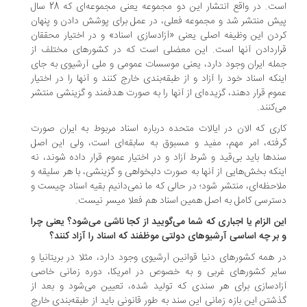
است. در واقع انتشار این دو مجموعه یعنی مجموعه‌ای که 28 سال
ش منتشر شد و مجموعه فعلی، در عمل برای پوشش دادن و پنهان
دن این وظیفه اصلی یعنی «آزادسازی اسناد» و در اختیار محققان
اردادن آنها است. این معضلی است که در کشورهای مختلف از
له ایران وجود دارد، یعنی موسسات عمومی و ملی آرشیوی به جای
نکه اسناد خود را آزاد و از طبقه‌بندی خارج کنند و آنها را در اختیار
وم قرار دهند، گزیده‌ای از آنها را به صورت هدفمند و گزینشی منتشر
‌کنند.
ری که الان در ایالات متحده درباره اسناد مربوط به ایران صورت
فته، امر مهم، مفید و مسبوق به سابقه‌ای است، ولی این اصل
دها باید بی‌قید و شرط آزاد و در اختیار عموم قرار داده شوند، نه
نکه بخش‌هایی از آنها به صورت دلبخواهی و گزینشی، با هر سلیقه و
احظه‌ای، منتشر شود؛ در حالی که ما نمی‌دانیم بقیه اسناد چیست و
ترسی کامل به اصل همین اسناد هم فعلا میسر نیست.
ن الزام یا اجباری که شما می‌گویید از کجا ناشی می‌شود؟ یعنی چرا
بر چه اساسی آرشیوهای دولتی موظفند که اسناد را آزاد کنند؟
 همه کشورهای دنیا قوانین آرشیوی وجود دارد، مثلا در بریتانیا و
یر کشورهای غربی و به خصوص در امریکا، دوره زمانی خاصی
ادسازی برای هر سندی که تولید شده، تعیین می‌شود و بعد از
شتن این بازه زمانی این سند به طور قانونی باید از طبقه‌بندی خارج