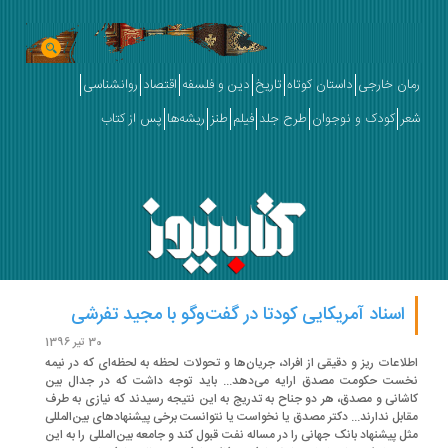
ان خارجی
داستان کوتاه
تاریخ
دین و فلسفه
اقتصاد
روانشناسی
ر
کودک و نوجوان
طرح جلد
فیلم
طنز
ریشه‌ها
پس از کتاب
اسناد آمریکایی کودتا در گفت‌وگو با مجید تفرشی
30 تیر 1396
لاعات ریز و دقیقی از افراد، جریان‌ها و تحولات لحظه به لحظه‌ای که در نیمه
ست حکومت مصدق ارایه می‌دهد... باید توجه داشت که در جدال بین
شانی و مصدق، هر دو جناح به تدریج به این نتیجه رسیدند که نیازی به طرف
ابل ندارند... دکتر مصدق یا نخواست یا نتوانست برخی پیشنهادهای بین‌المللی
ل پیشنهاد بانک جهانی را در مساله نفت قبول کند و جامعه بین‌المللی را به این