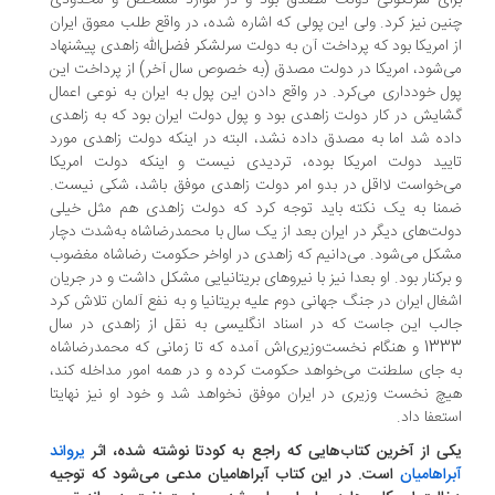
ای سرنگونی دولت مصدق بود و در موارد مشخص و محدودی
ین نیز کرد. ولی این پولی که اشاره شده، در واقع طلب معوق ایران
 امریکا بود که پرداخت آن به دولت سرلشکر فضل‌الله زاهدی پیشنهاد
‌شود، امریکا در دولت مصدق (به خصوص سال آخر) از پرداخت این
ل خودداری می‌کرد. در واقع دادن این پول به ایران به نوعی اعمال
ایش در کار دولت زاهدی بود و پول دولت ایران بود که به زاهدی
ده شد اما به مصدق داده نشد، البته در اینکه دولت زاهدی مورد
یید دولت امریکا بوده، تردیدی نیست و اینکه دولت امریکا
‌خواست لااقل در بدو امر دولت زاهدی موفق باشد، شکی نیست.
نا به یک نکته باید توجه کرد که دولت زاهدی هم مثل خیلی
لت‌های دیگر در ایران بعد از یک سال با محمدرضاشاه به‌شدت دچار
کل می‌شود. می‌دانیم که زاهدی در اواخر حکومت رضاشاه مغضوب
برکنار بود. او بعدا نیز با نیروهای بریتانیایی مشکل داشت و در جریان
غال ایران در جنگ جهانی دوم علیه بریتانیا و به نفع آلمان تلاش کرد
لب این جاست که در اسناد انگلیسی به نقل از زاهدی در سال
1333 و هنگام نخست‌وزیری‌اش آمده که تا زمانی که محمدرضاشاه
 جای سلطنت می‌خواهد حکومت کرده و در همه امور مداخله کند،
چ نخست وزیری در ایران موفق نخواهد شد و خود او نیز نهایتا
تعفا داد.
ی از آخرین کتاب‌هایی که راجع به کودتا نوشته شده، اثر
یرواند
راهامیان
است. در این کتاب آبراهامیان مدعی می‌شود که توجیه