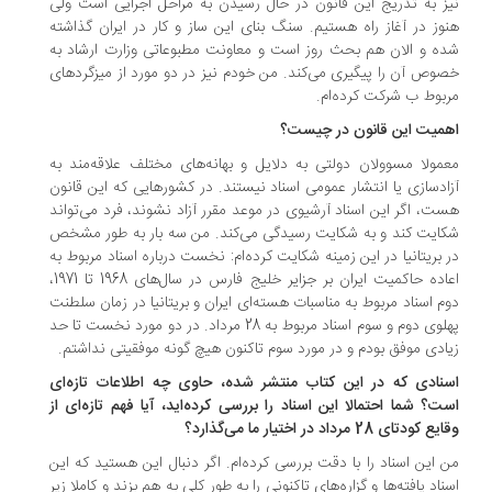
ز به تدریج این قانون در حال رسیدن به مراحل اجرایی است ولی
وز در آغاز راه هستیم. سنگ بنای این ساز و کار در ایران گذاشته
ه و الان هم بحث روز است و معاونت مطبوعاتی وزارت ارشاد به
وص آن را پیگیری می‌کند. من خودم نیز در دو مورد از میزگردهای
بوط ب شرکت کرده‌ام.
میت این قانون در چیست؟
مولا مسوولان دولتی به دلایل و بهانه‌های مختلف علاقه‌مند به
ادسازی یا انتشار عمومی اسناد نیستند. در کشورهایی که این قانون
ت، اگر این اسناد آرشیوی در موعد مقرر آزاد نشوند، فرد می‌تواند
ایت کند و به شکایت رسیدگی می‌کند. من سه بار به طور مشخص
 بریتانیا در این زمینه شکایت کرده‌ام: نخست درباره اسناد مربوط به
اعاده حاکمیت ایران بر جزایر خلیج فارس در سال‌های 1968 تا 1971،
م اسناد مربوط به مناسبات هسته‌ای ایران و بریتانیا در زمان سلطنت
پهلوی دوم و سوم اسناد مربوط به 28 مرداد. در دو مورد نخست تا حد
ادی موفق بودم و در مورد سوم تاکنون هیچ گونه موفقیتی نداشتم.
نادی که در این کتاب منتشر شده، حاوی چه اطلاعات تازه‌ای
ت؟ شما احتمالا این اسناد را بررسی کرده‌اید، آیا فهم تازه‌ای از
کودتای 28 مرداد در اختیار ما می‌گذارد؟
 این اسناد را با دقت بررسی کرده‌ام. اگر دنبال این هستید که این
ناد یافته‌ها و گزاره‌های تاکنونی را به طور کلی به هم بزند و کاملا زیر