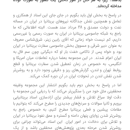
هند؟ زیرا به هر حال در امور داخلی یک کشور به صورت کودتا
اخله کرده‌اند.
 پاسخ به بخش اول باید بگویم در جای جای این اسناد از همکاری و
امل و همچنین نقش جداگانه نیروهای بریتانیا در ایران در مساله
نفت و دولت مصدق و 28 مرداد سند هست. البته اطلاعاتی که ما
جع به شبکه جاسوسی بریتانیا در ایران به صورت رسمی یا غیررسمی
ریم، کم نیست خواه زمانی که آقای رابین زینر، شرق‌شناس معروف
 عنوان دبیر شرقی و مسوول بخش جاسوسی سفارت بریتانیا در ایران
د و خواه پس از ناکامی خفت بار او که دیگرانی چون سم فال به
ران اعزام شدند. در این مجموعه بعضا درباره تعاملات میان امریکا و
گلیس، به خصوص در زمان تعطیل شدن سفارت بریتانیا و قطع
ابط تهران و لندن، گزارش‌های ریز و دقیقی وجود دارد و به روشن‌تر
ن نقش لندن در تحولات ایران در آن دوره کمک می‌کند.
ا در پاسخ به بخش دوم باید بگویم انتشار این مجموعه وظیفه
ققینی مثل خود من را سنگین‌تر می‌کند که با ردیابی این مجموعه با
ت اولا سراغ تلاش و فشار بیشتر برای آزادسازی اسناد بریتانیایی
ویم و ثانیا سوالات و سرنخ‌های جدیدی را مطرح می‌کند که بتوانیم با
امات پیشین و فعلی بریتانیا مطرح کنیم، به خصوص راجع به
شن‌تر شدن زوایای پنهان دامنه و گستره و عمق نفوذ بریتانیا در ایران
تلاش برای دخالت در امور ایران. این اسناد می‌تواند چراغی برای
شن‌تر شدن مرحله بعدی پژوهش‌های محققین باشد و از یک