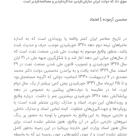
ق داد که دولت ایران سازش‌ناپذیر، مذاکره‌ناپذیر و مصالحه‌ناپذیر است
سن آزموده | اعتماد
 تاریخ معاصر ایران کمتر واقعه یا رویدادی است که به اندازه
ماجراهای نیمه دوم دهه 1320 خورشیدی موجب حرف و حدیث شده
شد، منظور وقایع موسوم به نهضت ملی شدن صنعت نفت است که
از سال‌های میانی این دهه آغاز شد و با شکل‌گیری جبهه ملی در 21 آبان
سال 1328 خورشیدی و تصویب قانون ملی شدن صنعت نفت در 29
اسفند سال 1329 ادامه یافت و به برآمدن نخستین دولت دکتر محمد
مصدق در 7 اردیبهشت 1330 انجامید؛ دولتی که اگرچه مستعجل بود
و تا 25 تیرماه سال 1331 خورشیدی یعنی کمی بیشتر از یک سال دوام
رد، اما در مقایسه با دولت‌های پیشین به خصوص در دهه
پرکشاکش دهه 1320 خورشیدی بیشترین عمر را داشت. درباره وقایع
رویدادهای این دوره، اسناد و مدارک زیادی منتشر شده است؛ با
یکردها و جهت‌گیری‌های متفاوت. البته تمامی اسناد و مدارک داخلی
خارجی مربوط به این وقایع به خصوص با توجه به حضور پر رنگ
روهای خارجی درگیر در آن وقایع، هنوز منتشر نشده است، برای
ال هنوز اسناد وزارت امور خارجه بریتانیا در این زمینه به‌طور کامل
تشر نشده است و از سوی کشورهایی چون روسیه نیز که به واسطه