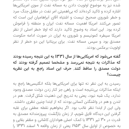
ه نیز به موضوع اولویت دادن به مساله نفت از سوی امریکایی‌ها
اره کرده و تاکید کرده‌اند که بی‌اهمیتی امر نفت در مقابل جنگ سرد
خطر شوروی صحیح نیست و اشتباه آقای آبراهامیان این است که
ور می‌کنند امریکا اهمیت مساله نفت ایران و منطقه را فراموش
ده بود. این اسناد به وضوح تاکید دارند که اولا خطر اصلی از نظر
ریکا سیطره کمونیسم و شوروی به ایران در صورت ادامه حکومت
دق بود و سپس مساله نفت. برای بریتانیا این دو خطر از نظر
لویت برعکس بودند.
گفته می‌شود که امریکایی‌ها از سال 1331 به این نتیجه رسیده بودند
 مذاکرات به نتیجه نمی‌رسد و مشخصا تصمیم گرفته بودند که
لت مصدق را ساقط کنند. حرف این اسناد راجع به این نظریه
یست؟
یدن به این نظر نه تنها برای امریکایی‌ها بلکه انگلیسی‌ها راجع به
نکه مذاکرات بی‌نتیجه است و راهی جز کنار زدن دولت مصدق وجود
ارد، یک شبه نبود، یعنی به تدریج این ذهنیت شکل گرفت. هم در
دن و هم در واشنگتن کسانی بودند که از ابتدا چنین نظری داشتند.
ی این از ابتدا نظر غالب بود. اگر بخواهیم نقطه عطفی برای غلبه
فتن این دیدگاه قایل شویم، از زمان بازگشت پیروزمندانه مصدق به
قدرت در 30 تیر 1331 با کمک اصلی هواداران کاشانی و مظفر بقایی و
به خصوص از اوایل سال 1953 یعنی از زمان واقعه 9 اسفند 1331 را