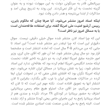
ن‌المللی قادر به سرنگونی دولت به این سهولت نبوده و به عنوان
ینه نخست به آن فکر نمی‌کردند. این روند به تدریج پیش آمد و
اکرات از ابتدا بی‌نتیجه و هدر دادن وقت نبود.
نکه اسناد امروز منتشر می‌شود، آیا صرفا چنان که مالکوم بایرن،
یس آرشیو امنیت ملی امریکا گفته، برای استفاده علاقه‌مندان است
 به مسائل امروز نیز ناظر است؟
ن که چرا اسناد الان منتشر شده سوال خیلی دقیقی نیست. سوال
یق‌تر این است که چرا اینقدر دیر منتشر شده است؟ این اسناد تا
جایی که من می‌دانم 5-4 سال است که آماده انتشار است و مشخصا
ار بود دو سال پیش منتشر شود، اما آن طور که آقای جان کری، وزیر
ور خارجه سابق امریکا اعلام کرد، به دو دلیل به تاخیر افتاد؛ نخست
نکه متحد انگلیسی امریکا اعلام کرده بود که علاقه‌ای ندارد این اسناد
تشر شود، زیرا به نقش بریتانیا در مسائل ایران اشاره می‌شود، دوم
نکه امریکا نگران بود که افشای نقش منفی که در تحولات ایران ایفا
ده در مذاکرات هسته‌ای ایران با غرب تاثیر بگذارد، بنابراین تا الان
تشار آنها به تعویق افتاده است. نکته مهم این است که تا الان که
بت می‌کنیم، جز آقای جک استراو هیچ مقام رسمی بریتانیایی
اعتراف به حضور بریتانیا در کودتای 28 مرداد نکرده و سندی هم از
ناد بریتانیا راجع به این ماجرای خاص یعنی کودتا منتشر و آزاد نشده
ت. البته راجع به ملی شدن صنعت نفت اسنادی منتشر شده است.