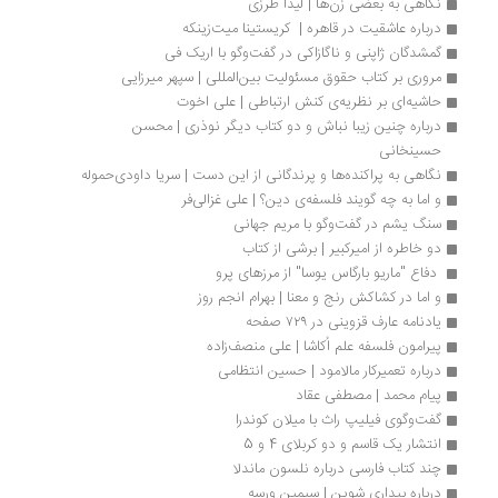
نگاهی به بعضی زن‌ها | لیدا طرزی
درباره عاشقیت در قاهره |  کریستینا میت‌زینکه
گمشدگان ژاپنی و ناگازاکی در گفت‌وگو با اریک فی
مروری بر کتاب حقوق مسئولیت بین‌المللی | سپهر میرزایی
حاشیه‌ای بر نظریه‌ی کنش ارتباطی | علی اخوت
درباره چنین زیبا نباش و دو کتاب دیگر نوذری | محسن 
حسینخانی
نگاهی به پراکنده‌ها و پرندگانی از این دست | سریا داودی‌حموله
و اما به چه گویند فلسفه‌ی دین؟ | علی غزالی‌فر
سنگ یشم در گفت‌وگو با مریم جهانی
دو خاطره از امیرکبیر | برشی از کتاب
 دفاع "ماریو بارگاس یوسا" از مرزهای پرو 
و اما در کشاکش رنج و معنا | بهرام انجم روز
یادنامه عارف قزوینی در ۷۲۹ صفحه
پیرامون فلسفه علم اُکاشا | علی منصف‌زاده
درباره تعمیرکار مالامود | حسین انتظامی
پیام محمد | مصطفی عقاد
گفت‌وگوی فیلیپ راث با میلان کوندرا
انتشار یک قاسم و دو کربلای 4 و 5
چند کتاب‌ فارسی درباره نلسون ماندلا
درباره بیداری شوپن | سیمین ورسه