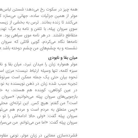
همه چیز در سکوت رخ می‌دهد؛ شستن لباس‌ها و 
مولر از همین جزئیات ساده، جهانی می‌سازد که
می‌کنند تا زنده بمانند. ترس به بخشی از زیس
سوی سروان پیله، با تلفن و نامه به مرگ تهدید
متقاطع داشتند. در هر نامه موی سیاهی بود. م
نامه‌ها نگاه می‌کردم، گویی قاتلی که سروان
نشسته و به چشم‌های من چشم دوخته باشد.»
میان بقا و نابودی
مولر همواره زبان را میدان نبرد، میان بقا و ن
سبز» کلمه، تنها وسیله ارتباط نیست؛ مرزی اس
نحوه بیان حتی یک جمله ممکن است سرنوش
تجربه سبب شده زبان در ذهن نویسنده به نوعی
در عین کوتاهی، کوبنده هم هستند، به 
بازجویی‌های سروان پیله می‌خوانیم: «سروان
است؟ من گفتم: هیچ کس. این ترانه‌ای محلی
«پس متعلق به مردم است و مردم هم می‌توانند
سروان پیله گفت: «ولی حالا ادامه‌اش را تو ب
سروان پیله گفت: «اما من می‌توانم. من می‌سرای
فشرده‌سازی معنایی در زبان مولر، نوعی مقاوم