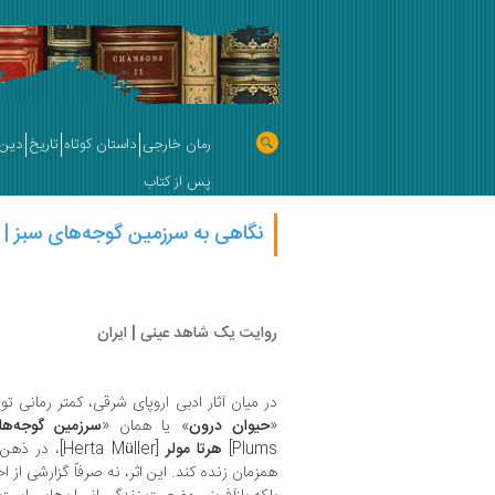
رمان خارجی
داستان کوتاه
تاریخ
دین 
پس از کتاب
نگاهی به سرزمین گوجه‌های سبز | 
روایت یک شاهد عینی | ایران
«
حیوان درون
» یا همان «
سرزمین گوجه‌ه
Plums]
هرتا مولر
[erta Müller
همزمان زنده کند. این اثر، نه صرفاً گزارشی از