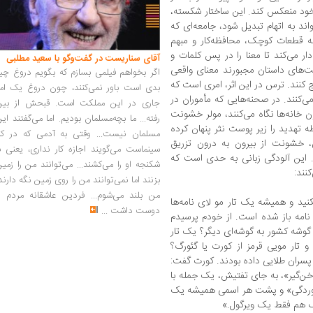
ن خود منعکس کند. این ساختار شکسته،
د به اتهام تبدیل شود، جامعه‌ای که
 به قطعات کوچک، محافظه‌کار و مبهم
ار می‌کند تا معنا را در پس کلمات و
آقای سناریست در گفت‌وگو با سعید مطلبی
های داستان مجبورند معنای واقعی
اگر بخواهم فیلمی بسازم که بگویم دروغ چی
کنند. ترس در این اثر، امری است که
بدی است باور نمی‌کنند، چون دروغ یک امر
نند. در صحنه‌هایی که مأموران در
جاری در این مملکت است. قبحش از بین
ن خانه‌ها نگاه می‌کنند، مولر خشونت
رفته... ما بچه‌مسلمان بودیم. اما می‌گفتند ای
 تهدید را زیر پوست نثر پنهان کرده
مسلمان نیست... وقتی به آدمی که در کار
 خشونت از بیرون به درون تزریق
سینماست می‌گویند اجازه کار نداری، یعنی ب
 این آلودگی زبانی به حدی است که
شکنجه او را می‌کشند... می‌توانند من را زمی
نند:
بزنند اما نمی‌توانند من را روی زمین نگه دارند
من بلند می‌شوم... فردین عاشقانه مردم را
کنید و همیشه یک تار مو لای نامه‌ها
دوست داشت
...
 نامه باز شده است. از خودم پرسیدم
 گوشه کشور به گوشه‌ای دیگر؟ یک تار
و تار مویی قرمز از کورت یا گئورگ؟
پسران طلایی داده بودند. کورت گفت:
اخن‌گیر»، به جای تفتیش، یک جمله با
خوردگی» و پشت هر اسمی همیشه یک
گ هم فقط یک ویرگول.»