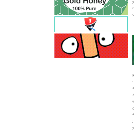
و
ت
ت
و
و
ر