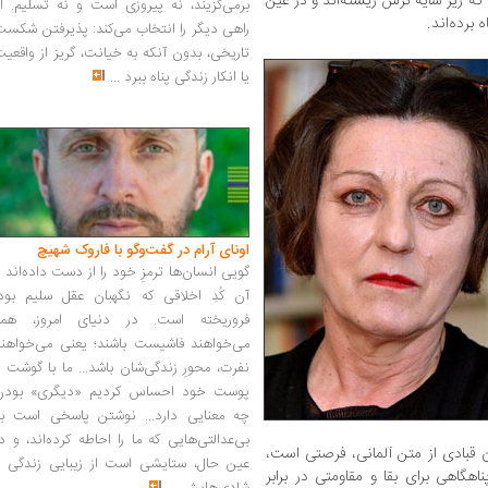
ه زیر سایه‌ ترس زیسته‌اند و در عین
برمی‌گزیند، نه پیروزی است و نه تسلیم. ا
 برده‌اند.
راهی دیگر را انتخاب می‌کند: پذیرفتن شکس
تاریخی، بدون آنکه به خیانت، گریز از واقعی
یا انکار زندگی پناه ببرد
...
اونای آرام در گفت‌وگو با فاروک شهیچ‭
گویی انسان‌ها ترمزِ خود را از دست داده‌اند 
آن کُدِ اخلاقی که نگهبان عقل سلیم بود،
فروریخته است. در دنیای امروز، همه
می‌خواهند فاشیست باشند؛ یعنی می‌خواهند
نفرت، محورِ زندگی‌شان باشد... ما با گوشت 
پوست خود احساس کردیم «دیگری» بودن
چه معنایی دارد... نوشتن پاسخی است به
بی‌عدالتی‌هایی که ما را احاطه کرده‌اند، و د
 قبادی از متن آلمانی، فرصتی است،
عین حال، ستایشی است از زیبایی زندگی و
اهگاهی برای بقا و مقاومتی در برابر