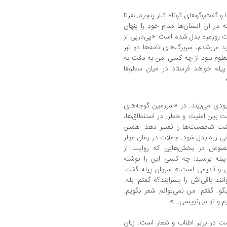
گفت‌وگوهای کوتاه کنار پنجره. هرتا
 در آن انسان‌ها مدام خود را پنهان
ت روزمره بدل شده است: «پی‌درپی از
 می‌‌شدم، سربرگ‌های نامه‌ها دو تبر
علوم نبود از چه کسی! من به دقت به
 پیله خواهد فرستاد در میان سطرها
ابودی می‌بیند. در «سرزمین گوجه‌های
ت بین امنیت و خطر. در استنطاق‌ها،
ت شخصیت‌ها را تغییر دهد. همین
 زره بدل شود. جملات در رمان مولر
خصوص در بخش‌هایی که روایت از
 پیله پرسید: چه کسی این را نوشته
 و قدیمی است.» سروان پیله گفت:
 باقی‌اش را بسرایند؟» گفتم: بله.
گو. گفتم: من نمی‌توانم شعر بگویم.
م و تو می‌نویسی...»
ت در برابر اطناب و شعار است. زبانِ