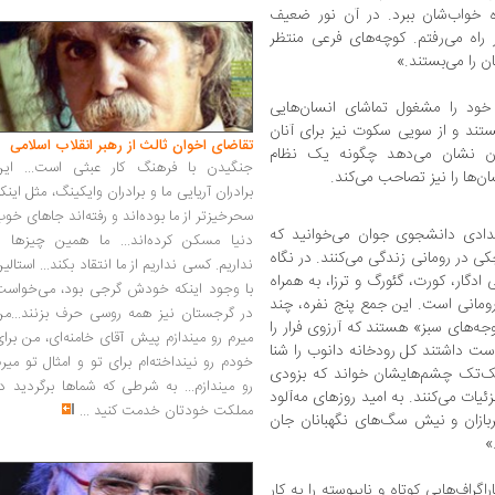
ه خواب‌شان ببرد. در آن نور ضعیف
ر راه می‌رفتم. کوچه‌های فرعی منتظر
ن را می‌بستند.»
ود را مشغول تماشای انسان‌هایی
تند و از سویی سکوت نیز برای‌ آنان
تقاضای اخوان ثالث از رهبر انقلاب اسلامی
مان نشان می‌دهد چگونه یک نظام
جنگیدن با فرهنگ کار عبثی است... این
ن‌ها را نیز تصاحب‌ می‌کند.
برادران آریایی ما و برادران وایکینگ، مثل اینک
سحرخیزتر از ما بوده‌اند و رفته‌اند جاهای خو
عدادی دانشجوی جوان می‌خوانید که
دنیا مسکن کرده‌اند... ما همین چیزها را
ی در رومانی زندگی می‌کنند. در نگاه
نداریم. کسی نداریم از ما انتقاد بکند... استالی
دگار، کورت، گئورگ و ترزا، به همراه
با وجود اینکه خودش گرجی بود، می‌خواست
 رومانی است. این جمع پنج نفره، چند
در گرجستان نیز همه روسی حرف بزنند...من
‌های سبز» هستند که آرزوی فرار را
میرم رو میندازم پیش آقای خامنه‌ای، من برا
وست داشتند کل رودخانه دانوب را شنا
خودم رو نینداخته‌ام برای تو و امثال تو میر
تک‌تک چشم‌هایشان خواند که بزودی
رو میندازم... به شرطی که شماها برگردید د
ات می‌کنند. به امید روزهای مه‌آلود
مملکت خودتان خدمت کنید
...
 سربازان و نیش سگ‌های نگهبانان جان
»
راف‌هایی کوتاه و ناپیوسته را به کار