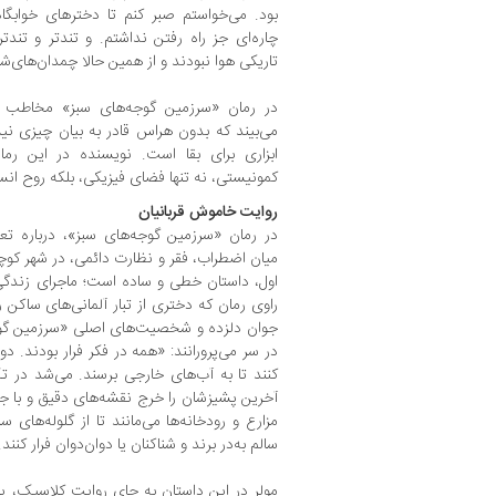
بود. می‌خواستم صبر کنم تا دخترهای خوابگا
چاره‌ای جز راه رفتن نداشتم. و تندتر و تندت
تاریکی هوا نبودند و از همین حالا چمدان‌های‌شا
در رمان «سرزمین گوجه‌های سبز» مخاطب خ
می‌بیند که بدون هراس قادر به بیان چیزی نیس
ابزاری برای بقا است. نویسنده در این ر
کمونیستی، نه تنها فضای فیزیکی، بلکه روح انسا
روایت خاموش قربانیان
در رمان «سرزمین گوجه‌های سبز»، درباره ت
میان اضطراب، فقر و نظارت دائمی، در شهر کوچک
اول، داستان خطی و ساده است؛ ماجرای زندگی ا
راوی رمان که دختری از تبار آلمانی‌های ساکن
جوان دلزده و شخصیت‌های اصلی «سرزمین گوجه
در سر می‌پرورانند: «همه در فکر فرار بودند. د
کنند تا به آب‌های خارجی برسند. می‌شد در 
آخرین پشیزشان را خرج نقشه‌های دقیق و با جزئی
مزارع و رودخانه‌ها می‌مانند تا از گلوله‌های
سالم به‌در برند و شناکنان یا دوان‌دوان فرار کنند.
مولر در این داستان به جای روایت کلاسیک، پاراگ