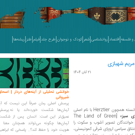
و فلسفه
اقتصاد
روانشناسی
شعر
کودک و نوجوان
طرح جلد
فیلم
طنز
ریشه‌ها
مریم شهبازی
21 آبان 1404
خوانشی تحلیلی از آینه‌های دردار | اسحاق
شیروانی
پرسش اصلی رمان صرفاً این نیست که آیا
در میان آثار ادبی اروپای شرقی، کمتر رمانی توانسته همچون Herztier با نام اصلی
آرمان‌ها شکست خورده‌اند یا نه.پرسش
ای سبز
» [The Land of Green
عمیق‌تر این است: انسان پس از شکست
H]، در ذهن خوانندگان تصویر آشوب و سکوت را
آرمان‌ها چگونه می‌تواند همچنان معنا و
 اختناق سیاسی اروپای شرقی کمونیستی،
هویت خود را حفظ کند؟... پاسخی که ابراهی