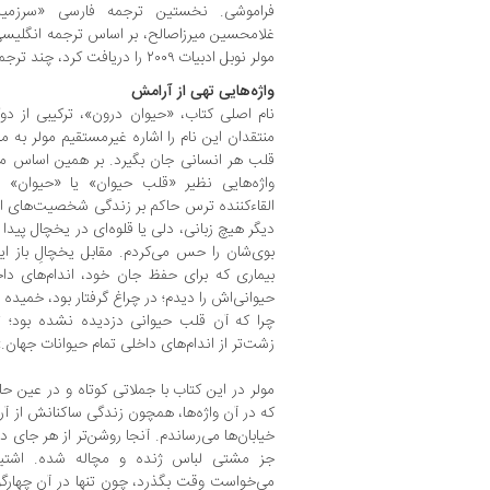
فراموشی. نخستین ترجمه فارسی «سرزمین
غلامحسین میرزاصالح، بر اساس ترجمه انگلیس
مولر نوبل ادبیات ۲۰۰۹ را دریافت کرد، چند ترجمه‌ دیگر هم از این کتاب منتشر شد.
واژه‌هایی تهی از آرامش
نام اصلی کتاب، «حیوان درون»، ترکیبی از د
منتقدان این نام را اشاره غیرمستقیم مولر به مف
قلب هر انسانی جان بگیرد. بر همین اساس مولر
واژه‌هایی نظیر «قلب حیوان» یا «حیوان» پ
القاءکننده ترس حاکم بر زندگی شخصیت‌های اص
دیگر هیچ زبانی، ‌دلی یا قلوه‌ای در یخچال پیدا 
بوی‌شان را حس می‌کردم. مقابل یخچالِ باز ای
بیماری که برای حفظ جان خود، اندام‌های داخ
حیوانی‌اش را دیدم؛ در چراغ گرفتار بود، خمیده
چرا که آن قلب حیوانی دزدیده نشده بود؛ 
زشت‌تر از اندام‌های داخلی تمام حیوانات جهان.
مولر در این کتاب با جملاتی کوتاه و در عین ح
که در آن واژه‌ها، همچون زندگی ساکنانش از آرا
خیابان‌ها می‌رساندم. آنجا روشن‌تر از هر جای د
جز مشتی لباس ژنده و مچاله شده. اشتیا
می‌خواست وقت بگذرد، چون تنها در آن چهارگ