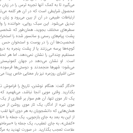
می‌گیرد تا به کمک آنها تجربه ترس را در زبا
محصول شرایطی است که در آن هر کلمه می‌توان
ارتباطات طبیعی در آن از بین می‌رود و زبان
تبدیل می‌شود. این سبک روایی، خواننده را واد
سطرهای مختلف بجوید، همان‌طور که شخصیت‌
پشت پیام‌های رسمی و سانسور شده را استخراج 
شخصیت‌ها آن را در پوست و استخوان حس می‌ک
کوچه‌ها پرسه می‌زنند یا از پشت پنجره به درو
مستقیم چندانی را نشان نمی‌دهد، اما هر لحظه
است. او نشان می‌دهد در جهان کمونیستی،
می‌شود؛ شهرها منجمدند و دوستی‌ها فرسوده.
حتی اشیای روزمره نیز بار معنایی خاص پیدا می‌ک
«ادگار گفت: هنگام نوشتن، تاریخ را فراموش ن
بگذارید. وقتی مویی آنجا نباشد، می‌فهمید که
یک تار موی تنها، آن هم سوار بر قطاری از یک
موی تیره از ادگار، یک تار موی روشن از من 
همان‌هایی که دانشجویان به هر دوی آنها لقب 
از این به بعد به جای بازجویی، یک جمله با «ن
«کفش»، به جای تعقیب، یک جمله با «سرما
علامت تعجب بگذارید. در صورت تهدید به مر