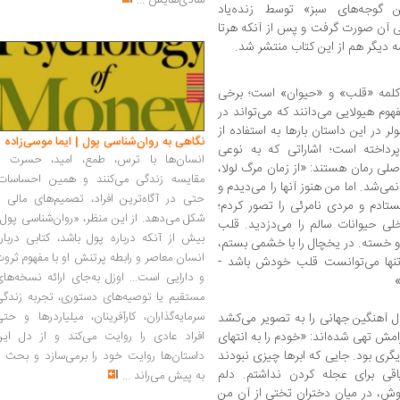
شادی‌هایش
...
 گوجه‌های سبز» توسط زنده‌یاد
ی آن صورت گرفت و پس از آنکه هرتا
وکلمه «قلب» و «حیوان» است؛ برخی
هوم هیولایی می‌دانند که می‌تواند در
 در این داستان بارها به استفاده از
نگاهی به روان‌شناسی پول | ایما موسی‌زاده
رداخته است؛ اشاراتی که به نوعی
انسان‌ها با ترس، طمع، امید، حسرت و
لی رمان هستند: «از زمان مرگ لولا،
مقایسه زندگی می‌کنند و همین احساسات،
نمی‌شد. اما من هنوز آنها را می‌دیدم و
حتی در آگاه‌ترین افراد، تصمیم‌های مالی ر
ستادم و مردی نامرئی را تصور کردم؛
شکل می‌دهد. از این منظر، «روان‌شناسی پول
لی حیوانات سالم را می‌دزدید. قلب
بیش از آنکه درباره پول باشد، کتابی دربار
 و خسته. در یخچال را با خشمی بستم،
انسان معاصر و رابطه پرتنش او با مفهوم ثرو
تنها می‌توانست قلب خودش باشد -
و دارایی است... اوزل به‌جای ارائه نسخه‌ها
»
مستقیم یا توصیه‌های دستوری، تجربه زندگی
سرمایه‌گذاران، کارآفرینان، میلیاردرها و حت
ال آهنگین جهانی را به تصویر می‌کشد
مش تهی شده‌اند: «خودم را به انتهای
افراد عادی را روایت می‌کند و از دل این
یگری بود. جایی که ابرها چیزی نبودند
داستان‌ها روایت خود را برمی‌سازد و بحث ر
قی برای عجله کردن نداشتم. دلم
به پیش می‌راند
...
وش، در میان دختران تختی از آن من