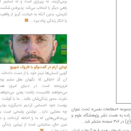
برمی‌گزیند، نه پیروزی است و نه تسلیم. ا
راهی دیگر را انتخاب می‌کند: پذیرفتن شکس
تاریخی، بدون آنکه به خیانت، گریز از واقعی
یا انکار زندگی پناه ببرد
...
اونای آرام در گفت‌وگو با فاروک شهیچ‭
گویی انسان‌ها ترمزِ خود را از دست داده‌اند 
آن کُدِ اخلاقی که نگهبان عقل سلیم بود،
فروریخته است. در دنیای امروز، همه
می‌خواهند فاشیست باشند؛ یعنی می‌خواهند
نفرت، محورِ زندگی‌شان باشد... ما با گوشت 
پوست خود احساس کردیم «دیگری» بودن
 مجموعه «مطالعات نفس» تحت عنوان
چه معنایی دارد... نوشتن پاسخی است به
اده به همت نشر پژوهشگاه علوم و
بی‌عدالتی‌هایی که ما را احاطه کرده‌اند، و د
منتشر شد.
عین حال، ستایشی است از زیبایی زندگی و
ر جزو باورهای همه فرهنگ‌ها و ادیان