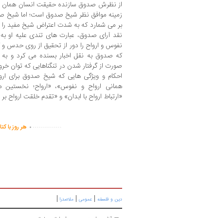
از نظرش صدوق سازنده حقیقت انسان همان رو
زمینه موافق نظر شیخ صدوق است؛ اما شیخ صدو
بر می شمارد که به شدت اعتراض شیخ مفید را ب
نقد آرای صدوق، عبارت های تندی علیه او به 
نفوس و ارواح را دور از تحقیق از روی حدس و گم
که صدوق به نقل اخبار بسنده می کرد و به مع
صورت از گرفتار شدن در تنگناهایی که توان خروج 
احکام و ویژگی هایی که شیخ صدوق برای ارواح
همانی ارواح و نفوس»، «ارواح؛ نخستین مخ
«ارتباط ارواح با ابدان» و «تقدم خلقت ارواح بر
.
...............
هر روز با کت
|
|
|
دین و فلسفه
عمومی
ملاصدرا