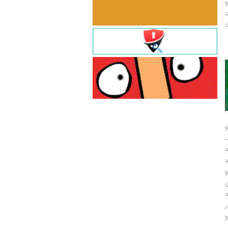
و
ت
ت
و
و
ر