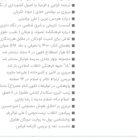
ترجمه الراعي و الرعیة یا اصول کشورداری از نگ
مروری بر نوشتن خلاق | جواد لگزیان
درباره هرمس عربی | علی ورامینی
گسست تاریخی و شرق شناسی در نگاه داوری ا
درباره فرهنگنامه تصوف و عرفان | نقیب نقوی
تلاش برای امنیت کودکان در مقابل هرزه‌نگاری
راهنمای کتاب 1400 با معرفی و نقد 596 عنوان کتاب منتشر شد
51 هزار اصطلاح فقهی در 8 مجلد منتشر شد
مجموعه چهار جلدی مدرسه فوتبال منتشر شد
"راه" جبهه فرهنگی انقلاب اسلامی باز شد 
مروری بر آشپز و آشپزخانه | علیرضا جاوید
بررسی ارتباط تئاتر و اسلام در 92 صفحه
پژوهشی در توقیعات فقهی امام عصر(ع) منتش
زینب کبری؛ سکاندار کشتی عاشورا در 8 فصل
 اسلام مکه؛ اسلام مدینه | رضا بابايی
مروری بر اخلاق هوش مصنوعی | امیرحسین 
پیرامون انقلاب زیست‌بومی | علی غزالی‌فر
روانشناسی پول به روایت مورگان هاوزل
نشست نقد و بررسی کارنامه فیاض