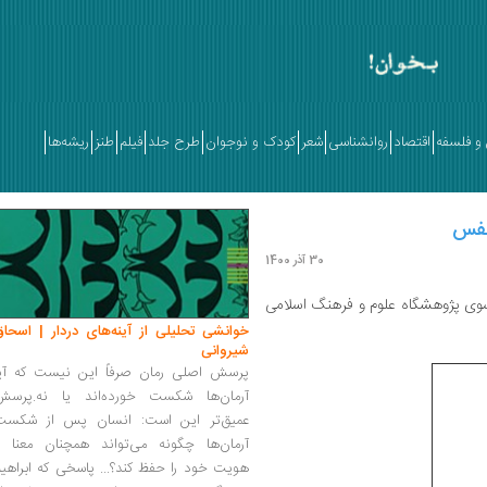
و فلسفه
اقتصاد
روانشناسی
شعر
کودک و نوجوان
طرح جلد
فیلم
طنز
ریشه‌ها
نفس
30 آذر 1400
وی پژوهشگاه علوم و فرهنگ اسلامی
خوانشی تحلیلی از آینه‌های دردار | اسحاق
شیروانی
پرسش اصلی رمان صرفاً این نیست که آیا
آرمان‌ها شکست خورده‌اند یا نه.پرسش
عمیق‌تر این است: انسان پس از شکست
آرمان‌ها چگونه می‌تواند همچنان معنا و
هویت خود را حفظ کند؟... پاسخی که ابراهی