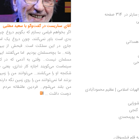
ر  314 صفحه
ی
آقای سناریست در گفت‌وگو با سعید مطلبی
اگر بخواهم فیلمی بسازم که بگویم دروغ چی
بدی است باور نمی‌کنند، چون دروغ یک امر
همدانی
جاری در این مملکت است. قبحش از بین
رفته... ما بچه‌مسلمان بودیم. اما می‌گفتند ای
مسلمان نیست... وقتی به آدمی که در کار
وحی
سینماست می‌گویند اجازه کار نداری، یعنی ب
شکنجه او را می‌کشند... می‌توانند من را زمی
بزنند اما نمی‌توانند من را روی زمین نگه دارند
من بلند می‌شوم... فردین عاشقانه مردم را
الهیات اسلامی | عظیم محمودآبادی
دوست داشت
...
شورایی
 گنجی
مه پورمحمدی
ه قلم فیلسوفان