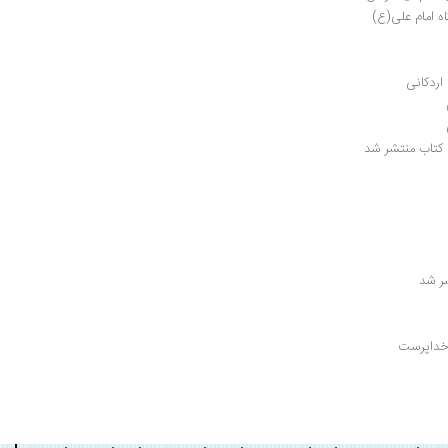
اه امام علی(ع)
ردکانی
ر شد
خداپرست