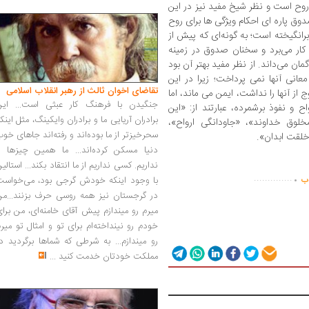
ح است و نظر شیخ مفید نیز در این
ق پاره ای احکام ویژگی ها برای روح
رانگیخته است؛ به گونه‌ای که پیش از
کار می‌برد و سخنان صدوق در زمینه
ان می‌داند. از نظر مفید بهتر آن بود
انی آنها نمی پرداخت؛ زیرا در این
تقاضای اخوان ثالث از رهبر انقلاب اسلامی
از آنها را نداشت، ایمن می ماند، اما
جنگیدن با فرهنگ کار عبثی است... این
 و نفوذ برشمرده، عبارتند از: «این
برادران آریایی ما و برادران وایکینگ، مثل اینک
لوق خداوند»، «جاودانگی ارواح»،
سحرخیزتر از ما بوده‌اند و رفته‌اند جاهای خو
 خلقت ابدان».
دنیا مسکن کرده‌اند... ما همین چیزها را
.
نداریم. کسی نداریم از ما انتقاد بکند... استالی
..............
اب
با وجود اینکه خودش گرجی بود، می‌خواست
در گرجستان نیز همه روسی حرف بزنند...من
میرم رو میندازم پیش آقای خامنه‌ای، من برا
خودم رو نینداخته‌ام برای تو و امثال تو میر
رو میندازم... به شرطی که شماها برگردید د
مملکت خودتان خدمت کنید
...