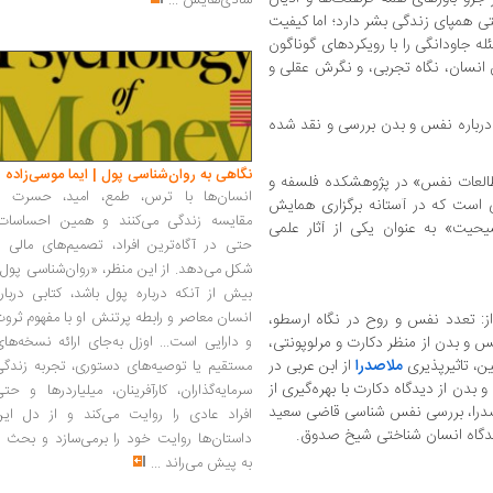
شادی‌هایش
...
ی همپای زندگی بشر دارد؛ اما کیفیت
 جاودانگی را با رویکردهای گوناگون
ن انسان، نگاه تجربی، و نگرش عقلی و
 درباره نفس و بدن بررسی و نقد شده
نگاهی به روان‌شناسی پول | ایما موسی‌زاده
ل از مجموعه ۹ جلدی «مطالعات نفس» در پژوهشکده فلسفه و
انسان‌ها با ترس، طمع، امید، حسرت و
 است که در آستانه برگزاری همایش
مقایسه زندگی می‌کنند و همین احساسات،
حیت» به عنوان یکی از آثار علمی
حتی در آگاه‌ترین افراد، تصمیم‌های مالی ر
شکل می‌دهد. از این منظر، «روان‌شناسی پول
بیش از آنکه درباره پول باشد، کتابی دربار
انسان معاصر و رابطه پرتنش او با مفهوم ثرو
 از: تعدد نفس و روح در نگاه ارسطو،
و بدن از منظر دکارت و مرلوپونتی،
و دارایی است... اوزل به‌جای ارائه نسخه‌ها
ن، تاثیرپذیری
ملاصدرا
از ابن عربی در
مستقیم یا توصیه‌های دستوری، تجربه زندگی
دن از دیدگاه دکارت با بهره‌گیری از
سرمایه‌گذاران، کارآفرینان، میلیاردرها و حت
صدرا، بررسی نفس شناسی قاضی سعید
افراد عادی را روایت می‌کند و از دل این
دیدگاه انسان شناختی شیخ صدوق.
داستان‌ها روایت خود را برمی‌سازد و بحث ر
به پیش می‌راند
...