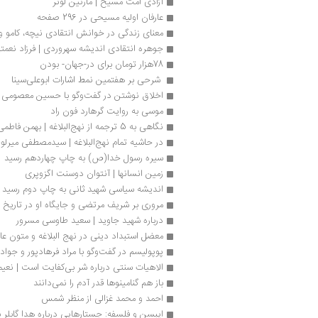
آزادی امت مسیح | مارتین لوتر
عارفان اولیه مسیحی در 296 صفحه
معنای زندگی در خوانش انتقادی نیچه، کامو و سارتر د
جوهره انتقادی اندیشه سهروردی | فرزاد نعمت
78هزار تومان برای در-جهان- بودن
 شرحی بر هفتمین نمط اشارات ابوعلی‌‌سینا 
اخلاق نوشتن در گفت‌وگو با حسین معصومی 
موسی به روایت گرهارد فون راد
نگاهی به 5 ترجمه‌ از نهج‌البلاغه | بهمن فاطمی
در حاشیه تمام نهج‌البلاغه | سیدمصطفی میرل
سیره رسول خدا(ص) به چاپ چهاردهم رسید
زمین انسان­ها | آنتوان دوسنت اگزوپری
اندیشه سیاسی شهید ثانی به چاپ دوم رسید 
مروری بر شریف مرتضی و جایگاه او در تاریخ 
درباره شهید جاوید | سعید طاوسی مسرور
معضل استبداد دینی در نهج البلاغه و متون عا
پوپولیسم در گفت‌وگو با مراد فرهادپور و جواد
الاهیات سنتی درباره شر بی‌کفایت است | نعی
باز هم گنامینوها قدر آدم را نمی‌دانند
احمد و محمد غزالی‌ از منظر شمس
ایبسن و فلسفه: جستارهایی درباره هدا گابلر ب