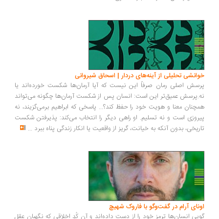
خوانشی تحلیلی از آینه‌های دردار | اسحاق شیروانی
پرسش اصلی رمان صرفاً این نیست که آیا آرمان‌ها شکست خورده‌اند یا
نه.پرسش عمیق‌تر این است: انسان پس از شکست آرمان‌ها چگونه می‌تواند
همچنان معنا و هویت خود را حفظ کند؟... پاسخی که ابراهیم برمی‌گزیند، نه
پیروزی است و نه تسلیم. او راهی دیگر را انتخاب می‌کند: پذیرفتن شکست
تاریخی، بدون آنکه به خیانت، گریز از واقعیت یا انکار زندگی پناه ببرد
...
اونای آرام در گفت‌وگو با فاروک شهیچ‭
گویی انسان‌ها ترمزِ خود را از دست داده‌اند و آن کُدِ اخلاقی که نگهبان عقل