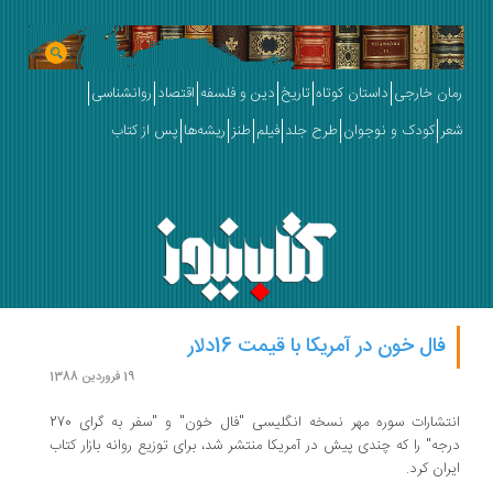
رمان خارجی
داستان کوتاه
تاریخ
دین و فلسفه
اقتصاد
روانشناسی
شعر
کودک و نوجوان
طرح جلد
فیلم
طنز
ریشه‌ها
پس از کتاب
فال خون در آمریکا با قیمت 16دلار
19 فروردین 1388
انتشارات سوره مهر نسخه انگلیسی "فال خون" و "سفر به گرای 270
درجه" را که چندی پیش در آمریکا منتشر شد، برای توزیع روانه بازار کتاب
ایران کرد.