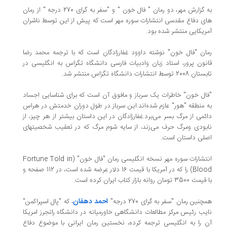
به گزارش مهر، دو رمان " فال خون " و "سفر به گرای 270 درجه " از رمان
های دفاع مقدسی انتشارات سوره مهر است که پیش از این توسط ناشران
آمریکایی منتشر شده بود.
رمان "فال خون" نوشته داوود غفارزادگان است که با ترجمه محمد رضا
قانون پرور، استاد زبان وادبیات فارسی دانشگاه تگزاس به انگلیسی در
تابستان 2008 توسط انتشارات دانشگاه تگزاس منتشر شد.
"فال خون" خاطرات یک سرباز و مافوق آن است که برای شناسایی اجساد
به منطقه "هور" عازم شده‌اند.این سرباز در طول دوران خدمتش در هراس
دائمی از مرگ بسر می‌برد.غفارزادگان در این داستان بیشتر از هر چیز، از
نابودی ومرگ حرف می‌زند، از سایه شوم مرگ که در تعقیب شخصیتهای
اصلی داستان است.
انتشارات سوره مهر نسخه انگلیسی رمان "فال خون" (Fortune Told in
Blood) را که در آمریکا با قیمت 16 دلار عرضه شده است، در 112 صفحه و
با قیمت 3500 تومان روانه بازار کتاب ایران کرده است.
احمد دهقان
همچنین رمان "سفر به گرای 270 درجه"
، که "پال اسپراکمن"
نایب رئیس مرکز مطالعات دانشگاهی خاورمیانه در دانشگاه راتجرز امریکا
آن را به انگلیسی ترجمه کرده، نخستین رمان ایرانی با موضوع دفاع