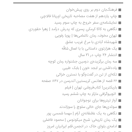
فرهنگ‌بان دوم بر روی پیش‌خوان
چاپ یازدهم از هفت مصاحبه تاریخی اوریانا فالاچی
نمایشنامه‌ی سفر خروج به چاپ سوم رسید
نگاهی به کاکا کرمکی پسری که پدرش درآمد | زهرا حقوردی
تهران مخوف، رمان ناتمامی‌ها | پویا رفویی
شهیدشاه آبادی با مرغ غریب عشق
یک هزارتوی داستانی با با اعمال شاقّه
انتشار 26 چاپ در 21 سال
سه رمان برگزیده‌ی دومین جشنواره رمان کوچه
یادداشتی بر ابجد خون | بابک طیبی
تکه‌ای از تن در گفت‌وگو با نسترن خزائی
۶۶ قصه از هانس کریستین آندرسن در ۸۴۷ صفحه
باریکترین! کتاب‌فروشی تهران | فیلم
 اتوبیوگرافی مارکز به چاپ ششم رسید 
آواز تیتروها برای نوجوانان
سوئدی‌ها جای خالی سلوچ را سوزاندند 
نگاهی به یک عاشقانه‌ی آرام | مهسا شمسی پور
یک رمان تاریخی: شبح میکونوس | محمود فاضلی
ادامه‌ی بلوای خاک در انجمن قلم ایرانیان امروز