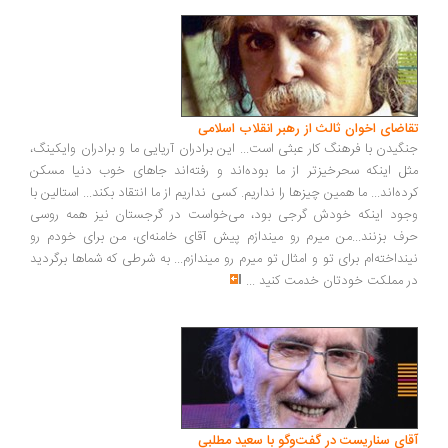
تقاضای اخوان ثالث از رهبر انقلاب اسلامی
جنگیدن با فرهنگ کار عبثی است... این برادران آریایی ما و برادران وایکینگ،
مثل اینکه سحرخیزتر از ما بوده‌اند و رفته‌اند جاهای خوب دنیا مسکن
کرده‌اند... ما همین چیزها را نداریم. کسی نداریم از ما انتقاد بکند... استالین با
وجود اینکه خودش گرجی بود، می‌خواست در گرجستان نیز همه روسی
حرف بزنند...من میرم رو میندازم پیش آقای خامنه‌ای، من برای خودم رو
نینداخته‌ام برای تو و امثال تو میرم رو میندازم... به شرطی که شماها برگردید
در مملکت خودتان خدمت کنید
...
آقای سناریست در گفت‌وگو با سعید مطلبی