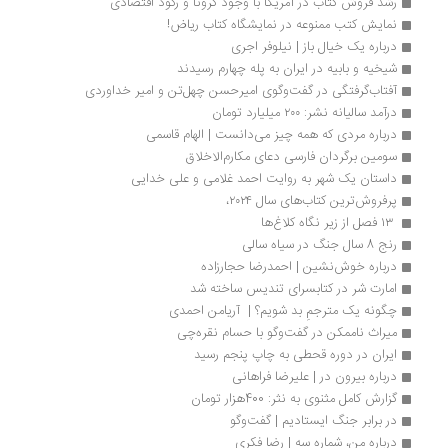
رشد فروش کتاب در آمریکا با وجود کرونا و رکود اقتصادی
نمایش کتب ممنوعه در نمایشگاه کتاب ریاض!
درباره یک خیال باز | نیلوفر اجری
شیخیه و بابیه در ایران به پله چهارم رسیدند
آفتاب‌گرفتگی در گفت‌وگوی امیرحسن چهل‌تن و امیر خداوردی
درآمد سالیانه نشر: ۲۰۰ میلیارد تومان
درباره مردی که همه چیز می‌دانست | الهام قاسمی
سومین برگردان فارسی دعای مکارم‌الاخلاق
داستان یک شهر به‌ روایت احمد غلامی و علی خدایی
پرفروش‌ترین کتاب‌های سال ۲۰۲۴،
 ۱۳ فصل از زیر نگاه کلاغ‌ها
رنج‌ 8 سال جنگ در سیاه سالی
درباره خوش‌نشین | احمدرضا حجارزاده
امارت شر در کتابسرای تندیس ساخته شد
چگونه یک مترجمِ بد شویم؟ |  آریامن احمدی
میراث ناممکن در گفت‌وگو با حسام نقره‌چی
ایران در دوره قحطی به چاپ پنجم رسید
درباره بیرون در | علیرضا فراهانی
گزارش کامل مثنوی به نثر: 400هزار تومان
در برابر جنگ ایستادیم | گفت‌وگو
درباره من، شماره سه | رضا فکری