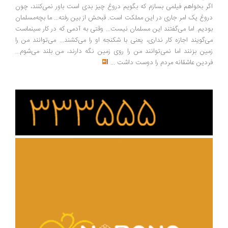
اگر بخواهم فیلمی بسازم که بگویم دروغ چیز بدی است باور نمی‌کنند، چون
دروغ یک امر جاری در این مملکت است. قبحش از بین رفته... ما بچه‌مسلمان
بودیم. اما می‌گفتند این مسلمان نیست... وقتی به آدمی که در کار سینماست
می‌گویند اجازه کار نداری، یعنی با شکنجه او را می‌کشند... می‌توانند من را
زمین بزنند اما نمی‌توانند من را روی زمین نگه دارند، من بلند می‌شوم...
فردین عاشقانه مردم را دوست داشت
...