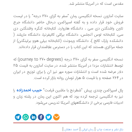
مقدس است که در آمریکا منتشر شد.
سایت آمازون
نسخه انگلیسی رمان "سفر به گرای 270 درجه" را در لیست
فروش خود قرار داده و به گفته اسپراکمن، درحال حاضر دانشگاه جرج
تاون واشنگتن دی سی ، دانشگاه هاروارد، کتابخانه کنگره واشنگتن دی
سی، کتابخانه لوس آنجلس، دانشگاه برکلی کالیفرنیا، دانشگاه ماریلند (
دانشکده پارک کالج )، دانشگاه ورمونت (کتابخانه بیلی هوو برلینگتن) از
جمله مراکزی هستند که این کتاب را در دسترس علاقمندان قرار داده‌اند.
نسخه انگلیسی سفر به گرای 270 درجه (journey to 270 degrees) که
توسط انتشارات مزدا در آمریکا منتشر شده، در سایت آمازون به قیمت 25
دلار عرضه شده است و انتشارات سوره مهر نیز آن را برای توزیع در ایران
در 264 صفحه و با قیمت 5 هزار تومان روانه بازار کرده است.
حبیب احمدزاده
پال اسپراکمن چندی پیش "شطرنج با ماشین قیامت"
را
نیز به انگلیسی ترجمه کرده بود که هم اکنون این رمان در رشته زبان و
ادبیات فارسی برخی از دانشگاههای آمریکا تدریس می‌شود.
|
|
|
بازار نشر و صنعت چاپ
رمان ایرانی
احمد دهقان