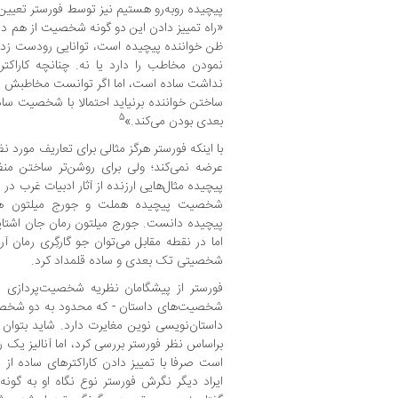
پیچیده روبه‌رو هستیم نیز توسط فورستر تعیین
«راه تمییز دادن این دو گونه شخصیت از هم در ا
ظن خواننده پیچیده است، توانایی رودست زدن 
نمودن مخاطب را دارد یا نه. چنانچه کاراکتر
نداشت ساده است، اما اگر توانست مخاطبش را س
ساختن خواننده برنیاید احتمالا با شخصیت ساد
5
بعدی بودن می‌کند.»
با اینکه فورستر هرگز مثالی برای تعاریف مور
عرضه نمی‌کند؛ ولی برای روشن‌تر ساختن من
پیچیده مثال‌هایی ارزنده از آثار ادبیات غرب در 
شخصیت پیچیده هملت و جورج میلتون هس
پیچیده دانست. جورج میلتون رمان جان اشتاین
اما در نقطه مقابل می‌توان جو گارگِری رمان آرز
شخصیتی تک بعدی و ساده قلمداد کرد.
فورستر از پیشگامان نظریه شخصیت‌پردازی اس
شخصیت‌های داستان - که محدود به دو شخصیت
داستان‌نویسی نوین مغایرت دارد. شاید بتوان
براساس نظر فورستر بررسی کرد، اما آنالیز یک 
است صرفا با تمییز دادن کاراکترهای ساده ا
ایراد دیگر نگرش فورستر نوع نگاه او به گونه