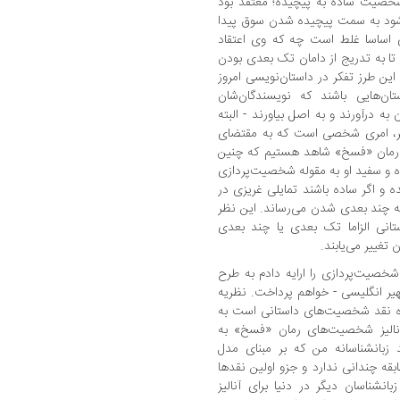
خصیت ساده به پیچیده؛ معتقد بود
شود به سمت پیچیده شدن سوق پیدا
ی اساسا غلط است چه که وی اعتقاد
ا به تدریج از دامان تک بعدی بودن
این طرز تفکر در داستان‌نویسی امروز
تان‌هایی باشند که نویسندگان‌شان
ه درآورند و به اصل بیاورند - البته
مر، امری شخصی است که به مقتضای
ن رمان «فسخ» شاهد هستیم که چنین
اه و سفید او به مقوله شخصیت‌پردازی
ده و اگر ساده باشند تمایلی غریزی در
ه چند بعدی شدن می‌رساند. این نظر
انی الزاما تک بعدی یا چند بعدی
 تغییر می‌یابند.
شخصیت‌پردازی را ارایه دادم به طرح
ر انگلیسی - خواهم پرداخت. نظریه
زه نقد شخصیت‌های داستانی است به
آنالیز شخصیت‌های رمان «فسخ» به
زبانشناسانه من که بر مبنای مدل
بقه چندانی ندارد و جزو اولین نقدها
شناسان دیگر در دنیا برای آنالیز