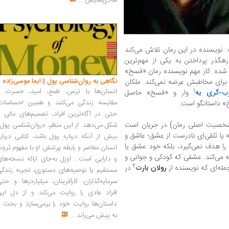
شادی‌هایش
...
نویسنده در این رمان تلاش می‌کند
گذر پرداختن به یکی از مهم‌ترین
 شده. کار مهم نویسنده رمان «فسخ»
نگاهی به روان‌شناسی پول | ایما موسی‌زاده
برای مخاطبش عرضه نمی‌کند. ملکان
انسان‌ها با ترس، طمع، امید، حسرت و
1
ب-گری یه
وار و «فسخ» حاصل
مقایسه زندگی می‌کنند و همین احساسات،
» داستانگو است.
حتی در آگاه‌ترین افراد، تصمیم‌های مالی ر
 شخصیت اصلی رمان) در جریان است
شکل می‌دهد. از این منظر، «روان‌شناسی پول
ه یا تلقی‌ای نادرست از عشق؛ عاشق و
بیش از آنکه درباره پول باشد، کتابی دربار
ه را هدف نمی‌گیرد، بلکه خود عشق یا
انسان معاصر و رابطه پرتنش او با مفهوم ثرو
 می‌کند. عشقی که کودکی و جوانی و
و دارایی است... اوزل به‌جای ارائه نسخه‌ها
2
جمله‌ای که نویسنده از
رولان بارت
در
مستقیم یا توصیه‌های دستوری، تجربه زندگی
سرمایه‌گذاران، کارآفرینان، میلیاردرها و حت
افراد عادی را روایت می‌کند و از دل این
داستان‌ها روایت خود را برمی‌سازد و بحث ر
به پیش می‌راند
...