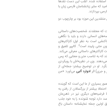
ا استفاده شده. اغلب این دست نقدها
امید که سایر زبانشناسان فارسی زبان با
ارسی بپردازند.
 منتقدین این حوزه بود بر چارچوب دو
است که معتقدند شخصیت‌های داستانی
های انسانی دارند و باید با نگاهی
اکنشی است به نظر اول؛ کاراکترهای
8
رون متنی پایبند است
. کالپپر تلفیق و
 کاراکترهای داستانی معرفی می‌کند.
اند که به تناسب متن و معنایی که پس
می‌دهند. وی در نظریه‌اش با رویکردی
د. او در توضیح بیشتر؛ جمله‌ای از
 و جری) اثر
ادوارد آلبی
می‌آورد: «من
ور بسیاری از ما این است که گوینده
مالا بیشتر از بزرگسالان از رفتن به
 فرضیه‌های دیگری نیز در ذهن‌مان
قصد دارد توجه شنونده را به خود جلب
ق اولین جمله نمایشنامه داستان باغ