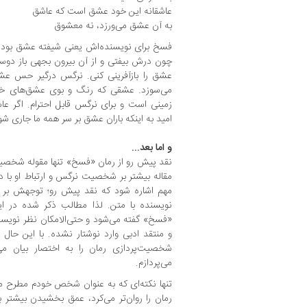
عاشقانه این خود عشق است که عاشق
به آن عشق می‌ورزد، نه معشوق
فسخ برای نویسنده‌اش یعنی شیفته عشق بو
چون درش بیفتی و از آن بیرون بجهی باز دو
عشق را بازآفرینی کنی. نرگس درگیر حس عشق
می‌سوزد. عشقی که رنگ و بوی عشق‌های خلد
زمینی است و برای نرگس قابل احترام. اگر ع
امید به اینکه باران عشق بر سر همه ما جاری شو
و اما بعد...
نقد پیش رو از رمان «فسخ» تنها مقوله شخصیت‌
مقاله بیشتر بر شخصیت نرگس و ارتباط او با دیگ
مهم اشاره شود که نقد پیش رو؛ توجهش بر را
نویسنده با متن. لذا مطالب ذکر شده در این
«فسخ» گفته می‌شود و حتی‌الامکان نظر نویسن
و منتقد ادبی وارد نوشتار نشده. با این حال
شخصیت‌پردازی رمان را به اختصار بیان می‌ک
می‌پردازم.
تنها نکته‌ای که به عنوان شخص خودم مطرح می
رمان را روان‌تر می‌کرد، عمق بخشیدن بیشت