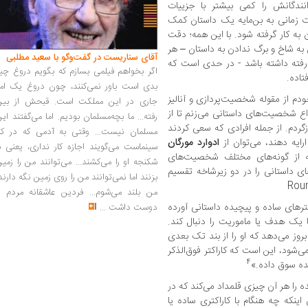
نندگانش را کمی بیشتر با جزییات
ات زمانی به بن‌مایه یک داستان کمک
 به کار گرفته شود. با این همه؛ دقت
به شاخ و برگ ندادن به داستان – هر
آقای سناریست در گفت‌وگو با سعید مطلبی
فته داشته باشد - در حدی است که
اگر بخواهم فیلمی بسازم که بگویم دروغ چی
تاده.
بدی است باور نمی‌کنند، چون دروغ یک امر
ودم از مقوله شخصیت‌پردازی و آنالیز
جاری در این مملکت است. قبحش از بین
اع شخصیت‌های داستانی می‌زنم تا از
رفته... ما بچه‌مسلمان بودیم. اما می‌گفتند ای
ردم. از جمله افرادی که سعی کردند
مسلمان نیست... وقتی به آدمی که در کار
ایه دهند، می‌توان از
ادوارد مورگان
سینماست می‌گویند اجازه کار نداری، یعنی ب
که از گونه‌های مختلف شخصیت‌های
شکنجه او را می‌کشند... می‌توانند من را زمی
 کاراکترهای داستانی را در دو زیرشاخه تقسیم
بزنند اما نمی‌توانند من را روی زمین نگه دارند
من بلند می‌شوم... فردین عاشقانه مردم را
ترهای ساده و پیچیده داستانی آورده
دوست داشت
...
یک هدف یا ماموریت را دنبال کند.
روز می‌دهد که او را از بند تک بعدی
ی‌شود، این است که کاراکتر فوق‌الذکر
4
ه سوق داده.»
ه را هر آن چیزی قلمداد می‌کند که در
ه چه هنگام با کاراکتری ساده یا