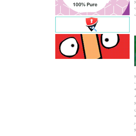
و
ت
ت
و
و
ر