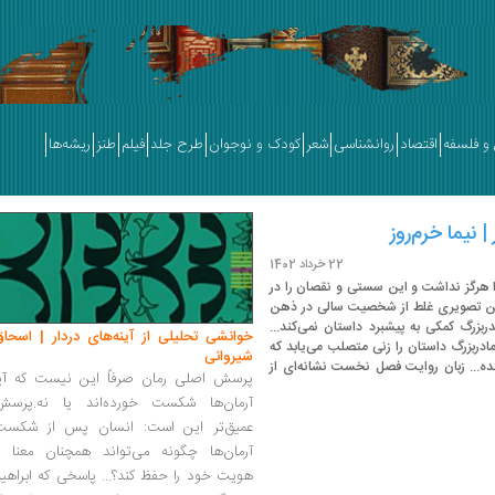
و فلسفه
اقتصاد
روانشناسی
شعر
کودک و نوجوان
طرح جلد
فیلم
طنز
ریشه‌ها
 نیما خرم‌روز
22 خرداد 1402
را هرگز نداشت و این سستی و نقصان را در
تن تصویری غلط از شخصیت سالی در ذهن
دربزرگ کمکی به پیشبرد داستان نمی‌کند...
خوانشی تحلیلی از آینه‌های دردار | اسحاق
دربزرگ داستان را زنی متصلب می‌یابد که
شیروانی
ده... زبان روایت فصل نخست نشانه‌ای از
پرسش اصلی رمان صرفاً این نیست که آیا
آرمان‌ها شکست خورده‌اند یا نه.پرسش
عمیق‌تر این است: انسان پس از شکست
آرمان‌ها چگونه می‌تواند همچنان معنا و
هویت خود را حفظ کند؟... پاسخی که ابراهی