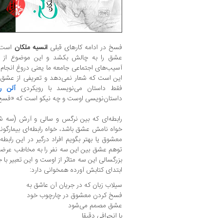
فسخ در ادامه کارهای قبلی
انسیه ملکان
است. 
عشق را به چالش بکشد و این موضوع از ره
آسیب‌های اجتماعی جامعه ما یعنی دروغ انجام
این است که شعار نمی‌دهد و تعریفی از عشق 
فقط داستان می‌نویسد با رویکردی
آلن ر
داستان‌نویسی اوست و چه نیکو است که «فسخ
رابطه‌ای که بین نرگس و سالی و آرش (سه
خواه نامش عشق باشد، خواه رابطه‌ای بیمارگون
معشوق یا بهتر بگویم افراد درگیر در این رابط
توهم عشق بین این سه نفر را به مخاطب عرضه
بزرگسالی این سه متاثر از اوست و این تعبیر با 
ابتدای کتابش آورده همخوانی دارد:
سیلاب زبان که در جریان آن عاشق به
فسخ کردن معشوق در چارچوب خود
عشق مصمم می‌شود
با انحرافی دقیقا