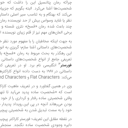
چراکه رمان پتانسیل این را داشت که خوا
شخصیت‌ها آشنا می‌کرد. البته بگویم که جزیی
می‌کند که بهنگام و به تناسب سیر اصلی داستان
نظر یا شاید وسواس بیش از حد نویسنده رمان 
چند باعث شده رمان «فسخ» نثری شسته و ر
برخی المان‌های مهم نیز از قلم زیبای نویسنده اف
به جهت اینکه مخاطبان را با مفهوم مورد نظر خ
شخصیت‌های داستانی آشنا سازم؛ گریزی به انو
این رهگذر به بحث مربوط به رمان «فسخ» بازگ
تعریفی جامع از انواع شخصیت‌های داستانی ار
3
فورستر
انگلیسی نام برد. او در تعریفی 
داستانی در ۱۹۸۷ به دست داده؛ انواع
می‌کند: Flat Characters و Round Characters
وی در همین گفتاورد و در تعریف ماهیت کاراک
است که «شخصیت ساده پدید می‌آید تا تنها 
وقتی شخصیتی ساده رفتار و کرداری را از خود ب
بودن می‌رهاند آنچه در پی این رویداد پدیدار م
خود را به سمت تبدیل شدن به شخصیتی پیچید
در نقطه مقابل این تعریف؛ فورستر کاراکتر پیچید
دایره وجودی شخصیت ساده نگنجد. سنجش اینک