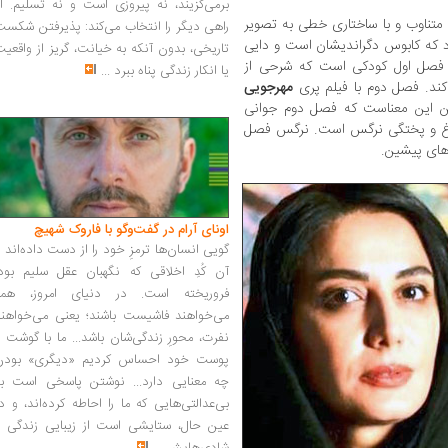
برمی‌گزیند، نه پیروزی است و نه تسلیم. ا
متناوب و با ساختاری خطی به تصویر
راهی دیگر را انتخاب می‌کند: پذیرفتن شکس
که کابوس دگراندیشان است و دایی
تاریخی، بدون آنکه به خیانت، گریز از واقعی
س فصل اول کودکی است که شرحی از
یا انکار زندگی پناه ببرد
...
کند. فصل دوم با فیلم پری
مهرجویی
رهن این معناست که فصل دوم جوانی
لوغ و پختگی نرگس است. نرگس فصل
‌های پیشین.
اونای آرام در گفت‌وگو با فاروک شهیچ‭
گویی انسان‌ها ترمزِ خود را از دست داده‌اند 
آن کُدِ اخلاقی که نگهبان عقل سلیم بود،
فروریخته است. در دنیای امروز، همه
می‌خواهند فاشیست باشند؛ یعنی می‌خواهند
نفرت، محورِ زندگی‌شان باشد... ما با گوشت 
پوست خود احساس کردیم «دیگری» بودن
چه معنایی دارد... نوشتن پاسخی است به
بی‌عدالتی‌هایی که ما را احاطه کرده‌اند، و د
عین حال، ستایشی است از زیبایی زندگی و