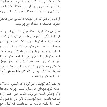
شخصیت‌های نمایشنامه‌ها، فیلم‌ها و داستان‌ه
به زبان انگلیسی و بر آثار غربی نوشته شده‌اند. 
بهره‌گیری از این مدل به نقد سایر آثار داستانی ف
از دیرباز بحثی که در ادبیات داستانی نقل محفل
نظریه مختلف و متضاد می‌چرخید:
نظر اول متعلق به دسته‌ای از منتقدان ادبی 
از دل زندگی مردم سرچشمه می‌گیرند و شاخصه‌
7
فرامتن به کاراکترها نگریست
. نظر دوم که و
داستانی را محصول متن می‌داند و به آنالیز د
ادغام این دو نظر را بهترین سنجش برای شناخت
او کاراکترهای داستانی را جزو لاینفک متن می‌د
هر عبارت نهان است نمود متفاوتی از خود بروز 
شناختی به متن و شخصیت‌های داستانی می‌نگر
نمایشنامه تک پرده‌ای
داستان باغ وحش
(پیتر
به باغ وحش رفته‌ام.»
به نظر شما گوینده این گزاره چه کسی است؟ تص
جمله فوق بچه‌ای خردسال است، چراکه بچه‌ها احت
باغ وحش لذت می‌برند. شاید تنی چند از ما
ساخته باشیم. مثلا گوینده با ذکر این موضوع 
کند. اما نکته جالب در اینجاست که گزاره فو