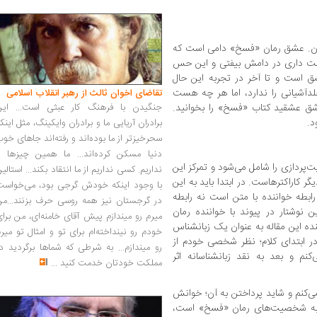
دن. عشق رمان «فسخ» دامی است که
ست داری در دامش بیفتی و این حس
 است و تا آخر در تجربه این حال
آشیانی را ندارد، اما هر چه هست
تقاضای اخوان ثالث از رهبر انقلاب اسلامی
اشق عشقید کتاب «فسخ» را بخوانید.
جنگیدن با فرهنگ کار عبثی است... این
د.
برادران آریایی ما و برادران وایکینگ، مثل اینک
سحرخیزتر از ما بوده‌اند و رفته‌اند جاهای خو
دنیا مسکن کرده‌اند... ما همین چیزها را
پردازی را شامل می‌شود و تمرکز این
نداریم. کسی نداریم از ما انتقاد بکند... استالی
ر کاراکترهاست. در ابتدا باید به این
با وجود اینکه خودش گرجی بود، می‌خواست
بطه خواننده با متن است نه رابطه
در گرجستان نیز همه روسی حرف بزنند...من
 نوشتار در پیوند با خواننده رمان
میرم رو میندازم پیش آقای خامنه‌ای، من برا
ده این مقاله به عنوان یک زبانشناس
خودم رو نینداخته‌ام برای تو و امثال تو میر
 در ابتدای کلام؛ نظر شخصی خودم از
رو میندازم... به شرطی که شماها برگردید د
نم و بعد به نقد زبانشناسانه اثر
مملکت خودتان خدمت کنید
...
‌کنم و شاید پرداختن به آن؛ خوانش
ر به شخصیت‌های رمان «فسخ» است،