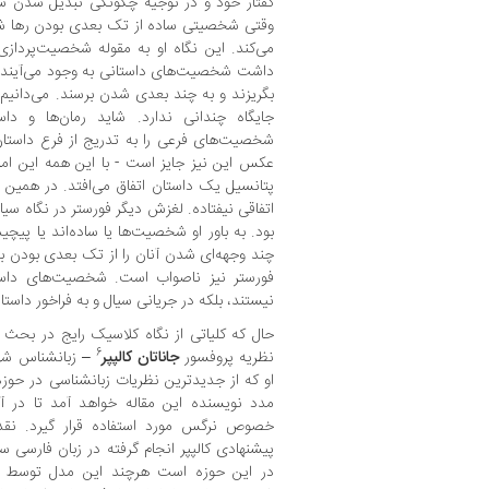
گفتار خود و در توجیه چگونگی تبدیل شدن ش
وقتی شخصیتی ساده از تک بعدی بودن رها 
می‌کند. این نگاه او به مقوله شخصیت‌پرداز
داشت شخصیت‌های داستانی به وجود می‌آیند ت
بگریزند و به چند بعدی شدن برسند. می‌دانیم 
جایگاه چندانی ندارد. شاید رمان‌ها و داس
شخصیت‌های فرعی را به تدریج از فرع داستان ب
عکس این نیز جایز است - با این همه این ا
پتانسیل یک داستان اتفاق می‌افتد. در همی
اتفاقی نیفتاده. لغزش دیگر فورستر در نگاه سی
بود. به باور او شخصیت‌ها یا ساده‌اند یا پیچی
چند وجهه‌ای شدن آنان را از تک بعدی بودن ب
فورستر نیز ناصواب است. شخصیت‌های داست
نیستند، بلکه در جریانی سیال و به فراخور داستان
حال که کلیاتی از نگاه کلاسیک رایج در بحث 
6
نظریه پروفسور
جاناتان کالپپر
– زبانشناس شهی
او که از جدیدترین نظریات زبانشناسی در حو
مدد نویسنده این مقاله خواهد آمد تا در 
خصوص نرگس مورد استفاده قرار گیرد. نقد 
پیشنهادی کالپپر انجام گرفته در زبان فارسی سا
در این حوزه است هرچند این مدل توسط زبان