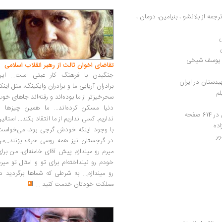
چاپ پنجم از لذت خیانت: چهار مقاله درباره‌ی ترجمه از بلانشو ، بنیامین، دومان ، 
 | یوسف شیخی
تقاضای اخوان ثالث از رهبر انقلاب اسلامی
جنگیدن با فرهنگ کار عبثی است... این
دستان در ایران
برادران آریایی ما و برادران وایکینگ، مثل اینک
م
سحرخیزتر از ما بوده‌اند و رفته‌اند جاهای خو
دنیا مسکن کرده‌اند... ما همین چیزها را
صفحه
نداریم. کسی نداریم از ما انتقاد بکند... استالی
اده
با وجود اینکه خودش گرجی بود، می‌خواست
ر
در گرجستان نیز همه روسی حرف بزنند...من
میرم رو میندازم پیش آقای خامنه‌ای، من برا
خودم رو نینداخته‌ام برای تو و امثال تو میر
رو میندازم... به شرطی که شماها برگردید د
مملکت خودتان خدمت کنید
...