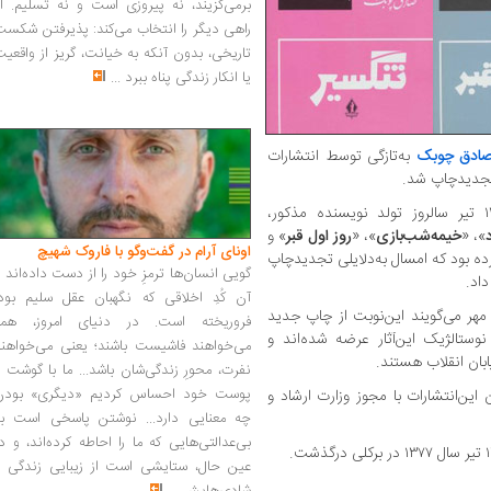
برمی‌گزیند، نه پیروزی است و نه تسلیم. ا
راهی دیگر را انتخاب می‌کند: پذیرفتن شکس
تاریخی، بدون آنکه به خیانت، گریز از واقعی
یا انکار زندگی پناه ببرد
...
ادق چوبک
به‌تازگی توسط انتشارات
 تجدیدچاپ شد.
این‌ناشر سال گذشته به‌مناسبت فرارسیدن ۱۳ تیر سالروز تولد نویسنده مذکور،
»، «
خیمه‌شب‌بازی
»، «
روز اول قبر
» و
اونای آرام در گفت‌وگو با فاروک شهیچ‭
ه بود که امسال به‌دلایلی تجدیدچاپ
گویی انسان‌ها ترمزِ خود را از دست داده‌اند 
داد.
آن کُدِ اخلاقی که نگهبان عقل سلیم بود،
 مهر می‌گویند این‌نوبت از چاپ جدید
فروریخته است. در دنیای امروز، همه
 نوستالژیک این‌آثار عرضه شده‌اند و
می‌خواهند فاشیست باشند؛ یعنی می‌خواهند
بان انقلاب هستند.
نفرت، محورِ زندگی‌شان باشد... ما با گوشت 
پوست خود احساس کردیم «دیگری» بودن
این‌انتشارات با مجوز وزارت ارشاد و
چه معنایی دارد... نوشتن پاسخی است به
بی‌عدالتی‌هایی که ما را احاطه کرده‌اند، و د
عین حال، ستایشی است از زیبایی زندگی و