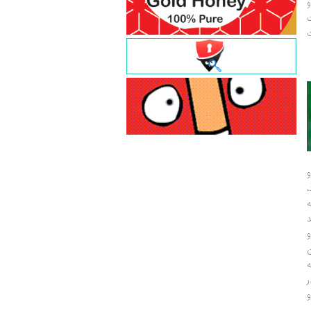
و
ت
ت
و
و
ر