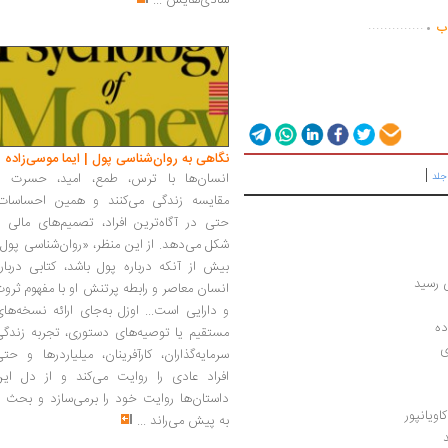
شادی‌هایش
...
.
..............
اب
نگاهی به روان‌شناسی پول | ایما موسی‌زاده
|
انسان‌ها با ترس، طمع، امید، حسرت و
جلد
مقایسه زندگی می‌کنند و همین احساسات،
حتی در آگاه‌ترین افراد، تصمیم‌های مالی ر
شکل می‌دهد. از این منظر، «روان‌شناسی پول
بیش از آنکه درباره پول باشد، کتابی دربار
ی رسید
انسان معاصر و رابطه پرتنش او با مفهوم ثرو
و دارایی است... اوزل به‌جای ارائه نسخه‌ها
ده
مستقیم یا توصیه‌های دستوری، تجربه زندگی
ی
سرمایه‌گذاران، کارآفرینان، میلیاردرها و حت
افراد عادی را روایت می‌کند و از دل این
داستان‌ها روایت خود را برمی‌سازد و بحث ر
اویانپور
به پیش می‌راند
...