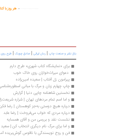
.
...............
هر روز با کت
|
|
|
بازار نشر و صنعت چاپ
رمان ایرانی
صادق چوبک
طرح روی 
برای «نمایشگاه کتاب شهری» طرح دارم
 دعوای میراث‌خواران روی خاک خوب
پیرامون زل آفتاب | سعیده امین‌زاده
چاپ چهارم زبان و مرگ با مبانی اسطوره‌شناس
نخستین شاهنامه چاپی دنیا | گزارش
و اما اسم تمام مردهای تهران | شراره شریعت‌زا
درباره هیچ دوستی به‌جز کوهستان | رضا فکر
درباره مردی که خواب می‌‌‌فروخت | رضا عابد
نشست نقد و بررسی من و آقای همسایه
و اما برای مرگ نام دیگری انتخاب کن | سعید ک
فن و روح نویسندگی با ناقوس گوش‌بریده آمد