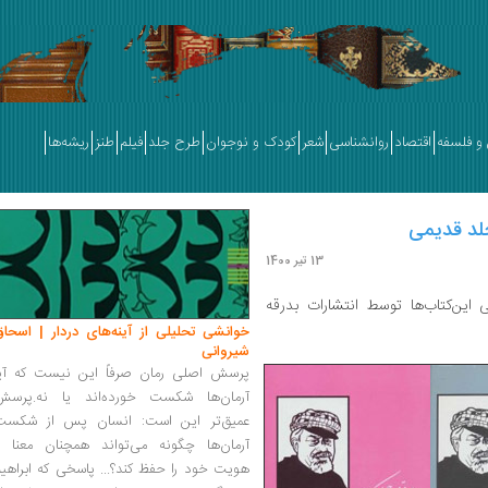
و فلسفه
اقتصاد
روانشناسی
شعر
کودک و نوجوان
طرح جلد
فیلم
طنز
ریشه‌ها
لد قدیمی
13 تیر 1400
این‌کتاب‌ها توسط انتشارات بدرقه
خوانشی تحلیلی از آینه‌های دردار | اسحاق
شیروانی
پرسش اصلی رمان صرفاً این نیست که آیا
آرمان‌ها شکست خورده‌اند یا نه.پرسش
عمیق‌تر این است: انسان پس از شکست
آرمان‌ها چگونه می‌تواند همچنان معنا و
هویت خود را حفظ کند؟... پاسخی که ابراهی