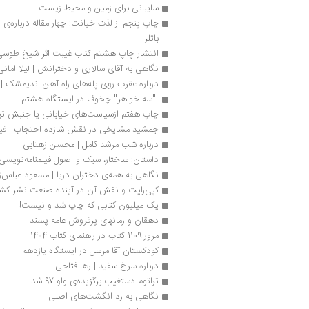
سایبانی برای زمین و محیط زیست
باتلر
انتشار چاپ هشتم کتاب غیبت اثر شیخ طوسی
نگاهی به آقای سالاری و دخترانش | لیلا امانی
درباره عقرب روی پله‌های راه آهن اندیمشک
 "سه خواهر" چخوف در ایستگاه هشتم 
چاپ هفتم ازسیاست‌های خیابانی یا جنبش تهی
جمشید مشایخی در نقش شازده احتجاب | فیل
درباره شب مرشد کامل | محسن زهتابی
داستان: ساختار، سبک و اصول فیلمنامه‌نویسی در 614 
نگاهی به همه‌ی دختران دریا | مسعود عباس‌ز
کپی‌رایت و نقش آن در آینده صنعت نشر کشو
یک میلیون کتابی که چاپ شد و نیست!
دهقان و رمانهای پرفروش عامه پسند 
مرور 1109 کتاب در راهنمای کتاب 1404
کودکستان آقا مرسل در ایستگاه یازدهم
درباره سرخ سفید | رها فتاحی
تراتوم دستغیب برگزیده‌ی واو 97 شد
نگاهی به رد انگشت‌های اصلی 