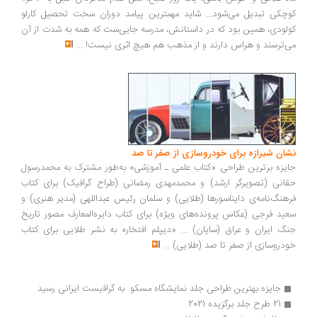
کوچکی تبدیل می‌شود... شاید مهمترین پیامد دوران سخت تحصیل کارلو
کولودی، همین بود که در داستانش، مدرسه جایی‌ست که همه به شدت از آن
می‌ترسند و هراس دارند و از مذهب هم هیچ اثری نیست!
...
نشان شیرازه برای خودروسازی از صفر تا صد
جایزه برترین طراحی «کتاب علمی ـ آموزشی» به‌طور مشترک به محمدرسول
حقانی (تصویرگر ارشد) و محمدمهدی رمضانی (طراح گرافیک) برای کتاب
فرهنگ‌نامه‌ی دایناسور‌ها (طلایی) و سلمان رئیس عبداللهی (مدیر هنری) و
سعید فرجی (عکاس پرونده‌های ویژه) برای کتاب دایره‌المعارف مصور تاریخ
جنگ ایران و عراق (سایان) ... «دیپلم افتخار» به نشر طلایی برای کتاب
خودروسازی از صفر تا صد (طلایی)
...
جایزه بهترین طراحی جلد نمایشگاه مسکو  به گرافیست ایرانی رسید
21 طرح جلد برگزیده 2021