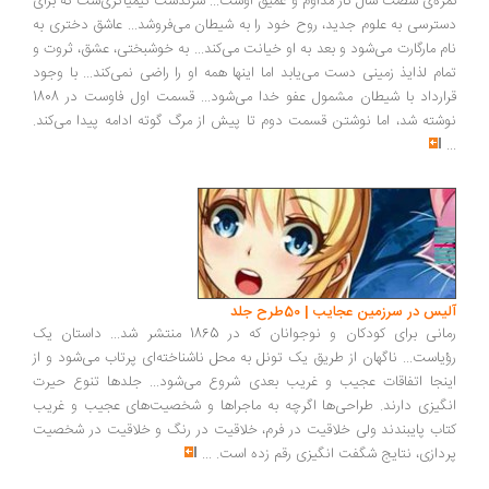
ثمره‌ی شصت سال کار مداوم و عمیق اوست... سرگذشت کیمیاگری‌ست که برای
دسترسی به علوم جدید، روح خود را به شیطان می‌فروشد... عاشق دختری به
نام مارگارت می‌شود و بعد به او خیانت می‌کند... به خوشبختی، عشق، ثروت و
تمام لذایذ زمینی دست می‌یابد اما اینها همه او را راضی نمی‌کند... با وجود
قرارداد با شیطان مشمول عفو خدا می‌شود... قسمت اول فاوست در 1808
نوشته شد، اما نوشتن قسمت دوم تا پیش از مرگ گوته ادامه پیدا می‌کند.
...
آلیس در سرزمین عجایب | 50طرح جلد
رمانی برای کودکان و نوجوانان که در 1865 منتشر شد... داستان یک
رؤیاست... ناگهان از طریق یک تونل به محل ناشناخته‌ای پرتاب می‌شود و از
اینجا اتفاقات عجیب و غریب بعدی شروع می‌شود... جلدها تنوع حیرت
انگیزی دارند. طراحی‌ها اگرچه به ماجراها و شخصیت‌های عجیب و غریب
کتاب پایبندند ولی خلاقیت در فرم، خلاقیت در رنگ و خلاقیت در شخصیت
پردازی، نتایج شگفت انگیزی رقم زده است.
...