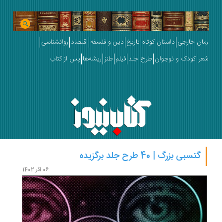
رمان خارجی
داستان کوتاه
تاریخ
دین و فلسفه
اقتصاد
روانشناسی
شعر
کودک و نوجوان
طرح جلد
فیلم
طنز
ریشه‌ها
پس از کتاب
گتسبی بزرگ | 40 طرح جلد برگزیده
خانم دال
06 آذر 1402