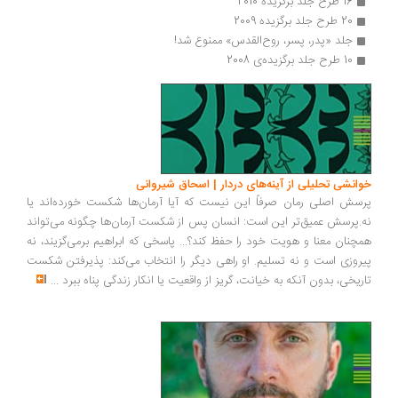
16 طرح جلد برگزیده 2010
20 طرح جلد برگزیده 2009
جلد «پدر، پسر، روح‌القدس» ممنوع شد!
10 طرح جلد برگزیده‌ی 2008
خوانشی تحلیلی از آینه‌های دردار | اسحاق شیروانی
پرسش اصلی رمان صرفاً این نیست که آیا آرمان‌ها شکست خورده‌اند یا
نه.پرسش عمیق‌تر این است: انسان پس از شکست آرمان‌ها چگونه می‌تواند
همچنان معنا و هویت خود را حفظ کند؟... پاسخی که ابراهیم برمی‌گزیند، نه
پیروزی است و نه تسلیم. او راهی دیگر را انتخاب می‌کند: پذیرفتن شکست
تاریخی، بدون آنکه به خیانت، گریز از واقعیت یا انکار زندگی پناه ببرد
...