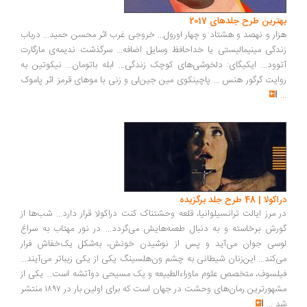
بهترین طرح جلدهای 2017
هزار و نهصد و هشتاد و چهار اورول... خروجی غرب اثر محسن حمید... درباب
زندگی مینیمالیستی یا خداحافظ وسایل اضافه... سرگذشت ندیمه‌ی مارگارت
آتوود... ایکیگای: دلخوشی‌های کوچک زندگی... ابله باتومان... نیکوتین به
روایت گرگور هنس‏‫ ... پاچینکوی مین جین‌لی و زنی با موهای قرمز اثر پاموک
...
دراکولا | 48 طرح جلد برگزیده
در مرز ایالت ترانسیلوانیا، قلعه وحشتناک کنت دراکولا قرار دارد... شب‌ها از
گورش برخاسته و به دنبال طعمه‌هایش می‌گردد... در نور مهتاب به سراغ
لوسی جوان می‌آید و پس از نوشیدن خونش، به‌شکل یک‌خفاش فرار
می‌کند... این‌زنان شیطانی به چشم ون‌هلسینگ یکی از یکی زیباتر می‌آیند...
فیلسوف، متخصص علوم ماوراءالطبیعه و یک مسیحی دوآتشه است... یکی از
مشهورترین رمان‌های وحشت در جهان است که برای اولین‌ بار در ۱۸۹۷ منتشر
شد
...