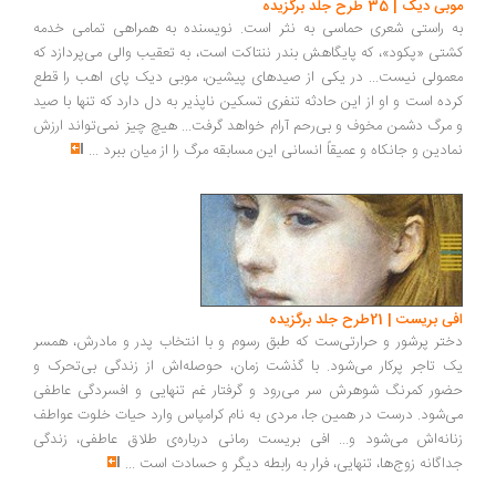
موبی دیک | 35 طرح جلد برگزیده
به راستی شعری حماسی به نثر است. نویسنده به همراهی تمامی خدمه
کشتی «پکود»، که پایگاهش بندر ننتاکت است، به تعقیب والی می‌پردازد که
معمولی نیست... در یکی از صیدهای پیشین، موبی دیک پای اهب را قطع
کرده است و او از این حادثه تنفری تسکین ناپذیر به دل دارد که تنها با صید
و مرگ دشمن مخوف و بی‌رحم آرام خواهد گرفت... هیچ چیز نمی‌تواند ارزش
نمادین و جانکاه و عمیقاً انسانی این مسابقه مرگ را از میان ببرد
...
افی بریست | 21طرح جلد برگزیده
دختر پرشور و حرارتی‌ست که طبق رسوم و با انتخاب پدر و مادرش، همسر
یک تاجر پرکار می‌شود. با گذشت زمان، حوصله‌اش از زندگی بی‌تحرک و
حضور کمرنگ شوهرش سر می‌رود و گرفتار غم تنهایی و افسردگی عاطفی
می‌شود. درست در همین جا، مردی به نام کرامپاس وارد حیات خلوت عواطف
زنانه‌اش می‌شود و... افی بریست رمانی درباره‌ی طلاق عاطفی، زندگی
جداگانه زوج‌ها، تنهایی، فرار به رابطه دیگر و حسادت است
...