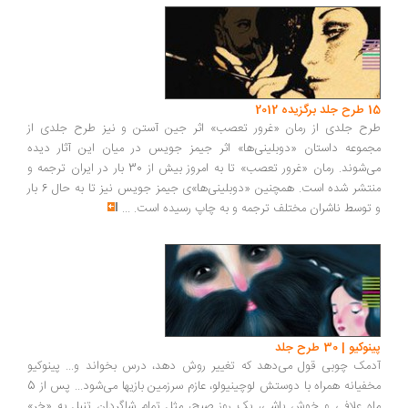
15 طرح جلد برگزیده 2012
طرح جلدی از رمان «غرور تعصب» اثر جین آستن و نیز طرح جلدی از
مجموعه داستان «دوبلینی‌ها» اثر جیمز جویس در میان این آثار دیده
می‌شوند. رمان «غرور تعصب» تا به امروز بیش از 30 بار در ایران ترجمه و
منتشر شده است. همچنین «دوبلینی‌ها»ی جیمز جویس نیز تا به حال 6 بار
و توسط ناشران مختلف ترجمه و به چاپ رسیده است.
...
پینوکیو | 30 طرح جلد
آدمک چوبی قول می‌دهد که تغییر روش دهد، درس بخواند و... پینوکیو
مخفیانه همراه با دوستش لوچینیولو، عازم سرزمین بازیها می‌شود... پس از 5
ماه علافی و خوش باشی، یک روز صبح، مثل تمام شاگردان تنبل به «خر»