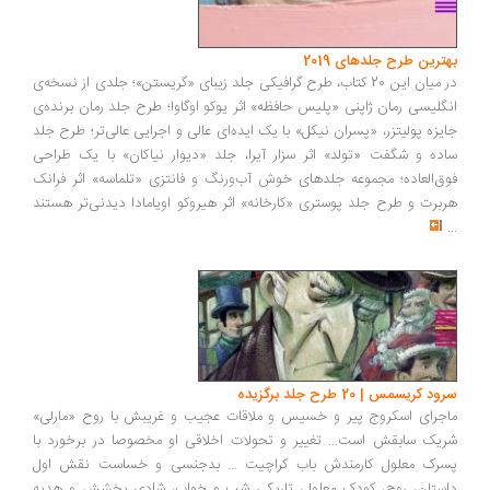
بهترین طرح جلدهای 2019
در میان این 20 کتاب، طرح گرافیکی جلد زیبای «گریستن»؛ جلدی از نسخه‌ی
انگلیسی رمان ژاپنی «پلیس حافظه» اثر یوکو اوگاوا؛ طرح جلد رمان برنده‌ی
جایزه پولیتزر، «پسران نیکل» با یک ایده‌ای عالی و اجرایی عالی‌تر؛ طرح جلد
ساده و شگفت «تولد» اثر سزار آیرا، جلد «دیوار نیاکان» با یک طراحی
فوق‌العاده؛ مجموعه جلدهای خوش آب‌ورنگ و فانتزی «تلماسه» اثر فرانک
هربرت و طرح جلد پوستری «کارخانه» اثر هیروکو اویامادا‏‫ دیدنی‌تر هستند
...
سرود کریسمس | 20 طرح جلد برگزیده
ماجرای اسکروج پیر و خسیس و ملاقات عجیب و غریبش با روح «مارلی»
شریک سابقش است... تغییر و تحولات اخلاقی او مخصوصا در برخورد با
پسرک معلول کارمندش باب کراچیت ... بدجنسی و خساست نقش اول
داستان، روح، کودک معلول، تاریکی شب و خواب، شادی بخشش و هدیه