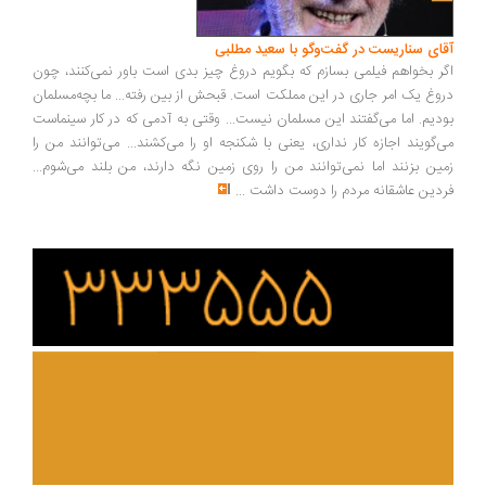
آقای سناریست در گفت‌وگو با سعید مطلبی
اگر بخواهم فیلمی بسازم که بگویم دروغ چیز بدی است باور نمی‌کنند، چون
دروغ یک امر جاری در این مملکت است. قبحش از بین رفته... ما بچه‌مسلمان
بودیم. اما می‌گفتند این مسلمان نیست... وقتی به آدمی که در کار سینماست
می‌گویند اجازه کار نداری، یعنی با شکنجه او را می‌کشند... می‌توانند من را
زمین بزنند اما نمی‌توانند من را روی زمین نگه دارند، من بلند می‌شوم...
فردین عاشقانه مردم را دوست داشت
...