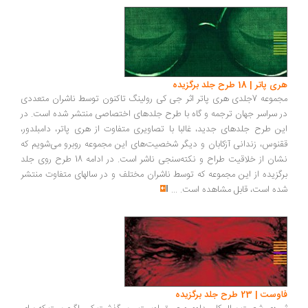
هری پاتر | 18 طرح جلد برگزیده
مجموعه 7جلدی هری پاتر اثر جی کی رولینگ تاکنون توسط ناشران متعددی
در سراسر جهان ترجمه و گاه با طرح جلدهای اختصاصی منتشر شده است. در
این طرح‌ جلدهای جدید، غالبا با تصاویری متفاوت از هری پاتر، دامبلدور،
ققنوس، زندانی آزکابان و دیگر شخصیت‌های این مجموعه روبرو می‌شویم که
نشان از خلاقیت طراح و نکته‌سنجی ناشر است. در ادامه 18 طرح روی جلد
برگزیده از این مجموعه که توسط ناشران مختلف و در سالهای متفاوت منتشر
شده است، قابل مشاهده است.
...
فاوست | 23 طرح جلد برگزیده