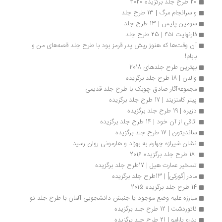
20 طرح جلد برگزیده 2020
و سرانجام مرگ | 13 طرح جلد
سومین پلیس | 13 طرح جلد
فارنهایت ۴۵۱ | 25 طرح جلد
آن وقت‌ها که هنوز ریش پدر قرمز بود با طرح جلد قصه‌های من و 
بابام!
بهترین طرح جلدهای 2018
والدن | 18 طرح جلد برگزیده
مجموعه‌آثار صادق چوبک با طرح جلد قدیمی
پیتر کامنزیند | 17 طرح جلد برگزیده
دزیره | 19 طرح جلد برگزیده
اتاقی از آن خود | 14 طرح جلد برگزیده
ساندیتون | 17 طرح جلد برگزیده
نشان شیرازه چهارم به بهزاد و هارمونی روان رسید
 18 طرح جلد برگزیده 2016 
تسخیر عمارت هیل | 17طرح جلد برگزیده
مادر [گورکی] | 13طرح جلد برگزیده
14 طرح جلد برگزیده 2015
مبارزه علیه وضع موجود یا جنبش دانشجویی آلمان با طرح جلد نو
ناتوردشت | 12 طرح جلد برگزیده
پدرو پارامو | 21 طرح جلد برگزیده