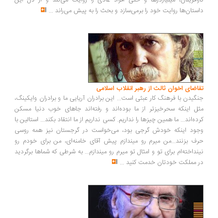
کارآفرینان، میلیاردرها و حتی افراد عادی را روایت می‌کند و از دل این
داستان‌ها روایت خود را برمی‌سازد و بحث را به پیش می‌راند
...
تقاضای اخوان ثالث از رهبر انقلاب اسلامی
جنگیدن با فرهنگ کار عبثی است... این برادران آریایی ما و برادران وایکینگ،
مثل اینکه سحرخیزتر از ما بوده‌اند و رفته‌اند جاهای خوب دنیا مسکن
کرده‌اند... ما همین چیزها را نداریم. کسی نداریم از ما انتقاد بکند... استالین با
وجود اینکه خودش گرجی بود، می‌خواست در گرجستان نیز همه روسی
حرف بزنند...من میرم رو میندازم پیش آقای خامنه‌ای، من برای خودم رو
نینداخته‌ام برای تو و امثال تو میرم رو میندازم... به شرطی که شماها برگردید
در مملکت خودتان خدمت کنید
...