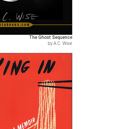
The Ghost Sequence
by A.C. Wise