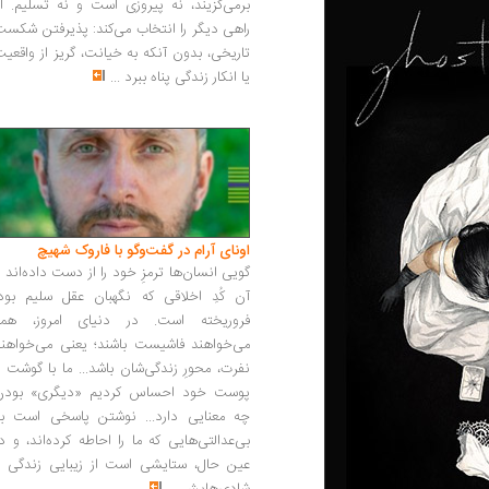
برمی‌گزیند، نه پیروزی است و نه تسلیم. ا
راهی دیگر را انتخاب می‌کند: پذیرفتن شکس
تاریخی، بدون آنکه به خیانت، گریز از واقعی
یا انکار زندگی پناه ببرد
...
اونای آرام در گفت‌وگو با فاروک شهیچ‭
گویی انسان‌ها ترمزِ خود را از دست داده‌اند 
آن کُدِ اخلاقی که نگهبان عقل سلیم بود،
فروریخته است. در دنیای امروز، همه
می‌خواهند فاشیست باشند؛ یعنی می‌خواهند
نفرت، محورِ زندگی‌شان باشد... ما با گوشت 
پوست خود احساس کردیم «دیگری» بودن
چه معنایی دارد... نوشتن پاسخی است به
بی‌عدالتی‌هایی که ما را احاطه کرده‌اند، و د
عین حال، ستایشی است از زیبایی زندگی و