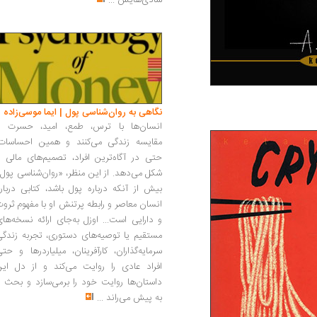
شادی‌هایش
...
نگاهی به روان‌شناسی پول | ایما موسی‌زاده
انسان‌ها با ترس، طمع، امید، حسرت و
مقایسه زندگی می‌کنند و همین احساسات،
حتی در آگاه‌ترین افراد، تصمیم‌های مالی ر
شکل می‌دهد. از این منظر، «روان‌شناسی پول
بیش از آنکه درباره پول باشد، کتابی دربار
انسان معاصر و رابطه پرتنش او با مفهوم ثرو
و دارایی است... اوزل به‌جای ارائه نسخه‌ها
مستقیم یا توصیه‌های دستوری، تجربه زندگی
سرمایه‌گذاران، کارآفرینان، میلیاردرها و حت
افراد عادی را روایت می‌کند و از دل این
داستان‌ها روایت خود را برمی‌سازد و بحث ر
به پیش می‌راند
...