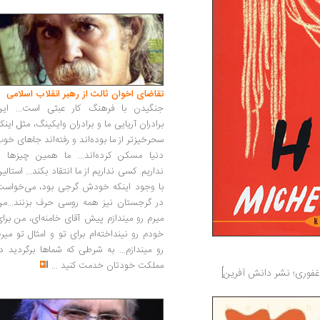
تقاضای اخوان ثالث از رهبر انقلاب اسلامی
جنگیدن با فرهنگ کار عبثی است... این
برادران آریایی ما و برادران وایکینگ، مثل اینک
سحرخیزتر از ما بوده‌اند و رفته‌اند جاهای خو
دنیا مسکن کرده‌اند... ما همین چیزها را
نداریم. کسی نداریم از ما انتقاد بکند... استالی
با وجود اینکه خودش گرجی بود، می‌خواست
در گرجستان نیز همه روسی حرف بزنند...من
میرم رو میندازم پیش آقای خامنه‌ای، من برا
خودم رو نینداخته‌ام برای تو و امثال تو میر
رو میندازم... به شرطی که شماها برگردید د
مملکت خودتان خدمت کنید
...
غفوری؛ نشر دانش آفرین]