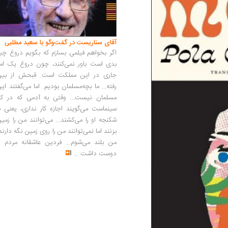
آقای سناریست در گفت‌وگو با سعید مطلبی
اگر بخواهم فیلمی بسازم که بگویم دروغ چی
بدی است باور نمی‌کنند، چون دروغ یک امر
جاری در این مملکت است. قبحش از بین
رفته... ما بچه‌مسلمان بودیم. اما می‌گفتند ای
مسلمان نیست... وقتی به آدمی که در کار
سینماست می‌گویند اجازه کار نداری، یعنی ب
شکنجه او را می‌کشند... می‌توانند من را زمی
بزنند اما نمی‌توانند من را روی زمین نگه دارند
من بلند می‌شوم... فردین عاشقانه مردم را
دوست داشت
...