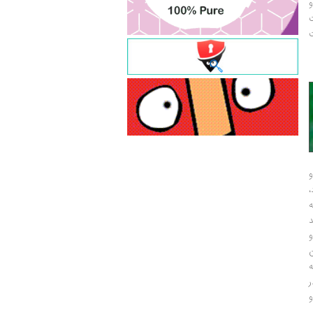
و
ت
ت
و
و
ر