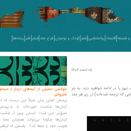
و فلسفه
اقتصاد
روانشناسی
شعر
کودک و نوجوان
طرح جلد
فیلم
طنز
ریشه‌ها
05 اسفند 1403
2021 به انتخاب کتاب نیوز را در ادامه خواهید دید. به جز
خوانشی تحلیلی از آینه‌های دردار | اسحاق
یی که ترجمه شده‌اند) در زیر هر جلد
شیروانی
پرسش اصلی رمان صرفاً این نیست که آیا
آرمان‌ها شکست خورده‌اند یا نه.پرسش
عمیق‌تر این است: انسان پس از شکست
آرمان‌ها چگونه می‌تواند همچنان معنا و
هویت خود را حفظ کند؟... پاسخی که ابراهی