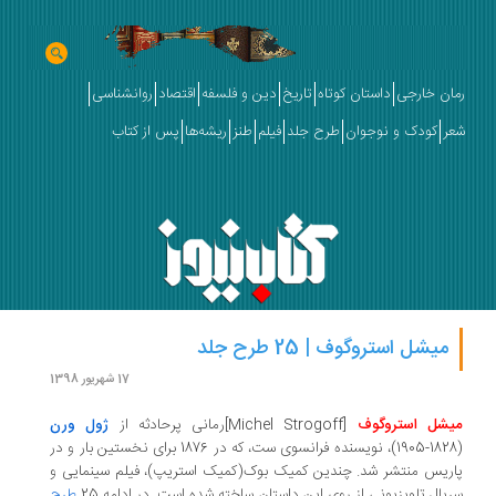
رمان خارجی
داستان کوتاه
تاریخ
دین و فلسفه
اقتصاد
روانشناسی
شعر
کودک و نوجوان
طرح جلد
فیلم
طنز
ریشه‌ها
پس از کتاب
میشل استروگوف | 25 طرح جلد
17 شهریور 1398
میشل استروگوف
[
Michel Strogoff
]
رمانی پرحادثه از
ژول‌
ورن
(1828-1905)، نویسنده فرانسوی ست، که در 1876 برای نخستین بار و در
پاریس منتشر شد. چندین کمیک بوک(کمیک استریپ)، فیلم سینمایی و
سریال تلویزیونی از روی این داستان ساخته شده است. در ادامه 25
طرح