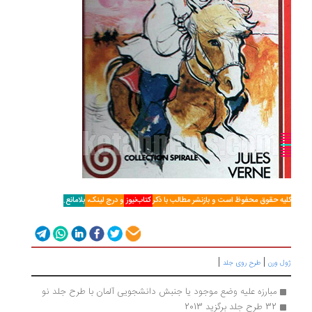
کلیه حقوق محفوظ است و بازنشر مطالب با ذکر
کتاب‌نیوز
و درج لینک،
بلامانع.
|
|
ژول ورن
طرح روی جلد
مبارزه علیه وضع موجود یا جنبش دانشجویی آلمان با طرح جلد نو
32 طرح جلد برگزید 2013