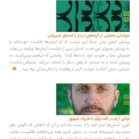
خوانشی تحلیلی از آینه‌های دردار | اسحاق شیروانی
پرسش اصلی رمان صرفاً این نیست که آیا آرمان‌ها شکست خورده‌اند یا
نه.پرسش عمیق‌تر این است: انسان پس از شکست آرمان‌ها چگونه می‌تواند
همچنان معنا و هویت خود را حفظ کند؟... پاسخی که ابراهیم برمی‌گزیند، نه
پیروزی است و نه تسلیم. او راهی دیگر را انتخاب می‌کند: پذیرفتن شکست
تاریخی، بدون آنکه به خیانت، گریز از واقعیت یا انکار زندگی پناه ببرد
...
اونای آرام در گفت‌وگو با فاروک شهیچ‭
گویی انسان‌ها ترمزِ خود را از دست داده‌اند و آن کُدِ اخلاقی که نگهبان عقل
سلیم بود، فروریخته است. در دنیای امروز، همه می‌خواهند فاشیست باشند؛
یعنی می‌خواهند نفرت، محورِ زندگی‌شان باشد... ما با گوشت و پوست خود