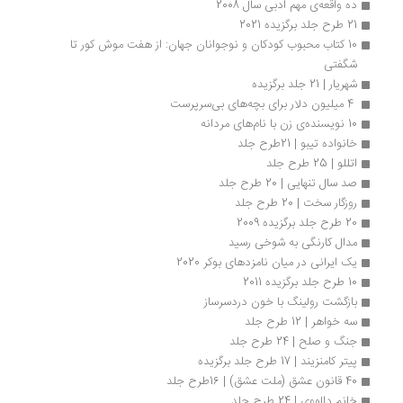
ده واقعه‌ی مهم ادبی سال 2008 
21 طرح جلد برگزیده 2021
10 کتاب محبوب کودکان و نوجوانان جهان: از هفت موش کور تا 
شگفتی
شهریار | 21 جلد برگزیده
 4 میلیون دلار برای بچه‌های بی‌‎سرپرست
10 نویسنده‌ی زن با نام‌های مردانه
خانواده تیبو | 21طرح جلد
اتللو | 25 طرح جلد
صد سال تنهایی | 20 طرح جلد
روزگار سخت | 20 طرح جلد
20 طرح جلد برگزیده 2009
مدال کارنگی به شوخی رسید
یک ایرانی در میان نامزدهای بوکر 2020
10 طرح جلد برگزیده 2011
بازگشت رولینگ با خون دردسرساز
سه خواهر | 12 طرح جلد
جنگ و صلح | 24 طرح جلد
پیتر کامنزیند | 17 طرح جلد برگزیده
40 قانون عشق (ملت عشق) | 16طرح جلد
خانم دالووی | 24 طرح جلد