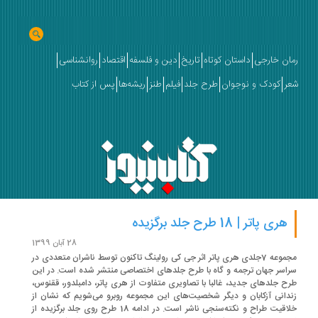
رمان خارجی
داستان کوتاه
تاریخ
دین و فلسفه
اقتصاد
روانشناسی
شعر
کودک و نوجوان
طرح جلد
فیلم
طنز
ریشه‌ها
پس از کتاب
هری پاتر | 18 طرح جلد برگزیده
28 آبان 1399
مجموعه 7جلدی هری پاتر اثر جی کی رولینگ تاکنون توسط ناشران متعددی در
سراسر جهان ترجمه و گاه با طرح جلدهای اختصاصی منتشر شده است. در این
طرح‌ جلدهای جدید، غالبا با تصاویری متفاوت از هری پاتر، دامبلدور، ققنوس،
زندانی آزکابان و دیگر شخصیت‌های این مجموعه روبرو می‌شویم که نشان از
خلاقیت طراح و نکته‌سنجی ناشر است. در ادامه 18 طرح روی جلد برگزیده از