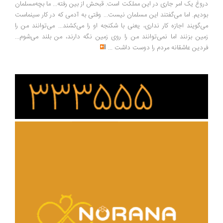
دروغ یک امر جاری در این مملکت است. قبحش از بین رفته... ما بچه‌مسلمان
بودیم. اما می‌گفتند این مسلمان نیست... وقتی به آدمی که در کار سینماست
می‌گویند اجازه کار نداری، یعنی با شکنجه او را می‌کشند... می‌توانند من را
زمین بزنند اما نمی‌توانند من را روی زمین نگه دارند، من بلند می‌شوم...
فردین عاشقانه مردم را دوست داشت
...