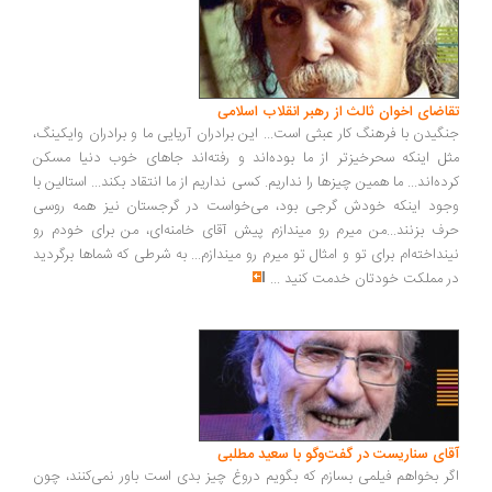
تقاضای اخوان ثالث از رهبر انقلاب اسلامی
جنگیدن با فرهنگ کار عبثی است... این برادران آریایی ما و برادران وایکینگ،
مثل اینکه سحرخیزتر از ما بوده‌اند و رفته‌اند جاهای خوب دنیا مسکن
کرده‌اند... ما همین چیزها را نداریم. کسی نداریم از ما انتقاد بکند... استالین با
وجود اینکه خودش گرجی بود، می‌خواست در گرجستان نیز همه روسی
حرف بزنند...من میرم رو میندازم پیش آقای خامنه‌ای، من برای خودم رو
نینداخته‌ام برای تو و امثال تو میرم رو میندازم... به شرطی که شماها برگردید
در مملکت خودتان خدمت کنید
...
آقای سناریست در گفت‌وگو با سعید مطلبی
اگر بخواهم فیلمی بسازم که بگویم دروغ چیز بدی است باور نمی‌کنند، چون