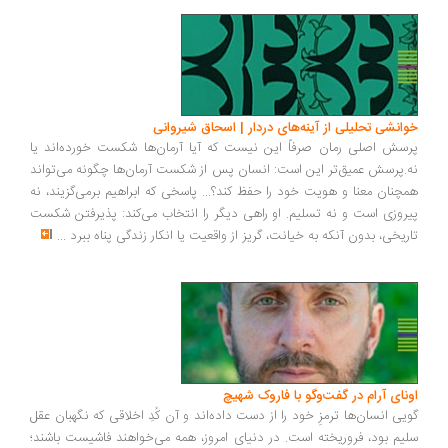
خوانشی تحلیلی از آینه‌های دردار | اسحاق شیروانی
پرسش اصلی رمان صرفاً این نیست که آیا آرمان‌ها شکست خورده‌اند یا
نه.پرسش عمیق‌تر این است: انسان پس از شکست آرمان‌ها چگونه می‌تواند
همچنان معنا و هویت خود را حفظ کند؟... پاسخی که ابراهیم برمی‌گزیند، نه
پیروزی است و نه تسلیم. او راهی دیگر را انتخاب می‌کند: پذیرفتن شکست
تاریخی، بدون آنکه به خیانت، گریز از واقعیت یا انکار زندگی پناه ببرد
...
اونای آرام در گفت‌وگو با فاروک شهیچ‭
گویی انسان‌ها ترمزِ خود را از دست داده‌اند و آن کُدِ اخلاقی که نگهبان عقل
سلیم بود، فروریخته است. در دنیای امروز، همه می‌خواهند فاشیست باشند؛