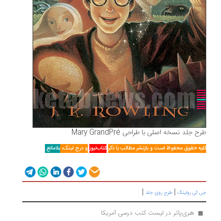
طرح جلد نسخه اصلی با طراحی Mary GrandPré
کلیه حقوق محفوظ است و بازنشر مطالب با ذکر
کتاب‌نیوز
و درج لینک،
بلامانع.
|
|
جی کی رولینگ
طرح روی جلد
 هری‌پاتر در لیست کتب درسی آمریکا 