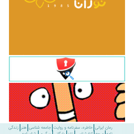
رمان ایرانی
خاطره، سفرنامه و روایت
جامعه شناسی
هنر
زندگی
نامه
مرجع
کتابشناسی
نقد
بایگانی
پیگیری
شناسنامه