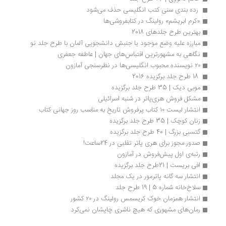
 رده بندی سنی کتب انگلیسی حذف می‌شود 
«کرم ابریشم» رولینگ در کتابفروشی‌ها 
بهترین طرح جلدهای 2018
مبارزه علیه وضع موجود یا جنبش دانشجویی آلمان با طرح جلد نو
نگاهی به مشهورترین‌ اقتباس‌های جهان | عاطفه جعفری
۲۰ نویسنده محبوب انگلیسی‌ها در نظرسنجی آمازون
 18 طرح جلد برگزیده 2016 
موبی دیک | 35 طرح جلد برگزیده
مشکل فروش هری‌پاتر در شنبه اسرائیلی
انتشار لیست ۱۰ کتاب پرفروش تاریخ به مناسب روز جهانی کتاب
زنان کوچک | 35 طرح جلد برگزیده
گتسبی بزرگ | 40 طرح جلد برگزیده
صدور مجوز برای هری پاتر تقلبی در 24ساعت!
رتبه‌ی اول پیش‌فروش در آمازون
افی بریست | 21طرح جلد برگزیده
انتشار سه گانه پاترمور در یک مجلد
سلاخ‌­خانه شماره 5 | 19 طرح جلد
انتشار همزمان خوک کریسمس رولینگ در ۲۰ کشور
رمان‌های مشهوری که هیچ ناشری چاپشان نمی‌کرد