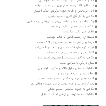
دستور مقدماتی نی به روایت سیامک جهانگیری
نت‌نگاری آثار مرحوم اصغر بهاری در سه جلد بهاریه
اجرا، پرسه‌زنی و اگر به خودم برگردم | بابک احمدی
نگاهی به گال گال گالری | نسیم خلیلی
یک غفلت و دو سوءتفاهم پیرامون طرح‌های جامع شهری
 نگاهی به جلوه‌های نمایشی مثنوی 
خالق الفی اتکینز درگذشت
سیاهه‌ای از سینماگرانی که کتاب نوشتند
درآمدی بر هنر معاصر در اصفهان در 272 صفحه
نیچه: تن، هنر، شناخت به روایت فردریکا اسپیندلر
انتشار سی  و هفتمین ریتم در موسیقی 
نگاهی به آقای سناریست | حمیدرضا امیدی‌سرور
مدال کارنگی به شوخی رسید
خاطرات شفاهی جلیل طائفی اسدی با آپاراتچی
هراس پس از نیم قرن در ایران 
کتاب مصور سرزمین مقدس، سفری به فلسطین
رضا کرم‌رضایی و همه دوستان من | مهسا دهقانی‌پور
نگاهی به خلوت پیکاسو | نسیم خلیلی
خاطرات محمد قهرمانی از شهر فرنگ تا لاله‌زار