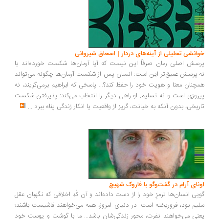
انشی تحلیلی از آینه‌های دردار | اسحاق شیروانی
سش اصلی رمان صرفاً این نیست که آیا آرمان‌ها شکست خورده‌اند یا
.پرسش عمیق‌تر این است: انسان پس از شکست آرمان‌ها چگونه می‌تواند
چنان معنا و هویت خود را حفظ کند؟... پاسخی که ابراهیم برمی‌گزیند، نه
روزی است و نه تسلیم. او راهی دیگر را انتخاب می‌کند: پذیرفتن شکست
ریخی، بدون آنکه به خیانت، گریز از واقعیت یا انکار زندگی پناه ببرد
...
ونای آرام در گفت‌وگو با فاروک شهیچ
یی انسان‌ها ترمزِ خود را از دست داده‌اند و آن کُدِ اخلاقی که نگهبان عقل
یم بود، فروریخته است. در دنیای امروز، همه می‌خواهند فاشیست باشند؛
نی می‌خواهند نفرت، محورِ زندگی‌شان باشد... ما با گوشت و پوست خود