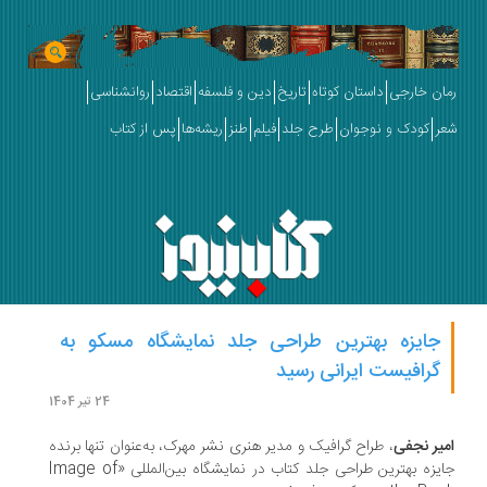
ان خارجی
داستان کوتاه
تاریخ
دین و فلسفه
اقتصاد
روانشناسی
ر
کودک و نوجوان
طرح جلد
فیلم
طنز
ریشه‌ها
پس از کتاب
جایزه بهترین طراحی جلد نمایشگاه مسکو به
گرافیست ایرانی رسید
24 تیر 1404
یر نجفی
، طراح گرافیک و مدیر هنری نشر مهرک، به‌عنوان تنها برنده
جایزه بهترین طراحی جلد کتاب در نمایشگاه بین‌المللی «Image of