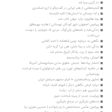
دار گرین برپا شد
گنجینه‌هايی از هنر ایرانی در گفت‌وگو با آرزو اسکندری
و اما دوستان ما انسان‌ها | کاوه شایسته
بچه هالیوود وارد جهان کتاب شد
پیرامون اصفهان، شهر کودکان لهستانی | هانیه مهرمطلق
زندگی‌نامه و نامه‌های وان‌گوگ: م‍ردی‌ ک‍ه‌ خ‍ورش‍ی‍د را دوس‍ت‌ 
م‍ی‌داش‍ت‌
نگاهی به دیباچه نوین شاهنامه | احمد آفتابی
زندگی باب و ریتا مارلی: هی زن! گریه نکن
جلد سوم از یزد، یادگار تاریخ منتشر شد
آموزش پیانو با پیانیسیمو
انتشار پیاده‌ها: جنبش حقوق مدنی سیاه‌پوستان آمریکا‮‬‏‫
در حاشیه کدبانوهای کهن؛ زن، هنر، ایدئولوژی | سیده فرخنده 
پورنصرانی
تحلیل پسااستعماری 10 فیلم مشهور سینمای ایران
درباره کیش نگاهی دیگر | شهرام اشرف ابیانه
 شکسپیر هم دختر از آب درآمد! 
ویراست جدید از زمینه شناخت تنبور 
متدهای بازیگری در مرجع بازیگری 
پیرامون عکس دسته‌جمعی با پدرخوانده | حسین معززی نیا