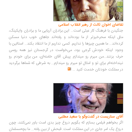
اضای اخوان ثالث از رهبر انقلاب اسلامی
گیدن با فرهنگ کار عبثی است... این برادران آریایی ما و برادران وایکینگ،
ل اینکه سحرخیزتر از ما بوده‌اند و رفته‌اند جاهای خوب دنیا مسکن
ده‌اند... ما همین چیزها را نداریم. کسی نداریم از ما انتقاد بکند... استالین با
ود اینکه خودش گرجی بود، می‌خواست در گرجستان نیز همه روسی
ف بزنند...من میرم رو میندازم پیش آقای خامنه‌ای، من برای خودم رو
نداخته‌ام برای تو و امثال تو میرم رو میندازم... به شرطی که شماها برگردید
 مملکت خودتان خدمت کنید
...
ای سناریست در گفت‌وگو با سعید مطلبی
ر بخواهم فیلمی بسازم که بگویم دروغ چیز بدی است باور نمی‌کنند، چون
وغ یک امر جاری در این مملکت است. قبحش از بین رفته... ما بچه‌مسلمان