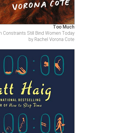
Too Much
n Constraints Still Bind Women Today
by Rachel Vorona Cote