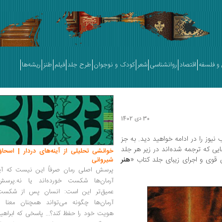
و فلسفه
اقتصاد
روانشناسی
شعر
کودک و نوجوان
طرح جلد
فیلم
طنز
ریشه‌ها
30 دی 1402
2020 به انتخاب کتاب نیوز را در ادامه خواهید دید. به جز
ایی که ترجمه شده‌اند در زیر هر جلد
خوانشی تحلیلی از آینه‌های دردار | اسحاق
هنر
شیروانی
پرسش اصلی رمان صرفاً این نیست که آیا
آرمان‌ها شکست خورده‌اند یا نه.پرسش
عمیق‌تر این است: انسان پس از شکست
آرمان‌ها چگونه می‌تواند همچنان معنا و
هویت خود را حفظ کند؟... پاسخی که ابراهی