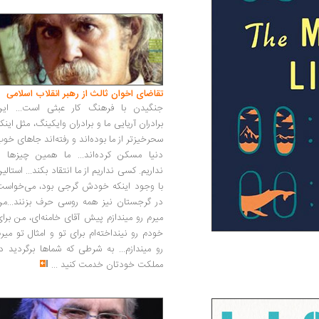
تقاضای اخوان ثالث از رهبر انقلاب اسلامی
جنگیدن با فرهنگ کار عبثی است... این
برادران آریایی ما و برادران وایکینگ، مثل اینک
سحرخیزتر از ما بوده‌اند و رفته‌اند جاهای خو
دنیا مسکن کرده‌اند... ما همین چیزها را
نداریم. کسی نداریم از ما انتقاد بکند... استالی
با وجود اینکه خودش گرجی بود، می‌خواست
در گرجستان نیز همه روسی حرف بزنند...من
میرم رو میندازم پیش آقای خامنه‌ای، من برا
خودم رو نینداخته‌ام برای تو و امثال تو میر
رو میندازم... به شرطی که شماها برگردید د
مملکت خودتان خدمت کنید
...