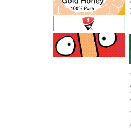
و
ت
ت
و
و
ر