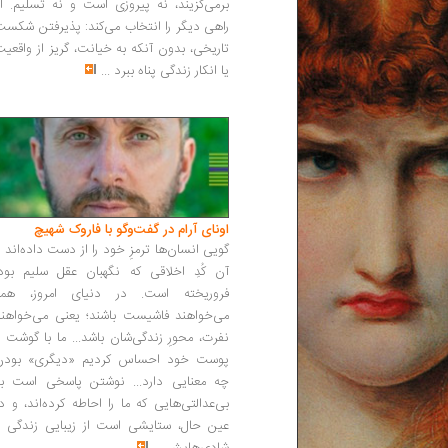
برمی‌گزیند، نه پیروزی است و نه تسلیم. ا
راهی دیگر را انتخاب می‌کند: پذیرفتن شکس
تاریخی، بدون آنکه به خیانت، گریز از واقعی
یا انکار زندگی پناه ببرد
...
اونای آرام در گفت‌وگو با فاروک شهیچ‭
گویی انسان‌ها ترمزِ خود را از دست داده‌اند 
آن کُدِ اخلاقی که نگهبان عقل سلیم بود،
فروریخته است. در دنیای امروز، همه
می‌خواهند فاشیست باشند؛ یعنی می‌خواهند
نفرت، محورِ زندگی‌شان باشد... ما با گوشت 
پوست خود احساس کردیم «دیگری» بودن
چه معنایی دارد... نوشتن پاسخی است به
بی‌عدالتی‌هایی که ما را احاطه کرده‌اند، و د
عین حال، ستایشی است از زیبایی زندگی و