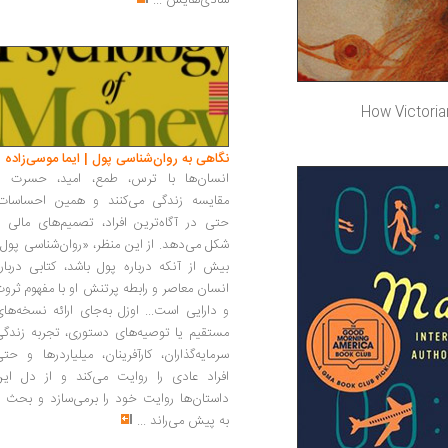
شادی‌هایش
...
How Victoria
نگاهی به روان‌شناسی پول | ایما موسی‌زاده
انسان‌ها با ترس، طمع، امید، حسرت و
مقایسه زندگی می‌کنند و همین احساسات،
حتی در آگاه‌ترین افراد، تصمیم‌های مالی ر
شکل می‌دهد. از این منظر، «روان‌شناسی پول
بیش از آنکه درباره پول باشد، کتابی دربار
انسان معاصر و رابطه پرتنش او با مفهوم ثرو
و دارایی است... اوزل به‌جای ارائه نسخه‌ها
مستقیم یا توصیه‌های دستوری، تجربه زندگی
سرمایه‌گذاران، کارآفرینان، میلیاردرها و حت
افراد عادی را روایت می‌کند و از دل این
داستان‌ها روایت خود را برمی‌سازد و بحث ر
به پیش می‌راند
...