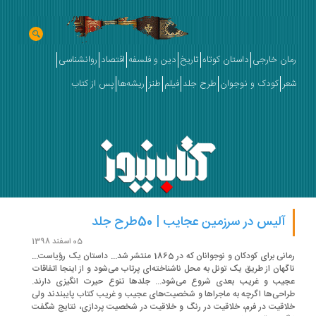
رمان خارجی
داستان کوتاه
تاریخ
دین و فلسفه
اقتصاد
روانشناسی
شعر
کودک و نوجوان
طرح جلد
فیلم
طنز
ریشه‌ها
پس از کتاب
آلیس در سرزمین عجایب | 50طرح جلد
05 اسفند 1398
رمانی برای کودکان و نوجوانان که در 1865 منتشر شد... داستان یک رؤیاست...
ناگهان از طریق یک تونل به محل ناشناخته‌ای پرتاب می‌شود و از اینجا اتفاقات
عجیب و غریب بعدی شروع می‌شود... جلدها تنوع حیرت انگیزی دارند.
طراحی‌ها اگرچه به ماجراها و شخصیت‌های عجیب و غریب کتاب پایبندند ولی
خلاقیت در فرم، خلاقیت در رنگ و خلاقیت در شخصیت پردازی، نتایج شگفت