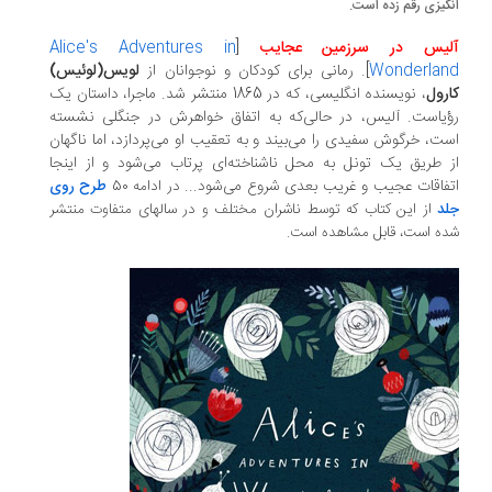
انگیزی رقم زده است.
آلیس در سرزمین عجایب
[
Alice's Adventures in
Wonderland
]. رمانی برای کودکان و نوجوانان از
لویس(لوئیس)
کارول
،‌ نویسنده‌ انگلیسی، که در 1865 منتشر شد. ماجرا، داستان یک
رؤیاست. آلیس،‌ در حالی‌که به اتفاق خواهرش در جنگلی نشسته
است، خرگوش سفیدی را می‌بیند و به تعقیب او می‌پردازد، اما ناگهان
از طریق یک تونل به محل ناشناخته‌ای پرتاب می‌شود و از اینجا
اتفاقات عجیب و غریب بعدی شروع می‌شود...
در ادامه 50
طرح روی
جلد
از این کتاب که توسط ناشران مختلف و در سالهای متفاوت منتشر
شده است، قابل مشاهده است.